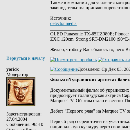
Также в компании для усиления контро
законодательства приняли «превентив
Источник:
detector.media
_________________
OLED Panasonic TX-65HZ980E; Pioneer
ZXC 120cm, Strong SRT-DM2100 (90*E-30
Желаю, чтобы у Вас сбылось то, чего В
Вернуться к началу
yorick
Добавлено
: Ср Дек 03, 20
Модератор
Фильм об украинских артистах бале
Документальный фильм об украинских а
продюсирует голливудская актриса Са
Marquee TV. Об этом стало известно The
Дебют "Первого ряда" на Marquee TV за
Зарегистрирован:
27.04.2004
Первый ряд сосредоточен на участника
Сообщения: 96510
национальную культуру через свои выс
Откуда: г.Киев