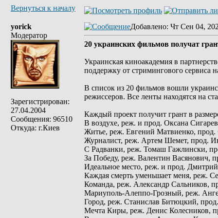
Вернуться к началу
yorick
Добавлено
: Чт Сен 04, 20
Модератор
20 украинских фильмов получат гран
Украинская киноакадемия в партнерств
поддержку от стримингового сервиса н
В список из 20 фильмов вошли украинс
режиссеров. Все ленты находятся на ст
Зарегистрирован:
27.04.2004
Каждый проект получит грант в размере
Сообщения: 96510
В воздухе, реж. и прод. Оксана Сигарев
Откуда: г.Киев
Житье, реж. Евгений Матвиенко, прод
Журналист, реж. Артем Шемет, прод. 
С Радванки, реж. Томаш Гажлински, пр
За Победу, реж. Валентин Васянович, 
Идеальное место, реж. и прод. Дмитри
Каждая смерть уменьшает меня, реж. С
Команда, реж. Александр Сальников, п
Мариуполь-Алеппо-Грозный, реж. Анге
Город, реж. Станислав Битюцкий, про
Мечта Киры, реж. Денис Колесников, 