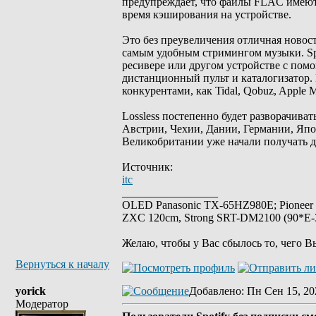
предупреждает, что файлы FLAC имеют 
время кэширования на устройстве.
Это без преувеличения отличная новость
самым удобным стримингом музыки. Spo
ресивере или другом устройстве с пом
дистанционный пульт и каталогизатор. 
конкурентами, как Tidal, Qobuz, Apple M
Lossless постепенно будет разворачива
Австрии, Чехии, Дании, Германии, Яп
Великобритании уже начали получать д
Источник:
itc
_________________
OLED Panasonic TX-65HZ980E; Pioneer
ZXC 120cm, Strong SRT-DM2100 (90*E-30
Желаю, чтобы у Вас сбылось то, чего В
Вернуться к началу
yorick
Добавлено
: Пн Сен 15, 20
Модератор