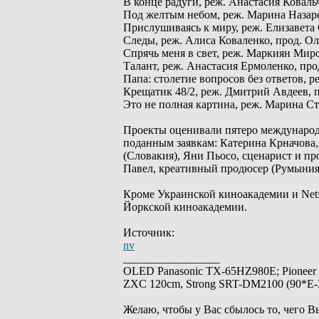
В конце радуги, реж. Анастасия Ковал
Под желтым небом, реж. Марина Назаре
Прислушиваясь к миру, реж. Елизавета
Следы, реж. Алиса Коваленко, прод. О
Спрячь меня в свет, реж. Маркиян Мир
Талант, реж. Анастасия Ермоленко, пр
Папа: столетие вопросов без ответов, р
Крещатик 48/2, реж. Дмитрий Авдеев, 
Это не полная картина, реж. Марина С
Проекты оценивали пятеро международ
поданным заявкам: Катерина Крначова,
(Словакия), Яни Пьосо, сценарист и п
Павел, креативный продюсер (Румыния)
Кроме Украинской киноакадемии и Netf
Йоркской киноакадемии.
Источник:
nv
_________________
OLED Panasonic TX-65HZ980E; Pioneer
ZXC 120cm, Strong SRT-DM2100 (90*E-30
Желаю, чтобы у Вас сбылось то, чего В