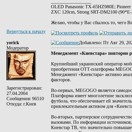
_________________
OLED Panasonic TX-65HZ980E; Pioneer
ZXC 120cm, Strong SRT-DM2100 (90*E-30
Желаю, чтобы у Вас сбылось то, чего В
Вернуться к началу
yorick
Добавлено
: Пт Авг 29, 20
Модератор
Менеджмент «Киевстара» повторно
Крупнейший украинский оператор моби
приобретения ОТТ-платформы MEGOGO.
Менеджмент «Киевстара» активно анали
факторов.
Зарегистрирован:
Во-первых, MEGOGO является самодост
27.04.2004
Платформа имеет многолетние эксклюз
Сообщения: 96510
футбола, что обеспечивает ей значите
Откуда: г.Киев
привлекательным активом для «Киевста
Во-вторых, партнерское сотрудничеств
вызовами. По информации источников, 
Киевстар ТВ, что значительно повышает