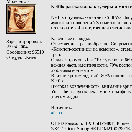
Модератор
Netflix рассказал, как зумеры и мил
Netflix опубликовал отчет «Still Watch
аудитории поколений Z и миллениалов 
пользователей и внутренней статистик
Ключевые выводы:
Зарегистрирован:
Стремление к разнообразию. Современ
27.04.2004
«Кей-поп-охотницы на демонов», ставш
Сообщения: 96510
тренд.
Откуда: г.Киев
Сила фэндомов. Для 71% зумеров и 6
важная часть идентичности. 70% респо
любимым контентом.
Влияние рекомендаций. 80% пользоват
Netflix.
Высокая вовлеченность: внимание зрите
YouTube и других рекламных платформах
других медиа.
Источник:
afisha
_________________
OLED Panasonic TX-65HZ980E; Pioneer
ZXC 120cm, Strong SRT-DM2100 (90*E-30