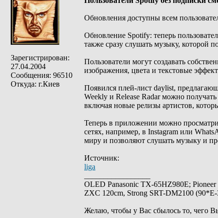
Пользователи Spotify без подписки с
Обновления доступны всем пользовате
Обновление Spotify: теперь пользовате
также сразу слушать музыку, которой п
Зарегистрирован:
Пользователи могут создавать собстве
27.04.2004
изображения, цвета и текстовые эффект
Сообщения: 96510
Откуда: г.Киев
Появился плей-лист daylist, предлагаю
Weekly и Release Radar можно получат
включая новые релизы артистов, которы
Теперь в приложении можно просматрив
сетях, например, в Instagram или What
миру и позволяют слушать музыку и пр
Источник:
liga
_________________
OLED Panasonic TX-65HZ980E; Pioneer
ZXC 120cm, Strong SRT-DM2100 (90*E-30
Желаю, чтобы у Вас сбылось то, чего В