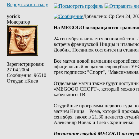
Вернуться к началу
yorick
Добавлено
: Ср Сен 24, 20
Модератор
На MEGOGO возвращаются трансля
24 сентября начинается основной этап
встреча французской Ниццы и итальян
Довбик. Поединок состоится на стадион
Все матчи новой кампании европейско
Зарегистрирован:
официальный вещатель еврокубков УЕФ
27.04.2004
трех подписок: "Спорт", "Максималь
Сообщения: 96510
Откуда: г.Киев
Отдельные матчи также будут доступны
«MEGOGO СПОРТ», который можно посмо
кабельного ТВ.
Студийные программы первого тура посв
матчем Ницца – Рома, который проком
сентября, также в 21.30 начнется студ
Александр Новак и Глеб Скрипченко.
Расписание студий MEGOGO на перв