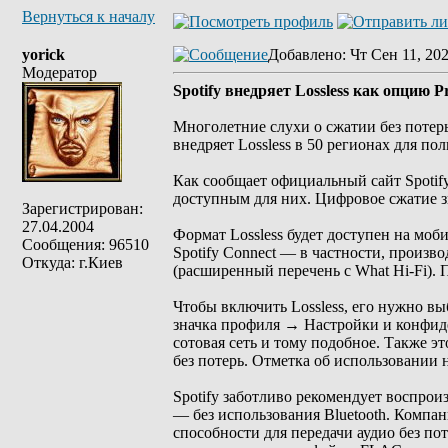
Вернуться к началу
yorick
Добавлено
: Чт Сен 11, 20
Модератор
Spotify внедряет Lossless как опцию 
Многолетние слухи о сжатии без потерь
внедряет Lossless в 50 регионах для по
Как сообщает официальный сайт Spotify
доступным для них. Цифровое сжатие зв
Зарегистрирован:
27.04.2004
Формат Lossless будет доступен на мо
Сообщения: 96510
Spotify Connect — в частности, производ
Откуда: г.Киев
(расширенный перечень с What Hi-Fi).
Чтобы включить Lossless, его нужно вы
значка профиля → Настройки и конфиде
сотовая сеть и тому подобное. Также эт
без потерь. Отметка об использовании 
Spotify заботливо рекомендует воспрои
— без использования Bluetooth. Компан
способности для передачи аудио без по