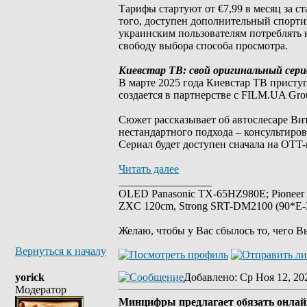
Тарифы стартуют от €7,99 в месяц за с
того, доступен дополнительный спорти
украинским пользователям потреблять 
свободу выбора способа просмотра.
Киевстар ТВ: свой оригинальный сери
В марте 2025 года Киевстар ТВ присту
создается в партнерстве с FILM.UA Gr
Сюжет рассказывает об автослесаре Вит
нестандартного подхода – консультиро
Сериал будет доступен сначала на OTT-
Читать далее
_________________
OLED Panasonic TX-65HZ980E; Pioneer
ZXC 120cm, Strong SRT-DM2100 (90*E-30
Желаю, чтобы у Вас сбылось то, чего В
Вернуться к началу
yorick
Добавлено
: Ср Ноя 12, 20
Модератор
Минцифры предлагает обязать онлай