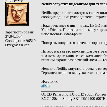
Netflix запустит видеоигры для телев
Netflix предоставит доступ к своим ви
сообщил один из руководителей стрими
Пока речь идет о пяти играх: LEGO Party!
Your Friends. Пользователи смогут про
Зарегистрирован:
использовать смартфоны.
27.04.2004
Сообщения: 96510
Поиграть получится на телевизорах с ф
Откуда: г.Киев
Питерс назвал это важным шагом в реа
что некоторые кино- и телекомпании бе
главном экране развлечений дома — те
Недавно Netflix запустил проект с инт
Героиней первого выпуска стала прима
Источник:
afisha
_________________
OLED Panasonic TX-65HZ980E; Pioneer
ZXC 120cm, Strong SRT-DM2100 (90*E-30