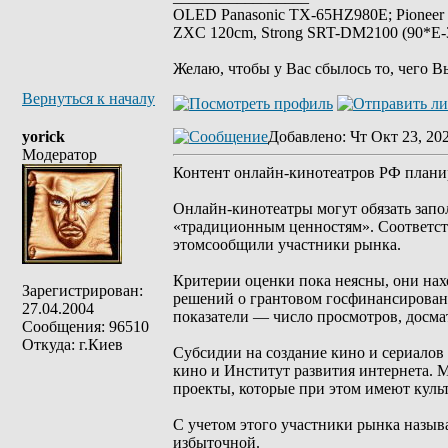
OLED Panasonic TX-65HZ980E; Pioneer
ZXC 120cm, Strong SRT-DM2100 (90*E-30
Желаю, чтобы у Вас сбылось то, чего В
Вернуться к началу
yorick
Добавлено
: Чт Окт 23, 20
Модератор
Контент онлайн-кинотеатров РФ плани
Онлайн-кинотеатры могут обязать запол
«традиционным ценностям». Соответс
этомсообщили участники рынка.
Критерии оценки пока неясны, они нах
Зарегистрирован:
решений о грантовом госфинансировани
27.04.2004
показатели — число просмотров, досм
Сообщения: 96510
Откуда: г.Киев
Субсидии на создание кино и сериалов
кино и Институт развития интернета. 
проекты, которые при этом имеют культ
С учетом этого участники рынка назыв
избыточной.