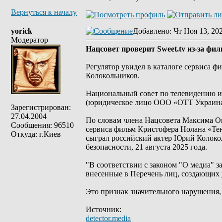
Вернуться к началу
yorick
Добавлено
: Чт Ноя 13, 20
Модератор
Нацсовет проверит Sweet.tv из-за фи
Регулятор увидел в каталоге сервиса ф
Колокольников.
Национальный совет по телевидению и
(юридическое лицо ООО «ОТТ Украина»)
Зарегистрирован:
27.04.2004
По словам члена Нацсовета Максима О
Сообщения: 96510
сервиса фильм Кристофера Нолана «Тене
Откуда: г.Киев
сыграл российский актер Юрий Колоко
безопасности, 21 августа 2025 года.
"В соответствии с законом "О медиа" 
внесенные в Перечень лиц, создающих 
Это признак значительного нарушения,
Источник:
detector.media