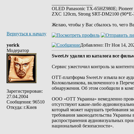
_________________
OLED Panasonic TX-65HZ980E; Pioneer
ZXC 120cm, Strong SRT-DM2100 (90*E-30
Желаю, чтобы у Вас сбылось то, чего В
Вернуться к началу
yorick
Добавлено
: Пт Ноя 14, 20
Модератор
Sweet.tv удалил из каталога все фи
Сервис ужесточил контроль за контент
ОТТ-платформа Sweet.tv изъяла все ау
Колокольникова, включенного в Перече
обнаружения. Об этом сообщили в ком
Зарегистрирован:
27.04.2004
ООО «ОТТ Украина» немедленно провел
Сообщения: 96510
отсутствуют какие-либо аудиовизуальн
Откуда: г.Киев
который может нарушать требования зак
требования законодательства Украины 
распространения аудиовизуальных прои
национальной безопасности».