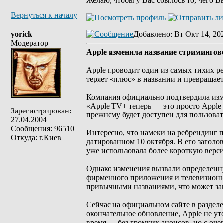
Желаю, чтобы у Вас сбылось то, чего В
Вернуться к началу
yorick
Добавлено
: Вт Окт 14, 20
Модератор
Apple изменила название стримингов
Apple проводит один из самых тихих 
теряет «плюс» в названии и превращает
Компания официально подтвердила изме
«Apple TV+ теперь — это просто Apple 
Зарегистрирован:
прежнему будет доступен для пользова
27.04.2004
Сообщения: 96510
Интересно, что намеки на ребрендинг 
Откуда: г.Киев
датированном 10 октября. В его заголо
уже использовала более короткую верс
Однако изменения вызвали определенну
фирменного приложения и телевизионн
привычными названиями, что может зап
Сейчас на официальном сайте в разделе
окончательное обновление, Apple не у
время — без громких анонсов, но с оч