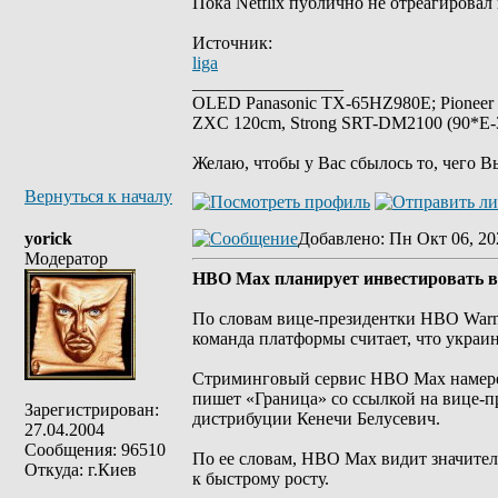
Пока Netflix публично не отреагировал
Источник:
liga
_________________
OLED Panasonic TX-65HZ980E; Pioneer
ZXC 120cm, Strong SRT-DM2100 (90*E-30
Желаю, чтобы у Вас сбылось то, чего В
Вернуться к началу
yorick
Добавлено
: Пн Окт 06, 20
Модератор
HBO Max планирует инвестировать в 
По словам вице-президентки HBO Warne
команда платформы считает, что украи
Стриминговый сервис HBO Max намерен
пишет «Граница» со ссылкой на вице-п
Зарегистрирован:
дистрибуции Кенечи Белусевич.
27.04.2004
Сообщения: 96510
По ее словам, HBO Max видит значител
Откуда: г.Киев
к быстрому росту.