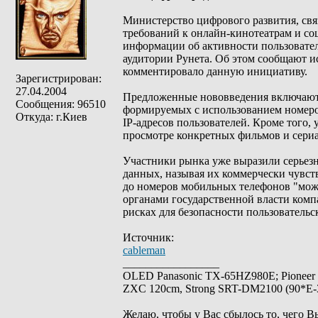
Министерство цифрового развития, св
требований к онлайн-кинотеатрам и со
информации об активности пользовате
аудитории Рунета. Об этом сообщают 
комментировало данную инициативу.
Зарегистрирован:
27.04.2004
Предложенные нововведения включают 
Сообщения: 96510
формируемых с использованием номеров
Откуда: г.Киев
IP-адресов пользователей. Кроме того
просмотре конкретных фильмов и сериа
Участники рынка уже выразили серьез
данных, называя их коммерчески чувст
до номеров мобильных телефонов "може
органами государственной власти ком
рисках для безопасности пользовательс
Источник:
cableman
_________________
OLED Panasonic TX-65HZ980E; Pioneer
ZXC 120cm, Strong SRT-DM2100 (90*E-30
Желаю, чтобы у Вас сбылось то, чего В