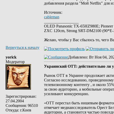
добавления раздела "Мой Netflix" для 
Источник:
cableman
_________________
OLED Panasonic TX-65HZ980E; Pioneer
ZXC 120cm, Strong SRT-DM2100 (90*E-30
Желаю, чтобы у Вас сбылось то, чего В
Вернуться к началу
yorick
Добавлено
: Вт Ноя 04, 20
Модератор
Украинский OTT: действительно ли 
Рынок OTT в Украине продолжает актив
Согласно исследованию, проведенному 
телевизионному контенту , и около 55
за свою аудиторию, а мобильные опер
усиливают конкуренцию.
Зарегистрирован:
27.04.2004
«OTT перестал быть нишевым форматом 
Сообщения: 96510
отмечает медиаисследователь Орест Бел
Откуда: г.Киев
аудитории, а становится частью повсе