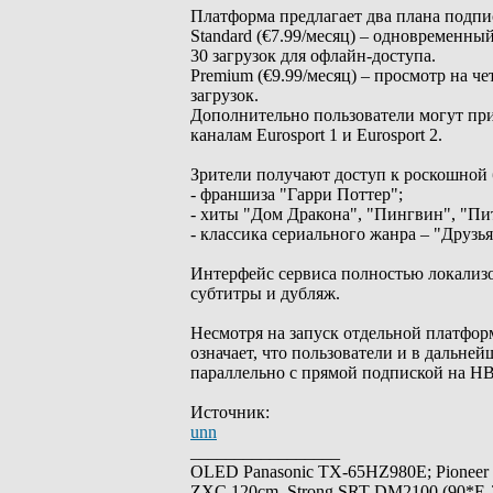
Платформа предлагает два плана подпи
Standard (€7.99/месяц) – одновременны
30 загрузок для офлайн-доступа.
Premium (€9.99/месяц) – просмотр на ч
загрузок.
Дополнительно пользователи могут при
каналам Eurosport 1 и Eurosport 2.
Зрители получают доступ к роскошной 
- франшиза "Гарри Поттер";
- хиты "Дом Дракона", "Пингвин", "Пи
- классика сериального жанра – "Друзья
Интерфейс сервиса полностью локализо
субтитры и дубляж.
Несмотря на запуск отдельной платфо
означает, что пользователи и в дальн
параллельно с прямой подпиской на H
Источник:
unn
_________________
OLED Panasonic TX-65HZ980E; Pioneer
ZXC 120cm, Strong SRT-DM2100 (90*E-30