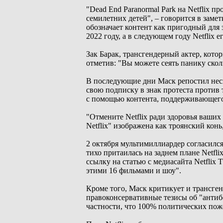
"Dead End Paranormal Park на Netflix п
семилетних детей", – говорится в замет
обозначает контент как пригодный для з
2022 году, а в следующем году Netflix 
Зак Барак, трансгендерный актер, кото
отметив: "Вы можете сеять панику сколь
В последующие дни Маск репостил неск
свою подписку в знак протеста против 
с помощью контента, поддерживающег
"Отмените Netflix ради здоровья ваших 
Netflix" изображена как троянский конь
2 октября мультимиллиардер согласился
тихо притаилась на заднем плане Netfl
ссылку на статью с медиасайта Netflix
этими 16 фильмами и шоу".
Кроме того, Маск критикует и трансген
правоконсервативные тезисы об "антиб
частности, что 100% политических поже