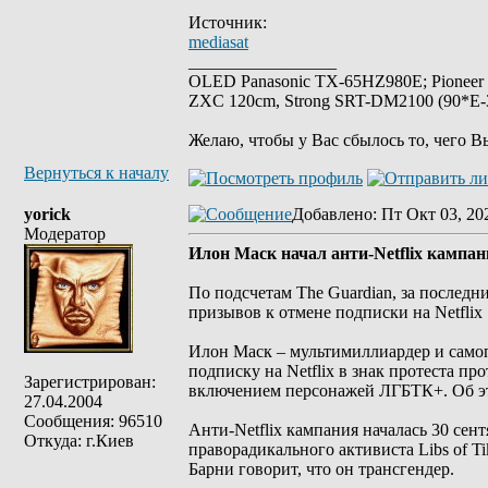
Источник:
mediasat
_________________
OLED Panasonic TX-65HZ980E; Pioneer
ZXC 120cm, Strong SRT-DM2100 (90*E-30
Желаю, чтобы у Вас сбылось то, чего В
Вернуться к началу
yorick
Добавлено
: Пт Окт 03, 20
Модератор
Илон Маск начал анти-Netflix кампа
По подсчетам The Guardian, за последн
призывов к отмене подписки на Netflix
Илон Маск – мультимиллиардер и само
подписку на Netflix в знак протеста п
Зарегистрирован:
включением персонажей ЛГБТК+. Об эт
27.04.2004
Сообщения: 96510
Анти-Netflix кампания началась 30 сент
Откуда: г.Киев
праворадикального активиста Libs of Ti
Барни говорит, что он трансгендер.