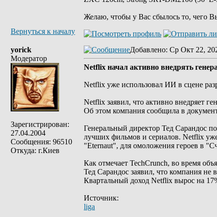
Желаю, чтобы у Вас сбылось то, чего В
Вернуться к началу
yorick
Добавлено
: Ср Окт 22, 20
Модератор
Netflix начал активно внедрять гене
Netflix уже использовал ИИ в сцене раз
Netflix заявил, что активно внедряет 
Об этом компания сообщила в документ
Зарегистрирован:
Генеральный директор Тед Сарандос по
27.04.2004
лучших фильмов и сериалов. Netflix уж
Сообщения: 96510
"Eternaut", для омоложения героев в "
Откуда: г.Киев
Как отмечает TechCrunch, во время объ
Тед Сарандос заявил, что компания не 
Квартальный доход Netflix вырос на 1
Источник:
liga
_________________