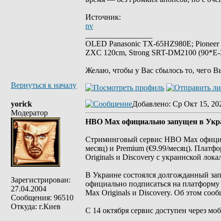
Источник:
nv
_________________
OLED Panasonic TX-65HZ980E; Pioneer
ZXC 120cm, Strong SRT-DM2100 (90*E-30
Желаю, чтобы у Вас сбылось то, чего В
Вернуться к началу
yorick
Добавлено
: Ср Окт 15, 20
Модератор
HBO Max официально запущен в Укра
Стриминговый сервис HBO Max официальн
месяц) и Premium (€9.99/месяц). Платфо
Originals и Discovery с украинской лок
В Украине состоялся долгожданный за
Зарегистрирован:
официально подписаться на платформу 
27.04.2004
Max Originals и Discovery. Об этом соо
Сообщения: 96510
Откуда: г.Киев
С 14 октября сервис доступен через моб