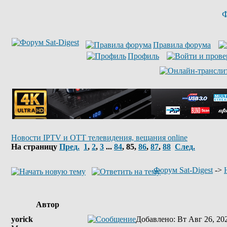
Ф
Правила форума
Профиль
Новости IPTV и OTT телевидения, вещания online
На страницу
Пред.
1
,
2
,
3
...
84
,
85
,
86
,
87
,
88
След.
Форум Sat-Digest
->
Автор
yorick
Добавлено
: Вт Авг 26, 20