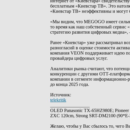
интернет от «Киевстара» свидетельств
бесплатным «Киевстар ТВ». Это натол
«Киевстар ТВ» неэффективны и могут 
«Мы видим, что MEGOGO имеет сильную
то время как наш собственный сервис «
стратегию развития цифровых медиа», 
Ранее «Киевстар» уже рассматривал во
разногласий в оценке стоимости актив
компания VEON поддерживает идею пог
провайдера цифровых услуг.
Аналитики рынка считают, что потенц
конкуренции с другими ОТТ-платформам
компании в сегменте информационно-р
до конца 2025 года.
Источник:
telekritik
_________________
OLED Panasonic TX-65HZ980E; Pioneer
ZXC 120cm, Strong SRT-DM2100 (90*E-30
Желаю, чтобы у Вас сбылось то, чего В