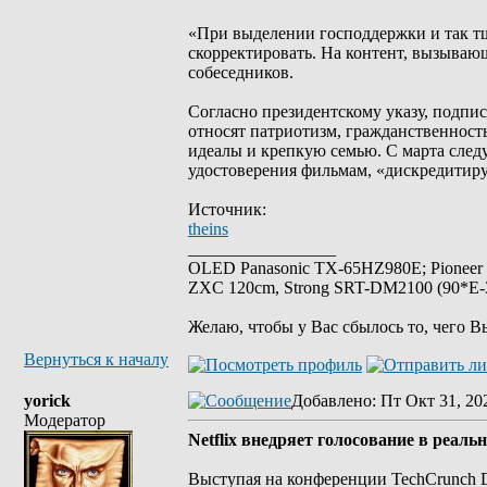
«При выделении господдержки и так тща
скорректировать. На контент, вызываю
собеседников.
Согласно президентскому указу, подпи
относят патриотизм, гражданственность
идеалы и крепкую семью. С марта след
удостоверения фильмам, «дискредити
Источник:
theins
_________________
OLED Panasonic TX-65HZ980E; Pioneer
ZXC 120cm, Strong SRT-DM2100 (90*E-30
Желаю, чтобы у Вас сбылось то, чего В
Вернуться к началу
yorick
Добавлено
: Пт Окт 31, 20
Модератор
Netflix внедряет голосование в реа
Выступая на конференции TechCrunch Di