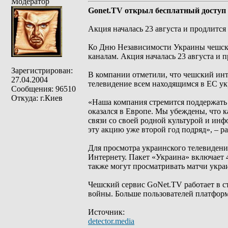
Модератор
Gonet.TV открыл бесплатный доступ
Акция началась 23 августа и продлится 
Ко Дню Независимости Украины чешски
каналам. Акция началась 23 августа и п
Зарегистрирован:
В компании отметили, что чешский инт
27.04.2004
телевидение всем находящимся в ЕС у
Сообщения: 96510
Откуда: г.Киев
«Наша компания стремится поддержать 
оказался в Европе. Мы убеждены, что к
связи со своей родной культурой и и
эту акцию уже второй год подряд», – р
Для просмотра украинского телевидени
Интернету. Пакет «Украина» включает 
также могут просматривать матчи укра
Чешский сервис GoNet.TV работает в ст
войны. Больше пользователей платформ
Источник:
detector.media