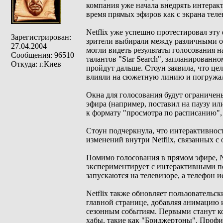
компания уже начала внедрять интерак
время прямых эфиров как с экрана теле
Netflix уже успешно протестировал эту
Зарегистрирован:
зрители выбирали между различными оп
27.04.2004
могли видеть результаты голосования н
Сообщения: 96510
талантов "Star Search", запланированно
Откуда: г.Киев
пройдут дальше. Стоун заявила, что це
влияли на сюжетную линию и погружали
Окна для голосования будут ограничены
эфира (например, поставил на паузу или
к формату "просмотра по расписанию",
Стоун подчеркнула, что интерактивнос
изменений внутри Netflix, связанных с 
Помимо голосования в прямом эфире, Ne
экспериментирует с интерактивными по
запускаются на телевизоре, а телефон и
Netflix также обновляет пользователь
главной странице, добавляя анимацию
сезонным событиям. Первыми станут ко
хабы, такие как "Бриджертоны". Профи