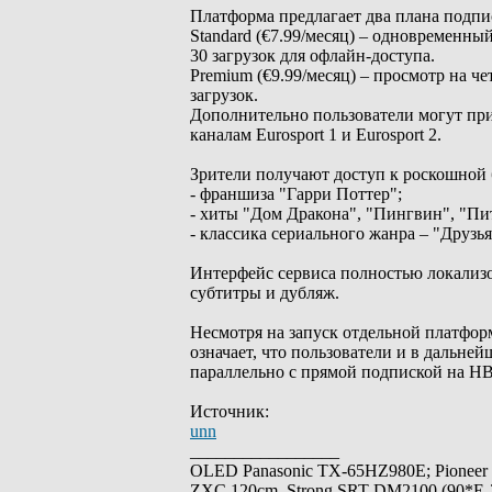
Платформа предлагает два плана подпи
Standard (€7.99/месяц) – одновременны
30 загрузок для офлайн-доступа.
Premium (€9.99/месяц) – просмотр на ч
загрузок.
Дополнительно пользователи могут при
каналам Eurosport 1 и Eurosport 2.
Зрители получают доступ к роскошной 
- франшиза "Гарри Поттер";
- хиты "Дом Дракона", "Пингвин", "Пи
- классика сериального жанра – "Друзья
Интерфейс сервиса полностью локализо
субтитры и дубляж.
Несмотря на запуск отдельной платфо
означает, что пользователи и в дальн
параллельно с прямой подпиской на H
Источник:
unn
_________________
OLED Panasonic TX-65HZ980E; Pioneer
ZXC 120cm, Strong SRT-DM2100 (90*E-30