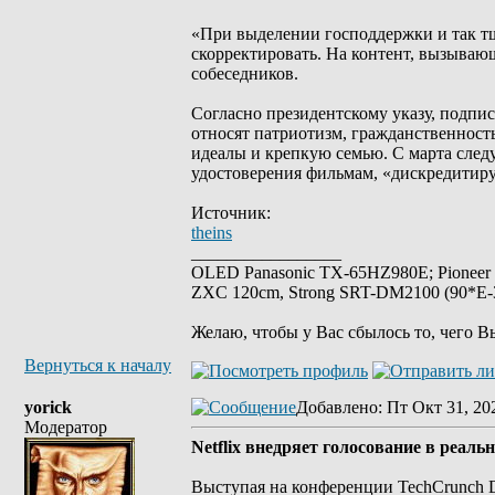
«При выделении господдержки и так тща
скорректировать. На контент, вызываю
собеседников.
Согласно президентскому указу, подпи
относят патриотизм, гражданственность
идеалы и крепкую семью. С марта след
удостоверения фильмам, «дискредити
Источник:
theins
_________________
OLED Panasonic TX-65HZ980E; Pioneer
ZXC 120cm, Strong SRT-DM2100 (90*E-30
Желаю, чтобы у Вас сбылось то, чего В
Вернуться к началу
yorick
Добавлено
: Пт Окт 31, 20
Модератор
Netflix внедряет голосование в реа
Выступая на конференции TechCrunch Di