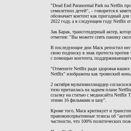
"Dead End Paranormal Park на Netflix п
семилетних детей", – говорится в замет
обозначает контент как пригодный для з
2022 году, а в следующем году Netflix 
Зак Барак, трансгендерный актер, кото
отметив: "Вы можете сеять панику сколь
В последующие дни Маск репостил неск
свою подписку в знак протеста против 
с помощью контента, поддерживающег
"Отмените Netflix ради здоровья ваших 
Netflix" изображена как троянский конь
2 октября мультимиллиардер согласился
тихо притаилась на заднем плане Netfl
ссылку на статью с медиасайта Netflix
этими 16 фильмами и шоу".
Кроме того, Маск критикует и трансген
правоконсервативные тезисы об "антиб
частности, что 100% политических поже