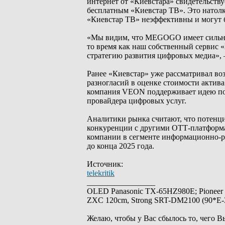
интернет от «Киевстара» свидетельств
бесплатным «Киевстар ТВ». Это натол
«Киевстар ТВ» неэффективны и могут 
«Мы видим, что MEGOGO имеет сильную
то время как наш собственный сервис «
стратегию развития цифровых медиа», 
Ранее «Киевстар» уже рассматривал во
разногласий в оценке стоимости актив
компания VEON поддерживает идею пог
провайдера цифровых услуг.
Аналитики рынка считают, что потенц
конкуренции с другими ОТТ-платформам
компании в сегменте информационно-р
до конца 2025 года.
Источник:
telekritik
_________________
OLED Panasonic TX-65HZ980E; Pioneer
ZXC 120cm, Strong SRT-DM2100 (90*E-30
Желаю, чтобы у Вас сбылось то, чего В