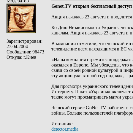
Модератор
Gonet.TV открыл бесплатный доступ
Акция началась 23 августа и продлится 
Ко Дню Независимости Украины чешски
каналам. Акция началась 23 августа и п
Зарегистрирован:
В компании отметили, что чешский инт
27.04.2004
телевидение всем находящимся в ЕС у
Сообщения: 96473
Откуда: г.Киев
«Наша компания стремится поддержать 
оказался в Европе. Мы убеждены, что к
связи со своей родной культурой и и
эту акцию уже второй год подряд», – р
Для просмотра украинского телевидени
Интернету. Пакет «Украина» включает 
также могут просматривать матчи укра
Чешский сервис GoNet.TV работает в ст
войны. Больше пользователей платформ
Источник:
detector.media