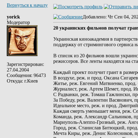
Вернуться к началу
yorick
Добавлено
: Чт Сен 04, 20
Модератор
20 украинских фильмов получат гран
Украинская киноакадемия в партнерств
поддержку от стримингового сервиса н
В список из 20 фильмов вошли украинс
режиссеров. Все ленты находятся на ст
Зарегистрирован:
27.04.2004
Каждый проект получит грант в размере
Сообщения: 96473
В воздухе, реж. и прод. Оксана Сигарев
Откуда: г.Киев
Житье, реж. Евгений Матвиенко, прод
Журналист, реж. Артем Шемет, прод. 
С Радванки, реж. Томаш Гажлински, пр
За Победу, реж. Валентин Васянович, 
Идеальное место, реж. и прод. Дмитри
Каждая смерть уменьшает меня, реж. С
Команда, реж. Александр Сальников, п
Мариуполь-Алеппо-Грозный, реж. Анге
Город, реж. Станислав Битюцкий, про
Мечта Киры, реж. Денис Колесников, 