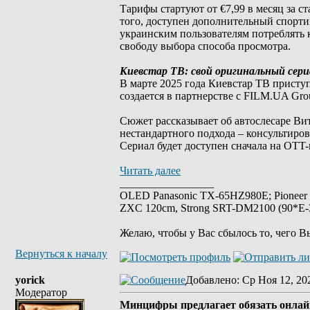
Тарифы стартуют от €7,99 в месяц за с
того, доступен дополнительный спорти
украинским пользователям потреблять 
свободу выбора способа просмотра.
Киевстар ТВ: свой оригинальный сери
В марте 2025 года Киевстар ТВ присту
создается в партнерстве с FILM.UA Gr
Сюжет рассказывает об автослесаре Вит
нестандартного подхода – консультиро
Сериал будет доступен сначала на OTT-
Читать далее
_________________
OLED Panasonic TX-65HZ980E; Pioneer
ZXC 120cm, Strong SRT-DM2100 (90*E-30
Желаю, чтобы у Вас сбылось то, чего В
Вернуться к началу
yorick
Добавлено
: Ср Ноя 12, 20
Модератор
Минцифры предлагает обязать онлай