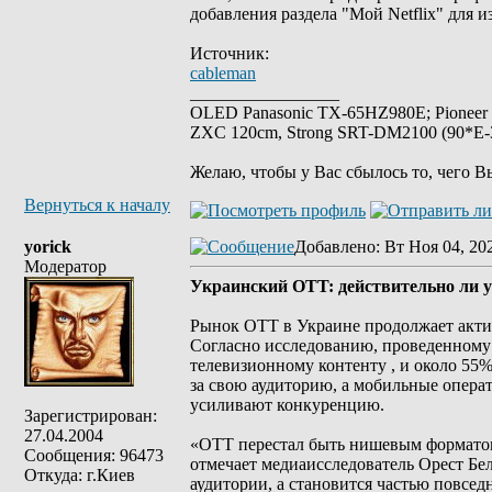
добавления раздела "Мой Netflix" для 
Источник:
cableman
_________________
OLED Panasonic TX-65HZ980E; Pioneer
ZXC 120cm, Strong SRT-DM2100 (90*E-30
Желаю, чтобы у Вас сбылось то, чего В
Вернуться к началу
yorick
Добавлено
: Вт Ноя 04, 20
Модератор
Украинский OTT: действительно ли 
Рынок OTT в Украине продолжает актив
Согласно исследованию, проведенному 
телевизионному контенту , и около 55
за свою аудиторию, а мобильные опер
усиливают конкуренцию.
Зарегистрирован:
27.04.2004
«OTT перестал быть нишевым форматом 
Сообщения: 96473
отмечает медиаисследователь Орест Бел
Откуда: г.Киев
аудитории, а становится частью повсе