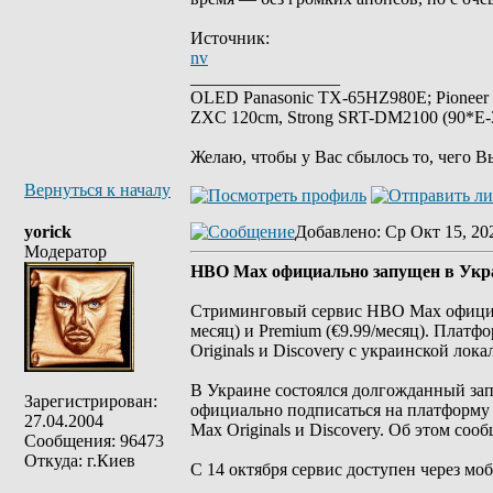
Источник:
nv
_________________
OLED Panasonic TX-65HZ980E; Pioneer
ZXC 120cm, Strong SRT-DM2100 (90*E-30
Желаю, чтобы у Вас сбылось то, чего В
Вернуться к началу
yorick
Добавлено
: Ср Окт 15, 20
Модератор
HBO Max официально запущен в Укра
Стриминговый сервис HBO Max официальн
месяц) и Premium (€9.99/месяц). Платфо
Originals и Discovery с украинской лок
В Украине состоялся долгожданный за
Зарегистрирован:
официально подписаться на платформу 
27.04.2004
Max Originals и Discovery. Об этом соо
Сообщения: 96473
Откуда: г.Киев
С 14 октября сервис доступен через моб