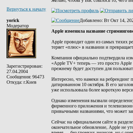
Желаю, чтобы у Вас сбылось то, чего В
Вернуться к началу
yorick
Добавлено
: Вт Окт 14, 20
Модератор
Apple изменила название стримингов
Apple проводит один из самых тихих 
теряет «плюс» в названии и превращает
Компания официально подтвердила изме
«Apple TV+ теперь — это просто Apple 
Зарегистрирован:
прежнему будет доступен для пользова
27.04.2004
Сообщения: 96473
Интересно, что намеки на ребрендинг 
Откуда: г.Киев
датированном 10 октября. В его заголо
уже использовала более короткую верс
Однако изменения вызвали определенну
фирменного приложения и телевизионн
привычными названиями, что может зап
Сейчас на официальном сайте в разделе
окончательное обновление, Apple не у
время — без громких анонсов, но с оч