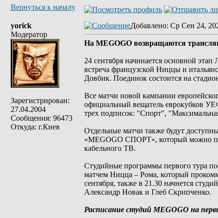
Вернуться к началу
yorick
Добавлено
: Ср Сен 24, 20
Модератор
На MEGOGO возвращаются трансля
24 сентября начинается основной этап
встреча французской Ниццы и итальян
Довбик. Поединок состоится на стадион
Все матчи новой кампании европейско
Зарегистрирован:
официальный вещатель еврокубков УЕФ
27.04.2004
трех подписок: "Спорт", "Максималь
Сообщения: 96473
Откуда: г.Киев
Отдельные матчи также будут доступны
«MEGOGO СПОРТ», который можно посмо
кабельного ТВ.
Студийные программы первого тура посв
матчем Ницца – Рома, который проком
сентября, также в 21.30 начнется студ
Александр Новак и Глеб Скрипченко.
Расписание студий MEGOGO на перв