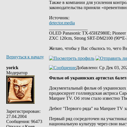
Также в компании для усиления контро
законодательства приняли «превентив
Источник:
detector.media
_________________
OLED Panasonic TX-65HZ980E; Pioneer
ZXC 120cm, Strong SRT-DM2100 (90*E-30
Желаю, чтобы у Вас сбылось то, чего В
Вернуться к началу
yorick
Добавлено
: Ср Дек 03, 20
Модератор
Фильм об украинских артистах бале
Документальный фильм об украинских а
продюсирует голливудская актриса Са
Marquee TV. Об этом стало известно The
Дебют "Первого ряда" на Marquee TV за
Зарегистрирован:
27.04.2004
Первый ряд сосредоточен на участника
Сообщения: 96473
национальную культуру через свои выс
Откуда: г.Киев