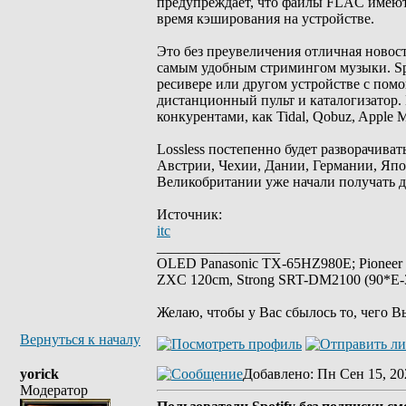
предупреждает, что файлы FLAC имеют 
время кэширования на устройстве.
Это без преувеличения отличная новость
самым удобным стримингом музыки. Spo
ресивере или другом устройстве с пом
дистанционный пульт и каталогизатор. 
конкурентами, как Tidal, Qobuz, Apple M
Lossless постепенно будет разворачива
Австрии, Чехии, Дании, Германии, Яп
Великобритании уже начали получать д
Источник:
itc
_________________
OLED Panasonic TX-65HZ980E; Pioneer
ZXC 120cm, Strong SRT-DM2100 (90*E-30
Желаю, чтобы у Вас сбылось то, чего В
Вернуться к началу
yorick
Добавлено
: Пн Сен 15, 20
Модератор