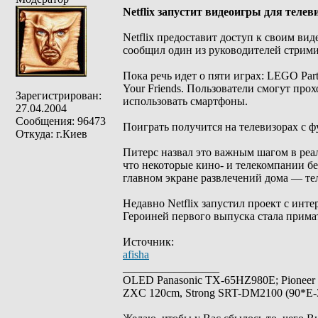
Netflix запустит видеоигры для телев
Netflix предоставит доступ к своим ви
сообщил один из руководителей стрими
Пока речь идет о пяти играх: LEGO Party!
Your Friends. Пользователи смогут про
Зарегистрирован:
использовать смартфоны.
27.04.2004
Сообщения: 96473
Поиграть получится на телевизорах с ф
Откуда: г.Киев
Питерс назвал это важным шагом в реа
что некоторые кино- и телекомпании бе
главном экране развлечений дома — те
Недавно Netflix запустил проект с инт
Героиней первого выпуска стала прима
Источник:
afisha
_________________
OLED Panasonic TX-65HZ980E; Pioneer
ZXC 120cm, Strong SRT-DM2100 (90*E-30