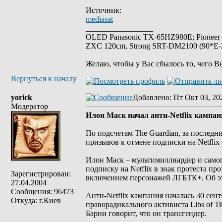
Источник:
mediasat
_________________
OLED Panasonic TX-65HZ980E; Pioneer
ZXC 120cm, Strong SRT-DM2100 (90*E-30
Желаю, чтобы у Вас сбылось то, чего В
Вернуться к началу
yorick
Добавлено
: Пт Окт 03, 20
Модератор
Илон Маск начал анти-Netflix кампа
По подсчетам The Guardian, за последн
призывов к отмене подписки на Netflix
Илон Маск – мультимиллиардер и само
подписку на Netflix в знак протеста п
Зарегистрирован:
включением персонажей ЛГБТК+. Об эт
27.04.2004
Сообщения: 96473
Анти-Netflix кампания началась 30 сент
Откуда: г.Киев
праворадикального активиста Libs of Ti
Барни говорит, что он трансгендер.