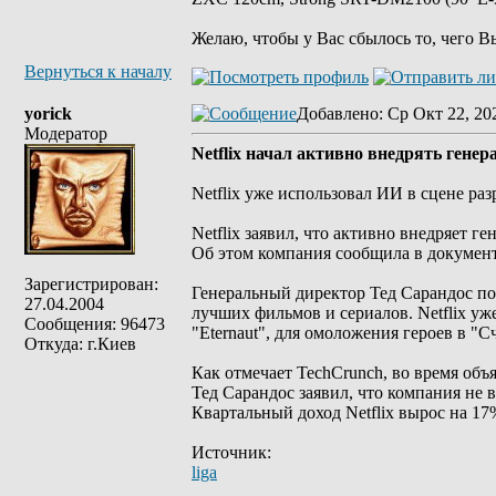
Желаю, чтобы у Вас сбылось то, чего В
Вернуться к началу
yorick
Добавлено
: Ср Окт 22, 20
Модератор
Netflix начал активно внедрять гене
Netflix уже использовал ИИ в сцене раз
Netflix заявил, что активно внедряет 
Об этом компания сообщила в документ
Зарегистрирован:
Генеральный директор Тед Сарандос по
27.04.2004
лучших фильмов и сериалов. Netflix уж
Сообщения: 96473
"Eternaut", для омоложения героев в "
Откуда: г.Киев
Как отмечает TechCrunch, во время объ
Тед Сарандос заявил, что компания не 
Квартальный доход Netflix вырос на 1
Источник:
liga
_________________