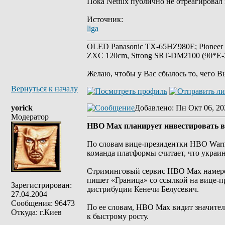
Пока Netflix публично не отреагировал
Источник:
liga
_________________
OLED Panasonic TX-65HZ980E; Pioneer
ZXC 120cm, Strong SRT-DM2100 (90*E-30
Желаю, чтобы у Вас сбылось то, чего В
Вернуться к началу
yorick
Добавлено
: Пн Окт 06, 20
Модератор
HBO Max планирует инвестировать в 
По словам вице-президентки HBO Warne
команда платформы считает, что украи
Стриминговый сервис HBO Max намерен
пишет «Граница» со ссылкой на вице-п
Зарегистрирован:
дистрибуции Кенечи Белусевич.
27.04.2004
Сообщения: 96473
По ее словам, HBO Max видит значител
Откуда: г.Киев
к быстрому росту.