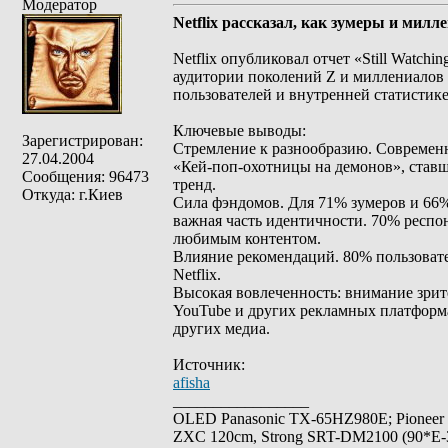
Модератор
Netflix рассказал, как зумеры и мил
Netflix опубликовал отчет «Still Watch
аудитории поколений Z и миллениалов 
пользователей и внутренней статистик
Ключевые выводы:
Зарегистрирован:
Стремление к разнообразию. Современ
27.04.2004
«Кей-поп-охотницы на демонов», ставш
Сообщения: 96473
тренд.
Откуда: г.Киев
Сила фэндомов. Для 71% зумеров и 6
важная часть идентичности. 70% респо
любимым контентом.
Влияние рекомендаций. 80% пользоват
Netflix.
Высокая вовлеченность: внимание зрите
YouTube и других рекламных платформах
других медиа.
Источник:
afisha
_________________
OLED Panasonic TX-65HZ980E; Pioneer
ZXC 120cm, Strong SRT-DM2100 (90*E-30