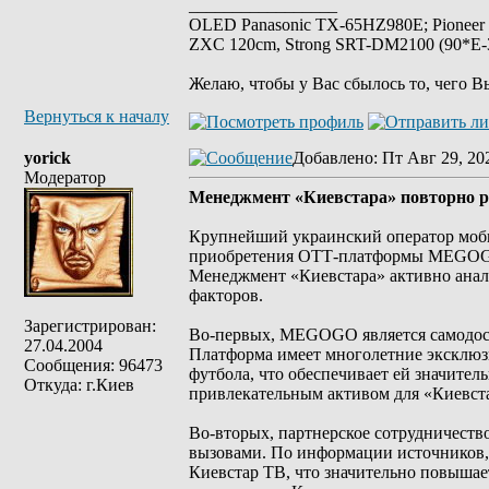
_________________
OLED Panasonic TX-65HZ980E; Pioneer
ZXC 120cm, Strong SRT-DM2100 (90*E-30
Желаю, чтобы у Вас сбылось то, чего В
Вернуться к началу
yorick
Добавлено
: Пт Авг 29, 20
Модератор
Менеджмент «Киевстара» повторно
Крупнейший украинский оператор моби
приобретения ОТТ-платформы MEGOGO.
Менеджмент «Киевстара» активно анали
факторов.
Зарегистрирован:
Во-первых, MEGOGO является самодост
27.04.2004
Платформа имеет многолетние эксклюз
Сообщения: 96473
футбола, что обеспечивает ей значите
Откуда: г.Киев
привлекательным активом для «Киевста
Во-вторых, партнерское сотрудничеств
вызовами. По информации источников, 
Киевстар ТВ, что значительно повышает