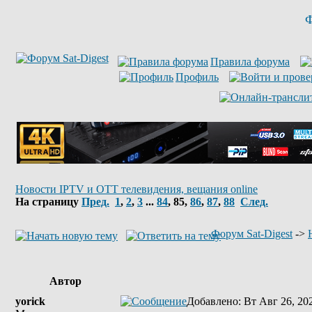
Ф
Правила форума
Профиль
Новости IPTV и OTT телевидения, вещания online
На страницу
Пред.
1
,
2
,
3
...
84
,
85
,
86
,
87
,
88
След.
Форум Sat-Digest
->
Автор
yorick
Добавлено
: Вт Авг 26, 20