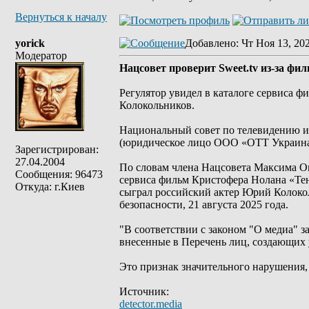
Вернуться к началу
yorick
Добавлено
: Чт Ноя 13, 20
Модератор
Нацсовет проверит Sweet.tv из-за фи
Регулятор увидел в каталоге сервиса ф
Колокольников.
Национальный совет по телевидению и
(юридическое лицо ООО «ОТТ Украина»)
Зарегистрирован:
27.04.2004
По словам члена Нацсовета Максима О
Сообщения: 96473
сервиса фильм Кристофера Нолана «Тене
Откуда: г.Киев
сыграл российский актер Юрий Колоко
безопасности, 21 августа 2025 года.
"В соответствии с законом "О медиа" 
внесенные в Перечень лиц, создающих 
Это признак значительного нарушения,
Источник:
detector.media