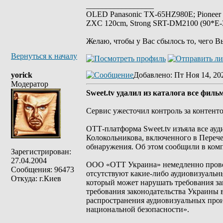
_________________
OLED Panasonic TX-65HZ980E; Pioneer
ZXC 120cm, Strong SRT-DM2100 (90*E-30
Желаю, чтобы у Вас сбылось то, чего В
Вернуться к началу
yorick
Добавлено
: Пт Ноя 14, 20
Модератор
Sweet.tv удалил из каталога все фи
Сервис ужесточил контроль за контент
ОТТ-платформа Sweet.tv изъяла все ау
Колокольникова, включенного в Перече
обнаружения. Об этом сообщили в ком
Зарегистрирован:
27.04.2004
ООО «ОТТ Украина» немедленно провел
Сообщения: 96473
отсутствуют какие-либо аудиовизуальн
Откуда: г.Киев
который может нарушать требования зак
требования законодательства Украины 
распространения аудиовизуальных прои
национальной безопасности».