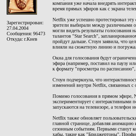
компания уже начала внедрять интерак
время прямых эфиров как с экрана теле
Netflix уже успешно протестировал эту
Зарегистрирован:
зрители выбирали между различными оп
27.04.2004
могли видеть результаты голосования н
Сообщения: 96473
талантов "Star Search", запланированно
Откуда: г.Киев
пройдут дальше. Стоун заявила, что це
влияли на сюжетную линию и погружали
Окна для голосования будут ограничены
эфира (например, поставил на паузу или
к формату "просмотра по расписанию",
Стоун подчеркнула, что интерактивнос
изменений внутри Netflix, связанных с 
Помимо голосования в прямом эфире, Ne
экспериментирует с интерактивными по
запускаются на телевизоре, а телефон и
Netflix также обновляет пользователь
главной странице, добавляя анимацию
сезонным событиям. Первыми станут ко
хабы, такие как "Бриджертоны". Профи