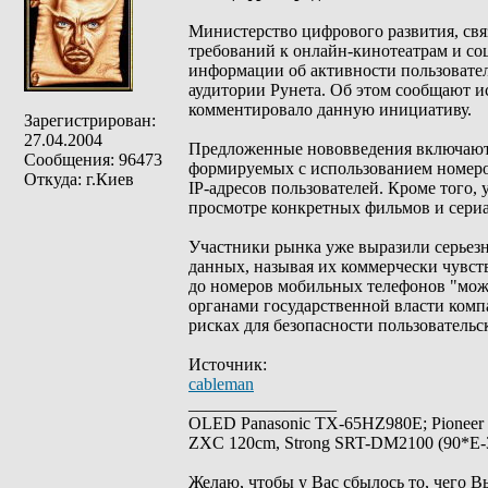
Министерство цифрового развития, св
требований к онлайн-кинотеатрам и со
информации об активности пользовате
аудитории Рунета. Об этом сообщают 
комментировало данную инициативу.
Зарегистрирован:
27.04.2004
Предложенные нововведения включают 
Сообщения: 96473
формируемых с использованием номеров
Откуда: г.Киев
IP-адресов пользователей. Кроме того
просмотре конкретных фильмов и сериа
Участники рынка уже выразили серьез
данных, называя их коммерчески чувст
до номеров мобильных телефонов "може
органами государственной власти ком
рисках для безопасности пользовательс
Источник:
cableman
_________________
OLED Panasonic TX-65HZ980E; Pioneer
ZXC 120cm, Strong SRT-DM2100 (90*E-30
Желаю, чтобы у Вас сбылось то, чего В