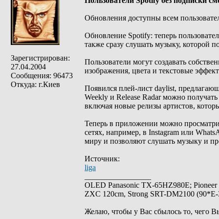
Пользователи Spotify без подписки с
Обновления доступны всем пользовате
Обновление Spotify: теперь пользовате
также сразу слушать музыку, которой п
Зарегистрирован:
Пользователи могут создавать собстве
27.04.2004
изображения, цвета и текстовые эффект
Сообщения: 96473
Откуда: г.Киев
Появился плей-лист daylist, предлагаю
Weekly и Release Radar можно получат
включая новые релизы артистов, которы
Теперь в приложении можно просматрив
сетях, например, в Instagram или What
миру и позволяют слушать музыку и пр
Источник:
liga
_________________
OLED Panasonic TX-65HZ980E; Pioneer
ZXC 120cm, Strong SRT-DM2100 (90*E-30
Желаю, чтобы у Вас сбылось то, чего В