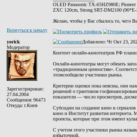
OLED Panasonic TX-65HZ980E; Pioneer
ZXC 120cm, Strong SRT-DM2100 (90*E-30
Желаю, чтобы у Вас сбылось то, чего В
Вернуться к началу
yorick
Добавлено
: Чт Окт 23, 20
Модератор
Контент онлайн-кинотеатров РФ плани
Онлайн-кинотеатры могут обязать запол
«традиционным ценностям». Соответс
этомсообщили участники рынка.
Критерии оценки пока неясны, они нах
Зарегистрирован:
решений о грантовом госфинансировани
27.04.2004
показатели — число просмотров, досм
Сообщения: 96473
Откуда: г.Киев
Субсидии на создание кино и сериалов
кино и Институт развития интернета. 
проекты, которые при этом имеют культ
С учетом этого участники рынка назыв
избыточной.