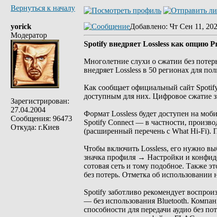
Вернуться к началу
yorick
Добавлено
: Чт Сен 11, 20
Модератор
Spotify внедряет Lossless как опцию 
Многолетние слухи о сжатии без потерь
внедряет Lossless в 50 регионах для по
Как сообщает официальный сайт Spotify
доступным для них. Цифровое сжатие зв
Зарегистрирован:
27.04.2004
Формат Lossless будет доступен на мо
Сообщения: 96473
Spotify Connect — в частности, производ
Откуда: г.Киев
(расширенный перечень с What Hi-Fi).
Чтобы включить Lossless, его нужно вы
значка профиля → Настройки и конфиде
сотовая сеть и тому подобное. Также эт
без потерь. Отметка об использовании 
Spotify заботливо рекомендует воспрои
— без использования Bluetooth. Компан
способности для передачи аудио без по