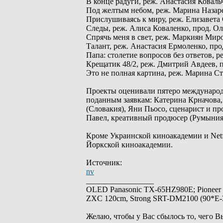
В конце радуги, реж. Анастасия Ковал
Под желтым небом, реж. Марина Назаре
Прислушиваясь к миру, реж. Елизавета
Следы, реж. Алиса Коваленко, прод. О
Спрячь меня в свет, реж. Маркиян Мир
Талант, реж. Анастасия Ермоленко, пр
Папа: столетие вопросов без ответов, р
Крещатик 48/2, реж. Дмитрий Авдеев, 
Это не полная картина, реж. Марина С
Проекты оценивали пятеро международ
поданным заявкам: Катерина Крначова,
(Словакия), Яни Пьосо, сценарист и п
Павел, креативный продюсер (Румыния)
Кроме Украинской киноакадемии и Netf
Йоркской киноакадемии.
Источник:
nv
_________________
OLED Panasonic TX-65HZ980E; Pioneer
ZXC 120cm, Strong SRT-DM2100 (90*E-30
Желаю, чтобы у Вас сбылось то, чего В