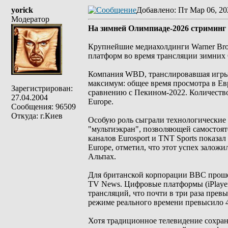
yorick
Добавлено
: Пт Мар 06, 20
Модератор
На зимней Олимпиаде-2026 стриминг
Крупнейшие медиахолдинги Warner Bro
платформ во время трансляции зимних
Компания WBD, транслировавшая игры 
максимум: общее время просмотра в Ев
Зарегистрирован:
сравнению с Пекином-2022. Количеств
27.04.2004
Europe.
Сообщения: 96509
Откуда: г.Киев
Особую роль сыграли технологические
"мультиэкран", позволяющей самостоят
каналов Eurosport и TNT Sports показа
Europe, отметил, что этот успех зало
Альпах.
Для британской корпорации BBC проше
TV News. Цифровые платформы (iPlayer
трансляций, что почти в три раза прев
режиме реального времени превысило 4
Хотя традиционное телевидение сохрани