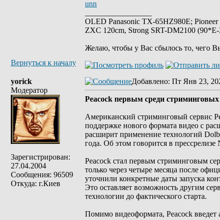
unn
_________________
OLED Panasonic TX-65HZ980E; Pioneer
ZXC 120cm, Strong SRT-DM2100 (90*E-30
Желаю, чтобы у Вас сбылось то, чего В
Вернуться к началу
yorick
Добавлено
: Пт Янв 23, 20
Модератор
Peacock первым среди стриминговых с
Американский стриминговый сервис Pe
поддержке нового формата видео с рас
расширит применение технологий Dolby
года. Об этом говорится в прессрелизе 
Зарегистрирован:
Peacock стал первым стриминговым сер
27.04.2004
только через четыре месяца после офиц
Сообщения: 96509
уточнили конкретные даты запуска кон
Откуда: г.Киев
Это оставляет возможность другим серв
технологии до фактического старта.
Помимо видеоформата, Peacock введет 