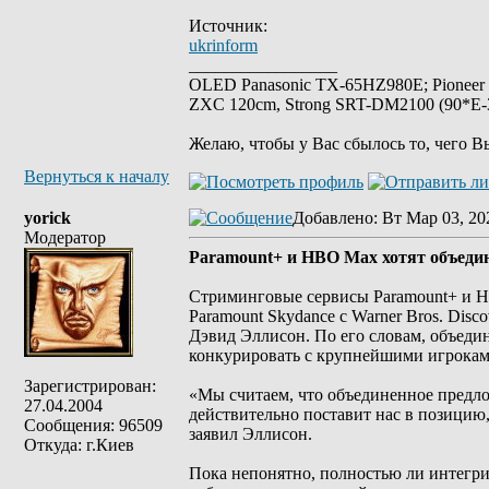
Источник:
ukrinform
_________________
OLED Panasonic TX-65HZ980E; Pioneer
ZXC 120cm, Strong SRT-DM2100 (90*E-30
Желаю, чтобы у Вас сбылось то, чего В
Вернуться к началу
yorick
Добавлено
: Вт Мар 03, 20
Модератор
Paramount+ и HBO Max хотят объедин
Стриминговые сервисы Paramount+ и H
Paramount Skydance с Warner Bros. Dis
Дэвид Эллисон. По его словам, объеди
конкурировать с крупнейшими игрокам
Зарегистрирован:
«Мы считаем, что объединенное предло
27.04.2004
действительно поставит нас в позици
Сообщения: 96509
заявил Эллисон.
Откуда: г.Киев
Пока непонятно, полностью ли интегри