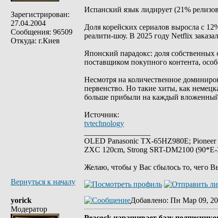
Испанский язык лидирует (21% релизов
Зарегистрирован:
27.04.2004
Доля корейских сериалов выросла с 12
Сообщения: 96509
реалити-шоу. В 2025 году Netflix заказ
Откуда: г.Киев
Японский парадокс: доля собственных
поставщиком покупного контента, особ
Несмотря на количественное доминиров
первенство. Но такие хиты, как немец
больше прибыли на каждый вложенный
Источник:
tvtechnology
_________________
OLED Panasonic TX-65HZ980E; Pioneer
ZXC 120cm, Strong SRT-DM2100 (90*E-30
Желаю, чтобы у Вас сбылось то, чего В
Вернуться к началу
yorick
Добавлено
: Пн Мар 09, 20
Модератор
Peacock наращивает базу подписчиков