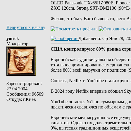
OLED Panasonic TX-65HZ980E; Pioneer
ZXC 120cm, Strong SRT-DM2100 (90*E-30
Желаю, чтобы у Вас сбылось то, чего В
Вернуться к началу
yorick
Добавлено
: Ср Янв 28, 20
Модератор
США контролируют 80% рынка стри
Европейская аудиовизуальная обсерват
тотальное доминирование американски
более 80% всей выручки от подписок (
Comcast, Netflix и YouTube стали кру
Зарегистрирован:
27.04.2004
В 2024 году Netflix впервые обошел Sk
Сообщения: 96509
Откуда: г.Киев
YouTube остается №1 по суммарным до
практически сравнялся по объемам с 
Европейские медиагруппы все еще удер
гигантов. Однако их доля стремительно
9%, вытесняя традиционных вещателей