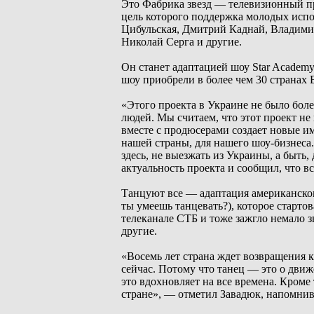
Это Фабрика звезд — телевизионный пр
цель которого поддержка молодых исп
Цибульская, Дмитрий Каднай, Владимир
Николай Серга и другие.
Он станет адаптацией шоу Star Academy
шоу приобрели в более чем 30 страна
«Этого проекта в Украине не было боле
людей. Мы считаем, что этот проект не
вместе с продюсерами создает новые им
нашей страны, для нашего шоу-бизнеса
здесь, не выезжать из Украины, а быть
актуальность проекта и сообщил, что вс
Танцуют все — адаптация американског
ты умеешь танцевать?), которое стартов
телеканале СТБ и тоже зажгло немало з
другие.
«Восемь лет страна ждет возвращения 
сейчас. Потому что танец — это о движ
это вдохновляет на все времена. Кроме
стране», — отметил Завадюк, напомнив