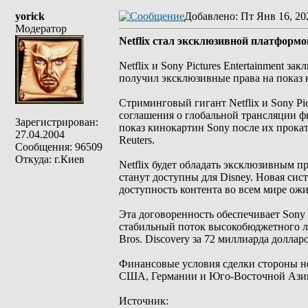
yorick
Добавлено
: Пт Янв 16, 20
Модератор
Netflix стал эксклюзивной платформо
Netflix и Sony Pictures Entertainment 
получил эксклюзивные права на показ 
Стриминговый гигант Netflix и Sony Pi
соглашения о глобальной трансляции ф
Зарегистрирован:
показ кинокартин Sony после их прокат
27.04.2004
Reuters.
Сообщения: 96509
Откуда: г.Киев
Netflix будет обладать эксклюзивным п
станут доступны для Disney. Новая сист
доступность контента во всем мире ожид
Эта договоренность обеспечивает Sony 
стабильный поток высокобюджетного л
Bros. Discovery за 72 миллиарда долларо
Финансовые условия сделки стороны не 
США, Германии и Юго-Восточной Азии, 
Источник: