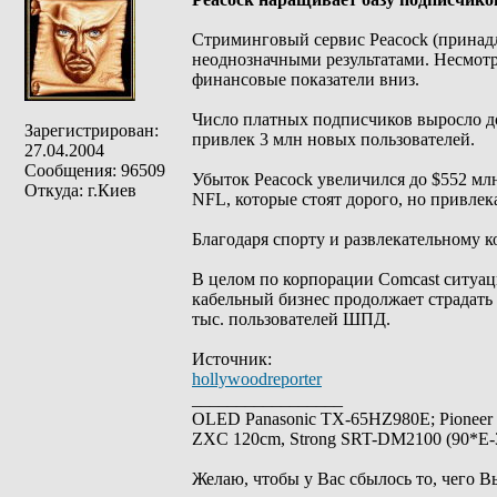
Стриминговый сервис Peacock (принадл
неоднозначными результатами. Несмотр
финансовые показатели вниз.
Число платных подписчиков выросло до 
Зарегистрирован:
привлек 3 млн новых пользователей.
27.04.2004
Сообщения: 96509
Убыток Peacock увеличился до $552 м
Откуда: г.Киев
NFL, которые стоят дорого, но привлек
Благодаря спорту и развлекательному к
В целом по корпорации Comcast ситуац
кабельный бизнес продолжает страдать 
тыс. пользователей ШПД.
Источник:
hollywoodreporter
_________________
OLED Panasonic TX-65HZ980E; Pioneer
ZXC 120cm, Strong SRT-DM2100 (90*E-30
Желаю, чтобы у Вас сбылось то, чего В