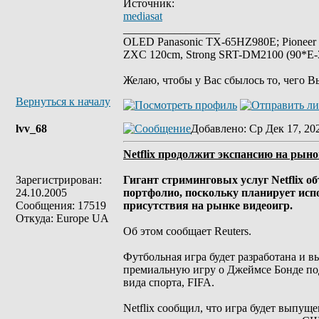
Источник:
mediasat
_________________
OLED Panasonic TX-65HZ980E; Pioneer
ZXC 120cm, Strong SRT-DM2100 (90*E-30
Желаю, чтобы у Вас сбылось то, чего В
Вернуться к началу
lvv_68
Добавлено
: Ср Дек 17, 20
Netflix продолжит экспансию на рыно
Зарегистрирован:
Гигант стриминговых услуг Netflix о
24.10.2005
портфолио, поскольку планирует испо
Сообщения: 17519
присутствия на рынке видеоигр.
Откуда: Europe UA
Об этом сообщает Reuters.
Футбольная игра будет разработана и вы
премиальную игру о Джеймсе Бонде под 
вида спорта, FIFA.
Netflix сообщил, что игра будет выпу