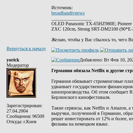
Источник:
broadbandtvnews
_________________
OLED Panasonic TX-65HZ980E; Pioneer
ZXC 120cm, Strong SRT-DM2100 (90*E-30
Желаю, чтобы у Вас сбылось то, чего В
Вернуться к началу
yorick
Добавлено
: Вт Фев 10, 20
Модератор
Германия обязала Netflix и другие 
Германия обязывает стриминговые пла
удваивает государственное финансиров
кинопроизводства. Об этом сообщает Re
Берлинского кинофестиваля.
Зарегистрирован:
Такие сервисы, как Netflix и Amazon, 
27.04.2004
выручки, полученной в Германии, обр
Сообщения: 96509
решат инвестировать от 12% и более, и
Откуда: г.Киев
фильмы на немецком языке.