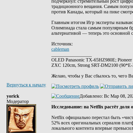
подчеркнул: стремительный рост цифро
традиционного вещания. Самым популя
против Канады, который на пике смотре
Главным итогом Игр эксперты называю
Олимпиада стала самым популярным бре
альтернативой — теперь это основной 
Источник:
cableman
_________________
OLED Panasonic TX-65HZ980E; Pioneer
ZXC 120cm, Strong SRT-DM2100 (90*E-30
Желаю, чтобы у Вас сбылось то, чего В
Вернуться к началу
yorick
Добавлено
: Вс Мар 08, 20
Модератор
Исследование: на Netflix растёт доля
Netflix официально перестал быть «чис
52% всех оригинальных сериалов платф
локального контента впервые превысил