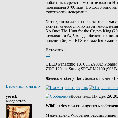
найденных средств, местные власти Нью
превышала $700 млн. По состоянию на 
фактически исчерпаны.
Хотя криптовалюты появляются в массо
активы являются ключевой темой, немн
No One: The Hunt for the Crypto King (20
отмывании $4,5 млрд в биткоинах после 
падении биржи FTX и Сэме Бэнкмане-
Источник:
itc
_________________
OLED Panasonic TX-65HZ980E; Pioneer
ZXC 120cm, Strong SRT-DM2100 (90*E-30
Желаю, чтобы у Вас сбылось то, чего В
Вернуться к началу
yorick
Добавлено
: Пн Дек 29, 20
Модератор
Wildberries может запустить собстве
Маркетплейс Wildberries рассматривае