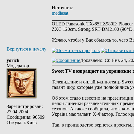
Источник:
mediasat
_________________
OLED Panasonic TX-65HZ980E; Pioneer
ZXC 120cm, Strong SRT-DM2100 (90*E-30
Желаю, чтобы у Вас сбылось то, чего В
Вернуться к началу
yorick
Добавлено
: Сб Янв 24, 20
Модератор
Sweet TV возвращает на украинские
Телевидение и онлайн-кинотеатр Sweet
талант-шоу, которые уже полюбились у
Об этом стало известно на презентации
целой линейки развлекательных премье
Зарегистрирован:
сезонов. А также сообщила, что к ком
27.04.2004
Україна має талант, Х-Фактор, Голос кра
Сообщения: 96509
Откуда: г.Киев
Так, в производство вернется проекты