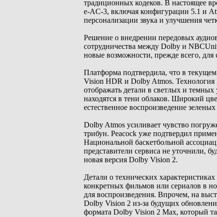
традиционных кодеков. В настоящее в
e-AC-3, включая конфигурации 5.1 и A
персонализации звука и улучшения четк
Решение о внедрении передовых аудиов
сотрудничества между Dolby и NBCUniv
новые возможности, прежде всего, для
Платформа подтвердила, что в текущем
Vision HDR и Dolby Atmos. Технология 
отображать детали в светлых и темных у
находятся в тени облаков. Широкий цв
естественное воспроизведение зеленых 
Dolby Atmos усиливает чувство погруж
трибун. Peacock уже подтвердил примен
Национальной баскетбольной ассоциац
представители сервиса не уточнили, бу
новая версия Dolby Vision 2.
Детали о технических характеристиках 
конкретных фильмов или сериалов в но
для воспроизведения. Впрочем, на выс
Dolby Vision 2 из-за будущих обновле
формата Dolby Vision 2 Max, который т