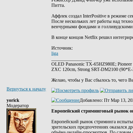
Питта.
Аффлек создал InterPositive в режиме с
После нескольких лет работы над техно
венчурными фондами и голливудскими
В конце концов Netflix решил интегрир
Источник:
liga
_________________
OLED Panasonic TX-65HZ980E; Pioneer
ZXC 120cm, Strong SRT-DM2100 (90*E-30
Желаю, чтобы у Вас сбылось то, чего В
Вернуться к началу
yorick
Добавлено
: Пт Мар 13, 20
Модератор
Европейский стриминговый рынок ок
Европейский рынок стриминга испытыв
зрительских предпочтениях оказался д
объёма онлайн-просмотров. По словам 