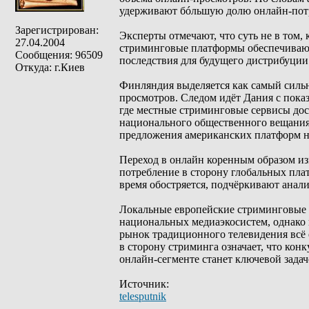
удерживают бóльшую долю онлайн-пот
Зарегистрирован:
Эксперты отмечают, что суть не в том, 
27.04.2004
стриминговые платформы обеспечивают
Сообщения: 96509
последствия для будущего дистрибуции 
Откуда: г.Киев
Финляндия выделяется как самый силь
просмотров. Следом идёт Дания с пока
где местные стриминговые сервисы дос
национального общественного вещания,
предложения американских платформ н
Переход в онлайн коренным образом из
потребление в сторону глобальных плат
время обостряется, подчёркивают анал
Локальные европейские стриминговые 
национальных медиаэкосистем, однако 
рынок традиционного телевидения всё 
в сторону стриминга означает, что кон
онлайн-сегменте станет ключевой зада
Источник:
telesputnik
_________________