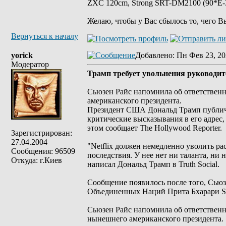
ZXC 120cm, Strong SRT-DM2100 (90*E-30
Желаю, чтобы у Вас сбылось то, чего В
Вернуться к началу
yorick
Добавлено
: Пн Фев 23, 20
Модератор
Трамп требует увольнения руководите
Сьюзен Райс напомнила об ответственн
американского президента.
Президент США Дональд Трамп публично
критические высказывания в его адрес, 
этом сообщает The Hollywood Reporter.
Зарегистрирован:
27.04.2004
"Netflix должен немедленно уволить р
Сообщения: 96509
последствия. У нее нет ни таланта, ни 
Откуда: г.Киев
написал Дональд Трамп в Truth Social.
Сообщение появилось после того, Сью
Объединенных Наций Прита Бхарари Sta
Сьюзен Райс напомнила об ответственн
нынешнего американского президента.