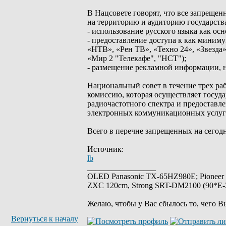
В Нацсовете говорят, что все запрещ
на территорию и аудиторию государства
- использование русского языка как ос
- предоставление доступа к как миним
«НТВ», «Рен ТВ», «Техно 24», «Звезда
«Мир 2 "Телекафе", "НСТ");
- размещение рекламной информации, н
Национальный совет в течение трех р
комиссию, которая осуществляет госуд
радиочастотного спектра и предоставл
электронных коммуникационных услуг д
Всего в перечне запрещенных на сегодн
Источник:
lb
_________________
OLED Panasonic TX-65HZ980E; Pioneer
ZXC 120cm, Strong SRT-DM2100 (90*E-30
Желаю, чтобы у Вас сбылось то, чего В
Вернуться к началу