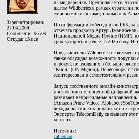
на медиарынке. Предполагается, что н
шагом Wildberries в рамках стратегии
мировыми гигантами, такими как Amazo
Зарегистрирован:
По информации собеседников РБК, за к
27.04.2004
отвечать продюсер Артур Джанибекян. 
Сообщения: 96509
Национальной Медиа Группе (НМГ), име
Откуда: г.Киев
срок которого истекает в 2026 году. Ис
Представители Wildberries не комментир
также обсуждал возможность покупки о
игроков, не входящих в большие экосис
"Кион" (ON Медиа)). Переговоры с "Ив
заинтересован в самостоятельном разви
Запуск собственного онлайн-кинотеатр
построению полноценной цифровой экоси
развивает непрофильные направления.
(Amazon Prime Video), Alphabet (YouTub
доходы российских онлайн-кинотеатров
Эксперты TelecomDaily связывают этот
контента.
Источник:
cableman