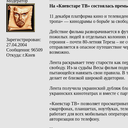
Модератор
На «Киевстаре ТВ» состоялась премь
11 декабря платформа кино и телевиде
тропа» — кинодрамы о борьбе за свобо
Действие фильма разворачивается в фу
пожилых людей в отдельных колониях 
Зарегистрирован:
героиня – почти 80-летняя Тереза ​​– н
27.04.2004
отправляется в опасное путешествие че
Сообщения: 96509
возможно.
Откуда: г.Киев
Лента раскрывает тему старости как пе
свободу. Из-за судьбы Весы фильм под
пытающейся навязать свои правила. В 
делает ее близкой широкой аудитории.
Лента получила украинский дубляж бла
украинских кинотеатрах и вместе с пар
«Киевстар ТВ» позволяет просматриват
смартфонах, планшетах, ноутбуках, те
работает для всех мобильных операторо
авторизация по телефону.