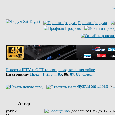
Ф
Правила форума
Профиль
Новости IPTV и OTT телевидения, вещания online
На страницу
Пред.
1
,
2
,
3
...
85
,
86
,
87
,
88
След.
Форум Sat-Digest
->
Автор
yorick
Добавлено
: Пт Дек 12, 20