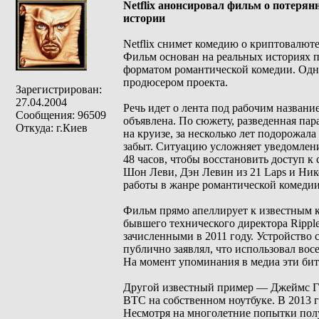
Netflix анонсировал фильм о потеря
истории
Netflix снимет комедию о криптовалюте
Фильм основан на реальных историях п
форматом романтической комедии. Одн
продюсером проекта.
Зарегистрирован:
27.04.2004
Речь идет о лента под рабочим название
Сообщения: 96509
объявлена. По сюжету, разведенная пар
Откуда: г.Киев
на круизе, за несколько лет подорожал
забыт. Ситуацию усложняет уведомлени
48 часов, чтобы восстановить доступ к 
Шон Леви, Дэн Левин из 21 Laps и Ник
работы в жанре романтической комедии 
Фильм прямо апеллирует к известным к
бывшего технического директора Ripple
зачисленными в 2011 году. Устройство 
публично заявлял, что использовал восе
На момент упоминания в медиа эти би
Другой известный пример — Джеймс Гау
BTC на собственном ноутбуке. В 2013 
Несмотря на многолетние попытки полу