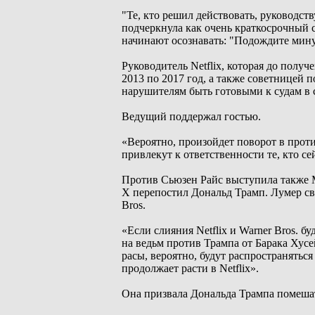
"Те, кто решил действовать, руководс
подчеркнула как очень краткосрочный 
начинают осознавать: "Подождите минут
Руководитель Netflix, которая до пол
2013 по 2017 год, а также советницей 
нарушителям быть готовыми к судам в 
Ведущий поддержал гостью.
«Вероятно, произойдет поворот в про
привлекут к ответственности те, кто се
Против Сьюзен Райс выступила также 
Х перепостил Дональд Трамп. Лумер свя
Bros.
«Если слияния Netflix и Warner Bros. 
на ведьм против Трампа от Барака Хус
расы, вероятно, будут распространятьс
продолжает расти в Netflix».
Она призвала Дональда Трампа помешать