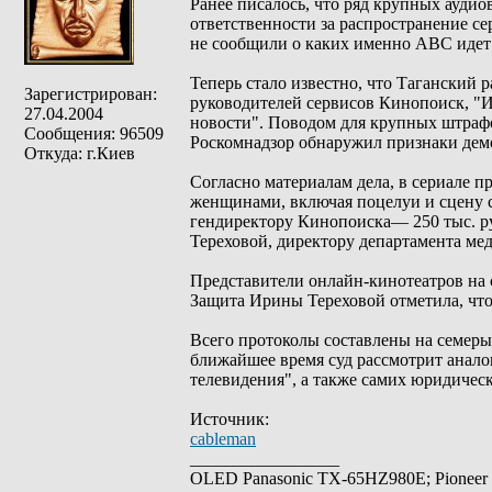
Ранее писалось, что ряд крупных ауди
ответственности за распространение се
не сообщили о каких именно АВС идет 
Теперь стало известно, что Таганский
Зарегистрирован:
руководителей сервисов Кинопоиск, "И
27.04.2004
новости". Поводом для крупных штрафо
Сообщения: 96509
Роскомнадзор обнаружил признаки де
Откуда: г.Киев
Согласно материалам дела, в сериале
женщинами, включая поцелуи и сцену 
гендиректору Кинопоиска— 250 тыс. ру
Тереховой, директору департамента ме
Представители онлайн-кинотеатров на 
Защита Ирины Тереховой отметила, что
Всего протоколы составлены на семеры
ближайшее время суд рассмотрит анал
телевидения", а также самих юридичес
Источник:
cableman
_________________
OLED Panasonic TX-65HZ980E; Pioneer