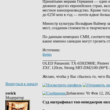
Принятыми мерами Германия — один и
дюжине других европейских стран, вк
местное кинопроизводство. Кроме того
до €250 млн в год — почти вдвое боль
Министр культуры Вольфрам Ваймер за
мест, создания стоимости и творческог
По данным немецких СМИ, соответствую
какие именно санкции могут грозить с
Источник:
theins
_________________
OLED Panasonic TX-65HZ980E; Pioneer
ZXC 120cm, Strong SRT-DM2100 (90*E-30
Желаю, чтобы у Вас сбылось то, чего В
Вернуться к началу
yorick
Добавлено
: Чт Фев 12, 20
Модератор
Суд оштрафовал топ-менеджеров онла