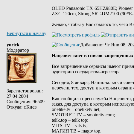
_________________
OLED Panasonic TX-65HZ980E; Pioneer
ZXC 120cm, Strong SRT-DM2100 (90*E-30
Желаю, чтобы у Вас сбылось то, чего В
Вернуться к началу
yorick
Добавлено
: Чт Янв 08, 20
Модератор
Нацсовет внес в список запрещенных
Все запрещенные сервисы имеют призн
аудиторию государства-агрессора.
Сегодня, 8 января, Национальный сове
перечень тех, доступ к которым ограни
Зарегистрирован:
27.04.2004
Как сообщила прессслужба Нацсовета, 
Сообщения: 96509
заказ, для доступа к которым использую
Откуда: г.Киев
onelike.tv – oneliketv net;
SMOTRET TV – smotrettv com;
telik.top – telik top;
VITS TV – vits tv;
МАГИЯ ТВ – magtv top.