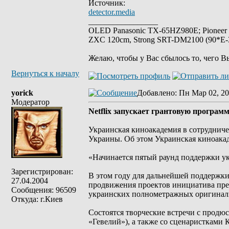
Источник:
detector.media
_________________
OLED Panasonic TX-65HZ980E; Pioneer
ZXC 120cm, Strong SRT-DM2100 (90*E-30
Желаю, чтобы у Вас сбылось то, чего В
Вернуться к началу
yorick
Добавлено
: Пн Мар 02, 20
Модератор
Netflix запускает грантовую програ
Украинская киноакадемия в сотрудничес
Украины. Oб этом Украинская киноакад
«Начинается пятый раунд поддержки укр
Зарегистрирован:
В этом году для дальнейшей поддержк
27.04.2004
продвижения проектов инициатива пред
Сообщения: 96509
украинских полнометражных оригинал
Откуда: г.Киев
Состоятся творческие встречи с продю
«Гевелий»), а также со сценаристками