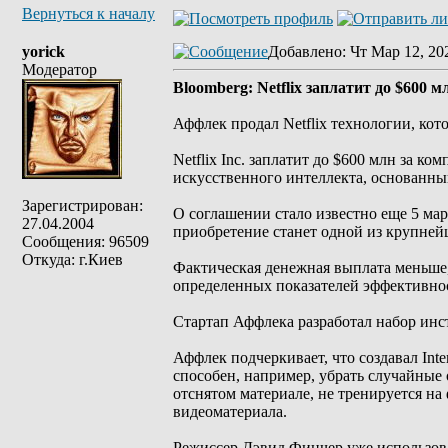
Вернуться к началу
yorick
Добавлено
: Чт Мар 12, 20
Модератор
Bloomberg: Netflix заплатит до $600 
Аффлек продал Netflix технологии, ко
Netflix Inc. заплатит до $600 млн за ко
искусственного интеллекта, основанны
Зарегистрирован:
О соглашении стало известно еще 5 март
27.04.2004
приобретение станет одной из крупнейш
Сообщения: 96509
Откуда: г.Киев
Фактическая денежная выплата меньше, 
определенных показателей эффективнос
Стартап Аффлека разработал набор инс
Аффлек подчеркивает, что создавал Inte
способен, например, убрать случайные 
отснятом материале, не тренируется на
видеоматериала.
Режиссер Дэвид Финчер уже использова