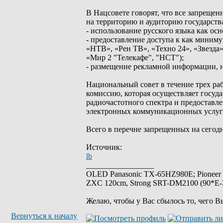
В Нацсовете говорят, что все запрещ
на территорию и аудиторию государства
- использование русского языка как ос
- предоставление доступа к как миним
«НТВ», «Рен ТВ», «Техно 24», «Звезда
«Мир 2 "Телекафе", "НСТ");
- размещение рекламной информации, н
Национальный совет в течение трех р
комиссию, которая осуществляет госуд
радиочастотного спектра и предоставл
электронных коммуникационных услуг д
Всего в перечне запрещенных на сегодн
Источник:
lb
_________________
OLED Panasonic TX-65HZ980E; Pioneer
ZXC 120cm, Strong SRT-DM2100 (90*E-30
Желаю, чтобы у Вас сбылось то, чего В
Вернуться к началу