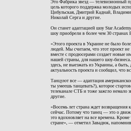
Это Фабрика звезд — телевизионный пр
цель которого поддержка молодых исп
Цибульская, Дмитрий Каднай, Владимир
Николай Серга и другие.
Он станет адаптацией шоу Star Academy
шоу приобрели в более чем 30 страна
«Этого проекта в Украине не было боле
людей. Мы считаем, что этот проект не
вместе с продюсерами создает новые им
нашей страны, для нашего шоу-бизнеса
здесь, не выезжать из Украины, а быть
актуальность проекта и сообщил, что вс
Танцуют все — адаптация американског
ты умеешь танцевать?), которое стартов
телеканале СТБ и тоже зажгло немало з
другие.
«Восемь лет страна ждет возвращения 
сейчас. Потому что танец — это о движ
это вдохновляет на все времена. Кроме
стране», — отметил Завадюк, напомнив