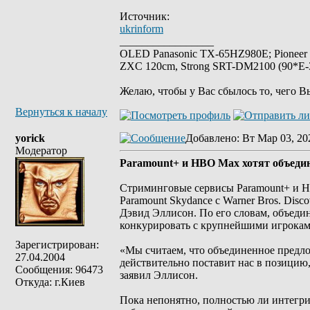
Источник:
ukrinform
_________________
OLED Panasonic TX-65HZ980E; Pioneer
ZXC 120cm, Strong SRT-DM2100 (90*E-30
Желаю, чтобы у Вас сбылось то, чего В
Вернуться к началу
yorick
Добавлено
: Вт Мар 03, 20
Модератор
Paramount+ и HBO Max хотят объедин
Стриминговые сервисы Paramount+ и H
Paramount Skydance с Warner Bros. Dis
Дэвид Эллисон. По его словам, объеди
конкурировать с крупнейшими игрокам
Зарегистрирован:
«Мы считаем, что объединенное предло
27.04.2004
действительно поставит нас в позици
Сообщения: 96473
заявил Эллисон.
Откуда: г.Киев
Пока непонятно, полностью ли интегри