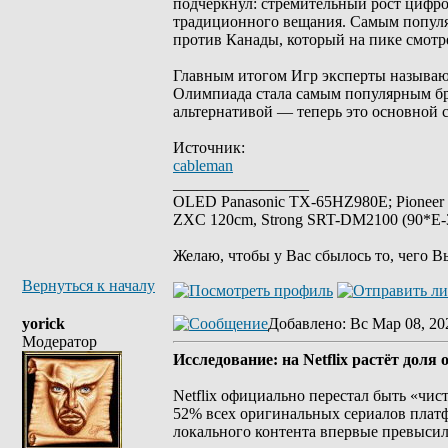
подчеркнул: стремительный рост цифро
традиционного вещания. Самым популя
против Канады, который на пике смотре
Главным итогом Игр эксперты называю
Олимпиада стала самым популярным бре
альтернативой — теперь это основной 
Источник:
cableman
_________________
OLED Panasonic TX-65HZ980E; Pioneer
ZXC 120cm, Strong SRT-DM2100 (90*E-30
Желаю, чтобы у Вас сбылось то, чего В
Вернуться к началу
yorick
Добавлено
: Вс Мар 08, 20
Модератор
Исследование: на Netflix растёт доля
Netflix официально перестал быть «чис
52% всех оригинальных сериалов платф
локального контента впервые превысил