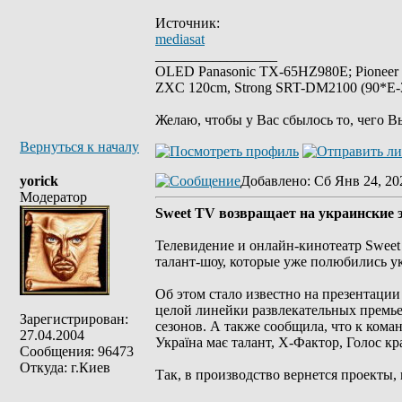
Источник:
mediasat
_________________
OLED Panasonic TX-65HZ980E; Pioneer
ZXC 120cm, Strong SRT-DM2100 (90*E-30
Желаю, чтобы у Вас сбылось то, чего В
Вернуться к началу
yorick
Добавлено
: Сб Янв 24, 20
Модератор
Sweet TV возвращает на украинские
Телевидение и онлайн-кинотеатр Sweet
талант-шоу, которые уже полюбились у
Об этом стало известно на презентации
целой линейки развлекательных премье
Зарегистрирован:
сезонов. А также сообщила, что к ком
27.04.2004
Україна має талант, Х-Фактор, Голос кра
Сообщения: 96473
Откуда: г.Киев
Так, в производство вернется проекты