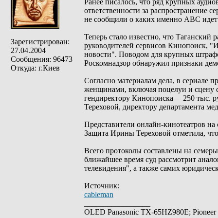
Ранее писалось, что ряд крупных ауди
ответственности за распространение се
не сообщили о каких именно АВС идет 
Теперь стало известно, что Таганский
Зарегистрирован:
руководителей сервисов Кинопоиск, "И
27.04.2004
новости". Поводом для крупных штрафо
Сообщения: 96473
Роскомнадзор обнаружил признаки де
Откуда: г.Киев
Согласно материалам дела, в сериале
женщинами, включая поцелуи и сцену 
гендиректору Кинопоиска— 250 тыс. ру
Тереховой, директору департамента ме
Представители онлайн-кинотеатров на 
Защита Ирины Тереховой отметила, что
Всего протоколы составлены на семеры
ближайшее время суд рассмотрит анал
телевидения", а также самих юридичес
Источник:
cableman
_________________
OLED Panasonic TX-65HZ980E; Pioneer