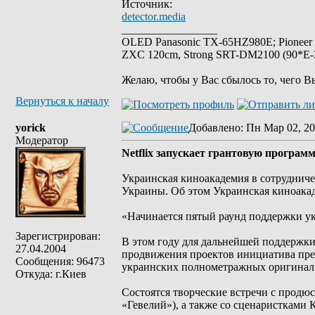
Источник:
detector.media
_________________
OLED Panasonic TX-65HZ980E; Pioneer
ZXC 120cm, Strong SRT-DM2100 (90*E-30
Желаю, чтобы у Вас сбылось то, чего В
Вернуться к началу
yorick
Добавлено
: Пн Мар 02, 20
Модератор
Netflix запускает грантовую програ
Украинская киноакадемия в сотрудничес
Украины. Oб этом Украинская киноакад
«Начинается пятый раунд поддержки укр
Зарегистрирован:
В этом году для дальнейшей поддержк
27.04.2004
продвижения проектов инициатива пред
Сообщения: 96473
украинских полнометражных оригинал
Откуда: г.Киев
Состоятся творческие встречи с продю
«Гевелий»), а также со сценаристками