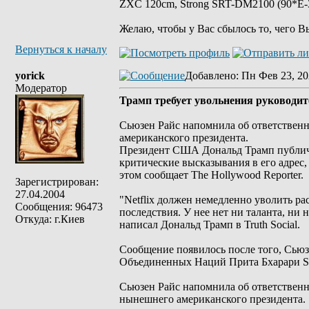
ZXC 120cm, Strong SRT-DM2100 (90*E-30
Желаю, чтобы у Вас сбылось то, чего В
Вернуться к началу
yorick
Добавлено
: Пн Фев 23, 20
Модератор
Трамп требует увольнения руководите
Сьюзен Райс напомнила об ответственн
американского президента.
Президент США Дональд Трамп публично
критические высказывания в его адрес, 
этом сообщает The Hollywood Reporter.
Зарегистрирован:
27.04.2004
"Netflix должен немедленно уволить р
Сообщения: 96473
последствия. У нее нет ни таланта, ни 
Откуда: г.Киев
написал Дональд Трамп в Truth Social.
Сообщение появилось после того, Сью
Объединенных Наций Прита Бхарари Sta
Сьюзен Райс напомнила об ответственн
нынешнего американского президента.