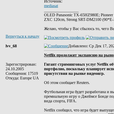
Источник:
mediasat
_________________
OLED Panasonic TX-65HZ980E; Pioneer
ZXC 120cm, Strong SRT-DM2100 (90*E-30
Желаю, чтобы у Вас сбылось то, чего В
Вернуться к началу
lvv_68
Добавлено
: Ср Дек 17, 20
Netflix продолжит экспансию на рыно
Зарегистрирован:
Гигант стриминговых услуг Netflix о
24.10.2005
портфолио, поскольку планирует испо
Сообщения: 17519
присутствия на рынке видеоигр.
Откуда: Europe UA
Об этом сообщает Reuters.
Футбольная игра будет разработана и вы
премиальную игру о Джеймсе Бонде под 
вида спорта, FIFA.
Netflix сообщил, что игра будет выпу