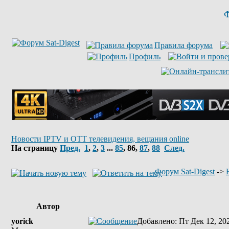
Ф
Правила форума
Профиль
Новости IPTV и OTT телевидения, вещания online
На страницу
Пред.
1
,
2
,
3
...
85
,
86
,
87
,
88
След.
Форум Sat-Digest
->
Автор
yorick
Добавлено
: Пт Дек 12, 20