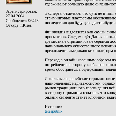
удерживают бóльшую долю онлайн-пот
Зарегистрирован:
Эксперты отмечают, что суть не в том, 
27.04.2004
стриминговые платформы обеспечивают
Сообщения: 96473
последствия для будущего дистрибуции 
Откуда: г.Киев
Финляндия выделяется как самый силь
просмотров. Следом идёт Дания с пока
где местные стриминговые сервисы дос
национального общественного вещания,
предложения американских платформ н
Переход в онлайн коренным образом из
потребление в сторону глобальных плат
время обостряется, подчёркивают анал
Локальные европейские стриминговые 
национальных медиаэкосистем, однако 
рынок традиционного телевидения всё 
в сторону стриминга означает, что кон
онлайн-сегменте станет ключевой зада
Источник:
telesputnik
_________________