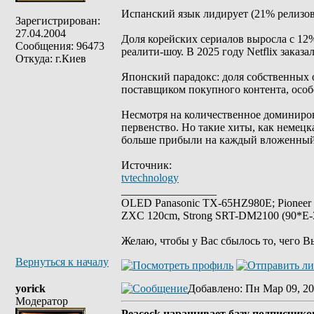
Испанский язык лидирует (21% релизов
Зарегистрирован:
27.04.2004
Доля корейских сериалов выросла с 12
Сообщения: 96473
реалити-шоу. В 2025 году Netflix заказ
Откуда: г.Киев
Японский парадокс: доля собственных
поставщиком покупного контента, особ
Несмотря на количественное доминиров
первенство. Но такие хиты, как немец
больше прибыли на каждый вложенный
Источник:
tvtechnology
_________________
OLED Panasonic TX-65HZ980E; Pioneer
ZXC 120cm, Strong SRT-DM2100 (90*E-30
Желаю, чтобы у Вас сбылось то, чего В
Вернуться к началу
yorick
Добавлено
: Пн Мар 09, 20
Модератор
Peacock наращивает базу подписчиков