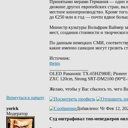
Принятыми мерами Германия — один и
дюжине других европейских стран, вк
местное кинопроизводство. Кроме того
до €250 млн в год — почти вдвое боль
Министр культуры Вольфрам Ваймер за
мест, создания стоимости и творческог
По данным немецких СМИ, соответствую
какие именно санкции могут грозить с
Источник:
theins
_________________
OLED Panasonic TX-65HZ980E; Pioneer
ZXC 120cm, Strong SRT-DM2100 (90*E-30
Желаю, чтобы у Вас сбылось то, чего В
Вернуться к началу
yorick
Добавлено
: Чт Фев 12, 20
Модератор
Суд оштрафовал топ-менеджеров онла