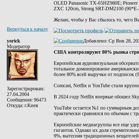
OLED Panasonic TX-65HZ980E; Pioneer
ZXC 120cm, Strong SRT-DM2100 (90*E-30
Желаю, чтобы у Вас сбылось то, чего В
Вернуться к началу
yorick
Добавлено
: Ср Янв 28, 20
Модератор
США контролируют 80% рынка стри
Европейская аудиовизуальная обсерват
тотальное доминирование американски
более 80% всей выручки от подписок (
Comcast, Netflix и YouTube стали кру
Зарегистрирован:
27.04.2004
В 2024 году Netflix впервые обошел Sk
Сообщения: 96473
Откуда: г.Киев
YouTube остается №1 по суммарным до
практически сравнялся по объемам с 
Европейские медиагруппы все еще удер
гигантов. Однако их доля стремительно
9%, вытесняя традиционных вещателей