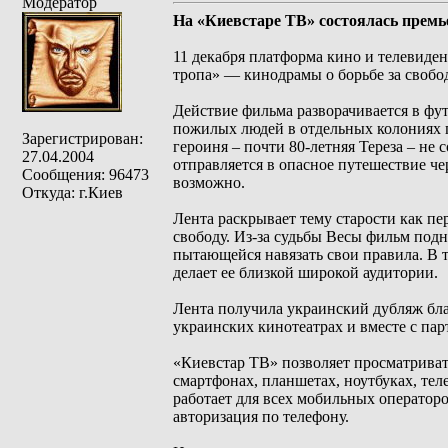
Модератор
На «Киевстаре ТВ» состоялась премь
11 декабря платформа кино и телевиде
тропа» — кинодрамы о борьбе за свобо
Действие фильма разворачивается в фу
пожилых людей в отдельных колониях 
Зарегистрирован:
героиня – почти 80-летняя Тереза ​​– н
27.04.2004
отправляется в опасное путешествие че
Сообщения: 96473
возможно.
Откуда: г.Киев
Лента раскрывает тему старости как пе
свободу. Из-за судьбы Весы фильм под
пытающейся навязать свои правила. В 
делает ее близкой широкой аудитории.
Лента получила украинский дубляж бла
украинских кинотеатрах и вместе с пар
«Киевстар ТВ» позволяет просматриват
смартфонах, планшетах, ноутбуках, те
работает для всех мобильных операторо
авторизация по телефону.