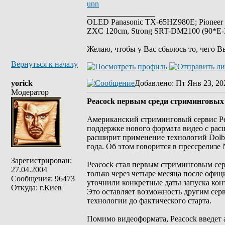
unn
_________________
OLED Panasonic TX-65HZ980E; Pioneer
ZXC 120cm, Strong SRT-DM2100 (90*E-30
Желаю, чтобы у Вас сбылось то, чего В
Вернуться к началу
yorick
Добавлено
: Пт Янв 23, 20
Модератор
Peacock первым среди стриминговых с
Американский стриминговый сервис Pe
поддержке нового формата видео с рас
расширит применение технологий Dolby
года. Об этом говорится в прессрелизе 
Зарегистрирован:
Peacock стал первым стриминговым сер
27.04.2004
только через четыре месяца после офиц
Сообщения: 96473
уточнили конкретные даты запуска кон
Откуда: г.Киев
Это оставляет возможность другим серв
технологии до фактического старта.
Помимо видеоформата, Peacock введет 