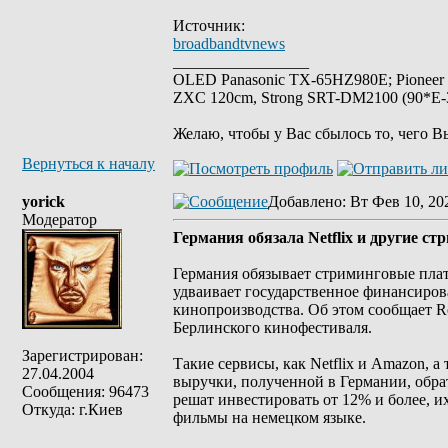
Источник:
broadbandtvnews
_________________
OLED Panasonic TX-65HZ980E; Pioneer
ZXC 120cm, Strong SRT-DM2100 (90*E-30
Желаю, чтобы у Вас сбылось то, чего В
Вернуться к началу
yorick
Добавлено
: Вт Фев 10, 20
Модератор
Германия обязала Netflix и другие 
Германия обязывает стриминговые пла
удваивает государственное финансиров
кинопроизводства. Об этом сообщает Re
Берлинского кинофестиваля.
Зарегистрирован:
Такие сервисы, как Netflix и Amazon, 
27.04.2004
выручки, полученной в Германии, обр
Сообщения: 96473
решат инвестировать от 12% и более, и
Откуда: г.Киев
фильмы на немецком языке.