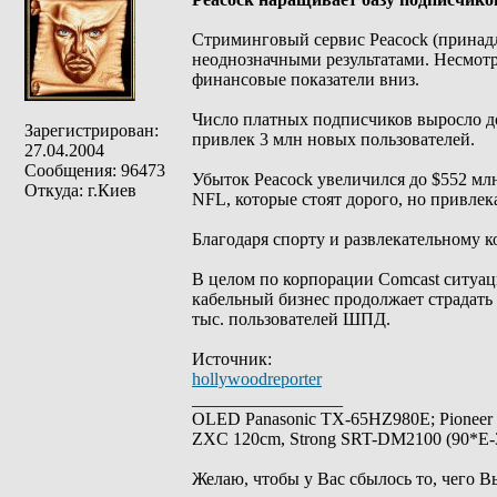
Стриминговый сервис Peacock (принадл
неоднозначными результатами. Несмотр
финансовые показатели вниз.
Число платных подписчиков выросло до 
Зарегистрирован:
привлек 3 млн новых пользователей.
27.04.2004
Сообщения: 96473
Убыток Peacock увеличился до $552 м
Откуда: г.Киев
NFL, которые стоят дорого, но привлек
Благодаря спорту и развлекательному к
В целом по корпорации Comcast ситуац
кабельный бизнес продолжает страдать 
тыс. пользователей ШПД.
Источник:
hollywoodreporter
_________________
OLED Panasonic TX-65HZ980E; Pioneer
ZXC 120cm, Strong SRT-DM2100 (90*E-30
Желаю, чтобы у Вас сбылось то, чего В