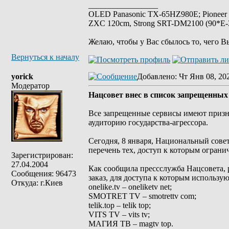
_________________
OLED Panasonic TX-65HZ980E; Pioneer
ZXC 120cm, Strong SRT-DM2100 (90*E-30
Желаю, чтобы у Вас сбылось то, чего В
Вернуться к началу
yorick
Добавлено
: Чт Янв 08, 20
Модератор
Нацсовет внес в список запрещенных
Все запрещенные сервисы имеют призн
аудиторию государства-агрессора.
Сегодня, 8 января, Национальный сове
перечень тех, доступ к которым ограни
Зарегистрирован:
27.04.2004
Как сообщила прессслужба Нацсовета, 
Сообщения: 96473
заказ, для доступа к которым использую
Откуда: г.Киев
onelike.tv – oneliketv net;
SMOTRET TV – smotrettv com;
telik.top – telik top;
VITS TV – vits tv;
МАГИЯ ТВ – magtv top.