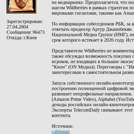
на медиарынке. Предполагается, что н
шагом Wildberries в рамках стратегии
мировыми гигантами, такими как Amazo
Зарегистрирован:
По информации собеседников РБК, за к
27.04.2004
отвечать продюсер Артур Джанибекян. 
Сообщения: 96473
Национальной Медиа Группе (НМГ), име
Откуда: г.Киев
срок которого истекает в 2026 году. Ис
Представители Wildberries не комментир
также обсуждал возможность покупки о
игроков, не входящих в большие экосис
"Кион" (ON Медиа)). Переговоры с "Ив
заинтересован в самостоятельном разви
Запуск собственного онлайн-кинотеатр
построению полноценной цифровой экоси
развивает непрофильные направления.
(Amazon Prime Video), Alphabet (YouTub
доходы российских онлайн-кинотеатров
Эксперты TelecomDaily связывают этот
контента.
Источник:
cableman