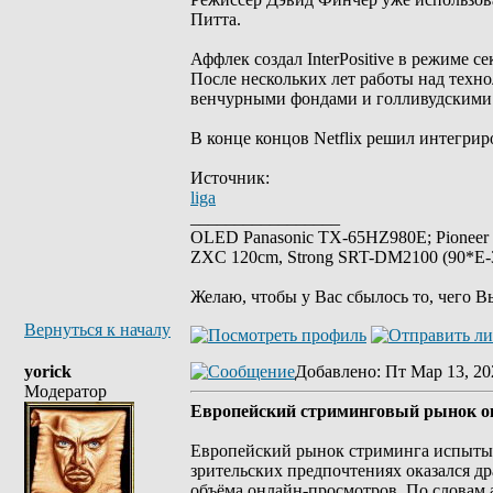
Питта.
Аффлек создал InterPositive в режиме с
После нескольких лет работы над техно
венчурными фондами и голливудскими
В конце концов Netflix решил интегрир
Источник:
liga
_________________
OLED Panasonic TX-65HZ980E; Pioneer
ZXC 120cm, Strong SRT-DM2100 (90*E-30
Желаю, чтобы у Вас сбылось то, чего В
Вернуться к началу
yorick
Добавлено
: Пт Мар 13, 20
Модератор
Европейский стриминговый рынок ок
Европейский рынок стриминга испытыв
зрительских предпочтениях оказался д
объёма онлайн-просмотров. По словам 