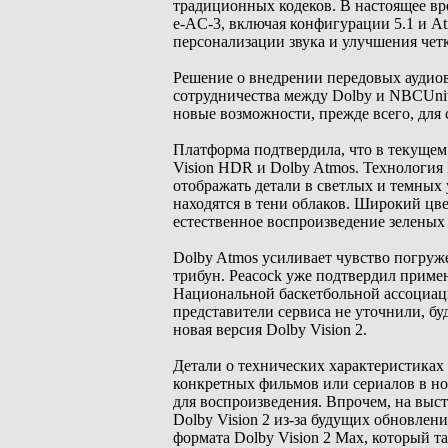
традиционных кодеков. В настоящее в
e-AC-3, включая конфигурации 5.1 и A
персонализации звука и улучшения четк
Решение о внедрении передовых аудиов
сотрудничества между Dolby и NBCUniv
новые возможности, прежде всего, для
Платформа подтвердила, что в текущем
Vision HDR и Dolby Atmos. Технология 
отображать детали в светлых и темных у
находятся в тени облаков. Широкий цв
естественное воспроизведение зеленых 
Dolby Atmos усиливает чувство погруж
трибун. Peacock уже подтвердил примен
Национальной баскетбольной ассоциац
представители сервиса не уточнили, бу
новая версия Dolby Vision 2.
Детали о технических характеристиках 
конкретных фильмов или сериалов в но
для воспроизведения. Впрочем, на выс
Dolby Vision 2 из-за будущих обновле
формата Dolby Vision 2 Max, который т