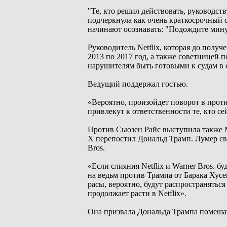
"Те, кто решил действовать, руководс
подчеркнула как очень краткосрочный 
начинают осознавать: "Подождите минут
Руководитель Netflix, которая до пол
2013 по 2017 год, а также советницей 
нарушителям быть готовыми к судам в 
Ведущий поддержал гостью.
«Вероятно, произойдет поворот в про
привлекут к ответственности те, кто се
Против Сьюзен Райс выступила также 
Х перепостил Дональд Трамп. Лумер свя
Bros.
«Если слияния Netflix и Warner Bros. 
на ведьм против Трампа от Барака Хус
расы, вероятно, будут распространятьс
продолжает расти в Netflix».
Она призвала Дональда Трампа помешать