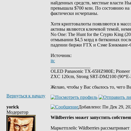
найденных средств, местные власти Нью
превышала $700 млн. По состоянию на 
фактически исчерпаны.
Хотя криптовалюты появляются в массо
активы являются ключевой темой, немн
No One: The Hunt for the Crypto King (20
отмывании $4,5 млрд в биткоинах после 
падении биржи FTX и Сэме Бэнкмане-
Источник:
itc
_________________
OLED Panasonic TX-65HZ980E; Pioneer
ZXC 120cm, Strong SRT-DM2100 (90*E-30
Желаю, чтобы у Вас сбылось то, чего В
Вернуться к началу
yorick
Добавлено
: Пн Дек 29, 20
Модератор
Wildberries может запустить собстве
Маркетплейс Wildberries рассматривае