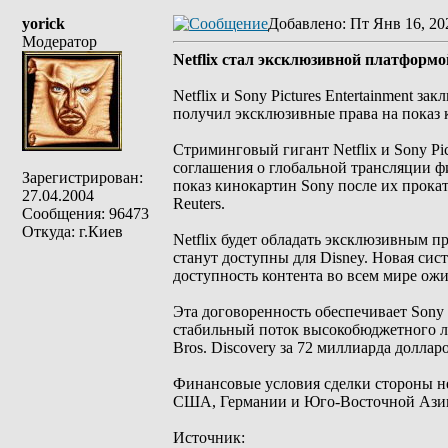
yorick
Добавлено
: Пт Янв 16, 20
Модератор
Netflix стал эксклюзивной платформо
Netflix и Sony Pictures Entertainment 
получил эксклюзивные права на показ 
Стриминговый гигант Netflix и Sony Pi
соглашения о глобальной трансляции ф
Зарегистрирован:
показ кинокартин Sony после их прокат
27.04.2004
Reuters.
Сообщения: 96473
Откуда: г.Киев
Netflix будет обладать эксклюзивным п
станут доступны для Disney. Новая сист
доступность контента во всем мире ожид
Эта договоренность обеспечивает Sony 
стабильный поток высокобюджетного л
Bros. Discovery за 72 миллиарда долларо
Финансовые условия сделки стороны не 
США, Германии и Юго-Восточной Азии, 
Источник: