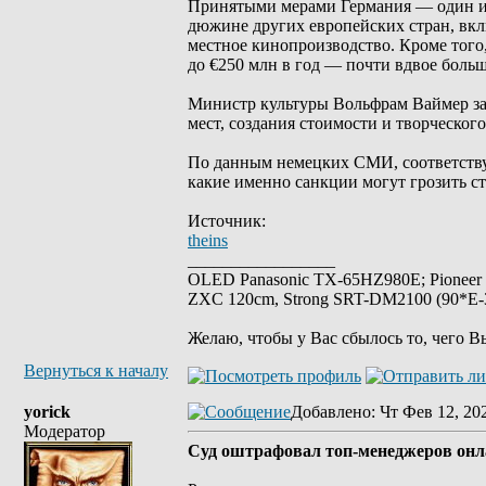
Принятыми мерами Германия — один и
дюжине других европейских стран, вк
местное кинопроизводство. Кроме того
до €250 млн в год — почти вдвое боль
Министр культуры Вольфрам Ваймер за
мест, создания стоимости и творческог
По данным немецких СМИ, соответствую
какие именно санкции могут грозить с
Источник:
theins
_________________
OLED Panasonic TX-65HZ980E; Pioneer
ZXC 120cm, Strong SRT-DM2100 (90*E-30
Желаю, чтобы у Вас сбылось то, чего В
Вернуться к началу
yorick
Добавлено
: Чт Фев 12, 20
Модератор
Суд оштрафовал топ-менеджеров онла