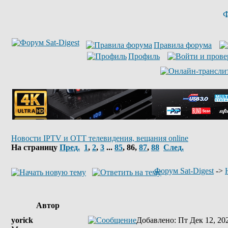
Ф
Правила форума
Профиль
Новости IPTV и OTT телевидения, вещания online
На страницу
Пред.
1
,
2
,
3
...
85
,
86
,
87
,
88
След.
Форум Sat-Digest
->
Автор
yorick
Добавлено
: Пт Дек 12, 20