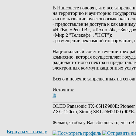
В Нацсовете говорят, что все запрещ
на территорию и аудиторию государства
- использование русского языка как ос
- предоставление доступа к как миним
«НТВ», «Рен ТВ», «Техно 24», «Звезда
«Мир 2 "Телекафе", "НСТ");
- размещение рекламной информации, н
Национальный совет в течение трех р
комиссию, которая осуществляет госуд
радиочастотного спектра и предоставл
электронных коммуникационных услуг д
Всего в перечне запрещенных на сегодн
Источник:
lb
_________________
OLED Panasonic TX-65HZ980E; Pioneer
ZXC 120cm, Strong SRT-DM2100 (90*E-30
Желаю, чтобы у Вас сбылось то, чего В
Вернуться к началу