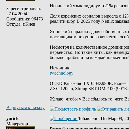
Испанский язык лидирует (21% релизов
Зарегистрирован:
27.04.2004
Доля корейских сериалов выросла с 12
Сообщения: 96473
реалити-шоу. В 2025 году Netflix заказ
Откуда: г.Киев
Японский парадокс: доля собственных
поставщиком покупного контента, особ
Несмотря на количественное доминиров
первенство. Но такие хиты, как немец
больше прибыли на каждый вложенный
Источник:
tvtechnology
_________________
OLED Panasonic TX-65HZ980E; Pioneer
ZXC 120cm, Strong SRT-DM2100 (90*E-30
Желаю, чтобы у Вас сбылось то, чего В
Вернуться к началу
yorick
Добавлено
: Пн Мар 09, 20
Модератор
Peacock наращивает базу подписчиков