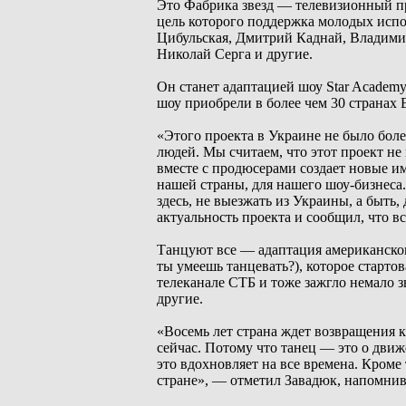
Это Фабрика звезд — телевизионный пр
цель которого поддержка молодых исп
Цибульская, Дмитрий Каднай, Владимир
Николай Серга и другие.
Он станет адаптацией шоу Star Academy
шоу приобрели в более чем 30 страна
«Этого проекта в Украине не было боле
людей. Мы считаем, что этот проект не
вместе с продюсерами создает новые им
нашей страны, для нашего шоу-бизнеса
здесь, не выезжать из Украины, а быть
актуальность проекта и сообщил, что вс
Танцуют все — адаптация американског
ты умеешь танцевать?), которое стартов
телеканале СТБ и тоже зажгло немало з
другие.
«Восемь лет страна ждет возвращения 
сейчас. Потому что танец — это о движ
это вдохновляет на все времена. Кроме
стране», — отметил Завадюк, напомнив