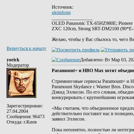
Источник:
ukrinform
_________________
OLED Panasonic TX-65HZ980E; Pioneer
ZXC 120cm, Strong SRT-DM2100 (90*E-30
Желаю, чтобы у Вас сбылось то, чего В
Вернуться к началу
yorick
Добавлено
: Вт Мар 03, 20
Модератор
Paramount+ и HBO Max хотят объедин
Стриминговые сервисы Paramount+ и H
Paramount Skydance с Warner Bros. Dis
Дэвид Эллисон. По его словам, объеди
конкурировать с крупнейшими игрокам
Зарегистрирован:
«Мы считаем, что объединенное предло
27.04.2004
действительно поставит нас в позици
Сообщения: 96473
заявил Эллисон.
Откуда: г.Киев
Пока непонятно, полностью ли интегри