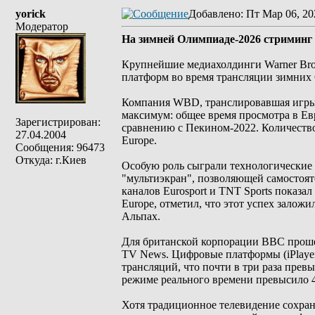
yorick
Добавлено
: Пт Мар 06, 20
Модератор
На зимней Олимпиаде-2026 стриминг
Крупнейшие медиахолдинги Warner Bro
платформ во время трансляции зимних
Компания WBD, транслировавшая игры 
максимум: общее время просмотра в Ев
Зарегистрирован:
сравнению с Пекином-2022. Количеств
27.04.2004
Europe.
Сообщения: 96473
Откуда: г.Киев
Особую роль сыграли технологические
"мультиэкран", позволяющей самостоят
каналов Eurosport и TNT Sports показа
Europe, отметил, что этот успех зало
Альпах.
Для британской корпорации BBC проше
TV News. Цифровые платформы (iPlayer
трансляций, что почти в три раза прев
режиме реального времени превысило 4
Хотя традиционное телевидение сохрани