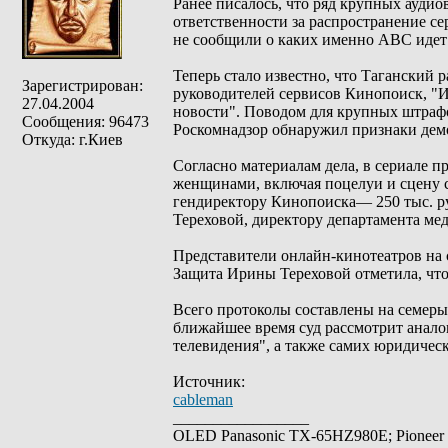
Ранее писалось, что ряд крупных ауди
ответственности за распространение се
не сообщили о каких именно АВС идет 
Теперь стало известно, что Таганский
Зарегистрирован:
руководителей сервисов Кинопоиск, "И
27.04.2004
новости". Поводом для крупных штрафо
Сообщения: 96473
Роскомнадзор обнаружил признаки де
Откуда: г.Киев
Согласно материалам дела, в сериале
женщинами, включая поцелуи и сцену 
гендиректору Кинопоиска— 250 тыс. ру
Тереховой, директору департамента ме
Представители онлайн-кинотеатров на 
Защита Ирины Тереховой отметила, что
Всего протоколы составлены на семеры
ближайшее время суд рассмотрит анал
телевидения", а также самих юридичес
Источник:
cableman
_________________
OLED Panasonic TX-65HZ980E; Pioneer