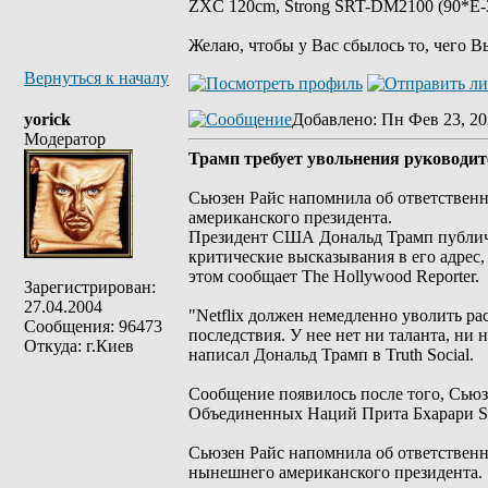
ZXC 120cm, Strong SRT-DM2100 (90*E-30
Желаю, чтобы у Вас сбылось то, чего В
Вернуться к началу
yorick
Добавлено
: Пн Фев 23, 20
Модератор
Трамп требует увольнения руководите
Сьюзен Райс напомнила об ответственн
американского президента.
Президент США Дональд Трамп публично
критические высказывания в его адрес, 
этом сообщает The Hollywood Reporter.
Зарегистрирован:
27.04.2004
"Netflix должен немедленно уволить р
Сообщения: 96473
последствия. У нее нет ни таланта, ни 
Откуда: г.Киев
написал Дональд Трамп в Truth Social.
Сообщение появилось после того, Сью
Объединенных Наций Прита Бхарари Sta
Сьюзен Райс напомнила об ответственн
нынешнего американского президента.