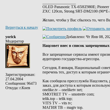
_________________
OLED Panasonic TX-65HZ980E; Pioneer
ZXC 120cm, Strong SRT-DM2100 (90*E-30
Желаю, чтобы у Вас сбылось то, чего В
Вернуться к началу
yorick
Добавлено
: Чт Янв 08, 20
Модератор
Нацсовет внес в список запрещенных
Все запрещенные сервисы имеют призн
аудиторию государства-агрессора.
Сегодня, 8 января, Национальный сове
перечень тех, доступ к которым ограни
Зарегистрирован:
27.04.2004
Как сообщила прессслужба Нацсовета, 
Сообщения: 96473
заказ, для доступа к которым использую
Откуда: г.Киев
onelike.tv – oneliketv net;
SMOTRET TV – smotrettv com;
telik.top – telik top;
VITS TV – vits tv;
МАГИЯ ТВ – magtv top.