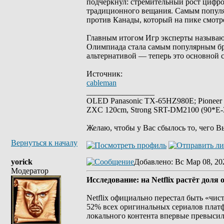
подчеркнул: стремительный рост цифро
традиционного вещания. Самым популя
против Канады, который на пике смотре
Главным итогом Игр эксперты называю
Олимпиада стала самым популярным бре
альтернативой — теперь это основной 
Источник:
cableman
_________________
OLED Panasonic TX-65HZ980E; Pioneer
ZXC 120cm, Strong SRT-DM2100 (90*E-30
Желаю, чтобы у Вас сбылось то, чего В
Вернуться к началу
yorick
Добавлено
: Вс Мар 08, 20
Модератор
Исследование: на Netflix растёт доля
Netflix официально перестал быть «чис
52% всех оригинальных сериалов платф
локального контента впервые превысил