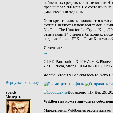
найденных средств, местные власти Нью
превышала $700 млн. По состоянию на 
фактически исчерпаны.
Хотя криптовалюты появляются в массо
активы являются ключевой темой, немн
No One: The Hunt for the Crypto King (20
отмывании $4,5 млрд в биткоинах после 
падении биржи FTX и Сэме Бэнкмане-
Источник:
itc
_________________
OLED Panasonic TX-65HZ980E; Pioneer
ZXC 120cm, Strong SRT-DM2100 (90*E-30
Желаю, чтобы у Вас сбылось то, чего В
Вернуться к началу
yorick
Добавлено
: Пн Дек 29, 20
Модератор
Wildberries может запустить собстве
Маркетплейс Wildberries рассматривае