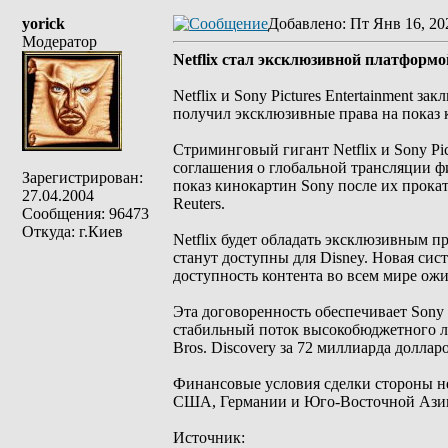
yorick
Добавлено
: Пт Янв 16, 20
Модератор
Netflix стал эксклюзивной платформо
Netflix и Sony Pictures Entertainment 
получил эксклюзивные права на показ 
Стриминговый гигант Netflix и Sony Pi
соглашения о глобальной трансляции ф
Зарегистрирован:
показ кинокартин Sony после их прокат
27.04.2004
Reuters.
Сообщения: 96473
Откуда: г.Киев
Netflix будет обладать эксклюзивным п
станут доступны для Disney. Новая сист
доступность контента во всем мире ожид
Эта договоренность обеспечивает Sony 
стабильный поток высокобюджетного л
Bros. Discovery за 72 миллиарда долларо
Финансовые условия сделки стороны не 
США, Германии и Юго-Восточной Азии, 
Источник: