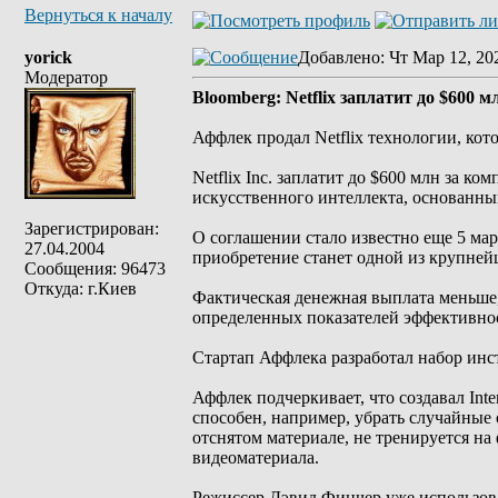
Вернуться к началу
yorick
Добавлено
: Чт Мар 12, 20
Модератор
Bloomberg: Netflix заплатит до $600 
Аффлек продал Netflix технологии, ко
Netflix Inc. заплатит до $600 млн за ко
искусственного интеллекта, основанны
Зарегистрирован:
О соглашении стало известно еще 5 март
27.04.2004
приобретение станет одной из крупнейш
Сообщения: 96473
Откуда: г.Киев
Фактическая денежная выплата меньше, 
определенных показателей эффективнос
Стартап Аффлека разработал набор инс
Аффлек подчеркивает, что создавал Inte
способен, например, убрать случайные 
отснятом материале, не тренируется на
видеоматериала.
Режиссер Дэвид Финчер уже использова