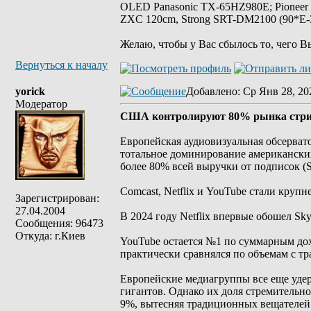
OLED Panasonic TX-65HZ980E; Pioneer
ZXC 120cm, Strong SRT-DM2100 (90*E-30
Желаю, чтобы у Вас сбылось то, чего В
Вернуться к началу
yorick
Добавлено
: Ср Янв 28, 20
Модератор
США контролируют 80% рынка стри
Европейская аудиовизуальная обсерват
тотальное доминирование американски
более 80% всей выручки от подписок (
Comcast, Netflix и YouTube стали кру
Зарегистрирован:
27.04.2004
В 2024 году Netflix впервые обошел Sk
Сообщения: 96473
Откуда: г.Киев
YouTube остается №1 по суммарным до
практически сравнялся по объемам с 
Европейские медиагруппы все еще удер
гигантов. Однако их доля стремительно
9%, вытесняя традиционных вещателей