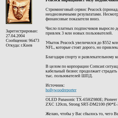
Стриминговый сервис Peacock (принадл
неоднозначными результатами. Несмотр
финансовые показатели вниз.
Число платных подписчиков выросло до 
Зарегистрирован:
привлек 3 млн новых пользователей.
27.04.2004
Сообщения: 96473
Убыток Peacock увеличился до $552 м
Откуда: г.Киев
NFL, которые стоят дорого, но привлек
Благодаря спорту и развлекательному к
В целом по корпорации Comcast ситуац
кабельный бизнес продолжает страдать 
тыс. пользователей ШПД.
Источник:
hollywoodreporter
_________________
OLED Panasonic TX-65HZ980E; Pioneer
ZXC 120cm, Strong SRT-DM2100 (90*E-30
Желаю, чтобы у Вас сбылось то, чего В