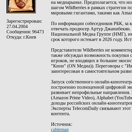
на медиарынке. Предполагается, что н
шагом Wildberries в рамках стратегии
мировыми гигантами, такими как Amazo
Зарегистрирован:
По информации собеседников РБК, за к
27.04.2004
отвечать продюсер Артур Джанибекян. 
Сообщения: 96473
Национальной Медиа Группе (НМГ), име
Откуда: г.Киев
срок которого истекает в 2026 году. Ис
Представители Wildberries не комментир
также обсуждал возможность покупки о
игроков, не входящих в большие экосис
"Кион" (ON Медиа)). Переговоры с "Ив
заинтересован в самостоятельном разви
Запуск собственного онлайн-кинотеатр
построению полноценной цифровой экоси
развивает непрофильные направления.
(Amazon Prime Video), Alphabet (YouTub
доходы российских онлайн-кинотеатров
Эксперты TelecomDaily связывают этот
контента.
Источник:
cableman