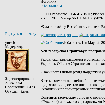
Источник:
detector.media
_________________
OLED Panasonic TX-65HZ980E; Pioneer
ZXC 120cm, Strong SRT-DM2100 (90*E-30
Желаю, чтобы у Вас сбылось то, чего В
Вернуться к началу
yorick
Добавлено
: Пн Мар 02, 20
Модератор
Netflix запускает грантовую програ
Украинская киноакадемия в сотрудничес
Украины. Oб этом Украинская киноакад
«Начинается пятый раунд поддержки укр
Зарегистрирован:
В этом году для дальнейшей поддержк
27.04.2004
продвижения проектов инициатива пред
Сообщения: 96473
украинских полнометражных оригинал
Откуда: г.Киев
Состоятся творческие встречи с продю
«Гевелий»), а также со сценаристками