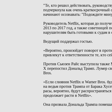
"Те, кто решил действовать, руководс
подчеркнула как очень краткосрочный 
начинают осознавать: "Подождите минут
Руководитель Netflix, которая до пол
2013 по 2017 год, а также советницей 
нарушителям быть готовыми к судам в 
Ведущий поддержал гостью.
«Вероятно, произойдет поворот в про
привлекут к ответственности те, кто се
Против Сьюзен Райс выступила также 
Х перепостил Дональд Трамп. Лумер свя
Bros.
«Если слияния Netflix и Warner Bros. 
на ведьм против Трампа от Барака Хус
расы, вероятно, будут распространятьс
продолжает расти в Netflix».
Она призвала Дональда Трампа помешать