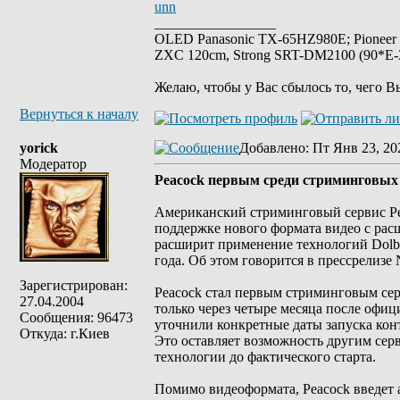
unn
_________________
OLED Panasonic TX-65HZ980E; Pioneer
ZXC 120cm, Strong SRT-DM2100 (90*E-30
Желаю, чтобы у Вас сбылось то, чего В
Вернуться к началу
yorick
Добавлено
: Пт Янв 23, 20
Модератор
Peacock первым среди стриминговых с
Американский стриминговый сервис Pe
поддержке нового формата видео с рас
расширит применение технологий Dolby
года. Об этом говорится в прессрелизе 
Зарегистрирован:
Peacock стал первым стриминговым сер
27.04.2004
только через четыре месяца после офиц
Сообщения: 96473
уточнили конкретные даты запуска кон
Откуда: г.Киев
Это оставляет возможность другим серв
технологии до фактического старта.
Помимо видеоформата, Peacock введет 