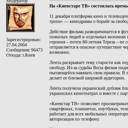
Модератор
На «Киевстаре ТВ» состоялась премь
11 декабря платформа кино и телевиде
тропа» — кинодрамы о борьбе за свобо
Действие фильма разворачивается в фу
пожилых людей в отдельных колониях 
Зарегистрирован:
героиня – почти 80-летняя Тереза ​​– н
27.04.2004
отправляется в опасное путешествие че
Сообщения: 96473
возможно.
Откуда: г.Киев
Лента раскрывает тему старости как пе
свободу. Из-за судьбы Весы фильм под
пытающейся навязать свои правила. В 
делает ее близкой широкой аудитории.
Лента получила украинский дубляж бла
украинских кинотеатрах и вместе с пар
«Киевстар ТВ» позволяет просматриват
смартфонах, планшетах, ноутбуках, те
работает для всех мобильных операторо
авторизация по телефону.