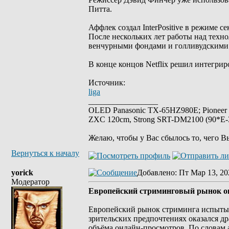
Питта.
Аффлек создал InterPositive в режиме с
После нескольких лет работы над техно
венчурными фондами и голливудскими
В конце концов Netflix решил интегрир
Источник:
liga
_________________
OLED Panasonic TX-65HZ980E; Pioneer
ZXC 120cm, Strong SRT-DM2100 (90*E-30
Желаю, чтобы у Вас сбылось то, чего В
Вернуться к началу
yorick
Добавлено
: Пт Мар 13, 20
Модератор
Европейский стриминговый рынок ок
Европейский рынок стриминга испытыв
зрительских предпочтениях оказался д
объёма онлайн-просмотров. По словам 