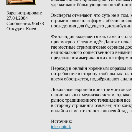
удерживают бóльшую долю онлайн-пот
Зарегистрирован:
Эксперты отмечают, что суть не в том, 
27.04.2004
стриминговые платформы обеспечивают
Сообщения: 96473
последствия для будущего дистрибуции 
Откуда: г.Киев
Финляндия выделяется как самый силь
просмотров. Следом идёт Дания с пока
где местные стриминговые сервисы дос
национального общественного вещания,
предложения американских платформ н
Переход в онлайн коренным образом из
потребление в сторону глобальных плат
время обостряется, подчёркивают анал
Локальные европейские стриминговые 
национальных медиаэкосистем, однако 
рынок традиционного телевидения всё 
в сторону стриминга означает, что кон
онлайн-сегменте станет ключевой зада
Источник:
telesputnik
_________________