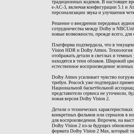
традиционных кодеков. В настоящее в
e-AC-3, включая конфигурации 5.1 и A
персонализации звука и улучшения четк
Решение о внедрении передовых аудиов
сотрудничества между Dolby и NBCUniv
новые возможности, прежде всего, для
Платформа подтвердила, что в текущем
Vision HDR и Dolby Atmos. Технология 
отображать детали в светлых и темных у
находятся в тени облаков. Широкий цв
естественное воспроизведение зеленых 
Dolby Atmos усиливает чувство погруж
трибун. Peacock уже подтвердил примен
Национальной баскетбольной ассоциац
представители сервиса не уточнили, бу
новая версия Dolby Vision 2.
Детали о технических характеристиках 
конкретных фильмов или сериалов в но
для воспроизведения. Впрочем, на выс
Dolby Vision 2 из-за будущих обновле
формата Dolby Vision 2 Max, который т