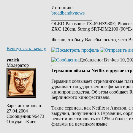
Источник:
broadbandtvnews
_________________
OLED Panasonic TX-65HZ980E; Pioneer
ZXC 120cm, Strong SRT-DM2100 (90*E-30
Желаю, чтобы у Вас сбылось то, чего В
Вернуться к началу
yorick
Добавлено
: Вт Фев 10, 20
Модератор
Германия обязала Netflix и другие 
Германия обязывает стриминговые пла
удваивает государственное финансиров
кинопроизводства. Об этом сообщает Re
Берлинского кинофестиваля.
Зарегистрирован:
Такие сервисы, как Netflix и Amazon, 
27.04.2004
выручки, полученной в Германии, обр
Сообщения: 96473
решат инвестировать от 12% и более, и
Откуда: г.Киев
фильмы на немецком языке.