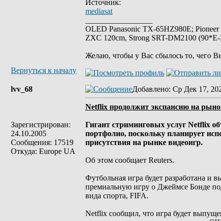
Источник:
mediasat
_________________
OLED Panasonic TX-65HZ980E; Pioneer
ZXC 120cm, Strong SRT-DM2100 (90*E-30
Желаю, чтобы у Вас сбылось то, чего В
Вернуться к началу
lvv_68
Добавлено
: Ср Дек 17, 20
Netflix продолжит экспансию на рыно
Зарегистрирован:
Гигант стриминговых услуг Netflix о
24.10.2005
портфолио, поскольку планирует испо
Сообщения: 17519
присутствия на рынке видеоигр.
Откуда: Europe UA
Об этом сообщает Reuters.
Футбольная игра будет разработана и вы
премиальную игру о Джеймсе Бонде под 
вида спорта, FIFA.
Netflix сообщил, что игра будет выпу