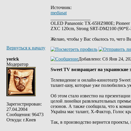
Источник:
mediasat
_________________
OLED Panasonic TX-65HZ980E; Pioneer
ZXC 120cm, Strong SRT-DM2100 (90*E-30
Желаю, чтобы у Вас сбылось то, чего В
Вернуться к началу
yorick
Добавлено
: Сб Янв 24, 20
Модератор
Sweet TV возвращает на украинские
Телевидение и онлайн-кинотеатр Sweet
талант-шоу, которые уже полюбились у
Об этом стало известно на презентации
целой линейки развлекательных премье
Зарегистрирован:
сезонов. А также сообщила, что к ком
27.04.2004
Україна має талант, Х-Фактор, Голос кра
Сообщения: 96473
Откуда: г.Киев
Так, в производство вернется проекты