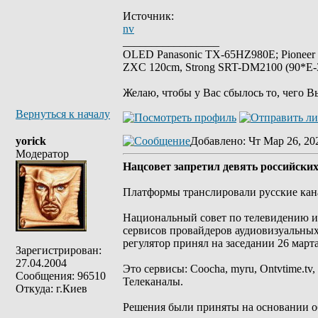
Источник:
nv
_________________
OLED Panasonic TX-65HZ980E; Pioneer
ZXC 120cm, Strong SRT-DM2100 (90*E-30
Желаю, чтобы у Вас сбылось то, чего В
Вернуться к началу
yorick
Добавлено
: Чт Мар 26, 20
Модератор
Нацсовет запретил девять российски
Платформы транслировали русские кан
Национальный совет по телевидению и 
сервисов провайдеров аудиовизуальных
регулятор принял на заседании 26 марта
Зарегистрирован:
27.04.2004
Это сервисы: Coocha, myru, Ontvtime.tv
Сообщения: 96510
Телеканалы.
Откуда: г.Киев
Решения были приняты на основании о