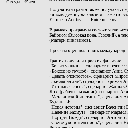
Откуда: г.Киев
Получатели гранта также получают: пе
киноакадемии; эксклюзивные менторски
European Audiovisual Entrepreneurs.
В рамках программы состоятся творче
Байоном (Высокая вода, Гевелий), а т
(Матери пингвинов).
Проекты оценивали пять международны
Гранты получили проекты фильмов:
"Бог из машины", сценарист и режисс
«Боксер из трущоб», сценарист Анна С
«Девять блокпостов», сценарист Миро
"Звезды на дне", сценарист Нариман 
"Интимная сцена", сценарист Жанна О
Лоза (рабочее название), сценарист А
"Материнский инстинкт", сценарист А
Буденный;
"Новая история", сценарист Валентин
"Падение Бахмута", сценарист Марыся
"Портрет Вождя", сценарист Антонио 
"Светочувствительность", сценарист Н
Романченко;