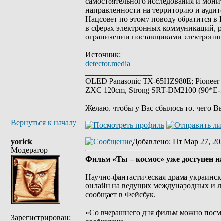
самостоятельного исследования и мони
направленности на территорию и аудит
Нацсовет по этому поводу обратится 
в сферах электронных коммуникаций, ра
ограничении поставщиками электронны
Источник:
detector.media
_________________
OLED Panasonic TX-65HZ980E; Pioneer
ZXC 120cm, Strong SRT-DM2100 (90*E-30
Желаю, чтобы у Вас сбылось то, чего В
Вернуться к началу
yorick
Добавлено
: Пт Мар 27, 20
Модератор
Фильм «Ты – космос» уже доступен 
Научно-фантастическая драма украинск
онлайн на ведущих международных и л
сообщает в Фейсбук.
«Со вчерашнего дня фильм можно посмо
Зарегистрирован: