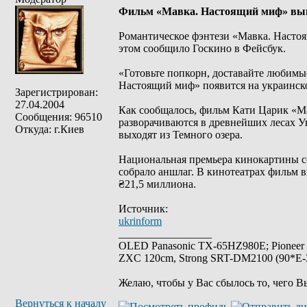
Фильм «Мавка. Настоящий миф» выйд
Романтическое фэнтези «Мавка. Настоя
этом сообщило Госкино в Фейсбук.
«Готовьте попкорн, доставайте любимы
Настоящий миф» появится на украинском
Зарегистрирован:
27.04.2004
Как сообщалось, фильм Кати Царик «М
Сообщения: 96510
разворачиваются в древнейших лесах У
Откуда: г.Киев
выходят из Темного озера.
Национальная премьера кинокартины со
собрало аншлаг. В кинотеатрах фильм 
₴21,5 миллиона.
Источник:
ukrinform
_________________
OLED Panasonic TX-65HZ980E; Pioneer
ZXC 120cm, Strong SRT-DM2100 (90*E-30
Желаю, чтобы у Вас сбылось то, чего В
Вернуться к началу