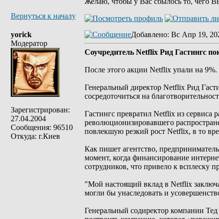
Желаю, чтобы у Вас сбылось то, чего В
Вернуться к началу
yorick
Добавлено
: Вс Апр 19, 20
Модератор
Соучредитель Netflix Рид Гастингс п
После этого акции Netflix упали на 9%.
Генеральный директор Netflix Рид Гаст
сосредоточиться на благотворительност
Зарегистрирован:
Гастингс превратил Netflix из сервиса
27.04.2004
революционизировавшего распростране
Сообщения: 96510
повлекшую резкий рост Netflix, в то в
Откуда: г.Киев
Как пишет агентство, предприниматель
момент, когда финансирование интерне
сотрудников, что привело к всплеску п
"Мой настоящий вклад в Netflix заключ
могли бы унаследовать и усовершенство
Генеральный содиректор компании Тед 