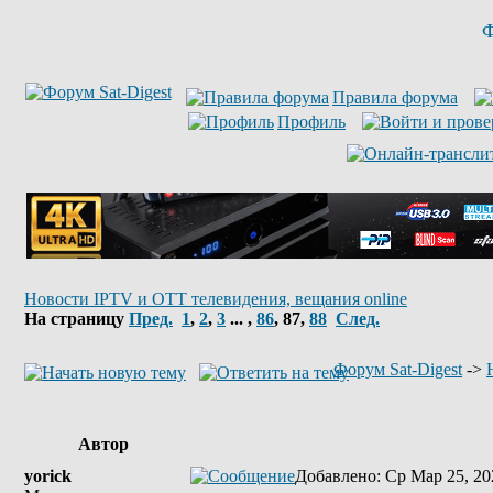
Ф
Правила форума
Профиль
Новости IPTV и OTT телевидения, вещания online
На страницу
Пред.
1
,
2
,
3
... ,
86
,
87
,
88
След.
Форум Sat-Digest
->
Автор
yorick
Добавлено
: Ср Мар 25, 20