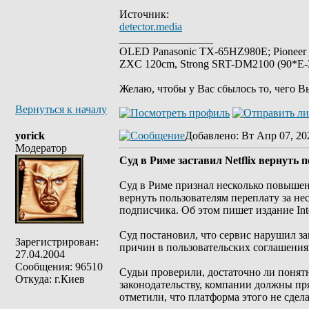
Источник:
detector.media
_________________
OLED Panasonic TX-65HZ980E; Pioneer
ZXC 120cm, Strong SRT-DM2100 (90*E-30
Желаю, чтобы у Вас сбылось то, чего В
Вернуться к началу
yorick
Добавлено
: Вт Апр 07, 20
Модератор
Суд в Риме заставил Netflix вернуть 
Суд в Риме признал несколько повышен
вернуть пользователям переплату за не
подписчика. Об этом пишет издание Inter
Суд постановил, что сервис нарушил за
Зарегистрирован:
причин в пользовательских соглашениях
27.04.2004
Сообщения: 96510
Судьи проверили, достаточно ли понят
Откуда: г.Киев
законодательству, компании должны пр
отметили, что платформа этого не сдела