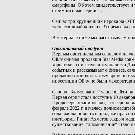
смартфоны. Об этом свидетельствует и
стриминговые сервисы.
Сейчас три крупнейших игрока на ОТТ-
эксклюзивный контент; 3) премьеры ра
В материале ниже мы рассказываем под
Оригинальный продукт
Первым оригинальным сериалом на ук
Oll.tv снимал продакшн Star Media сов
хорватского писателя и журналиста Дра
событиях и рассказывает о бизнесе, с
продакшн позволил к тому времени име
инвестиции Oll.tv не были мажоритарн
Сериал "Зломолчание" успел выйти на п
Первая серия стала доступна 10 декаб
Продюсеры планировали, что сериал вый
феврале 2022 г. началась полномасштаб
года вышла новость о продаже прав на
платформы Ринат Ахметов закрыл медий
существование. "Зломолчание" стало 