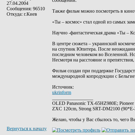
сообщении.
27.04.2004
Сообщения: 96510
Также фильм можно посмотреть в кинот
Откуда: г.Киев
«Ты – космос» стал одной из самых за
Научно -фантастическая драма «Ты – Ко
В центре сюжета – украинский космич
на спутник Юпитера. После неожиданно
последним человеком во Вселенной. Н
Несмотря на расстояние и препятствия,
Фильм создан при поддержке Государст
международной копродукции с Бельгие
Источник:
ukrinform
_________________
OLED Panasonic TX-65HZ980E; Pioneer
ZXC 120cm, Strong SRT-DM2100 (90*E-30
Желаю, чтобы у Вас сбылось то, чего В
Вернуться к началу