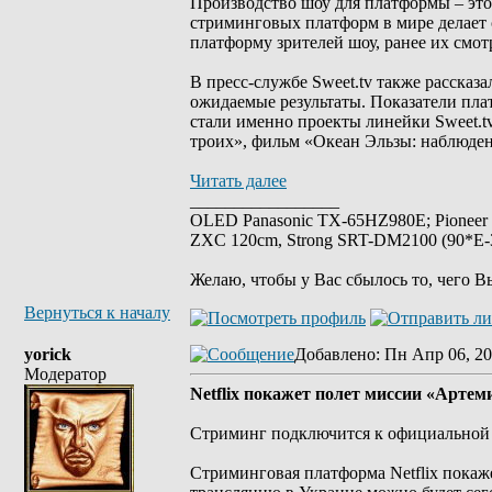
Производство шоу для платформы – это
стриминговых платформ в мире делает с
платформу зрителей шоу, ранее их смот
В пресс-службе Sweet.tv также рассказа
ожидаемые результаты. Показатели пла
стали именно проекты линейки Sweet.t
троих», фильм «Океан Эльзы: наблюде
Читать далее
_________________
OLED Panasonic TX-65HZ980E; Pioneer
ZXC 120cm, Strong SRT-DM2100 (90*E-30
Желаю, чтобы у Вас сбылось то, чего В
Вернуться к началу
yorick
Добавлено
: Пн Апр 06, 20
Модератор
Netflix покажет полет миссии «Арте
Стриминг подключится к официальной
Стриминговая платформа Netflix покаж