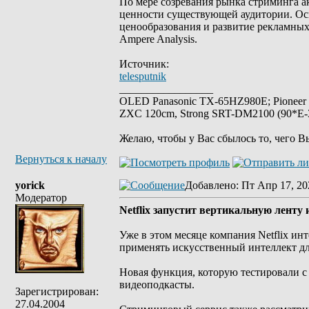
По мере созревания рынка стриминга а
ценности существующей аудитории. Ос
ценообразования и развитие рекламны
Ampere Analysis.
Источник:
telesputnik
_________________
OLED Panasonic TX-65HZ980E; Pioneer
ZXC 120cm, Strong SRT-DM2100 (90*E-30
Желаю, чтобы у Вас сбылось то, чего В
Вернуться к началу
yorick
Добавлено
: Пт Апр 17, 20
Модератор
Netflix запустит вертикальную ленту
Уже в этом месяце компания Netflix ин
применять искусственный интеллект дл
Новая функция, которую тестировали с
видеоподкасты.
Зарегистрирован:
27.04.2004