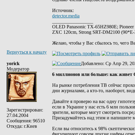
Источник:
detector.media
_________________
OLED Panasonic TX-65HZ980E; Pioneer
ZXC 120cm, Strong SRT-DM2100 (90*E-30
Желаю, чтобы у Вас сбылось то, чего В
Вернуться к началу
yorick
Добавлено
: Ср Апр 29, 20
Модератор
6 миллионов или больше: как живет
На рынке потребления ТВ сейчас прох
дни журналами, а кто-то, наоборот, ви
Давайте я проверю на вас одну гипотез
если в Украине у нас есть 6 млн пользо
Зарегистрирован:
зрители, которые могут смотреть посре
27.04.2004
Призадумайтесь над этим и напишите м
Сообщения: 96510
Откуда: г.Киев
Если вы относитесь к 98% скептических
фигурируют совсем другие цифры отчет