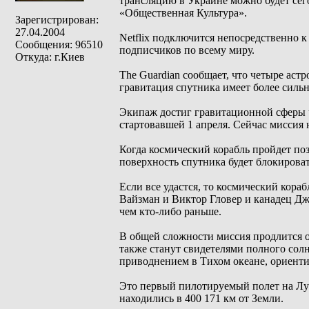
трансляцию в Украине можно будет сего
«Общественная Культура».
Зарегистрирован:
27.04.2004
Netflix подключится непосредственно 
Сообщения: 96510
подписчиков по всему миру.
Откуда: г.Киев
The Guardian сообщает, что четыре ас
гравитация спутника имеет более сильн
Экипаж достиг гравитационной сферы ч
стартовавшей 1 апреля. Сейчас миссия н
Когда космический корабль пройдет поз
поверхность спутника будет блокирова
Если все удастся, то космический кора
Вайзман и Виктор Гловер и канадец Дже
чем кто-либо раньше.
В общей сложности миссия продлится о
также станут свидетелями полного солн
приводнением в Тихом океане, ориенти
Это первый пилотируемый полет на Лун
находились в 400 171 км от Земли.