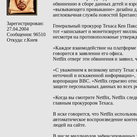
обвинению в сборе данных детей и взро
«вызывающего привыкание» дизайна дл
англоязычная служба новостей Британ
Зарегистрирован:
Генеральный прокурор Техаса Кен Пакст
27.04.2004
тот «записывает и монетизирует милли
Сообщения: 96510
несмотря на противоположные утвержд
Откуда: г.Киев
«Каждое взаимодействие на платформе
говорится в заявлении его офиса.
Netflix отверг эти обвинения и заявил, 
«С уважением к великому штату Техас 
неточной и искаженной информации», —
корпорации BBC. «Netflix серьезно от
защите персональных данных во всех р
«Когда вы смотрите Netflix, Netflix сл
главным прокурором Техаса.
В иске говорится, что Netflix использ
автоматическое воспроизведение конте
людей на сайте.
В числе миллиардов зафиксированных т