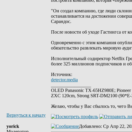
построить компанию, которая «пережив
"Он создал компанию, где люди склонны 
останавливается на достижении совершен
Сарандос.
После новости об уходе Гастингса от к
Одновременно с этим компания опублик
обязательство развлекать мировую ауди
Исполнительный содиректор Netflix Гре
более 325 миллионов подписчиков и о
Источник:
detector.media
_________________
OLED Panasonic TX-65HZ980E; Pioneer
ZXC 120cm, Strong SRT-DM2100 (90*E-30
Желаю, чтобы у Вас сбылось то, чего В
Вернуться к началу
yorick
Добавлено
: Ср Апр 22, 20
Модератор