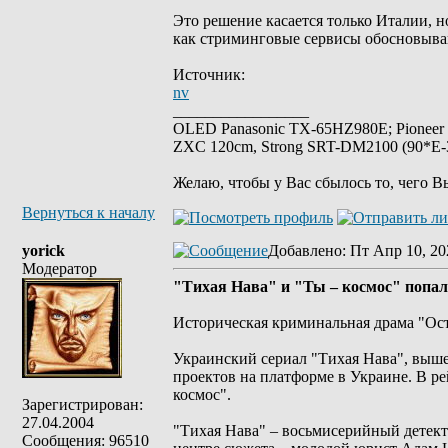
Это решение касается только Италии, н
как стриминговые сервисы обосновыв
Источник:
nv
_________________
OLED Panasonic TX-65HZ980E; Pioneer
ZXC 120cm, Strong SRT-DM2100 (90*E-30
Желаю, чтобы у Вас сбылось то, чего В
Вернуться к началу
yorick
Добавлено
: Пт Апр 10, 20
Модератор
"Тихая Нава" и "Ты – космос" попал
Историческая криминальная драма "Ос
Украинский сериал "Тихая Нава", выше
проектов на платформе в Украине. В ре
космос".
Зарегистрирован:
27.04.2004
"Тихая Нава" – восьмисерийный детек
Сообщения: 96510