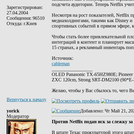
подсчета аудитории. Теперь Netflix учи
Зарегистрирован:
27.04.2004
Несмотря на рост показателей, Netfli
Сообщения: 96510
медиахолдингами, такими как Disney и
Откуда: г.Киев
спортивных событий в прямом эфире, 
Чтобы стать более привлекательной пло
интеграций в контент и планирует масш
15 странах, а рекламный инвентарь по
Источник:
cableman
_________________
OLED Panasonic TX-65HZ980E; Pioneer
ZXC 120cm, Strong SRT-DM2100 (90*E-30
Желаю, чтобы у Вас сбылось то, чего В
Вернуться к началу
yorick
Добавлено
: Чт Май 21, 20
Модератор
Против Netflix подан иск за слежку з
В штате Техас прокуратурой этого шта