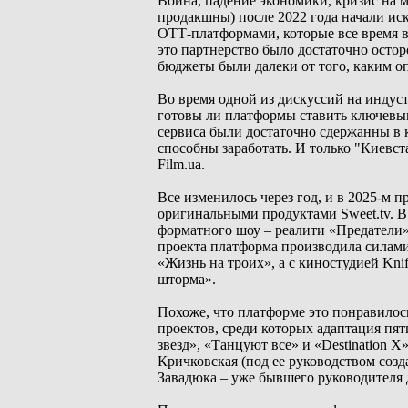
Война, падение экономики, кризис на 
продакшны) после 2022 года начали ис
ОТТ-платформами, которые все время в
это партнерство было достаточно осто
бюджеты были далеки от того, каким оп
Во время одной из дискуссий на индус
готовы ли платформы ставить ключевым
сервиса были достаточно сдержанны в к
способны заработать. И только "Киевст
Film.ua.
Все изменилось через год, и в 2025-м
оригинальными продуктами Sweet.tv. 
форматного шоу – реалити «Предатели
проекта платформа производила силами 
«Жизнь на троих», а с киностудией Kni
шторма».
Похоже, что платформе это понравилос
проектов, среди которых адаптация пя
звезд», «Танцуют все» и «Destination 
Кричковская (под ее руководством созд
Завадюка – уже бывшего руководителя де