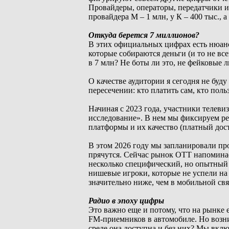
Провайдеры, операторы, передатчики 
провайдера М – 1 млн, у К – 400 тыс., а
Откуда берется 7 миллионов?
В этих официальных цифрах есть нюанс
которые собираются деньги (и то не все
в 7 млн? Не боты ли это, не фейковые л
О качестве аудитории я сегодня не буду
пересечении: кто платить сам, кто пол
Начиная с 2023 года, участники телев
исследование». В нем мы фиксируем ре
платформы и их качество (платный дос
В этом 2026 году мы запланировали про
прячутся. Сейчас рынок ОТТ напоминае
несколько специфический, но опытный К
нишевые игроки, которые не успели на 
значительно ниже, чем в мобильной свя
Радио в эпоху цифры
Это важно еще и потому, что на рынке
FM-приемников в автомобиле. Но возни
среде она доступна и без них? Мы вклю