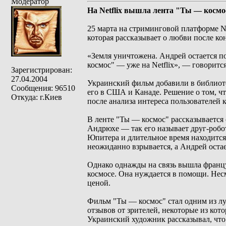
Модератор
На Netflix вышла лента "Ты — космо
25 марта на стриминговой платформе N
которая рассказывает о любви после кон
«Земля уничтожена. Андрей остается п
космос" — уже на Netflix», — говоритс
Зарегистрирован:
27.04.2004
Украинский фильм добавили в библиотек
Сообщения: 96510
его в США и Канаде. Решение о том, чт
Откуда: г.Киев
после анализа интереса пользователей к
В ленте "Ты — космос" рассказываетс
Андрюхе — так его называет друг-робо
Юпитера и длительное время находится 
неожиданно взрывается, а Андрей оста
Однако однажды на связь вышла францу
космосе. Она нуждается в помощи. Нес
ценой.
Фильм "Ты — космос" стал одним из л
отзывов от зрителей, некоторые из кот
Украинский художник рассказывал, что 