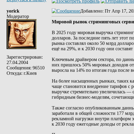
yorick
Добавлено
: Пт Апр 17, 20
Модератор
Мировой рынок стриминговых сервис
В 2025 году мировая выручка стриминг
долларов. За последние пять лет этот п
рынка составлял около 50 млрд долларо
ещё на 29%, и к 2030 году они составят
Зарегистрирован:
Ключевым драйвером сектора, по данн
27.04.2004
них пришлось 50% мировых доходов от 
Сообщения: 96510
выросла на 14% по итогам года после в
Откуда: г.Киев
На более насыщенных рынках, таких к
чаще становится внедрение тарифов с р
выручке стремительно увеличилась — с
гибридным бизнес‑моделям, сочетающи
Также согласно опубликованным данны
заработали в общей сложности 177 млр
рекламной нагрузки внутри платформ э
к 2030 году ежегодные доходы от рекла