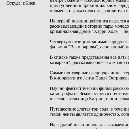
центре сюжета – молодой юрист Адам 
Откуда: г.Киев
преступлений в провинциальном городк
подменяют доказательства, свидетели и
На первой позиции рейтинга оказался 
рассказывающий историю пары молодоже
криминальная драма "Харри Холе" – эк
Четвертую позицию занимает продолже
фильмов "Всем парням", основанный на
В списке также представлены все пять
козырьки", рассказывающего о жизни с
Самые популярные среди украинцев сериа
В кинорейтинге лента Павла Острикова
Научно-фантастический фильм рассказ
катастрофы на Земле остается почти е
исследовательница Катрин, и они решаю
Путешествие длится три года, в течен
темой ленты является одиночество, сб
На седьмой позиции оказалась комедия