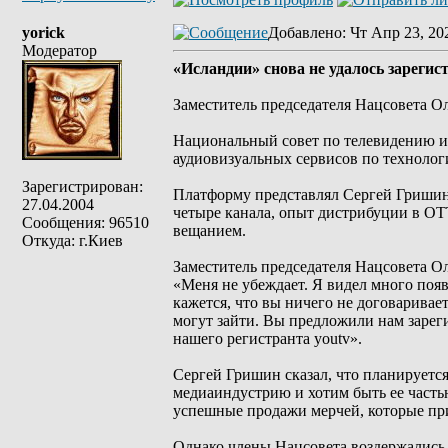
yorick
Добавлено
: Чт Апр 23, 20
Модератор
«Исландии» снова не удалось зарегис
Заместитель председателя Нацсовета О
Национальный совет по телевидению 
аудиовизуальных сервисов по технологи
Зарегистрирован:
Платформу представлял Сергей Гришин,
27.04.2004
четыре канала, опыт дистрибуции в ОТ
Сообщения: 96510
вещанием.
Откуда: г.Киев
Заместитель председателя Нацсовета О
«Меня не убеждает. Я видел много поя
кажется, что вы ничего не договарива
могут зайти. Вы предложили нам зарег
нашего регистранта youtv».
Сергей Гришин сказал, что планируетс
медиаиндустрию и хотим быть ее частью
успешные продажи мерчей, которые пр
Однако члены Нацсовета воздержались