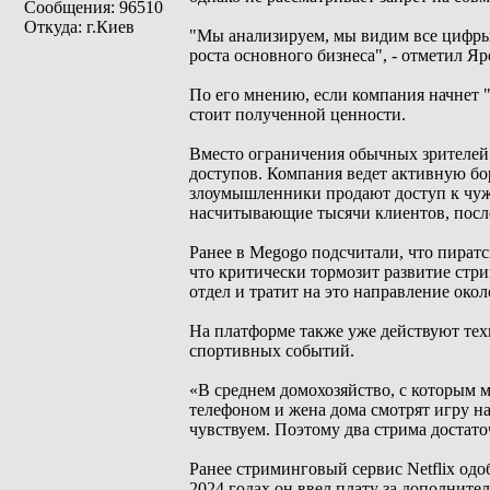
Сообщения: 96510
Откуда: г.Киев
"Мы анализируем, мы видим все цифры..
роста основного бизнеса", - отметил Я
По его мнению, если компания начнет "
стоит полученной ценности.
Вместо ограничения обычных зрителей
доступов. Компания ведет активную бор
злоумышленники продают доступ к чуж
насчитывающие тысячи клиентов, после
Ранее в Megogo подсчитали, что пиратс
что критически тормозит развитие стр
отдел и тратит на это направление около
На платформе также уже действуют тех
спортивных событий.
«В среднем домохозяйство, с которым м
телефоном и жена дома смотрят игру н
чувствуем. Поэтому два стрима достат
Ранее стриминговый сервис Netflix одо
2024 годах он ввел плату за дополните