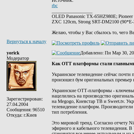
Источник:
rbc
_________________
OLED Panasonic TX-65HZ980E; Pioneer
ZXC 120cm, Strong SRT-DM2100 (90*E-30
Желаю, чтобы у Вас сбылось то, чего В
Вернуться к началу
yorick
Добавлено
: Пн Мар 30, 20
Модератор
Как ОТТ платформы стали главными
Украинское телевидение сейчас почти 
произошел бум оригинальных премьер 
Украинские ОТТ-платформы - ключевые
нацелились на производство оригинальн
Зарегистрирован:
на Megogo, Киевстар ТВ и Sweet.tv. Ук
27.04.2004
телевидение платформ. Производители 
Сообщения: 96510
тип потребления.
Откуда: г.Киев
Это мировой тренд. Согласно отчету Ni
эфирного и кабельного телевидения. В
становится все менее актуальным и из-з