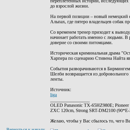
переплетенных историй, исследующих 
до взрослой жизни.
На первой позиции – новый немецкий ф
Альпах, где пятеро владельцев собак п
Со временем тренер приходит к выводу,
начинает работать именно с людьми. В 
доверие со своими питомцами.
Историческая криминальная драма "Ос
Харпера по сценарию Стивена Найта я
События разворачиваются в Бирмингеме
Шелби возвращается из добровольного 
ленты.
Источник:
liga
_________________
OLED Panasonic TX-65HZ980E; Pioneer
ZXC 120cm, Strong SRT-DM2100 (90*E-30
Желаю, чтобы у Вас сбылось то, чего В
Вернуться к началу