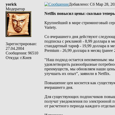
yorick
Добавлено
: Сб Мар 28, 20
Модератор
Netflix повысил цены: сколько тепер
Крупнейший в мире стриминговый серви
Variety.
Со вчерашнего дня действуют следующ
подписка с рекламой - 8,99 доллара в ме
Зарегистрирован:
стандартный тариф - 19,99 доллара в мес
27.04.2004
Premium - 26,99 доллара в месяц (ранее 
Сообщения: 96510
Откуда: г.Киев
"Наш подход остается неизменным: мы
удовлетворить разнообразные потребно
преимуществ, мы обновляем наши цены,
улучшать их опыт", заявили в Netflix.
Повышение цен коснется как существу
вчерашнего дня.
Для существующих подписчиков повыше
получат уведомления по электронной по
от расчетного периода каждого отдельн