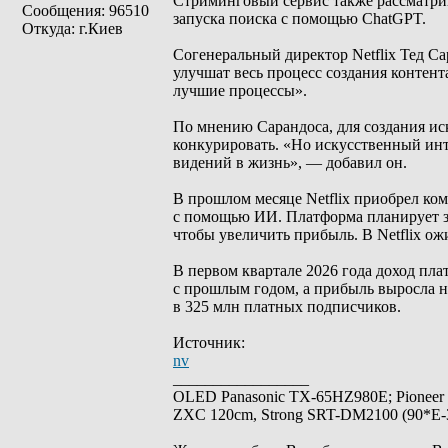
Стриминговый сервис также рассматри
Сообщения: 96510
запуска поиска с помощью ChatGPT.
Откуда: г.Киев
Согенеральный директор Netflix Тед С
улучшат весь процесс создания контен
лучшие процессы».
По мнению Сарандоса, для создания ис
конкурировать. «Но искусственный ин
видений в жизнь», — добавил он.
В прошлом месяце Netflix приобрел ко
с помощью ИИ. Платформа планирует з
чтобы увеличить прибыль. В Netflix ож
В первом квартале 2026 года доход пл
с прошлым годом, а прибыль выросла на
в 325 млн платных подписчиков.
Источник:
nv
_________________
OLED Panasonic TX-65HZ980E; Pioneer
ZXC 120cm, Strong SRT-DM2100 (90*E-30