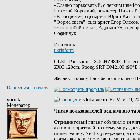
«Сладко-горьковатый, с легким шлейф
Николай Короткий, режиссер Николай З
«В расцвете», сценарист Юрий Катынс
"Форма света", сценарист Егор Олесов
«Что с тобой не так, Адриано?», сцен
Софийчук.
Источник:
ukrinform
_________________
OLED Panasonic TX-65HZ980E; Pioneer
ZXC 120cm, Strong SRT-DM2100 (90*E-30
Желаю, чтобы у Вас сбылось то, чего В
Вернуться к началу
yorick
Добавлено
: Вт Май 19, 20
Модератор
Число пользователей рекламного тари
Стриминговый гигант объявил о значит
активных зрителей по всему миру дости
пишет Variety. Netflix утверждает, что
связывают как с популярными сериалам