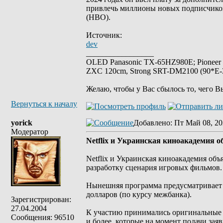
привлечь миллионы новых подписчиков,
(HBO).
Источник:
dev
_________________
OLED Panasonic TX-65HZ980E; Pioneer
ZXC 120cm, Strong SRT-DM2100 (90*E-30
Желаю, чтобы у Вас сбылось то, чего В
Вернуться к началу
yorick
Добавлено
: Пт Май 08, 20
Модератор
Netflix и Украинская киноакадемия 
Netflix и Украинская киноакадемия объ
разработку сценария игровых фильмов.
Нынешняя программа предусматривает п
долларов (по курсу межбанка).
Зарегистрирован:
27.04.2004
К участию принимались оригинальные
Сообщения: 96510
и более, которые на момент подачи заяв