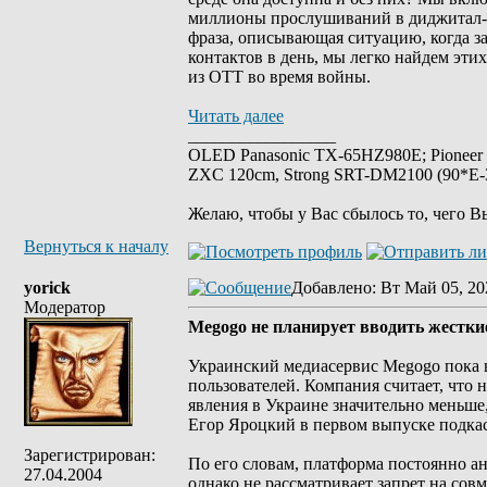
миллионы прослушиваний в диджитал-ра
фраза, описывающая ситуацию, когда з
контактов в день, мы легко найдем эти
из ОТТ во время войны.
Читать далее
_________________
OLED Panasonic TX-65HZ980E; Pioneer
ZXC 120cm, Strong SRT-DM2100 (90*E-30
Желаю, чтобы у Вас сбылось то, чего В
Вернуться к началу
yorick
Добавлено
: Вт Май 05, 20
Модератор
Megogo не планирует вводить жесткие
Украинский медиасервис Megogo пока н
пользователей. Компания считает, что
явления в Украине значительно меньше,
Егор Яроцкий в первом выпуске подка
Зарегистрирован:
По его словам, платформа постоянно а
27.04.2004
однако не рассматривает запрет на совм