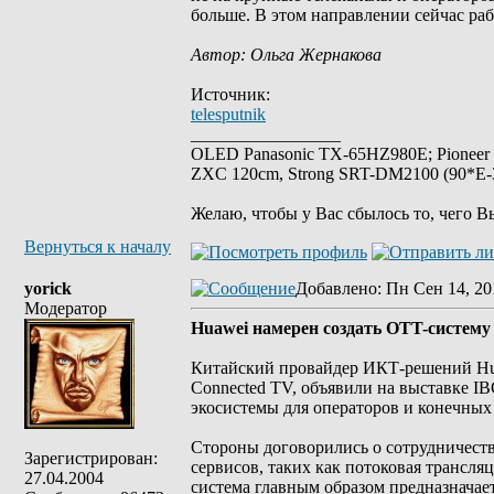
больше. В этом направлении сейчас ра
Автор: Ольга Жернакова
Источник:
telesputnik
_________________
OLED Panasonic TX-65HZ980E; Pioneer
ZXC 120cm, Strong SRT-DM2100 (90*E-30
Желаю, чтобы у Вас сбылось то, чего В
Вернуться к началу
yorick
Добавлено
: Пн Сен 14, 20
Модератор
Huawei намерен создать OTT-систему
Китайский провайдер ИКТ-решений Hua
Connected TV, объявили на выставке IB
экосистемы для операторов и конечных
Стороны договорились о сотрудничест
Зарегистрирован:
сервисов, таких как потоковая трансля
27.04.2004
система главным образом предназначае