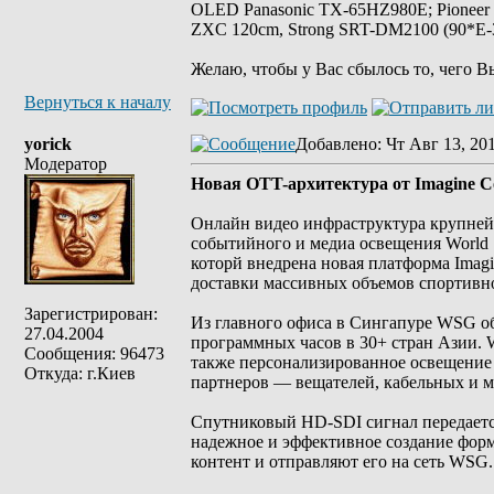
OLED Panasonic TX-65HZ980E; Pioneer
ZXC 120cm, Strong SRT-DM2100 (90*E-30
Желаю, чтобы у Вас сбылось то, чего В
Вернуться к началу
yorick
Добавлено
: Чт Авг 13, 20
Модератор
Новая OTT-архитектура от Imagine C
Онлайн видео инфраструктура крупней
событийного и медиа освещения World 
которй внедрена новая платформа Imagi
доставки массивных объемов спортивн
Зарегистрирован:
Из главного офиса в Сингапуре WSG об
27.04.2004
программных часов в 30+ стран Азии. 
Сообщения: 96473
также персонализированное освещение
Откуда: г.Киев
партнеров — вещателей, кабельных и 
Спутниковый HD-SDI сигнал передается
надежное и эффективное создание форм
контент и отправляют его на сеть WSG.