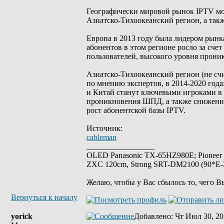
Географически мировой рынок IPTV мо
Азиатско-Тихоокеанский регион, а так
Европа в 2013 году была лидером рынк
абонентов в этом регионе росло за сче
пользователей, высокого уровня прон
Азиатско-Тихоокеанский регион (не сч
по мнению экспертов, в 2014-2020 год
и Китай станут ключевыми игроками в п
проникновения ШПД, а также снижение
рост абонентской базы IPTV.
Источник:
cableman
_________________
OLED Panasonic TX-65HZ980E; Pioneer
ZXC 120cm, Strong SRT-DM2100 (90*E-30
Желаю, чтобы у Вас сбылось то, чего В
Вернуться к началу
yorick
Добавлено
: Чт Июл 30, 20