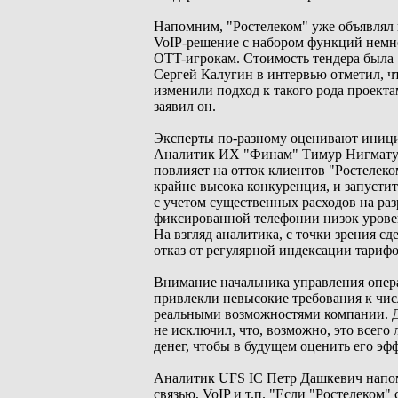
Напомним, "Ростелеком" уже объявлял 
VoIP-решение с набором функций немно
OTT-игрокам. Стоимость тендера была 7
Сергей Калугин в интервью отметил, чт
изменили подход к такого рода проекта
заявил он.
Эксперты по-разному оценивают иници
Аналитик ИХ "Финам" Тимур Нигматулл
повлияет на отток клиентов "Ростелек
крайне высока конкуренция, и запусти
с учетом существенных расходов на раз
фиксированной телефонии низок уровен
На взгляд аналитика, с точки зрения с
отказ от регулярной индексации тарифо
Внимание начальника управления опе
привлекли невысокие требования к чис
реальными возможностями компании. Дох
не исключил, что, возможно, это всего
денег, чтобы в будущем оценить его э
Аналитик UFS IC Петр Дашкевич напоми
связью, VoIP и т.п. "Если "Ростелеком"