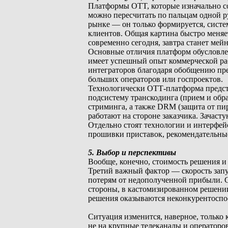
Платформы OTT, которые изначально со
можно пересчитать по пальцам одной р
рынке — он только формируется, сист
клиентов. Общая картина быстро меняет
современно сегодня, завтра станет мей
Основные отличия платформ обусловлен
имеет успешный опыт коммерческой ра
интеграторов благодаря обобщению пре
больших операторов или госпроектов.
Технологически ОТТ-платформа предст
подсистему транскодинга (прием и обра
стриминга, а также DRM (защита от пир
работают на стороне заказчика. Зачас
Отдельно стоят технологии и интерфе
прошивки приставок, рекомендательны
5. Выбор и перспективы
Вообще, конечно, стоимость решения 
Третий важный фактор — скорость зап
потерям от недополученной прибыли. С
стороны, в кастомизированном решении,
решения оказываются неконкурентосп
Ситуация изменится, наверное, только
не на крупные телеканалы и операторо