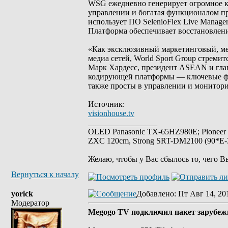
WSG ежедневно генерирует огромное ко
управлении и богатая функционалом п
использует ПО SelenioFlex Live Manage
Платформа обеспечивает восстановлени
«Как эксклюзивный маркетинговый, ме
медиа сетей, World Sport Group стремит
Марк Хардесс, президент ASEAN и гла
кодирующей платформы — ключевые факт
также просты в управлении и монитори
Источник:
visionhouse.tv
_________________
OLED Panasonic TX-65HZ980E; Pioneer
ZXC 120cm, Strong SRT-DM2100 (90*E-30
Желаю, чтобы у Вас сбылось то, чего В
Вернуться к началу
yorick
Добавлено
: Пт Авг 14, 20
Модератор
Megogo TV подключил пакет зарубеж