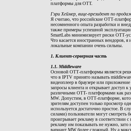
платформы для ОТТ.
Гэри Хеймер, вице-президент по продаж
Я считаю, что российские ОТТ-платфор
несомненного опыта разработки и внедр
также примеры успешной эксплуатации
SmartLabs минимизирует риски ОТТ-ус
Что касается иностранных вендоров, я 
локальные компании очень сильны.
1. Клиент-серверная часть
1.1. Middleware
Основой ОТТ-платформы является решен
что в IPTV принято называть middlewa
видеоплеер в браузере или приложение
запросы клиента и открывает доступ к 
различными OTT- платформами как раз 
MW. Допустим, в ОТТ-платформе, кото
зрителям доступен только просмотр од
используется достаточно простое. В сл
силами) пользователи могут смотреть 
проигрывает рекламу в соответствии с 
рекламу им показывать не нужно, зато 
вариант MW более сложный. Ну а макс