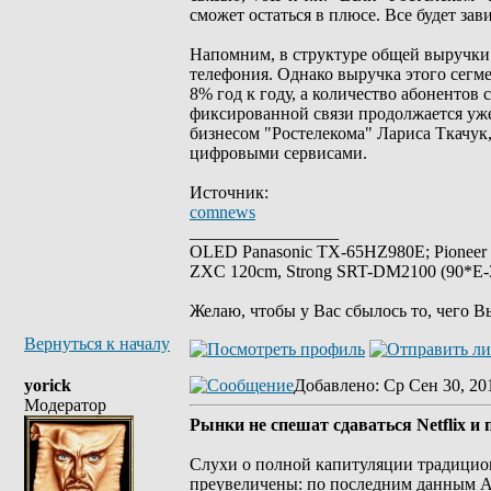
сможет остаться в плюсе. Все будет зав
Напомним, в структуре общей выручки
телефония. Однако выручка этого сегмен
8% год к году, а количество абонентов 
фиксированной связи продолжается уже
бизнесом "Ростелекома" Лариса Ткачу
цифровыми сервисами.
Источник:
comnews
_________________
OLED Panasonic TX-65HZ980E; Pioneer
ZXC 120cm, Strong SRT-DM2100 (90*E-30
Желаю, чтобы у Вас сбылось то, чего В
Вернуться к началу
yorick
Добавлено
: Ср Сен 30, 20
Модератор
Рынки не спешат сдаваться Netflix 
Слухи о полной капитуляции традицио
преувеличены: по последним данным A