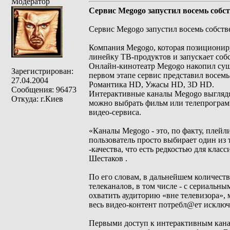
Модератор
Сервис Megogo запустил восемь соб
Сервис Megogo запустил восемь собст
Компания Megogo, которая позициониру
линейку ТВ-продуктов и запускает соб
Онлайн-кинотеатр Megogo накопил сущ
Зарегистрирован:
первом этапе сервис представил восе
27.04.2004
Романтика HD, Ужасы HD, 3D HD.
Сообщения: 96473
Интерактивные каналы Megogo выглядят
Откуда: г.Киев
можно выбрать фильм или телепрограмм
видео-сервиса.
«Каналы Megogo - это, по факту, плейл
пользователь просто выбирает один из 
-качества, что есть редкостью для клас
Шестаков .
По его словам, в дальнейшем количеств
телеканалов, в том числе - с сериальн
охватить аудиторию «вне телевизора»,
весь видео-контент потребл@ет исключ
Первыми доступ к интерактивным кана