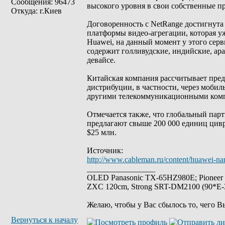
Сообщения: 96473
высокого уровня в свои собственные п
Откуда: г.Киев
Договоренность с NetRange достигнута 
платформы видео-агрегации, которая уж
Huawei, на данный момент у этого сер
содержит голливудские, индийские, ар
девайсе.
Китайская компания рассчитывает пред
дистрибуции, в частности, через мобил
другими телекоммуникационными ком
Отмечается также, что глобальный парт
предлагают свыше 200 000 единиц цивр
$25 млн.
Источник:
http://www.cableman.ru/content/huawei-name
_________________
OLED Panasonic TX-65HZ980E; Pioneer
ZXC 120cm, Strong SRT-DM2100 (90*E-30
Желаю, чтобы у Вас сбылось то, чего В
Вернуться к началу