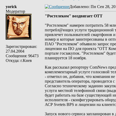
yorick
Добавлено
: Пн Сен 28, 20
Модератор
"Ростелеком" воздвигает ОТТ
"Ростелеком" намерен потратить 58 млн
потребл@ющих услуги традиционной те
привлечет пользователей смартфонов 
номер и которые заинтересованы в опти
ПАО "Ростелеком" объявило запрос пре
Зарегистрирован:
лицензии на ПО для проекта "ОТТ Комм
27.04.2004
портале госзакупок. "Ростелеком" буде
Сообщения: 96473
планируется 18 ноября.
Откуда: г.Киев
Как рассказал репортеру ComNews предс
комплементарный услуге голосовой тел
- отметил он, добавив, что компания не
представитель оператора, проводится с
Согласно техническому заданию закупки
услуги местной телефонной связи (выд
будет работать на базе существующей ин
исполнителя - сконфигурировать оборуд
АСР Svetets BPS и лицензии на клиент
Запуск нового сервиса запланирован в 