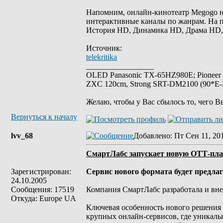
Напомним, онлайн-кинотеатр Megogo н
интерактивные каналы по жанрам. На 
История HD, Динамика HD, Драма HD,
Источник:
telekritika
_________________
OLED Panasonic TX-65HZ980E; Pioneer
ZXC 120cm, Strong SRT-DM2100 (90*E-30
Желаю, чтобы у Вас сбылось то, чего В
Вернуться к началу
lvv_68
Добавлено
: Пт Сен 11, 20
СмартЛабс запускает новую ОТТ-п
Зарегистрирован:
Сервис нового формата будет предлаг
24.10.2005
Сообщения: 17519
Компания СмартЛабс разработала и вн
Откуда: Europe UA
Ключевая особенность нового решения 
крупных онлайн-сервисов, где уникал