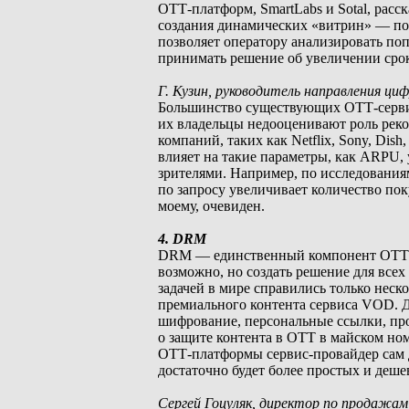
ОТТ-платформ, SmartLabs и Sotal, расс
создания динамических «витрин» — пол
позволяет оператору анализировать по
принимать решение об увеличении срок
Г. Кузин, руководитель направления ци
Большинство существующих ОТТ-сервисо
их владельцы недооценивают роль рек
компаний, таких как Netflix, Sony, Dis
влияет на такие параметры, как ARPU,
зрителями. Например, по исследования
по запросу увеличивает количество по
моему, очевиден.
4. DRM
DRM — единственный компонент ОТТ-п
возможно, но создать решение для всех
задачей в мире справились только неск
премиального контента сервиса VOD. Д
шифрование, персональные ссылки, про
о защите контента в ОТТ в майском ном
ОТТ-платформы сервис-провайдер сам д
достаточно будет более простых и деш
Сергей Гоцуляк, директор по продажа