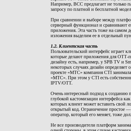
Например, BCC предлагает не только п
запросу по платной и бесплатной моде
При сравнении и выборе между платфор
серверный функционал и сравнивают ег
приложения. Эта часть тоже на самом д
изложения выделим ee в отдельный пу
1.2. Клиентская часть
Пользовательский интерфейс играет кл
которые делают приложения для ОТТ-пл
дизайну есть, например, у SPB TV и S
некоторых случаях дизайн определяет 
проекте «МТС» компания CTI занималас
«MTC». При этом у CTI есть собствен
IPTV/OTT.
Очень интересный подход к созданию п
глубокой кастомизации интерфейса как
которых клиент может вставить свой ло
открытый код. Ограничение простое — 
оператор, который его меняет, тоже д
Не все производители платформ заним
одной стороны, в этом случае кастоми