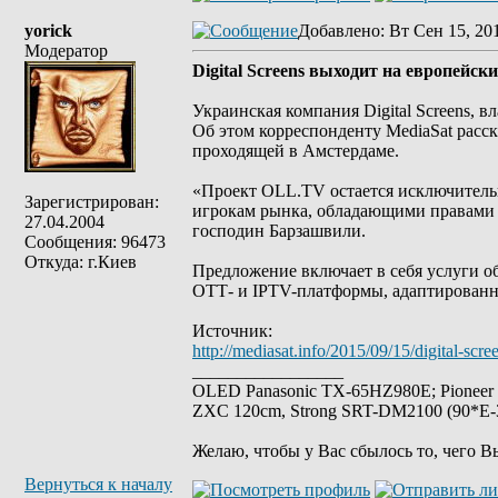
yorick
Добавлено
: Вт Сен 15, 20
Модератор
Digital Screens выходит на европейск
Украинская компания Digital Screens, 
Об этом корреспонденту MediaSat расс
проходящей в Амстердаме.
«Проект OLL.TV остается исключительн
Зарегистрирован:
игрокам рынка, обладающими правами н
27.04.2004
господин Барзашвили.
Сообщения: 96473
Откуда: г.Киев
Предложение включает в себя услуги о
ОТТ- и IPTV-платформы, адаптирован
Источник:
http://mediasat.info/2015/09/15/digital-scre
_________________
OLED Panasonic TX-65HZ980E; Pioneer
ZXC 120cm, Strong SRT-DM2100 (90*E-30
Желаю, чтобы у Вас сбылось то, чего В
Вернуться к началу