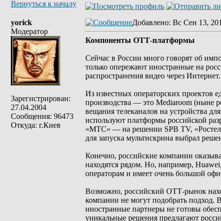
Вернуться к началу
yorick
Добавлено
: Вс Сен 13, 20
Модератор
Компоненты ОТТ-платформы
Сейчас в России много говорят об импо
только опережают иностранные на рос
распространения видео через Интернет.
Из известных операторских проектов 
Зарегистрирован:
производства — это Mediaroom (ныне р
27.04.2004
вещания телеканалов на устройства дл
Сообщения: 96473
используют платформы российской раз
Откуда: г.Киев
«МТС» — на решении SPB TV, «Ростелек
для запуска мультискрина выбрал решен
Конечно, российские компании оказыва
находятся рядом. Но, например, Huawe
операторам и имеет очень большой офи
Возможно, российский ОТТ-рынок наход
компании не могут подобрать подход. 
иностранные партнеры не готовы обесп
уникальные решения предлагают российс