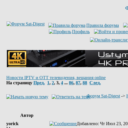
Ф
Правила форума
Профиль
Новости IPTV и OTT телевидения, вещания online
На страницу
Пред.
1
,
2
,
3
,
4
...
86
,
87
,
88
След.
Форум Sat-Digest
->
Автор
yorick
Добавлено
: Чт Июл 23, 20