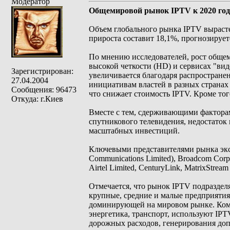
Модератор
Общемировой рынок IPTV к 2020 году
Объем глобального рынка IPTV вырастет
прироста составит 18,1%, прогнозирует
По мнению исследователей, рост общем
высокой четкости (HD) и сервисах "ви
Зарегистрирован:
увеличивается благодаря распростране
27.04.2004
инициативам властей в разных странах
Сообщения: 96473
что снижает стоимость IPTV. Кроме тог
Откуда: г.Киев
Вместе с тем, сдерживающими фактора
спутникового телевидения, недостаток
масштабных инвестиций.
Ключевыми представителями рынка экс
Communications Limited), Broadcom Corpo
Airtel Limited, CenturyLink, MatrixStream
Отмечается, что рынок IPTV подраздел
крупные, средние и малые предприятия
доминирующей на мировом рынке. Комп
энергетика, транспорт, используют IP
дорожных расходов, генерирования доп