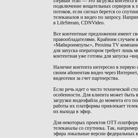
Первый этап — это загрузка контента в
подключение вещательных серверов к п
потоков, если сигнал берется со спутн
телеканалов и видео по запросу. Наприм
в LifeStream, CDNVideo.
Все контентные предложения имеют сво
правообладателями. Крайним случаем 
«Майкроимпульс», Proxima TV компани
для запуска оператором требует лишь 
контентная уже готовы для запуска «в
Наличие контента интересно в первую 
своим абонентам видео через Интернет,
видеотеки за счет партнерства.
Если речь идет о чисто технической сто
особенности. Для клиента может быть в
загрузки видеофайла до момента его по
работы их платформы привлекает телек
их выхода в эфир.
Для некоторых проектов ОТТ-платформ
телеканалы со спутника. Так, например
эфира локальные версии федеральных к