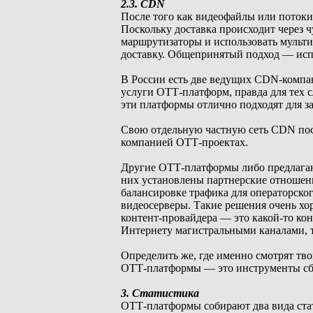
2.3. CDN
После того как видеофайлы или потоки
Поскольку доставка происходит через ч
маршрутизаторы и использовать мульти
доставку. Общепринятый подход — исп
В России есть две ведущих CDN-комп
услуги ОТТ-платформ, правда для тех с
эти платформы отлично подходят для за
Свою отдельную частную сеть CDN пост
компанией ОТТ-проектах.
Другие ОТТ-платформы либо предлага
них установлены партнерские отношени
балансировке трафика для операторског
видеосерверы. Такие решения очень хо
контент-провайдера — это какой-то ко
Интернету магистральными каналами, т
Определить же, где именно смотрят тво
ОТТ-платформы — это инструменты сбо
3. Статистика
ОТТ-платформы собирают два вида стат