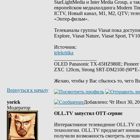
StarLightMedia и Inter Media Group, а 
европейском медиахолдинга Modern Tim
ICTV, Новый канал, М1, М2, QTV; теле
«Энтер-фильм».
Телеканалы группы Viasat пока доступн
Explore, Viasat Nature, Viasat Sport, 
Источник:
telekritika
_________________
OLED Panasonic TX-65HZ980E; Pioneer
ZXC 120cm, Strong SRT-DM2100 (90*E-30
Желаю, чтобы у Вас сбылось то, чего В
Вернуться к началу
yorick
Добавлено
: Чт Июл 30, 20
Модератор
OLL.TV запустил ОТТ-сервис
Интерактивное телевидение OLL.TV ста
технологии. OLL.TV предлагает иннов
получили возможность смотреть лучши