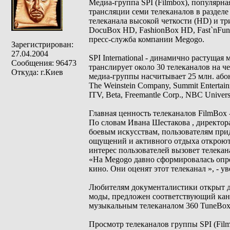
Медиа-группа SPI (Filmbox), популярн
трансляции семи телеканалов в раздел
телеканала высокой четкости (HD) и тр
DocuBox HD, FashionBox HD, Fast`nFun
пресс-служба компании Megogo.
Зарегистрирован:
27.04.2004
SPI International - динамично растущая
Сообщения: 96473
транслирует около 30 телеканалов на 
Откуда: г.Киев
медиа-группы насчитывает 25 млн. абон
The Weinstein Company, Summit Entertain
ITV, Beta, Freemantle Corp., NBC Unive
Главная ценность телеканалов FilmBox 
По словам Ивана Шестакова , директор
боевым искусствам, пользователям при
ощущений и активного отдыха откроют
интерес пользователей вызовет телекан
«На Megogo давно сформировалась опре
кино. Они оценят этот телеканал », - у
Любителям документалистики открыт дл
моды, предложен соответствующий кан
музыкальным телеканалом 360 TuneBox
Просмотр телеканалов группы SPI (Film