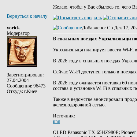
Желаю, чтобы у Вас сбылось то, чего В
Вернуться к началу
yorick
Добавлено
: Ср Дек 17, 20
Модератор
В спальных поездах Укрзализныци по
Укрзализныця планирует ввести Wi-Fi в
В 2026 году в спальных поездах Укрза
Сейчас Wi-Fi доступен только в поезда
Зарегистрирован:
27.04.2004
В 2026 году ожидается поставка 60 нов
Сообщения: 96473
состава и установка Wi-Fi в спальных 
Откуда: г.Киев
Также в ведомстве анонсировали продо
железнодорожной сетью.
Источник:
unn
_________________
OLED Panasonic TX-65HZ980E; Pioneer