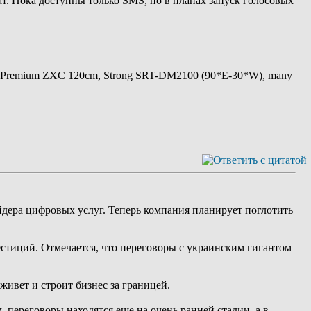
ат. Пока доступны только SMS, но в планах запуск голосовых
 Premium ZXC 120cm, Strong SRT-DM2100 (90*E-30*W), many
дера цифровых услуг. Теперь компания планирует поглотить
естиций. Отмечается, что переговоры с украинским гигантом
ивет и строит бизнес за границей.
 переговоры находятся еще на очень ранней стадии, а в