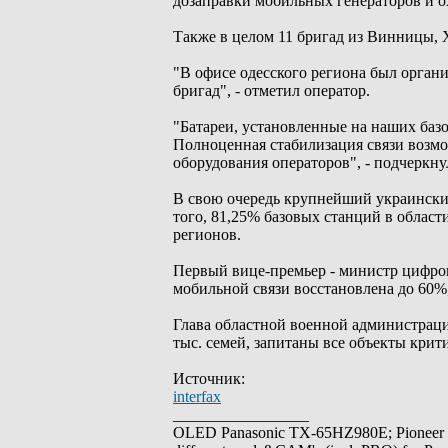
дозаправки мобильных генераторов и о
Также в целом 11 бригад из Винницы, 
"В офисе одесского региона был орга
бригад", - отметил оператор.
"Батареи, установленные на наших базо
Полноценная стабилизация связи возм
оборудования операторов", - подчеркну
В свою очередь крупнейший украинский 
того, 81,25% базовых станций в облас
регионов.
Первый вице-премьер - министр цифров
мобильной связи восстановлена до 60%
Глава областной военной администраци
тыс. семей, запитаны все объекты крити
Источник:
interfax
_________________
OLED Panasonic TX-65HZ980E; Pioneer