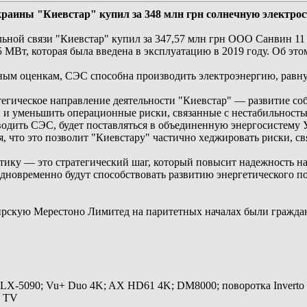
аины "Киевстар" купил за 348 млн грн солнечную электро
ной связи "Киевстар" купил за 347,57 млн грн ООО Санвин 11 (
МВт, которая была введена в эксплуатацию в 2019 году. Об это
ным оценкам, CЭС способна производить электроэнергию, равну
тегическое направление деятельности "Киевстар" — развитие 
 и уменьшить операционные риски, связанные с нестабильност
водить СЭС, будет поставляться в объединенную энергосистем
, что это позволит "Киевстару" частично хеджировать риски, св
ику — это стратегический шаг, который повысит надежность на
дновременно будут способствовать развитию энергетического п
прскую Мерестоно Лимитед на паритетных началах были гражда
 LX-5090; Vu+ Duo 4K; AX HD61 4K; DM8000; поворотка Inverto
y TV