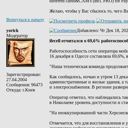
different cards&CAM's (incl. PRO) for Pa
Желаю, чтобы у Вас сбылось то, чего В
Вернуться к началу
yorick
Добавлено
: Чт Дек 18, 20
Модератор
ifecell отчитался о 69,6% работоспосо
Работоспособность сети оператора мобил
16 декабря в Одессе составляла 69,6%, 
"Наша техническая команда продолжает 
Зарегистрирован:
Как сообщалось, ночью и утром 13 дек
27.04.2004
административные и жилые здания, а т
Сообщения: 96473
и электроснабжения. В регионе развер
Откуда: г.Киев
Оператор отметил, что наблюдались та
в Николаеве уровень доступности и ста
"На неоккупированной части Херсонско
Отмечается, что для восстановления и