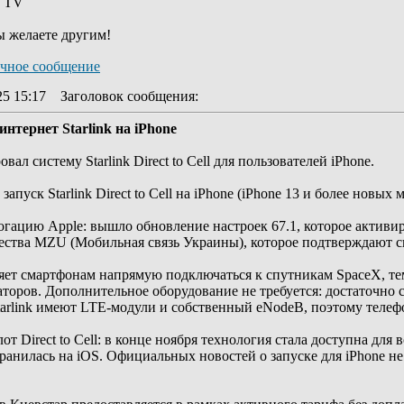
y TV
ы желаете другим!
25 15:17
Заголовок сообщения
:
тернет Starlink на iPhone
ал систему Starlink Direct to Cell для пользователей iPhone.
ск Starlink Direct to Cell на iPhone (iPhone 13 и более новых мо
ацию Apple: вышло обновление настроек 67.1, которое активир
ества MZU (Мобильная связь Украины), которое подтверждают 
воляет смартфонам напрямую подключаться к спутникам SpaceX, те
торов. Дополнительное оборудование не требуется: достаточно 
arlink имеют LTE-модули и собственный eNodeB, поэтому теле
т Direct to Cell: в конце ноября технология стала доступна для
транилась на iOS. Официальных новостей о запуске для iPhone 