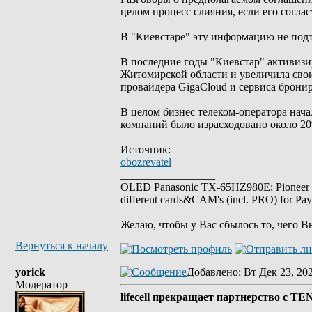
целом процесс слияния, если его соглас
В "Киевстаре" эту информацию не подт
В последние годы "Киевстар" активизи
Житомирской области и увеличила свою
провайдера GigaCloud и сервиса брониро
В целом бизнес телеком-оператора нача
компаний было израсходовано около 20
Источник:
obozrevatel
_________________
OLED Panasonic TX-65HZ980E; Pioneer
different cards&CAM's (incl. PRO) for Pa
Желаю, чтобы у Вас сбылось то, чего В
Вернуться к началу
yorick
Добавлено
: Вт Дек 23, 20
Модератор
lifecell прекращает партнерство с T