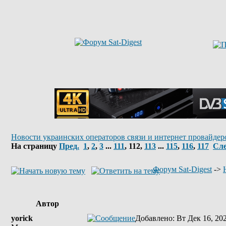
Новости украинских операторов связи и интернет провайдер
На страницу
Пред.
1
,
2
,
3
...
111
,
112
,
113
...
115
,
116
,
117
Сле
Форум Sat-Digest
->
Автор
yorick
Добавлено
: Вт Дек 16, 20