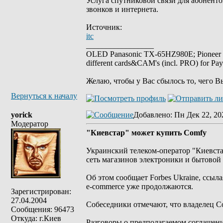
Услуга спутниковой связи для абоненто
звонков и интернета.
Источник:
itc
_________________
OLED Panasonic TX-65HZ980E; Pioneer
different cards&CAM's (incl. PRO) for Pa
Желаю, чтобы у Вас сбылось то, чего В
Вернуться к началу
yorick
Добавлено
: Пн Дек 22, 20
Модератор
"Киевстар" может купить Comfy
Украинский телеком-оператор "Киевста
сеть магазинов электроники и бытовой
Об этом сообщает Forbes Ukraine, ссыл
e-commerce уже продолжаются.
Зарегистрирован:
27.04.2004
Собеседники отмечают, что владелец C
Сообщения: 96473
Откуда: г.Киев
Разговоры о предполагаемом соглашении