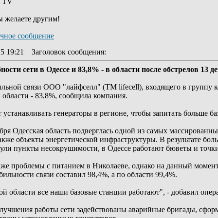
y TV
ы желаете другим!
25 19:21
Заголовок сообщения
:
бности сети в Одессе и 83,8% - в области после обстрелов 13 д
ьной связи ООО "лайфселл" (ТМ lifecell), входящего в группу ко
в области - 83,8%, сообщила компания.
устанавливать генераторы в регионе, чтобы запитать больше базо
абря Одесская область подверглась одной из самых массированн
акже объекты энергетической инфраструктуры. В результате боль
нули пункты несокрушимости, в Одессе работают бюветы и точки
кже проблемы с питанием в Николаеве, однако на данный момент
бильности связи составил 98,4%, а по области 99,4%.
й области все наши базовые станции работают", - добавил опер
 улучшения работы сети задействованы аварийные бригады, сфо