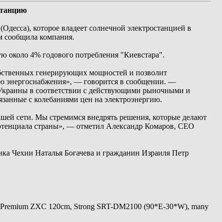
станцию
Одесса), которое владеет солнечной электростанцией в
м сообщила компания.
ю около 4% годового потребления "Киевстара".
собственных генерирующих мощностей и позволит
ью энергоснабжения», — говорится в сообщении. —
у Украины в соответствии с действующими рыночными и
язанные с колебаниями цен на электроэнергию.
шей сети. Мы стремимся внедрять решения, которые делают
отенциала страны», — отметил Александр Комаров, СЕО
нка Чехии Наталья Богачева и гражданин Израиля Петр
 Premium ZXC 120cm, Strong SRT-DM2100 (90*E-30*W), many