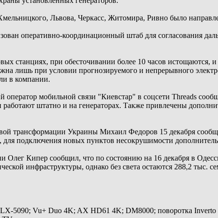
храны установленных генераторов.
Хмельницкого, Львова, Черкасс, Житомира, Ривно было направл
низован оперативно-координационный штаб для согласования да
вых станциях, при обесточивании более 10 часов истощаются, и 
ожна лишь при условии прогнозируемого и непрерывного элект
ли в компании.
оператор мобильной связи "Киевстар" в соцсети Threads сообща
ти работают штатно и на генераторах. Также привлечены дополн
ой трансформации Украины Михаил Федоров 15 декабря сообщал,
, для подключения новых пунктов несокрушимости дополнительн
и Олег Кипер сообщил, что по состоянию на 16 декабря в Одесс
ческой инфраструктуры, однако без света остаются 288,2 тыс. се
 LX-5090; Vu+ Duo 4K; AX HD61 4K; DM8000; поворотка Inverto