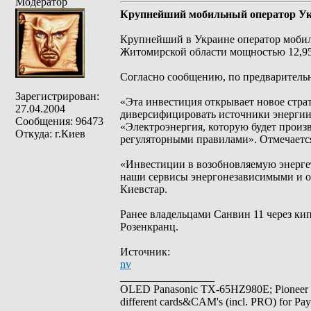
Модератор
Крупнейший мобильный оператор Укр
Крупнейший в Украине оператор мобиль
Житомирской области мощностью 12,95 
Согласно сообщению, по предваритель
Зарегистрирован:
«Эта инвестиция открывает новое стра
27.04.2004
диверсифицировать источники энергии
Сообщения: 96473
«Электроэнергия, которую будет произ
Откуда: г.Киев
регуляторными правилами». Отмечается
«Инвестиции в возобновляемую энергет
наши сервисы энергонезависимыми и о
Киевстар.
Ранее владельцами Санвин 11 через ки
Розенкранц.
Источник:
nv
_________________
OLED Panasonic TX-65HZ980E; Pioneer
different cards&CAM's (incl. PRO) for Pa