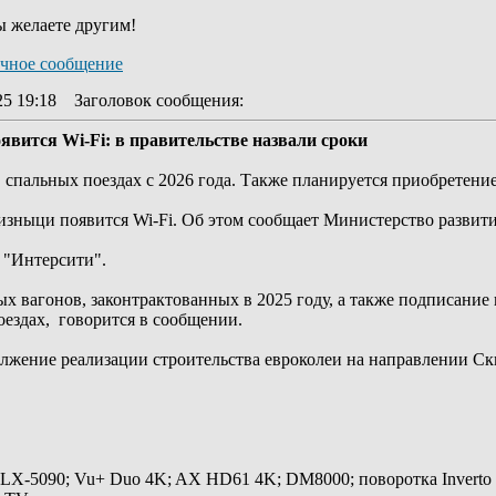
ы желаете другим!
25 19:18
Заголовок сообщения
:
явится Wi-Fi: в правительстве назвали сроки
 спальных поездах с 2026 года. Также планируется приобретени
лизныци появится Wi-Fi. Об этом сообщает Министерство развит
х "Интерсити".
ых вагонов, законтрактованных в 2025 году, а также подписани
поездах, говорится в сообщении.
лжение реализации строительства евроколеи на направлении Скн
 LX-5090; Vu+ Duo 4K; AX HD61 4K; DM8000; поворотка Inverto