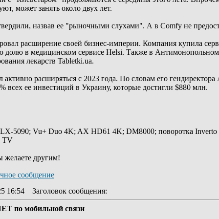
уют, может занять около двух лет.
вердили, назвав ее "рыночными слухами". А в Comfy не предос
ровал расширение своей бизнес-империи. Компания купила серви
 долю в медицинском сервисе Helsi. Также в Антимонопольном 
вания лекарств Tabletki.ua.
л активно расширяться с 2023 года. По словам его гендиректора
% всех ее инвестиций в Украину, которые достигли $880 млн.
 LX-5090; Vu+ Duo 4K; AX HD61 4K; DM8000; поворотка Inverto
y TV
ы желаете другим!
25 16:54
Заголовок сообщения
:
ENET по мобильной связи