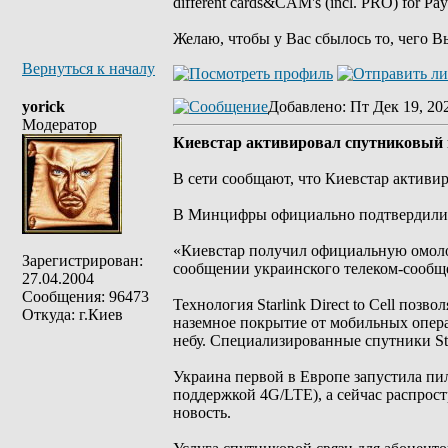
different cards&CAM's (incl. PRO) for Pa
Желаю, чтобы у Вас сбылось то, чего В
Вернуться к началу
yorick
Добавлено
: Пт Дек 19, 20
Модератор
Киевстар активировал спутниковый ин
В сети сообщают, что Киевстар активиров
В Минцифры официально подтвердили запу
«Киевстар получил официальную омолог
Зарегистрирован:
сообщении украинского телеком-сообщ
27.04.2004
Сообщения: 96473
Технология Starlink Direct to Cell поз
Откуда: г.Киев
наземное покрытие от мобильных опера
небу. Специализированные спутники St
Украина первой в Европе запустила пило
поддержкой 4G/LTE), а сейчас распрос
новость.