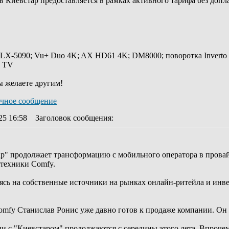
в Киевстар предоставляется в рамках активного тарифа без допл
 LX-5090; Vu+ Duo 4K; AX HD61 4K; DM8000; поворотка Inverto
y TV
ы желаете другим!
25 16:58
Заголовок сообщения
:
р" продолжает трансформацию с мобильного оператора в провай
 техники Comfy.
аясь на собственные источники на рынках онлайн-ритейла и инв
omfy Станислав Ронис уже давно готов к продаже компании. Он ж
 с "Киевстаром" продолжаются с середины этого лета. Впрочем,