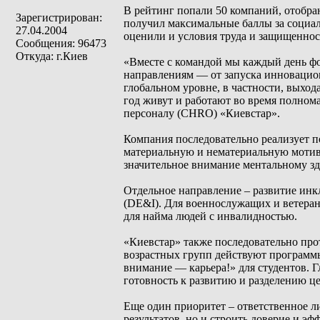
В рейтинг попали 50 компаний, отобра
Зарегистрирован:
получил максимальные баллы за социал
27.04.2004
оценили и условия труда и защищеннос
Сообщения: 96473
Откуда: г.Киев
«Вместе с командой мы каждый день фо
направлениям — от запуска инновационн
глобальном уровне, в частности, выхо
год живут и работают во время полно
персоналу (CHRO) «Киевстар».
Компания последовательно реализует п
материальную и нематериальную мотива
значительное внимание ментальному зд
Отдельное направление – развитие инк
(DE&I). Для военнослужащих и ветеран
для найма людей с инвалидностью.
«Киевстар» также последовательно про
возрастных групп действуют программы
внимание — карьера!» для студентов. 
готовность к развитию и разделению ц
Еще один приоритет – ответственное ли
результатов, но и строить доверие и э