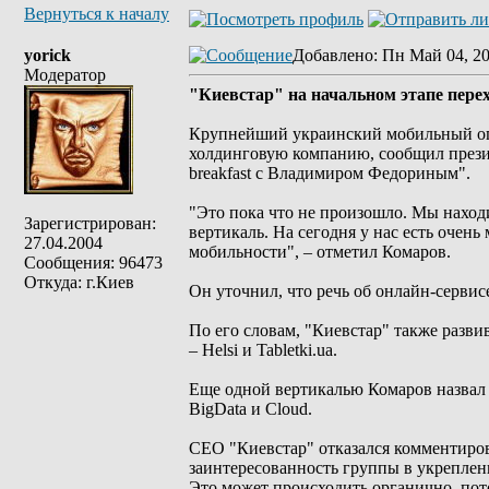
Вернуться к началу
yorick
Добавлено
: Пн Май 04, 2
Модератор
"Киевстар" на начальном этапе пере
Крупнейший украинский мобильный опе
холдинговую компанию, сообщил презид
breakfast с Владимиром Федориным".
"Это пока что не произошло. Мы наход
Зарегистрирован:
вертикаль. На сегодня у нас есть очен
27.04.2004
мобильности", – отметил Комаров.
Сообщения: 96473
Откуда: г.Киев
Он уточнил, что речь об онлайн-сервисе
По его словам, "Киевстар" также развив
– Helsi и Tabletki.ua.
Еще одной вертикалью Комаров назвал х
BigData и Cloud.
CEO "Киевстар" отказался комментиро
заинтересованность группы в укреплен
Это может происходить органично, пот