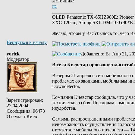
Источник:
itc
_________________
OLED Panasonic TX-65HZ980E; Pioneer
ZXC 120cm, Strong SRT-DM2100 (90*E-30
Желаю, чтобы у Вас сбылось то, чего В
Вернуться к началу
yorick
Добавлено
: Вт Апр 21, 20
Модератор
В сети Киевстар произошел масштабн
Вечером 21 апреля в сети мобильного 
проблемах со звонками, мобильным инт
Downdetector.
Компания Киевстар сообщила, что у ча
Зарегистрирован:
технического сбоя. По словам компани
27.04.2004
неудобства.
Сообщения: 96473
Откуда: г.Киев
Самыми распространенными проблемам
невозможность осуществления голосо
отсутствие мобильного интернета — 1