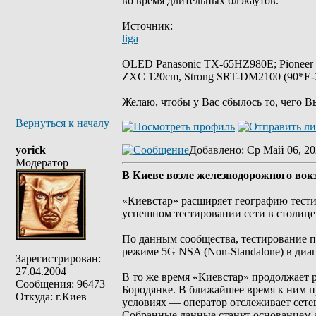
во время длительных блэкаутов.
Источник:
liga
_________________
OLED Panasonic TX-65HZ980E; Pioneer
ZXC 120cm, Strong SRT-DM2100 (90*E-30
Желаю, чтобы у Вас сбылось то, чего В
Вернуться к началу
yorick
Добавлено
: Ср Май 06, 20
Модератор
В Киеве возле железнодорожного вок
«Киевстар» расширяет географию тестир
успешном тестировании сети в столиц
По данным сообщества, тестирование пр
режиме 5G NSA (Non-Standalone) в диап
Зарегистрирован:
27.04.2004
В то же время «Киевстар» продолжает 
Сообщения: 96473
Бородянке. В ближайшее время к ним п
Откуда: г.Киев
условиях — оператор отслеживает сете
Собранные данные станут основанием 