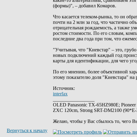
какие-то альтернативы, сравниваем эти
(формы)", – добавил Комаров.
Что касается телеком-рынка, то он обр
почти на 2 млн за год, что частично об
отрицательная рождаемость, а также ум
ростом стоимости. По его словам, ком
последние два года при том, что ежеме
"Учитывая, что "Киевстар" – это, груб
новых подключений каждый год происхо
карты для идентификации, для чего уг
По его мнению, более объективной хара
этому показателю доля "Киевстара" на 
Источник:
interfax
_________________
OLED Panasonic TX-65HZ980E; Pioneer
ZXC 120cm, Strong SRT-DM2100 (90*E-30
Желаю, чтобы у Вас сбылось то, чего В
Вернуться к началу