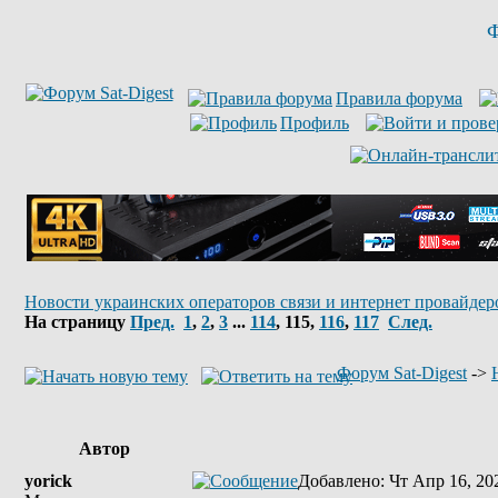
Ф
Правила форума
Профиль
Новости украинских операторов связи и интернет провайдер
На страницу
Пред.
1
,
2
,
3
...
114
,
115
,
116
,
117
След.
Форум Sat-Digest
->
Автор
yorick
Добавлено
: Чт Апр 16, 20