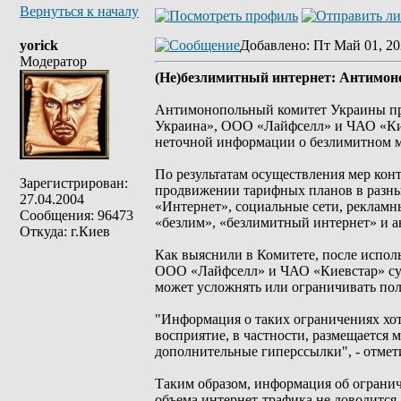
Вернуться к началу
yorick
Добавлено
: Пт Май 01, 20
Модератор
(Не)безлимитный интернет: Антимон
Антимонопольный комитет Украины пр
Украина», ООО «Лайфселл» и ЧАО «Кие
неточной информации о безлимитном 
По результатам осуществления мер ко
Зарегистрирован:
продвижении тарифных планов в разны
27.04.2004
«Интернет», социальные сети, рекламн
Сообщения: 96473
«безлим», «безлимитный интернет» и 
Откуда: г.Киев
Как выяснили в Комитете, после испо
ООО «Лайфселл» и ЧАО «Киевстар» сущ
может усложнять или ограничивать по
"Информация о таких ограничениях хоть
восприятие, в частности, размещается 
дополнительные гиперссылки", - отме
Таким образом, информация об ограни
объема интернет-трафика не доводится