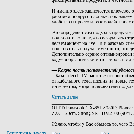
фиксированные продукты, в частности,
И именно здесь заключается ключевое 
работаем по другой логике: покрываем 
удобство и простота взаимодействия с 
Это определяет сам подход к продукту:
пользователю не нужно оформлять отд
делаем акцент на live ТВ и базовых сце
пользователь получал именно то, что 
Дополнительно сервис оптимизирован п
ходу» и органически интегрирован с д
— Какую часть пользователей удалос
– База Lifecell TV растет. Этот рост о
от кабельного телевидения на новые т
интернетом, когда пользователи подклю
Читать далее
_________________
OLED Panasonic TX-65HZ980E; Pioneer
ZXC 120cm, Strong SRT-DM2100 (90*E-30
Желаю, чтобы у Вас сбылось то, чего В
Вернуться к началу