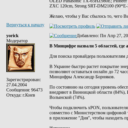
OLED Panasonic TX-65HZ980E; Pioneer
ZXC 120cm, Strong SRT-DM2100 (90*E-30
Желаю, чтобы у Вас сбылось то, чего В
Вернуться к началу
yorick
Добавлено
: Пн Апр 27, 20
Модератор
В Минцифре назвали 5 областей, где
Для поиска провайдера пользователям д
В Украине быстро растет покрытие эне
позволяют оставаться онлайн до 72 час
Минцифры Александр Борняков.
Зарегистрирован:
27.04.2004
По состоянию на сегодня уровень обес
Сообщения: 96473
внедряют в Винницкой области (84%), 
Откуда: г.Киев
Волынской (74%).
Чтобы подключить xPON, пользователя
совместно с Министерством цифровой
в приложение "Дия", чтобы находить п