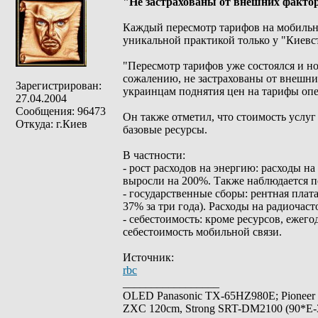
"Не застрахованы от внешних факто
Каждый пересмотр тарифов на мобильну
уникальной практикой только у "Киевс
"Пересмотр тарифов уже состоялся и н
сожалению, не застрахованы от внешних
Зарегистрирован:
украинцам поднятия цен на тарифы опе
27.04.2004
Сообщения: 96473
Он также отметил, что стоимость услу
Откуда: г.Киев
базовые ресурсы.
В частности:
- рост расходов на энергию: расходы н
выросли на 200%. Также наблюдается п
- государственные сборы: рентная плата
37% за три года). Расходы на радиочас
- себестоимость: кроме ресурсов, ежего
себестоимость мобильной связи.
Источник:
rbc
_________________
OLED Panasonic TX-65HZ980E; Pioneer
ZXC 120cm, Strong SRT-DM2100 (90*E-30