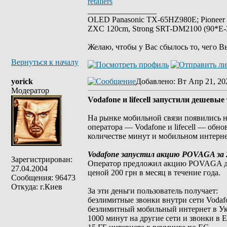
retailers
_________________
OLED Panasonic TX-65HZ980E; Pioneer
ZXC 120cm, Strong SRT-DM2100 (90*E-30
Желаю, чтобы у Вас сбылось то, чего В
Вернуться к началу
yorick
Добавлено
: Вт Апр 21, 20
Модератор
Vodafone и lifecell запустили дешевые
На рынке мобильной связи появились н
оператора — Vodafone и lifecell — обн
количестве минут и мобильном интерне
Vodafone запустил акцию POVAGA за 2
Зарегистрирован:
Оператор предложил акцию POVAGA для
27.04.2004
ценой 200 грн в месяц в течение года.
Сообщения: 96473
Откуда: г.Киев
За эти деньги пользователь получает:
безлимитные звонки внутри сети Vodaf
безлимитный мобильный интернет в У
1000 минут на другие сети и звонки в Е