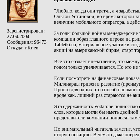
"Люблю, когда они тратят, а я зарабат
Ольгой Устиновой, во время которой за
величине мобильного оператора, а дейс
Зарегистрирован:
За годы большой войны менеджерские т
27.04.2004
компании образ главного игрока на рын
Сообщения: 96473
Tabletki.ua, материальное участие в с
Откуда: г.Киев
акций на американской бирже, старт т
Все это создает впечатление, что меж
годом только увеличивается. Но это не 
Если посмотреть на финансовые показат
Миллиарды гривен в развитие (преимущ
Просто для одних это способ напомнить
вроде как, лишний раз стараются не ак
Эта сдержанность Vodafone полностью 
слов, которые могли бы иметь двойной 
представители компании попросят заме
Но внимательный читатель заметит, что
вторую позицию. В чем-то даже оперед