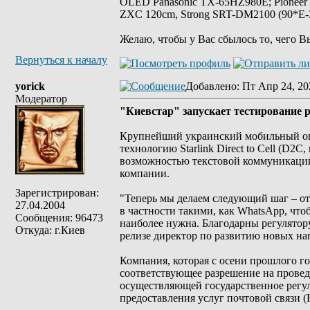
OLED Panasonic TX-65HZ980E; Pioneer
ZXC 120cm, Strong SRT-DM2100 (90*E-30
Желаю, чтобы у Вас сбылось то, чего В
Вернуться к началу
yorick
Добавлено
: Пт Апр 24, 20
Модератор
"Киевстар" запускает тестирование 
Крупнейший украинский мобильный опе
технологию Starlink Direct to Cell (D2C
возможностью текстовой коммуникации
компании.
Зарегистрирован:
"Теперь мы делаем следующий шаг – от
27.04.2004
в частности такими, как WhatsApp, что
Сообщения: 96473
наиболее нужна. Благодарны регулятору
Откуда: г.Киев
релизе директор по развитию новых на
Компания, которая с осени прошлого го
соответствующее разрешение на провед
осуществляющей государственное регул
предоставления услуг почтовой связи 