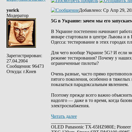
yorick
Добавлено
: Ср Апр 29, 20
Модератор
5G в Украине: зачем мы его запускае
В Украине постепенно начинают работа
январе стартовали в центре Львова и 
Одесса: тестирование в этих городах 
Для чего вообще Украине 5G? И если м
Зарегистрирован:
режиме тестирования? Почему у наших 
27.04.2004
ограниченные пилоты?
Сообщения: 96473
Откуда: г.Киев
Очень разные, часто прямо противопол
пятого поколения, особенно в тяжелых
показаться парадоксальным явлением.
Поэтому прежде всего важно объяснить,
надолго — даже в то время, когда базо
электроснабжения.
Читать далее
_________________
OLED Panasonic TX-65HZ980E; Pioneer