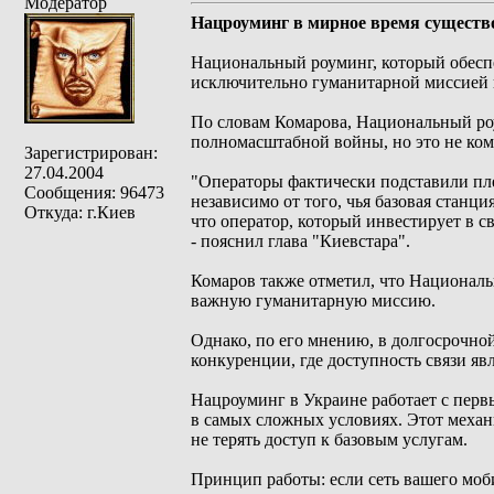
Модератор
Нацроуминг в мирное время существо
Национальный роуминг, который обеспе
исключительно гуманитарной миссией н
По словам Комарова, Национальный ро
полномасштабной войны, но это не ком
Зарегистрирован:
27.04.2004
"Операторы фактически подставили пле
Сообщения: 96473
независимо от того, чья базовая станци
Откуда: г.Киев
что оператор, который инвестирует в с
- пояснил глава "Киевстара".
Комаров также отметил, что Националь
важную гуманитарную миссию.
Однако, по его мнению, в долгосрочно
конкуренции, где доступность связи яв
Нацроуминг в Украине работает с перв
в самых сложных условиях. Этот механ
не терять доступ к базовым услугам.
Принцип работы: если сеть вашего моб