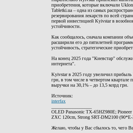
приобретения, которые включали Uklon
Tabletki.ua – одна из самых распрост
резервирования лекарств по всей стра
первой инвестицией Kyivstar в возобн
устойчивости.
Как сообщалось, сначала компании объяв
расширили его до пятилетней программ
устойчивость, стратегические приобре
На конец 2025 года "Киевстар" обслуж
интернета".
Kyivstar в 2025 году увеличил прибыль
грн, в том числе в четвертом квартале
выручки на 30,1% – до 13,5 млрд грн.
Источник:
interfax
_________________
OLED Panasonic TX-65HZ980E; Pioneer
ZXC 120cm, Strong SRT-DM2100 (90*E-30
Желаю, чтобы у Вас сбылось то, чего В