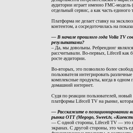
аудитории играет именно FMC-модель (F
отдельный сервис, а как часть единого 
Платформа не делает ставку на эксклю
контентом, а сосредоточилась на показ
— В начале прошлого года Volia TV сов
результатами?
– Да, мы довольны. Ребрендинг являлс
рассчитывали. Во-первых, Lifecell как 
росте аудитории.
Во-вторых, это позволило более свобод
пользователя интегрировать различны
комплексные продукты, когда в одном п
домашний интернет.
Судя по реакции пользователей, новый 
платформы Lifecell TV на рынке, котор
— Расскажите о позиционировании ва
рынка ОТТ (Megogo, Sweet.tv, «Киевст
— С одной стороны, Lifecell TV — это
экранах. С другой стороны, это часть 