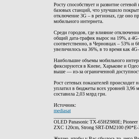
Росту способствует и развитие сетевой
базовых станций, что улучшило покрыт
отключение 3G – в регионах, где оно 
мобильного интернета.
Среди городов, где влияние отключен
общий дата-трафик вырос на 19%, а 4G
соответственно, в Черновцах – 53% и 
увеличилось на 36%, в то время как 4G
Наибольшие объемы мобильного интерн
фиксируются в Киеве, Харькове и Одесс
выше — из-за ограниченной доступност
Рост сетевых показателей происходит на
уплатил в бюджеты всех уровней 3,96 мл
составила 2,03 млрд грн.
Источник:
mediasat
_________________
OLED Panasonic TX-65HZ980E; Pioneer
ZXC 120cm, Strong SRT-DM2100 (90*E-30
Желаю, чтобы у Вас сбылось то, чего В