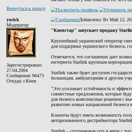
Вернуться к началу
yorick
Добавлено
: Вт Май 12, 20
Модератор
"Киевстар" запускает продажу Starlin
Крупнейший украинский оператор связи
для поддержки украинского бизнеса, г
Отмечается, что соглашение дает возм
интернета Starlink крупным корпораци
Зарегистрирован:
27.04.2004
Starlink также будет доступен государ
Сообщения: 96473
больницам, амбулаториям и другим уч
Откуда: г.Киев
"Это усиливает устойчивость и эффект
совместные предложения, которые будут
для бизнеса комплексные решения с вы
развитию новых направлений бизнеса 
Клиенты будут иметь возможность пол
авторизованного дистрибьютора Starlin
Starlink – спутниковая сеть в мире с т