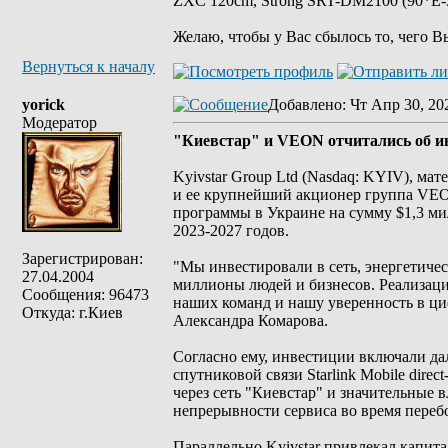
ZXC 120cm, Strong SRT-DM2100 (90*E-30
Желаю, чтобы у Вас сбылось то, чего В
Вернуться к началу
yorick
Добавлено
: Чт Апр 30, 20
Модератор
"Киевстар" и VEON отчитались об инв
Kyivstar Group Ltd (Nasdaq: KYIV), ма
и ее крупнейший акционер группа VE
программы в Украине на сумму $1,3 мил
2023-2027 годов.
Зарегистрирован:
"Мы инвестировали в сеть, энергетич
27.04.2004
миллионы людей и бизнесов. Реализаци
Сообщения: 96473
наших команд и нашу уверенность в ци
Откуда: г.Киев
Александра Комарова.
Согласно ему, инвестиции включали д
спутниковой связи Starlink Mobile dire
через сеть "Киевстар" и значительные 
непрерывности сервиса во время переб
Параллельно Kyivstar привлекал капит