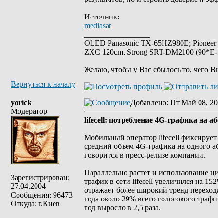
Источник:
mediasat
_________________
OLED Panasonic TX-65HZ980E; Pioneer
ZXC 120cm, Strong SRT-DM2100 (90*E-30
Желаю, чтобы у Вас сбылось то, чего В
Вернуться к началу
yorick
Добавлено
: Пт Май 08, 20
Модератор
lifecell: потребление 4G-трафика на 
Мобильный оператор lifecell фиксирует
средний объем 4G-трафика на одного аб
говорится в пресс-релизе компании.
Параллельно растет и использование ц
Зарегистрирован:
трафик в сети lifecell увеличился на 
27.04.2004
отражает более широкий тренд переход
Сообщения: 96473
года около 29% всего голосового трафи
Откуда: г.Киев
год выросло в 2,5 раза.