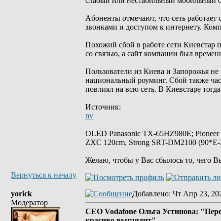
слабый или нестабильный мобильный 
Aбоненты отмечают, что сеть работает 
звонками и доступом к интернету. Ком
Похожий сбой в работе сети Киевстар п
со связью, а сайт компании был времен
Пользователи из Киева и Запорожья не 
национальный роуминг. Сбой также част
повлиял на всю сеть. В Киевстаре тогд
Источник:
nv
_________________
OLED Panasonic TX-65HZ980E; Pioneer
ZXC 120cm, Strong SRT-DM2100 (90*E-30
Желаю, чтобы у Вас сбылось то, чего В
Вернуться к началу
yorick
Добавлено
: Чт Апр 23, 20
Модератор
CEO Vodafone Ольга Устинова: "Перето
красиво выглядит"