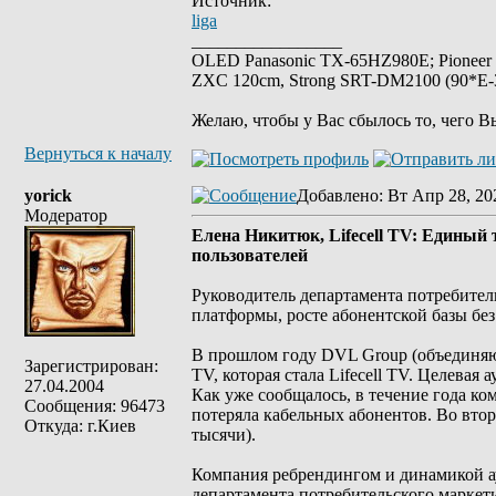
Источник:
liga
_________________
OLED Panasonic TX-65HZ980E; Pioneer
ZXC 120cm, Strong SRT-DM2100 (90*E-30
Желаю, чтобы у Вас сбылось то, чего В
Вернуться к началу
yorick
Добавлено
: Вт Апр 28, 20
Модератор
Елена Никитюк, Lifecell TV: Единый 
пользователей
Руководитель департамента потребите
платформы, росте абонентской базы бе
В прошлом году DVL Group (объединяющ
Зарегистрирован:
TV, которая стала Lifecell TV. Целевая 
27.04.2004
Как уже сообщалось, в течение года ко
Сообщения: 96473
потеряла кабельных абонентов. Во вто
Откуда: г.Киев
тысячи).
Компания ребрендингом и динамикой ау
департамента потребительского маркет