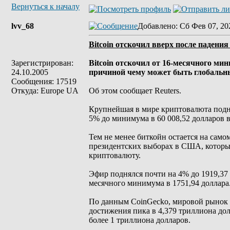
Вернуться к началу
lvv_68
Добавлено
: Сб Фев 07, 20
Bitcoin отскочил вверх после падения
Зарегистрирован:
Bitcoin отскочил от 16-месячного ми
24.10.2005
причиной чему может быть глобальн
Сообщения: 17519
Откуда: Europe UA
Об этом сообщает Reuters.
Крупнейшая в мире криптовалюта поднял
5% до минимума в 60 008,52 долларов в
Тем не менее биткойн остается на само
президентских выборах в США, которы
криптовалюту.
Эфир поднялся почти на 4% до 1919,37 д
месячного минимума в 1751,94 доллара
По данным CoinGecko, мировой рынок к
достижения пика в 4,379 триллиона дол
более 1 триллиона долларов.