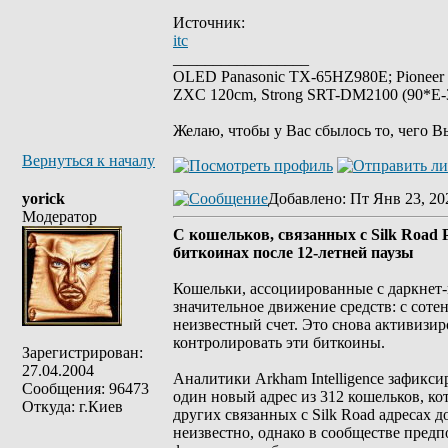
Источник:
itc
_________________
OLED Panasonic TX-65HZ980E; Pioneer
ZXC 120cm, Strong SRT-DM2100 (90*E-30
Желаю, чтобы у Вас сбылось то, чего В
Вернуться к началу
yorick
Добавлено
: Пт Янв 23, 20
Модератор
С кошельков, связанных с Silk Road 
биткоинах после 12-летней паузы
Кошельки, ассоциированные с даркнет-
значительное движение средств: с соте
неизвестный счет. Это снова активизир
контролировать эти биткоины.
Зарегистрирован:
27.04.2004
Аналитики Arkham Intelligence зафик
Сообщения: 96473
один новый адрес из 312 кошельков, ко
Откуда: г.Киев
других связанных с Silk Road адресах д
неизвестно, однако в сообществе предп