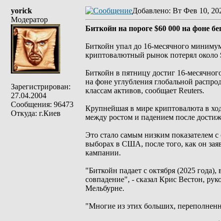
yorick
Добавлено
: Вт Фев 10, 20
Модератор
Биткойн на пороге $60 000 на фоне б
Биткойн упал до 16-месячного минимум
криптовалютный рынок потерял около $
Биткойн в пятницу достиг 16-месячног
на фоне углубления глобальной распро
Зарегистрирован:
классам активов, сообщает Reuters.
27.04.2004
Сообщения: 96473
Крупнейшая в мире криптовалюта в ходе
Откуда: г.Киев
между ростом и падением после достиже
Это стало самым низким показателем с 
выборах в США, после того, как он за
кампании.
"Биткойн падает с октября (2025 года),
совпадение", - сказал Крис Вестон, ру
Мельбурне.
"Многие из этих больших, переполненн