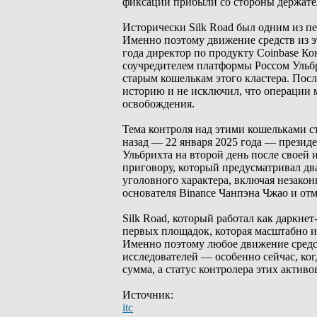
фиксации прибыли со стороны держате
Исторически Silk Road был одним из пе
Именно поэтому движение средств из э
года директор по продукту Coinbase Ко
соучредителем платформы Россом Ульбр
старым кошелькам этого кластера. Пос
историю и не исключил, что операции 
освобождения.
Тема контроля над этими кошельками ст
назад — 22 января 2025 года — прези
Ульбрихта на второй день после своей 
приговору, который предусматривал дв
уголовного характера, включая незако
основателя Binance Чанпэна Чжао и от
Silk Road, который работал как даркне
первых площадок, которая масштабно и
Именно поэтому любое движение средс
исследователей — особенно сейчас, ко
сумма, а статус контролера этих актив
Источник:
itc