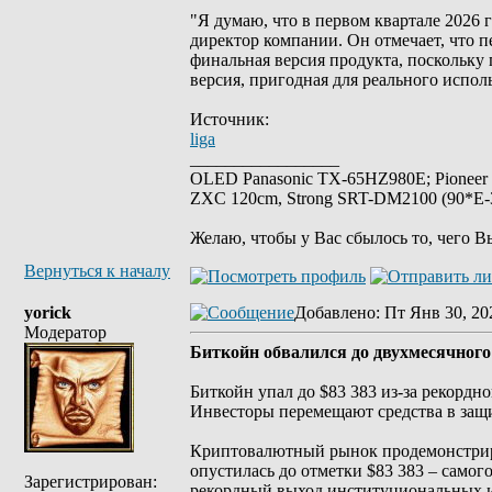
"Я думаю, что в первом квартале 2026 
директор компании. Он отмечает, что 
финальная версия продукта, поскольку 
версия, пригодная для реального испол
Источник:
liga
_________________
OLED Panasonic TX-65HZ980E; Pioneer
ZXC 120cm, Strong SRT-DM2100 (90*E-30
Желаю, чтобы у Вас сбылось то, чего В
Вернуться к началу
yorick
Добавлено
: Пт Янв 30, 20
Модератор
Биткойн обвалился до двухмесячного
Биткойн упал до $83 383 из-за рекордн
Инвесторы перемещают средства в защи
Криптовалютный рынок продемонстриров
опустилась до отметки $83 383 – самог
Зарегистрирован:
рекордный выход институциональных и