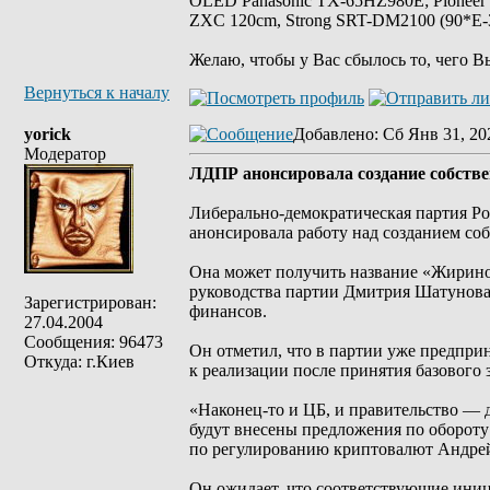
OLED Panasonic TX-65HZ980E; Pioneer
ZXC 120cm, Strong SRT-DM2100 (90*E-30
Желаю, чтобы у Вас сбылось то, чего В
Вернуться к началу
yorick
Добавлено
: Сб Янв 31, 20
Модератор
ЛДПР анонсировала создание собст
Либерально-демократическая партия Р
анонсировала работу над созданием со
Она может получить название «Жирино
руководства партии Дмитрия Шатунова
Зарегистрирован:
финансов.
27.04.2004
Сообщения: 96473
Он отметил, что в партии уже предпри
Откуда: г.Киев
к реализации после принятия базового 
«Наконец-то и ЦБ, и правительство — д
будут внесены предложения по обороту
по регулированию криптовалют Андре
Он ожидает, что соответствующие иниц