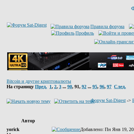
Ф
Правила форума
Профиль
Bitcoin и другие криптовалюты
На страницу
Пред.
1
,
2
,
3
...
90
,
91
,
92
...
95
,
96
,
97
След.
Форум Sat-Digest
->
Автор
yorick
Добавлено
: Пн Янв 19, 20