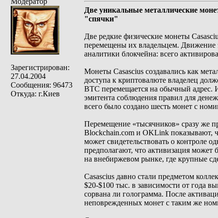
Модератор
Две уникальные металлические монет
"спячки"
Две редкие физические монеты Casasciu
перемещены их владельцем. Движение э
аналитики блокчейна: всего активиров
Зарегистрирован:
Монеты Casascius создавались как мет
27.04.2004
доступа к криптовалюте владелец долж
Сообщения: 96473
BTC перемещается на обычный адрес. И
Откуда: г.Киев
эмитента соблюдения правил для денеж
всего было создано шесть монет с номи
Перемещение «тысячников» сразу же п
Blockchain.com и OKLink показывают, ч
может свидетельствовать о контроле о
предполагают, что активизация может б
на внебиржевом рынке, где крупные сд
Casascius давно стали предметом колл
$20-$100 тыс. в зависимости от года вы
сорвана ли голограмма. После активац
неповрежденных монет с таким же номи