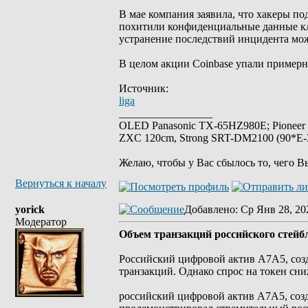
В мае компания заявила, что хакеры п
похитили конфиденциальные данные кли
устранение последствий инцидента мож
В целом акции Coinbase упали примерно 
Источник:
liga
_________________
OLED Panasonic TX-65HZ980E; Pioneer
ZXC 120cm, Strong SRT-DM2100 (90*E-30
Желаю, чтобы у Вас сбылось то, чего В
Вернуться к началу
yorick
Добавлено
: Ср Янв 28, 20
Модератор
Объем транзакций российского стей
Российский цифровой актив A7A5, созд
транзакций. Однако спрос на токен сни
российский цифровой актив A7A5, соз