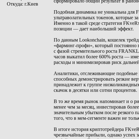
сформировало общий результат в район
Откуда: г.Киев
Подобная динамика не уникальна для Fra
ультраволатильных токенов, которые за
Именно в такой среде стратегия FKveR
позиции — дает наибольший эффект.
По данным Lookonchain, кошелек трейд
«фарминг-профи», который постоянно п
с фазой стремительного роста FRANKL
часов выкатил более 600% роста — имен
расходы и минимизировав риск дальне
Аналитики, отслеживающие подобные э
способных демонстрировать резкие ве
принадлежит к группе низколиквидных 
скачок в десятки или сотни процентов.
В то же время рынок напоминает и о ри
менее чем за месяц, инвестировав бол
значительным убытком после резкого п
того, что в мем-сегменте важен не тол
В итоге история криптотрейдера FKve
чрезвычайные прибыли, однако успех за