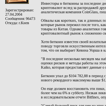
Инвесторы в биткоины за последние дн
криптовалют вслед за распродажей дру
Зарегистрирован:
аналитическая компания CoinGlass, пиш
27.04.2004
Сообщения: 96473
Обвалы как коротких, так и длинных п
Откуда: г.Киев
которые рынок пережил после того, к
товары из Китая. Однако аналитики гов
криптовалютный рынок к снижению скл
Хотя биткоин известен своей волатиль
поводу торговли искусственным интел
том, что он выбирает Кевина Уорша в к
"В последние несколько месяцев мы наб
оценки рисков и методы работы на это
Kaiko, которая предоставляет данные 
Биткоин упал до $104 782,88 в период с 
нового рекордного максимума выше $12
Он еще должен восстановить эти пики, 
более чем на 6% в субботу. Низкая лик
в исследовательском отчете Bitfinex, 
"Самый большой риск для цен на этих 