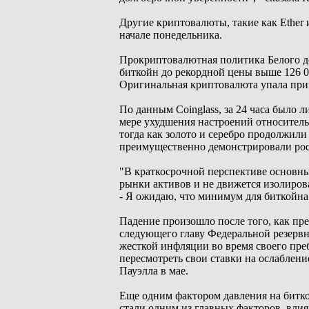
Другие криптовалюты, такие как Ether 
начале понедельника.
Прокриптовалютная политика Белого д
биткойн до рекордной цены выше 126 0
Оригинальная криптовалюта упала при
По данным Coinglass, за 24 часа было 
мере ухудшения настроений относитель
тогда как золото и серебро продолжил
преимущественно демонстрировали рос
"В краткосрочной перспективе основн
рынки активов и не движется изолирова
- Я ожидаю, что минимум для биткойна 
Падение произошло после того, как п
следующего главу Федеральной резервн
жесткой инфляции во время своего пре
пересмотреть свои ставки на ослабле
Пауэлла в мае.
Еще одним фактором давления на битко
стали одним из главных факторов, влия