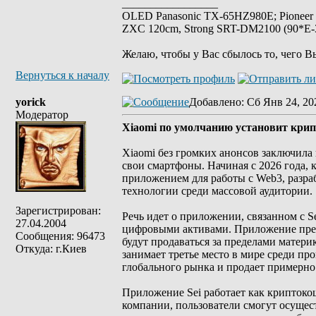
_________________
OLED Panasonic TX-65HZ980E; Pioneer
ZXC 120cm, Strong SRT-DM2100 (90*E-30
Желаю, чтобы у Вас сбылось то, чего В
Вернуться к началу
yorick
Добавлено
: Сб Янв 24, 20
Модератор
Xiaomi по умолчанию установит крип
Xiaomi без громких анонсов заключила
свои смартфоны. Начиная с 2026 года,
приложением для работы с Web3, разра
технологии среди массовой аудитории.
Зарегистрирован:
Речь идет о приложении, связанном с S
27.04.2004
цифровыми активами. Приложение предв
Сообщения: 96473
будут продаваться за пределами матер
Откуда: г.Киев
занимает третье место в мире среди пр
глобального рынка и продает примерно 
Приложение Sei работает как криптоко
компании, пользователи смогут осущест