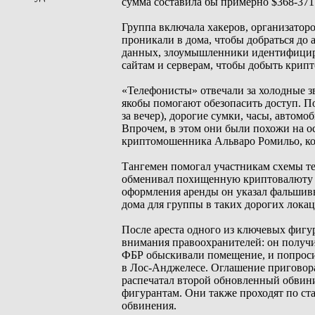
сумма составила бы примерно $368-371
Группа включала хакеров, организаторов
проникали в дома, чтобы добраться до 
данных, злоумышленники идентифициро
сайтам и серверам, чтобы добыть крип
«Телефонисты» отвечали за холодные зв
якобы помогают обезопасить доступ. П
за вечер), дорогие сумки, часы, автом
Впрочем, в этом они были похожи на 
криптомошенника Альваро Ромильо, ко
Тангемен помогал участникам схемы те
обменивал похищенную криптовалюту н
оформления аренды он указал фальшивы
дома для группы в таких дорогих лока
После ареста одного из ключевых фигур
внимания правоохранителей: он получи
ФБР обыскивали помещение, и попросил
в Лос-Анджелесе. Оглашение приговора
распечатал второй обновленный обвини
фигурантам. Они также проходят по ста
обвинения.