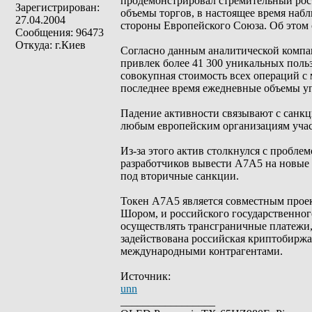
продемонстрировал стремительный рост
Зарегистрирован:
объемы торгов, в настоящее время набл
27.04.2004
стороны Европейского Союза. Об этом 
Сообщения: 96473
Откуда: г.Киев
Согласно данным аналитической компан
привлек более 41 300 уникальных польз
совокупная стоимость всех операций с 
последнее время ежедневные объемы уп
Падение активности связывают с санкц
любым европейским организациям участ
Из-за этого актив столкнулся с пробле
разработчиков вывести A7A5 на новые 
под вторичные санкции.
Токен A7A5 является совместным прое
Шором, и российского государственно
осуществлять трансграничные платежи,
задействована российская криптобиржа 
международными контрагентами.
Источник:
unn
_________________