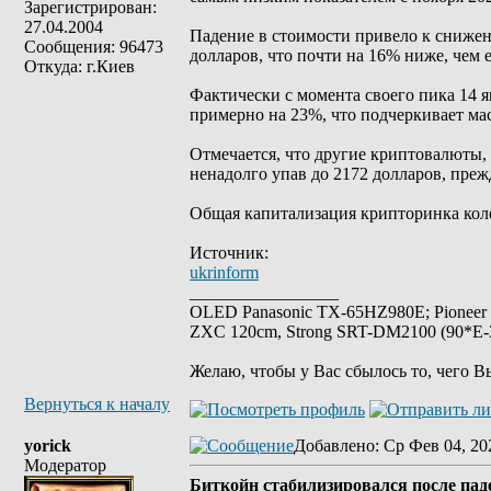
Зарегистрирован:
27.04.2004
Падение в стоимости привело к снижен
Сообщения: 96473
долларов, что почти на 16% ниже, чем е
Откуда: г.Киев
Фактически с момента своего пика 14 ян
примерно на 23%, что подчеркивает ма
Отмечается, что другие криптовалюты, 
ненадолго упав до 2172 долларов, преж
Общая капитализация крипторинка колеб
Источник:
ukrinform
_________________
OLED Panasonic TX-65HZ980E; Pioneer
ZXC 120cm, Strong SRT-DM2100 (90*E-30
Желаю, чтобы у Вас сбылось то, чего В
Вернуться к началу
yorick
Добавлено
: Ср Фев 04, 20
Модератор
Биткойн стабилизировался после паде