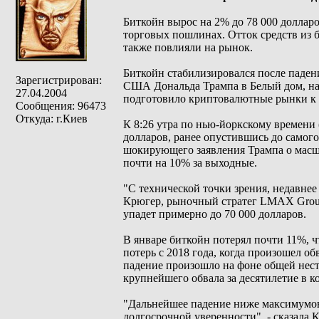
Биткойн вырос на 2% до 78 000 доллар
торговых пошлинах. Отток средств из 
также повлияли на рынок.
Биткойн стабилизировался после паден
Зарегистрирован:
США Дональда Трампа в Белый дом, на 
27.04.2004
подготовило криптовалютные рынки к о
Сообщения: 96473
Откуда: г.Киев
К 8:26 утра по нью-йоркскому времени 
долларов, ранее опустившись до самого
шокирующего заявления Трампа о масшт
почти на 10% за выходные.
"С технической точки зрения, недавне
Крюгер, рыночный стратег LMAX Group.
упадет примерно до 70 000 долларов.
В январе биткойн потерял почти 11%, 
потерь с 2018 года, когда произошел о
падение произошло на фоне общей нест
крупнейшего обвала за десятилетие в 
"Дальнейшее падение ниже максимумов 
долгосрочной уверенности", - сказала К