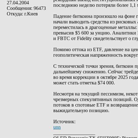
27.04.2004
последнюю неделю потеряли более 1,1 
Сообщения: 96473
Откуда: г.Киев
Падение биткоина произошло на фоне г
начали выводить средства из рисковых 
переместилась в драгоценные металлы: 
превысив $5 600 за унцию. Аналитики B
и FBTC от Fidelity свидетельствует о 
Помимо оттока из ETF, давление на це
геополитическая напряженность вокр
С технической точки зрения, биткоин 
дальнейшему снижению. Сейчас трейдер
во время коррекции в октябре 2025 год
может стать отметка $74 000.
Несмотря на текущий пессимизм, некот
чрезмерных спекулятивных позиций. Од
потоков в спотовые ETF и возвращение
выжидательную позицию.
Источник:
unn
_________________