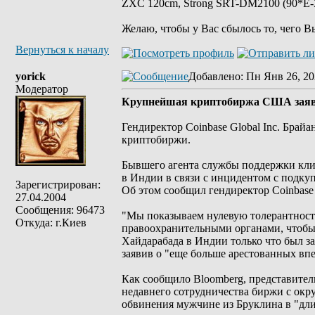
ZXC 120cm, Strong SRT-DM2100 (90*E-30
Желаю, чтобы у Вас сбылось то, чего В
Вернуться к началу
yorick
Добавлено
: Пн Янв 26, 20
Модератор
Крупнейшая криптобиржа США заявил
Гендиректор Coinbase Global Inc. Брай
криптобиржи.
Бывшего агента службы поддержки кли
в Индии в связи с инцидентом с подку
Зарегистрирован:
Об этом сообщил гендиректор Coinbase 
27.04.2004
Сообщения: 96473
"Мы показываем нулевую толерантность
Откуда: г.Киев
правоохранительными органами, чтобы
Хайдарабада в Индии только что был з
заявив о "еще больше арестованных впе
Как сообщило Bloomberg, представитель
недавнего сотрудничества биржи с окр
обвинения мужчине из Бруклина в "длит