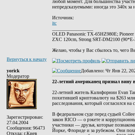
любой момент. Для большинства участн
непредсказуемыми: иногда это 340x за 
Источник:
itc
_________________
OLED Panasonic TX-65HZ980E; Pioneer
ZXC 120cm, Strong SRT-DM2100 (90*E-30
Желаю, чтобы у Вас сбылось то, чего В
Вернуться к началу
yorick
Добавлено
: Чт Янв 22, 20
Модератор
22-летний американец признал вину 
22-летний житель Калифорнии Evan Tan
похитившей криптовалюту на $263 млн. 
расследования, который согласился на с
В федеральном суде перед судьей Collee
Зарегистрирован:
закон RICO — о рэкете и коррупционных
27.04.2004
участники — друзья, которые познако
Сообщения: 96473
Йорке, Флориде и за рубежом. Они похи
Откуда: г.Киев