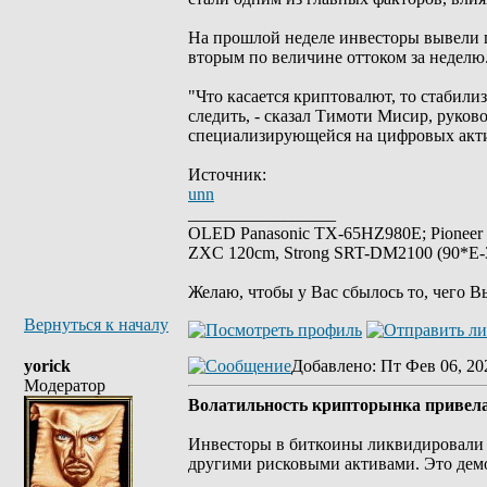
На прошлой неделе инвесторы вывели п
вторым по величине оттоком за неделю
"Что касается криптовалют, то стабили
следить, - сказал Тимоти Мисир, руко
специализирующейся на цифровых активах
Источник:
unn
_________________
OLED Panasonic TX-65HZ980E; Pioneer
ZXC 120cm, Strong SRT-DM2100 (90*E-30
Желаю, чтобы у Вас сбылось то, чего В
Вернуться к началу
yorick
Добавлено
: Пт Фев 06, 20
Модератор
Волатильность крипторынка привела 
Инвесторы в биткоины ликвидировали а
другими рисковыми активами. Это дем