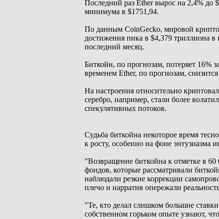
Последний раз Ether вырос на 2,4% до $
минимума в $1751,94.
По данным CoinGecko, мировой крипто
достижения пика в $4,379 триллиона в 
последний месяц.
Биткойн, по прогнозам, потеряет 16% за
временем Ether, по прогнозам, снизится
На настроения относительно криптовал
серебро, например, стали более волати
спекулятивных потоков.
Судьба биткойна некоторое время тесн
к росту, особенно на фоне энтузиазма 
"Возвращение биткойна к отметке в 60 0
фондов, которые рассматривали биткойн
наблюдали резкие коррекции самопрово
плечо и нарратив опережали реальность
"Те, кто делал слишком большие ставки
собственном горьком опыте узнают, что