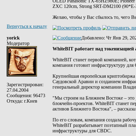
OLED Panasonic TX-65HZ980E; Pioneer
ZXC 120cm, Strong SRT-DM2100 (90*E-30
Желаю, чтобы у Вас сбылось то, чего В
Вернуться к началу
yorick
Добавлено
: Чт Янв 29, 20
Модератор
WhiteBIT работает над токенизацие
WhiteBIT станет первой компанией, ко
компания готовит инфраструктуру для
Крупнейшая европейская криптобиржа с
Саудовской Аравии и созданием инфрас
Зарегистрирован:
генеральный директор компании Влади
27.04.2004
Сообщения: 96473
"Мы строим на Ближнем Востоке – это 
Откуда: г.Киев
блокчейн-проектов. WhiteBIT станет п
активов Ближнего Востока", – рассказа
По его словам, компания создала рабо
WhiteBIT разрабатывает поэтапный пла
инфраструктуры для CBDC.