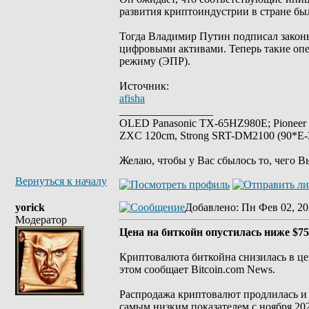
развития криптоиндустрии в стране был
Тогда Владимир Путин подписал закон
цифровыми активами. Теперь такие оп
режиму (ЭПР).
Источник:
afisha
_________________
OLED Panasonic TX-65HZ980E; Pioneer
ZXC 120cm, Strong SRT-DM2100 (90*E-30
Желаю, чтобы у Вас сбылось то, чего В
Вернуться к началу
yorick
Добавлено
: Пн Фев 02, 20
Модератор
Цена на биткойн опустилась ниже $7
Криптовалюта биткойна снизилась в це
этом сообщает Bitcoin.com News.
Распродажа криптовалют продлилась и н
самым низким показателем с ноября 202