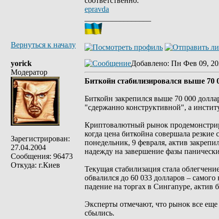
соответственно.
epravda
_________________
Вернуться к началу
yorick
Добавлено
: Пн Фев 09, 20
Модератор
Биткойн стабилизировался выше 70 0
Биткойн закрепился выше 70 000 долла
"сдержанно конструктивной", а инсти
Криптовалютный рынок продемонстриро
когда цена биткойна совершала резкие с
Зарегистрирован:
понедельник, 9 февраля, актив закрепи
27.04.2004
надежду на завершение фазы панических
Сообщения: 96473
Откуда: г.Киев
Текущая стабилизация стала облегчени
обвалился до 60 033 долларов – самого 
падение на торгах в Сингапуре, актив б
Эксперты отмечают, что рынок все еще 
сбылись.