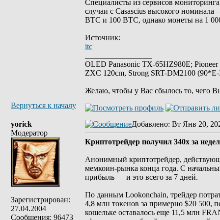
Специалисты из сервисов мониторинга 
случаи с Casascius высокого номинала 
BTC и 100 BTC, однако монеты на 1 00
Источник:
itc
_________________
OLED Panasonic TX-65HZ980E; Pioneer
ZXC 120cm, Strong SRT-DM2100 (90*E-30
Желаю, чтобы у Вас сбылось то, чего В
Вернуться к началу
yorick
Добавлено
: Вт Янв 20, 20
Модератор
Криптотрейдер получил 340х за неделю
Анонимный криптотрейдер, действующи
мемкоин-рынка конца года. С начальных
прибыль — и это всего за 7 дней.
По данным Lookonchain, трейдер потрат
Зарегистрирован:
4,8 млн токенов за примерно $20 500,
27.04.2004
кошельке оставалось еще 11,5 млн FRA
Сообщения: 96473