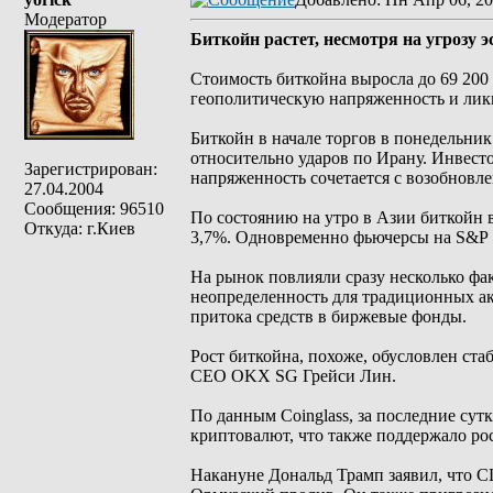
Модератор
Биткойн растет, несмотря на угрозу
Стоимость биткойна выросла до 69 200 
геополитическую напряженность и ликв
Биткойн в начале торгов в понедельни
относительно ударов по Ирану. Инвест
Зарегистрирован:
напряженность сочетается с возобновл
27.04.2004
Сообщения: 96510
По состоянию на утро в Азии биткойн в
Откуда: г.Киев
3,7%. Одновременно фьючерсы на S&P 
На рынок повлияли сразу несколько фа
неопределенность для традиционных ак
притока средств в биржевые фонды.
Рост биткойна, похоже, обусловлен ст
CEO OKX SG Грейси Лин.
По данным Coinglass, за последние сут
криптовалют, что также поддержало рос
Накануне Дональд Трамп заявил, что С