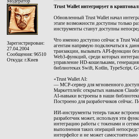
Модератор
Trust Wallet интегрирует в криптов
Обновленный Trust Wallet начал интег
этапе возможности доступны только раз
инструменты станут доступны непосред
Что именно доступно сейчас в Trust Wal
Зарегистрирован:
агентам напрямую подключаться к дан
27.04.2004
транзакции, вызывать API-функции без
Сообщения: 96510
Web3-функций, среди которых интеграци
Откуда: г.Киев
управление HD-кошельками, генерация 
библиотеках Swift, Kotlin, TypeScript, 
«Trust Wallet AI:
— MCP-сервер для мгновенного доступа
Маркетплейс открытых навыков Claud
AI-навыки встроены в наши библиотек
Построено для разработчиков сейчас. 
ИИ-инструменты теперь также встроен
разработчик может, используя эти фун
интеграцию работы с токенами и сетям
выполнения таких операций непосредств
интерфейсе и не может самостоятельно