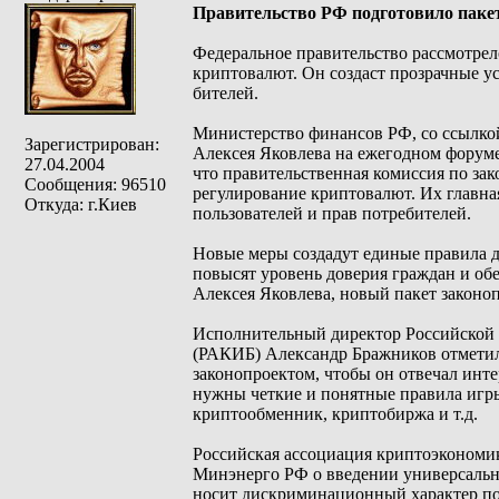
Правительство РФ подготовило паке
Фе­дераль­ное пра­витель­ство рас­смот­ре­л
крип­то­валют. Он соз­даст проз­рач­ные ус
бите­лей.
Министерство финансов РФ, со ссылко
Зарегистрирован:
Алексея Яковлева на ежегодном форуме
27.04.2004
что правительственная комиссия по за
Сообщения: 96510
регулирование криптовалют. Их главная
Откуда: г.Киев
пользователей и прав потребителей.
Новые меры создадут единые правила д
повысят уровень доверия граждан и обе
Алексея Яковлева, новый пакет законо
Исполнительный директор Российской 
(РАКИБ) Александр Бражников отметил,
законопроектом, чтобы он отвечал инте
нужны четкие и понятные правила игры 
криптообменник, криптобиржа и т.д.
Российская ассоциация криптоэкономик
Минэнерго РФ о введении универсально
носит дискриминационный характер по