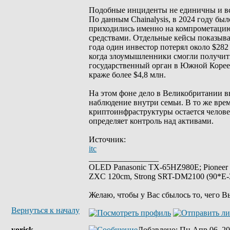
Подобные инциденты не единичны и все
По данным Chainalysis, в 2024 году бы
приходились именно на компрометацию
средствами. Отдельные кейсы показыва
года один инвестор потерял около $282 
когда злоумышленники смогли получить
государственный орган в Южной Корее ф
краже более $4,8 млн.
На этом фоне дело в Великобритании в
наблюдение внутри семьи. В то же вре
криптоинфраструктуры остается человек
определяет контроль над активами.
Источник:
itc
_________________
OLED Panasonic TX-65HZ980E; Pioneer
ZXC 120cm, Strong SRT-DM2100 (90*E-30
Желаю, чтобы у Вас сбылось то, чего В
Вернуться к началу
yorick
Добавлено
: Пн Апр 06, 20