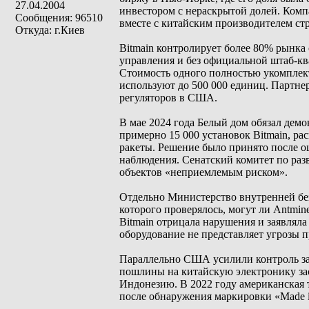
27.04.2004
инвестором с нераскрытой долей. Компа
Сообщения: 96510
вместе с китайским производителем стр
Откуда: г.Киев
Bitmain контролирует более 80% рынка
управления и без официальной штаб-кв
Стоимость одного полностью укомплект
используют до 500 000 единиц. Партне
регуляторов в США.
В мае 2024 года Белый дом обязал дем
примерно 15 000 установок Bitmain, ра
ракеты. Решение было принято после о
наблюдения. Сенатский комитет по раз
объектов «неприемлемым риском».
Отдельно Министерство внутренней без
которого проверялось, могут ли Antmin
Bitmain отрицала нарушения и заявляла 
оборудование не представляет угрозы 
Параллельно США усилили контроль за
пошлины на китайскую электронику зас
Индонезию. В 2022 году американская 
после обнаружения маркировки «Made i