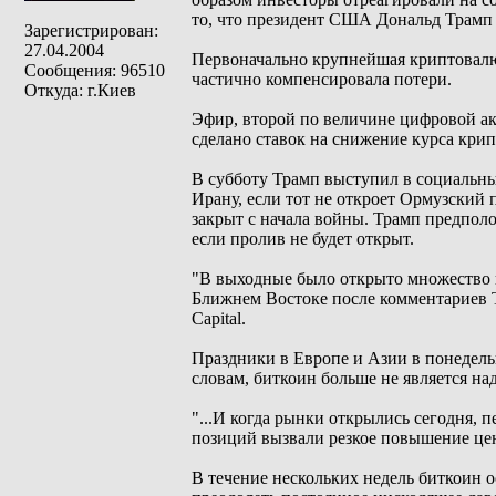
то, что президент США Дональд Трамп 
Зарегистрирован:
27.04.2004
Первоначально крупнейшая криптовалют
Сообщения: 96510
частично компенсировала потери.
Откуда: г.Киев
Эфир, второй по величине цифровой акт
сделано ставок на снижение курса кри
В субботу Трамп выступил в социальных
Ирану, если тот не откроет Ормузский
закрыт с начала войны. Трамп предполо
если пролив не будет открыт.
"В выходные было открыто множество 
Ближнем Востоке после комментариев Т
Capital.
Праздники в Европе и Азии в понедель
словам, биткоин больше не является н
"...И когда рынки открылись сегодня, 
позиций вызвали резкое повышение цен
В течение нескольких недель биткоин о