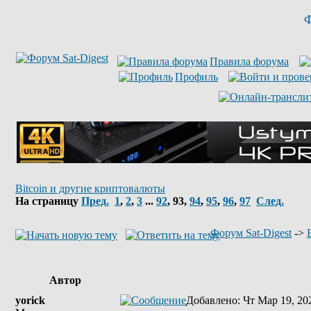
Ф
Правила форума
Профиль
Bitcoin и другие криптовалюты
На страницу
Пред.
1
,
2
,
3
...
92
,
93
,
94
,
95
,
96
,
97
След.
Форум Sat-Digest
->
Автор
yorick
Добавлено
: Чт Мар 19, 20