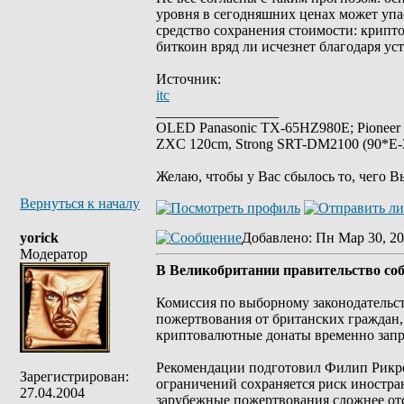
уровня в сегодняшних ценах может упа
средство сохранения стоимости: крипт
биткоин вряд ли исчезнет благодаря ус
Источник:
itc
_________________
OLED Panasonic TX-65HZ980E; Pioneer
ZXC 120cm, Strong SRT-DM2100 (90*E-30
Желаю, чтобы у Вас сбылось то, чего В
Вернуться к началу
yorick
Добавлено
: Пн Мар 30, 20
Модератор
В Великобритании правительство со
Комиссия по выборному законодательст
пожертвования от британских граждан,
криптовалютные донаты временно запр
Рекомендации подготовил Филип Рикро
Зарегистрирован:
ограничений сохраняется риск иностра
27.04.2004
зарубежные пожертвования сложнее отс