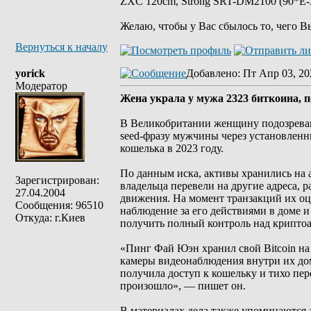
ZXC 120cm, Strong SRT-DM2100 (90*E-30
Желаю, чтобы у Вас сбылось то, чего В
Вернуться к началу
yorick
Добавлено
: Пт Апр 03, 20
Модератор
Жена украла у мужа 2323 биткоина, 
В Великобритании женщину подозревают
seed-фразу мужчины через установленны
кошелька в 2023 году.
По данным иска, активы хранились на ап
Зарегистрирован:
владельца перевели на другие адреса, р
27.04.2004
движения. На момент транзакций их оц
Сообщения: 96510
наблюдение за его действиями в доме и
Откуда: г.Киев
получить полный контроль над криптоа
«Пинг Фай Юэн хранил свой Bitcoin на 
камеры видеонаблюдения внутри их дом
получила доступ к кошельку и тихо пер
произошло», — пишет он.
В материалах дела также упоминаются а