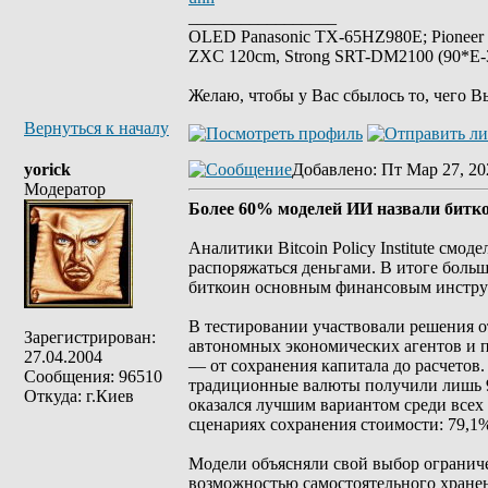
_________________
OLED Panasonic TX-65HZ980E; Pioneer
ZXC 120cm, Strong SRT-DM2100 (90*E-30
Желаю, чтобы у Вас сбылось то, чего В
Вернуться к началу
yorick
Добавлено
: Пт Мар 27, 20
Модератор
Более 60% моделей ИИ назвали битк
Аналитики Bitcoin Policy Institute смо
распоряжаться деньгами. В итоге боль
биткоин основным финансовым инструм
В тестировании участвовали решения от
Зарегистрирован:
автономных экономических агентов и 
27.04.2004
— от сохранения капитала до расчетов
Сообщения: 96510
традиционные валюты получили лишь 9,
Откуда: г.Киев
оказался лучшим вариантом среди всех
сценариях сохранения стоимости: 79,1
Модели объясняли свой выбор ограниче
возможностью самостоятельного хранен