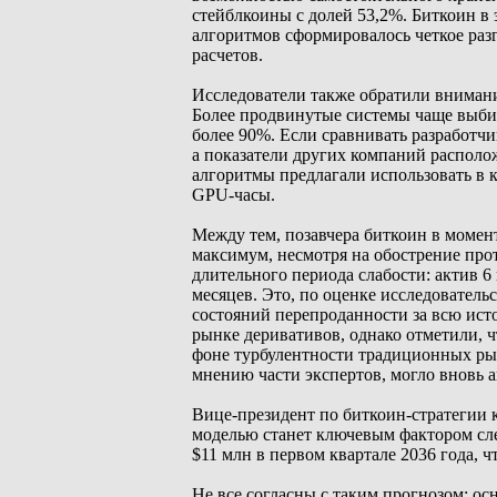
стейблкоины с долей 53,2%. Биткоин в 
алгоритмов сформировалось четкое ра
расчетов.
Исследователи также обратили вниман
Более продвинутые системы чаще выбир
более 90%. Если сравнивать разработч
а показатели других компаний располо
алгоритмы предлагали использовать в 
GPU-часы.
Между тем, позавчера биткоин в момен
максимум, несмотря на обострение пр
длительного периода слабости: актив 6
месяцев. Это, по оценке исследователь
состояний перепроданности за всю ист
рынке деривативов, однако отметили, 
фоне турбулентности традиционных ры
мнению части экспертов, могло вновь а
Вице-президент по биткоин-стратегии 
моделью станет ключевым фактором сле
$11 млн в первом квартале 2036 года, 
Не все согласны с таким прогнозом: ос