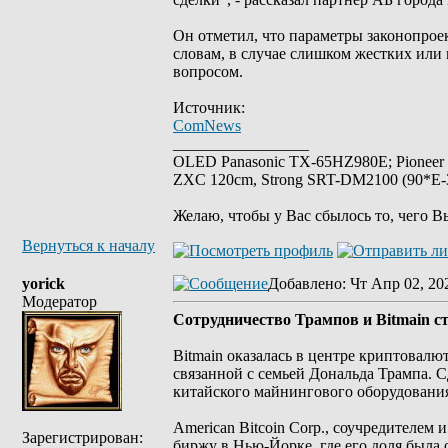
Он отметил, что параметры законопрое
словам, в случае слишком жестких или
вопросом.
Источник:
ComNews
_________________
OLED Panasonic TX-65HZ980E; Pioneer
ZXC 120cm, Strong SRT-DM2100 (90*E-30
Желаю, чтобы у Вас сбылось то, чего В
Вернуться к началу
yorick
Добавлено
: Чт Апр 02, 20
Модератор
Cотрудничество Трампов и Bitmain с
Bitmain оказалась в центре криптовалю
связанной с семьей Дональда Трампа. С
китайского майнингового оборудования
American Bitcoin Corp., соучредителем 
Зарегистрирован:
биржу в Нью-Йорке, где его доля была