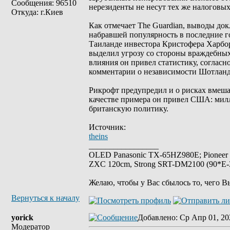
Сообщения: 96510
нерезиденты не несут тех же налоговых
Откуда: г.Киев
Как отмечает The Guardian, выводы док
набравшей популярность в последние го
Таиланде инвестора Кристофера Харбор
выделил угрозу со стороны враждебных
влияния он привел статистику, соглас
комментарии о независимости Шотланд
Рикрофт предупредил и о рисках вмеша
качестве примера он привел США: мил
британскую политику.
Источник:
theins
_________________
OLED Panasonic TX-65HZ980E; Pioneer
ZXC 120cm, Strong SRT-DM2100 (90*E-30
Желаю, чтобы у Вас сбылось то, чего В
Вернуться к началу
yorick
Добавлено
: Ср Апр 01, 20
Модератор