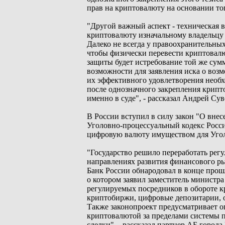
прав на криптовалюту на основании тог
"Другой важный аспект - техническая 
криптовалюту изначальному владельцу 
Далеко не всегда у правоохранительных
чтобы физически перевести криптовал
защиты будет истребование той же сум
возможности для заявления иска о возм
их эффективного удовлетворения необх
после однозначного закрепления крипт
именно в суде", - рассказал Андрей Сув
В России вступил в силу закон "О вне
Уголовно-процессуальный кодекс Росси
цифровую валюту имуществом для Уголо
"Государство решило переработать рег
направлениях развития финансового рын
Банк России обнародовал в конце прош
о котором заявил заместитель министра
регулируемых посредников в обороте к
криптобиржи, цифровые депозитарии, 
Также законопроект предусматривает о
криптовалютой за пределами системы п
сделки", - рассказал партнер АБ горо