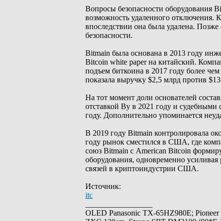
Вопросы безопасности оборудования Bit
возможность удаленного отключения. К
впоследствии она была удалена. Позже
безопасности.
Bitmain была основана в 2013 году и
Bitcoin white paper на китайский. Ком
подъем биткоина в 2017 году более чем
показала выручку $2,5 млрд против $1
На тот момент доли основателей соста
отставкой Ву в 2021 году и судебными
году. Дополнительно упоминается неу
В 2019 году Bitmain контролировала ок
году рынок сместился в США, где комп
союз Bitmain с American Bitcoin форми
оборудования, одновременно усиливая 
связей в криптоиндустрии США.
Источник:
itc
_________________
OLED Panasonic TX-65HZ980E; Pioneer