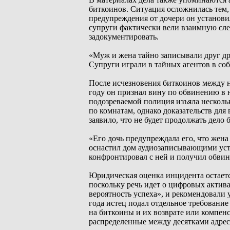
биткоинов. Ситуация осложнилась тем,
предупреждения от дочери он установил 
супруги фактически вели взаимную сле
задокументировать.
«Муж и жена тайно записывали друг друг
Супруги играли в тайных агентов в соб
После исчезновения биткоинов между 
году он признал вину по обвинению в 
подозреваемой полиция изъяла несколь
по комнатам, однако доказательств для
заявило, что не будет продолжать дело
«Его дочь предупреждала его, что жен
оснастил дом аудиозаписывающими устро
конфронтировал с ней и получил обвин
Юридическая оценка инцидента остаетс
поскольку речь идет о цифровых актива
вероятность успеха», и рекомендовали 
года истец подал отдельное требование
на биткоины и их возврате или компенс
распределенные между десятками адрес