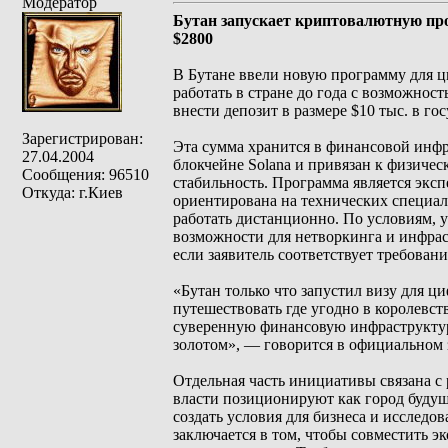
Модератор
Бутан запускает криптовалютную пр
$2800
В Бутане ввели новую программу для ц
работать в стране до года с возможнос
внести депозит в размере $10 тыс. в 
Зарегистрирован:
Эта сумма хранится в финансовой инфр
27.04.2004
блокчейне Solana и привязан к физичес
Сообщения: 96510
стабильность. Программа является экс
Откуда: г.Киев
ориентирована на технических специал
работать дистанционно. По условиям, у
возможности для нетворкинга и инфрас
если заявитель соответствует требован
«Бутан только что запустил визу для ц
путешествовать где угодно в королевств
суверенную финансовую инфраструктур
золотом», — говорится в официальном 
Отдельная часть инициативы связана с
власти позиционируют как город будущ
создать условия для бизнеса и исследо
заключается в том, чтобы совместить э