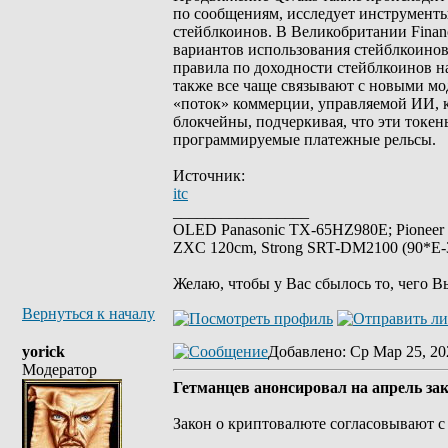
по сообщениям, исследует инструменты 
стейблкоинов. В Великобритании Financi
вариантов использования стейблкоинов
правила по доходности стейблкоинов н
также все чаще связывают с новыми мо
«поток» коммерции, управляемой ИИ, к
блокчейны, подчеркивая, что эти токен
программируемые платежные рельсы.
Источник:
itc
_________________
OLED Panasonic TX-65HZ980E; Pioneer
ZXC 120cm, Strong SRT-DM2100 (90*E-30
Желаю, чтобы у Вас сбылось то, чего В
Вернуться к началу
yorick
Добавлено
: Ср Мар 25, 20
Модератор
Гетманцев анонсировал на апрель за
Закон о криптовалюте согласовывают с