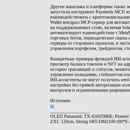
Другие кошельки и платформы также эк
запустила инструмент Payments MCP, ко
взаимодействовать с криптокошельками
Wallet внедрил MCP-сервер для автома
на поддерживаемых сетях, включая Sola
автоматизирует взаимодействие с MetaM
торговых ботов, периодические свапы 
серверы от сторонних проектов, в частн
управления портфелем, трейдингом, с
Конкретные примеры функций ИИ-агент
просмотр баланса токенов и NFT на ад
истории транзакций и статусов, монит
управление позициями, стейкингом или
ИИ-ассистенты не могут получить seed
настройки без прямой авторизации пол
контролем и ограниченными разрешен
Источник:
itc
_________________
OLED Panasonic TX-65HZ980E; Pioneer
ZXC 120cm, Strong SRT-DM2100 (90*E-30