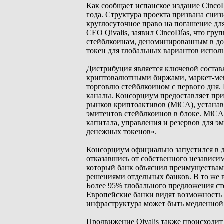
Как сообщает испанское издание Cinco
года. Структура проекта призвана сни
круглосуточное право на погашение дл
CEO Qivalis, заявил CincoDías, что г
стейблкоинам, деноминированным в до
токен для глобальных вариантов испол
Дистрибуция является ключевой состав
криптовалютными биржами, маркет-мей
торговлю стейблкоином с первого дня. 
каналы. Консорциум предоставляет пр
рынков криптоактивов (MiCA), устанав
эмитентов стейблкоинов в блоке. MiCA,
капитала, управления и резервов для 
денежных токенов».
Консорциум официально запустился в д
отказавшись от собственного независи
который банк объяснил преимуществам
решениями отдельных банков. В то же 
Более 95% глобального предложения ст
Европейские банки видят возможность 
инфраструктура может быть медленной 
Продвижение Qivalis также происходит 