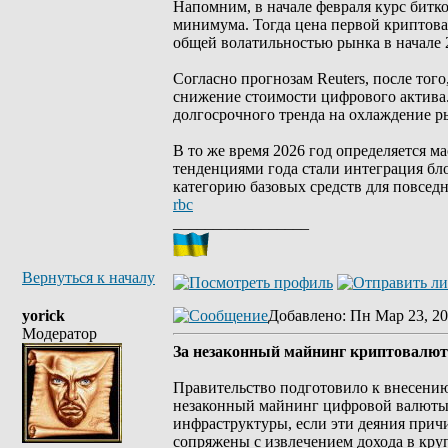
Напомним, в начале февраля курс битк
минимума. Тогда цена первой криптова
общей волатильностью рынка в начале 
Согласно прогнозам Reuters, после того
снижение стоимости цифрового актива.
долгосрочного тренда на охлаждение р
В то же время 2026 год определяется 
тенденциями года стали интеграция бл
категорию базовых средств для повсед
rbc
_________________
Вернуться к началу
yorick
Добавлено
: Пн Мар 23, 20
Модератор
За незаконный майнинг криптовалют
Правительство подготовило к внесению
незаконный майнинг цифровой валюты 
инфраструктуры, если эти деяния прич
сопряжены с извлечением дохода в кру