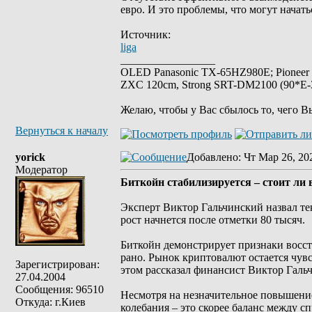
евро. И это проблемы, что могут начать
Источник:
liga
_________________
OLED Panasonic TX-65HZ980E; Pioneer
ZXC 120cm, Strong SRT-DM2100 (90*E-30
Желаю, чтобы у Вас сбылось то, чего В
Вернуться к началу
yorick
Добавлено
: Чт Мар 26, 20
Модератор
Биткойн стабилизируется – стоит ли
Эксперт Виктор Гальчинский назвал те
рост начнется после отметки 80 тысяч.
Биткойн демонстрирует признаки восст
рано. Рынок криптовалют остается чув
Зарегистрирован:
этом рассказал финансист Виктор Галь
27.04.2004
Сообщения: 96510
Несмотря на незначительное повышение
Откуда: г.Киев
колебания – это скорее баланс между с