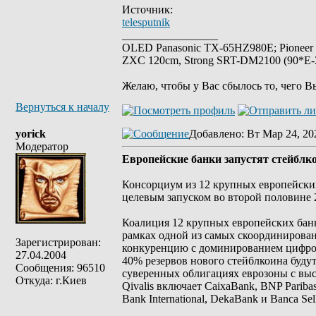
Источник:
telesputnik
_________________
OLED Panasonic TX-65HZ980E; Pioneer
ZXC 120cm, Strong SRT-DM2100 (90*E-30
Желаю, чтобы у Вас сбылось то, чего В
Вернуться к началу
yorick
Добавлено
: Вт Мар 24, 20
Модератор
Европейские банки запустят стейблко
Консорциум из 12 крупных европейских 
целевым запуском во второй половине 20
Коалиция 12 крупных европейских банк
рамках одной из самых скоординирован
Зарегистрирован:
конкуренцию с доминированием цифров
27.04.2004
40% резервов нового стейблкоина будут
Сообщения: 96510
суверенных облигациях еврозоны с выс
Откуда: г.Киев
Qivalis включает CaixaBank, BNP Pariba
Bank International, DekaBank и Banca Sel