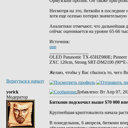
Ормузский пролив. Он также пригрозил,
Несмотря на это, биткойн в последние 
хотя еще осенью потерял значительную 
Аналитики отмечают, что дальнейшая д
сейчас оценивается на уровне 65-66 ты
Источник:
unn
_________________
OLED Panasonic TX-65HZ980E; Pioneer
ZXC 120cm, Strong SRT-DM2100 (90*E-30
Желаю, чтобы у Вас сбылось то, чего В
Вернуться к началу
yorick
Добавлено
: Вт Апр 07, 20
Модератор
Биткоин подскочил выше $70 000 впе
Крупнейшая криптовалюта начала раст
В понедельник, 6 авпреля, биткоин впе
образом инвесторы отреагировали на со