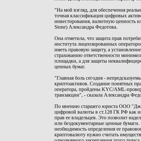
"На мой взгляд, для обеспечения реал
точная классификация цифровых активо
инвестирования, валютную ценность ил
Stone) Александра Федотова.
Она отметила, что защита прав потреби
института лицензированных операторов
иметь правовую защиту, а установлени
страхованию ответственности минимизи
площадки, а для защиты неквалифицир
ценных бумаг.
"Главная боль сегодня - непредсказуем
криптоактивов. Создание понятных пра
оператора, пройдены KYC/AML-проверк
транзакции", - сказала Александра Фед
По мнению старшего юриста ООО "Джи 
цифровой валюты в ст.128 ГК РФ как 
прав ее владельцев. Это позволит наде
или бездокументарные ценные бумаги. 
необходимость определения ее правово
криптовалюту нужно считать имущество
однозначного закрепления этого тезиса