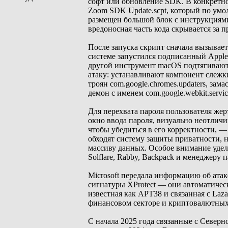
софт или обновление SDK. В конкретном
Zoom SDK Update.scpt, который по умол
размещен большой блок с инструкциями
вредоносная часть кода скрывается за 
После запуска скрипт сначала вызывает
системе запустился подписанный Apple
другой инструмент macOS подтягивают
атаку: устанавливают компонент слежки з
троян com.google.chromes.updaters, зам
демон с именем com.google.webkit.servi
Для перехвата пароля пользователя жер
окно ввода пароля, визуально неотлич
чтобы убедиться в его корректности, —
обходят систему защиты приватности, 
массиву данных. Особое внимание удел
Solflare, Rabby, Backpack и менеджеру 
Microsoft передала информацию об атак
сигнатуры XProtect — они автоматическ
известная как APT38 и связанная с Laz
финансовом секторе и криптовалютных
C начала 2025 года связанные с Север