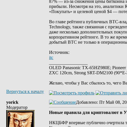
87% — из-за снижения цены биткоина и
прибыли. Несмотря на это, аналитики 
«Покупать» и целевой ценой $4 — поте
Во главе рейтинга публичных BTC-влад
Technology, также связанная с президе
даже несколько дополнительных покуп
корпоративном рейтинге. В то же врем
добытый BTC не только в операционный 
Источник:
itc
_________________
OLED Panasonic TX-65HZ980E; Pioneer
ZXC 120cm, Strong SRT-DM2100 (90*E-30
Желаю, чтобы у Вас сбылось то, чего В
Вернуться к началу
yorick
Добавлено
: Пт Май 08, 20
Модератор
Новые правила для криптовалют в Ук
НКЦБФР впервые публично очертила т