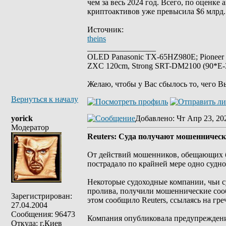
чем за весь 2024 год. Всего, по оценк
криптоактивов уже превысила $6 млрд.
Источник:
theins
_________________
OLED Panasonic TX-65HZ980E; Pioneer
ZXC 120cm, Strong SRT-DM2100 (90*E-30
Желаю, чтобы у Вас сбылось то, чего В
Вернуться к началу
yorick
Добавлено
: Чт Апр 23, 20
Модератор
Reuters: Суда получают мошенническ
От действий мошенников, обещающих бе
пострадало по крайней мере одно судно
Некоторые судоходные компании, чьи с
пролива, получили мошеннические соо
Зарегистрирован:
этом сообщило Reuters, ссылаясь на 
27.04.2004
Сообщения: 96473
Компания опубликовала предупреждение
Откуда: г.Киев