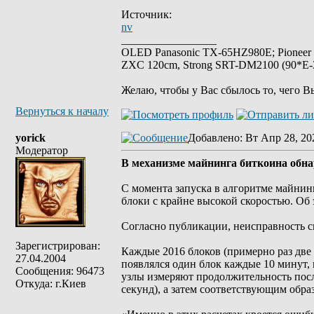
Источник:
nv
_________________
OLED Panasonic TX-65HZ980E; Pioneer
ZXC 120cm, Strong SRT-DM2100 (90*E-30
Желаю, чтобы у Вас сбылось то, чего В
Вернуться к началу
yorick
Добавлено
: Вт Апр 28, 20
Модератор
В механизме майнинга биткоина обн
С момента запуска в алгоритме майнин
блоки с крайне высокой скоростью. Об 
Согласно публикации, неисправность с
Зарегистрирован:
Каждые 2016 блоков (примерно раз две
27.04.2004
появлялся один блок каждые 10 минут,
Сообщения: 96473
узлы измеряют продолжительность посл
Откуда: г.Киев
секунд), а затем соответствующим обр