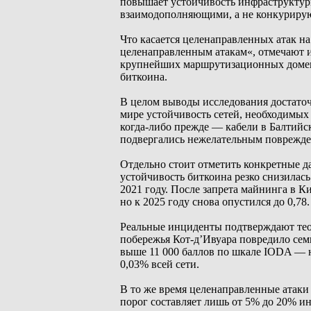
повышает устойчивость инфраструктуры
взаимодополняющими, а не конкуриру
Что касается целенаправленных атак на
целенаправленным атакам«, отмечают и
крупнейших маршрутизационных доменов
биткоина.
В целом выводы исследования достаточ
мире устойчивость сетей, необходимы
когда-либо прежде — кабели в Балтийс
подвергались нежелательным поврежде
Отдельно стоит отметить конкретные д
устойчивость биткоина резко снизилас
2021 году. После запрета майнинга в Ки
но к 2025 году снова опустился до 0,78.
Реальные инциденты подтверждают теор
побережья Кот-д’Ивуара повредило сем
выше 11 000 баллов по шкале IODA — н
0,03% всей сети.
В то же время целенаправленные атаки
порог составляет лишь от 5% до 20% и