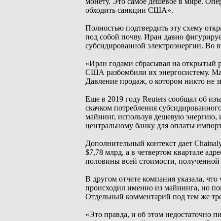
монету. Это самое дешевое в мире. Оп
обходить санкции США».
Полностью подтвердить эту схему откр
под собой почву. Иран давно фигурируе
субсидированной электроэнергии. Во вт
«Иран годами сбрасывал на открытый 
США разбомбили их энергосистему. Май
Давление продаж, о котором никто не з
Еще в 2019 году Reuters сообщал об из
скачком потребления субсидированного 
майнинг, используя дешевую энергию,
центральному банку для оплаты импорт
Дополнительный контекст дает Chainaly
$7,78 млрд, а в четвертом квартале ад
половины всей стоимости, полученной
В другом отчете компания указала, что 
происходил именно из майнинга, но по
Отдельный комментарий под тем же тре
«Это правда, и об этом недостаточно 