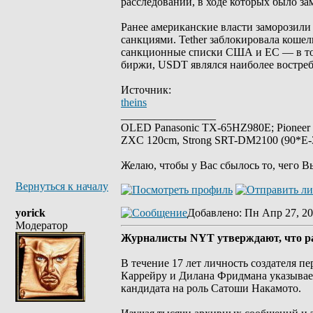
расследований, в ходе которых было за
Ранее американские власти заморозили
санкциями. Tether заблокировала кошел
санкционные списки США и ЕС — в том
биржи, USDT являлся наиболее востреб
Источник:
theins
_________________
OLED Panasonic TX-65HZ980E; Pioneer
ZXC 120cm, Strong SRT-DM2100 (90*E-30
Желаю, чтобы у Вас сбылось то, чего В
Вернуться к началу
yorick
Добавлено
: Пн Апр 27, 20
Модератор
Журналисты NYT утверждают, что р
В течение 17 лет личность создателя 
Каррейру и Дилана Фридмана указывает
кандидата на роль Сатоши Накамото.