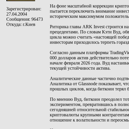
На фоне масштабной коррекции крипто
Зарегистрирован:
пытается переключить внимание инвест
27.04.2004
историческим максимумом положитель
Сообщения: 96473
Откуда: г.Киев
Риторика главы ARK Invest строится н
прецедентами. По словам Кэти Вуд, об
цикла можно считать «настоящей побед
инвесторам приходилось терпеть горазд
Согласно данным платформы TradingVie
000 долларов актив действительно поте
начале февраля 2026 года. Вуд настаив
текущей устойчивости актива.
Аналитические данные частично подтв
Аналитика от Glassnode показывает, чт
прошлых циклов, когда биткоин терял 
По мнению Вуд, биткоин преодолел тот
экспериментом, превратившись в полно
сегодняшней относительной стабильно
криптовалюты крупными контрагентами
отношение к волатильности и переосмы