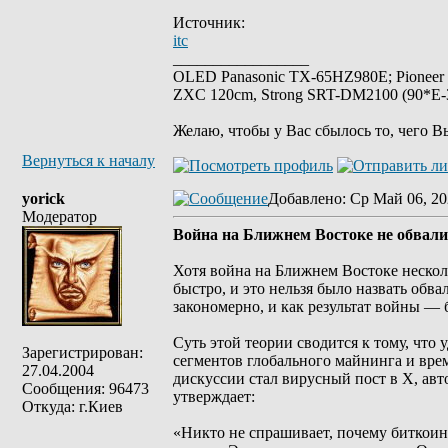
Источник:
itc
_________________
OLED Panasonic TX-65HZ980E; Pioneer
ZXC 120cm, Strong SRT-DM2100 (90*E-30
Желаю, чтобы у Вас сбылось то, чего В
Вернуться к началу
yorick
Добавлено
: Ср Май 06, 20
Модератор
Война на Ближнем Востоке не обвали
Хотя война на Ближнем Востоке несколь
быстро, и это нельзя было назвать обв
закономерно, и как результат войны — 
Суть этой теории сводится к тому, что
Зарегистрирован:
сегментов глобального майнинга и врем
27.04.2004
дискуссии стал вирусный пост в X, авт
Сообщения: 96473
утверждает:
Откуда: г.Киев
«Никто не спрашивает, почему биткоин