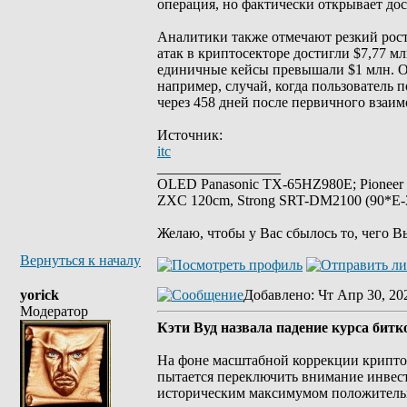
операция, но фактически открывает до
Аналитики также отмечают резкий рост
атак в криптосекторе достигли $7,77 м
единичные кейсы превышали $1 млн. 
например, случай, когда пользователь п
через 458 дней после первичного взаим
Источник:
itc
_________________
OLED Panasonic TX-65HZ980E; Pioneer
ZXC 120cm, Strong SRT-DM2100 (90*E-30
Желаю, чтобы у Вас сбылось то, чего В
Вернуться к началу
yorick
Добавлено
: Чт Апр 30, 20
Модератор
Кэти Вуд назвала падение курса битк
На фоне масштабной коррекции крипто
пытается переключить внимание инвест
историческим максимумом положительн