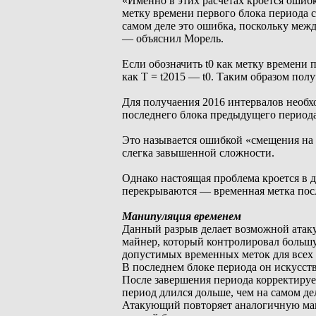
«Именно в этих расчетах кроется ошиб
метку времени первого блока периода 
самом деле это ошибка, поскольку межд
— объяснил Морель.
Если обозначить t0 как метку времени 
как T = t2015 — t0. Таким образом получа
Для получаения 2016 интервалов необхо
последнего блока предыдущего периода
Это называется ошибкой «смещения на 
слегка завышенной сложности.
Однако настоящая проблема кроется в д
перекрываются — временная метка посл
Манипуляция временем
Данный разрыв делает возможной атак
майнер, который контролировал больш
допустимых временных меток для всех б
В последнем блоке периода он искусст
После завершения периода корректируе
период длился дольше, чем на самом де
Атакующий повторяет аналогичную ма