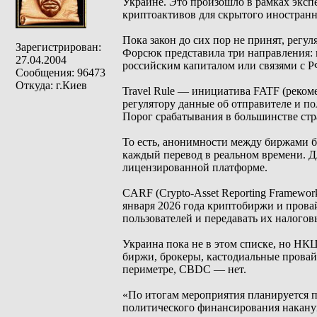
Украине. Это произошло в рамках экспе
криптоактивов для скрытого иностранн
Пока закон до сих пор не принят, ре
Зарегистрирован:
Форсюк представила три направления: 
27.04.2004
российским капиталом или связями с Р
Сообщения: 96473
Откуда: г.Киев
Travel Rule — инициатива FATF (реком
регулятору данные об отправителе и по
Порог срабатывания в большинстве стр
То есть, анонимности между биржами б
каждый перевод в реальном времени. Д
лицензированной платформе.
CARF (Crypto-Asset Reporting Framewor
января 2026 года криптобиржи и прова
пользователей и передавать их налогов
Украина пока не в этом списке, но НК
биржи, брокеры, кастодиальные прова
периметре, CBDC — нет.
«По итогам мероприятия планируется 
политического финансирования накану