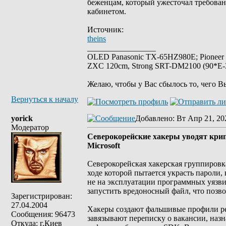
беженцам, который ужесточал требован
кабинетом.
Источник:
theins
_________________
OLED Panasonic TX-65HZ980E; Pioneer
ZXC 120cm, Strong SRT-DM2100 (90*E-30
Желаю, чтобы у Вас сбылось то, чего В
Вернуться к началу
yorick
Добавлено
: Вт Апр 21, 20
Модератор
Северокорейские хакеры уводят кри
Microsoft
Северокорейская хакерская группировка
ходе которой пытается украсть пароли,
не на эксплуатации программных уязви
запустить вредоносный файл, что позв
Зарегистрирован:
27.04.2004
Хакеры создают фальшивые профили ре
Сообщения: 96473
завязывают переписку о вакансии, наз
Откуда: г.Киев