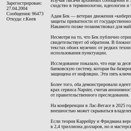
Изучая тысячи архивных сообщений и 
Зарегистрирован:
сходство в терминологии, идеологии и
27.04.2004
Сообщения: 96473
Адам Бек — ветеран движения «киберпа
Откуда: г.Киев
защиты приватности от государственног
Накамото позже позаимствовал для май
Несмотря на то, что Бек публично отр
свидетельствует об обратном. В блокно
текстах обоих мужчин: от редких техн
использования пунктуации.
Исследование показало, что еще за дес
банковскую систему, которая бы базиро
защищена от инфляции. Эти пять ключе
Более того, оба демонстрировали идент
крах сервиса Napster, считая анонимн
от правительственного преследования.
На конференции в Лас-Вегасе в 2025 г
внешностью может скрываться владеле
Если теория Каррейру и Фридмана верн
в 2,4 триллиона долларов, но и мастер