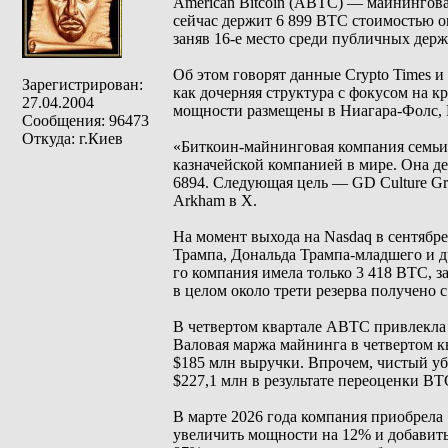
American Bitcoin (ABTC) — майнинго
сейчас держит 6 899 BTC стоимостью ок
заняв 16-е место среди публичных держ
Об этом говорят данные Crypto Times и
Зарегистрирован:
как дочерняя структура с фокусом на
27.04.2004
мощности размещены в Ниагара-Фолс, М
Сообщения: 96473
Откуда: г.Киев
«Биткоин-майнинговая компания семьи 
казначейской компанией в мире. Она де
6894. Следующая цель — GD Culture Gr
Arkham в Х.
На момент выхода на Nasdaq в сентябр
Трампа, Дональда Трампа-младшего и др
го компания имела только 3 418 BTC, 
в целом около трети резерва получено 
В четвертом квартале ABTC привлекла 
Валовая маржа майнинга в четвертом к
$185 млн выручки. Впрочем, чистый уб
$227,1 млн в результате переоценки BT
В марте 2026 года компания приобрела 
увеличить мощности на 12% и добавить