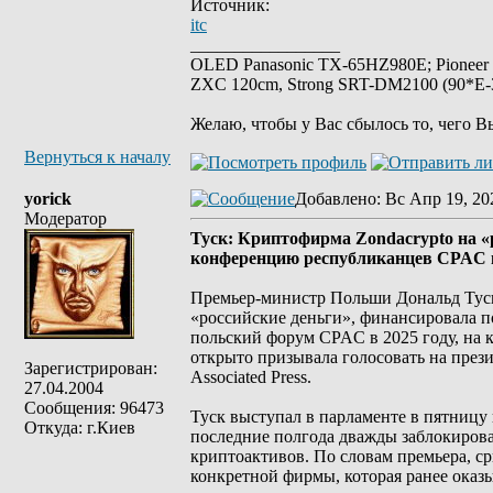
Источник:
itc
_________________
OLED Panasonic TX-65HZ980E; Pioneer
ZXC 120cm, Strong SRT-DM2100 (90*E-30
Желаю, чтобы у Вас сбылось то, чего В
Вернуться к началу
yorick
Добавлено
: Вс Апр 19, 20
Модератор
Туск: Криптофирма Zondacrypto на «
конференцию республиканцев CPAC
Премьер-министр Польши Дональд Туск 
«российские деньги», финансировала п
польский форум CPAC в 2025 году, на
открыто призывала голосовать на през
Зарегистрирован:
Associated Press.
27.04.2004
Сообщения: 96473
Туск выступал в парламенте в пятницу
Откуда: г.Киев
последние полгода дважды заблокирова
криптоактивов. По словам премьера, ср
конкретной фирмы, которая ранее оказ