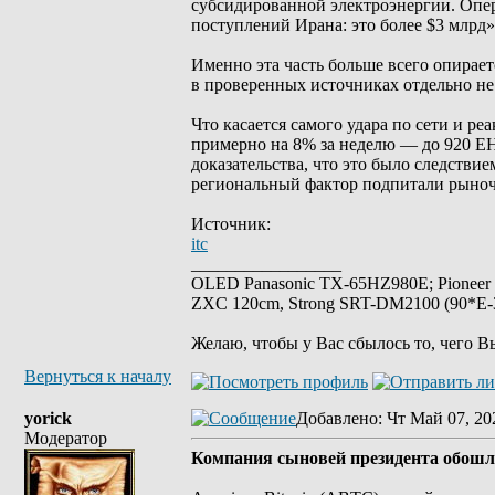
субсидированной электроэнергии. Опе
поступлений Ирана: это более $3 млрд»
Именно эта часть больше всего опирает
в проверенных источниках отдельно не
Что касается самого удара по сети и р
примерно на 8% за неделю — до 920 EH
доказательства, что это было следстви
региональный фактор подпитали рыноч
Источник:
itc
_________________
OLED Panasonic TX-65HZ980E; Pioneer
ZXC 120cm, Strong SRT-DM2100 (90*E-30
Желаю, чтобы у Вас сбылось то, чего В
Вернуться к началу
yorick
Добавлено
: Чт Май 07, 20
Модератор
Компания сыновей президента обошла 