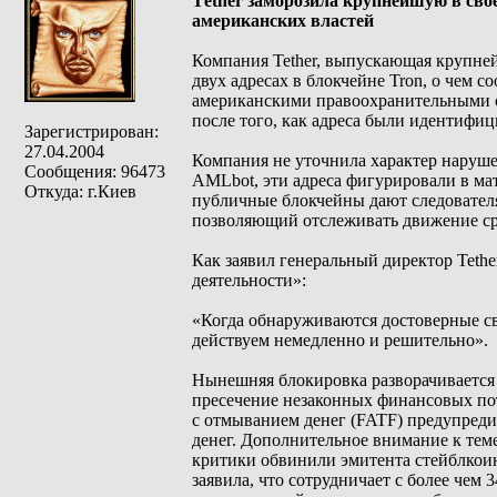
Тether заморозила крупнейшую в сво
американских властей
Компания Tether, выпускающая крупне
двух адресах в блокчейне Tron, о чем с
американскими правоохранительными 
после того, как адреса были идентифиц
Зарегистрирован:
27.04.2004
Компания не уточнила характер наруш
Сообщения: 96473
AMLbot, эти адреса фигурировали в ма
Откуда: г.Киев
публичные блокчейны дают следователя
позволяющий отслеживать движение сре
Как заявил генеральный директор Teth
деятельности»:
«Когда обнаруживаются достоверные с
действуем немедленно и решительно».
Нынешняя блокировка разворачивается 
пресечение незаконных финансовых пот
с отмыванием денег (FATF) предупреди
денег. Дополнительное внимание к теме
критики обвинили эмитента стейблкоин
заявила, что сотрудничает с более чем