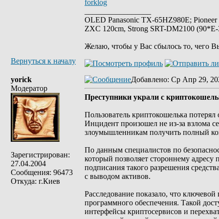
forklog
_________________
OLED Panasonic TX-65HZ980E; Pioneer
ZXC 120cm, Strong SRT-DM2100 (90*E-30
Желаю, чтобы у Вас сбылось то, чего В
Вернуться к началу
yorick
Добавлено
: Ср Апр 29, 20
Модератор
Преступники украли с криптокошельк
Пользователь криптокошелька потерял 
Инцидент произошел не из-за взлома се
злоумышленникам получить полный кон
По данным специалистов по безопасност
Зарегистрирован:
который позволяет стороннему адресу 
27.04.2004
подписания такого разрешения средств
Сообщения: 96473
с выводом активов.
Откуда: г.Киев
Расследование показало, что ключевой
программного обеспечения. Такой дост
интерфейсы криптосервисов и перехваты