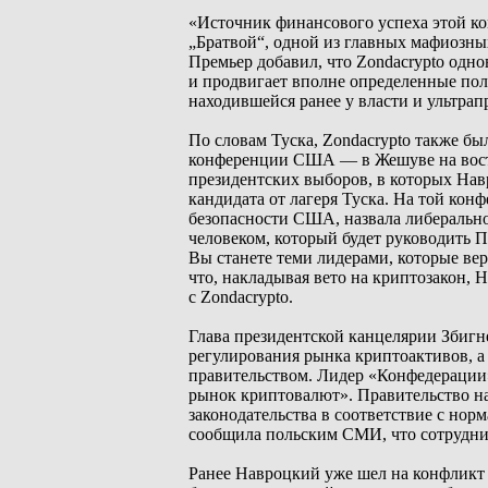
«Источник финансового успеха этой ко
„Братвой“, одной из главных мафиозны
Премьер добавил, что Zondacrypto одн
и продвигает вполне определенные пол
находившейся ранее у власти и ультра
По словам Туска, Zondacrypto также б
конференции США — в Жешуве на восто
президентских выборов, в которых На
кандидата от лагеря Туска. На той ко
безопасности США, назвала либерально
человеком, который будет руководить 
Вы станете теми лидерами, которые вер
что, накладывая вето на криптозакон, 
с Zondacrypto.
Глава президентской канцелярии Збигн
регулирования рынка криптоактивов, 
правительством. Лидер «Конфедерации
рынок криптовалют». Правительство на
законодательства в соответствие с норм
сообщила польским СМИ, что сотруднич
Ранее Навроцкий уже шел на конфликт 