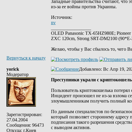
Западные правительства считают, что 
из-за ее войны против Украины.
Источник:
nv
_________________
OLED Panasonic TX-65HZ980E; Pioneer
ZXC 120cm, Strong SRT-DM2100 (90*E-30
Желаю, чтобы у Вас сбылось то, чего В
Вернуться к началу
yorick
Добавлено
: Вс Апр 19, 20
Модератор
Преступники украли с криптокошельк
Пользователь криптокошелька потерял 
Инцидент произошел не из-за взлома се
злоумышленникам получить полный кон
По данным специалистов по безопасност
Зарегистрирован:
который позволяет стороннему адресу 
27.04.2004
подписания такого разрешения средств
Сообщения: 96473
с выводом активов.
Откуда: г.Киев