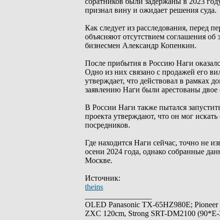
соратников были задержаны в 2023 году
признал вину и ожидает решения суда.
Как следует из расследования, перед 
объясняют отсутствием соглашения об 
бизнесмен Александр Копенкин.
После прибытия в Россию Наги оказался
Одно из них связано с продажей его ви
утверждает, что действовал в рамках д
заявлению Наги были арестованы двое
В России Наги также пытался запусти
проекта утверждают, что он мог искать
посредников.
Где находится Наги сейчас, точно не и
осени 2024 года, однако собранные дан
Москве.
Источник:
theins
_________________
OLED Panasonic TX-65HZ980E; Pioneer
ZXC 120cm, Strong SRT-DM2100 (90*E-30