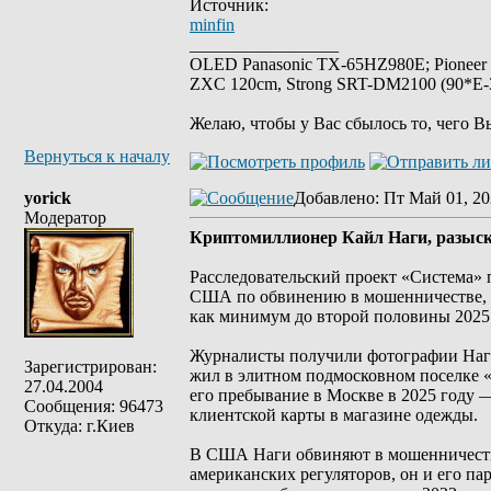
Источник:
minfin
_________________
OLED Panasonic TX-65HZ980E; Pioneer
ZXC 120cm, Strong SRT-DM2100 (90*E-30
Желаю, чтобы у Вас сбылось то, чего В
Вернуться к началу
yorick
Добавлено
: Пт Май 01, 20
Модератор
Криптомиллионер Кайл Наги, разыск
Расследовательский проект «Система» 
США по обвинению в мошенничестве, по
как минимум до второй половины 2025 
Журналисты получили фотографии Наги 
Зарегистрирован:
жил в элитном подмосковном поселке 
27.04.2004
его пребывание в Москве в 2025 году
Сообщения: 96473
клиентской карты в магазине одежды.
Откуда: г.Киев
В США Наги обвиняют в мошенничестве
американских регуляторов, он и его па