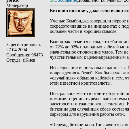
yorick
Добавлено
: Вт Май 05, 20
Модератор
Биткоин виживет, даже если испорти
Ученые Кембриджа завершили первое и
сосредоточившись на инцидентах с по
большей части в хорошем смысле.
Вывод заключается в том, что «биткои
Зарегистрирован:
от 72% до 92% подводных кабелей мир
27.04.2004
значительное отключение узлов. Тем не
Сообщения: 96473
чувствительным к целенаправленным ат
Откуда: г.Киев
Исследование использовало данные за 
повреждения кабелей. Как было указано
«случайных» обрывов кабелей и тем, ч
этой известной криптовалюты.
Центральное место в отчете об устойч
помогает оценивать реальные системы 
электросети и транспортные системы. И
биткоина для случайных сбоев составля
барьером для нарушения работы сети.
«Переход биткоина на Tor является сам