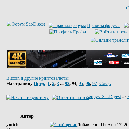
Ф
Правила форума
Профиль
Bitcoin и другие криптовалюты
На страницу
Пред.
1
,
2
,
3
...
93
,
94
,
95
,
96
,
97
След.
Форум Sat-Digest
->
Автор
yorick
Добавлено
: Пт Апр 17, 20