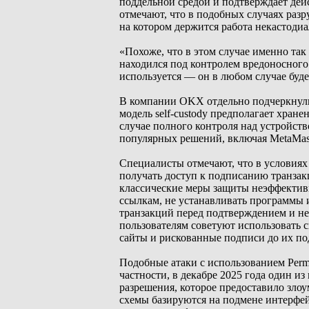
поддельной средой и подтверждает дей
отмечают, что в подобных случаях раз
на котором держится работа некастоди
«Похоже, что в этом случае именно так
находился под контролем вредоносного
используется — он в любом случае буде
В компании OKX отдельно подчеркнули,
модель self-custody предполагает хран
случае полного контроля над устройст
популярных решений, включая MetaMask 
Специалисты отмечают, что в условия
получать доступ к подписанию транзак
классические меры защиты неэффектив
ссылкам, не устанавливать программы 
транзакций перед подтверждением и не
пользователям советуют использовать
сайты и рискованные подписи до их по
Подобные атаки с использованием Perm
частности, в декабре 2025 года один и
разрешения, которое предоставило зло
схемы базируются на подмене интерфей