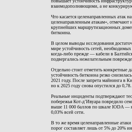
повышает устойчивость инфраструктуры
взаимодополняющими, а не конкуриру
Что касается целенаправленных атак на
целенаправленным атакам«, отмечают и
крупнейших маршрутизационных доменов
биткоина.
В целом выводы исследования достаточ
мире устойчивость сетей, необходимы
когда-либо прежде — кабели в Балтийс
подвергались нежелательным поврежде
Отдельно стоит отметить конкретные д
устойчивость биткоина резко снизилас
2021 году. После запрета майнинга в Ки
но к 2025 году снова опустился до 0,78.
Реальные инциденты подтверждают теор
побережья Кот-д’Ивуара повредило сем
выше 11 000 баллов по шкале IODA — н
0,03% всей сети.
В то же время целенаправленные атаки
порог составляет лишь от 5% до 20% и