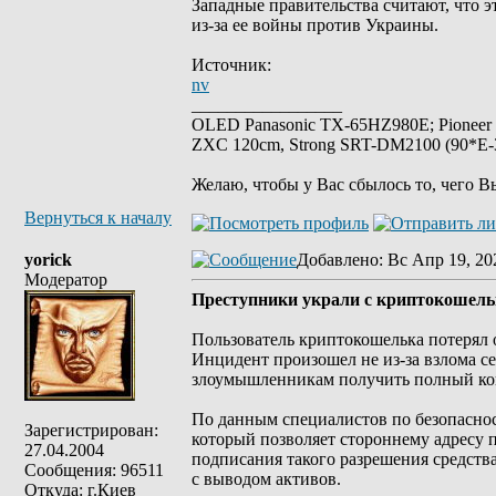
Западные правительства считают, что 
из-за ее войны против Украины.
Источник:
nv
_________________
OLED Panasonic TX-65HZ980E; Pioneer
ZXC 120cm, Strong SRT-DM2100 (90*E-30
Желаю, чтобы у Вас сбылось то, чего В
Вернуться к началу
yorick
Добавлено
: Вс Апр 19, 20
Модератор
Преступники украли с криптокошельк
Пользователь криптокошелька потерял 
Инцидент произошел не из-за взлома се
злоумышленникам получить полный кон
По данным специалистов по безопасност
Зарегистрирован:
который позволяет стороннему адресу 
27.04.2004
подписания такого разрешения средств
Сообщения: 96511
с выводом активов.
Откуда: г.Киев