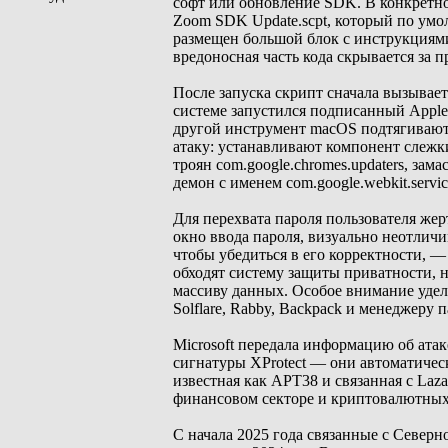
софт или обновление SDK. В конкретном
Zoom SDK Update.scpt, который по умол
размещен большой блок с инструкциями
вредоносная часть кода скрывается за 
После запуска скрипт сначала вызывает
системе запустился подписанный Apple
другой инструмент macOS подтягивают
атаку: устанавливают компонент слежки з
троян com.google.chromes.updaters, зам
демон с именем com.google.webkit.servi
Для перехвата пароля пользователя жер
окно ввода пароля, визуально неотлич
чтобы убедиться в его корректности, —
обходят систему защиты приватности, 
массиву данных. Особое внимание удел
Solflare, Rabby, Backpack и менеджеру 
Microsoft передала информацию об атак
сигнатуры XProtect — они автоматическ
известная как APT38 и связанная с Laz
финансовом секторе и криптовалютных
C начала 2025 года связанные с Север