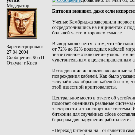
yorick
Добавлено
: Вт Май 05, 20
Модератор
Биткоин виживет, даже если испорти
Ученые Кембриджа завершили первое и
сосредоточившись на инцидентах с по
большей части в хорошем смысле.
Вывод заключается в том, что «биткои
Зарегистрирован:
от 72% до 92% подводных кабелей мир
27.04.2004
значительное отключение узлов. Тем не
Сообщения: 96511
чувствительным к целенаправленным ат
Откуда: г.Киев
Исследование использовало данные за 
повреждения кабелей. Как было указано
«случайных» обрывов кабелей и тем, ч
этой известной криптовалюты.
Центральное место в отчете об устойч
помогает оценивать реальные системы 
электросети и транспортные системы. И
биткоина для случайных сбоев составля
барьером для нарушения работы сети.
«Переход биткоина на Tor является сам