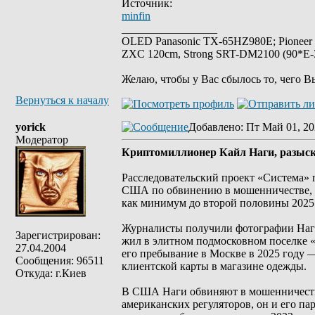
Источник:
minfin
_________________
OLED Panasonic TX-65HZ980E; Pioneer
ZXC 120cm, Strong SRT-DM2100 (90*E-30
Желаю, чтобы у Вас сбылось то, чего В
Вернуться к началу
yorick
Добавлено
: Пт Май 01, 20
Модератор
Криптомиллионер Кайл Наги, разыск
Расследовательский проект «Система» 
США по обвинению в мошенничестве, по
как минимум до второй половины 2025 
Журналисты получили фотографии Наги 
Зарегистрирован:
жил в элитном подмосковном поселке 
27.04.2004
его пребывание в Москве в 2025 году
Сообщения: 96511
клиентской карты в магазине одежды.
Откуда: г.Киев
В США Наги обвиняют в мошенничестве
американских регуляторов, он и его па