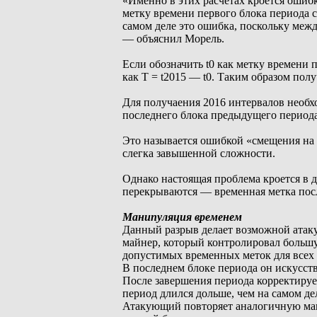
«Именно в этих расчетах кроется ошиб
метку времени первого блока периода 
самом деле это ошибка, поскольку межд
— объяснил Морель.
Если обозначить t0 как метку времени 
как T = t2015 — t0. Таким образом получа
Для получаения 2016 интервалов необхо
последнего блока предыдущего периода
Это называется ошибкой «смещения на 
слегка завышенной сложности.
Однако настоящая проблема кроется в д
перекрываются — временная метка посл
Манипуляция временем
Данный разрыв делает возможной атак
майнер, который контролировал больш
допустимых временных меток для всех б
В последнем блоке периода он искусст
После завершения периода корректируе
период длился дольше, чем на самом де
Атакующий повторяет аналогичную ма