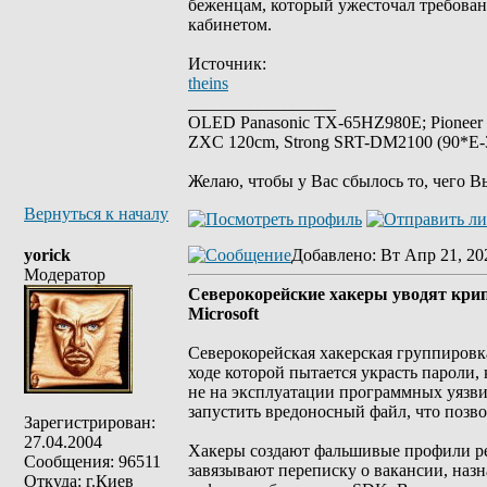
беженцам, который ужесточал требован
кабинетом.
Источник:
theins
_________________
OLED Panasonic TX-65HZ980E; Pioneer
ZXC 120cm, Strong SRT-DM2100 (90*E-30
Желаю, чтобы у Вас сбылось то, чего В
Вернуться к началу
yorick
Добавлено
: Вт Апр 21, 20
Модератор
Северокорейские хакеры уводят кри
Microsoft
Северокорейская хакерская группировка
ходе которой пытается украсть пароли,
не на эксплуатации программных уязви
запустить вредоносный файл, что позв
Зарегистрирован:
27.04.2004
Хакеры создают фальшивые профили ре
Сообщения: 96511
завязывают переписку о вакансии, наз
Откуда: г.Киев