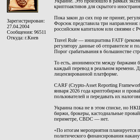
Украине. Это произошло в рамках экспе
криптоактивов для скрытого иностранн
Пока закон до сих пор не принят, ре
Зарегистрирован:
Форсюк представила три направления: 
27.04.2004
российским капиталом или связями с Р
Сообщения: 96511
Откуда: г.Киев
Travel Rule — инициатива FATF (реком
регулятору данные об отправителе и по
Порог срабатывания в большинстве стр
То есть, анонимности между биржами б
каждый перевод в реальном времени. Д
лицензированной платформе.
CARF (Crypto-Asset Reporting Framewor
января 2026 года криптобиржи и прова
пользователей и передавать их налогов
Украина пока не в этом списке, но НК
биржи, брокеры, кастодиальные прова
периметре, CBDC — нет.
«По итогам мероприятия планируется 
политического финансирования накану