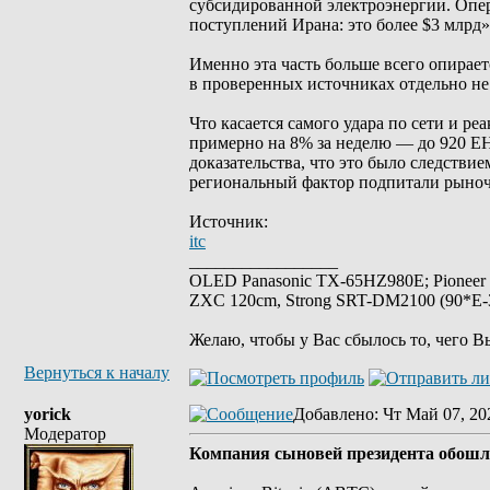
субсидированной электроэнергии. Опе
поступлений Ирана: это более $3 млрд»
Именно эта часть больше всего опирает
в проверенных источниках отдельно не
Что касается самого удара по сети и р
примерно на 8% за неделю — до 920 EH
доказательства, что это было следстви
региональный фактор подпитали рыноч
Источник:
itc
_________________
OLED Panasonic TX-65HZ980E; Pioneer
ZXC 120cm, Strong SRT-DM2100 (90*E-30
Желаю, чтобы у Вас сбылось то, чего В
Вернуться к началу
yorick
Добавлено
: Чт Май 07, 20
Модератор
Компания сыновей президента обошла 