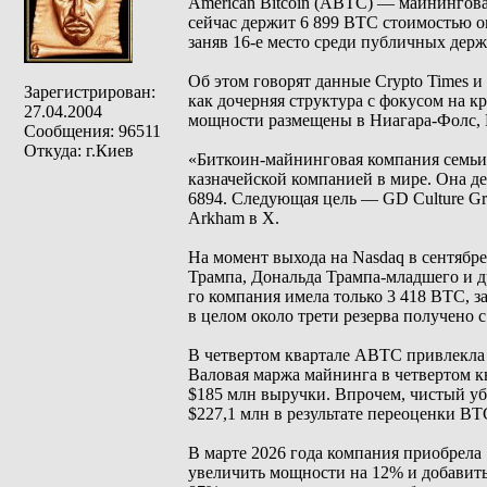
American Bitcoin (ABTC) — майнинго
сейчас держит 6 899 BTC стоимостью ок
заняв 16-е место среди публичных держ
Об этом говорят данные Crypto Times и
Зарегистрирован:
как дочерняя структура с фокусом на
27.04.2004
мощности размещены в Ниагара-Фолс, М
Сообщения: 96511
Откуда: г.Киев
«Биткоин-майнинговая компания семьи 
казначейской компанией в мире. Она де
6894. Следующая цель — GD Culture Gr
Arkham в Х.
На момент выхода на Nasdaq в сентябр
Трампа, Дональда Трампа-младшего и др
го компания имела только 3 418 BTC, 
в целом около трети резерва получено 
В четвертом квартале ABTC привлекла 
Валовая маржа майнинга в четвертом к
$185 млн выручки. Впрочем, чистый уб
$227,1 млн в результате переоценки BT
В марте 2026 года компания приобрела 
увеличить мощности на 12% и добавить