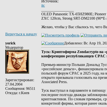
Источник:
itc
_________________
OLED Panasonic TX-65HZ980E; Pioneer
ZXC 120cm, Strong SRT-DM2100 (90*E-30
Желаю, чтобы у Вас сбылось то, чего В
Вернуться к началу
yorick
Добавлено
: Вс Апр 19, 20
Модератор
Туск: Криптофирма Zondacrypto на «
конференцию республиканцев CPAC
Премьер-министр Польши Дональд Туск 
«российские деньги», финансировала п
польский форум CPAC в 2025 году, на
открыто призывала голосовать на през
Зарегистрирован:
Associated Press.
27.04.2004
Сообщения: 96511
Туск выступал в парламенте в пятницу
Откуда: г.Киев
последние полгода дважды заблокирова
криптоактивов. По словам премьера, ср
конкретной фирмы, которая ранее оказ