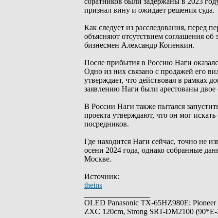
соратников были задержаны в 2023 году
признал вину и ожидает решения суда.
Как следует из расследования, перед 
объясняют отсутствием соглашения об 
бизнесмен Александр Копенкин.
После прибытия в Россию Наги оказался
Одно из них связано с продажей его ви
утверждает, что действовал в рамках д
заявлению Наги были арестованы двое
В России Наги также пытался запусти
проекта утверждают, что он мог искать
посредников.
Где находится Наги сейчас, точно не и
осени 2024 года, однако собранные дан
Москве.
Источник:
theins
_________________
OLED Panasonic TX-65HZ980E; Pioneer
ZXC 120cm, Strong SRT-DM2100 (90*E-30