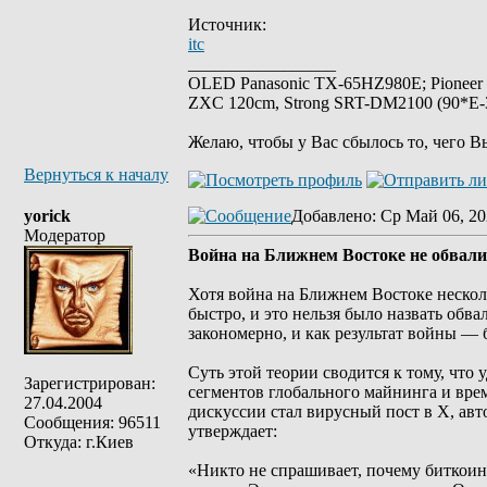
Источник:
itc
_________________
OLED Panasonic TX-65HZ980E; Pioneer
ZXC 120cm, Strong SRT-DM2100 (90*E-30
Желаю, чтобы у Вас сбылось то, чего В
Вернуться к началу
yorick
Добавлено
: Ср Май 06, 20
Модератор
Война на Ближнем Востоке не обвали
Хотя война на Ближнем Востоке несколь
быстро, и это нельзя было назвать обв
закономерно, и как результат войны — 
Суть этой теории сводится к тому, что
Зарегистрирован:
сегментов глобального майнинга и врем
27.04.2004
дискуссии стал вирусный пост в X, авт
Сообщения: 96511
утверждает:
Откуда: г.Киев
«Никто не спрашивает, почему биткоин