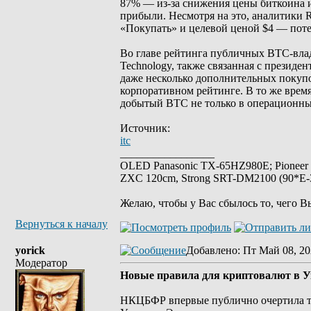
87% — из-за снижения цены биткоина и
прибыли. Несмотря на это, аналитики 
«Покупать» и целевой ценой $4 — поте
Во главе рейтинга публичных BTC-влад
Technology, также связанная с президе
даже несколько дополнительных покуп
корпоративном рейтинге. В то же врем
добытый BTC не только в операционный 
Источник:
itc
_________________
OLED Panasonic TX-65HZ980E; Pioneer
ZXC 120cm, Strong SRT-DM2100 (90*E-30
Желаю, чтобы у Вас сбылось то, чего В
Вернуться к началу
yorick
Добавлено
: Пт Май 08, 20
Модератор
Новые правила для криптовалют в Ук
НКЦБФР впервые публично очертила т