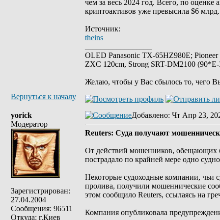
чем за весь 2024 год. Всего, по оценк
криптоактивов уже превысила $6 млрд.
Источник:
theins
_________________
OLED Panasonic TX-65HZ980E; Pioneer
ZXC 120cm, Strong SRT-DM2100 (90*E-30
Желаю, чтобы у Вас сбылось то, чего В
Вернуться к началу
yorick
Добавлено
: Чт Апр 23, 20
Модератор
Reuters: Суда получают мошенническ
От действий мошенников, обещающих бе
пострадало по крайней мере одно судно
Некоторые судоходные компании, чьи с
пролива, получили мошеннические соо
Зарегистрирован:
этом сообщило Reuters, ссылаясь на 
27.04.2004
Сообщения: 96511
Компания опубликовала предупреждение
Откуда: г.Киев