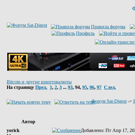
Ф
Правила форума
Профиль
Bitcoin и другие криптовалюты
На страницу
Пред.
1
,
2
,
3
...
93
,
94
,
95
,
96
,
97
След.
Форум Sat-Digest
->
Автор
yorick
Добавлено
: Пт Апр 17, 20