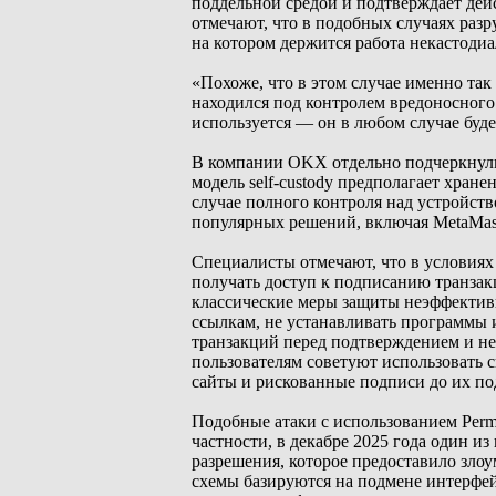
поддельной средой и подтверждает дей
отмечают, что в подобных случаях раз
на котором держится работа некастоди
«Похоже, что в этом случае именно так
находился под контролем вредоносного
используется — он в любом случае буде
В компании OKX отдельно подчеркнули,
модель self-custody предполагает хран
случае полного контроля над устройст
популярных решений, включая MetaMask 
Специалисты отмечают, что в условия
получать доступ к подписанию транзак
классические меры защиты неэффектив
ссылкам, не устанавливать программы 
транзакций перед подтверждением и не
пользователям советуют использовать
сайты и рискованные подписи до их по
Подобные атаки с использованием Perm
частности, в декабре 2025 года один и
разрешения, которое предоставило зло
схемы базируются на подмене интерфей