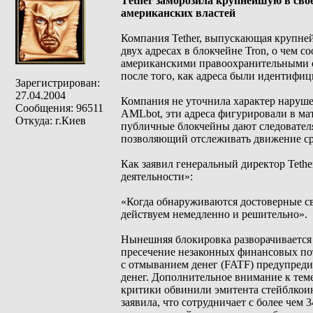
Тether заморозила крупнейшую в сво
американских властей
Компания Tether, выпускающая крупне
двух адресах в блокчейне Tron, о чем с
американскими правоохранительными 
после того, как адреса были идентифиц
Зарегистрирован:
27.04.2004
Компания не уточнила характер наруш
Сообщения: 96511
AMLbot, эти адреса фигурировали в ма
Откуда: г.Киев
публичные блокчейны дают следователя
позволяющий отслеживать движение сре
Как заявил генеральный директор Teth
деятельности»:
«Когда обнаруживаются достоверные с
действуем немедленно и решительно».
Нынешняя блокировка разворачивается 
пресечение незаконных финансовых пот
с отмыванием денег (FATF) предупреди
денег. Дополнительное внимание к теме
критики обвинили эмитента стейблкоин
заявила, что сотрудничает с более чем