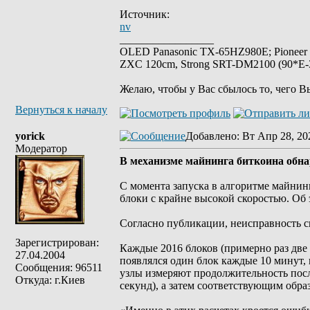
Источник:
nv
_________________
OLED Panasonic TX-65HZ980E; Pioneer
ZXC 120cm, Strong SRT-DM2100 (90*E-30
Желаю, чтобы у Вас сбылось то, чего В
Вернуться к началу
yorick
Добавлено
: Вт Апр 28, 20
Модератор
В механизме майнинга биткоина обн
С момента запуска в алгоритме майнин
блоки с крайне высокой скоростью. Об 
Согласно публикации, неисправность с
Зарегистрирован:
Каждые 2016 блоков (примерно раз две
27.04.2004
появлялся один блок каждые 10 минут,
Сообщения: 96511
узлы измеряют продолжительность посл
Откуда: г.Киев
секунд), а затем соответствующим обр