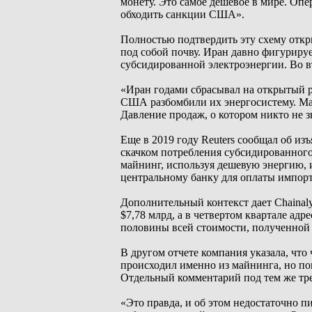
монету. Это самое дешевое в мире. Оп
обходить санкции США».
Полностью подтвердить эту схему откр
под собой почву. Иран давно фигурируе
субсидированной электроэнергии. Во вт
«Иран годами сбрасывал на открытый 
США разбомбили их энергосистему. Май
Давление продаж, о котором никто не з
Еще в 2019 году Reuters сообщал об из
скачком потребления субсидированного 
майнинг, используя дешевую энергию,
центральному банку для оплаты импорт
Дополнительный контекст дает Chainaly
$7,78 млрд, а в четвертом квартале ад
половины всей стоимости, полученной
В другом отчете компания указала, что 
происходил именно из майнинга, но по
Отдельный комментарий под тем же тре
«Это правда, и об этом недостаточно 