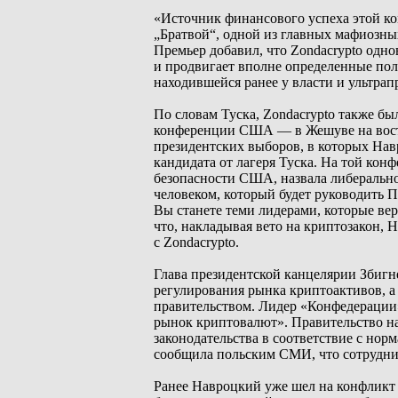
«Источник финансового успеха этой ко
„Братвой“, одной из главных мафиозны
Премьер добавил, что Zondacrypto одн
и продвигает вполне определенные пол
находившейся ранее у власти и ультра
По словам Туска, Zondacrypto также б
конференции США — в Жешуве на восто
президентских выборов, в которых На
кандидата от лагеря Туска. На той ко
безопасности США, назвала либерально
человеком, который будет руководить 
Вы станете теми лидерами, которые вер
что, накладывая вето на криптозакон, 
с Zondacrypto.
Глава президентской канцелярии Збигн
регулирования рынка криптоактивов, 
правительством. Лидер «Конфедерации
рынок криптовалют». Правительство на
законодательства в соответствие с норм
сообщила польским СМИ, что сотруднич
Ранее Навроцкий уже шел на конфликт 