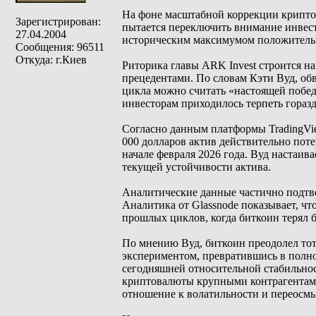
На фоне масштабной коррекции крипто
Зарегистрирован:
пытается переключить внимание инвест
27.04.2004
историческим максимумом положитель
Сообщения: 96511
Откуда: г.Киев
Риторика главы ARK Invest строится н
прецедентами. По словам Кэти Вуд, об
цикла можно считать «настоящей побед
инвесторам приходилось терпеть горазд
Согласно данным платформы TradingVie
000 долларов актив действительно поте
начале февраля 2026 года. Вуд настаив
текущей устойчивости актива.
Аналитические данные частично подтв
Аналитика от Glassnode показывает, чт
прошлых циклов, когда биткоин терял 
По мнению Вуд, биткоин преодолел тот
экспериментом, превратившись в полно
сегодняшней относительной стабильно
криптовалюты крупными контрагентами
отношение к волатильности и переосмы