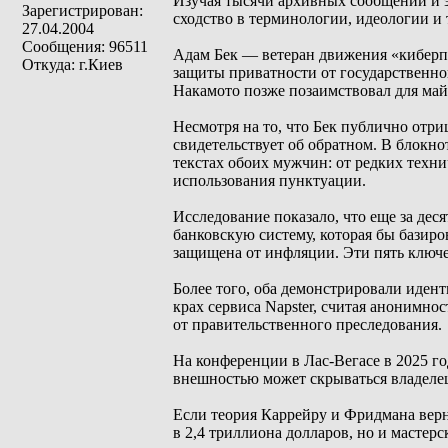
Изучая тысячи архивных сообщений и 
Зарегистрирован:
сходство в терминологии, идеологии и
27.04.2004
Сообщения: 96511
Адам Бек — ветеран движения «киберпа
Откуда: г.Киев
защиты приватности от государственног
Накамото позже позаимствовал для май
Несмотря на то, что Бек публично отр
свидетельствует об обратном. В блокно
текстах обоих мужчин: от редких техн
использования пунктуации.
Исследование показало, что еще за дес
банковскую систему, которая бы базиро
защищена от инфляции. Эти пять ключе
Более того, оба демонстрировали идент
крах сервиса Napster, считая анонимн
от правительственного преследования.
На конференции в Лас-Вегасе в 2025 г
внешностью может скрываться владеле
Если теория Каррейру и Фридмана верн
в 2,4 триллиона долларов, но и мастер