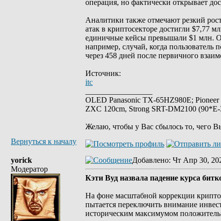
операция, но фактически открывает до
Аналитики также отмечают резкий рост
атак в криптосекторе достигли $7,77 м
единичные кейсы превышали $1 млн. 
например, случай, когда пользователь п
через 458 дней после первичного взаим
Источник:
itc
_________________
OLED Panasonic TX-65HZ980E; Pioneer
ZXC 120cm, Strong SRT-DM2100 (90*E-30
Желаю, чтобы у Вас сбылось то, чего В
Вернуться к началу
yorick
Добавлено
: Чт Апр 30, 20
Модератор
Кэти Вуд назвала падение курса битк
На фоне масштабной коррекции крипто
пытается переключить внимание инвест
историческим максимумом положительн