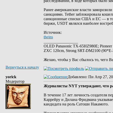
расследований, в ходе которых было за
Ранее американские власти заморозили
санкциями. Tether заблокировала кошел
санкционные списки США и ЕС — в том
биржи, USDT являлся наиболее востреб
Источник:
theins
_________________
OLED Panasonic TX-65HZ980E; Pioneer
ZXC 120cm, Strong SRT-DM2100 (90*E-30
Желаю, чтобы у Вас сбылось то, чего В
Вернуться к началу
yorick
Добавлено
: Пн Апр 27, 20
Модератор
Журналисты NYT утверждают, что р
В течение 17 лет личность создателя 
Каррейру и Дилана Фридмана указывает
кандидата на роль Сатоши Накамото.