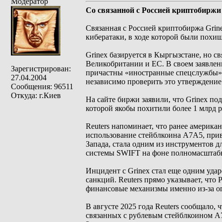
Модератор
Со связанной с Россией криптобиржи
Связанная с Россией криптобиржа Grin
кибератаки, в ходе которой были похищ
Grinex базируется в Кыргызстане, но 
Великобритании и ЕС. В своем заявлени
Зарегистрирован:
причастны «иностранные спецслужбы» н
27.04.2004
независимо проверить это утверждение
Сообщения: 96511
Откуда: г.Киев
На сайте биржи заявили, что Grinex по
которой якобы похитили более 1 млрд 
Reuters напоминает, что ранее америка
использование стейблкоина A7A5, прив
Запада, стала одним из инструментов 
системы SWIFT на фоне полномасштаб
Инцидент с Grinex стал еще одним уда
санкций. Reuters прямо указывает, что
финансовые механизмы именно из-за ог
В августе 2025 года Reuters сообщало,
связанных с рублевым стейблкоином A7