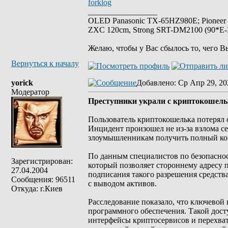
forklog
_________________
OLED Panasonic TX-65HZ980E; Pioneer
ZXC 120cm, Strong SRT-DM2100 (90*E-30
Желаю, чтобы у Вас сбылось то, чего В
Вернуться к началу
yorick
Добавлено
: Ср Апр 29, 20
Модератор
Преступники украли с криптокошельк
Пользователь криптокошелька потерял 
Инцидент произошел не из-за взлома се
злоумышленникам получить полный кон
По данным специалистов по безопасност
Зарегистрирован:
который позволяет стороннему адресу 
27.04.2004
подписания такого разрешения средств
Сообщения: 96511
с выводом активов.
Откуда: г.Киев
Расследование показало, что ключевой
программного обеспечения. Такой дост
интерфейсы криптосервисов и перехваты