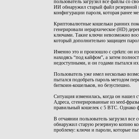
пользователь загрузил все файлы со св
ИИ обнаружил старый файл резервной к
конфигурации пароля, которая ранее м
Криптовалютные кошельки ранних поко
генерировали иерархическое (HD) дер
ключами. Такие ключи невозможно восс
который дополнительно защищен парол
Именно это и произошло с cprkrn: он и
находясь “под кайфом”, а затем полнос
недоступными, и он годами пытался их
Пользователь уже имел несколько возм
пытался подобрать пароль методом пере
биткоин-кошельков, но безуспешно.
Ситуация изменилась, когда он нашел с
Адреса, сгенерированные из seed-фразы
правильный кошелек с 5 BTC. Однако 
В отчаянии пользователь загрузил все
обнаружил старую резервную копию кош
проблему: ключи и пароли, которые пыт