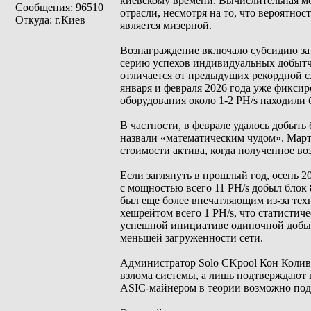
киевскому времени. Вычислительная мо
Сообщения: 96510
отрасли, несмотря на то, что вероятно
Откуда: г.Киев
является мизерной.
Вознаграждение включало субсидию за 
серию успехов индивидуальных добытчи
отличается от предыдущих рекордной с
января и февраля 2026 года уже фикси
оборудования около 1-2 PH/s находили 
В частности, в феврале удалось добыть
назвали «математическим чудом». Март
стоимости актива, когда полученное во
Если заглянуть в прошлый год, осень 2
с мощностью всего 11 PH/s добыл блок 
был еще более впечатляющим из-за техн
хешрейтом всего 1 PH/s, что статистиче
успешной инициативе одиночной добычи
меньшей загруженности сети.
Администратор Solo CKpool Кон Колива
взлома системы, а лишь подтверждают 
ASIC-майнером в теории возможно подп