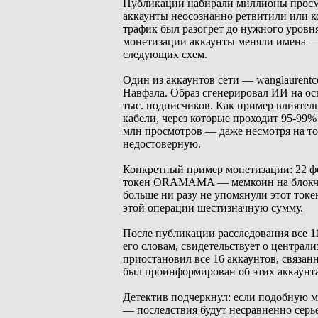
Публикации набирали миллионы просмо
аккаунты неосознанно ретвитили или к
трафик был разогрет до нужного уровня
монетизации аккаунты меняли имена —
следующих схем.
Один из аккаунтов сети — wanglaurent
Навфала. Образ сгенерировал ИИ на осн
тыс. подписчиков. Как пример влиятел
кабели, через которые проходит 95-99% 
млн просмотров — даже несмотря на то
недостоверную.
Конкретный пример монетизации: 22 фе
токен ORAMAMA — мемкоин на блокчейн
больше ни разу не упомянули этот токе
этой операции шестизначную сумму.
После публикации расследования все 
его словам, свидетельствует о центра
приостановил все 16 аккаунтов, связан
был проинформирован об этих аккаунта
Детектив подчеркнул: если подобную м
— последствия будут несравненно серь