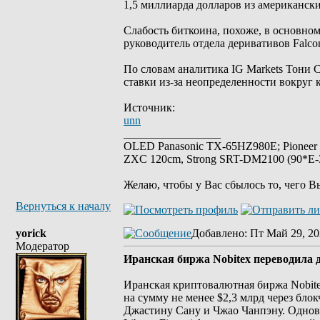
1,5 миллиарда долларов из американск
Слабость биткоина, похоже, в основном
руководитель отдела деривативов Falc
По словам аналитика IG Markets Тони
ставки из-за неопределенности вокру
Источник:
unn
_________________
OLED Panasonic TX-65HZ980E; Pioneer
ZXC 120cm, Strong SRT-DM2100 (90*E-30
Желаю, чтобы у Вас сбылось то, чего В
Вернуться к началу
yorick
Добавлено
: Пт Май 29, 20
Модератор
Иранская биржа Nobitex переводила 
Иранская криптовалютная биржа Nobitex
на сумму не менее $2,3 млрд через бл
Джастину Сану и Чжао Чанпэну. Однов