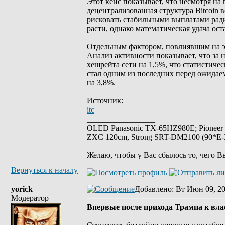
Этот кейс показывает, что несмотря н
децентрализованная структура Bitcoin 
рисковать стабильными выплатами рад
расти, однако математическая удача о
Отдельным фактором, повлиявшим на это
Анализ активности показывает, что за
хешрейта сети на 1,5%, что статистиче
стал одним из последних перед ожидае
на 3,8%.
Источник:
itc
_________________
OLED Panasonic TX-65HZ980E; Pioneer
ZXC 120cm, Strong SRT-DM2100 (90*E-30
Желаю, чтобы у Вас сбылось то, чего В
Вернуться к началу
yorick
Добавлено
: Вт Июн 09, 2
Модератор
Впервые после прихода Трампа к вла