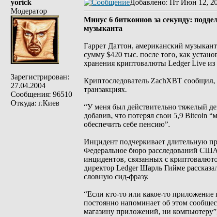
yorick
Добавлено
: Пт Июн 12, 2
Модератор
Минус 6 биткоинов за секунду: подде
музыканта
Гаррет Даттон, американский музыкант,
сумму $420 тыс. после того, как уста
хранения криптовалюты Ledger Live из A
Зарегистрирован:
Криптоследователь ZachXBT сообщил, ч
27.04.2004
транзакциях.
Сообщения: 96510
Откуда: г.Киев
“У меня был действительно тяжелый ден
добавив, что потерял свои 5,9 Bitcoin 
обеспечить себе пенсию”.
Инцидент подчеркивает длительную пр
Федеральное бюро расследований США с
инцидентов, связанных с криптовалюто
директор Ledger Шарль Гийме рассказал 
словную сид-фразу.
“Если кто-то или какое-то приложение п
постоянно напоминает об этом сообщест
магазину приложений, ни компьютеру”,