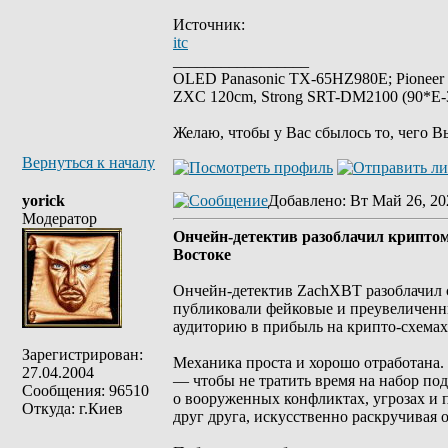
Источник:
itc
_________________
OLED Panasonic TX-65HZ980E; Pioneer
ZXC 120cm, Strong SRT-DM2100 (90*E-30
Желаю, чтобы у Вас сбылось то, чего В
Вернуться к началу
yorick
Добавлено
: Вт Май 26, 20
Модератор
Ончейн-детектив разоблачил крипто
Востоке
Ончейн-детектив ZachXBT разоблачил с
публиковали фейковые и преувеличенн
аудиторию в прибыль на крипто-схемах
Зарегистрирован:
Механика проста и хорошо отработана
27.04.2004
— чтобы не тратить время на набор под
Сообщения: 96510
о вооруженных конфликтах, угрозах и 
Откуда: г.Киев
друг друга, искусственно раскручивая о