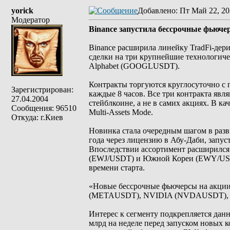
yorick
Добавлено
: Пт Май 22, 20
Модератор
Binance запустила бессрочные фьюче
Binance расширила линейку TradFi-дер
сделки на три крупнейшие технолог
Alphabet (GOOGLUSDT).
Контракты торгуются круглосуточно с
Зарегистрирован:
каждые 8 часов. Все три контракта я
27.04.2004
стейблкоине, а не в самих акциях. В ка
Сообщения: 96510
Multi-Assets Mode.
Откуда: г.Киев
Новинка стала очередным шагом в разви
года через лицензию в Абу-Даби, зап
Впоследствии ассортимент расширился 
(EWJ/USDT) и Южной Кореи (EWY/USDT
времени старта.
«Новые бессрочные фьючерсы на акции T
(METAUSDT), NVIDIA (NVDAUSDT), Al
Интерес к сегменту подкрепляется дан
млрд на неделе перед запуском новых к