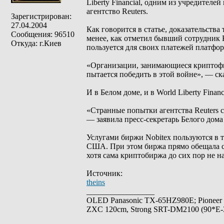
Liberty Financial, одним из учредител
агентство Reuters.
Зарегистрирован:
27.04.2004
Как говорится в статье, доказательства
Сообщения: 96510
менее, как отметил бывший сотрудник 
Откуда: г.Киев
пользуется для своих платежей платфо
«Организации, занимающиеся криптофи
пытается победить в этой войне», — ск
И в Белом доме, и в World Liberty Fina
«Странные попытки агентства Reuters 
— заявила пресс-секретарь Белого дома
Услугами биржи Nobitex пользуются в 
США. При этом биржа прямо обещала с
хотя сама криптобиржа до сих пор не 
Источник:
theins
_________________
OLED Panasonic TX-65HZ980E; Pioneer
ZXC 120cm, Strong SRT-DM2100 (90*E-30