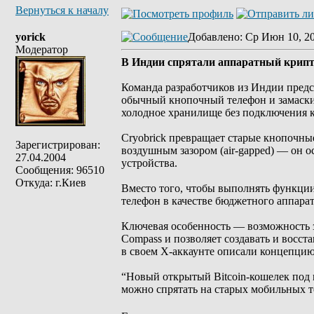
Вернуться к началу
yorick
Добавлено
: Ср Июн 10, 2
Модератор
В Индии спрятали аппаратный крипт
Команда разработчиков из Индии предс
обычный кнопочный телефон и замаски
холодное хранилище без подключения к
Cryobrick превращает старые кнопочные
Зарегистрирован:
воздушным зазором (air-gapped) — он 
27.04.2004
устройства.
Сообщения: 96510
Откуда: г.Киев
Вместо того, чтобы выполнять функци
телефон в качестве бюджетного аппара
Ключевая особенность — возможность 
Compass и позволяет создавать и восст
в своем X-аккаунте описали концепцию
“Новый открытый Bitcoin-кошелек под 
можно спрятать на старых мобильных т