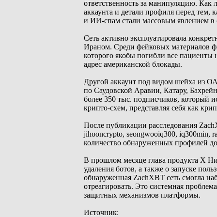
ответственность за манипуляцию. Как 
аккаунта и детали профиля перед тем,
и ИИ-спам стали массовым явлением в с
Сеть активно эксплуатировала конкре
Ираном. Среди фейковых материалов фи
которого якобы погибли все пациенты 
адрес американской блокады.
Другой аккаунт под видом шейха из ОА
по Саудовской Аравии, Катару, Бахрей
более 350 тыс. подписчиков, который 
крипто-схем, представляя себя как кри
После публикации расследования Zach
jihooncrypto, seongwooiq300, iq300min,
количество обнаруженных профилей до
В прошлом месяце глава продукта X Н
удаления ботов, а также о запуске пол
обнаруженная ZachXBT сеть смогла наб
отреагировать. Это системная проблем
защитных механизмов платформы.
Источник: