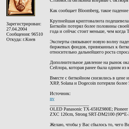
Стоимость биткойна впервые с октября 
Как сообщает Bloomberg, такое падени
Крупнейшая криптовалюта подешевела н
Зарегистрирован:
Биткойн потерял более половины своей
27.04.2004
года и сейчас стоит меньше, чем когда 
Сообщения: 96510
Откуда: г.Киев
Эксперты связывают новую волну паден
биржевых фондов, привязанных к битко
относительно дальнейшего роста спрос
Дополнительное давление на рынок ока
Сейлора, которая ранее была одним из
Вместе с биткойном снизились в цене и
XRP, Solana и Dogecoin потеряли более
Источник:
nv
_________________
OLED Panasonic TX-65HZ980E; Pioneer
ZXC 120cm, Strong SRT-DM2100 (90*E-30
Желаю, чтобы у Вас сбылось то, чего В