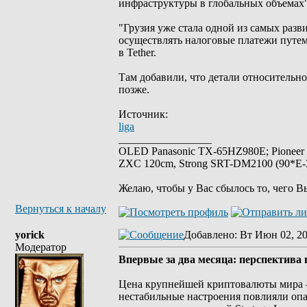
инфраструктуры в глобальных объемах"
"Грузия уже стала одной из самых ра
осуществлять налоговые платежи путе
в Tether.
Там добавили, что детали относительн
позже.
Источник:
liga
_________________
OLED Panasonic TX-65HZ980E; Pioneer
ZXC 120cm, Strong SRT-DM2100 (90*E-30
Желаю, чтобы у Вас сбылось то, чего В
Вернуться к началу
yorick
Добавлено
: Вт Июн 02, 2
Модератор
Впервые за два месяца: перспектив
Цена крупнейшей криптовалюты мира — 
нестабильные настроения повлияли оп