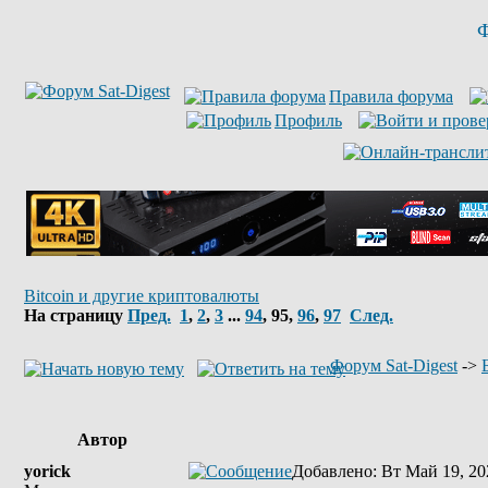
Ф
Правила форума
Профиль
Bitcoin и другие криптовалюты
На страницу
Пред.
1
,
2
,
3
...
94
,
95
,
96
,
97
След.
Форум Sat-Digest
->
Автор
yorick
Добавлено
: Вт Май 19, 20