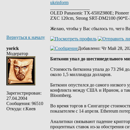
ukrinform
_________________
OLED Panasonic TX-65HZ980E; Pioneer
ZXC 120cm, Strong SRT-DM2100 (90*E-30
Желаю, чтобы у Вас сбылось то, чего В
Вернуться к началу
yorick
Добавлено
: Чт Май 28, 20
Модератор
Биткоин упал до шестинедельного ми
Стоимость биткоина упала до 73 294 д
около 1,5 миллиарда долларов.
Биткоин опустился до самого низкого у
конфликта между США и Ираном, а так
Зарегистрирован:
Bloomberg.
27.04.2004
Сообщения: 96510
Во время торгов в Сингапуре стоимость
Откуда: г.Киев
показателем с 14 апреля. Ethereum поте
Аналитики связывают падение крипто
процентных ставок из-за обострения с