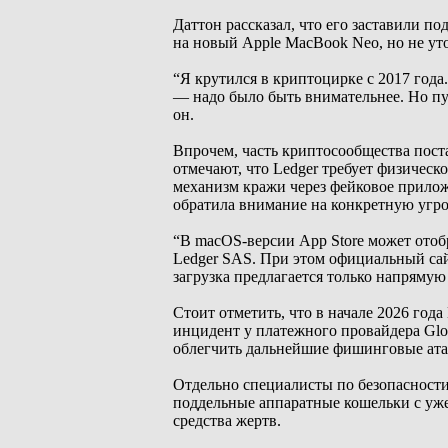
Даттон рассказал, что его заставили п
на новый Apple MacBook Neo, но не уто
“Я крутился в криптоцирке с 2017 года
— надо было быть внимательнее. Но пу
он.
Впрочем, часть криптосообщества пос
отмечают, что Ledger требует физическ
механизм кражи через фейковое прило
обратила внимание на конкретную угро
“В macOS-версии App Store может отоб
Ledger SAS. При этом официальный сай
загрузка предлагается только напрямую
Стоит отметить, что в начале 2026 года
инцидент у платежного провайдера Glo
облегчить дальнейшие фишинговые ата
Отдельно специалисты по безопасност
поддельные аппаратные кошельки с уже
средства жертв.