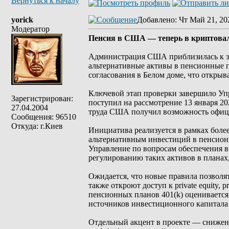
Вернуться к началу
yorick
Добавлено
: Чт Май 21, 20
Модератор
Пенсия в США — теперь в криптовал
Администрация США приблизилась к за
альтернативные активы в пенсионные 
согласования в Белом доме, что откры
Ключевой этап проверки завершило Уп
Зарегистрирован:
поступил на рассмотрение 13 января 20
27.04.2004
труда США получил возможность офици
Сообщения: 96510
Откуда: г.Киев
Инициатива реализуется в рамках боле
альтернативным инвестиций в пенсионн
Управление по вопросам обеспечения в
регулированию таких активов в плана
Ожидается, что новые правила позволя
также откроют доступ к private equity
пенсионных планов 401(k) оценивается
источников инвестиционного капитал
Отдельный акцент в проекте — снижен