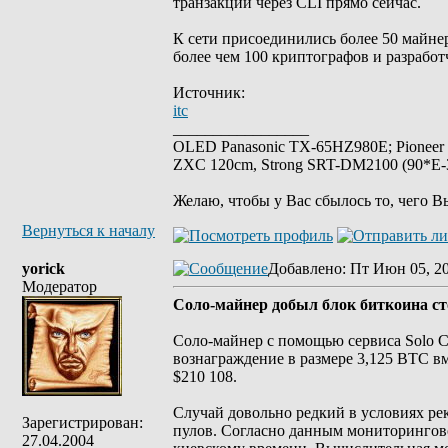
транзакции через CLI прямо сейчас.
К сети присоединились более 50 майнер
более чем 100 криптографов и разработ
Источник:
itc
_________________
OLED Panasonic TX-65HZ980E; Pioneer
ZXC 120cm, Strong SRT-DM2100 (90*E-30
Желаю, чтобы у Вас сбылось то, чего В
Вернуться к началу
yorick
Добавлено
: Пт Июн 05, 2
Модератор
Соло-майнер добыл блок биткоина ст
Соло-майнер с помощью сервиса Solo C
вознаграждение в размере 3,125 BTC в
$210 108.
Случай довольно редкий в условиях р
Зарегистрирован:
пулов. Согласно данным мониторингово
27.04.2004