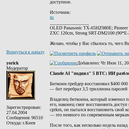
доступное.
Источник:
itc
_________________
OLED Panasonic TX-65HZ980E; Pioneer
ZXC 120cm, Strong SRT-DM2100 (90*E-30
Желаю, чтобы у Вас сбылось то, чего В
Вернуться к началу
yorick
Добавлено
: Чт Июн 11, 20
Модератор
Claude AI "поднял" 5 BTC: ИИ разбл
Биткоин-трейдер восстановил $400 000 
— бот перебрал 3,5 триллиона паролей
Владелец биткоина, который изменил па
его, наконец смог восстановить доступ
Зарегистрирован:
cprkrn, он пытался восстановить свой к
27.04.2004
— это немного по современным меркам, 
Сообщения: 96510
Откуда: г.Киев
После того, как несколько недель наза