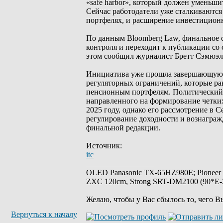
«safe harbor», который должен уменьш
Сейчас работодатели уже сталкиваются
портфелях, и расширение инвестиционн
По данным Bloomberg Law, финальное с
контроля и переходит к публикации со 
этом сообщил журналист Бретт Сэмюэлс 
Инициатива уже прошла завершающую пр
регуляторных ограничений, которые ра
пенсионным портфелям. Политический 
направленного на формирование четких
2025 году, однако его рассмотрение в 
регулирование доходности и вознаграж
финальной редакции.
Источник:
itc
_________________
OLED Panasonic TX-65HZ980E; Pioneer
ZXC 120cm, Strong SRT-DM2100 (90*E-30
Желаю, чтобы у Вас сбылось то, чего В
Вернуться к началу