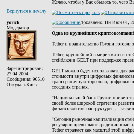
Желаю, чтобы у Вас сбылось то, чего В
Вернуться к началу
yorick
Добавлено
: Пн Июн 01, 2
Модератор
Одна из крупнейших криптокомпаний
Tether и правительство Грузии готовят
Tether, крупнейший в мире эмитент ст
стейблкоин GELT при поддержке прави
Зарегистрирован:
GELT можно будет использовать для р
27.04.2004
стоимости внутри цифровых финансовых
Сообщения: 96510
трансграничную торговлю, цифровые п
Откуда: г.Киев
соседних странах.
"Национальный банк Грузии приветствуе
своей более широкой стратегии развит
финансовой инфраструктуры", – заявил
"Сегодня рыночная капитализация стей
регулярно превышают традиционные плат
Tether отражает как масштаб этой инф