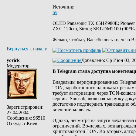
Источник:
nv
_________________
OLED Panasonic TX-65HZ980E; Pioneer
ZXC 120cm, Strong SRT-DM2100 (90*E-30
Желаю, чтобы у Вас сбылось то, чего В
Вернуться к началу
yorick
Добавлено
: Ср Июн 03, 2
Модератор
В Telegram стала доступна монетиза
Владельцы верифицированных Telegram
TON, заработанного на показах реклам
требует авторизации через TON-кошел
сервиса Sumsub, включая загрузку док
достаточно подтвердить транзакцию об
Зарегистрирован:
внешний кошелек.
27.04.2004
Сообщения: 96510
Однако, несмотря на запуск механизма 
Откуда: г.Киев
ограничений. Во-первых, вознагражден
криптовалютой TON. Во-вторых, алгор