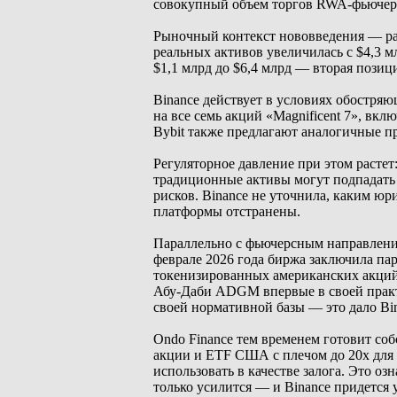
совокупный объем торгов RWA-фьючерс
Рыночный контекст нововведения — ра
реальных активов увеличилась с $4,3 м
$1,1 млрд до $6,4 млрд — вторая пози
Binance действует в условиях обостря
на все семь акций «Magnificent 7», вк
Bybit также предлагают аналогичные п
Регуляторное давление при этом расте
традиционные активы могут подпадать
рисков. Binance не уточнила, каким 
платформы отстранены.
Параллельно с фьючерсным направление
феврале 2026 года биржа заключила пар
токенизированных американских акций и
Абу-Даби ADGM впервые в своей прак
своей нормативной базы — это дало Bi
Ondo Finance тем временем готовит с
акции и ETF США с плечом до 20x для
использовать в качестве залога. Это оз
только усилится — и Binance придется 