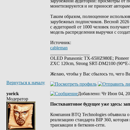
зарубежной аудитории: просмотры от по
монетизируются и не приносят авторам
Таким образом, полноценное использо
зарубежных подписчиков. Весной 2026 
с аудиторией от 1000 человек получают
модель распределения выручки с создат
Источник:
cableman
_________________
OLED Panasonic TX-65HZ980E; Pioneer
ZXC 120cm, Strong SRT-DM2100 (90*E-30
Желаю, чтобы у Вас сбылось то, чего В
Вернуться к началу
yorick
Добавлено
: Чт Июн 04, 20
Модератор
Постквантовое будущее уже здесь: за
Компания BTQ Technologies объявила о 
реализацию стандарта BIP 360, которая
транзакции в биткоин-сети.