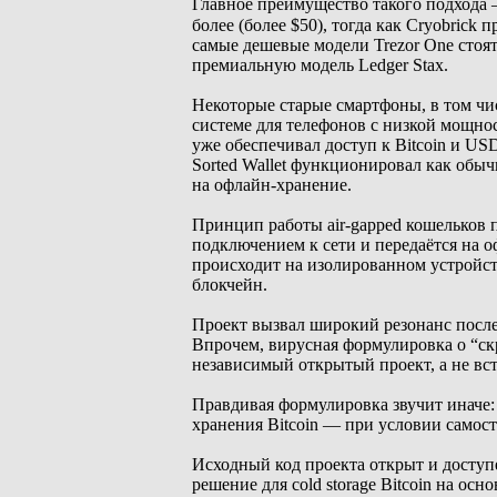
Главное преимущество такого подхода 
более (более $50), тогда как Cryobrick
самые дешевые модели Trezor One стоят $
премиальную модель Ledger Stax.
Некоторые старые смартфоны, в том чи
системе для телефонов с низкой мощно
уже обеспечивал доступ к Bitcoin и US
Sorted Wallet функционировал как обы
на офлайн-хранение.
Принцип работы air-gapped кошельков п
подключением к сети и передаётся на 
происходит на изолированном устройств
блокчейн.
Проект вызвал широкий резонанс после
Впрочем, вирусная формулировка о “скр
независимый открытый проект, а не встр
Правдивая формулировка звучит иначе:
хранения Bitcoin — при условии самост
Исходный код проекта открыт и доступ
решение для cold storage Bitcoin на о