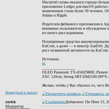
Масштаб схемы оказался гораздо больш
приложение Ledger для macOS работал в
мошенников стали более 50 человек. Об
Solana и Ripple.
Издателем фейкового приложения в App 
внимание пользователи в обсуждении 
из своего расследования.
Похищенные средства аккумулировались
KuCoin, а далее — в миксер AudiA6. Д
рост незаконной активности на KuCoin 
Источник:
itc
_________________
OLED Panasonic TX-65HZ980E; Pioneer
ZXC 120cm, Strong SRT-DM2100 (90*E-30
Желаю, чтобы у Вас сбылось то, чего В
Вернуться к началу
yorick
Добавлено
: Пн Июн 15, 2
Модератор