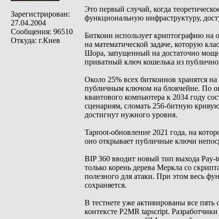
Это первый случай, когда теоретическ
Зарегистрирован:
функциональную инфраструктуру, досту
27.04.2004
Сообщения: 96510
Биткоин использует криптографию на о
Откуда: г.Киев
на математической задаче, которую кла
Шора, запущенный на достаточно мощн
приватный ключ кошелька из публичног
Около 25% всех биткоинов хранятся на
публичным ключом на блокчейне. По о
квантового компьютера к 2034 году со
сценариям, сломать 256-битную кривую
достигнут нужного уровня.
Taproot-обновление 2021 года, на кото
оно открывает публичные ключи непоср
BIP 360 вводит новый тип выхода Pay-t
только корень дерева Меркла со скрип
полезного для атаки. При этом весь ф
сохраняется.
В тестнете уже активированы все пять
контексте P2MR tapscript. Разработчик