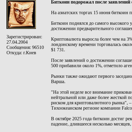
Биткоин подорожал после заявлений
На азиатских торгах 15 июня биткоин 
Биткоин поднялся до самого высокого у
достижении предварительного соглашен
Зарегистрирован:
Криптовалюта выросла более чем на 3% 
27.04.2004
лондонскому времени торговалась около
Сообщения: 96510
$1 731.
Откуда: г.Киев
После заявлений о достижении соглаше
500 прибавили около 1%, отметило аген
Рынки также ожидают первого заседан
Варша.
"На этой неделе все внимание прикова
нейтральной или даже более жесткой п
риском для криптовалютного рынка", – 
Тихоокеанском регионе компании Fal
В октябре 2025 года биткоин достиг ре
падение, длившееся несколько месяцев,