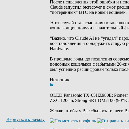
После исправления этой ошибки и испо
Claude запустил btcrecover и смог рас
“потерянных” BTC на новый кошелек.
Этот случай стал счастливым завершени
конце концов получил значительный фи
“Важно, что Claude AI не “угадал” пар
восстановления и обнаружить старую 
Hardware.
В прошлые годы, до появления соврем
подобных кошельков с забытыми 20-си
был успешно расшифрован только посл
Источник:
itc
_________________
OLED Panasonic TX-65HZ980E; Pioneer
ZXC 120cm, Strong SRT-DM2100 (90*E-30
Желаю, чтобы у Вас сбылось то, чего В
Вернуться к началу