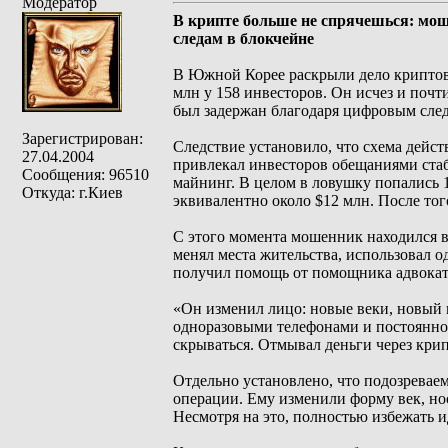
Модератор
В крипте больше не спрячешься: мо
следам в блокчейне
В Южной Корее раскрыли дело криптов
млн у 158 инвесторов. Он исчез и поч
был задержан благодаря цифровым сле
Зарегистрирован:
Следствие установило, что схема дейст
27.04.2004
привлекал инвесторов обещаниями стаб
Сообщения: 96510
майнинг. В целом в ловушку попались 1
Откуда: г.Киев
эквивалентно около $12 млн. После того
С этого момента мошенник находился в
менял места жительства, использовал 
получил помощь от помощника адвоката
«Он изменил лицо: новые веки, новый 
одноразовыми телефонами и постоянно 
скрываться. Отмывал деньги через кри
Отдельно установлено, что подозреваем
операции. Ему изменили форму век, но
Несмотря на это, полностью избежать 