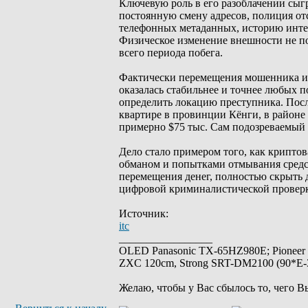
Ключевую роль в его разоблачении сыг
постоянную смену адресов, полиция от
телефонных метаданных, историю интер
Физическое изменение внешности не п
всего периода побега.
Фактически перемещения мошенника и 
оказалась стабильнее и точнее любых 
определить локацию преступника. Посл
квартире в провинции Кёнги, в районе
примерно $75 тыс. Сам подозреваемый 
Дело стало примером того, как крипт
обманом и попытками отмывания средс
перемещения денег, полностью скрыть д
цифровой криминалистической провер
Источник:
itc
_________________
OLED Panasonic TX-65HZ980E; Pioneer
ZXC 120cm, Strong SRT-DM2100 (90*E-30
Желаю, чтобы у Вас сбылось то, чего В