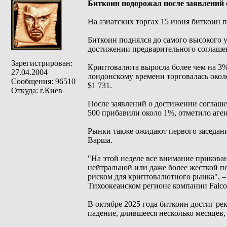
Биткоин подорожал после заявлений
На азиатских торгах 15 июня биткоин 
Биткоин поднялся до самого высокого у
достижении предварительного соглашен
Зарегистрирован:
Криптовалюта выросла более чем на 3% 
27.04.2004
лондонскому времени торговалась около
Сообщения: 96510
$1 731.
Откуда: г.Киев
После заявлений о достижении соглаше
500 прибавили около 1%, отметило аген
Рынки также ожидают первого заседан
Варша.
"На этой неделе все внимание прикова
нейтральной или даже более жесткой п
риском для криптовалютного рынка", – 
Тихоокеанском регионе компании Fal
В октябре 2025 года биткоин достиг ре
падение, длившееся несколько месяцев,