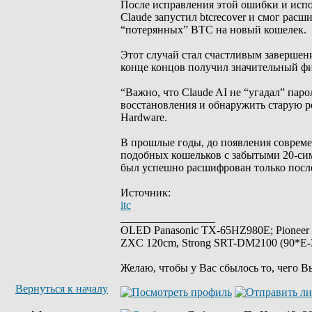
После исправления этой ошибки и испо
Claude запустил btcrecover и смог рас
“потерянных” BTC на новый кошелек.
Этот случай стал счастливым завершени
конце концов получил значительный фи
“Важно, что Claude AI не “угадал” пар
восстановления и обнаружить старую 
Hardware.
В прошлые годы, до появления соврем
подобных кошельков с забытыми 20-си
был успешно расшифрован только посл
Источник:
itc
_________________
OLED Panasonic TX-65HZ980E; Pioneer
ZXC 120cm, Strong SRT-DM2100 (90*E-30
Желаю, чтобы у Вас сбылось то, чего В
Вернуться к началу