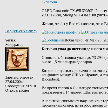
ukrinform
_________________
OLED Panasonic TX-65HZ980E; Pioneer
ZXC 120cm, Strong SRT-DM2100 (90*E-30
Желаю, чтобы у Вас сбылось то, чего В
Вернуться к началу
yorick
Добавлено
: Чт Май 28, 20
Модератор
Биткоин упал до шестинедельного ми
Стоимость биткоина упала до 73 294 д
около 1,5 миллиарда долларов.
Биткоин опустился до самого низкого у
конфликта между США и Ираном, а так
Зарегистрирован:
Bloomberg.
27.04.2004
Сообщения: 96510
Во время торгов в Сингапуре стоимость
Откуда: г.Киев
показателем с 14 апреля. Ethereum поте
Аналитики связывают падение крипто
процентных ставок из-за обострения с