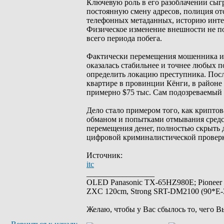
Ключевую роль в его разоблачении сыг
постоянную смену адресов, полиция от
телефонных метаданных, историю интер
Физическое изменение внешности не п
всего периода побега.
Фактически перемещения мошенника и 
оказалась стабильнее и точнее любых 
определить локацию преступника. Посл
квартире в провинции Кёнги, в районе
примерно $75 тыс. Сам подозреваемый 
Дело стало примером того, как крипт
обманом и попытками отмывания средс
перемещения денег, полностью скрыть д
цифровой криминалистической провер
Источник:
itc
_________________
OLED Panasonic TX-65HZ980E; Pioneer
ZXC 120cm, Strong SRT-DM2100 (90*E-30
Желаю, чтобы у Вас сбылось то, чего В