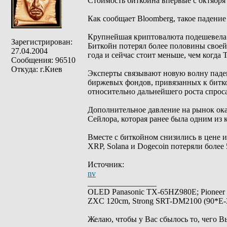
Стоимость биткойна впервые с октября 
Как сообщает Bloomberg, такое падени
Крупнейшая криптовалюта подешевела н
Зарегистрирован:
Биткойн потерял более половины своей
27.04.2004
года и сейчас стоит меньше, чем когда 
Сообщения: 96510
Откуда: г.Киев
Эксперты связывают новую волну паден
биржевых фондов, привязанных к битко
относительно дальнейшего роста спрос
Дополнительное давление на рынок ока
Сейлора, которая ранее была одним из
Вместе с биткойном снизились в цене и
XRP, Solana и Dogecoin потеряли более
Источник:
nv
_________________
OLED Panasonic TX-65HZ980E; Pioneer
ZXC 120cm, Strong SRT-DM2100 (90*E-30
Желаю, чтобы у Вас сбылось то, чего В