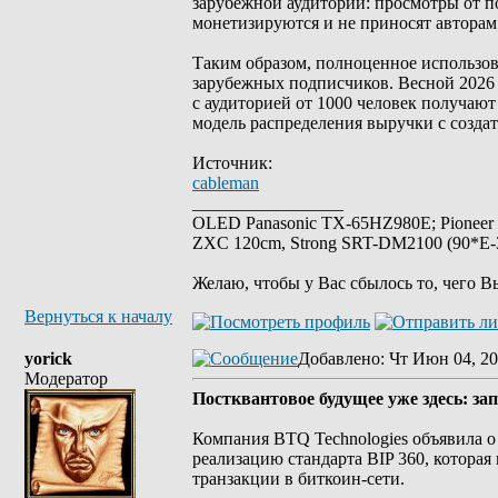
зарубежной аудитории: просмотры от по
монетизируются и не приносят авторам
Таким образом, полноценное использо
зарубежных подписчиков. Весной 2026 
с аудиторией от 1000 человек получают
модель распределения выручки с создат
Источник:
cableman
_________________
OLED Panasonic TX-65HZ980E; Pioneer
ZXC 120cm, Strong SRT-DM2100 (90*E-30
Желаю, чтобы у Вас сбылось то, чего В
Вернуться к началу
yorick
Добавлено
: Чт Июн 04, 20
Модератор
Постквантовое будущее уже здесь: за
Компания BTQ Technologies объявила о 
реализацию стандарта BIP 360, которая
транзакции в биткоин-сети.