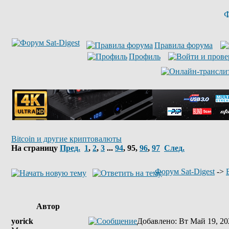
Ф
Правила форума
Профиль
Bitcoin и другие криптовалюты
На страницу
Пред.
1
,
2
,
3
...
94
,
95
,
96
,
97
След.
Форум Sat-Digest
->
Автор
yorick
Добавлено
: Вт Май 19, 20