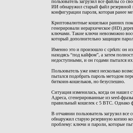
пользователь загрузил все файлы со св
ИИ обнаружил старый файл резервной к
конфигурации пароля, которая ранее м
Криптовалютные кошельки ранних поко
генерировали иерархическое (HD) дер
ключами. Такие ключи невозможно восс
который дополнительно защищен парол
Именно это и произошло с cprkrn: он и
находясь “под кайфом”, а затем полнос
недоступными, и он годами пытался их
Пользователь уже имел несколько возм
пытался подобрать пароль методом пере
биткоин-кошельков, но безуспешно.
Ситуация изменилась, когда он нашел с
Адреса, сгенерированные из seed-фразы
правильный кошелек с 5 BTC. Однако 
В отчаянии пользователь загрузил все
обнаружил старую резервную копию кош
проблему: ключи и пароли, которые пыт