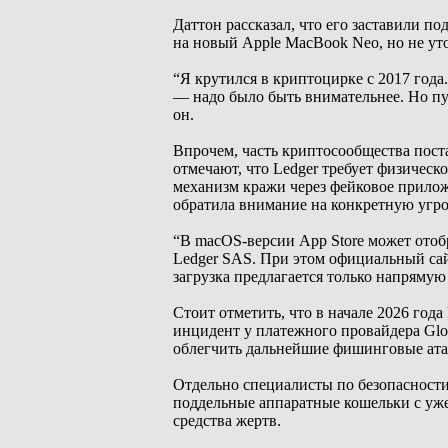
Даттон рассказал, что его заставили п
на новый Apple MacBook Neo, но не уто
“Я крутился в криптоцирке с 2017 года
— надо было быть внимательнее. Но пу
он.
Впрочем, часть криптосообщества пос
отмечают, что Ledger требует физическ
механизм кражи через фейковое прило
обратила внимание на конкретную угро
“В macOS-версии App Store может отоб
Ledger SAS. При этом официальный сай
загрузка предлагается только напрямую
Стоит отметить, что в начале 2026 года
инцидент у платежного провайдера Glo
облегчить дальнейшие фишинговые ата
Отдельно специалисты по безопасност
поддельные аппаратные кошельки с уже
средства жертв.