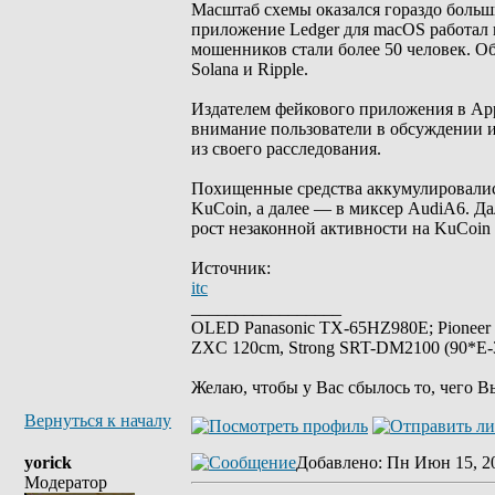
Масштаб схемы оказался гораздо больш
приложение Ledger для macOS работал в
мошенников стали более 50 человек. Об
Solana и Ripple.
Издателем фейкового приложения в App 
внимание пользователи в обсуждении 
из своего расследования.
Похищенные средства аккумулировались
KuCoin, а далее — в миксер AudiA6. Д
рост незаконной активности на KuCoin 
Источник:
itc
_________________
OLED Panasonic TX-65HZ980E; Pioneer
ZXC 120cm, Strong SRT-DM2100 (90*E-30
Желаю, чтобы у Вас сбылось то, чего В
Вернуться к началу
yorick
Добавлено
: Пн Июн 15, 2
Модератор