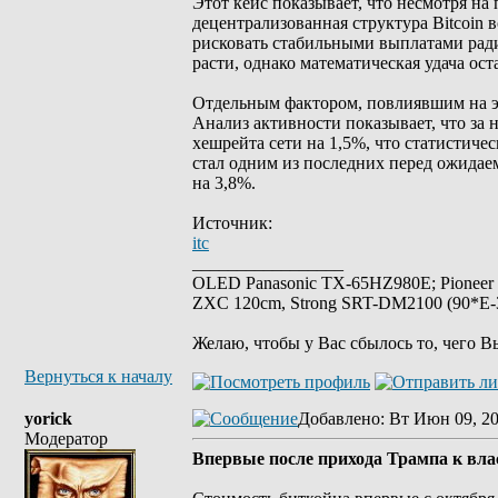
Этот кейс показывает, что несмотря н
децентрализованная структура Bitcoin 
рисковать стабильными выплатами рад
расти, однако математическая удача о
Отдельным фактором, повлиявшим на это
Анализ активности показывает, что за
хешрейта сети на 1,5%, что статистиче
стал одним из последних перед ожидае
на 3,8%.
Источник:
itc
_________________
OLED Panasonic TX-65HZ980E; Pioneer
ZXC 120cm, Strong SRT-DM2100 (90*E-30
Желаю, чтобы у Вас сбылось то, чего В
Вернуться к началу
yorick
Добавлено
: Вт Июн 09, 2
Модератор
Впервые после прихода Трампа к вла