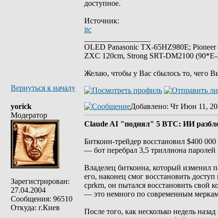
доступное.
Источник:
itc
_________________
OLED Panasonic TX-65HZ980E; Pioneer
ZXC 120cm, Strong SRT-DM2100 (90*E-30
Желаю, чтобы у Вас сбылось то, чего В
Вернуться к началу
yorick
Добавлено
: Чт Июн 11, 20
Модератор
Claude AI "поднял" 5 BTC: ИИ разбл
Биткоин-трейдер восстановил $400 000 
— бот перебрал 3,5 триллиона паролей
Владелец биткоина, который изменил па
его, наконец смог восстановить доступ
Зарегистрирован:
cprkrn, он пытался восстановить свой к
27.04.2004
— это немного по современным меркам, 
Сообщения: 96510
Откуда: г.Киев
После того, как несколько недель наза