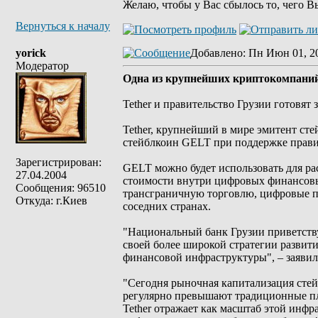
Желаю, чтобы у Вас сбылось то, чего В
Вернуться к началу
yorick
Добавлено
: Пн Июн 01, 2
Модератор
Одна из крупнейших криптокомпаний
Tether и правительство Грузии готовят
Tether, крупнейший в мире эмитент ст
стейблкоин GELT при поддержке прави
Зарегистрирован:
GELT можно будет использовать для р
27.04.2004
стоимости внутри цифровых финансовых
Сообщения: 96510
трансграничную торговлю, цифровые п
Откуда: г.Киев
соседних странах.
"Национальный банк Грузии приветствуе
своей более широкой стратегии развит
финансовой инфраструктуры", – заявил
"Сегодня рыночная капитализация стей
регулярно превышают традиционные плат
Tether отражает как масштаб этой инф