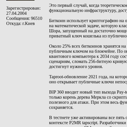
Это первый случай, когда теоретическ
Зарегистрирован:
функциональную инфраструктуру, досту
27.04.2004
Сообщения: 96510
Биткоин использует криптографию на о
Откуда: г.Киев
на математической задаче, которую кла
Шора, запущенный на достаточно мощн
приватный ключ кошелька из публичног
Около 25% всех биткоинов хранятся на
публичным ключом на блокчейне. По о
квантового компьютера к 2034 году со
сценариям, сломать 256-битную кривую
достигнут нужного уровня.
Taproot-обновление 2021 года, на кото
оно открывает публичные ключи непоср
BIP 360 вводит новый тип выхода Pay-t
только корень дерева Меркла со скрип
полезного для атаки. При этом весь ф
сохраняется.
В тестнете уже активированы все пять
контексте P2MR tapscript. Разработчик