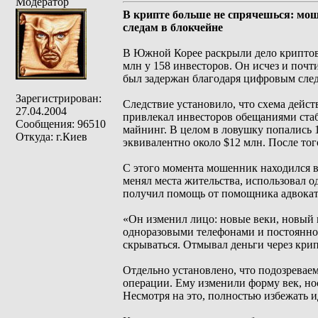
Модератор
В крипте больше не спрячешься: мо
следам в блокчейне
В Южной Корее раскрыли дело криптов
млн у 158 инвесторов. Он исчез и поч
был задержан благодаря цифровым сле
Зарегистрирован:
Следствие установило, что схема дейст
27.04.2004
привлекал инвесторов обещаниями стаб
Сообщения: 96510
майнинг. В целом в ловушку попались 1
Откуда: г.Киев
эквивалентно около $12 млн. После того
С этого момента мошенник находился в
менял места жительства, использовал 
получил помощь от помощника адвоката
«Он изменил лицо: новые веки, новый 
одноразовыми телефонами и постоянно 
скрываться. Отмывал деньги через кри
Отдельно установлено, что подозреваем
операции. Ему изменили форму век, но
Несмотря на это, полностью избежать 