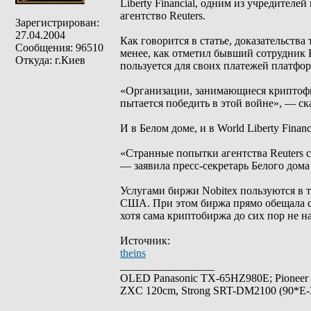
Liberty Financial, одним из учредител
агентство Reuters.
Зарегистрирован:
27.04.2004
Как говорится в статье, доказательства
Сообщения: 96510
менее, как отметил бывший сотрудник 
Откуда: г.Киев
пользуется для своих платежей платфо
«Организации, занимающиеся криптофи
пытается победить в этой войне», — ск
И в Белом доме, и в World Liberty Fina
«Странные попытки агентства Reuters 
— заявила пресс-секретарь Белого дома
Услугами биржи Nobitex пользуются в 
США. При этом биржа прямо обещала с
хотя сама криптобиржа до сих пор не 
Источник:
theins
_________________
OLED Panasonic TX-65HZ980E; Pioneer
ZXC 120cm, Strong SRT-DM2100 (90*E-30