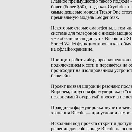
Главное преимущество такого подхода 
более (более $50), тогда как Cryobrick
самые дешевые модели Trezor One стоят $
премиальную модель Ledger Stax.
Некоторые старые смартфоны, в том чи
системе для телефонов с низкой мощно
уже обеспечивал доступ к Bitcoin и US
Sorted Wallet функционировал как обы
на офлайн-хранение.
Принцип работы air-gapped кошельков п
подключением к сети и передаётся на 
происходит на изолированном устройств
блокчейн.
Проект вызвал широкий резонанс после
Впрочем, вирусная формулировка о “скр
независимый открытый проект, а не встр
Правдивая формулировка звучит иначе:
хранения Bitcoin — при условии самост
Исходный код проекта открыт и доступ
решение для cold storage Bitcoin на о