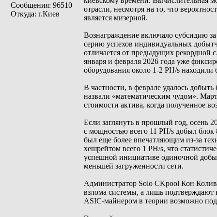
киевскому времени. Вычислительная мо
Сообщения: 96510
отрасли, несмотря на то, что вероятно
Откуда: г.Киев
является мизерной.
Вознаграждение включало субсидию за 
серию успехов индивидуальных добытчи
отличается от предыдущих рекордной с
января и февраля 2026 года уже фикси
оборудования около 1-2 PH/s находили 
В частности, в феврале удалось добыть
назвали «математическим чудом». Март
стоимости актива, когда полученное во
Если заглянуть в прошлый год, осень 2
с мощностью всего 11 PH/s добыл блок 
был еще более впечатляющим из-за техн
хешрейтом всего 1 PH/s, что статистиче
успешной инициативе одиночной добычи
меньшей загруженности сети.
Администратор Solo CKpool Кон Колива
взлома системы, а лишь подтверждают 
ASIC-майнером в теории возможно подп