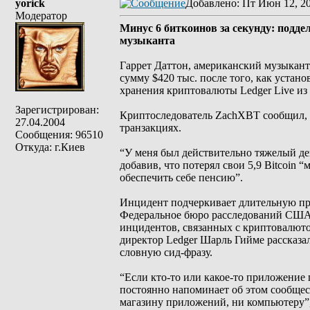
yorick
Добавлено
: Пт Июн 12, 2
Модератор
Минус 6 биткоинов за секунду: подде
музыканта
Гаррет Даттон, американский музыкант,
сумму $420 тыс. после того, как уста
хранения криптовалюты Ledger Live из A
Зарегистрирован:
Криптоследователь ZachXBT сообщил, ч
27.04.2004
транзакциях.
Сообщения: 96510
Откуда: г.Киев
“У меня был действительно тяжелый ден
добавив, что потерял свои 5,9 Bitcoin 
обеспечить себе пенсию”.
Инцидент подчеркивает длительную пр
Федеральное бюро расследований США с
инцидентов, связанных с криптовалюто
директор Ledger Шарль Гийме рассказал 
словную сид-фразу.
“Если кто-то или какое-то приложение п
постоянно напоминает об этом сообщест
магазину приложений, ни компьютеру”,