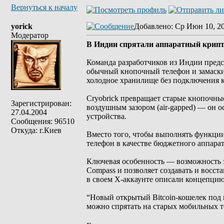
Вернуться к началу
yorick
Добавлено
: Ср Июн 10, 2
Модератор
В Индии спрятали аппаратный крипт
Команда разработчиков из Индии предс
обычный кнопочный телефон и замаски
холодное хранилище без подключения к
Cryobrick превращает старые кнопочные
Зарегистрирован:
воздушным зазором (air-gapped) — он 
27.04.2004
устройства.
Сообщения: 96510
Откуда: г.Киев
Вместо того, чтобы выполнять функци
телефон в качестве бюджетного аппара
Ключевая особенность — возможность 
Compass и позволяет создавать и восст
в своем X-аккаунте описали концепцию
“Новый открытый Bitcoin-кошелек под 
можно спрятать на старых мобильных т