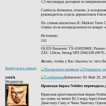
1,5 миллиарда долларов из американск
Слабость биткоина, похоже, в основном
руководитель отдела деривативов Falc
По словам аналитика IG Markets Тони
ставки из-за неопределенности вокру
Источник:
unn
_________________
OLED Panasonic TX-65HZ980E; Pioneer
ZXC 120cm, Strong SRT-DM2100 (90*E-30
Желаю, чтобы у Вас сбылось то, чего В
Вернуться к началу
yorick
Добавлено
: Пт Май 29, 20
Модератор
Иранская биржа Nobitex переводила 
Иранская криптовалютная биржа Nobitex
на сумму не менее $2,3 млрд через бл
Джастину Сану и Чжао Чанпэну. Однов