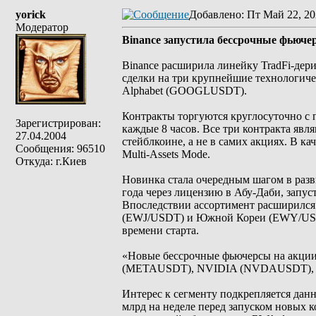
yorick
Добавлено
: Пт Май 22, 20
Модератор
Binance запустила бессрочные фьюче
Binance расширила линейку TradFi-дер
сделки на три крупнейшие технолог
Alphabet (GOOGLUSDT).
Контракты торгуются круглосуточно с
Зарегистрирован:
каждые 8 часов. Все три контракта я
27.04.2004
стейблкоине, а не в самих акциях. В ка
Сообщения: 96510
Multi-Assets Mode.
Откуда: г.Киев
Новинка стала очередным шагом в разви
года через лицензию в Абу-Даби, зап
Впоследствии ассортимент расширился 
(EWJ/USDT) и Южной Кореи (EWY/USDT
времени старта.
«Новые бессрочные фьючерсы на акции T
(METAUSDT), NVIDIA (NVDAUSDT), Al
Интерес к сегменту подкрепляется дан
млрд на неделе перед запуском новых к