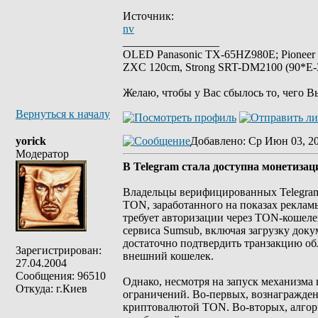
Источник:
nv
_________________
OLED Panasonic TX-65HZ980E; Pioneer
ZXC 120cm, Strong SRT-DM2100 (90*E-30
Желаю, чтобы у Вас сбылось то, чего В
Вернуться к началу
yorick
Добавлено
: Ср Июн 03, 2
Модератор
В Telegram стала доступна монетиза
Владельцы верифицированных Telegram
TON, заработанного на показах реклам
требует авторизации через TON-кошел
сервиса Sumsub, включая загрузку док
достаточно подтвердить транзакцию об
Зарегистрирован:
внешний кошелек.
27.04.2004
Сообщения: 96510
Однако, несмотря на запуск механизма 
Откуда: г.Киев
ограничений. Во-первых, вознагражден
криптовалютой TON. Во-вторых, алгор