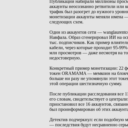
Публикации набирали миллионы просмо
аккаунты неосознанно ретвитили или к
трафик был разогрет до нужного уровня
монетизации аккаунты меняли имена —
следующих схем.
Один из аккаунтов сети — wanglaurent
Навфала. Образ сгенерировал ИИ на осн
тыс. подписчиков. Как пример влиятел
кабели, через которые проходит 95-99% 
млн просмотров — даже несмотря на то
недостоверную.
Конкретный пример монетизации: 22 фе
токен ORAMAMA — мемкоин на блокчейн
больше ни разу не упомянули этот токе
этой операции шестизначную сумму.
После публикации расследования все 
его словам, свидетельствует о центра
приостановил все 16 аккаунтов, связан
был проинформирован об этих аккаунта
Детектив подчеркнул: если подобную м
— последствия будут несравненно серь