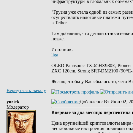
инфраструктуры в глобальных объемах"
"Грузия уже стала одной из самых ра
осуществлять налоговые платежи путе
в Tether.
Там добавили, что детали относительн
позже.
Источник:
liga
_________________
OLED Panasonic TX-65HZ980E; Pioneer
ZXC 120cm, Strong SRT-DM2100 (90*E-30
Желаю, чтобы у Вас сбылось то, чего В
Вернуться к началу
yorick
Добавлено
: Вт Июн 02, 2
Модератор
Впервые за два месяца: перспектив
Цена крупнейшей криптовалюты мира — 
нестабильные настроения повлияли оп