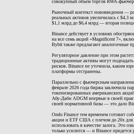
совокупный объем торгов RWA-фьючерс
Рыночный контекст нововведения — ра
реальных активов увеличилась с $4,3 м
$1,1 млрд до $6,4 млрд — вторая пози
Binance действует в условиях обостря
на все семь акций «Magnificent 7», вк
Bybit также предлагают аналогичные п
Регуляторное давление при этом расте
традиционные активы могут подпадать
рисков. Binance не уточнила, каким 
платформы отстранены.
Параллельно с фьючерсным направление
феврале 2026 года биржа заключила пар
токенизированных американских акций и
Абу-Даби ADGM впервые в своей прак
своей нормативной базы — это дало Bi
Ondo Finance тем временем готовит с
акции и ETF США с плечом до 20x для
использовать в качестве залога. Это оз
только усилится — и Binance придется 