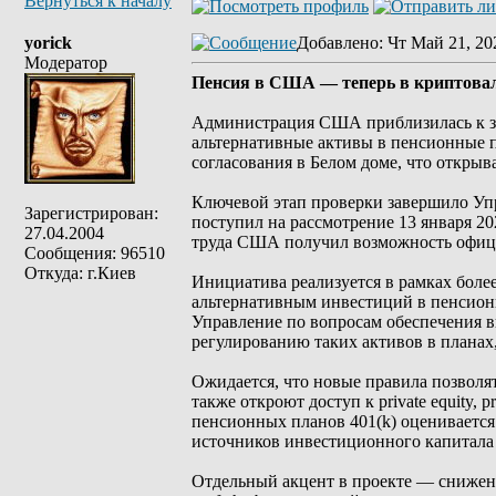
Вернуться к началу
yorick
Добавлено
: Чт Май 21, 20
Модератор
Пенсия в США — теперь в криптовал
Администрация США приблизилась к за
альтернативные активы в пенсионные 
согласования в Белом доме, что откры
Ключевой этап проверки завершило Уп
Зарегистрирован:
поступил на рассмотрение 13 января 20
27.04.2004
труда США получил возможность офици
Сообщения: 96510
Откуда: г.Киев
Инициатива реализуется в рамках боле
альтернативным инвестиций в пенсионн
Управление по вопросам обеспечения в
регулированию таких активов в плана
Ожидается, что новые правила позволя
также откроют доступ к private equity
пенсионных планов 401(k) оценивается
источников инвестиционного капитал
Отдельный акцент в проекте — снижен