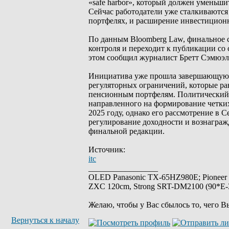
«safe harbor», который должен уменьш
Сейчас работодатели уже сталкиваются
портфелях, и расширение инвестиционн
По данным Bloomberg Law, финальное с
контроля и переходит к публикации со 
этом сообщил журналист Бретт Сэмюэлс 
Инициатива уже прошла завершающую пр
регуляторных ограничений, которые ра
пенсионным портфелям. Политический 
направленного на формирование четких
2025 году, однако его рассмотрение в 
регулирование доходности и вознаграж
финальной редакции.
Источник:
itc
_________________
OLED Panasonic TX-65HZ980E; Pioneer
ZXC 120cm, Strong SRT-DM2100 (90*E-30
Желаю, чтобы у Вас сбылось то, чего В
Вернуться к началу