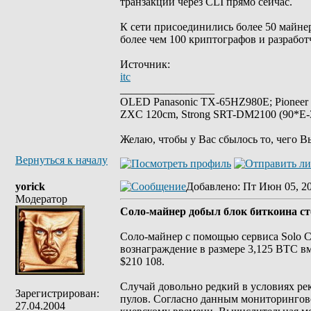
транзакции через CLI прямо сейчас.
К сети присоединились более 50 майнер
более чем 100 криптографов и разработ
Источник:
itc
_________________
OLED Panasonic TX-65HZ980E; Pioneer
ZXC 120cm, Strong SRT-DM2100 (90*E-30
Желаю, чтобы у Вас сбылось то, чего В
Вернуться к началу
yorick
Добавлено
: Пт Июн 05, 2
Модератор
Соло-майнер добыл блок биткоина ст
Соло-майнер с помощью сервиса Solo C
вознаграждение в размере 3,125 BTC в
$210 108.
Случай довольно редкий в условиях р
Зарегистрирован:
пулов. Согласно данным мониторингово
27.04.2004