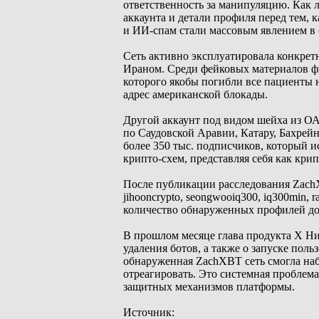
ответственность за манипуляцию. Как 
аккаунта и детали профиля перед тем,
и ИИ-спам стали массовым явлением в с
Сеть активно эксплуатировала конкре
Ираном. Среди фейковых материалов фи
которого якобы погибли все пациенты 
адрес американской блокады.
Другой аккаунт под видом шейха из ОА
по Саудовской Аравии, Катару, Бахрей
более 350 тыс. подписчиков, который 
крипто-схем, представляя себя как кри
После публикации расследования Zach
jihooncrypto, seongwooiq300, iq300min,
количество обнаруженных профилей до
В прошлом месяце глава продукта X Н
удаления ботов, а также о запуске пол
обнаруженная ZachXBT сеть смогла наб
отреагировать. Это системная проблем
защитных механизмов платформы.
Источник: