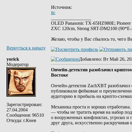
Источник:
itc
_________________
OLED Panasonic TX-65HZ980E; Pioneer
ZXC 120cm, Strong SRT-DM2100 (90*E-30
Желаю, чтобы у Вас сбылось то, чего В
Вернуться к началу
yorick
Добавлено
: Вт Май 26, 20
Модератор
Ончейн-детектив разоблачил крипто
Востоке
Ончейн-детектив ZachXBT разоблачил с
публиковали фейковые и преувеличенн
аудиторию в прибыль на крипто-схемах
Зарегистрирован:
Механика проста и хорошо отработана
27.04.2004
— чтобы не тратить время на набор под
Сообщения: 96510
о вооруженных конфликтах, угрозах и 
Откуда: г.Киев
друг друга, искусственно раскручивая о