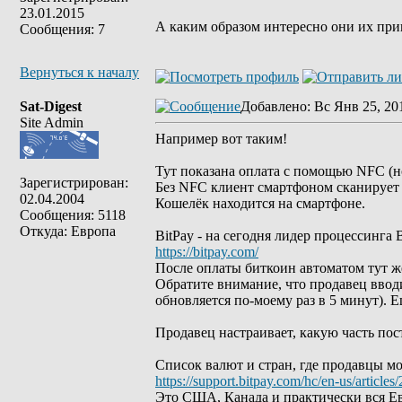
23.01.2015
А каким образом интересно они их пр
Сообщения: 7
Вернуться к началу
Sat-Digest
Добавлено
: Вс Янв 25, 20
Site Admin
Например вот таким!
Тут показана оплата с помощью NFC (н
Зарегистрирован:
Без NFC клиент смартфоном сканирует Q
02.04.2004
Кошелёк находится на смартфоне.
Сообщения: 5118
Откуда: Европа
BitPay - на сегодня лидер процессинга B
https://bitpay.com/
После оплаты биткоин автоматом тут же
Обратите внимание, что продавец вводи
обновляется по-моему раз в 5 минут). Е
Продавец настраивает, какую часть пост
Список валют и стран, где продавцы мо
https://support.bitpay.com/hc/en-us/article
Это США, Канада и практически вся Ев