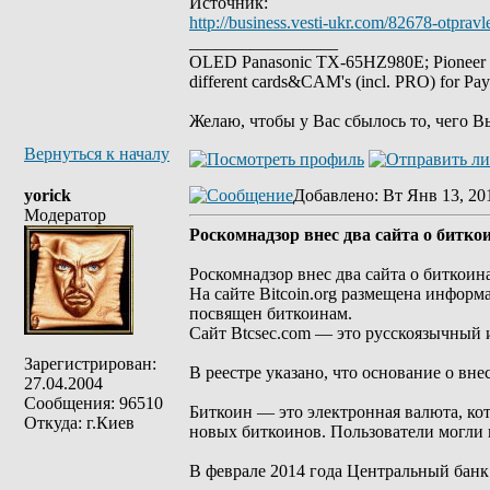
Источник:
http://business.vesti-ukr.com/82678-otpravl
_________________
OLED Panasonic TX-65HZ980E; Pioneer
different cards&CAM's (incl. PRO) for Pa
Желаю, чтобы у Вас сбылось то, чего В
Вернуться к началу
yorick
Добавлено
: Вт Янв 13, 20
Модератор
Роскомнадзор внес два сайта о битко
Роскомнадзор внес два сайта о биткоин
На сайте Bitcoin.org размещена информа
посвящен биткоинам.
Сайт Btcsec.com — это русскоязычный 
Зарегистрирован:
В реестре указано, что основание о вне
27.04.2004
Сообщения: 96510
Биткоин — это электронная валюта, ко
Откуда: г.Киев
новых биткоинов. Пользователи могли 
В феврале 2014 года Центральный бан