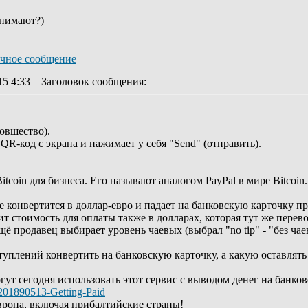
инимают?)
15 4:33
Заголовок сообщения
:
овшество).
R-код с экрана и нажимает у себя "Send" (отправить).
itcoin для бизнеса. Его называют аналогом PayPal в мире Bitcoin.
 конвертится в доллар-евро и падает на банковскую карточку пр
т стоимость для оплаты также в долларах, которая тут же перев
щё продавец выбирает уровень чаевых (выбрал "no tip" - "без чае
уплений конвертить на банковскую карточку, а какую оставлять в
гут сегодня использовать этот сервис с выводом денег на банко
s/201890513-Getting-Paid
ропа, включая прибалтийские страны!