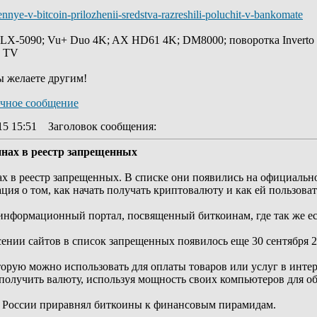
ennye-v-bitcoin-prilozhenii-sredstva-razreshili-poluchit-v-bankomate
 LX-5090; Vu+ Duo 4K; AX HD61 4K; DM8000; поворотка Inverto
y TV
ы желаете другим!
15 15:51
Заголовок сообщения
:
инах в реестр запрещенных
ах в реестр запрещенных. В списке они появились на официально
ция о том, как начать получать криптовалюту и как ей пользоват
информационный портал, посвященный биткоинам, где так же ес
сении сайтов в список запрещенных появилось еще 30 сентября 20
торую можно использовать для оплаты товаров или услуг в инте
получить валюту, используя мощность своих компьютеров для о
к России приравнял биткоины к финансовым пирамидам.