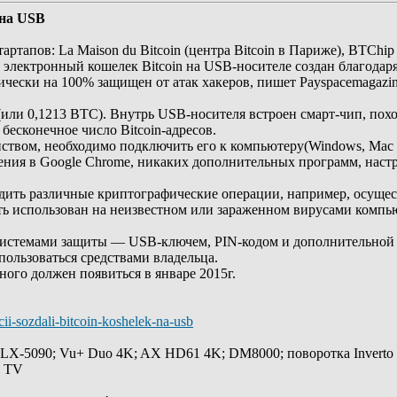
 на USB
артапов: La Maison du Bitcoin (центра Bitcoin в Париже), BTChi
и электронный кошелек Bitcoin на USB-носителе создан благодаря
тически на 100% защищен от атак хакеров, пишет Рayspacemagazin
(или 0,1213 BTC). Внутрь USB-носителя встроен смарт-чип, похо
бесконечное число Bitcoin-адресов.
ойством, необходимо подключить его к компьютеру(Windows, Mac 
ия в Google Chrome, никаких дополнительных программ, настро
ить различные криптографические операции, например, осущест
ь использован на неизвестном или зараженном вирусами компь
системами защиты — USB-ключем, PIN-кодом и дополнительной к
пользоваться средствами владельца.
го должен появиться в январе 2015г.
cii-sozdali-bitcoin-koshelek-na-usb
 LX-5090; Vu+ Duo 4K; AX HD61 4K; DM8000; поворотка Inverto
y TV