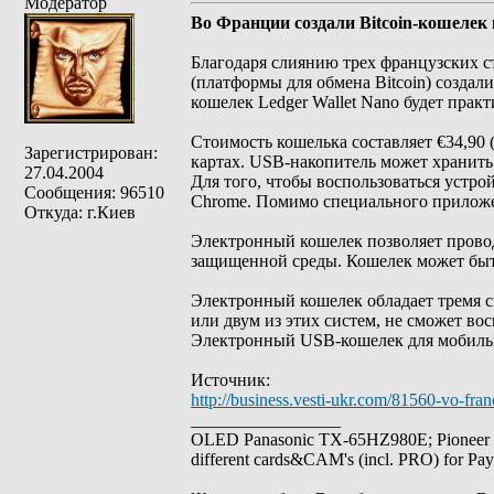
Модератор
Во Франции создали Bitcoin-кошелек
Благодаря слиянию трех французских ст
(платформы для обмена Bitcoin) создал
кошелек Ledger Wallet Nano будет прак
Стоимость кошелька составляет €34,90 
Зарегистрирован:
картах. USB-накопитель может хранить 
27.04.2004
Для того, чтобы воспользоваться устр
Сообщения: 96510
Chrome. Помимо специального приложен
Откуда: г.Киев
Электронный кошелек позволяет провод
защищенной среды. Кошелек может быт
Электронный кошелек обладает тремя 
или двум из этих систем, не сможет вос
Электронный USB-кошелек для мобильно
Источник:
http://business.vesti-ukr.com/81560-vo-fran
_________________
OLED Panasonic TX-65HZ980E; Pioneer
different cards&CAM's (incl. PRO) for Pa