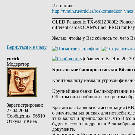
Источник:
http://tvrain.ru/articles/roskomnadzor_vn
_________________
OLED Panasonic TX-65HZ980E; Pioneer
different cards&CAM's (incl. PRO) for Pa
Желаю, чтобы у Вас сбылось то, чего В
Вернуться к началу
yorick
Добавлено
: Вт Янв 20, 20
Модератор
Британские банкиры связали Bitcoin
Криптовалюту назвали угрозой финанс
Крупнейшие банки Великобритании не в
Об этом они сообщили в открытом обра
Зарегистрирован:
Британская банковская ассоциация (BBA
27.04.2004
о значительных рисках для потребител
Сообщения: 96510
этих валют и предположила, что Bitco
Откуда: г.Киев
будут массово внедрены в Великобритан
документе.
Напомним, в Испании одна из партий в