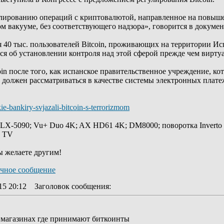
гулированию операций с криптовалютой, направленное на повыш
ом вакууме, без соответствующего надзора», говорится в докумен
 40 тыс. пользователей Bitcoin, проживающих на территории Ис
ся об установлении контроля над этой сферой прежде чем вирту
in после того, как испанское правительственное учреждение, к
in должен рассматриваться в качестве системы электронных плате
kie-bankiry-svjazali-bitcoin-s-terrorizmom
 LX-5090; Vu+ Duo 4K; AX HD61 4K; DM8000; поворотка Inverto
y TV
ы желаете другим!
15 20:12
Заголовок сообщения
:
 магазинах где принимают биткоинты