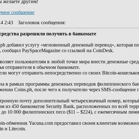
ы желаете другим!
14 2:43
Заголовок сообщения
:
средства разрешили получить в банкомате
.ph добавил услугу «мгновенный денежный перевод», которая п
, сообщил PaySpaceMagazine со ссылкой на CoinDesk.
оляет пользователям в любой точке мира внести денежные средст
ья отправителя в обычном банкомате.
ли могут отправить непосредственно со своих Bitcoin-кошельков
пна в рамках программы денежных переводов филиппинского бан
жении Coins.ph, после чего к получателю через SMS-сообщени
ктронную почту дополнительный четырехзначный номер, который
ом из 450 банкоматов Security Bank, расположенных по всей те
до 10 000 филиппинских песо ($11 – $224), с ежемесячным лимит
coin-обменник Yacuna.com предоставил своим клиентам возможн
n и Litecoin.