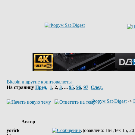
Bitcoin и другие криптовалюты
На страницу
Пред.
1
,
2
,
3
, ...
95
,
96
,
97
След.
Форум Sat-Digest
->
Автор
yorick
Добавлено
: Пн Дек 15, 20