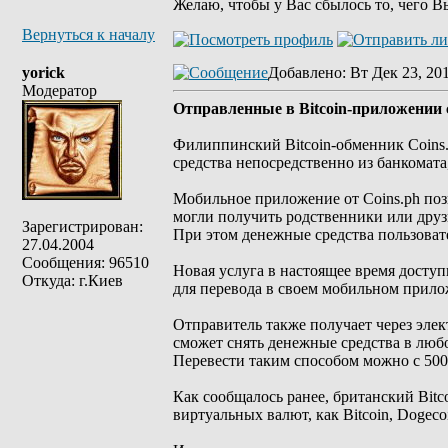
Желаю, чтобы у Вас сбылось то, чего В
Вернуться к началу
yorick
Добавлено
: Вт Дек 23, 20
Модератор
Отправленные в Bitcoin-приложении 
Филиппинский Bitcoin-обменник Coins
средства непосредственно из банкомата
Мобильное приложение от Coins.ph позв
могли получить родственники или друз
Зарегистрирован:
При этом денежные средства пользовате
27.04.2004
Сообщения: 96510
Новая услуга в настоящее время досту
Откуда: г.Киев
для перевода в своем мобильном прило
Отправитель также получает через эле
сможет снять денежные средства в люб
Перевести таким способом можно с 500 
Как сообщалось ранее, британский Bit
виртуальных валют, как Bitcoin, Dogecoi