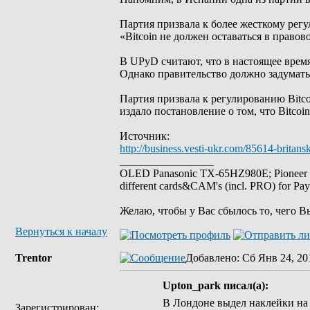
Партия призвала к более жесткому ре
«Bitcoin не должен оставаться в правов
В UPyD считают, что в настоящее время
Однако правительство должно задумать
Партия призвала к регулированию Bitco
издало постановление о том, что Bitco
Источник:
http://business.vesti-ukr.com/85614-britans
_________________
OLED Panasonic TX-65HZ980E; Pioneer
different cards&CAM's (incl. PRO) for Pa
Желаю, чтобы у Вас сбылось то, чего В
Вернуться к началу
Trentor
Добавлено
: Сб Янв 24, 20
Upton_park писал(а):
В Лондоне выдел наклейки на
Зарегистрирован: