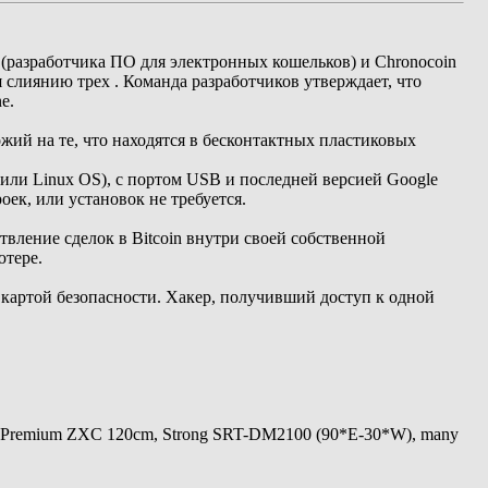
p (разработчика ПО для электронных кошельков) и Chronocoin
 слиянию трех . Команда разработчиков утверждает, что
e.
жий на те, что находятся в бесконтактных пластиковых
или Linux OS), с портом USB и последней версией Google
ек, или установок не требуется.
вление сделок в Bitcoin внутри своей собственной
ютере.
артой безопасности. Хакер, получивший доступ к одной
 Premium ZXC 120cm, Strong SRT-DM2100 (90*E-30*W), many