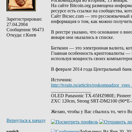
Роскомнадзора во вторник, 13 января.
На сайте Bitcoin.org размещена информа
ресурсе есть ссылки на сообщества, ко
Сайт Btcsec.com — это русскоязычный 
Зарегистрирован:
информация о том, как можно получить
27.04.2004
Сообщения: 96473
В реестре указано, что основание о вн
Откуда: г.Киев
января они оказались в списке.
Биткоин — это электронная валюта, кот
Главная особенность криптовалюты — э
используя мощность своих компьютеро
В феврале 2014 года Центральный бан
Источник:
http://tvrain.ru/articles/roskomnadzor_vn
_________________
OLED Panasonic TX-65HZ980E; Pioneer
ZXC 120cm, Strong SRT-DM2100 (90*E-30
Желаю, чтобы у Вас сбылось то, чего В
Вернуться к началу
yorick
Добавлено
: Вт Янв 20, 20