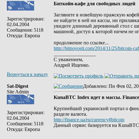
Биткойн-кафе для свободных людей
Загляните в новейшую пражскую кофейню
Зарегистрирован:
не найдете в ней ни кассы, ни прилавк
02.04.2004
увидите длинный деревянный стол с ш
Сообщения: 5118
машиной, доступ к которой ничем не о
Откуда: Европа
продолжение по ссылке...
http://bitnovosti.com/2014/11/25/bitcoin-c
_________________
С уважением,
Андрей Ищенко.
Вернуться к началу
Sat-Digest
Добавлено
: Пн Фев 02, 20
Site Admin
KunaBTC Index идет в массы. Finance
Крупнейший украинский портал о финан
Зарегистрирован:
разделе валюта.
02.04.2004
http://finance.ua/ru/currency#bitcoin
Сообщения: 5118
Данный сервис базируется на KunaBTC 
Откуда: Европа