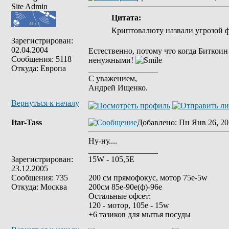
Site Admin
Цитата:
Криптовалюту назвали угрозой 
Зарегистрирован:
02.04.2004
Естественно, потому что когда Биткоин
Сообщения: 5118
ненужными!
Откуда: Европа
_________________
С уважением,
Андрей Ищенко.
Вернуться к началу
Itar-Tass
Добавлено
: Пн Янв 26, 20
Ну-ну....
_________________
Зарегистрирован:
15W - 105,5E
23.12.2005
Сообщения: 735
200 см прямофокус, мотор 75е-5w
Откуда: Москва
200см 85e-90e(ф)-96e
Остальные офсет:
120 - мотор, 105е - 15w
+6 тазиков для мытья посуды