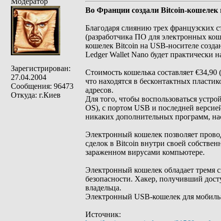
Модератор
Во Франции создали Bitcoin-кошелек
Благодаря слиянию трех французских ста
(разработчика ПО для электронных коше
кошелек Bitcoin на USB-носителе созда
Ledger Wallet Nano будет практически 
Зарегистрирован:
Стоимость кошелька составляет €34,90 
27.04.2004
что находятся в бесконтактных пластик
Сообщения: 96473
адресов.
Откуда: г.Киев
Для того, чтобы воспользоваться устр
OS), с портом USB и последней версие
никаких дополнительных программ, наст
Электронный кошелек позволяет прово
сделок в Bitcoin внутри своей собств
зараженном вирусами компьютере.
Электронный кошелек обладает тремя 
безопасности. Хакер, получивший досту
владельца.
Электронный USB-кошелек для мобильно
Источник: