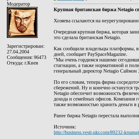
Модератор
Крупная британская биржа Netagio св
Хозяева ссылаются на неурегулированн
Очередная крупная биржа, которая заним
это сделала британская Netagio.
Зарегистрирован:
Как сообщили владельцы платформы, все
27.04.2004
дней, сообщает PaySpaceMagazine.
Сообщения: 96473
"Мы очень гордимся нашими сегодняшн
Откуда: г.Киев
стагнации, а также нормативной и поли
генеральный директор Netagio Саймон
По его словам, теперь фирма сосредото
сбережений. Ну и конечно останутся 
Netagio обеспечит возможность физичес
дохода и семейных офисов. Компания г
также возможностью хранить деньги в 
Ранее биржа Netagio перестала выполнят
Источник:
http://business.vesti-ukr.com/89232-krupnaj
_________________