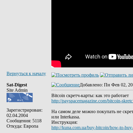
Вернуться к началу
Sat-Digest
Добавлено
: Пн Фев 02, 20
Site Admin
Bitcoin скретч-карты: как это работает
http://payspacemagazine.com/bitcoin-skretc
Зарегистрирован:
На самом деле можно покупать не скрет
02.04.2004
или Interkassa.
Сообщения: 5118
Инструкция:
Откуда: Европа
http://kuna.com.ua/buy-bitcoin/how-to-buy-