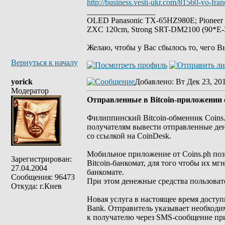
http://business.vesti-ukr.com/81560-vo-fran
_________________
OLED Panasonic TX-65HZ980E; Pioneer
ZXC 120cm, Strong SRT-DM2100 (90*E-30
Желаю, чтобы у Вас сбылось то, чего В
Вернуться к началу
yorick
Добавлено
: Вт Дек 23, 20
Модератор
Отправленные в Bitcoin-приложении 
Филиппинский Bitcoin-обменник Coins.
получателям вывести отправленные ден
со ссылкой на CoinDesk.
Мобильное приложение от Coins.ph поз
Зарегистрирован:
Bitcoin-банкомат, для того чтобы их м
27.04.2004
банкомате.
Сообщения: 96473
При этом денежные средства пользовате
Откуда: г.Киев
Новая услуга в настоящее время досту
Bank. Отправитель указывает необходи
к получателю через SMS-сообщение пр