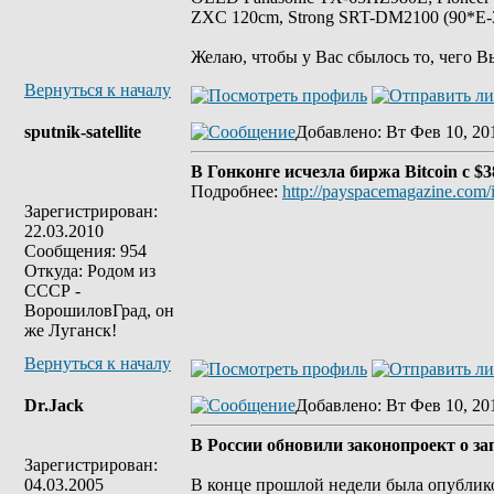
ZXC 120cm, Strong SRT-DM2100 (90*E-30
Желаю, чтобы у Вас сбылось то, чего В
Вернуться к началу
sputnik-satellite
Добавлено
: Вт Фев 10, 20
В Гонконге исчезла биржа Bitcoin c $3
Подробнее:
http://payspacemagazine.com/
Зарегистрирован:
22.03.2010
Сообщения: 954
Откуда: Родом из
СССР -
ВорошиловГрад, он
же Луганск!
Вернуться к началу
Dr.Jack
Добавлено
: Вт Фев 10, 20
В России обновили законопроект о зап
Зарегистрирован:
04.03.2005
В конце прошлой недели была опублико