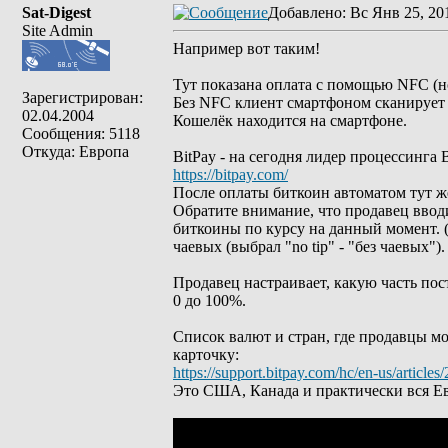
Sat-Digest
Добавлено
: Вс Янв 25, 20
Site Admin
Например вот таким!
Тут показана оплата с помощью NFC (н
Зарегистрирован:
Без NFC клиент смартфоном сканирует Q
02.04.2004
Кошелёк находится на смартфоне.
Сообщения: 5118
Откуда: Европа
BitPay - на сегодня лидер процессинга B
https://bitpay.com/
После оплаты биткоин автоматом тут же
Обратите внимание, что продавец вводи
биткоины по курсу на данный момент. (
чаевых (выбрал "no tip" - "без чаевых").
Продавец настраивает, какую часть пост
0 до 100%.
Список валют и стран, где продавцы мо
карточку:
https://support.bitpay.com/hc/en-us/article
Это США, Канада и практически вся Ев