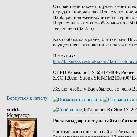
Отправитель также получает через эл
передать получателю. После чего получ
Bank, расположенных по всей террито
Перевести таким способом можно с 500
тысяч песо ($2 235).
Как сообщалось ранее, британский Bit
осуществлять мгновенные платежи с пом
Источник:
http://business.vesti-ukr.com/82678-otpravl
_________________
OLED Panasonic TX-65HZ980E; Pioneer
ZXC 120cm, Strong SRT-DM2100 (90*E-30
Желаю, чтобы у Вас сбылось то, чего В
Вернуться к началу
yorick
Добавлено
: Вт Янв 13, 20
Модератор
Роскомнадзор внес два сайта о битко
Роскомнадзор внес два сайта о биткоин