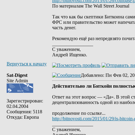
http://bitnovosti.com/2015/01/26/coinbase-
По материалам The Wall Street Journal
Так что как бы скептики Биткоина сами
ФРС или правительство может напечатат
часть денег.
Рекомендую ещё раз непредвзято почита
_________________
С уважением,
Андрей Ищенко.
Вернуться к началу
Sat-Digest
Добавлено
: Пн Фев 02, 20
Site Admin
Действительно ли Биткойн полность
Ответ на этот вопрос — «Да». В этой с
Зарегистрирован:
децентрализованность одной из наибол
02.04.2004
Сообщения: 5118
продолжение по ссылке...
Откуда: Европа
http://bitnovosti.com/2015/01/29/is-bitcoin-
_________________
С уважением,
Андрей Ищенко.