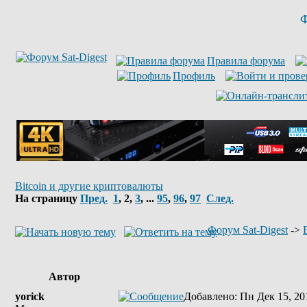
Ф
Правила форума
Профиль
Bitcoin и другие криптовалюты
На страницу
Пред.
1
,
2
,
3
, ...
95
,
96
,
97
След.
Форум Sat-Digest
->
Автор
yorick
Добавлено
: Пн Дек 15, 20