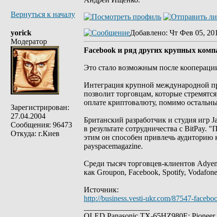
Вернуться к началу
yorick
Добавлено
: Чт Фев 05, 20
Модератор
Facebook и ряд других крупных комп
Это стало возможным после кооперации
Интеграция крупной международной пр
позволит торговцам, которые стремятся
оплате криптовалюту, помимо остальны
Зарегистрирован:
27.04.2004
Британский разработчик и студия игр J
Сообщения: 96473
в результате сотрудничества с BitPay. "
Откуда: г.Киев
этим он способен привлечь аудиторию 
payspacemagazine.
Среди тысяч торговцев-клиентов Adyen,
как Groupon, Facebook, Spotify, Vodafone
Источник:
http://business.vesti-ukr.com/87547-faceboo
_________________
OLED Panasonic TX-65HZ980E; Pioneer