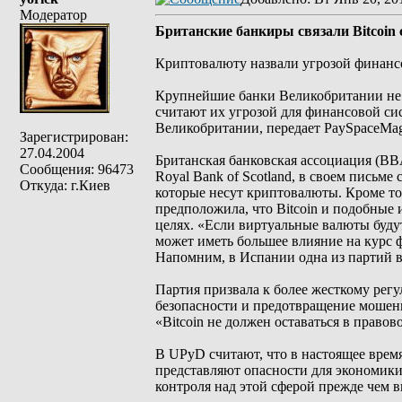
Модератор
Британские банкиры связали Bitcoin
Криптовалюту назвали угрозой финанс
Крупнейшие банки Великобритании не в
считают их угрозой для финансовой си
Великобритании, передает PaySpaceMag
Зарегистрирован:
27.04.2004
Британская банковская ассоциация (BBA
Сообщения: 96473
Royal Bank of Scotland, в своем письм
Откуда: г.Киев
которые несут криптовалюты. Кроме то
предположила, что Bitcoin и подобные
целях. «Если виртуальные валюты будут
может иметь большее влияние на курс ф
Напомним, в Испании одна из партий в
Партия призвала к более жесткому ре
безопасности и предотвращение мошен
«Bitcoin не должен оставаться в правов
В UPyD считают, что в настоящее время
представляют опасности для экономики
контроля над этой сферой прежде чем 