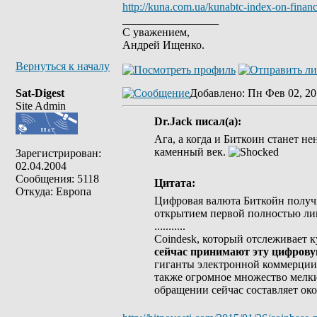
http://kuna.com.ua/kunabtc-index-on-financ
_________________
С уважением,
Андрей Ищенко.
Вернуться к началу
Sat-Digest
Добавлено
: Пн Фев 02, 20
Site Admin
Dr.Jack писал(а):
Ага, а когда и Биткоин станет 
каменный век.
Зарегистрирован:
02.04.2004
Сообщения: 5118
Цитата:
Откуда: Европа
Цифровая валюта Биткойн получи
открытием первой полностью л
...........
Coindesk, который отслеживает к
сейчас принимают эту цифровую
гиганты электронной коммерции
также огромное множество мелки
обращении сейчас составляет ок