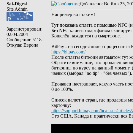
Sat-Digest
Добавлено
: Вс Янв 25, 20
Site Admin
Например вот таким!
Тут показана оплата с помощью NFC (н
Зарегистрирован:
Без NFC клиент смартфоном сканирует Q
02.04.2004
Кошелёк находится на смартфоне.
Сообщения: 5118
Откуда: Европа
BitPay - на сегодня лидер процессинга B
https://bitpay.com/
После оплаты биткоин автоматом тут же
Обратите внимание, что продавец вводи
биткоины по курсу на данный момент. (
чаевых (выбрал "no tip" - "без чаевых").
Продавец настраивает, какую часть пост
0 до 100%.
Список валют и стран, где продавцы мо
карточку:
https://support.bitpay.com/hc/en-us/article
Это США, Канада и практически вся Ев