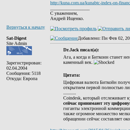
http://kuna.com.ua/kunabtc-index-on-financ
_________________
С уважением,
Андрей Ищенко.
Вернуться к началу
Sat-Digest
Добавлено
: Пн Фев 02, 20
Site Admin
Dr.Jack писал(а):
Ага, а когда и Биткоин станет 
каменный век.
Зарегистрирован:
02.04.2004
Сообщения: 5118
Цитата:
Откуда: Европа
Цифровая валюта Биткойн получи
открытием первой полностью л
...........
Coindesk, который отслеживает к
сейчас принимают эту цифровую
гиганты электронной коммерции
также огромное множество мелки
обращении сейчас составляет ок