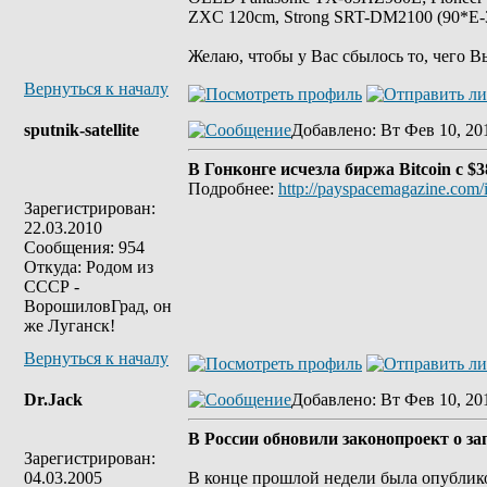
ZXC 120cm, Strong SRT-DM2100 (90*E-30
Желаю, чтобы у Вас сбылось то, чего В
Вернуться к началу
sputnik-satellite
Добавлено
: Вт Фев 10, 20
В Гонконге исчезла биржа Bitcoin c $3
Подробнее:
http://payspacemagazine.com/
Зарегистрирован:
22.03.2010
Сообщения: 954
Откуда: Родом из
СССР -
ВорошиловГрад, он
же Луганск!
Вернуться к началу
Dr.Jack
Добавлено
: Вт Фев 10, 20
В России обновили законопроект о зап
Зарегистрирован:
04.03.2005
В конце прошлой недели была опублико