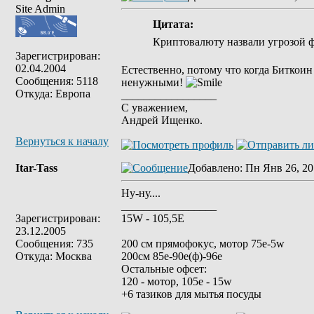
Site Admin
Цитата:
Криптовалюту назвали угрозой 
Зарегистрирован:
02.04.2004
Естественно, потому что когда Биткоин
Сообщения: 5118
ненужными!
Откуда: Европа
_________________
С уважением,
Андрей Ищенко.
Вернуться к началу
Itar-Tass
Добавлено
: Пн Янв 26, 20
Ну-ну....
_________________
Зарегистрирован:
15W - 105,5E
23.12.2005
Сообщения: 735
200 см прямофокус, мотор 75е-5w
Откуда: Москва
200см 85e-90e(ф)-96e
Остальные офсет:
120 - мотор, 105е - 15w
+6 тазиков для мытья посуды