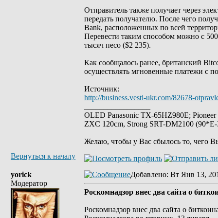
Отправитель также получает через эл
передать получателю. После чего получ
Bank, расположенных по всей террито
Перевести таким способом можно с 500
тысяч песо ($2 235).
Как сообщалось ранее, британский Bit
осуществлять мгновенные платежи с пом
Источник:
http://business.vesti-ukr.com/82678-otpravl
_________________
OLED Panasonic TX-65HZ980E; Pioneer
ZXC 120cm, Strong SRT-DM2100 (90*E-30
Желаю, чтобы у Вас сбылось то, чего В
Вернуться к началу
yorick
Добавлено
: Вт Янв 13, 20
Модератор
Роскомнадзор внес два сайта о битко
Роскомнадзор внес два сайта о биткоин