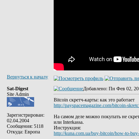
Вернуться к началу
Sat-Digest
Добавлено
: Пн Фев 02, 20
Site Admin
Bitcoin скретч-карты: как это работает
http://payspacemagazine.com/bitcoin-skretc
Зарегистрирован:
На самом деле можно покупать не скрет
02.04.2004
или Interkassa.
Сообщения: 5118
Инструкция:
Откуда: Европа
http://kuna.com.ua/buy-bitcoin/how-to-buy-