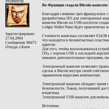
Модератор
Во Франции создали Bitcoin-кошелек
Благодаря слиянию трех французских ста
(разработчика ПО для электронных коше
кошелек Bitcoin на USB-носителе созда
Ledger Wallet Nano будет практически 
Зарегистрирован:
Стоимость кошелька составляет €34,90 
27.04.2004
что находятся в бесконтактных пластик
Сообщения: 96473
адресов.
Откуда: г.Киев
Для того, чтобы воспользоваться устр
OS), с портом USB и последней версие
никаких дополнительных программ, наст
Электронный кошелек позволяет прово
сделок в Bitcoin внутри своей собств
зараженном вирусами компьютере.
Электронный кошелек обладает тремя 
безопасности. Хакер, получивший досту
владельца.
Электронный USB-кошелек для мобильно
Источник: