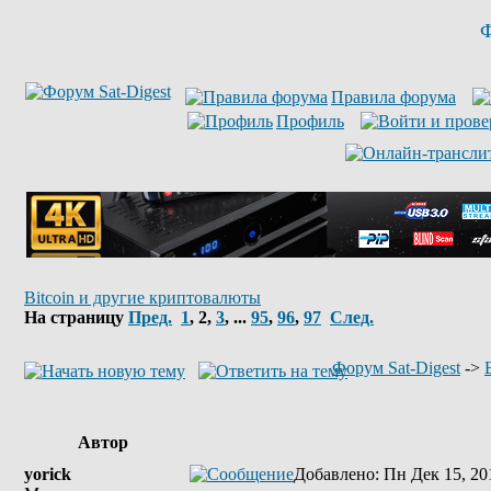
Ф
Правила форума
Профиль
Bitcoin и другие криптовалюты
На страницу
Пред.
1
,
2
,
3
, ...
95
,
96
,
97
След.
Форум Sat-Digest
->
Автор
yorick
Добавлено
: Пн Дек 15, 20