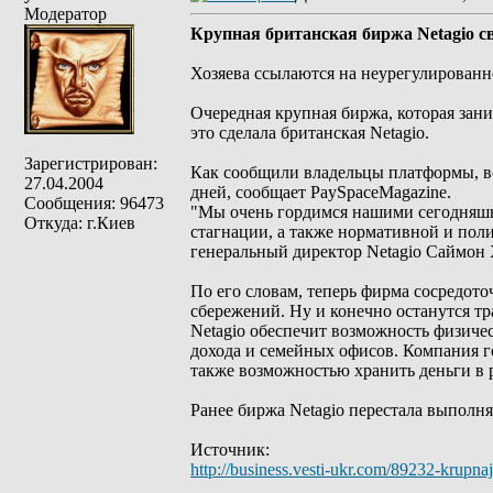
Модератор
Крупная британская биржа Netagio св
Хозяева ссылаются на неурегулированн
Очередная крупная биржа, которая заним
это сделала британская Netagio.
Зарегистрирован:
Как сообщили владельцы платформы, все
27.04.2004
дней, сообщает PaySpaceMagazine.
Сообщения: 96473
"Мы очень гордимся нашими сегодняшн
Откуда: г.Киев
стагнации, а также нормативной и поли
генеральный директор Netagio Саймон
По его словам, теперь фирма сосредото
сбережений. Ну и конечно останутся 
Netagio обеспечит возможность физичес
дохода и семейных офисов. Компания г
также возможностью хранить деньги в 
Ранее биржа Netagio перестала выполнят
Источник:
http://business.vesti-ukr.com/89232-krupnaj
_________________