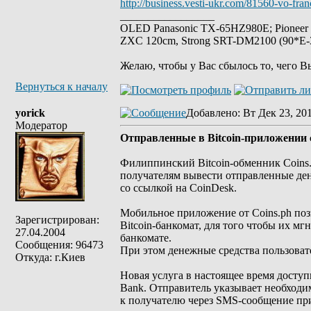
http://business.vesti-ukr.com/81560-vo-fran
_________________
OLED Panasonic TX-65HZ980E; Pioneer
ZXC 120cm, Strong SRT-DM2100 (90*E-30
Желаю, чтобы у Вас сбылось то, чего В
Вернуться к началу
yorick
Добавлено
: Вт Дек 23, 20
Модератор
Отправленные в Bitcoin-приложении 
Филиппинский Bitcoin-обменник Coins.
получателям вывести отправленные ден
со ссылкой на CoinDesk.
Мобильное приложение от Coins.ph поз
Зарегистрирован:
Bitcoin-банкомат, для того чтобы их м
27.04.2004
банкомате.
Сообщения: 96473
При этом денежные средства пользовате
Откуда: г.Киев
Новая услуга в настоящее время досту
Bank. Отправитель указывает необходи
к получателю через SMS-сообщение пр