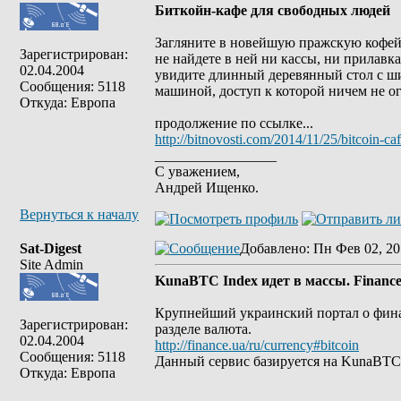
Биткойн-кафе для свободных людей
Загляните в новейшую пражскую кофейню
Зарегистрирован:
не найдете в ней ни кассы, ни прилавк
02.04.2004
увидите длинный деревянный стол с ш
Сообщения: 5118
машиной, доступ к которой ничем не о
Откуда: Европа
продолжение по ссылке...
http://bitnovosti.com/2014/11/25/bitcoin-c
_________________
С уважением,
Андрей Ищенко.
Вернуться к началу
Sat-Digest
Добавлено
: Пн Фев 02, 20
Site Admin
KunaBTC Index идет в массы. Finance
Крупнейший украинский портал о финан
Зарегистрирован:
разделе валюта.
02.04.2004
http://finance.ua/ru/currency#bitcoin
Сообщения: 5118
Данный сервис базируется на KunaBTC 
Откуда: Европа