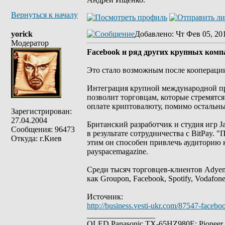
Вернуться к началу
yorick
Добавлено
: Чт Фев 05, 20
Модератор
Facebook и ряд других крупных комп
Это стало возможным после кооперации
Интеграция крупной международной пр
позволит торговцам, которые стремятся
оплате криптовалюту, помимо остальны
Зарегистрирован:
27.04.2004
Британский разработчик и студия игр J
Сообщения: 96473
в результате сотрудничества с BitPay. "
Откуда: г.Киев
этим он способен привлечь аудиторию 
payspacemagazine.
Среди тысяч торговцев-клиентов Adyen,
как Groupon, Facebook, Spotify, Vodafone
Источник:
http://business.vesti-ukr.com/87547-faceboo
_________________
OLED Panasonic TX-65HZ980E; Pioneer