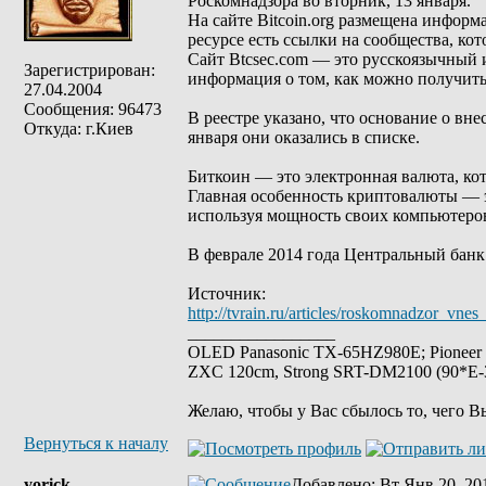
Роскомнадзора во вторник, 13 января.
На сайте Bitcoin.org размещена информа
ресурсе есть ссылки на сообщества, ко
Сайт Btcsec.com — это русскоязычный 
Зарегистрирован:
информация о том, как можно получить
27.04.2004
Сообщения: 96473
В реестре указано, что основание о вн
Откуда: г.Киев
января они оказались в списке.
Биткоин — это электронная валюта, кот
Главная особенность криптовалюты — э
используя мощность своих компьютеро
В феврале 2014 года Центральный бан
Источник:
http://tvrain.ru/articles/roskomnadzor_vn
_________________
OLED Panasonic TX-65HZ980E; Pioneer
ZXC 120cm, Strong SRT-DM2100 (90*E-30
Желаю, чтобы у Вас сбылось то, чего В
Вернуться к началу
yorick
Добавлено
: Вт Янв 20, 20