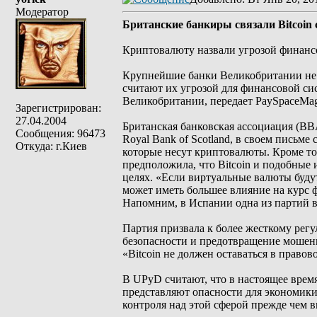
Модератор
Британские банкиры связали Bitcoin
Криптовалюту назвали угрозой финанс
Крупнейшие банки Великобритании не в
считают их угрозой для финансовой си
Великобритании, передает PaySpaceMag
Зарегистрирован:
27.04.2004
Британская банковская ассоциация (BBA
Сообщения: 96473
Royal Bank of Scotland, в своем письм
Откуда: г.Киев
которые несут криптовалюты. Кроме то
предположила, что Bitcoin и подобные
целях. «Если виртуальные валюты будут
может иметь большее влияние на курс ф
Напомним, в Испании одна из партий в
Партия призвала к более жесткому ре
безопасности и предотвращение мошен
«Bitcoin не должен оставаться в правов
В UPyD считают, что в настоящее время
представляют опасности для экономики
контроля над этой сферой прежде чем 