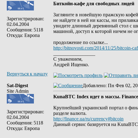
Биткойн-кафе для свободных людей
Загляните в новейшую пражскую кофейню
Зарегистрирован:
не найдете в ней ни кассы, ни прилавк
02.04.2004
увидите длинный деревянный стол с ш
Сообщения: 5118
машиной, доступ к которой ничем не о
Откуда: Европа
продолжение по ссылке...
http://bitnovosti.com/2014/11/25/bitcoin-c
_________________
С уважением,
Андрей Ищенко.
Вернуться к началу
Sat-Digest
Добавлено
: Пн Фев 02, 20
Site Admin
KunaBTC Index идет в массы. Finance
Крупнейший украинский портал о финан
Зарегистрирован:
разделе валюта.
02.04.2004
http://finance.ua/ru/currency#bitcoin
Сообщения: 5118
Данный сервис базируется на KunaBTC 
Откуда: Европа