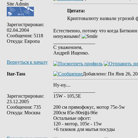
Site Admin
Цитата:
Криптовалюту назвали угрозой 
Зарегистрирован:
02.04.2004
Естественно, потому что когда Биткоин
Сообщения: 5118
ненужными!
Откуда: Европа
_________________
С уважением,
Андрей Ищенко.
Вернуться к началу
Itar-Tass
Добавлено
: Пн Янв 26, 20
Ну-ну....
_________________
Зарегистрирован:
15W - 105,5E
23.12.2005
Сообщения: 735
200 см прямофокус, мотор 75е-5w
Откуда: Москва
200см 85e-90e(ф)-96e
Остальные офсет:
120 - мотор, 105е - 15w
+6 тазиков для мытья посуды