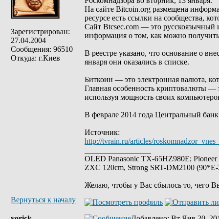
Роскомнадзора во вторник, 13 января.
На сайте Bitcoin.org размещена информа
ресурсе есть ссылки на сообщества, ко
Сайт Btcsec.com — это русскоязычный 
Зарегистрирован:
информация о том, как можно получить
27.04.2004
Сообщения: 96510
В реестре указано, что основание о вн
Откуда: г.Киев
января они оказались в списке.
Биткоин — это электронная валюта, кот
Главная особенность криптовалюты — э
используя мощность своих компьютеро
В феврале 2014 года Центральный бан
Источник:
http://tvrain.ru/articles/roskomnadzor_vn
_________________
OLED Panasonic TX-65HZ980E; Pioneer
ZXC 120cm, Strong SRT-DM2100 (90*E-30
Желаю, чтобы у Вас сбылось то, чего В
Вернуться к началу
yorick
Добавлено
: Вт Янв 20, 20