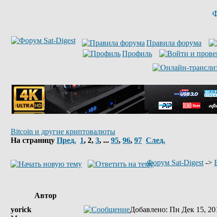
Ф
Правила форума
Профиль
Bitcoin и другие криптовалюты
На страницу
Пред.
1
,
2
,
3
, ...
95
,
96
,
97
След.
Форум Sat-Digest
->
Автор
yorick
Добавлено
: Пн Дек 15, 20