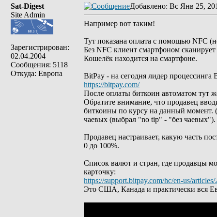
Sat-Digest
Добавлено
: Вс Янв 25, 20
Site Admin
Например вот таким!
Тут показана оплата с помощью NFC (н
Зарегистрирован:
Без NFC клиент смартфоном сканирует Q
02.04.2004
Кошелёк находится на смартфоне.
Сообщения: 5118
Откуда: Европа
BitPay - на сегодня лидер процессинга B
https://bitpay.com/
После оплаты биткоин автоматом тут же
Обратите внимание, что продавец вводи
биткоины по курсу на данный момент. (
чаевых (выбрал "no tip" - "без чаевых").
Продавец настраивает, какую часть пост
0 до 100%.
Список валют и стран, где продавцы мо
карточку:
https://support.bitpay.com/hc/en-us/article
Это США, Канада и практически вся Ев