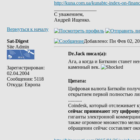
http://kuna.com.ua/kunabtc-index-on-financ
_________________
С уважением,
Андрей Ищенко.
Вернуться к началу
Sat-Digest
Добавлено
: Пн Фев 02, 20
Site Admin
Dr.Jack писал(а):
Ага, а когда и Биткоин станет 
каменный век.
Зарегистрирован:
02.04.2004
Сообщения: 5118
Цитата:
Откуда: Европа
Цифровая валюта Биткойн получи
открытием первой полностью л
...........
Coindesk, который отслеживает к
сейчас принимают эту цифровую
гиганты электронной коммерции
также огромное множество мелки
обращении сейчас составляет ок