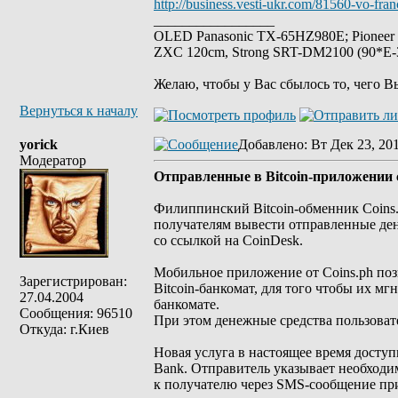
http://business.vesti-ukr.com/81560-vo-fran
_________________
OLED Panasonic TX-65HZ980E; Pioneer
ZXC 120cm, Strong SRT-DM2100 (90*E-30
Желаю, чтобы у Вас сбылось то, чего В
Вернуться к началу
yorick
Добавлено
: Вт Дек 23, 20
Модератор
Отправленные в Bitcoin-приложении 
Филиппинский Bitcoin-обменник Coins.
получателям вывести отправленные ден
со ссылкой на CoinDesk.
Мобильное приложение от Coins.ph поз
Зарегистрирован:
Bitcoin-банкомат, для того чтобы их м
27.04.2004
банкомате.
Сообщения: 96510
При этом денежные средства пользовате
Откуда: г.Киев
Новая услуга в настоящее время досту
Bank. Отправитель указывает необходи
к получателю через SMS-сообщение пр