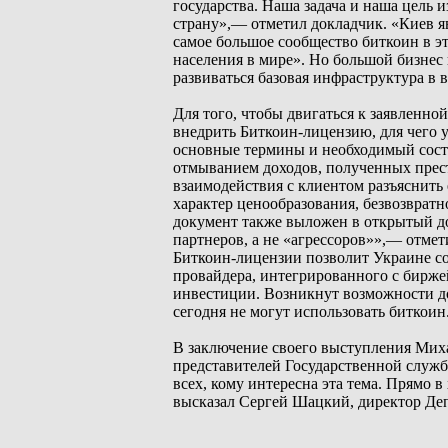
государства. Наша задача и наша цель 
страну»,— отметил докладчик. «Киев я
самое большое сообщество биткоин в э
населения в мире». Но большой бизнес 
развиваться базовая инфраструктура в 
Для того, чтобы двигаться к заявленно
внедрить Биткоин-лицензию, для чего 
основные термины и необходимый состав
отмыванием доходов, полученных прест
взаимодействия с клиентом разъяснить
характер ценообразования, безвозвратно
документ также выложен в открытый д
партнеров, а не «агрессоров»»,— отме
Биткоин-лицензии позволит Украине со
провайдера, интегрированного с бирже
инвестиции. Возникнут возможности до
сегодня не могут использовать биткоин
В заключение своего выступления Миха
представителей Государственной служб
всех, кому интересна эта тема. Прямо 
высказал Сергей Шацкий, директор Де