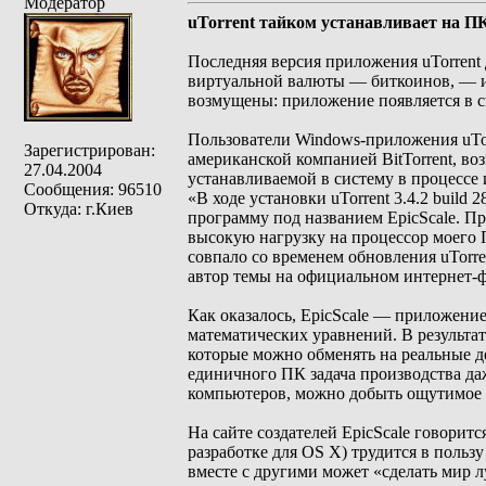
Модератор
uTorrent тайком устанавливает на П
Последняя версия приложения uTorrent
виртуальной валюты — биткоинов, — и
возмущены: приложение появляется в си
Пользователи Windows-приложения uTor
Зарегистрирован:
американской компанией BitTorrent, в
27.04.2004
устанавливаемой в систему в процессе 
Сообщения: 96510
«В ходе установки uTorrent 3.4.2 buil
Откуда: г.Киев
программу под названием EpicScale. П
высокую нагрузку на процессор моего 
совпало со временем обновления uTorre
автор темы на официальном интернет-фо
Как оказалось, EpicScale — приложени
математических уравнений. В результ
которые можно обменять на реальные д
единичного ПК задача производства да
компьютеров, можно добыть ощутимое 
На сайте создателей EpicScale говорит
разработке для OS X) трудится в польз
вместе с другими может «сделать мир 