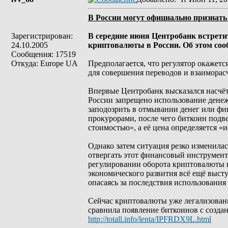
В России могут официально признать
Зарегистрирован:
В середине июня Центробанк встрети
24.10.2005
криптовалюты в России. Об этом сооб
Сообщения: 17519
Откуда: Europe UA
Предполагается, что регулятор окажетс
для совершения переводов и взаимора
Впервые Центробанк высказался насчёт 
России запрещено использование денеж
заподозрить в отмывании денег или фин
прокурорами, после чего биткоин подве
стоимостью», а её цена определяется 
Однако затем ситуация резко изменилас
отвергать этот финансовый инструмент,
регулировании оборота криптовалюты в
экономического развития всё ещё выст
опасаясь за последствия использования
Сейчас криптовалюты уже легализован
сравнила появление биткоинов с созда
http://totall.info/lenta/IPFRDX9L.html