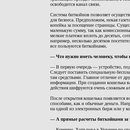
освободится канал связи.
Система биткойнов позволяет осуществл
для бизнеса. Предположим, некая газета
копейка за посещение страницы. Суще
маленькую сумму, так как комиссионны
мелкие платежи вплоть до десятых, сот
например, несколько десятков посетит
все пользуются биткойнами.
— Что нужно иметь человеку, чтобы 
— В первую очередь — устройство, под
Следует поставить специальную беспл
там средствами. Главное отличие от др
информации. При создании кошелька вам
действия шифруются очень сложным а
После открытия кошелька появляется 
способами, как и обычные деньги. Нап
на одной из электронных бирж или у к
— А прямые расчеты биткойнами за 
— Конечно. Хотя пока в Украине по с