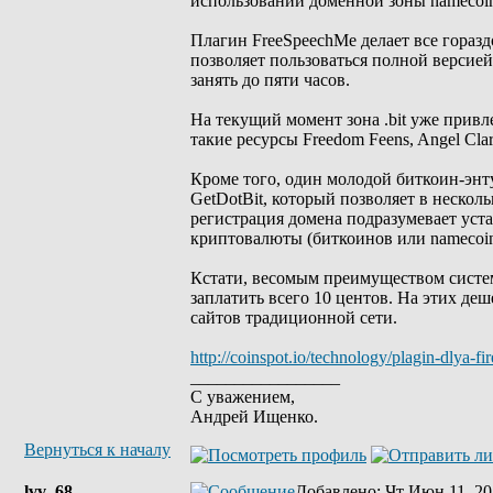
использовании доменной зоны namecoin
Плагин FreeSpeechMe делает все гораздо
позволяет пользоваться полной версией
занять до пяти часов.
На текущий момент зона .bit уже привл
такие ресурсы Freedom Feens, Angel Clar
Кроме того, один молодой биткоин-энту
GetDotBit, который позволяет в нескольк
регистрация домена подразумевает уста
криптовалюты (биткоинов или namecoin
Кстати, весомым преимуществом систем
заплатить всего 10 центов. На этих де
сайтов традиционной сети.
http://coinspot.io/technology/plagin-dlya-f
_________________
С уважением,
Андрей Ищенко.
Вернуться к началу
lvv_68
Добавлено
: Чт Июн 11, 20