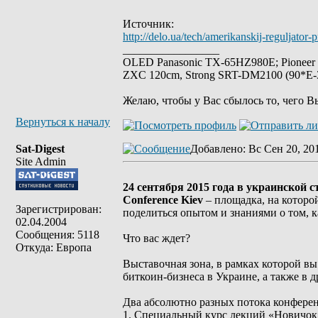
Источник:
http://delo.ua/tech/amerikanskij-reguljato
_________________
OLED Panasonic TX-65HZ980E; Pioneer
ZXC 120cm, Strong SRT-DM2100 (90*E-30
Желаю, чтобы у Вас сбылось то, чего В
Вернуться к началу
Sat-Digest
Добавлено
: Вс Сен 20, 20
Site Admin
24 сентября 2015 года в украинской 
Conference Kiev
– площадка, на которо
Зарегистрирован:
поделиться опытом и знаниями о том, к
02.04.2004
Сообщения: 5118
Что вас ждет?
Откуда: Европа
Выставочная зона, в рамках которой в
биткоин-бизнеса в Украине, а также в 
Два абсолютно разных потока конфере
1. Специальный курс лекций «Новичок»