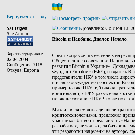
_________________
Вернуться к началу
Sat-Digest
Добавлено
: Сб Июн 13, 2
Site Admin
Bitcoin и Нацбанк. Диалог. Начало.
Зарегистрирован:
Среди вопросов, вынесенных на расши
02.04.2004
Общественного совета при Национальн
Сообщения: 5118
развития Bitcoin в Украине». Докладыв
Откуда: Европа
Фундації України» (БФУ), создатель Bit
представители НБУ, в том числе дирек
впервые обсуждение перспектив Bitcoi
примерно так: НБУ публиковал разъясн
криптовалют, а БФУ разъясняла в ответ
никак не связано с НБУ. Что же показа
Михаил в своем докладе после кратког
криптотехнологиями, предложил принят
участников биткоин-реальности. «Наши
разработках, не только для биткоина, 
эти разработки нацелены на аутсорс, 