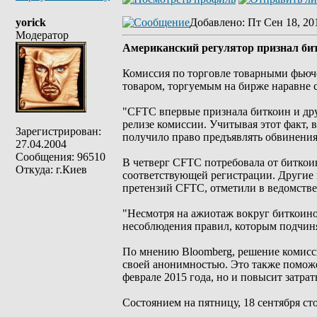
yorick
Добавлено
: Пт Сен 18, 20
Модератор
Американский регулятор признал би
Комиссия по торговле товарными фьюче
товаром, торгуемым на бирже наравне 
"CFTC впервые признала биткоин и др
релизе комиссии. Учитывая этот факт, 
Зарегистрирован:
получило право предъявлять обвинения
27.04.2004
Сообщения: 96510
В четверг CFTC потребовала от биткои
Откуда: г.Киев
соответствующей регистрации. Другие 
претензий CFTC, отметили в ведомстве
"Несмотря на ажиотаж вокруг биткоино
несоблюдения правил, которым подчин
По мнению Bloomberg, решение комисс
своей анонимностью. Это также поможе
феврале 2015 года, но и повысит затрат
Состоянием на пятницу, 18 сентября ст