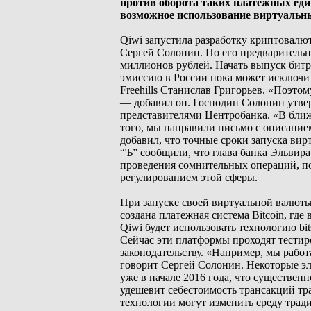
против оборота таких платежных ед
возможное использование виртуальны
Qiwi запустила разработку криптовалю
Сергей Солонин. По его предварительн
миллионов рублей. Начать выпуск битр
эмиссию в России пока может исключит
Freehills Станислав Григорьев. «Поэто
— добавил он. Господин Солонин утвер
представителями Центробанка. «В бли
того, мы направили письмо с описание
добавил, что точные сроки запуска вир
“Ъ” сообщили, что глава банка Эльвир
проведения сомнительных операций, по
регулированием этой сферы.
При запуске своей виртуальной валюты 
создана платежная система Bitcoin, гд
Qiwi будет использовать технологию bi
Сейчас эти платформы проходят тестир
законодательству. «Например, мы рабо
говорит Сергей Солонин. Некоторые эле
уже в начале 2016 года, что существен
удешевит себестоимость трансакций тр
технологии могут изменить среду тра