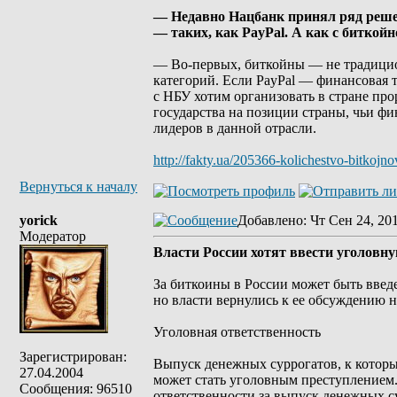
— Недавно Нацбанк принял ряд реше
— таких, как PayPal. А как с биткой
— Во-первых, биткойны — не традицио
категорий. Если PayPal — финансовая т
с НБУ хотим организовать в стране пр
государства на позиции страны, чьи ф
лидеров в данной отрасли.
http://fakty.ua/205366-kolichestvo-bitkojn
Вернуться к началу
yorick
Добавлено
: Чт Сен 24, 20
Модератор
Власти России хотят ввести уголовн
За биткоины в России может быть введе
но власти вернулись к ее обсуждению 
Уголовная ответственность
Зарегистрирован:
Выпуск денежных суррогатов, к которым
27.04.2004
может стать уголовным преступлением.
Сообщения: 96510
ответственности за выпуск денежных с