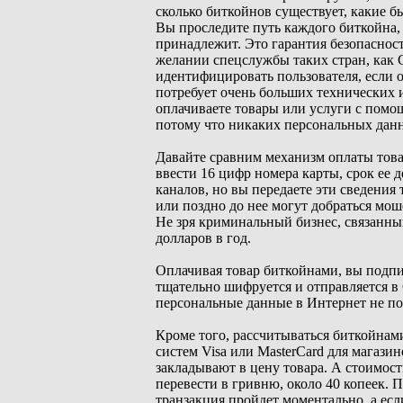
сколько биткойнов существует, какие б
Вы проследите путь каждого биткойна, 
принадлежит. Это гарантия безопасност
желании спецслужбы таких стран, как 
идентифицировать пользователя, если 
потребует очень больших технических 
оплачиваете товары или услуги с помо
потому что никаких персональных данн
Давайте сравним механизм оплаты това
ввести 16 цифр номера карты, срок ее
каналов, но вы передаете эти сведения
или поздно до нее могут добраться мо
Не зря криминальный бизнес, связанны
долларов в год.
Оплачивая товар биткойнами, вы подпи
тщательно шифруется и отправляется в
персональные данные в Интернет не по
Кроме того, рассчитываться биткойнам
систем Visa или MasterCard для магази
закладывают в цену товара. А стоимост
перевести в гривню, около 40 копеек. 
транзакция пройдет моментально, а если