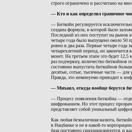
строго ограничено и рассчитано на мно
— Кто и как определил граничное чи
— Биткойн регулируется исключительн
создана формула, в которой было зало
Последний из них поступит на рынок в 
четыре года было выпущено около 50 пр
ровно в два раза. Первые четыре года з
четырехлетний период, он закончится в
монет. На третьем этапе это будет 12,5
раз подчеркну, количество биткойнов о
состоянии выпустить биткойнов больше
десятые, сотые, тысячные части — для 
Правда, это неминуемо приводит к ин
— Михаил, откуда вообще берутся б
— Процесс появления биткойна — отдель
шифрованием. Но этот процесс прозрач
представляет собой уникальный цифров
Как любая безналичная валюта, биткойн
в Нацбанке и не в какой-то корпорации
база постоянно синхронизируется, и к