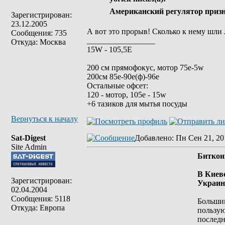
Американский регулятор приз
Зарегистрирован:
23.12.2005
А вот это прорыв! Сколько к нему шли 
Сообщения: 735
_________________
Откуда: Москва
15W - 105,5E
200 см прямофокус, мотор 75е-5w
200см 85e-90e(ф)-96e
Остальные офсет:
120 - мотор, 105е - 15w
+6 тазиков для мытья посуды
Вернуться к началу
Sat-Digest
Добавлено
: Пн Сен 21, 20
Site Admin
Биткои
В Киев
Зарегистрирован:
Украин
02.04.2004
Сообщения: 5118
Большин
Откуда: Европа
пользую
последн