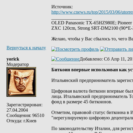
Источник:
http://www.cnews.ru/top/2015/03/06/utor
_________________
OLED Panasonic TX-65HZ980E; Pioneer
ZXC 120cm, Strong SRT-DM2100 (90*E-30
Желаю, чтобы у Вас сбылось то, чего В
Вернуться к началу
yorick
Добавлено
: Сб Апр 11, 20
Модератор
Биткоин впервые использован как у
Итальянский предприниматель зарегист
Цифровая валюта биткоин впервые была
лица. Итальянский предприниматель То
фонд в размере 45 биткоинов.
Зарегистрирован:
27.04.2004
Отметим, правовой статус биткоина в И
Сообщения: 96510
"нерегулируемую цифровую децентрал
Откуда: г.Киев
По законодательству Италии, для рег