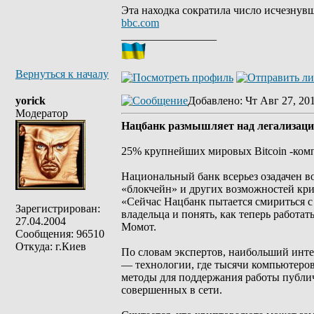
Эта находка сократила число исчезнувш
bbc.com
_________________
Вернуться к началу
yorick
Добавлено
: Чт Авг 27, 20
Модератор
Нацбанк размышляет над легализацие
25% крупнейших мировых Bitcoin -комп
Национальный банк всерьез озадачен в
«блокчейн» и других возможностей кр
«Сейчас Нацбанк пытается смириться с 
Зарегистрирован:
владельца и понять, как теперь работа
27.04.2004
Момот.
Сообщения: 96510
Откуда: г.Киев
По словам экспертов, наибольший инте
— технологии, где тысячи компьютеров
методы для поддержания работы публичн
совершенных в сети.