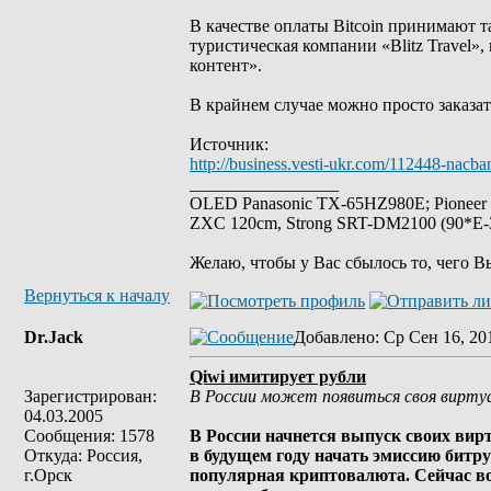
В качестве оплаты Bitcoin принимают 
туристическая компании «Blitz Travel»
контент».
В крайнем случае можно просто заказат
Источник:
http://business.vesti-ukr.com/112448-nacban
_________________
OLED Panasonic TX-65HZ980E; Pioneer
ZXC 120cm, Strong SRT-DM2100 (90*E-30
Желаю, чтобы у Вас сбылось то, чего В
Вернуться к началу
Dr.Jack
Добавлено
: Ср Сен 16, 20
Qiwi имитирует рубли
Зарегистрирован:
В России может появиться своя вирту
04.03.2005
Сообщения: 1578
В России начнется выпуск своих вирт
Откуда: Россия,
в будущем году начать эмиссию битру
г.Орск
популярная криптовалюта. Сейчас во