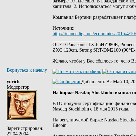
размере 10 тыс евро. В Гражданском ко
капитала. 2. Использоваться могут люб
Компания Бертани разрабатывает платф
Источник:
http://finance.liga.net/economics/2015/4/
_________________
OLED Panasonic TX-65HZ980E; Pioneer
ZXC 120cm, Strong SRT-DM2100 (90*E-30
Желаю, чтобы у Вас сбылось то, чего В
Вернуться к началу
yorick
Добавлено
: Вс Май 10, 20
Модератор
На бирже Nasdaq Stockholm вышла пер
BTO получил сертификацию финансового
Nasdaq Stockholm с 18 мая 2015 года.
На регулируемой бирже Nasdaq Stockho
Bitcoin.
Зарегистрирован:
27.04.2004