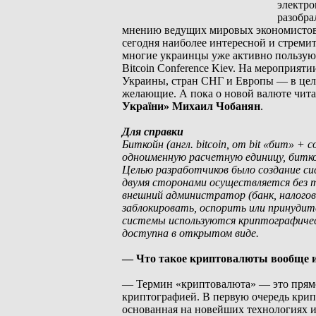
электро
разобра
мнению ведущих мировых экономистов,
сегодня наиболее интересной и стреми
многие украинцы уже активно пользуют
Bitcoin Conference Kiev. На мероприя
Украины, стран СНГ и Европы — в цел
желающие. А пока о новой валюте чи
України» Михаил Чобанян
.
Для справки
Биткойн (англ. bitcoin, от bit «бит» 
одноименную расчетную единицу, битк
Целью разработчиков было создание с
двумя сторонами осуществляется без т
внешний администратор (банк, налогов
заблокировать, оспорить или принудит
системы используются криптографическ
доступна в открытом виде.
— Что такое криптовалюты вообще и
— Термин «криптовалюта» — это прямой
криптографией. В первую очередь крип
основанная на новейших технологиях и