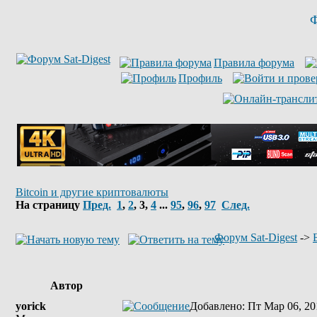
Ф
Правила форума
Профиль
Bitcoin и другие криптовалюты
На страницу
Пред.
1
,
2
,
3
,
4
...
95
,
96
,
97
След.
Форум Sat-Digest
->
Автор
yorick
Добавлено
: Пт Мар 06, 20