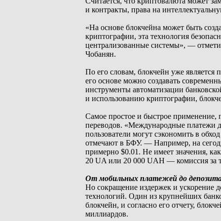
Считается, что криптовалюта может за
и контракты, права на интеллектуальну
«На основе блокчейна может быть созд
криптографии, эта технология безопас
централизованные системы», — отметил
Чобанян.
По его словам, блокчейн уже является
его основе можно создавать современн
инструменты автоматизации банковской 
и использованию криптографии, блокче
Самое простое и быстрое применение, 
переводов. «Международные платежи д
пользователи могут сэкономить в обх
отмечают в БФУ. — Например, на сегод
примерно $0.01. Не имеет значения, ка
20 UA или 20 000 UAH — комиссия за 
От мобильных платежей до депозит
Но сокращение издержек и ускорение д
технологий. Один из крупнейших банко
блокчейн, и согласно его отчету, блок
миллиардов.