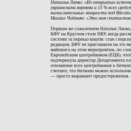
Наталья Лапко: «Из открытых источник
украинскими корнями и 15 % всех сред
вычислительные мощности под Bitcoin»
Михаил Чобанян: «Это моя статистика
Первым же сожалением Натальи Лапко, 
БФУ на Круглом столе НБУ, когда расс
системи та переказ коштів: стан і перс
редакция, БФУ не приглашали на это ме
майнинга на этом мероприятии, по сло
Европейским центробанком (ЕЦБ), чтоб
подчеркнула директор Департамента п
отношение всех центробанков к биткоин
считают, что биткоин можно использова
— просто выражают предостережения.