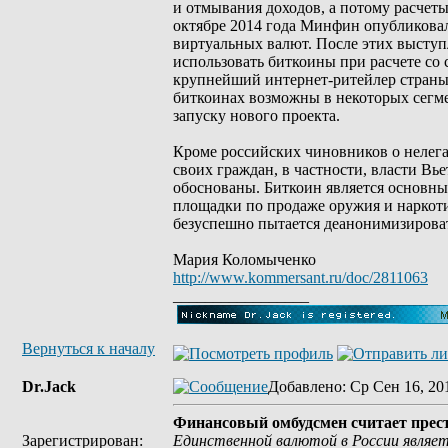
и отмывания доходов, а потому расчет
октябре 2014 года Минфин опубликовал
виртуальных валют. После этих высту
использовать биткоины при расчете со 
крупнейший интернет-ритейлер страны
биткоинах возможны в некоторых сегме
запуску нового проекта.
Кроме российских чиновников о нелег
своих граждан, в частности, власти Вь
обоснованы. Биткоин является основным
площадки по продаже оружия и наркоти
безуспешно пытается деанонимизировать
Мария Коломыченко
http://www.kommersant.ru/doc/2811063
_________________
Вернуться к началу
Dr.Jack
Добавлено
: Ср Сен 16, 20
Финансовый омбудсмен считает прес
Зарегистрирован:
Единственной валютой в России являет