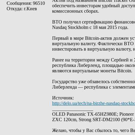
Актив под названием Bitcoin Tracker O
Сообщения: 96510
обеспечить инвесторам удобный доступ
Откуда: г.Киев
комиссионных сборах.
BTO получил сертификацию финансового
Nasdaq Stockholm с 18 мая 2015 года.
Первый в мире Bitcoin-актив должен ус
виртуальную валюту. Фактически BTO 
инвестировать в виртуальную валюту, н
Ранее на территории между Сербией и Х
республика Либерленд, площадью около
являются виртуальные монеты Bitcoin.
Государство уже обзавелось собственн
Либерленда — республика с элементам
Источник:
http://delo.ua/tech/na-birzhe-nasdaq-stoc
_________________
OLED Panasonic TX-65HZ980E; Pioneer
ZXC 120cm, Strong SRT-DM2100 (90*E-30
Желаю, чтобы у Вас сбылось то, чего В