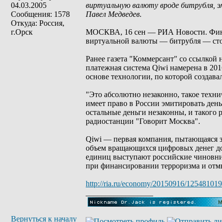
04.03.2005
виртуальную валюту вроде битрубля, э
Сообщения: 1578
Павел Медведев.
Откуда: Россия,
г.Орск
МОСКВА, 16 сен — РИА Новости. Фина
виртуальной валюты — битрубля — стои
Ранее газета "Коммерсант" со ссылкой 
платежная система Qiwi намерена в 20
основе технологии, по которой создава
"Это абсолютно незаконно, такое техн
имеет право в России эмитировать ден
остальные деньги незаконны, и такого 
радиостанции "Говорит Москва".
Qiwi — первая компания, пытающаяся з
объем вращающихся цифровых денег дос
единиц выступают российские чиновни
при финансировании терроризма и отм
http://ria.ru/economy/20150916/125481019
_________________
Вернуться к началу