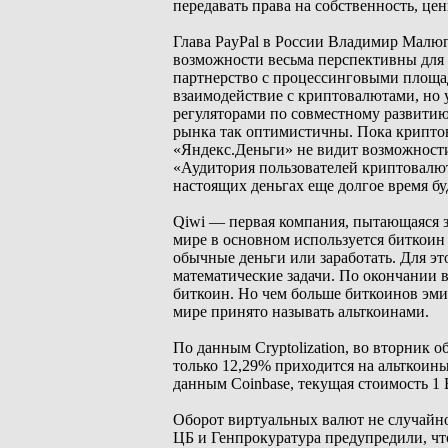
передавать права на собственность, це
Глава PayPal в России Владимир Малюги
возможности весьма перспективны для 
партнерство с процессинговыми площад
взаимодействие с криптовалютами, но 
регуляторами по совместному развити
рынка так оптимистичны. Пока криптов
«Яндекс.Деньги» не видит возможности
«Аудитория пользователей криптовалют 
настоящих деньгах еще долгое время бу
Qiwi — первая компания, пытающаяся з
мире в основном используется биткоин
обычные деньги или заработать. Для э
математические задачи. По окончании 
биткоин. Но чем больше биткоинов эмит
мире принято называть альткоинами.
По данным Cryptolization, во вторник 
только 12,29% приходится на альткоины
данным Coinbase, текущая стоимость 1 
Оборот виртуальных валют не случайно 
ЦБ и Генпрокуратура предупредили, чт