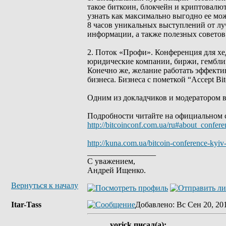
такое биткоин, блокчейн и криптовалют
узнать как максимально выгодно ее мож
8 часов уникальных выступлений от лу
информации, а также полезных совето
2. Поток «Профи». Конференция для хе
юридические компании, биржи, гемблинг
Конечно же, желание работать эффекти
бизнеса. Бизнеса с пометкой “Accept Bit
Одним из докладчиков и модератором в
Подробности читайте на официальном 
http://bitcoinconf.com.ua/ru#about_confere
http://kuna.com.ua/bitcoin-conference-kyiv
_________________
С уважением,
Андрей Ищенко.
Вернуться к началу
Itar-Tass
Добавлено
: Вс Сен 20, 20
yorick писал(а):