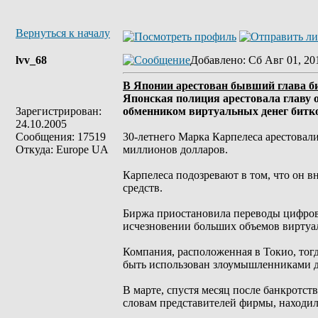
Вернуться к началу
lvv_68
Добавлено
: Сб Авг 01, 20
В Японии арестован бывший глава б
Японская полиция арестовала главу
Зарегистрирован:
обменником виртуальных денег битк
24.10.2005
Сообщения: 17519
30-летнего Марка Карпелеса арестовали
Откуда: Europe UA
миллионов долларов.
Карпелеса подозревают в том, что он 
средств.
Биржа приостановила переводы цифровы
исчезновении больших объемов виртуа
Компания, расположенная в Токио, тог
быть использован злоумышленниками д
В марте, спустя месяц после банкротст
словам представителей фирмы, находили