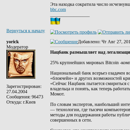
Эта находка сократила число исчезнувш
bbc.com
_________________
Вернуться к началу
yorick
Добавлено
: Чт Авг 27, 20
Модератор
Нацбанк размышляет над легализацие
25% крупнейших мировых Bitcoin -комп
Национальный банк всерьез озадачен в
«блокчейн» и других возможностей кр
«Сейчас Нацбанк пытается смириться с 
Зарегистрирован:
владельца и понять, как теперь работа
27.04.2004
Момот.
Сообщения: 96473
Откуда: г.Киев
По словам экспертов, наибольший инте
— технологии, где тысячи компьютеров
методы для поддержания работы публичн
совершенных в сети.