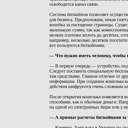
освободится канал связи.
Система биткойнов позволяет осуществл
для бизнеса. Предположим, некая газета
копейка за посещение страницы. Суще
маленькую сумму, так как комиссионны
мелкие платежи вплоть до десятых, сот
например, несколько десятков посетит
все пользуются биткойнами.
— Что нужно иметь человеку, чтобы 
— В первую очередь — устройство, под
Следует поставить специальную беспл
там средствами. Главное отличие от др
информации. При создании кошелька вам
действия шифруются очень сложным а
После открытия кошелька появляется 
способами, как и обычные деньги. Нап
на одной из электронных бирж или у к
— А прямые расчеты биткойнами за 
— Конечно. Хотя пока в Украине по с