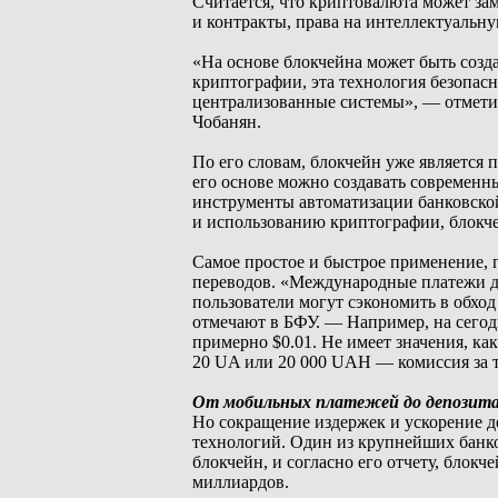
Считается, что криптовалюта может за
и контракты, права на интеллектуальну
«На основе блокчейна может быть созд
криптографии, эта технология безопас
централизованные системы», — отметил
Чобанян.
По его словам, блокчейн уже является
его основе можно создавать современн
инструменты автоматизации банковской 
и использованию криптографии, блокче
Самое простое и быстрое применение, 
переводов. «Международные платежи д
пользователи могут сэкономить в обх
отмечают в БФУ. — Например, на сегод
примерно $0.01. Не имеет значения, ка
20 UA или 20 000 UAH — комиссия за 
От мобильных платежей до депозит
Но сокращение издержек и ускорение д
технологий. Один из крупнейших банко
блокчейн, и согласно его отчету, блок
миллиардов.