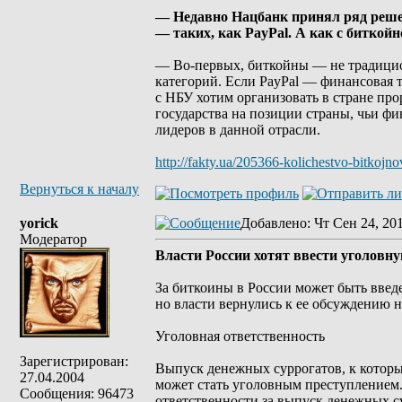
— Недавно Нацбанк принял ряд реше
— таких, как PayPal. А как с биткой
— Во-первых, биткойны — не традицио
категорий. Если PayPal — финансовая т
с НБУ хотим организовать в стране пр
государства на позиции страны, чьи ф
лидеров в данной отрасли.
http://fakty.ua/205366-kolichestvo-bitkojn
Вернуться к началу
yorick
Добавлено
: Чт Сен 24, 20
Модератор
Власти России хотят ввести уголовн
За биткоины в России может быть введе
но власти вернулись к ее обсуждению 
Уголовная ответственность
Зарегистрирован:
Выпуск денежных суррогатов, к которым
27.04.2004
может стать уголовным преступлением.
Сообщения: 96473
ответственности за выпуск денежных с