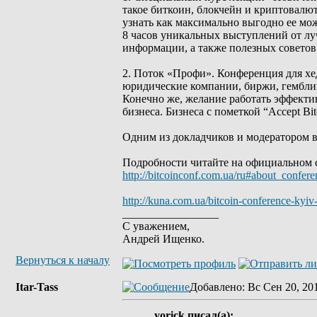
такое биткоин, блокчейн и криптовалют
узнать как максимально выгодно ее мож
8 часов уникальных выступлений от лу
информации, а также полезных совето
2. Поток «Профи». Конференция для хе
юридические компании, биржи, гемблинг
Конечно же, желание работать эффекти
бизнеса. Бизнеса с пометкой “Accept Bit
Одним из докладчиков и модератором в
Подробности читайте на официальном 
http://bitcoinconf.com.ua/ru#about_confere
http://kuna.com.ua/bitcoin-conference-kyiv
_________________
С уважением,
Андрей Ищенко.
Вернуться к началу
Itar-Tass
Добавлено
: Вс Сен 20, 20
yorick писал(а):