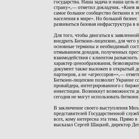
государства. Наша задача и наша цель 
страну»,— отметил докладчик. «Киев я
самое большое сообщество биткоин в э
населения в мире». Но большой бизнес 
развиваться базовая инфраструктура в 
Для того, чтобы двигаться к заявленно
внедрить Биткоин-лицензию, для чего 
основные термины и необходимый состав
отмыванием доходов, полученных прест
взаимодействия с клиентом разъяснить
характер ценообразования, безвозвратно
документ также выложен в открытый д
партнеров, а не «агрессоров»»,— отме
Биткоин-лицензии позволит Украине со
провайдера, интегрированного с бирже
инвестиции. Возникнут возможности до
сегодня не могут использовать биткоин
В заключение своего выступления Миха
представителей Государственной служб
всех, кому интересна эта тема. Прямо 
высказал Сергей Шацкий, директор Де