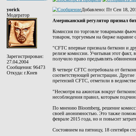
yorick
Добавлено
: Пт Сен 18, 20
Модератор
Американский регулятор признал би
Комиссия по торговле товарными фьюче
товаром, торгуемым на бирже наравне 
"CFTC впервые признала биткоин и др
релизе комиссии. Учитывая этот факт, 
Зарегистрирован:
получило право предъявлять обвинения
27.04.2004
Сообщения: 96473
В четверг CFTC потребовала от биткои
Откуда: г.Киев
соответствующей регистрации. Другие 
претензий CFTC, отметили в ведомстве
"Несмотря на ажиотаж вокруг биткоино
несоблюдения правил, которым подчин
По мнению Bloomberg, решение комисс
своей анонимностью. Это также поможе
феврале 2015 года, но и повысит затрат
Состоянием на пятницу, 18 сентября ст