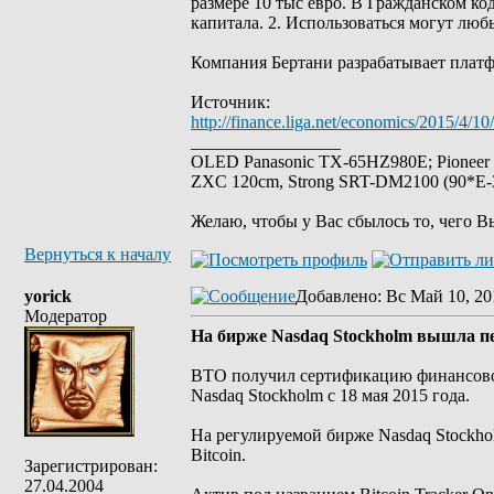
размере 10 тыс евро. В Гражданском ко
капитала. 2. Использоваться могут люб
Компания Бертани разрабатывает платф
Источник:
http://finance.liga.net/economics/2015/4/
_________________
OLED Panasonic TX-65HZ980E; Pioneer
ZXC 120cm, Strong SRT-DM2100 (90*E-30
Желаю, чтобы у Вас сбылось то, чего В
Вернуться к началу
yorick
Добавлено
: Вс Май 10, 20
Модератор
На бирже Nasdaq Stockholm вышла пер
BTO получил сертификацию финансового
Nasdaq Stockholm с 18 мая 2015 года.
На регулируемой бирже Nasdaq Stockho
Bitcoin.
Зарегистрирован:
27.04.2004