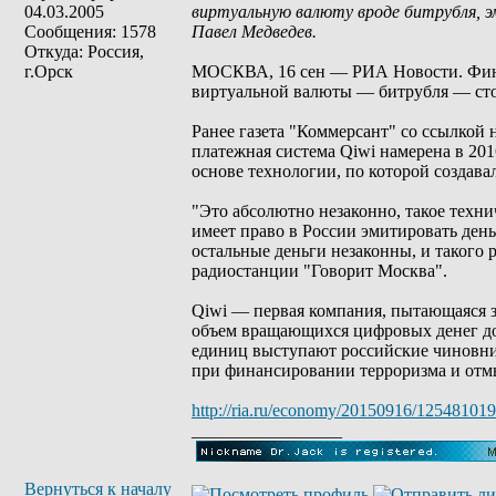
04.03.2005
виртуальную валюту вроде битрубля, э
Сообщения: 1578
Павел Медведев.
Откуда: Россия,
г.Орск
МОСКВА, 16 сен — РИА Новости. Фина
виртуальной валюты — битрубля — стои
Ранее газета "Коммерсант" со ссылкой 
платежная система Qiwi намерена в 20
основе технологии, по которой создава
"Это абсолютно незаконно, такое техн
имеет право в России эмитировать ден
остальные деньги незаконны, и такого 
радиостанции "Говорит Москва".
Qiwi — первая компания, пытающаяся з
объем вращающихся цифровых денег дос
единиц выступают российские чиновни
при финансировании терроризма и отм
http://ria.ru/economy/20150916/125481019
_________________
Вернуться к началу