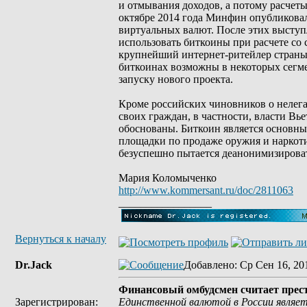
и отмывания доходов, а потому расчет
октябре 2014 года Минфин опубликовал
виртуальных валют. После этих высту
использовать биткоины при расчете со 
крупнейший интернет-ритейлер страны
биткоинах возможны в некоторых сегме
запуску нового проекта.
Кроме российских чиновников о нелег
своих граждан, в частности, власти Вь
обоснованы. Биткоин является основным
площадки по продаже оружия и наркоти
безуспешно пытается деанонимизировать
Мария Коломыченко
http://www.kommersant.ru/doc/2811063
_________________
Вернуться к началу
Dr.Jack
Добавлено
: Ср Сен 16, 20
Финансовый омбудсмен считает прес
Зарегистрирован:
Единственной валютой в России являет