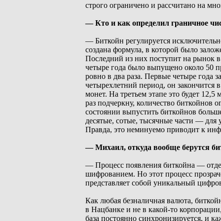
строго ограничено и рассчитано на мно
— Кто и как определил граничное чи
— Биткойн регулируется исключительн
создана формула, в которой было зало
Последний из них поступит на рынок в 
четыре года было выпущено около 50 пр
ровно в два раза. Первые четыре года з
четырехлетний период, он закончится в
монет. На третьем этапе это будет 12,5
раз подчеркну, количество биткойнов о
состоянии выпустить биткойнов больше
десятые, сотые, тысячные части — для 
Правда, это неминуемо приводит к ин
— Михаил, откуда вообще берутся б
— Процесс появления биткойна — отдель
шифрованием. Но этот процесс прозрач
представляет собой уникальный цифров
Как любая безналичная валюта, биткойн
в Нацбанке и не в какой-то корпорации
база постоянно синхронизируется, и к