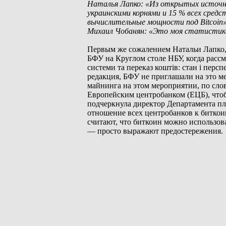
Наталья Лапко: «Из открытых источник
украинскими корнями и 15 % всех сред
вычислительные мощности под Bitcoin»
Михаил Чобанян: «Это моя статистика
Первым же сожалением Натальи Лапко, 
БФУ на Круглом столе НБУ, когда расс
системи та переказ коштів: стан і перс
редакция, БФУ не приглашали на это ме
майнинга на этом мероприятии, по сло
Европейским центробанком (ЕЦБ), чтоб
подчеркнула директор Департамента п
отношение всех центробанков к биткоин
считают, что биткоин можно использова
— просто выражают предостережения.