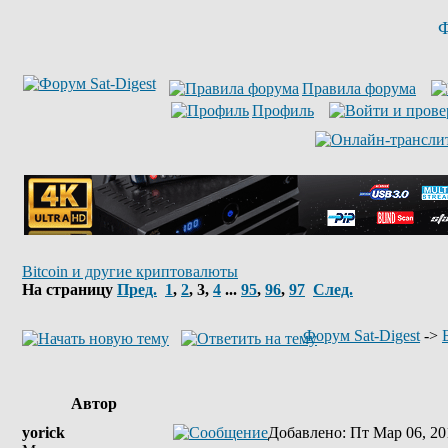
Ф
Правила форума
Профиль
Bitcoin и другие криптовалюты
На страницу
Пред.
1
,
2
,
3
,
4
...
95
,
96
,
97
След.
Форум Sat-Digest
->
Автор
yorick
Добавлено
: Пт Мар 06, 20