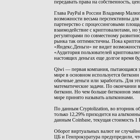
передавать права на собственность, це
Глава PayPal в России Владимир Малюги
возможности весьма перспективны для 
партнерство с процессинговыми площад
взаимодействие с криптовалютами, но 
регуляторами по совместному развити
рынка так оптимистичны. Пока криптов
«Яндекс.Деньги» не видит возможности
«Аудитория пользователей криптовалют 
настоящих деньгах еще долгое время бу
Qiwi — первая компания, пытающаяся з
мире в основном используется биткоин
обычные деньги или заработать. Для э
математические задачи. По окончании 
биткоин. Но чем больше биткоинов эмит
мире принято называть альткоинами.
По данным Cryptolization, во вторник 
только 12,29% приходится на альткоины
данным Coinbase, текущая стоимость 1 
Оборот виртуальных валют не случайно 
ЦБ и Генпрокуратура предупредили, чт