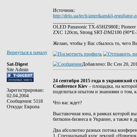
Источник:
http://delo.ua/tech/amerikanskij-reguljato
_________________
OLED Panasonic TX-65HZ980E; Pioneer
ZXC 120cm, Strong SRT-DM2100 (90*E-30
Желаю, чтобы у Вас сбылось то, чего В
Вернуться к началу
Sat-Digest
Добавлено
: Вс Сен 20, 20
Site Admin
24 сентября 2015 года в украинской 
Conference Kiev
– площадка, на которо
Зарегистрирован:
поделиться опытом и знаниями о том, к
02.04.2004
Сообщения: 5118
Что вас ждет?
Откуда: Европа
Выставочная зона, в рамках которой в
биткоин-бизнеса в Украине, а также в 
Два абсолютно разных потока конфере
1. Специальный курс лекций «Новичок»