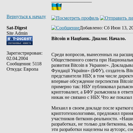
_________________
Вернуться к началу
Sat-Digest
Добавлено
: Сб Июн 13, 2
Site Admin
Bitcoin и Нацбанк. Диалог. Начало.
Зарегистрирован:
Среди вопросов, вынесенных на расши
02.04.2004
Общественного совета при Национальн
Сообщения: 5118
развития Bitcoin в Украине». Докладыв
Откуда: Европа
Фундації України» (БФУ), создатель Bit
представители НБУ, в том числе дирек
впервые обсуждение перспектив Bitcoi
примерно так: НБУ публиковал разъясн
криптовалют, а БФУ разъясняла в ответ
никак не связано с НБУ. Что же показа
Михаил в своем докладе после кратког
криптотехнологиями, предложил принят
участников биткоин-реальности. «Наши
разработках, не только для биткоина, 
эти разработки нацелены на аутсорс, 