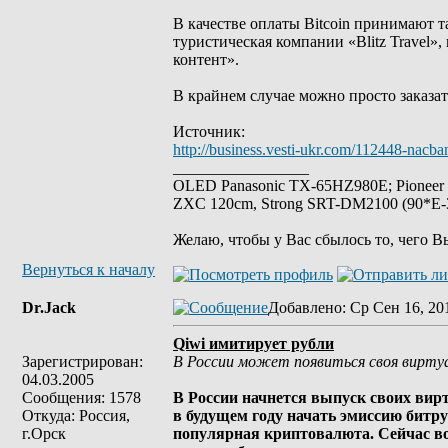
В качестве оплаты Bitcoin принимают 
туристическая компании «Blitz Travel»
контент».
В крайнем случае можно просто заказат
Источник:
http://business.vesti-ukr.com/112448-nacban
_________________
OLED Panasonic TX-65HZ980E; Pioneer
ZXC 120cm, Strong SRT-DM2100 (90*E-30
Желаю, чтобы у Вас сбылось то, чего В
Вернуться к началу
Dr.Jack
Добавлено
: Ср Сен 16, 20
Qiwi имитирует рубли
Зарегистрирован:
В России может появиться своя вирту
04.03.2005
Сообщения: 1578
В России начнется выпуск своих вирт
Откуда: Россия,
в будущем году начать эмиссию битру
г.Орск
популярная криптовалюта. Сейчас во