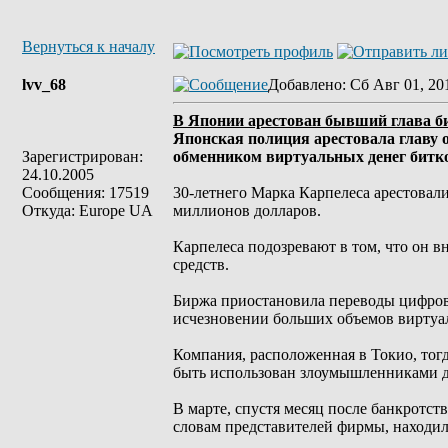
Вернуться к началу
lvv_68
Добавлено
: Сб Авг 01, 20
В Японии арестован бывший глава б
Японская полиция арестовала главу
Зарегистрирован:
обменником виртуальных денег битк
24.10.2005
Сообщения: 17519
30-летнего Марка Карпелеса арестовали
Откуда: Europe UA
миллионов долларов.
Карпелеса подозревают в том, что он 
средств.
Биржа приостановила переводы цифровы
исчезновении больших объемов виртуа
Компания, расположенная в Токио, тог
быть использован злоумышленниками д
В марте, спустя месяц после банкротст
словам представителей фирмы, находили