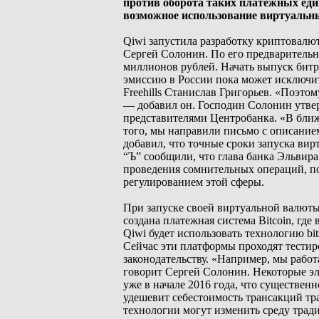
против оборота таких платежных ед
возможное использование виртуальны
Qiwi запустила разработку криптовалю
Сергей Солонин. По его предварительн
миллионов рублей. Начать выпуск битр
эмиссию в России пока может исключит
Freehills Станислав Григорьев. «Поэто
— добавил он. Господин Солонин утвер
представителями Центробанка. «В бли
того, мы направили письмо с описание
добавил, что точные сроки запуска вир
“Ъ” сообщили, что глава банка Эльвир
проведения сомнительных операций, по
регулированием этой сферы.
При запуске своей виртуальной валюты 
создана платежная система Bitcoin, гд
Qiwi будет использовать технологию bi
Сейчас эти платформы проходят тестир
законодательству. «Например, мы рабо
говорит Сергей Солонин. Некоторые эле
уже в начале 2016 года, что существен
удешевит себестоимость трансакций тр
технологии могут изменить среду тра