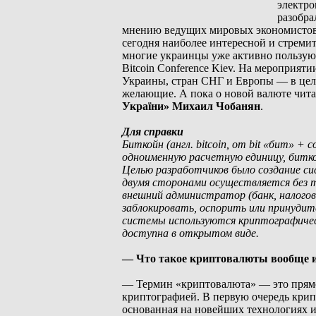
электро
разобра
мнению ведущих мировых экономистов,
сегодня наиболее интересной и стреми
многие украинцы уже активно пользуют
Bitcoin Conference Kiev. На мероприя
Украины, стран СНГ и Европы — в цел
желающие. А пока о новой валюте чи
України» Михаил Чобанян
.
Для справки
Биткойн (англ. bitcoin, от bit «бит» 
одноименную расчетную единицу, битк
Целью разработчиков было создание с
двумя сторонами осуществляется без т
внешний администратор (банк, налогов
заблокировать, оспорить или принудит
системы используются криптографическ
доступна в открытом виде.
— Что такое криптовалюты вообще и
— Термин «криптовалюта» — это прямой
криптографией. В первую очередь крип
основанная на новейших технологиях и