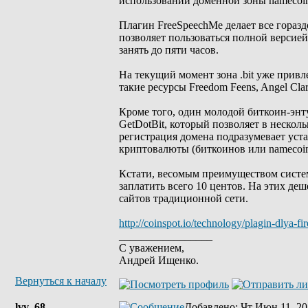
использовании доменной зоны namecoin
Плагин FreeSpeechMe делает все гораздо
позволяет пользоваться полной версией
занять до пяти часов.
На текущий момент зона .bit уже привл
такие ресурсы Freedom Feens, Angel Clar
Кроме того, один молодой биткоин-энту
GetDotBit, который позволяет в нескольк
регистрация домена подразумевает уста
криптовалюты (биткоинов или namecoin
Кстати, весомым преимуществом систем
заплатить всего 10 центов. На этих де
сайтов традиционной сети.
http://coinspot.io/technology/plagin-dlya-f
_________________
С уважением,
Андрей Ищенко.
Вернуться к началу
lvv_68
Добавлено
: Чт Июн 11, 20