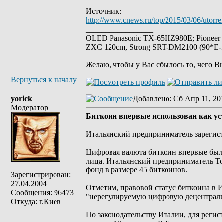
Источник:
http://www.cnews.ru/top/2015/03/06/utor
_________________
OLED Panasonic TX-65HZ980E; Pioneer
ZXC 120cm, Strong SRT-DM2100 (90*E-30
Желаю, чтобы у Вас сбылось то, чего В
Вернуться к началу
yorick
Добавлено
: Сб Апр 11, 20
Модератор
Биткоин впервые использован как у
Итальянский предприниматель зарегист
Цифровая валюта биткоин впервые была
лица. Итальянский предприниматель То
фонд в размере 45 биткоинов.
Зарегистрирован:
27.04.2004
Отметим, правовой статус биткоина в И
Сообщения: 96473
"нерегулируемую цифровую децентрал
Откуда: г.Киев
По законодательству Италии, для рег