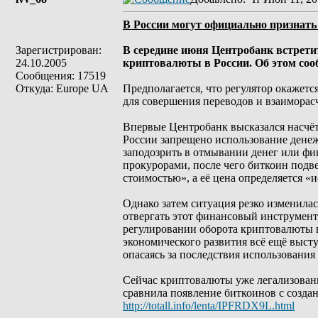
В России могут официально признать
Зарегистрирован:
В середине июня Центробанк встрети
24.10.2005
криптовалюты в России. Об этом сооб
Сообщения: 17519
Откуда: Europe UA
Предполагается, что регулятор окажетс
для совершения переводов и взаимора
Впервые Центробанк высказался насчёт 
России запрещено использование денеж
заподозрить в отмывании денег или фин
прокурорами, после чего биткоин подве
стоимостью», а её цена определяется 
Однако затем ситуация резко изменилас
отвергать этот финансовый инструмент,
регулировании оборота криптовалюты в
экономического развития всё ещё выст
опасаясь за последствия использования
Сейчас криптовалюты уже легализован
сравнила появление биткоинов с созда
http://totall.info/lenta/IPFRDX9L.html