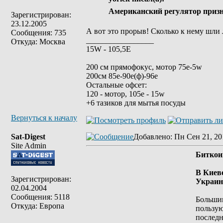
Американский регулятор приз
Зарегистрирован:
23.12.2005
А вот это прорыв! Сколько к нему шли 
Сообщения: 735
_________________
Откуда: Москва
15W - 105,5E
200 см прямофокус, мотор 75е-5w
200см 85e-90e(ф)-96e
Остальные офсет:
120 - мотор, 105е - 15w
+6 тазиков для мытья посуды
Вернуться к началу
Sat-Digest
Добавлено
: Пн Сен 21, 20
Site Admin
Биткои
В Киев
Зарегистрирован:
Украин
02.04.2004
Сообщения: 5118
Большин
Откуда: Европа
пользую
последн