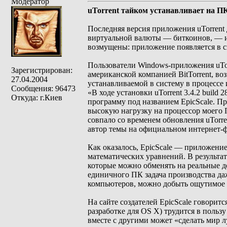
Модератор
uTorrent тайком устанавливает на П
Последняя версия приложения uTorrent
виртуальной валюты — биткоинов, — и
возмущены: приложение появляется в си
Пользователи Windows-приложения uTor
Зарегистрирован:
американской компанией BitTorrent, в
27.04.2004
устанавливаемой в систему в процессе 
Сообщения: 96473
«В ходе установки uTorrent 3.4.2 buil
Откуда: г.Киев
программу под названием EpicScale. П
высокую нагрузку на процессор моего 
совпало со временем обновления uTorre
автор темы на официальном интернет-фо
Как оказалось, EpicScale — приложени
математических уравнений. В результ
которые можно обменять на реальные д
единичного ПК задача производства да
компьютеров, можно добыть ощутимое 
На сайте создателей EpicScale говорит
разработке для OS X) трудится в польз
вместе с другими может «сделать мир 