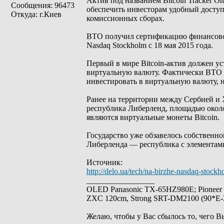
Актив под названием Bitcoin Tracker O
Сообщения: 96473
обеспечить инвесторам удобный доступ
Откуда: г.Киев
комиссионных сборах.
BTO получил сертификацию финансового
Nasdaq Stockholm с 18 мая 2015 года.
Первый в мире Bitcoin-актив должен ус
виртуальную валюту. Фактически BTO 
инвестировать в виртуальную валюту, н
Ранее на территории между Сербией и Х
республика Либерленд, площадью около
являются виртуальные монеты Bitcoin.
Государство уже обзавелось собственн
Либерленда — республика с элементам
Источник:
http://delo.ua/tech/na-birzhe-nasdaq-stoc
_________________
OLED Panasonic TX-65HZ980E; Pioneer
ZXC 120cm, Strong SRT-DM2100 (90*E-30
Желаю, чтобы у Вас сбылось то, чего В