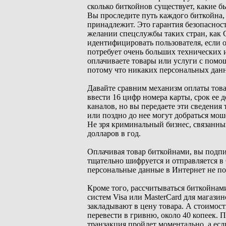
сколько биткойнов существует, какие б
Вы проследите путь каждого биткойна, 
принадлежит. Это гарантия безопасност
желании спецслужбы таких стран, как 
идентифицировать пользователя, если 
потребует очень больших технических 
оплачиваете товары или услуги с помо
потому что никаких персональных данн
Давайте сравним механизм оплаты това
ввести 16 цифр номера карты, срок ее
каналов, но вы передаете эти сведения
или поздно до нее могут добраться мо
Не зря криминальный бизнес, связанны
долларов в год.
Оплачивая товар биткойнами, вы подпи
тщательно шифруется и отправляется в
персональные данные в Интернет не по
Кроме того, рассчитываться биткойнам
систем Visa или MasterCard для магази
закладывают в цену товара. А стоимост
перевести в гривню, около 40 копеек. 
транзакция пройдет моментально, а если