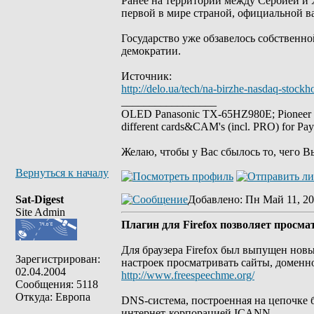
Ранее на территории между Сербией и Х
первой в мире страной, официальной в
Государство уже обзавелось собственн
демократии.
Источник:
http://delo.ua/tech/na-birzhe-nasdaq-stoc
_________________
OLED Panasonic TX-65HZ980E; Pioneer
different cards&CAM's (incl. PRO) for Pa
Желаю, чтобы у Вас сбылось то, чего В
Вернуться к началу
Sat-Digest
Добавлено
: Пн Май 11, 20
Site Admin
Плагин для Firefox позволяет просм
Для браузера Firefox был выпущен нов
Зарегистрирован:
настроек просматривать сайты, доменно
02.04.2004
http://www.freespeechme.org/
Сообщения: 5118
Откуда: Европа
DNS-система, построенная на цепочке 
интернет-корпорацией ICANN.