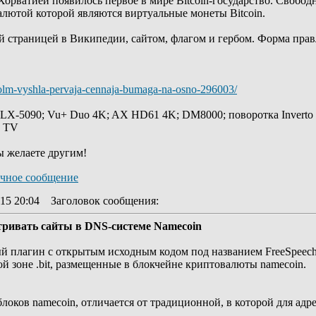
орватией появилось первое в мире Bitcoin-государство. Свобод
алютой которой являются виртуальные монеты Bitcoin.
ой страницей в Википедии, сайтом, флагом и гербом. Форма пр
kholm-vyshla-pervaja-cennaja-bumaga-na-osno-296003/
 LX-5090; Vu+ Duo 4K; AX HD61 4K; DM8000; поворотка Inverto
y TV
ы желаете другим!
15 20:04
Заголовок сообщения
:
атривать сайты в DNS-системе Namecoin
ый плагин с открытым исходным кодом под названием FreeSpee
й зоне .bit, размещенные в блокчейне криптовалюты namecoin.
блоков namecoin, отличается от традиционной, в которой для а