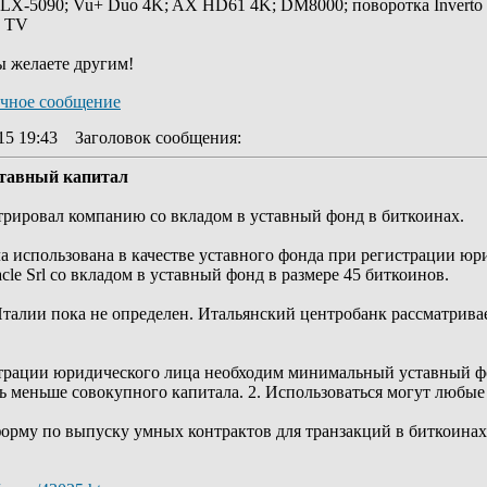
 LX-5090; Vu+ Duo 4K; AX HD61 4K; DM8000; поворотка Inverto
y TV
ы желаете другим!
15 19:43
Заголовок сообщения
:
ставный капитал
рировал компанию со вкладом в уставный фонд в биткоинах.
 использована в качестве уставного фонда при регистрации юр
le Srl со вкладом в уставный фонд в размере 45 биткоинов.
Италии пока не определен. Итальянский центробанк рассматрив
страции юридического лица необходим минимальный уставный фо
ть меньше совокупного капитала. 2. Использоваться могут любые
орму по выпуску умных контрактов для транзакций в биткоинах