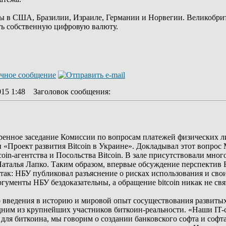
ы в США, Бразилии, Израиле, Германии и Норвегии. Великобрит
ать собственную цифровую валюту.
015 1:48
Заголовок сообщения
:
ренное заседание Комиссии по вопросам платежей физических 
 «Проект развития Bitcoin в Украине». Докладывал этот вопрос 
tcoin-агентства и Посольства Bitcoin. В зале присутствовали мн
талья Лапко. Таким образом, впервые обсуждение перспектив Bi
ак: НБУ публиковал разъяснение о рисках использования и сво
ргументы НБУ бездоказательны, а обращение bitcoin никак не св
о введения в историю и мировой опыт сосуществования развитых
 одним из крупнейших участников биткоин-реальности. «Наши I
о для биткоина, мы говорим о создании банковского софта и софт