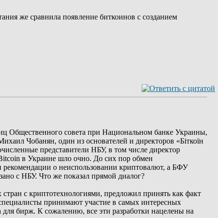
ания же сравнила появление биткоинов с созданием
лиц Общественного совета при Национальном банке Украины,
Михаил Чобанян, один из основателей и директоров «Біткоїн
огочисленные представители НБУ, в том числе директор
tcoin в Украине шло очно. До сих пор обмен
и рекомендации о неиспользовании криптовалют, а БФУ
язано с НБУ. Что же показал прямой диалог?
 стран с криптотехнологиями, предложил принять как факт
T-специалисты принимают участие в самых интересных
а для бирж. К сожалению, все эти разработки нацелены на