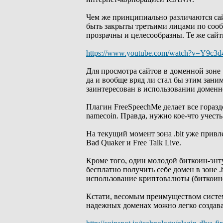
Чем же принципиально различаются сай
быть закрыты третьими лицами по сооб
прозрачны и целесообразны. Те же сайт
https://www.youtube.com/watch?v=Y9c
Для просмотра сайтов в доменной зоне 
да и вообще вряд ли стал бы этим заним
заинтересован в использовании доменн
Плагин FreeSpeechMe делает все гораздо
namecoin. Правда, нужно кое-что учесть
На текущий момент зона .bit уже привл
Bad Quaker и Free Talk Live.
Кроме того, один молодой биткоин-энту
бесплатно получить себе домен в зоне .
использование криптовалюты (биткоино
Кстати, весомым преимуществом систем
надежных доменах можно легко создава