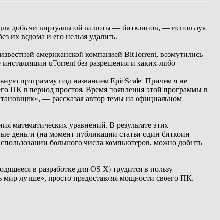
е для добычи виртуальной валюты — биткоинов, — используя
з их ведома и его нельзя удалить.
известной американской компанией BitTorrent, возмутились
инсталляции uTorrent без разрешения и каких-либо
ельную программу под названием EpicScale. Причем я не
го ПК в период простоя. Время появления этой программы в
установщик», — рассказал автор темы на официальном
ния математических уравнений. В результате этих
ые деньги (на момент публикации статьи один биткоин
 использовании большого числа компьютеров, можно добыть
одящееся в разработке для OS X) трудится в пользу
ть мир лучше», просто предоставляя мощности своего ПК.