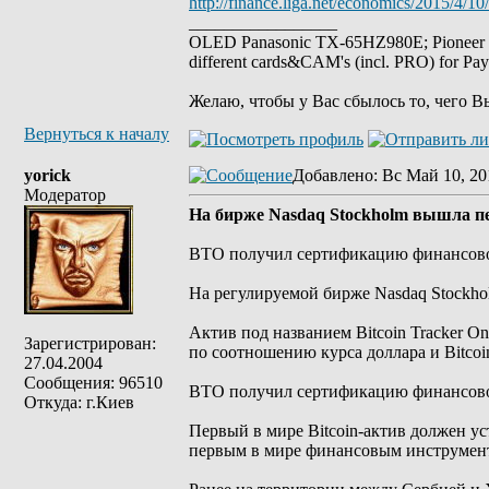
http://finance.liga.net/economics/2015/4/
_________________
OLED Panasonic TX-65HZ980E; Pioneer
different cards&CAM's (incl. PRO) for Pa
Желаю, чтобы у Вас сбылось то, чего В
Вернуться к началу
yorick
Добавлено
: Вс Май 10, 20
Модератор
На бирже Nasdaq Stockholm вышла пер
BTO получил сертификацию финансового
На регулируемой бирже Nasdaq Stockho
Актив под названием Bitcoin Tracker 
Зарегистрирован:
по соотношению курса доллара и Bitco
27.04.2004
Сообщения: 96510
BTO получил сертификацию финансового
Откуда: г.Киев
Первый в мире Bitcoin-актив должен у
первым в мире финансовым инструменто