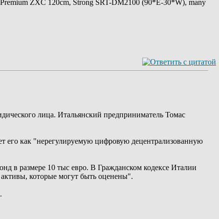
 Premium ZXC 120cm, Strong SRT-DM2100 (90*E-30*W), many
идического лица. Итальянский предприниматель Томас
ает его как "нерегулируемую цифровую децентрализованную
нд в размере 10 тыс евро. В Гражданском кодексе Италии
 активы, которые могут быть оценены".
.