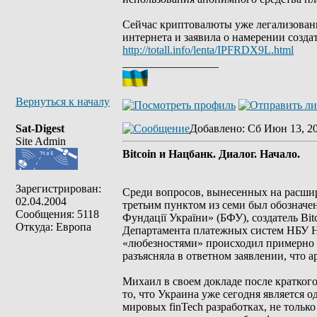
Сейчас криптовалюты уже легализован
интернета и заявила о намерении созд
http://totall.info/lenta/IPFRDX9L.html
_________________
Вернуться к началу
Sat-Digest
Добавлено
: Сб Июн 13, 2
Site Admin
Bitcoin и Нацбанк. Диалог. Начало.
Зарегистрирован:
Среди вопросов, вынесенных на расши
02.04.2004
третьим пунктом из семи был обозначен
Сообщения: 5118
Фундації України» (БФУ), создатель Bi
Откуда: Европа
Департамента платежных систем НБУ На
«любезностями» происходил примерно т
разъясняла в ответном заявлении, что а
Михаил в своем докладе после кратког
то, что Украина уже сегодня является
мировых finTech разработках, не тольк