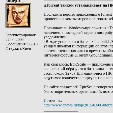
Модератор
uTorrent тайком устанавливает на П
Последняя версия приложения uTorrent
процессоры компьютеров пользователей
Пользователи Windows-приложения uTorr
наличием в последней версии дистрибу
Зарегистрирован:
уведомлений.
27.04.2004
«В ходе установки uTorrent 3.4.2 buil
Сообщения: 96510
увидел никакой информации об этом пр
Откуда: г.Киев
системе точно совпало со временем об
интернет-форуме uTorrent Groundrunner.
Как оказалось, EpicScale — приложени
вычислений образуются биткоины — ед
стоил около $275). Для единичного ПК
ощутимое количество виртуальной вал
На сайте создателей EpicScale говоритс
благотворительных организаций, поэтом
Источник:
http://www.cnews.ru/top/2015/03/06/utor
_________________