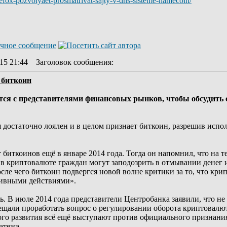
irefox-pozvolyaet-prosmatrivat-sajty-v-dns-sisteme-namecoin/
15 21:44
Заголовок сообщения
:
 биткоин
тся с представителями финансовых рынков, чтобы обсудить с
я достаточно лоялен и в целом признает биткоин, разрешив испо
 биткоинов ещё в январе 2014 года. Тогда он напомнил, что на
ы в криптовалюте граждан могут заподозрить в отмывании денег
осле чего биткоин подвергся новой волне критики за то, что кри
тивными действиями».
ь. В июле 2014 года представители Центробанка заявили, что не
ещали проработать вопрос о регулировании оборота криптовалют
го развития всё ещё выступают против официального признания 
атежа.