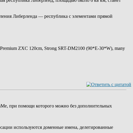
ная республика Либерленд, площадью около 6 кв км, станет
авления Либерленда — республика с элементами прямой
 Premium ZXC 120cm, Strong SRT-DM2100 (90*E-30*W), many
chMe, при помощи которого можно без дополнительных
дресации используются доменные имена, делегированные