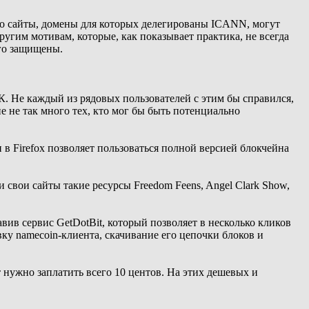
то сайты, домены для которых делегированы ICANN, могут
угим мотивам, которые, как показывает практика, не всегда
ого защищены.
К. Не каждый из рядовых пользователей с этим бы справился,
не не так много тех, кто мог бы быть потенциально
 в Firefox позволяет пользоваться полной версией блокчейна
 свои сайты такие ресурсы Freedom Feens, Angel Clark Show,
вив сервис GetDotBit, который позволяет в несколько кликов
овку namecoin-клиента, скачивание его цепочки блоков и
 нужно заплатить всего 10 центов. На этих дешевых и