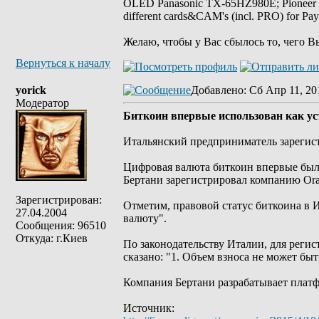
OLED Panasonic TX-65HZ980E; Pioneer
different cards&CAM's (incl. PRO) for Pa
Желаю, чтобы у Вас сбылось то, чего В
Вернуться к началу
yorick
Добавлено
: Сб Апр 11, 20
Модератор
Биткоин впервые использован как у
Итальянский предприниматель зарегист
Цифровая валюта биткоин впервые была
Бертани зарегистрировал компанию Orac
Зарегистрирован:
Отметим, правовой статус биткоина в 
27.04.2004
валюту".
Сообщения: 96510
Откуда: г.Киев
По законодательству Италии, для реги
сказано: "1. Объем взноса не может бы
Компания Бертани разрабатывает платф
Источник: