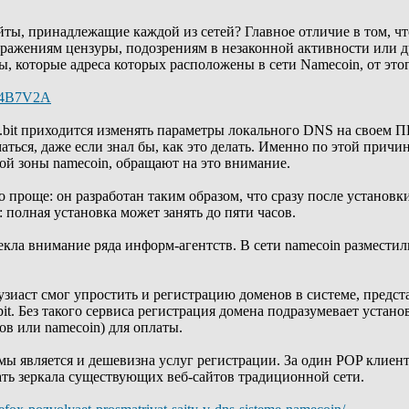
ты, принадлежащие каждой из сетей? Главное отличие в том, ч
ражениям цензуры, подозрениям в незаконной активности или др
ы, которые адреса которых расположены в сети Namecoin, от эт
3d4B7V2A
.bit приходится изменять параметры локального DNS на своем П
аться, даже если знал бы, как это делать. Именно по этой причи
ой зоны namecoin, обращают на это внимание.
 проще: он разработан таким образом, что сразу после установки
: полная установка может занять до пяти часов.
екла внимание ряда информ-агентств. В сети namecoin разместили
зиаст смог упростить и регистрацию доменов в системе, предста
bit. Без такого сервиса регистрация домена подразумевает устан
в или namecoin) для оплаты.
ы является и дешевизна услуг регистрации. За один POP клиент
ть зеркала существующих веб-сайтов традиционной сети.