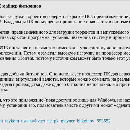
К майнер биткоинов
 для загрузки торрентов содержит скрытое ПО, предназначенно
. Владельцы ПК возмущены: приложение появляется в системе бе
ent, предназначенного для загрузки торрентов и выпускаемого 
тива скрытой программы, устанавливаемой в систему в процессе 
d 28913 инсталлятор незаметно поместил в мою систему дополнит
иложении. Потом я заметил высокую нагрузку на процессор мое
новления uTorrent, поэтому источником может быть только этот 
е для добычи биткоинов. Оно использует процессор ПК для реше
иницы виртуальной валюты, которые можно обменять на реальн
 задача производства даже одного биткоина непосильна. Но при
юты.
я, что это приложение (пока доступное лишь для Windows, но нах
у, установив его, пользователь вместе с другими может «сдела
rent_taykom_ustanavlivaet_na_pk_mayner_bitkoinov_593552