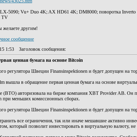
10/news/43025.htm
 LX-5090; Vu+ Duo 4K; AX HD61 4K; DM8000; поворотка Inverto
y TV
ы желаете другим!
15 1:53
Заголовок сообщения
:
вая ценная бумага на основе Bitcoin
 регулятора Швеции Finansinspektionen и будет допущен на торг
lm вышла в обращение первая ценная бумага на основе виртуальн
One (BTO) авторизовала на бирже компания XBT Provider AB. Он
in при меньших комиссионных сборах.
 регулятора Швеции Finansinspektionen и будет допущен на торг
странить все ограничения, так или иначе мешавшие активно инв
м, который позволит инвестировать в виртуальную валюту, не 