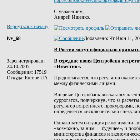
http://coinspot.io/technology/plagin-dlya-f
_________________
С уважением,
Андрей Ищенко.
Вернуться к началу
lvv_68
Добавлено
: Чт Июн 11, 20
В России могут официально признать
Зарегистрирован:
В середине июня Центробанк встрети
24.10.2005
«Известия».
Сообщения: 17519
Откуда: Europe UA
Предполагается, что регулятор окажетс
между физическими лицами.
Впервые Центробанк высказался насчёт
суррогатов, подчеркнув, что за расчёт
регулятор встретился с прокурорами, п
определяется «исключительно спекуля
Однако затем ситуация резко изменилас
«возможно, за ним — будущее», и пооб
министерства финансов и экономическо
использования анонимного средства пл