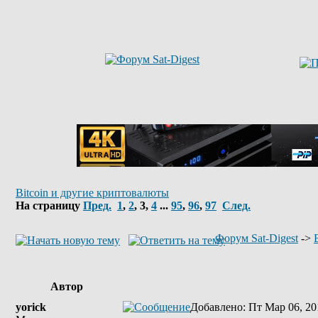
Bitcoin и другие криптовалюты
На страницу
Пред.
1
,
2
,
3
,
4
...
95
,
96
,
97
След.
Форум Sat-Digest
->
Автор
yorick
Добавлено
: Пт Мар 06, 20