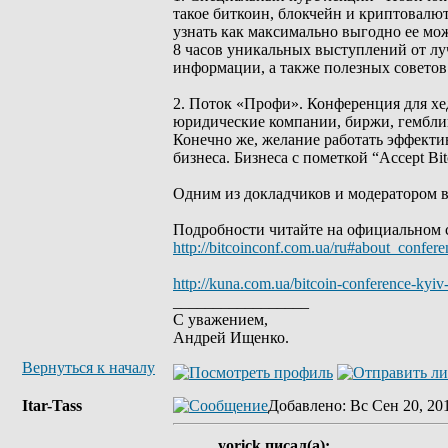
такое биткоин, блокчейн и криптовалют
узнать как максимально выгодно ее мож
8 часов уникальных выступлений от лу
информации, а также полезных совето
2. Поток «Профи». Конференция для хе
юридические компании, биржи, гемблинг
Конечно же, желание работать эффекти
бизнеса. Бизнеса с пометкой “Accept Bit
Одним из докладчиков и модератором в
Подробности читайте на официальном 
http://bitcoinconf.com.ua/ru#about_confere
http://kuna.com.ua/bitcoin-conference-kyiv
_________________
С уважением,
Андрей Ищенко.
Вернуться к началу
Itar-Tass
Добавлено
: Вс Сен 20, 20
yorick писал(а):