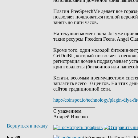
использовании доменной зоны namecoin
Плагин FreeSpeechMe делает все гораздо
позволяет пользоваться полной версией
занять до пяти часов.
На текущий момент зона .bit уже привл
такие ресурсы Freedom Feens, Angel Clar
Кроме того, один молодой биткоин-энту
GetDotBit, который позволяет в нескольк
регистрация домена подразумевает уста
криптовалюты (биткоинов или namecoin
Кстати, весомым преимуществом систем
заплатить всего 10 центов. На этих де
сайтов традиционной сети.
http://coinspot.io/technology/plagin-dlya-f
_________________
С уважением,
Андрей Ищенко.
Вернуться к началу
lvv_68
Добавлено
: Чт Июн 11, 20