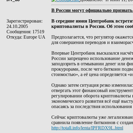
В России могут официально признать
Зарегистрирован:
В середине июня Центробанк встрети
24.10.2005
криптовалюты в России. Об этом сооб
Сообщения: 17519
Откуда: Europe UA
Предполагается, что регулятор окажетс
для совершения переводов и взаимора
Впервые Центробанк высказался насчёт 
России запрещено использование денеж
заподозрить в отмывании денег или фин
прокурорами, после чего биткоин подве
стоимостью», а её цена определяется 
Однако затем ситуация резко изменилас
отвергать этот финансовый инструмент,
регулировании оборота криптовалюты в
экономического развития всё ещё выст
опасаясь за последствия использования
Сейчас криптовалюты уже легализован
сравнила появление биткоинов с созда
http://totall.info/lenta/IPFRDX9L.html