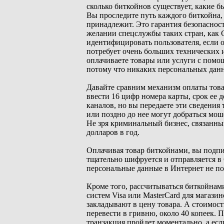
сколько биткойнов существует, какие б
Вы проследите путь каждого биткойна, 
принадлежит. Это гарантия безопасност
желании спецслужбы таких стран, как 
идентифицировать пользователя, если 
потребует очень больших технических 
оплачиваете товары или услуги с помо
потому что никаких персональных данн
Давайте сравним механизм оплаты това
ввести 16 цифр номера карты, срок ее
каналов, но вы передаете эти сведения
или поздно до нее могут добраться мо
Не зря криминальный бизнес, связанны
долларов в год.
Оплачивая товар биткойнами, вы подпи
тщательно шифруется и отправляется в
персональные данные в Интернет не по
Кроме того, рассчитываться биткойнам
систем Visa или MasterCard для магази
закладывают в цену товара. А стоимост
перевести в гривню, около 40 копеек. 
транзакция пройдет моментально, а если