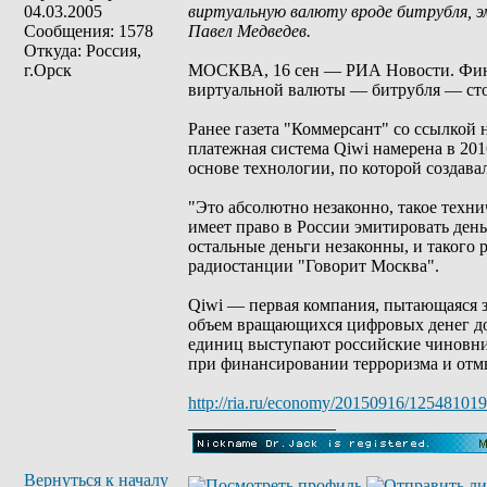
04.03.2005
виртуальную валюту вроде битрубля, э
Сообщения: 1578
Павел Медведев.
Откуда: Россия,
г.Орск
МОСКВА, 16 сен — РИА Новости. Фина
виртуальной валюты — битрубля — стои
Ранее газета "Коммерсант" со ссылкой 
платежная система Qiwi намерена в 20
основе технологии, по которой создава
"Это абсолютно незаконно, такое техн
имеет право в России эмитировать ден
остальные деньги незаконны, и такого 
радиостанции "Говорит Москва".
Qiwi — первая компания, пытающаяся з
объем вращающихся цифровых денег дос
единиц выступают российские чиновни
при финансировании терроризма и отм
http://ria.ru/economy/20150916/125481019
_________________
Вернуться к началу