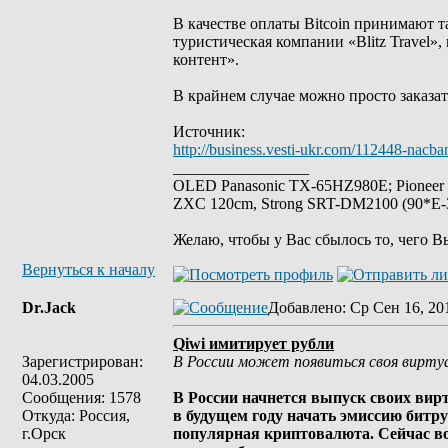
В качестве оплаты Bitcoin принимают 
туристическая компании «Blitz Travel»
контент».
В крайнем случае можно просто заказат
Источник:
http://business.vesti-ukr.com/112448-nacban
_________________
OLED Panasonic TX-65HZ980E; Pioneer
ZXC 120cm, Strong SRT-DM2100 (90*E-30
Желаю, чтобы у Вас сбылось то, чего В
Вернуться к началу
Dr.Jack
Добавлено
: Ср Сен 16, 20
Qiwi имитирует рубли
Зарегистрирован:
В России может появиться своя вирту
04.03.2005
Сообщения: 1578
В России начнется выпуск своих вирт
Откуда: Россия,
в будущем году начать эмиссию битру
г.Орск
популярная криптовалюта. Сейчас во