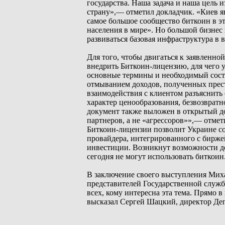
государства. Наша задача и наша цель 
страну»,— отметил докладчик. «Киев я
самое большое сообщество биткоин в э
населения в мире». Но большой бизнес 
развиваться базовая инфраструктура в 
Для того, чтобы двигаться к заявленно
внедрить Биткоин-лицензию, для чего 
основные термины и необходимый состав
отмыванием доходов, полученных прест
взаимодействия с клиентом разъяснить
характер ценообразования, безвозвратно
документ также выложен в открытый д
партнеров, а не «агрессоров»»,— отме
Биткоин-лицензии позволит Украине со
провайдера, интегрированного с бирже
инвестиции. Возникнут возможности до
сегодня не могут использовать биткоин
В заключение своего выступления Миха
представителей Государственной служб
всех, кому интересна эта тема. Прямо 
высказал Сергей Шацкий, директор Де