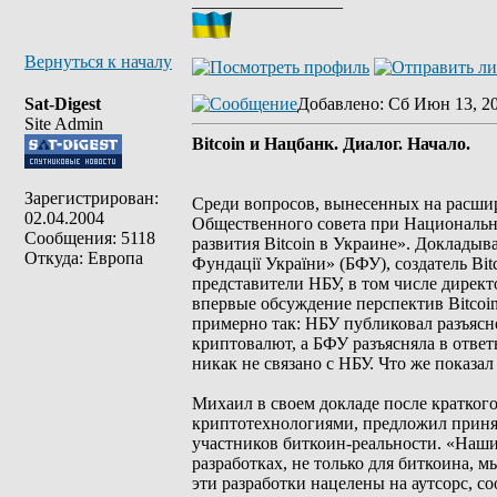
_________________
Вернуться к началу
Sat-Digest
Добавлено
: Сб Июн 13, 2
Site Admin
Bitcoin и Нацбанк. Диалог. Начало.
Зарегистрирован:
Среди вопросов, вынесенных на расши
02.04.2004
Общественного совета при Национальн
Сообщения: 5118
развития Bitcoin в Украине». Докладыв
Откуда: Европа
Фундації України» (БФУ), создатель Bit
представители НБУ, в том числе дирек
впервые обсуждение перспектив Bitcoi
примерно так: НБУ публиковал разъясн
криптовалют, а БФУ разъясняла в ответ
никак не связано с НБУ. Что же показа
Михаил в своем докладе после кратког
криптотехнологиями, предложил принят
участников биткоин-реальности. «Наши
разработках, не только для биткоина, 
эти разработки нацелены на аутсорс, 