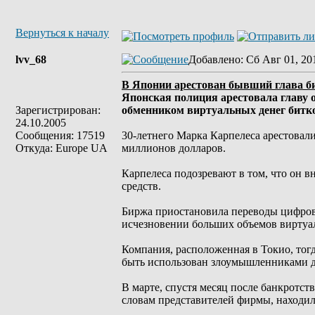
Вернуться к началу
lvv_68
Добавлено
: Сб Авг 01, 20
В Японии арестован бывший глава б
Японская полиция арестовала главу
Зарегистрирован:
обменником виртуальных денег битк
24.10.2005
Сообщения: 17519
30-летнего Марка Карпелеса арестовали
Откуда: Europe UA
миллионов долларов.
Карпелеса подозревают в том, что он 
средств.
Биржа приостановила переводы цифровы
исчезновении больших объемов виртуа
Компания, расположенная в Токио, тог
быть использован злоумышленниками д
В марте, спустя месяц после банкротст
словам представителей фирмы, находили