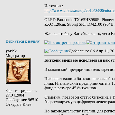
Источник:
http://www.cnews.ru/top/2015/03/06/utor
_________________
OLED Panasonic TX-65HZ980E; Pioneer
ZXC 120cm, Strong SRT-DM2100 (90*E-30
Желаю, чтобы у Вас сбылось то, чего В
Вернуться к началу
yorick
Добавлено
: Сб Апр 11, 20
Модератор
Биткоин впервые использован как у
Итальянский предприниматель зарегист
Цифровая валюта биткоин впервые была
лица. Итальянский предприниматель То
фонд в размере 45 биткоинов.
Зарегистрирован:
27.04.2004
Отметим, правовой статус биткоина в И
Сообщения: 96510
"нерегулируемую цифровую децентрал
Откуда: г.Киев
По законодательству Италии, для рег