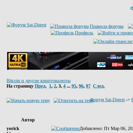
Ф
Правила форума
Профиль
Bitcoin и другие криптовалюты
На страницу
Пред.
1
,
2
,
3
,
4
...
95
,
96
,
97
След.
Форум Sat-Digest
->
Автор
yorick
Добавлено
: Пт Мар 06, 20