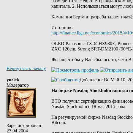
размере 10 тыс евро. В Гражданском ко
капитала. 2. Использоваться могут люб
Компания Бертани разрабатывает платф
Источник:
http://finance.liga.net/economics/2015/4/
_________________
OLED Panasonic TX-65HZ980E; Pioneer
ZXC 120cm, Strong SRT-DM2100 (90*E-30
Желаю, чтобы у Вас сбылось то, чего В
Вернуться к началу
yorick
Добавлено
: Вс Май 10, 20
Модератор
На бирже Nasdaq Stockholm вышла пер
BTO получил сертификацию финансового
Nasdaq Stockholm с 18 мая 2015 года.
На регулируемой бирже Nasdaq Stockho
Bitcoin.
Зарегистрирован:
27.04.2004