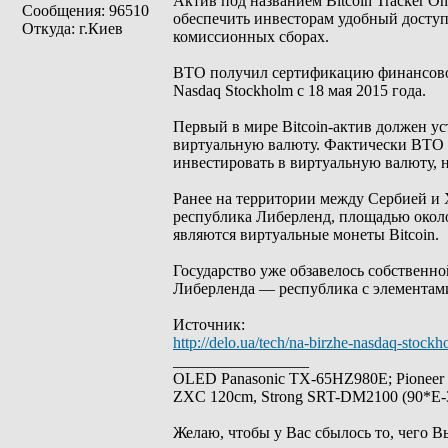
Актив под названием Bitcoin Tracker O
Сообщения: 96510
обеспечить инвесторам удобный доступ
Откуда: г.Киев
комиссионных сборах.
BTO получил сертификацию финансового
Nasdaq Stockholm с 18 мая 2015 года.
Первый в мире Bitcoin-актив должен ус
виртуальную валюту. Фактически BTO 
инвестировать в виртуальную валюту, н
Ранее на территории между Сербией и Х
республика Либерленд, площадью около
являются виртуальные монеты Bitcoin.
Государство уже обзавелось собственн
Либерленда — республика с элементам
Источник:
http://delo.ua/tech/na-birzhe-nasdaq-stoc
_________________
OLED Panasonic TX-65HZ980E; Pioneer
ZXC 120cm, Strong SRT-DM2100 (90*E-30
Желаю, чтобы у Вас сбылось то, чего В