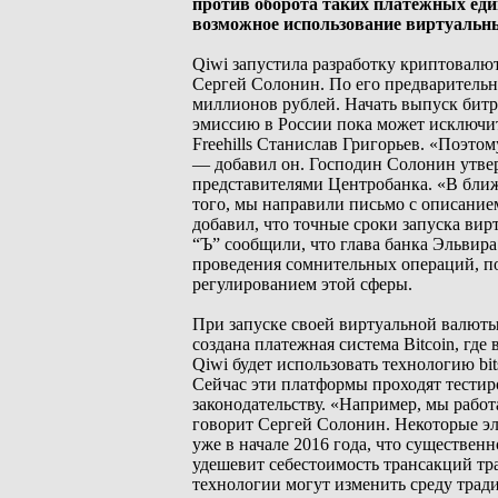
против оборота таких платежных ед
возможное использование виртуальны
Qiwi запустила разработку криптовалю
Сергей Солонин. По его предварительн
миллионов рублей. Начать выпуск битр
эмиссию в России пока может исключит
Freehills Станислав Григорьев. «Поэто
— добавил он. Господин Солонин утвер
представителями Центробанка. «В бли
того, мы направили письмо с описание
добавил, что точные сроки запуска вир
“Ъ” сообщили, что глава банка Эльвир
проведения сомнительных операций, по
регулированием этой сферы.
При запуске своей виртуальной валюты 
создана платежная система Bitcoin, гд
Qiwi будет использовать технологию bi
Сейчас эти платформы проходят тестир
законодательству. «Например, мы рабо
говорит Сергей Солонин. Некоторые эле
уже в начале 2016 года, что существен
удешевит себестоимость трансакций тр
технологии могут изменить среду тра