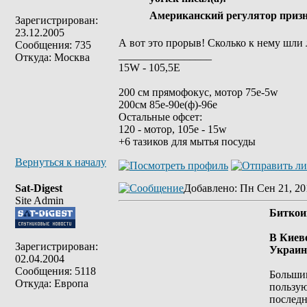
Американский регулятор приз
Зарегистрирован:
23.12.2005
А вот это прорыв! Сколько к нему шли 
Сообщения: 735
_________________
Откуда: Москва
15W - 105,5E
200 см прямофокус, мотор 75е-5w
200см 85e-90e(ф)-96e
Остальные офсет:
120 - мотор, 105е - 15w
+6 тазиков для мытья посуды
Вернуться к началу
Sat-Digest
Добавлено
: Пн Сен 21, 20
Site Admin
Биткои
В Киев
Зарегистрирован:
Украин
02.04.2004
Сообщения: 5118
Большин
Откуда: Европа
пользую
последн