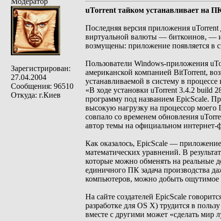
Модератор
uTorrent тайком устанавливает на П
Последняя версия приложения uTorrent
виртуальной валюты — биткоинов, — и
возмущены: приложение появляется в си
Пользователи Windows-приложения uTor
Зарегистрирован:
американской компанией BitTorrent, в
27.04.2004
устанавливаемой в систему в процессе 
Сообщения: 96510
«В ходе установки uTorrent 3.4.2 buil
Откуда: г.Киев
программу под названием EpicScale. П
высокую нагрузку на процессор моего 
совпало со временем обновления uTorre
автор темы на официальном интернет-фо
Как оказалось, EpicScale — приложени
математических уравнений. В результ
которые можно обменять на реальные д
единичного ПК задача производства да
компьютеров, можно добыть ощутимое 
На сайте создателей EpicScale говорит
разработке для OS X) трудится в польз
вместе с другими может «сделать мир 