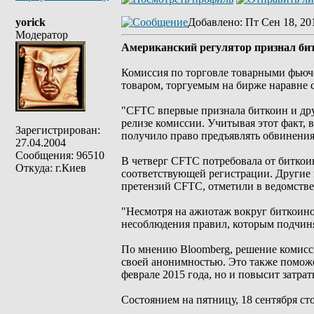
yorick
Добавлено
: Пт Сен 18, 20
Модератор
Американский регулятор признал би
Комиссия по торговле товарными фьюче
товаром, торгуемым на бирже наравне 
"CFTC впервые признала биткоин и др
релизе комиссии. Учитывая этот факт, 
Зарегистрирован:
получило право предъявлять обвинения
27.04.2004
Сообщения: 96510
В четверг CFTC потребовала от биткои
Откуда: г.Киев
соответствующей регистрации. Другие 
претензий CFTC, отметили в ведомстве
"Несмотря на ажиотаж вокруг биткоино
несоблюдения правил, которым подчин
По мнению Bloomberg, решение комисс
своей анонимностью. Это также поможе
феврале 2015 года, но и повысит затрат
Состоянием на пятницу, 18 сентября ст