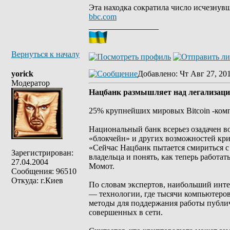
Эта находка сократила число исчезнувш
bbc.com
_________________
Вернуться к началу
yorick
Добавлено
: Чт Авг 27, 20
Модератор
Нацбанк размышляет над легализацие
25% крупнейших мировых Bitcoin -комп
Национальный банк всерьез озадачен в
«блокчейн» и других возможностей кр
«Сейчас Нацбанк пытается смириться с 
Зарегистрирован:
владельца и понять, как теперь работа
27.04.2004
Момот.
Сообщения: 96510
Откуда: г.Киев
По словам экспертов, наибольший инте
— технологии, где тысячи компьютеров
методы для поддержания работы публичн
совершенных в сети.