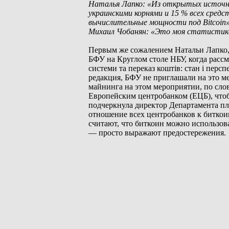
Наталья Лапко: «Из открытых источник
украинскими корнями и 15 % всех сред
вычислительные мощности под Bitcoin»
Михаил Чобанян: «Это моя статистика
Первым же сожалением Натальи Лапко, 
БФУ на Круглом столе НБУ, когда расс
системи та переказ коштів: стан і перс
редакция, БФУ не приглашали на это ме
майнинга на этом мероприятии, по сло
Европейским центробанком (ЕЦБ), чтоб
подчеркнула директор Департамента п
отношение всех центробанков к биткоин
считают, что биткоин можно использова
— просто выражают предостережения.