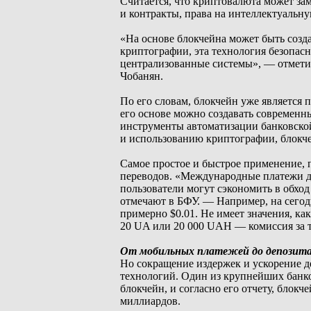
Считается, что криптовалюта может за
и контракты, права на интеллектуальну
«На основе блокчейна может быть созд
криптографии, эта технология безопас
централизованные системы», — отметил
Чобанян.
По его словам, блокчейн уже является
его основе можно создавать современн
инструменты автоматизации банковской 
и использованию криптографии, блокче
Самое простое и быстрое применение, 
переводов. «Международные платежи д
пользователи могут сэкономить в обх
отмечают в БФУ. — Например, на сегод
примерно $0.01. Не имеет значения, ка
20 UA или 20 000 UAH — комиссия за 
От мобильных платежей до депозит
Но сокращение издержек и ускорение д
технологий. Один из крупнейших банко
блокчейн, и согласно его отчету, блок
миллиардов.