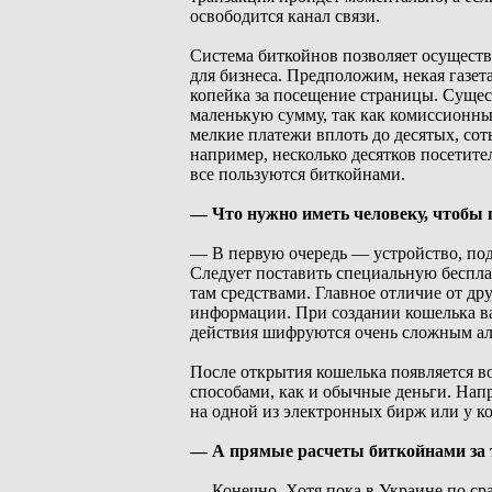
освободится канал связи.
Система биткойнов позволяет осуществл
для бизнеса. Предположим, некая газета
копейка за посещение страницы. Суще
маленькую сумму, так как комиссионны
мелкие платежи вплоть до десятых, сот
например, несколько десятков посетит
все пользуются биткойнами.
— Что нужно иметь человеку, чтобы 
— В первую очередь — устройство, под
Следует поставить специальную беспл
там средствами. Главное отличие от др
информации. При создании кошелька вам
действия шифруются очень сложным а
После открытия кошелька появляется 
способами, как и обычные деньги. Нап
на одной из электронных бирж или у к
— А прямые расчеты биткойнами за 
— Конечно. Хотя пока в Украине по с