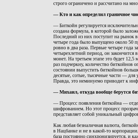
строго ограничено и рассчитано на мно
— Кто и как определил граничное чи
— Биткойн регулируется исключительн
создана формула, в которой было зало
Последний из них поступит на рынок в 
четыре года было выпущено около 50 пр
ровно в два раза. Первые четыре года з
четырехлетний период, он закончится в
монет. На третьем этапе это будет 12,5
раз подчеркну, количество биткойнов о
состоянии выпустить биткойнов больше
десятые, сотые, тысячные части — для 
Правда, это неминуемо приводит к ин
— Михаил, откуда вообще берутся б
— Процесс появления биткойна — отдель
шифрованием. Но этот процесс прозрач
представляет собой уникальный цифров
Как любая безналичная валюта, биткойн
в Нацбанке и не в какой-то корпорации
база постоянно синхронизируется, и к