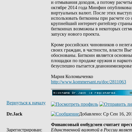
и отмывания доходов, а потому расчет
октябре 2014 года Минфин опубликовал
виртуальных валют. После этих высту
использовать биткоины при расчете со 
крупнейший интернет-ритейлер страны
биткоинах возможны в некоторых сегме
запуску нового проекта.
Кроме российских чиновников о нелег
своих граждан, в частности, власти Вь
обоснованы. Биткоин является основным
площадки по продаже оружия и наркоти
безуспешно пытается деанонимизировать
Мария Коломыченко
http://www.kommersant.ru/doc/2811063
_________________
Вернуться к началу
Dr.Jack
Добавлено
: Ср Сен 16, 20
Финансовый омбудсмен считает прес
Зарегистрирован:
Единственной валютой в России являет