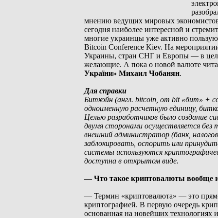
электро
разобра
мнению ведущих мировых экономистов,
сегодня наиболее интересной и стреми
многие украинцы уже активно пользуют
Bitcoin Conference Kiev. На мероприя
Украины, стран СНГ и Европы — в цел
желающие. А пока о новой валюте чи
України» Михаил Чобанян
.
Для справки
Биткойн (англ. bitcoin, от bit «бит» 
одноименную расчетную единицу, битк
Целью разработчиков было создание с
двумя сторонами осуществляется без т
внешний администратор (банк, налогов
заблокировать, оспорить или принудит
системы используются криптографическ
доступна в открытом виде.
— Что такое криптовалюты вообще и
— Термин «криптовалюта» — это прямой
криптографией. В первую очередь крип
основанная на новейших технологиях и