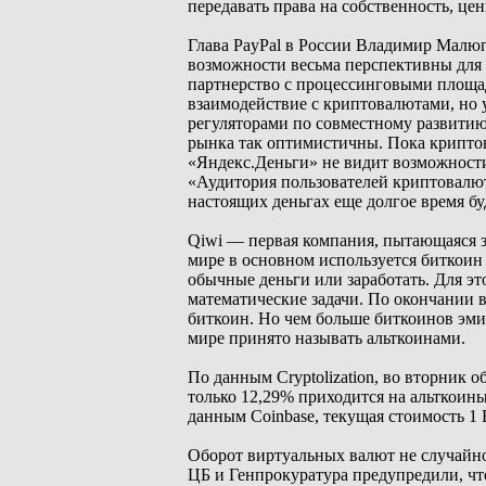
передавать права на собственность, це
Глава PayPal в России Владимир Малюги
возможности весьма перспективны для 
партнерство с процессинговыми площад
взаимодействие с криптовалютами, но 
регуляторами по совместному развити
рынка так оптимистичны. Пока криптов
«Яндекс.Деньги» не видит возможности
«Аудитория пользователей криптовалют 
настоящих деньгах еще долгое время бу
Qiwi — первая компания, пытающаяся з
мире в основном используется биткоин
обычные деньги или заработать. Для э
математические задачи. По окончании 
биткоин. Но чем больше биткоинов эмит
мире принято называть альткоинами.
По данным Cryptolization, во вторник 
только 12,29% приходится на альткоины
данным Coinbase, текущая стоимость 1 
Оборот виртуальных валют не случайно 
ЦБ и Генпрокуратура предупредили, чт