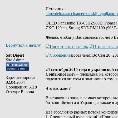
Источник:
http://delo.ua/tech/amerikanskij-reguljato
_________________
OLED Panasonic TX-65HZ980E; Pioneer
ZXC 120cm, Strong SRT-DM2100 (90*E-30
Желаю, чтобы у Вас сбылось то, чего В
Вернуться к началу
Sat-Digest
Добавлено
: Вс Сен 20, 20
Site Admin
24 сентября 2015 года в украинской 
Conference Kiev
– площадка, на которо
Зарегистрирован:
поделиться опытом и знаниями о том, к
02.04.2004
Сообщения: 5118
Что вас ждет?
Откуда: Европа
Выставочная зона, в рамках которой в
биткоин-бизнеса в Украине, а также в 
Два абсолютно разных потока конфере
1. Специальный курс лекций «Новичок»