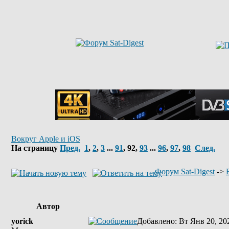
Вокруг Apple и iOS
На страницу
Пред.
1
,
2
,
3
...
91
,
92
,
93
...
96
,
97
,
98
След.
Форум Sat-Digest
->
Автор
yorick
Добавлено
: Вт Янв 20, 20