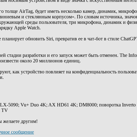
вым носимым устройством в виде значка с искусственным интелле
го толще AirTag, будет иметь несколько камер, динамик, микроф
миниевым и стеклянным корпусом». По словам источника, значо
кружающей среды пользователя, три микрофона, динамик и физи
рядку Apple Watch.
e планирует обновить Siri, превратив ее в чат-бот в стиле Chat
ей стадии разработки и его запуск может быть отменен. The Info
роизвести около 20 миллионов единиц.
руют, как устройство повлияет на конфиденциальность пользова
и.
 LX-5090; Vu+ Duo 4K; AX HD61 4K; DM8000; поворотка Inverto
y TV
ы желаете другим!