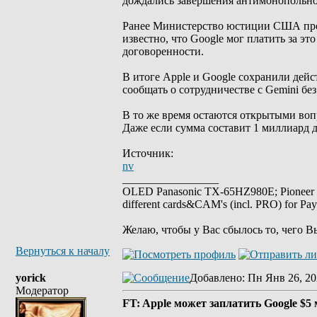
дождались завершения антимонопольно
Ранее Министерство юстиции США прове
известно, что Google мог платить за эт
договоренности.
В итоге Apple и Google сохранили дей
сообщать о сотрудничестве с Gemini бе
В то же время остаются открытыми вопр
Даже если сумма составит 1 миллиард до
Источник:
nv
_________________
OLED Panasonic TX-65HZ980E; Pioneer
different cards&CAM's (incl. PRO) for Pa
Желаю, чтобы у Вас сбылось то, чего В
Вернуться к началу
yorick
Добавлено
: Пн Янв 26, 20
Модератор
FT: Apple может заплатить Google $5