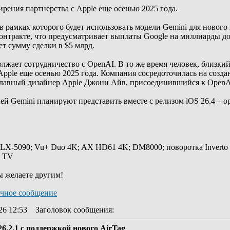
ирения партнерства с Apple еще осенью 2025 года.
в рамках которого будет использовать модели Gemini для нового п
м контракте, что предусматривает выплаты Google на миллиарды 
ет сумму сделки в $5 млрд.
олжает сотрудничество с OpenAI. В то же время человек, близкий
Apple еще осенью 2025 года. Компания сосредоточилась на созд
главный дизайнер Apple Джони Айв, присоединившийся к OpenAI
ей Gemini планируют представить вместе с релизом iOS 26.4 – о
 LX-5090; Vu+ Duo 4K; AX HD61 4K; DM8000; поворотка Inverto
y TV
ы желаете другим!
26 12:53
Заголовок сообщения
:
26.2.1 с поддержкой нового AirTag