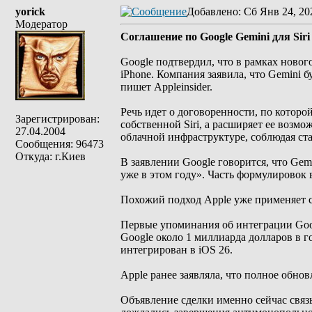
yorick
Добавлено
: Сб Янв 24, 20
Модератор
Соглашение по Google Gemini для Sir
Google подтвердил, что в рамках новог
iPhone. Компания заявила, что Gemini б
пишет Appleinsider.
Речь идет о договоренности, по которой
Зарегистрирован:
собственной Siri, а расширяет ее возмо
27.04.2004
облачной инфраструктуре, соблюдая с
Сообщения: 96473
Откуда: г.Киев
В заявлении Google говорится, что Gem
уже в этом году». Часть формулировок 
Похожий подход Apple уже применяет се
Первые упоминания об интеграции Googl
Google около 1 миллиарда долларов в г
интегрирован в iOS 26.
Apple ранее заявляла, что полное обнов
Объявление сделки именно сейчас связ