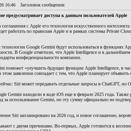
26 16:46
Заголовок сообщения
:
i не предусматривает доступа к данным пользователей Apple
о соглашения с Apple его технология искусственного интеллекта
удет работать по правилам Apple и в рамках системы Private Clo
 технологии Google Gemini будут использоваться в функциях Apple
жности. В Google отметили, что Apple Intelligence и в дальнейше
тандарты конфиденциальности компании.
ini поможет «улучшить будущие функции Apple Intelligence, в ча
в этом заявлении совпадает с тем, что Apple планирует объявить
йчас: Siri может передавать отдельные запросы в ChatGPT, но O
e Gemini находили в коде iOS еще в феврале 2025 года. Также 
од за использование Gemini, но эту сумму официально не подтве
ление Siri запланировано на 2026 год, и новое соглашение, вероя
ывают с двумя причинами. Во-первых, Apple готовится к весенне