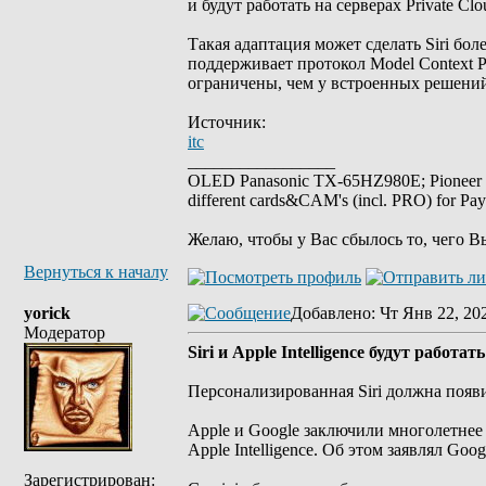
и будут работать на серверах Private C
Такая адаптация может сделать Siri бо
поддерживает протокол Model Context P
ограничены, чем у встроенных решений
Источник:
itc
_________________
OLED Panasonic TX-65HZ980E; Pioneer
different cards&CAM's (incl. PRO) for Pa
Желаю, чтобы у Вас сбылось то, чего В
Вернуться к началу
yorick
Добавлено
: Чт Янв 22, 20
Модератор
Siri и Apple Intelligence будут работа
Персонализированная Siri должна появи
Apple и Google заключили многолетнее 
Apple Intelligence. Об этом заявлял Goog
Зарегистрирован: