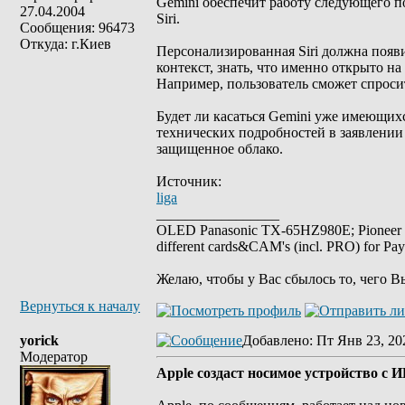
Gemini обеспечит работу следующего по
27.04.2004
Siri.
Сообщения: 96473
Откуда: г.Киев
Персонализированная Siri должна появ
контекст, знать, что именно открыто на 
Например, пользователь сможет спросит
Будет ли касаться Gemini уже имеющих
технических подробностей в заявлении 
защищенное облако.
Источник:
liga
_________________
OLED Panasonic TX-65HZ980E; Pioneer
different cards&CAM's (incl. PRO) for Pa
Желаю, чтобы у Вас сбылось то, чего В
Вернуться к началу
yorick
Добавлено
: Пт Янв 23, 20
Модератор
Apple создаст носимое устройство с И