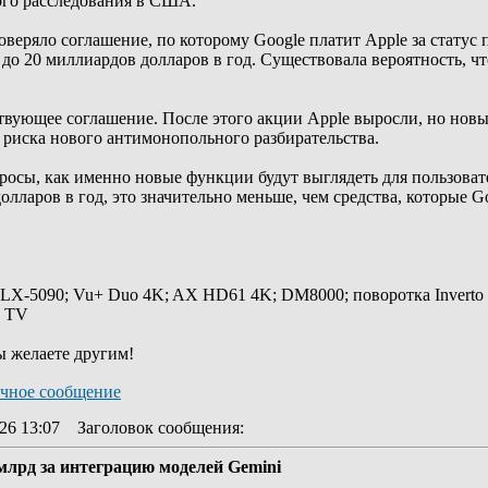
го расследования в США.
ряло соглашение, по которому Google платит Apple за статус п
о до 20 миллиардов долларов в год. Существовала вероятность, ч
ствующее соглашение. После этого акции Apple выросли, но новы
з риска нового антимонопольного разбирательства.
осы, как именно новые функции будут выглядеть для пользовател
лларов в год, это значительно меньше, чем средства, которые Go
 LX-5090; Vu+ Duo 4K; AX HD61 4K; DM8000; поворотка Inverto
y TV
ы желаете другим!
26 13:07
Заголовок сообщения
:
 млрд за интеграцию моделей Gemini