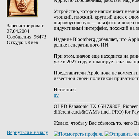
Apple, по сообщениям, работает над но
Устройство, которое напоминает немно
«тонкий, плоский, круглый диск с алю
широкоугольную — для фото и видео о
Зарегистрирован:
индуктивный интерфейс, похожий на за
27.04.2004
Сообщения: 96473
Издание Bloomberg добавляет, что Appl
Откуда: г.Киев
рынке генеративного ИИ.
При этом, значок еще находится на ранн
уже в 2027 году и планирует сначала п
Представители Apple пока не комменти
известной своей политикой приватност
Источник:
nv
_________________
OLED Panasonic TX-65HZ980E; Pioneer
different cards&CAM's (incl. PRO) for Pa
Желаю, чтобы у Вас сбылось то, чего В
Вернуться к началу