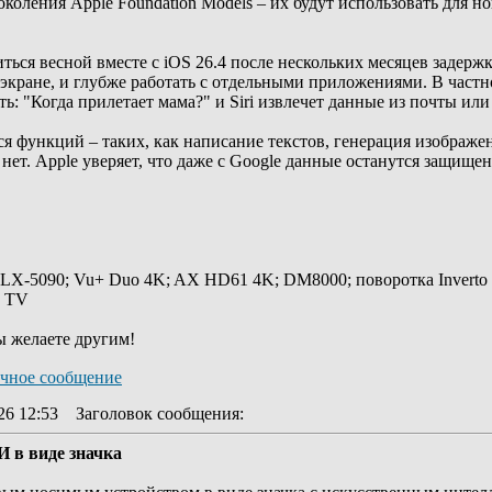
коления Apple Foundation Models – их будут использовать для 
иться весной вместе с iOS 26.4 после нескольких месяцев заде
экране, и глубже работать с отдельными приложениями. В частности
ь: "Когда прилетает мама?" и Siri извлечет данные из почты ил
ся функций – таких, как написание текстов, генерация изображ
нет. Apple уверяет, что даже с Google данные останутся защищен
 LX-5090; Vu+ Duo 4K; AX HD61 4K; DM8000; поворотка Inverto
y TV
ы желаете другим!
26 12:53
Заголовок сообщения
:
И в виде значка