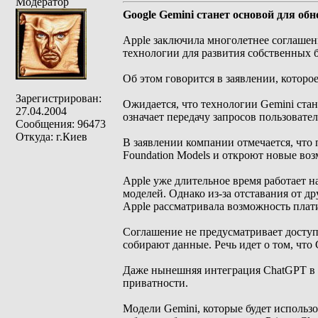
Модератор
Google Gemini станет основой для обно
Apple заключила многолетнее соглашени
технологии для развития собственных б
Об этом говорится в заявлении, котор
Зарегистрирован:
Ожидается, что технологии Gemini стан
27.04.2004
означает передачу запросов пользовате
Сообщения: 96473
Откуда: г.Киев
В заявлении компании отмечается, что 
Foundation Models и откроют новые воз
Apple уже длительное время работает 
моделей. Однако из-за отставания от 
Apple рассматривала возможность плати
Соглашение не предусматривает доступа
собирают данные. Речь идет о том, что 
Даже нынешняя интеграция ChatGPT в Si
приватности.
Модели Gemini, которые будет использо