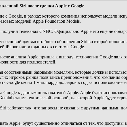
вленной Siri после сделки Apple с Google
е с Google, в рамках которого компания использует модели иск
азовых моделей Apple Foundation Models.
ое получил телеканал CNBC. Официально Apple его еще не обнар
ут основой для масштабного обновления Siri во второй половине 
лей iPhone или их данных в системы Google.
после анализа Apple пришла к выводу: технологии Google являю
можности для пользователей.
над собственными базовыми моделями, которые должны использов
других игроков рынка появились предположения, что компания о
ть Google около 1 миллиарда долларов в год за использование е
 Google к данным пользователей Apple. Apple будет использоват
Gemini станет технической основой, на которой Apple будет стр
ri работает так, что запросы не связаны с другими данными поль
вать Apple, будут существенно отличаться от тех, что доступны