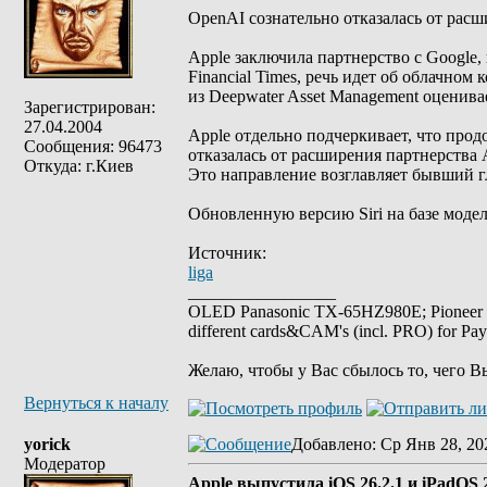
OpenAI сознательно отказалась от расш
Apple заключила партнерство с Google, 
Financial Times, речь идет об облачно
из Deepwater Asset Management оценива
Зарегистрирован:
27.04.2004
Apple отдельно подчеркивает, что прод
Сообщения: 96473
отказалась от расширения партнерства 
Откуда: г.Киев
Это направление возглавляет бывший 
Обновленную версию Siri на базе модел
Источник:
liga
_________________
OLED Panasonic TX-65HZ980E; Pioneer
different cards&CAM's (incl. PRO) for Pa
Желаю, чтобы у Вас сбылось то, чего В
Вернуться к началу
yorick
Добавлено
: Ср Янв 28, 20
Модератор
Apple выпустила iOS 26.2.1 и iPadOS 