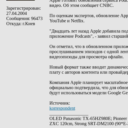
Apple готовит обновления сервиса Podc
видео. Об этом сообщает CNBC.
Зарегистрирован:
27.04.2004
По оценкам экспертов, обновление Appl
Сообщения: 96473
YouTube и Netflix.
Откуда: г.Киев
"Двадцать лет назад Apple добавила под
приложение Podcasts", - заявил старши
Он отметил, что в обновленном прилож
прослушиванием эпизодов с одной лент
видеоэпизоды для просмотра офлайн.
Новый формат также вводит динамическ
плату с авторов контента или провайде
Компания Apple планирует масштабное 
официально подтвердила, что для обно
будут использоваться модели Google Ge
Источник:
korrespondent
_________________
OLED Panasonic TX-65HZ980E; Pioneer
ZXC 120cm, Strong SRT-DM2100 (90*E-30