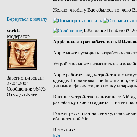
Желаю, чтобы у Вас сбылось то, чего В
Вернуться к началу
yorick
Добавлено
: Пн Фев 02, 20
Модератор
Apple начала разрабатывать ИИ-знач
Apple может ускорить разработку своег
Устройство может изменить взаимодейс
Apple работает над устройством с иск
Зарегистрирован:
одежде. По данным The Information, он
27.04.2004
динамик, физическую кнопку и зарядный 
Сообщения: 96473
Откуда: г.Киев
Внешне устройство напоминает AirTag 
разработку своего гаджета – потенциаль
Гаджет рассчитан на съемку, голосовы
обновленной Siri.
Источник:
liga