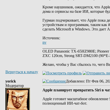
Кроме наушников, ожидается, что Appl
дома и сервисы на базе ИИ, которые буд
Гурман подчеркивает, что Apple пока 
устройствам и программам, таким как i
сделать Microsoft в Windows. Это дает
Источник:
nv
_________________
OLED Panasonic TX-65HZ980E; Pioneer
ZXC 120cm, Strong SRT-DM2100 (90*E-30
Желаю, чтобы у Вас сбылось то, чего В
Вернуться к началу
yorick
Добавлено
: Пт Фев 06, 20
Модератор
Apple планирует превратить Siri в ч
Apple готовит масштабное обновление 
полноценный ИИ-чат-бот.