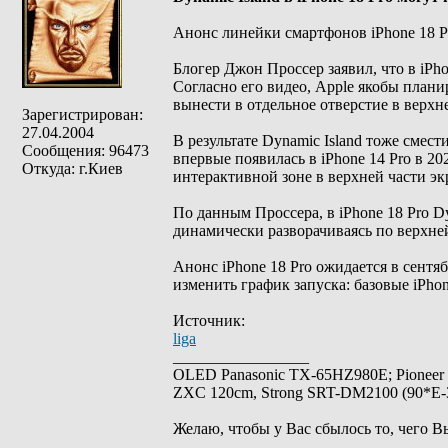
Анонс линейки смартфонов iPhone 18 Pr
Блогер Джон Проссер заявил, что в iPho
Согласно его видео, Apple якобы плани
вынести в отдельное отверстие в верхне
Зарегистрирован:
27.04.2004
В результате Dynamic Island тоже смести
Сообщения: 96473
впервые появилась в iPhone 14 Pro в 20
Откуда: г.Киев
интерактивной зоне в верхней части эк
По данным Проссера, в iPhone 18 Pro Dy
динамически разворачиваясь по верхней
Анонс iPhone 18 Pro ожидается в сентяб
изменить график запуска: базовые iPhon
Источник:
liga
_________________
OLED Panasonic TX-65HZ980E; Pioneer
ZXC 120cm, Strong SRT-DM2100 (90*E-30
Желаю, чтобы у Вас сбылось то, чего В