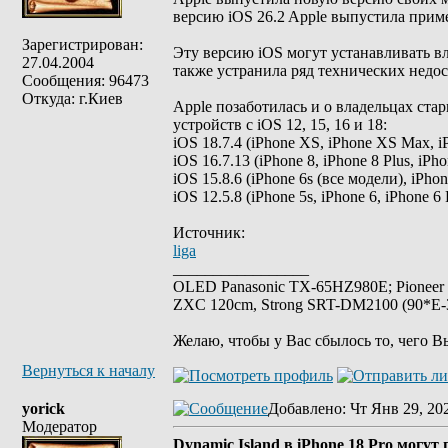
версию iOS 26.2 Apple выпустила приме
Зарегистрирован:
Эту версию iOS могут устанавливать вл
27.04.2004
также устранила ряд технических недос
Сообщения: 96473
Откуда: г.Киев
Apple позаботилась и о владельцах ста
устройств с iOS 12, 15, 16 и 18:
iOS 18.7.4 (iPhone XS, iPhone XS Max, i
iOS 16.7.13 (iPhone 8, iPhone 8 Plus, iPho
iOS 15.8.6 (iPhone 6s (все модели), iPho
iOS 12.5.8 (iPhone 5s, iPhone 6, iPhone 6 
Источник:
liga
_________________
OLED Panasonic TX-65HZ980E; Pioneer
ZXC 120cm, Strong SRT-DM2100 (90*E-30
Желаю, чтобы у Вас сбылось то, чего В
Вернуться к началу
yorick
Добавлено
: Чт Янв 29, 20
Модератор
Dynamic Island в iPhone 18 Pro могут