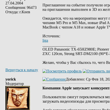
27.04.2004
Приглашение на событие получили огра
Сообщения: 96473
на приглашении выполнен в 3D из желты
Откуда: г.Киев
Ожидается, что на мероприятии могут п
чипами M5 Pro и M5 Max, новые iPad Ai
MacBook с чипом A18 и новые Apple T
Источник:
liga
_________________
OLED Panasonic TX-65HZ980E; Pioneer
ZXC 120cm, Strong SRT-DM2100 (90*E-30
Желаю, чтобы у Вас сбылось то, чего В
Вернуться к началу
yorick
Добавлено
: Ср Фев 18, 20
Модератор
Компания Apple запускает конкурента
Пользователи смогут переключаться ме
загружать видеоэпизоды для просмотра