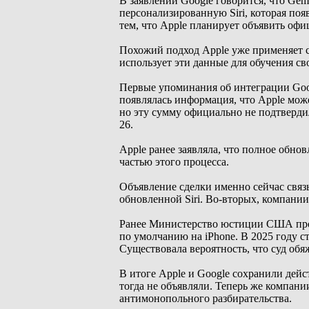
В заявлении Google говорится, что Gem
персонализированную Siri, которая поя
тем, что Apple планирует объявить офи
Похожий подход Apple уже применяет се
использует эти данные для обучения св
Первые упоминания об интеграции Googl
появлялась информация, что Apple може
но эту сумму официально не подтвердил
26.
Apple ранее заявляла, что полное обнов
частью этого процесса.
Объявление сделки именно сейчас связ
обновленной Siri. Во-вторых, компан
Ранее Министерство юстиции США прове
по умолчанию на iPhone. В 2025 году ст
Существовала вероятность, что суд обя
В итоге Apple и Google сохранили дей
тогда не объявляли. Теперь же компани
антимонопольного разбирательства.