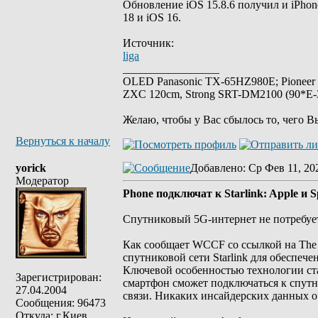
Обновление iOS 15.8.6 получил и iPho
18 и iOS 16.
Источник:
liga
_________________
OLED Panasonic TX-65HZ980E; Pioneer
ZXC 120cm, Strong SRT-DM2100 (90*E-30
Желаю, чтобы у Вас сбылось то, чего В
Вернуться к началу
yorick
Добавлено
: Ср Фев 11, 20
Модератор
Phone подключат к Starlink: Apple и
Спутниковый 5G-интернет не потребуе
Как сообщает WCCF со ссылкой на The I
спутниковой сети Starlink для обеспечен
Ключевой особенностью технологии ста
Зарегистрирован:
смартфон сможет подключаться к спутн
27.04.2004
связи. Никаких инсайдерских данных о 
Сообщения: 96473
Откуда: г.Киев