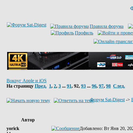
Ф
Правила форума
Профиль
Вокруг Apple и iOS
На страницу
Пред.
1
,
2
,
3
...
91
,
92
,
93
...
96
,
97
,
98
След.
Форум Sat-Digest
->
Автор
yorick
Добавлено
: Вт Янв 20, 20