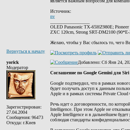
является важным вопросом для компани
Источник:
nv
_________________
OLED Panasonic TX-65HZ980E; Pioneer
ZXC 120cm, Strong SRT-DM2100 (90*E-30
Желаю, чтобы у Вас сбылось то, чего В
Вернуться к началу
yorick
Добавлено
: Сб Янв 24, 20
Модератор
Соглашение по Google Gemini для Sir
Google подтвердил, что в рамках новог
будет получать доступ к данным пользо
Apple и в рамках системы Private Cloud
Речь идет о договоренности, по которо
Зарегистрирован:
Intelligence. При этом Apple не отказыв
27.04.2004
Apple Intelligence и в дальнейшем буде
Сообщения: 96473
соблюдая стандарты конфиденциальнос
Откуда: г.Киев