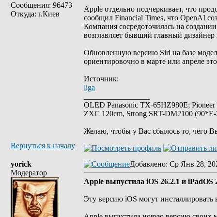
Сообщения: 96473
Apple отдельно подчеркивает, что прод
Откуда: г.Киев
сообщил Financial Times, что OpenAI со
Компания сосредоточилась на создании
возглавляет бывший главный дизайнер
Обновленную версию Siri на базе модел
ориентировочно в марте или апреле это
Источник:
liga
_________________
OLED Panasonic TX-65HZ980E; Pioneer
ZXC 120cm, Strong SRT-DM2100 (90*E-30
Желаю, чтобы у Вас сбылось то, чего В
Вернуться к началу
yorick
Добавлено
: Ср Янв 28, 20
Модератор
Apple выпустила iOS 26.2.1 и iPadOS 
Эту версию iOS могут инсталлировать в
Apple выпустила новую версию своих м