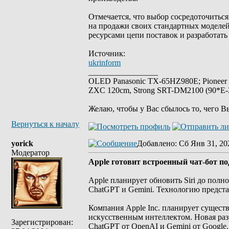
Отмечается, что выбор сосредоточиться
на продажи своих стандартных моделей
ресурсами цепи поставок и разработат
Источник:
ukrinform
_________________
OLED Panasonic TX-65HZ980E; Pioneer
ZXC 120cm, Strong SRT-DM2100 (90*E-30
Желаю, чтобы у Вас сбылось то, чего В
Вернуться к началу
yorick
Добавлено
: Сб Янв 31, 20
Модератор
Apple готовит встроенный чат-бот п
Apple планирует обновить Siri до полн
ChatGPT и Gemini. Технологию представя
Компания Apple Inc. планирует существ
искусственным интеллектом. Новая раз
Зарегистрирован:
ChatGPT от OpenAI и Gemini от Google.