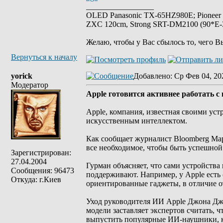
_________________
OLED Panasonic TX-65HZ980E; Pioneer
ZXC 120cm, Strong SRT-DM2100 (90*E-30
Желаю, чтобы у Вас сбылось то, чего В
Вернуться к началу
yorick
Добавлено
: Ср Фев 04, 20
Модератор
Apple готовится активнее работать 
Apple, компания, известная своими уст
искусственным интеллектом.
Как сообщает журналист Bloomberg Мар
все необходимое, чтобы быть успешной
Зарегистрирован:
27.04.2004
Гурман объясняет, что сами устройства
Сообщения: 96473
поддерживают. Например, у Apple есть
Откуда: г.Киев
ориентированные гаджеты, в отличие от
Уход руководителя ИИ Apple Джона Джа
модели заставляет экспертов считать, 
выпустить популярные ИИ-наушники, к