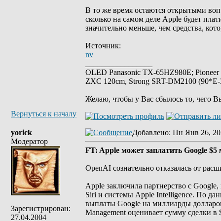
В то же время остаются открытыми воп
сколько на самом деле Apple будет плат
значительно меньше, чем средства, кото
Источник:
nv
_________________
OLED Panasonic TX-65HZ980E; Pioneer
ZXC 120cm, Strong SRT-DM2100 (90*E-30
Желаю, чтобы у Вас сбылось то, чего В
Вернуться к началу
yorick
Добавлено
: Пн Янв 26, 20
Модератор
FT: Apple может заплатить Google $5
OpenAI сознательно отказалась от расш
Apple заключила партнерство с Google,
Siri и системы Apple Intelligence. По д
выплаты Google на миллиарды долларов
Зарегистрирован:
Management оценивает сумму сделки в 
27.04.2004