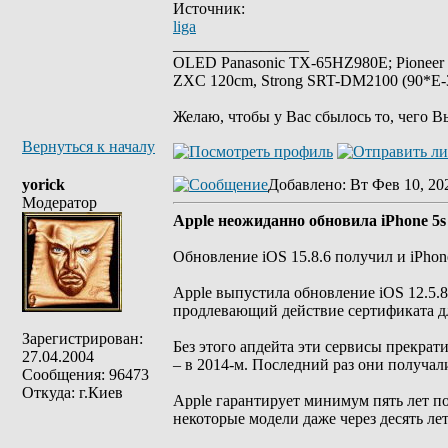
Источник:
liga
_________________
OLED Panasonic TX-65HZ980E; Pioneer
ZXC 120cm, Strong SRT-DM2100 (90*E-30
Желаю, чтобы у Вас сбылось то, чего В
Вернуться к началу
yorick
Добавлено
: Вт Фев 10, 20
Модератор
Apple неожиданно обновила iPhone 5s 
Обновление iOS 15.8.6 получил и iPhon
Apple выпустила обновление iOS 12.5.8
продлевающий действие сертификата дл
Зарегистрирован:
Без этого апдейта эти сервисы прекрати
27.04.2004
– в 2014-м. Последний раз они получал
Сообщения: 96473
Откуда: г.Киев
Apple гарантирует минимум пять лет по
некоторые модели даже через десять лет