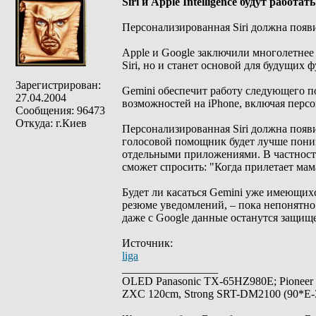
Siri и Apple Intelligence будут работа
Персонализированная Siri должна появи
Apple и Google заключили многолетнее 
Siri, но и станет основой для будущих ф
Зарегистрирован:
Gemini обеспечит работу следующего по
27.04.2004
возможностей на iPhone, включая персо
Сообщения: 96473
Откуда: г.Киев
Персонализированная Siri должна появи
голосовой помощник будет лучше понима
отдельными приложениями. В частности, 
сможет спросить: "Когда прилетает мам
Будет ли касаться Gemini уже имеющих
резюме уведомлений, – пока непонятно.
даже с Google данные останутся защищ
Источник:
liga
_________________
OLED Panasonic TX-65HZ980E; Pioneer
ZXC 120cm, Strong SRT-DM2100 (90*E-30