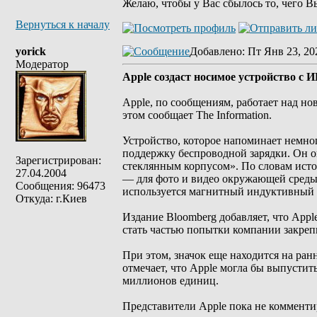
Желаю, чтобы у Вас сбылось то, чего В
Вернуться к началу
yorick
Добавлено
: Пт Янв 23, 20
Модератор
Apple создаст носимое устройство с И
Apple, по сообщениям, работает над н
этом сообщает The Information.
Устройство, которое напоминает немног
поддержку беспроводной зарядки. Он о
Зарегистрирован:
стеклянным корпусом». По словам исто
27.04.2004
— для фото и видео окружающей среды 
Сообщения: 96473
используется магнитный индуктивный и
Откуда: г.Киев
Издание Bloomberg добавляет, что Apple
стать частью попытки компании закреп
При этом, значок еще находится на ранн
отмечает, что Apple могла бы выпустит
миллионов единиц.
Представители Apple пока не комменти