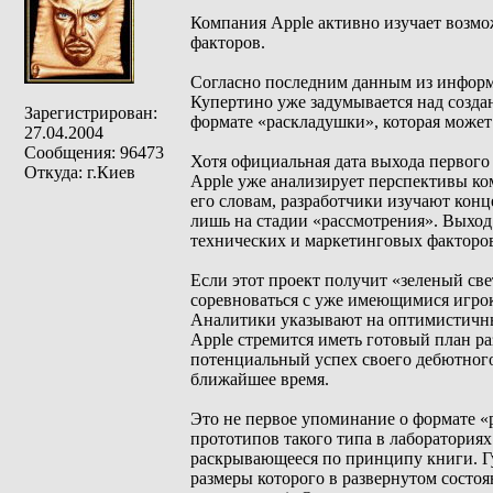
Компания Apple активно изучает возм
факторов.
Согласно последним данным из информ
Купертино уже задумывается над создани
Зарегистрирован:
формате «раскладушки», которая может
27.04.2004
Сообщения: 96473
Хотя официальная дата выхода первого 
Откуда: г.Киев
Apple уже анализирует перспективы ко
его словам, разработчики изучают конц
лишь на стадии «рассмотрения». Выход 
технических и маркетинговых факторо
Если этот проект получит «зеленый све
соревноваться с уже имеющимися игрока
Аналитики указывают на оптимистичны
Apple стремится иметь готовый план р
потенциальный успех своего дебютного 
ближайшее время.
Это не первое упоминание о формате «
прототипов такого типа в лабораториях
раскрывающееся по принципу книги. Гу
размеры которого в развернутом состоя