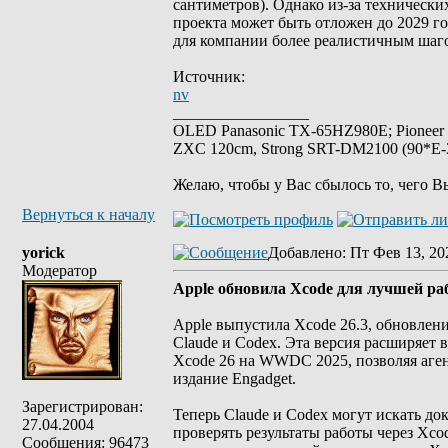
сантиметров). Однако из-за техническ
проекта может быть отложен до 2029 го
для компании более реалистичным шаго
Источник:
nv
_________________
OLED Panasonic TX-65HZ980E; Pioneer
ZXC 120cm, Strong SRT-DM2100 (90*E-30
Желаю, чтобы у Вас сбылось то, чего В
Вернуться к началу
yorick
Добавлено
: Пт Фев 13, 20
Модератор
Apple обновила Xcode для лучшей 
Apple выпустила Xcode 26.3, обновлени
Claude и Codex. Эта версия расширяет 
Xcode 26 на WWDC 2025, позволяя аген
издание Engadget.
Зарегистрирован:
Теперь Claude и Codex могут искать до
27.04.2004
проверять результаты работы через Xco
Сообщения: 96473