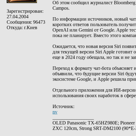
Об этом сообщил журналист Bloomberg 
Campos.
Зарегистрирован:
27.04.2004
По информации источников, новый чат
Сообщения: 96473
коротких ответов пользователь получит
Откуда: г.Киев
OpenAI или Gemini от Google. Apple те
пока не планирует. Вместо этого компа
Ожидается, что новая версия Siri появи
для текущей версии Siri Apple готовит
еще в 2024 году обещала, но так и не за
Переход к формату чат-бота объясняет 
объявили, что будущие версии Siri буд
экосистеме Google, и Apple решила при
Отдельного приложения для ИИ-версии S
использования своих наработок в сфере
Источник:
nv
_________________
OLED Panasonic TX-65HZ980E; Pioneer
ZXC 120cm, Strong SRT-DM2100 (90*E-30