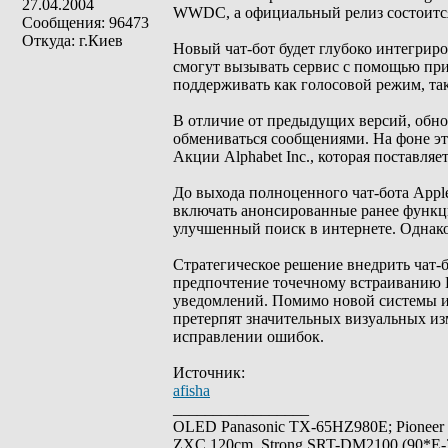
27.04.2004
WWDC, а официальный релиз состоится 
Сообщения: 96473
Откуда: г.Киев
Новый чат-бот будет глубоко интегрир
смогут вызывать сервис с помощью пр
поддерживать как голосовой режим, так
В отличие от предыдущих версий, обн
обмениваться сообщениями. На фоне эт
Акции Alphabet Inc., которая поставля
До выхода полноценного чат-бота Appl
включать анонсированные ранее функци
улучшенный поиск в интернете. Однако
Стратегическое решение внедрить чат-б
предпочтение точечному встраиванию И
уведомлений. Помимо новой системы и
претерпят значительных визуальных из
исправлении ошибок.
Источник:
afisha
_________________
OLED Panasonic TX-65HZ980E; Pioneer
ZXC 120cm, Strong SRT-DM2100 (90*E-30