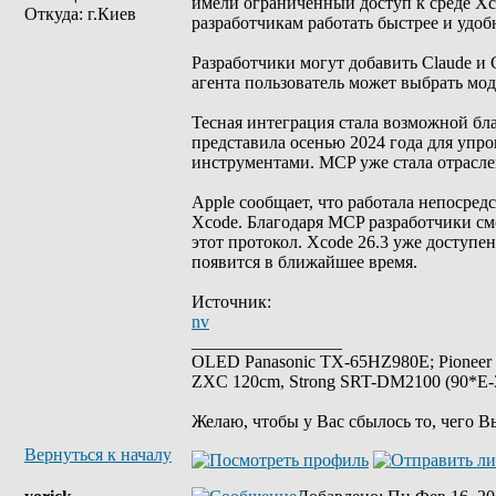
имели ограниченный доступ к среде Xco
Откуда: г.Киев
разработчикам работать быстрее и удоб
Разработчики могут добавить Claude и C
агента пользователь может выбрать мод
Тесная интеграция стала возможной бла
представила осенью 2024 года для уп
инструментами. MCP уже стала отрасле
Apple сообщает, что работала непосред
Xcode. Благодаря MCP разработчики см
этот протокол. Xcode 26.3 уже доступен
появится в ближайшее время.
Источник:
nv
_________________
OLED Panasonic TX-65HZ980E; Pioneer
ZXC 120cm, Strong SRT-DM2100 (90*E-30
Желаю, чтобы у Вас сбылось то, чего В
Вернуться к началу