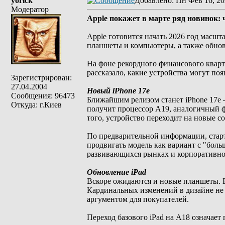
yorick
Добавлено
: Пн Фев 16, 20
Модератор
Apple покажет в марте ряд новинок: 
Apple готовится начать 2026 год масш
планшеты и компьютеры, а также обно
На фоне рекордного финансового кварт
рассказало, какие устройства могут по
Зарегистрирован:
27.04.2004
Новый iPhone 17e
Сообщения: 96473
Ближайшим релизом станет iPhone 17e 
Откуда: г.Киев
получит процессор A19, аналогичный ф
того, устройство переходит на новые с
По предварительной информации, старт
продвигать модель как вариант с "боль
развивающихся рынках и корпоративно
Обновление iPad
Вскоре ожидаются и новые планшеты. Ба
Кардинальных изменений в дизайне не 
аргументом для покупателей.
Переход базового iPad на A18 означает