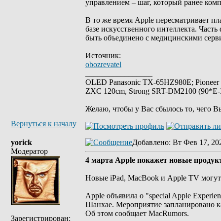
управлением – шаг, который ранее комп
В то же время Apple пересматривает п
базе искусственного интеллекта. Часть
быть объединено с медицинскими серв
Источник:
obozrevatel
_________________
OLED Panasonic TX-65HZ980E; Pioneer
ZXC 120cm, Strong SRT-DM2100 (90*E-30
Желаю, чтобы у Вас сбылось то, чего В
Вернуться к началу
yorick
Добавлено
: Вт Фев 17, 20
Модератор
4 марта Apple покажет новые продук
Новые iPad, MacBook и Apple TV могут 
Apple объявила о "special Apple Experie
Шанхае. Мероприятие запланировано ка
Об этом сообщает MacRumors.
Зарегистрирован: