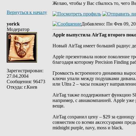
Желаю, чтобы у Вас сбылось то, чего В
Вернуться к началу
yorick
Добавлено
: Пн Фев 09, 20
Модератор
Apple выпустила AirTag второго пок
Новый AirTag имеет больший радиус де
Apple презентовала новое поколение тр
благодаря которому Precision Finding р
Зарегистрирован:
Громкость встроенного динамика выросл
27.04.2004
ключи упали между подушками дивана. Pr
Сообщения: 96473
или Ultra 2 – часы покажут направление
Откуда: г.Киев
AirTag также поддерживает функцию Sh
например, с авиакомпанией. Apple уже
вещи.
AirTag сохранил цену – $29 за единицу
совместим со всеми аксессуарами преды
midnight purple, navy, moss и black.