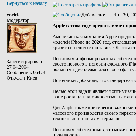
Вернуться к началу
yorick
Добавлено
: Пт Янв 30, 20
Модератор
Apple в этом году предоставляет пр
Американская компания Apple предоста
моделей iPhone на 2026 год, откладыва
кризиса в цепочке поставок. Об этом ст
По словам информированных собеседни
Зарегистрирован:
своего первого в истории сложного iP
27.04.2004
большими дисплеями для своего флагма
Сообщения: 96473
Откуда: г.Киев
Источники добавили, что стандартная м
Целью этой задачи является оптимизац
фоне роста цен на микросхемы памяти 
Для Apple также критически важно ми
массового производства своего первог
технологий и новых материалов.
По словам собеседников, это может пот
производства.