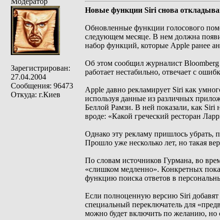
Модератор
Новые функции Siri снова откладыва
Обновленные функции голосового помощ
следующем месяце. В нем должна появит
набор функций, которые Apple ранее ан
Об этом сообщил журналист Bloomberg М
Зарегистрирован:
работает нестабильно, отвечает с ошиб
27.04.2004
Сообщения: 96473
Apple давно рекламирует Siri как умн
Откуда: г.Киев
используя данные из различных прилож
Беллой Рамзи. В ней показали, как Sir
вроде: «Какой греческий ресторан Лар
Однако эту рекламу пришлось убрать, 
Прошло уже несколько лет, но такая верс
По словам источников Гурмана, во врем
«слишком медленно». Конкретных показ
функцию поиска ответов в персональны
Если полноценную версию Siri добавят
специальный переключатель для «предв
можно будет включить по желанию, но 