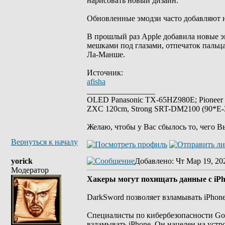
нарисовать новый дизайн.
Обновленные эмодзи часто добавляют н
В прошлый раз Apple добавила новые эм
мешками под глазами, отпечаток пальца,
Ла-Манше.
Источник:
afisha
_________________
OLED Panasonic TX-65HZ980E; Pioneer
ZXC 120cm, Strong SRT-DM2100 (90*E-30
Желаю, чтобы у Вас сбылось то, чего В
Вернуться к началу
yorick
Добавлено
: Чт Мар 19, 20
Модератор
Хакеры могут похищать данные с iPho
DarkSword позволяет взламывать iPhone
Специалисты по кибербезопасности Goo
взламывать iPhone. Он нацелен на устр