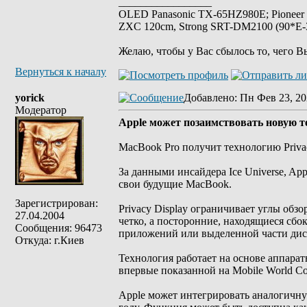
_________________
OLED Panasonic TX-65HZ980E; Pioneer
ZXC 120cm, Strong SRT-DM2100 (90*E-30
Желаю, чтобы у Вас сбылось то, чего В
Вернуться к началу
yorick
Добавлено
: Пн Фев 23, 20
Модератор
Apple может позаимствовать новую 
MacBook Pro получит технологию Privacy
За данными инсайдера Ice Universe, App
свои будущие MacBook.
Зарегистрирован:
Privacy Display ограничивает углы обзо
27.04.2004
четко, а посторонние, находящиеся сбок
Сообщения: 96473
приложений или выделенной части дис
Откуда: г.Киев
Технология работает на основе аппарат
впервые показанной на Mobile World Co
Apple может интегрировать аналогичн