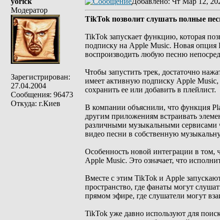
yorick
Добавлено
: Чт Мар 12, 20
Модератор
TikTok позволит слушать полные пес
TikTok запускает функцию, которая по
подписку на Apple Music. Новая опция P
воспроизводить любую песню непосредс
Чтобы запустить трек, достаточно нажат
Зарегистрирован:
имеет активную подписку Apple Music,
27.04.2004
сохранить ее или добавить в плейлист.
Сообщения: 96473
Откуда: г.Киев
В компании объяснили, что функция Pla
другим приложениям встраивать элемен
различными музыкальными сервисами че
видео песни в собственную музыкальн
Особенность новой интеграции в том, ч
Apple Music. Это означает, что исполн
Вместе с этим TikTok и Apple запускаю
пространство, где фанаты могут слушат
прямом эфире, где слушатели могут вз
TikTok уже давно используют для поис