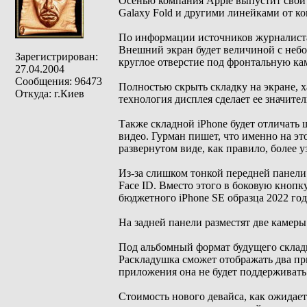
Осенью компания Apple выпустит свой 
Galaxy Fold и другими линейками от к
По информации источников журналиста,
Внешний экран будет величиной с небо
Зарегистрирован:
круглое отверстие под фронтальную кам
27.04.2004
Сообщения: 96473
Полностью скрыть складку на экране, х
Откуда: г.Киев
технология дисплея сделает ее значите
Также складной iPhone будет отличать
видео. Гурман пишет, что именно на эт
развернутом виде, как правило, более у
Из-за слишком тонкой передней панели
Face ID. Вместо этого в боковую кнопк
бюджетного iPhone SE образца 2022 год
На задней панели разместят две камер
Под альбомный формат будущего складн
Раскладушка сможет отображать два п
приложения она не будет поддерживать
Стоимость нового девайса, как ожидаетс