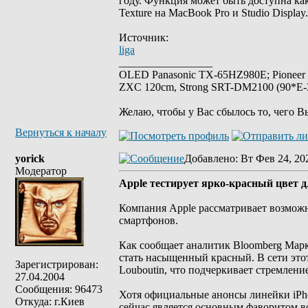
году. Функция может быть доступна ка
Texture на MacBook Pro и Studio Display.
Источник:
liga
_________________
OLED Panasonic TX-65HZ980E; Pioneer
ZXC 120cm, Strong SRT-DM2100 (90*E-30
Желаю, чтобы у Вас сбылось то, чего В
Вернуться к началу
yorick
Добавлено
: Вт Фев 24, 20
Модератор
Apple тестирует ярко-красный цвет 
Компания Apple рассматривает возможн
смартфонов.
Как сообщает аналитик Bloomberg Мар
стать насыщенный красный. В сети это
Зарегистрирован:
Louboutin, что подчеркивает стремлени
27.04.2004
Сообщения: 96473
Хотя официальные анонсы линейки iPhon
Откуда: г.Киев
сейчас является основным фаворитом в