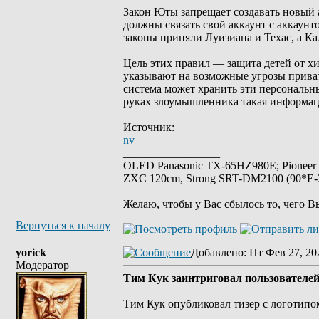
Закон Юты запрещает создавать новый 
должны связать свой аккаунт с аккаун
законы приняли Луизиана и Техас, а Ка
Цель этих правил — защита детей от х
указывают на возможные угрозы приватн
система может хранить эти персональн
руках злоумышленника такая информац
Источник:
nv
_________________
OLED Panasonic TX-65HZ980E; Pioneer
ZXC 120cm, Strong SRT-DM2100 (90*E-30
Желаю, чтобы у Вас сбылось то, чего В
Вернуться к началу
yorick
Добавлено
: Пт Фев 27, 20
Модератор
Тим Кук заинтриговал пользователей:
Тим Кук опубликовал тизер с логотипо