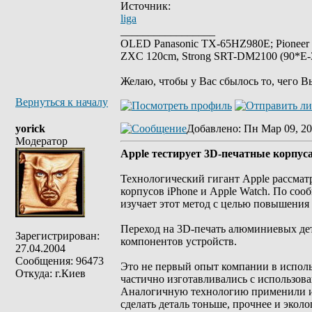
Источник:
liga
_________________
OLED Panasonic TX-65HZ980E; Pioneer
ZXC 120cm, Strong SRT-DM2100 (90*E-30
Желаю, чтобы у Вас сбылось то, чего В
Вернуться к началу
yorick
Добавлено
: Пн Мар 09, 20
Модератор
Apple тестирует 3D-печатные корпус
Технологический гигант Apple рассмат
корпусов iPhone и Apple Watch. По со
изучает этот метод с целью повышения
Переход на 3D-печать алюминиевых де
Зарегистрирован:
компонентов устройств.
27.04.2004
Сообщения: 96473
Это не первый опыт компании в использ
Откуда: г.Киев
частично изготавливались с использов
Аналогичную технологию применили и д
сделать деталь тоньше, прочнее и эколо