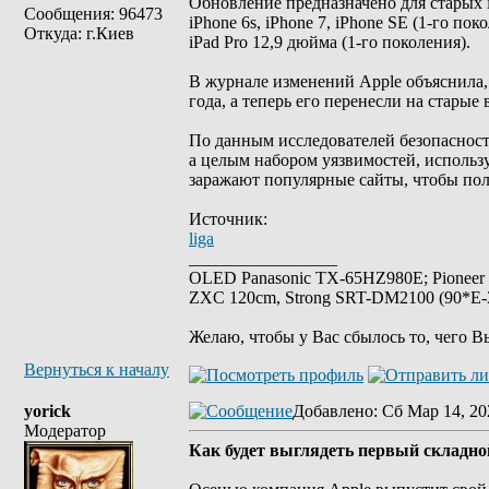
Обновление предназначено для старых 
Сообщения: 96473
iPhone 6s, iPhone 7, iPhone SE (1-го поко
Откуда: г.Киев
iPad Pro 12,9 дюйма (1-го поколения).
В журнале изменений Apple объяснила, 
года, а теперь его перенесли на старые
По данным исследователей безопасности и
а целым набором уязвимостей, использу
заражают популярные сайты, чтобы пол
Источник:
liga
_________________
OLED Panasonic TX-65HZ980E; Pioneer
ZXC 120cm, Strong SRT-DM2100 (90*E-30
Желаю, чтобы у Вас сбылось то, чего В
Вернуться к началу
yorick
Добавлено
: Сб Мар 14, 20
Модератор
Как будет выглядеть первый складно