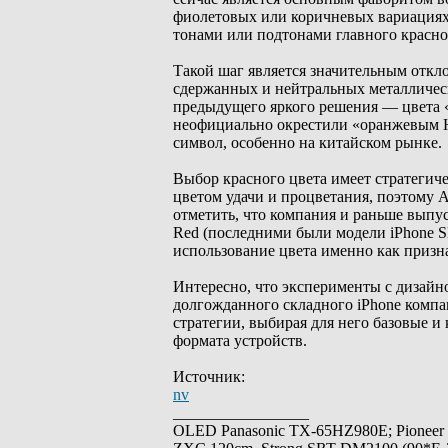
фиолетовых или коричневых вариациях,
тонами или подтонами главного красно
Такой шаг является значительным откл
сдержанных и нейтральных металлическ
предыдущего яркого решения — цвета «
неофициально окрестили «оранжевым H
символ, особенно на китайском рынке.
Выбор красного цвета имеет стратегиче
цветом удачи и процветания, поэтому A
отметить, что компания и раньше выпу
Red (последними были модели iPhone SE
использование цвета именно как призн
Интересно, что эксперименты с дизайно
долгожданного складного iPhone комп
стратегии, выбирая для него базовые и
формата устройств.
Источник:
nv
_________________
OLED Panasonic TX-65HZ980E; Pioneer