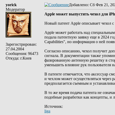
yorick
Добавлено
: Сб Фев 21, 20
Модератор
Apple может выпустить чехол для iPh
Новый патент Apple описывает чехол с
Apple может работать над специальным
подала патентную заявку еще в 2024 году
Capabilities", но информация о ней появ
Зарегистрирован:
27.04.2004
Согласно описанию, чехол получит до
Сообщения: 96473
сигнала. В документации также упоми
Откуда: г.Киев
фазированную антенную решетку в стор
уменьшить влияние рук пользователя на
В патенте отмечается, что аксессуар с
и чехлом может осуществляться через р
предполагается съемным и устанавлива
В то же время подача патента не означа
подобные разработки как концепты, и л
Источник:
liga