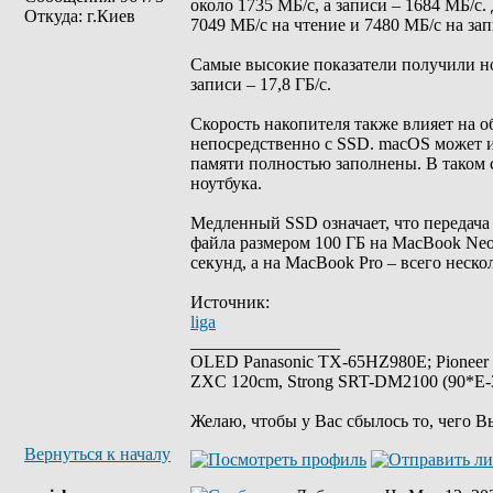
около 1735 МБ/с, а записи – 1684 МБ/с
Откуда: г.Киев
7049 МБ/с на чтение и 7480 МБ/с на зап
Самые высокие показатели получили нов
записи – 17,8 ГБ/с.
Скорость накопителя также влияет на 
непосредственно с SSD. macOS может и
памяти полностью заполнены. В таком 
ноутбука.
Медленный SSD означает, что передача
файла размером 100 ГБ на MacBook Neo
секунд, а на MacBook Pro – всего неско
Источник:
liga
_________________
OLED Panasonic TX-65HZ980E; Pioneer
ZXC 120cm, Strong SRT-DM2100 (90*E-30
Желаю, чтобы у Вас сбылось то, чего В
Вернуться к началу