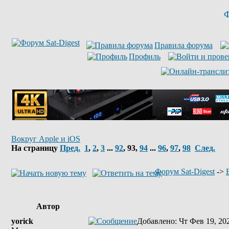
Ф
Правила форума
Профиль
Вокруг Apple и iOS
На страницу
Пред.
1
,
2
,
3
...
92
,
93
,
94
...
96
,
97
,
98
След.
Форум Sat-Digest
->
Автор
yorick
Добавлено
: Чт Фев 19, 20