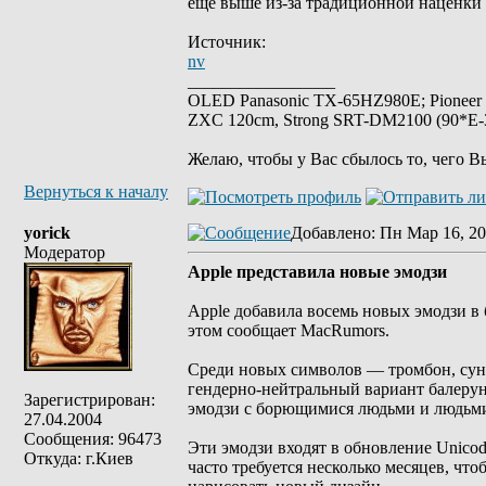
еще выше из-за традиционной наценки
Источник:
nv
_________________
OLED Panasonic TX-65HZ980E; Pioneer
ZXC 120cm, Strong SRT-DM2100 (90*E-30
Желаю, чтобы у Вас сбылось то, чего В
Вернуться к началу
yorick
Добавлено
: Пн Мар 16, 20
Модератор
Apple представила новые эмодзи
Apple добавила восемь новых эмодзи в б
этом сообщает MacRumors.
Среди новых символов ― тромбон, сунду
гендерно-нейтральный вариант балерун
Зарегистрирован:
эмодзи с борющимися людьми и людьми
27.04.2004
Сообщения: 96473
Эти эмодзи входят в обновление Unicod
Откуда: г.Киев
часто требуется несколько месяцев, чт