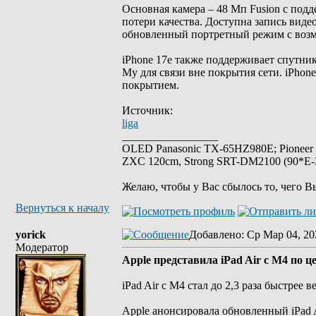
Основная камера – 48 Мп Fusion с под
потери качества. Доступна запись видео
обновленный портретный режим с возмо
iPhone 17e также поддерживает спутников
My для связи вне покрытия сети. iPhon
покрытием.
Источник:
liga
_________________
OLED Panasonic TX-65HZ980E; Pioneer
ZXC 120cm, Strong SRT-DM2100 (90*E-30
Желаю, чтобы у Вас сбылось то, чего В
Вернуться к началу
yorick
Добавлено
: Ср Мар 04, 20
Модератор
Apple представила iPad Air с M4 по ц
iPad Air с M4 стал до 2,3 раза быстрее 
Apple анонсировала обновленный iPad 