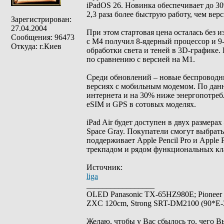
iPadOS 26. Новинка обеспечивает до 3
2,3 раза более быструю работу, чем верс
Зарегистрирован:
27.04.2004
При этом стартовая цена осталась без и
Сообщения: 96473
с M4 получил 8-ядерный процессор и 
Откуда: г.Киев
обработки света и теней в 3D-графике.
по сравнению с версией на M1.
Среди обновлений – новые беспроводны
версиях с мобильным модемом. По дан
интернета и на 30% ниже энергопотре
eSIM и GPS в сотовых моделях.
iPad Air будет доступен в двух размерах
Space Gray. Покупатели смогут выбрать
поддерживает Apple Pencil Pro и Apple
трекпадом и рядом функциональных кл
Источник:
liga
_________________
OLED Panasonic TX-65HZ980E; Pioneer
ZXC 120cm, Strong SRT-DM2100 (90*E-30
Желаю, чтобы у Вас сбылось то, чего В