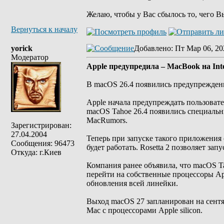
Желаю, чтобы у Вас сбылось то, чего В
Вернуться к началу
yorick
Добавлено
: Пт Мар 06, 20
Модератор
Apple предупредила – MacBook на Int
В macOS 26.4 появились предупрежден
Apple начала предупреждать пользовате
macOS Tahoe 26.4 появились специальн
MacRumors.
Зарегистрирован:
27.04.2004
Теперь при запуске такого приложения
Сообщения: 96473
будет работать. Rosetta 2 позволяет зап
Откуда: г.Киев
Компания ранее объявила, что macOS T
перейти на собственные процессоры App
обновления всей линейки.
Выход macOS 27 запланирован на сентяб
Mac с процессорами Apple silicon.