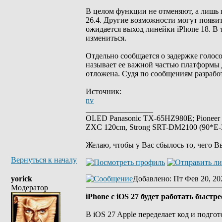
В целом функции не отменяют, а лишь п
26.4. Другие возможности могут появить
ожидается выход линейки iPhone 18. В 
измениться.
Отдельно сообщается о задержке голосо
называет ее важной частью платформы д
отложена. Судя по сообщениям разработ
Источник:
nv
_________________
OLED Panasonic TX-65HZ980E; Pioneer
ZXC 120cm, Strong SRT-DM2100 (90*E-30
Желаю, чтобы у Вас сбылось то, чего В
Вернуться к началу
yorick
Добавлено
: Пт Фев 20, 20
Модератор
iPhone с iOS 27 будет работать быстр
В iOS 27 Apple переделает код и подг