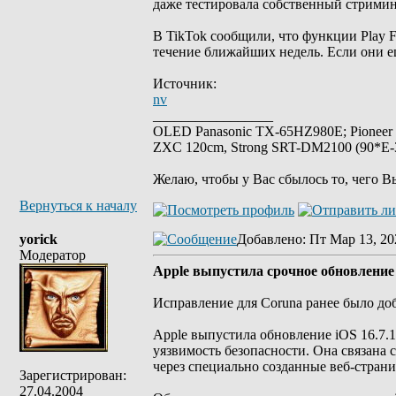
даже тестировала собственный стриминг
В TikTok сообщили, что функции Play Fu
течение ближайших недель. Если они е
Источник:
nv
_________________
OLED Panasonic TX-65HZ980E; Pioneer
ZXC 120cm, Strong SRT-DM2100 (90*E-30
Желаю, чтобы у Вас сбылось то, чего В
Вернуться к началу
yorick
Добавлено
: Пт Мар 13, 20
Модератор
Apple выпустила срочное обновление 
Исправление для Coruna ранее было доба
Apple выпустила обновление iOS 16.7.1
уязвимость безопасности. Она связана 
через специально созданные веб-стран
Зарегистрирован:
27.04.2004