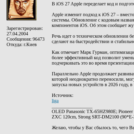
В iOS 27 Apple переделает код и подг
Apple изменит подход к iOS 27 – вмес
системы. Обновление с кодовым назван
компонентов iOS. Об этом сообщает жу
Зарегистрирован:
27.04.2004
Речь идет о техническом обновлении б
Сообщения: 96473
сделают на быстродействии и стабильн
Откуда: г.Киев
Как отмечает Марк Гурман, оптимизация
более эффективный код позволит умень
подчеркивать это во время презентации
Параллельно Apple продолжает развиват
которой неоднократно переносили, мог
запуска новых устройств в 2026 году, в
Источник:
liga
_________________
OLED Panasonic TX-65HZ980E; Pioneer
ZXC 120cm, Strong SRT-DM2100 (90*E-30
Желаю, чтобы у Вас сбылось то, чего В