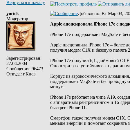
Вернуться к началу
yorick
Добавлено
: Вт Мар 03, 20
Модератор
Apple анонсировала iPhone 17e с под
iPhone 17e поддерживает MagSafe и бес
Apple представила iPhone 17e – более 
получил модем C1X и базовую память 2
Зарегистрирован:
iPhone 17e получил 6,1-дюймовый OLED
27.04.2004
Оно в три раза устойчивее к царапина
Сообщения: 96473
Откуда: г.Киев
Корпус из аэрокосмического алюминия,
поддерживает MagSafe и беспроводную з
минут.
iPhone 17e работает на чипе A19, созд
с аппаратным рейтрейсингом и 16-ядерн
быстрее iPhone 11.
Смартфон также получил модем C1X. Он 
меньше энергии и помогает сохранять з