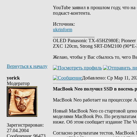
YouTube заявил в прошлом году, что н
подкаст-контента.
Источник:
ukrinform
_________________
OLED Panasonic TX-65HZ980E; Pioneer
ZXC 120cm, Strong SRT-DM2100 (90*E-30
Желаю, чтобы у Вас сбылось то, чего В
Вернуться к началу
yorick
Добавлено
: Ср Мар 11, 20
Модератор
MacBook Neo получил SSD в восемь р
MacBook Neo работает на процессоре Ap
Новый MacBook Neo со стартовой цено
моделями MacBook Pro. По результатам 
ниже. Об этом сообщает издание The Ve
Зарегистрирован:
27.04.2004
Согласно результатам тестов, MacBook 
Сообщения: 96473