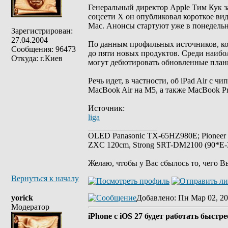
Генеральный директор Apple Тим Кук з
соцсети X он опубликовал короткое вид
Mac. Анонсы стартуют уже в понедель
Зарегистрирован:
27.04.2004
По данным профильных источников, ком
Сообщения: 96473
до пяти новых продуктов. Среди наибо
Откуда: г.Киев
могут дебютировать обновленные планш
Речь идет, в частности, об iPad Air с ч
MacBook Air на M5, а также MacBook P
Источник:
liga
_________________
OLED Panasonic TX-65HZ980E; Pioneer
ZXC 120cm, Strong SRT-DM2100 (90*E-30
Желаю, чтобы у Вас сбылось то, чего В
Вернуться к началу
yorick
Добавлено
: Пн Мар 02, 20
Модератор
iPhone с iOS 27 будет работать быстр