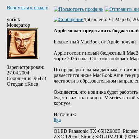
Вернуться к началу
yorick
Добавлено
: Чт Мар 05, 20
Модератор
Apple может представить бюджетный 
Бюджетный MacBook от Apple получит A
Apple готовит новый бюджетный MacBoo
марте 2026 года. Об этом сообщает Мар
Зарегистрирован:
По предварительным данным, стоимость 
27.04.2004
разместится ниже MacBook Air в текуще
Сообщения: 96473
частности в образовательном направле
Откуда: г.Киев
Ожидается, что новинка будет работать 
будет означать отход от M-series в это
корпусе.
Источник:
liga
_________________
OLED Panasonic TX-65HZ980E; Pioneer
ZXC 120cm, Strong SRT-DM2100 (90*E-30