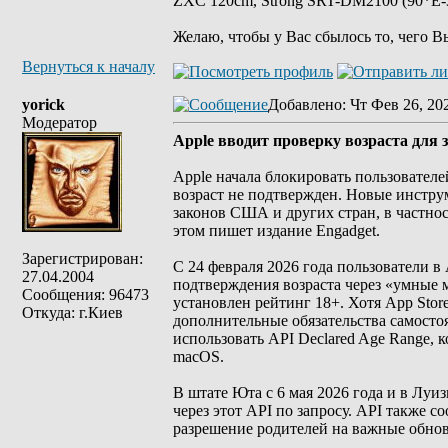
ZXC 120cm, Strong SRT-DM2100 (90*E-30
Желаю, чтобы у Вас сбылось то, чего В
Вернуться к началу
yorick
Добавлено
: Чт Фев 26, 20
Модератор
Аpple вводит проверку возраста для
Apple начала блокировать пользователе
возраст не подтвержден. Новые инстру
законов США и других стран, в частно
этом пишет издание Engadget.
Зарегистрирован:
С 24 февраля 2026 года пользователи в
27.04.2004
подтверждения возраста через «умные 
Сообщения: 96473
установлен рейтинг 18+. Хотя App Stor
Откуда: г.Киев
дополнительные обязательства самостоя
использовать API Declared Age Range, к
macOS.
В штате Юта с 6 мая 2026 года и в Луи
через этот API по запросу. API также 
разрешение родителей на важные обнов