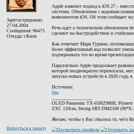
Apple изменит подход к iOS 27 – вмес
системы. Обновление с кодовым назван
компонентов iOS. Об этом сообщает жу
Зарегистрирован:
27.04.2004
Речь идет о техническом обновлении б
Сообщения: 96473
сделают на быстродействии и стабильн
Откуда: г.Киев
Как отмечает Марк Гурман, оптимизация
более эффективный код позволит умень
подчеркивать это во время презентации
Параллельно Apple продолжает развиват
которой неоднократно переносили, мог
запуска новых устройств в 2026 году, в
Источник:
liga
_________________
OLED Panasonic TX-65HZ980E; Pioneer
ZXC 120cm, Strong SRT-DM2100 (90*E-30
Желаю, чтобы у Вас сбылось то, чего В
Вернуться к началу