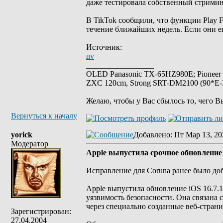
даже тестировала собственный стриминг
В TikTok сообщили, что функции Play Fu
течение ближайших недель. Если они е
Источник:
nv
_________________
OLED Panasonic TX-65HZ980E; Pioneer
ZXC 120cm, Strong SRT-DM2100 (90*E-30
Желаю, чтобы у Вас сбылось то, чего В
Вернуться к началу
yorick
Добавлено
: Пт Мар 13, 20
Модератор
Apple выпустила срочное обновление 
Исправление для Coruna ранее было доба
Apple выпустила обновление iOS 16.7.1
уязвимость безопасности. Она связана 
через специально созданные веб-стран
Зарегистрирован:
27.04.2004