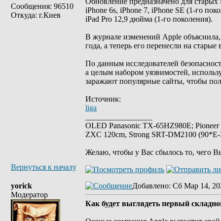
Обновление предназначено для старых 
Сообщения: 96510
iPhone 6s, iPhone 7, iPhone SE (1-го поко
Откуда: г.Киев
iPad Pro 12,9 дюйма (1-го поколения).
В журнале изменений Apple объяснила, 
года, а теперь его перенесли на старые
По данным исследователей безопасности и
а целым набором уязвимостей, использу
заражают популярные сайты, чтобы пол
Источник:
liga
_________________
OLED Panasonic TX-65HZ980E; Pioneer
ZXC 120cm, Strong SRT-DM2100 (90*E-30
Желаю, чтобы у Вас сбылось то, чего В
Вернуться к началу
yorick
Добавлено
: Сб Мар 14, 20
Модератор
Как будет выглядеть первый складно