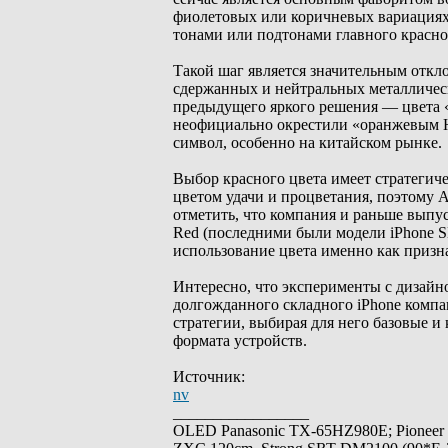
фиолетовых или коричневых вариациях,
тонами или подтонами главного красно
Такой шаг является значительным откл
сдержанных и нейтральных металлическ
предыдущего яркого решения — цвета «
неофициально окрестили «оранжевым H
символ, особенно на китайском рынке.
Выбор красного цвета имеет стратегиче
цветом удачи и процветания, поэтому A
отметить, что компания и раньше выпу
Red (последними были модели iPhone SE
использование цвета именно как призн
Интересно, что эксперименты с дизайно
долгожданного складного iPhone комп
стратегии, выбирая для него базовые и
формата устройств.
Источник:
nv
_________________
OLED Panasonic TX-65HZ980E; Pioneer