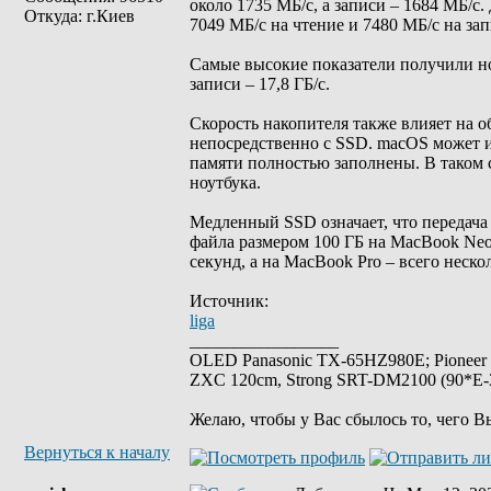
около 1735 МБ/с, а записи – 1684 МБ/с
Откуда: г.Киев
7049 МБ/с на чтение и 7480 МБ/с на зап
Самые высокие показатели получили нов
записи – 17,8 ГБ/с.
Скорость накопителя также влияет на 
непосредственно с SSD. macOS может и
памяти полностью заполнены. В таком 
ноутбука.
Медленный SSD означает, что передача
файла размером 100 ГБ на MacBook Neo
секунд, а на MacBook Pro – всего неско
Источник:
liga
_________________
OLED Panasonic TX-65HZ980E; Pioneer
ZXC 120cm, Strong SRT-DM2100 (90*E-30
Желаю, чтобы у Вас сбылось то, чего В
Вернуться к началу