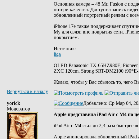
Основная камера – 48 Мп Fusion с под
потери качества. Доступна запись видео
обновленный портретный режим с возмо
iPhone 17e также поддерживает спутников
My для связи вне покрытия сети. iPhon
покрытием.
Источник:
liga
_________________
OLED Panasonic TX-65HZ980E; Pioneer
ZXC 120cm, Strong SRT-DM2100 (90*E-30
Желаю, чтобы у Вас сбылось то, чего В
Вернуться к началу
yorick
Добавлено
: Ср Мар 04, 20
Модератор
Apple представила iPad Air с M4 по ц
iPad Air с M4 стал до 2,3 раза быстрее 
Apple анонсировала обновленный iPad 