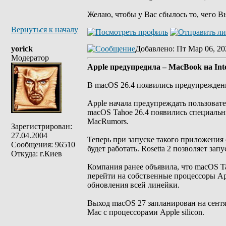
Желаю, чтобы у Вас сбылось то, чего В
Вернуться к началу
yorick
Добавлено
: Пт Мар 06, 20
Модератор
Apple предупредила – MacBook на Int
В macOS 26.4 появились предупрежден
Apple начала предупреждать пользовате
macOS Tahoe 26.4 появились специальн
MacRumors.
Зарегистрирован:
27.04.2004
Теперь при запуске такого приложения
Сообщения: 96510
будет работать. Rosetta 2 позволяет зап
Откуда: г.Киев
Компания ранее объявила, что macOS T
перейти на собственные процессоры App
обновления всей линейки.
Выход macOS 27 запланирован на сентяб
Mac с процессорами Apple silicon.