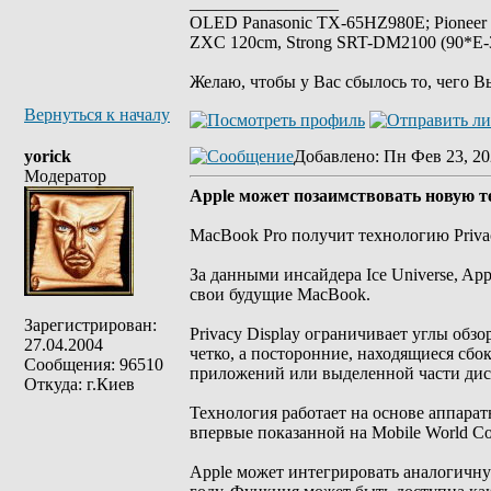
_________________
OLED Panasonic TX-65HZ980E; Pioneer
ZXC 120cm, Strong SRT-DM2100 (90*E-30
Желаю, чтобы у Вас сбылось то, чего В
Вернуться к началу
yorick
Добавлено
: Пн Фев 23, 20
Модератор
Apple может позаимствовать новую 
MacBook Pro получит технологию Privacy
За данными инсайдера Ice Universe, App
свои будущие MacBook.
Зарегистрирован:
Privacy Display ограничивает углы обзо
27.04.2004
четко, а посторонние, находящиеся сбок
Сообщения: 96510
приложений или выделенной части дис
Откуда: г.Киев
Технология работает на основе аппарат
впервые показанной на Mobile World Co
Apple может интегрировать аналогичн