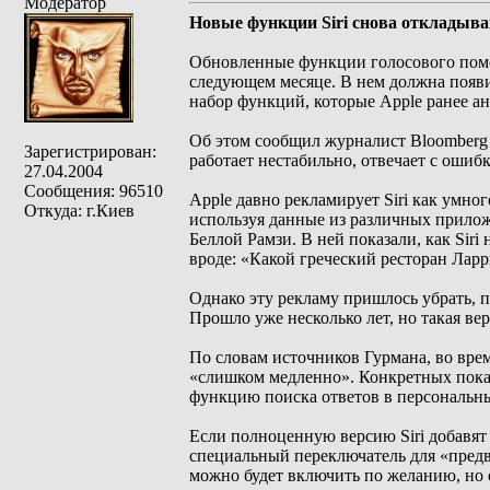
Модератор
Новые функции Siri снова откладыва
Обновленные функции голосового помощ
следующем месяце. В нем должна появит
набор функций, которые Apple ранее ан
Об этом сообщил журналист Bloomberg М
Зарегистрирован:
работает нестабильно, отвечает с ошиб
27.04.2004
Сообщения: 96510
Apple давно рекламирует Siri как умн
Откуда: г.Киев
используя данные из различных прилож
Беллой Рамзи. В ней показали, как Sir
вроде: «Какой греческий ресторан Лар
Однако эту рекламу пришлось убрать, 
Прошло уже несколько лет, но такая верс
По словам источников Гурмана, во врем
«слишком медленно». Конкретных показ
функцию поиска ответов в персональны
Если полноценную версию Siri добавят
специальный переключатель для «предв
можно будет включить по желанию, но 