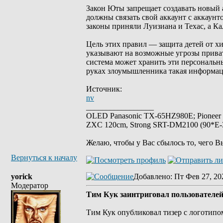
Закон Юты запрещает создавать новый 
должны связать свой аккаунт с аккаун
законы приняли Луизиана и Техас, а Ка
Цель этих правил — защита детей от х
указывают на возможные угрозы приватн
система может хранить эти персональн
руках злоумышленника такая информац
Источник:
nv
_________________
OLED Panasonic TX-65HZ980E; Pioneer
ZXC 120cm, Strong SRT-DM2100 (90*E-30
Желаю, чтобы у Вас сбылось то, чего В
Вернуться к началу
yorick
Добавлено
: Пт Фев 27, 20
Модератор
Тим Кук заинтриговал пользователей:
Тим Кук опубликовал тизер с логотипо