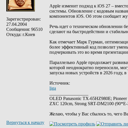
Apple изменит подход к iOS 27 – вмес
системы. Обновление с кодовым назван
компонентов iOS. Об этом сообщает жу
Зарегистрирован:
27.04.2004
Речь идет о техническом обновлении б
Сообщения: 96510
сделают на быстродействии и стабильн
Откуда: г.Киев
Как отмечает Марк Гурман, оптимизация
более эффективный код позволит умень
подчеркивать это во время презентации
Параллельно Apple продолжает развиват
которой неоднократно переносили, мог
запуска новых устройств в 2026 году, в
Источник:
liga
_________________
OLED Panasonic TX-65HZ980E; Pioneer
ZXC 120cm, Strong SRT-DM2100 (90*E-30
Желаю, чтобы у Вас сбылось то, чего В
Вернуться к началу