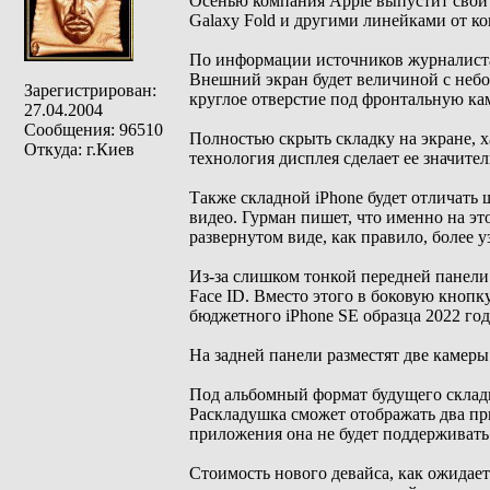
Осенью компания Apple выпустит свой 
Galaxy Fold и другими линейками от к
По информации источников журналиста,
Внешний экран будет величиной с небо
Зарегистрирован:
круглое отверстие под фронтальную кам
27.04.2004
Сообщения: 96510
Полностью скрыть складку на экране, х
Откуда: г.Киев
технология дисплея сделает ее значите
Также складной iPhone будет отличать
видео. Гурман пишет, что именно на эт
развернутом виде, как правило, более у
Из-за слишком тонкой передней панели
Face ID. Вместо этого в боковую кнопк
бюджетного iPhone SE образца 2022 год
На задней панели разместят две камер
Под альбомный формат будущего складн
Раскладушка сможет отображать два п
приложения она не будет поддерживать
Стоимость нового девайса, как ожидаетс