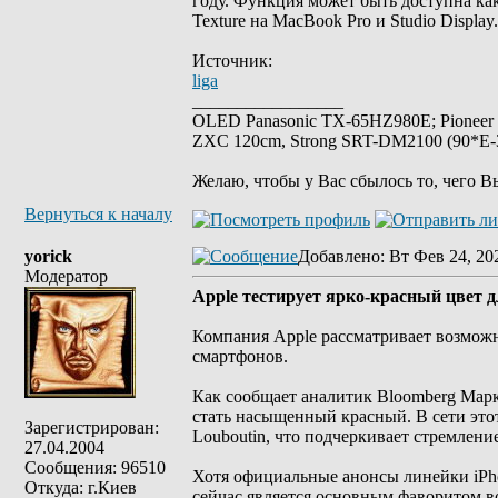
году. Функция может быть доступна ка
Texture на MacBook Pro и Studio Display.
Источник:
liga
_________________
OLED Panasonic TX-65HZ980E; Pioneer
ZXC 120cm, Strong SRT-DM2100 (90*E-30
Желаю, чтобы у Вас сбылось то, чего В
Вернуться к началу
yorick
Добавлено
: Вт Фев 24, 20
Модератор
Apple тестирует ярко-красный цвет 
Компания Apple рассматривает возможн
смартфонов.
Как сообщает аналитик Bloomberg Мар
стать насыщенный красный. В сети это
Зарегистрирован:
Louboutin, что подчеркивает стремлени
27.04.2004
Сообщения: 96510
Хотя официальные анонсы линейки iPhon
Откуда: г.Киев
сейчас является основным фаворитом в