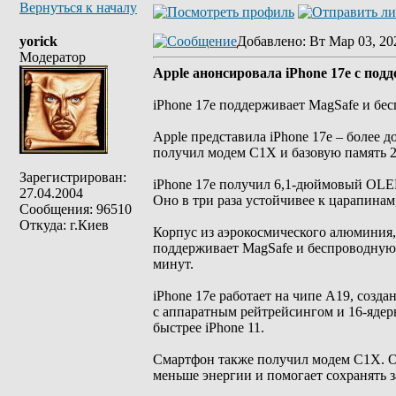
Вернуться к началу
yorick
Добавлено
: Вт Мар 03, 20
Модератор
Apple анонсировала iPhone 17e с под
iPhone 17e поддерживает MagSafe и бес
Apple представила iPhone 17e – более 
получил модем C1X и базовую память 2
Зарегистрирован:
iPhone 17e получил 6,1-дюймовый OLED
27.04.2004
Оно в три раза устойчивее к царапина
Сообщения: 96510
Откуда: г.Киев
Корпус из аэрокосмического алюминия,
поддерживает MagSafe и беспроводную з
минут.
iPhone 17e работает на чипе A19, созд
с аппаратным рейтрейсингом и 16-ядерн
быстрее iPhone 11.
Смартфон также получил модем C1X. Он 
меньше энергии и помогает сохранять з