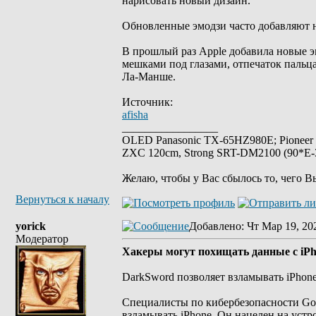
нарисовать новый дизайн.
Обновленные эмодзи часто добавляют н
В прошлый раз Apple добавила новые эм
мешками под глазами, отпечаток пальца,
Ла-Манше.
Источник:
afisha
_________________
OLED Panasonic TX-65HZ980E; Pioneer
ZXC 120cm, Strong SRT-DM2100 (90*E-30
Желаю, чтобы у Вас сбылось то, чего В
Вернуться к началу
yorick
Добавлено
: Чт Мар 19, 20
Модератор
Хакеры могут похищать данные с iPho
DarkSword позволяет взламывать iPhone
Специалисты по кибербезопасности Goo
взламывать iPhone. Он нацелен на устр