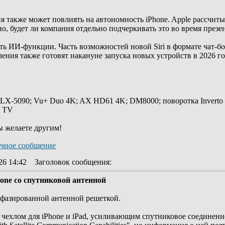
я также может повлиять на автономность iPhone. Apple рассчит
но, будет ли компания отдельно подчеркивать это во время презе
ь ИИ-функции. Часть возможностей новой Siri в формате чат-бо
ения также готовят накануне запуска новых устройств в 2026 го
 LX-5090; Vu+ Duo 4K; AX HD61 4K; DM8000; поворотка Inverto
y TV
ы желаете другим!
26 14:42
Заголовок сообщения
:
one со спутниковой антенной
 фазированной антенной решеткой.
 чехлом для iPhone и iPad, усиливающим спутниковое соединени