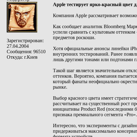
Apple тестирует ярко-красный цвет 
Компания Apple рассматривает возможн
Как сообщает аналитик Bloomberg Марк
успели сравнить с культовым оттенком
предметов роскоши.
Зарегистрирован:
27.04.2004
Хотя официальные анонсы линейки iPho
Сообщения: 96510
внутренних тестирований. Ранее появл
Откуда: г.Киев
лишь другими тонами или подтонами гл
Такой шаг является значительным откл
оттенков. Вероятно, компания пытаетс
который фанаты неофициально окрести
рынке.
Выбор красного цвета имеет стратегиче
рассчитывает на существенный рост пр
инициативы Product Red (последними бы
признака премиального сегмента «Pro».
Интересно, что эксперименты с дизайн
придерживаться максимально консервати
формата устройств.