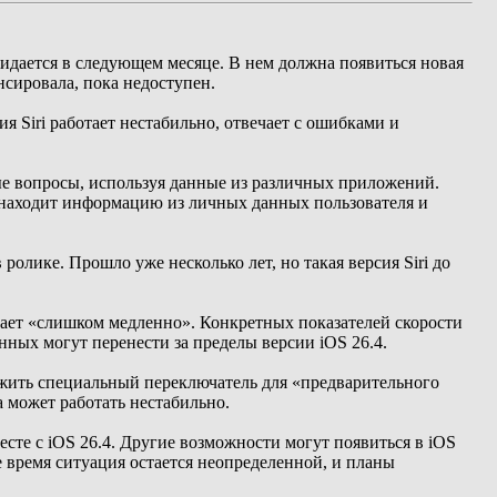
идается в следующем месяце. В нем должна появиться новая
нсировала, пока недоступен.
 Siri работает нестабильно, отвечает с ошибками и
ые вопросы, используя данные из различных приложений.
i находит информацию из личных данных пользователя и
олике. Прошло уже несколько лет, но такая версия Siri до
отает «слишком медленно». Конкретных показателей скорости
нных могут перенести за пределы версии iOS 26.4.
ожить специальный переключатель для «предварительного
 может работать нестабильно.
есте с iOS 26.4. Другие возможности могут появиться в iOS
же время ситуация остается неопределенной, и планы