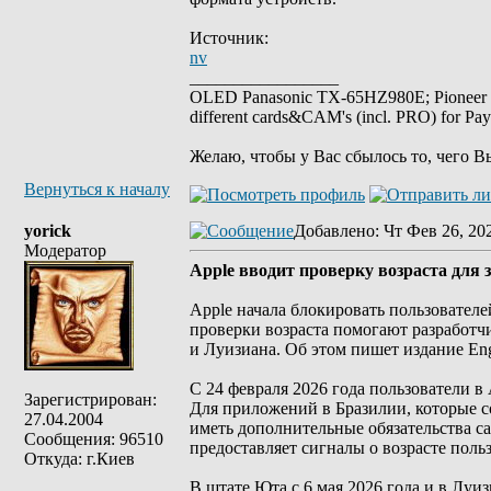
Источник:
nv
_________________
OLED Panasonic TX-65HZ980E; Pioneer
different cards&CAM's (incl. PRO) for Pa
Желаю, чтобы у Вас сбылось то, чего В
Вернуться к началу
yorick
Добавлено
: Чт Фев 26, 20
Модератор
Аpple вводит проверку возраста для
Apple начала блокировать пользовател
проверки возраста помогают разработч
и Луизиана. Об этом пишет издание Eng
С 24 февраля 2026 года пользователи в
Зарегистрирован:
Для приложений в Бразилии, которые со
27.04.2004
иметь дополнительные обязательства са
Сообщения: 96510
предоставляет сигналы о возрасте поль
Откуда: г.Киев
В штате Юта с 6 мая 2026 года и в Луиз