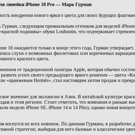
для линейки iPhone 18 Pro — Марк Гурман
ость внедрения нового яркого цвета для своих будущих флагма
 Гурман, следующим премиальным оттенком для моделей iPhone 
 «красной подошвы» обуви Louboutin, что подчеркивает стремлен
ne 18 ожидаются только в конце этого года, Гурман утверждает,
ялись слухи о возможных фиолетовых или коричневых вариациях,
авного красного цвета.
онением от традиционной палитры Apple, которая обычно состо
я развить успех своего предыдущего яркого решения — цвета «Ко
ли «оранжевым Hermès», стал настоящим хитом продаж и превра
ское значение для экспансии в Азии. В китайской культуре крас
одаж в этом регионе. Стоит отметить, что компания и раньше в
ли модели iPhone SE, iPhone 14 и 14 Plus), однако новая конце
ом коснутся не всех новинок. По данным Гурмана, в разработке 
вной стратегии, выбирая для него базовые и классические цвет