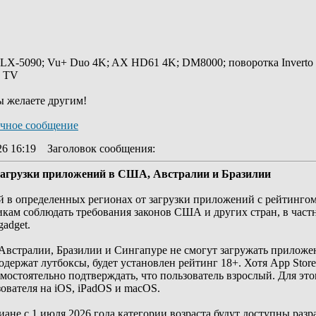
 LX-5090; Vu+ Duo 4K; AX HD61 4K; DM8000; поворотка Inverto
y TV
ы желаете другим!
26 16:19
Заголовок сообщения
:
 загрузки приложений в США, Австралии и Бразилии
ей в определенных регионах от загрузки приложений с рейтинго
икам соблюдать требования законов США и других стран, в част
adget.
 Австралии, Бразилии и Сингапуре не смогут загружать приложе
держат лутбоксы, будет установлен рейтинг 18+. Хотя App Store
мостоятельно подтверждать, что пользователь взрослый. Для это
зователя на iOS, iPadOS и macOS.
иане с 1 июля 2026 года категории возраста будут доступны разр