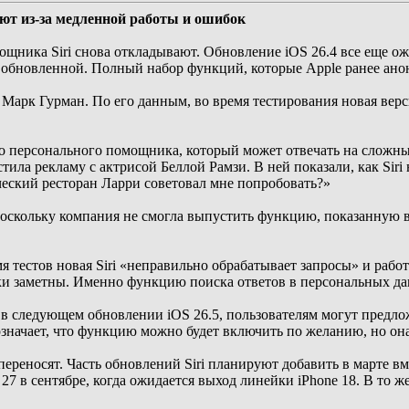
ют из-за медленной работы и ошибок
ника Siri снова откладывают. Обновление iOS 26.4 все еще ож
но обновленной. Полный набор функций, которые Apple ранее ано
арк Гурман. По его данным, во время тестирования новая версия
ого персонального помощника, который может отвечать на сложн
тила рекламу с актрисой Беллой Рамзи. В ней показали, как Sir
ческий ресторан Ларри советовал мне попробовать?»
оскольку компания не смогла выпустить функцию, показанную в р
я тестов новая Siri «неправильно обрабатывает запросы» и раб
жки заметны. Именно функцию поиска ответов в персональных да
 в следующем обновлении iOS 26.5, пользователям могут предл
значает, что функцию можно будет включить по желанию, но она
ереносят. Часть обновлений Siri планируют добавить в марте вм
 27 в сентябре, когда ожидается выход линейки iPhone 18. В то 