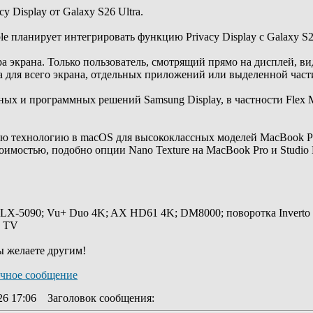
 Display от Galaxy S26 Ultra.
ple планирует интегрировать функцию Privacy Display с Galaxy S
ра экрана. Только пользователь, смотрящий прямо на дисплей, ви
а для всего экрана, отдельных приложений или выделенной част
ных и программных решений Samsung Display, в частности Flex Ma
ю технологию в macOS для высококлассных моделей MacBook Pr
имостью, подобно опции Nano Texture на MacBook Pro и Studio D
 LX-5090; Vu+ Duo 4K; AX HD61 4K; DM8000; поворотка Inverto
y TV
ы желаете другим!
26 17:06
Заголовок сообщения
: