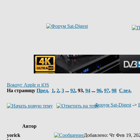
Вокруг Apple и iOS
На страницу
Пред.
1
,
2
,
3
...
92
,
93
,
94
...
96
,
97
,
98
След.
Форум Sat-Digest
->
Автор
yorick
Добавлено
: Чт Фев 19, 20