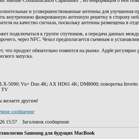
ith Satellite Communication Capabilities", но информация о ней поя
полнительные и усовершенствованные антенны для улучшения пр
ить внутреннюю фазированную антенную решетку в сторону неба
теля на качество сигнала, поскольку антенны размещены в отде
может подключаться к группе спутников, а передача данных межд
прочего, через NFC. Чехол предполагается съемным и устанавли
ает, что продукт обязательно появится на рынке. Apple регулярн
еского запуска.
 LX-5090; Vu+ Duo 4K; AX HD61 4K; DM8000; поворотка Inverto
y TV
ы желаете другим!
26 15:57
Заголовок сообщения
:
технологию Samsung для будущих MacBook