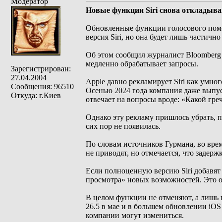
Модератор
Новые функции Siri снова откладыва
Обновленные функции голосового помощ
версия Siri, но она будет лишь частич
Об этом сообщил журналист Bloomberg М
медленно обрабатывает запросы.
Зарегистрирован:
27.04.2004
Apple давно рекламирует Siri как умн
Сообщения: 96510
Осенью 2024 года компания даже выпус
Откуда: г.Киев
отвечает на вопросы вроде: «Какой гре
Однако эту рекламу пришлось убрать, п
сих пор не появилась.
По словам источников Гурмана, во врем
не приводят, но отмечается, что задер
Если полноценную версию Siri добавят
просмотра» новых возможностей. Это о
В целом функции не отменяют, а лишь п
26.5 в мае и в большем обновлении iOS
компании могут измениться.