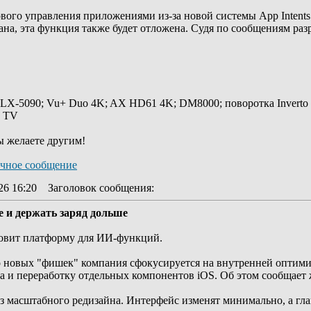
вого управления приложениями из-за новой системы App Intents
ана, эта функция также будет отложена. Судя по сообщениям разр
 LX-5090; Vu+ Duo 4K; AX HD61 4K; DM8000; поворотка Inverto
y TV
ы желаете другим!
26 16:20
Заголовок сообщения
:
ее и держать заряд дольше
отовит платформу для ИИ-функций.
то новых "фишек" компания сфокусируется на внутренней оптим
да и переработку отдельных компонентов iOS. Об этом сообщает
ез масштабного редизайна. Интерфейс изменят минимально, а гл