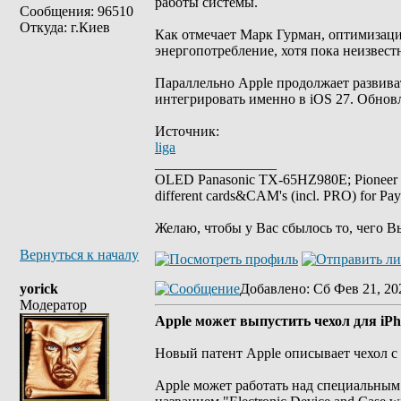
работы системы.
Сообщения: 96510
Откуда: г.Киев
Как отмечает Марк Гурман, оптимизаци
энергопотребление, хотя пока неизвест
Параллельно Apple продолжает развиват
интегрировать именно в iOS 27. Обновл
Источник:
liga
_________________
OLED Panasonic TX-65HZ980E; Pioneer
different cards&CAM's (incl. PRO) for Pa
Желаю, чтобы у Вас сбылось то, чего В
Вернуться к началу
yorick
Добавлено
: Сб Фев 21, 20
Модератор
Apple может выпустить чехол для iPh
Новый патент Apple описывает чехол с
Apple может работать над специальным