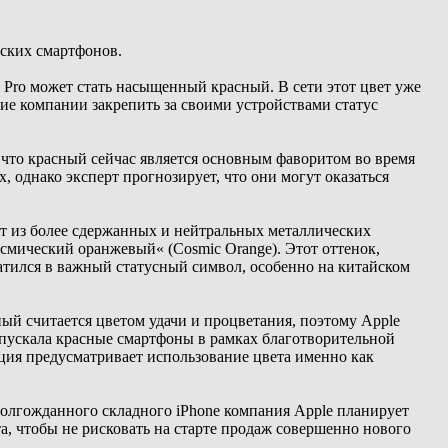
нских смартфонов.
Pro может стать насыщенный красный. В сети этот цвет уже
ие компании закрепить за своими устройствами статус
 что красный сейчас является основным фаворитом во время
 однако эксперт прогнозирует, что они могут оказаться
ит из более сдержанных и нейтральных металлических
смический оранжевый« (Cosmic Orange). Этот оттенок,
тился в важный статусный символ, особенно на китайском
ный считается цветом удачи и процветания, поэтому Apple
ыпускала красные смартфоны в рамках благотворительной
пция предусматривает использование цвета именно как
долгожданного складного iPhone компания Apple планирует
а, чтобы не рисковать на старте продаж совершенно нового