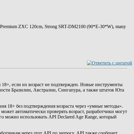
 Premium ZXC 120cm, Strong SRT-DM2100 (90*E-30*W), many
м 18+, если их возраст не подтвержден. Новые инструменты
ности Бразилии, Австралии, Сингапура, а также штатов Юта
ния 18+ без подтверждения возраста через «умные методы».
 может автоматически проверять возраст, разработчики могут
го можно использовать API Declared Age Range, который
аботчикам через этот API по запросу. API также сообщает,