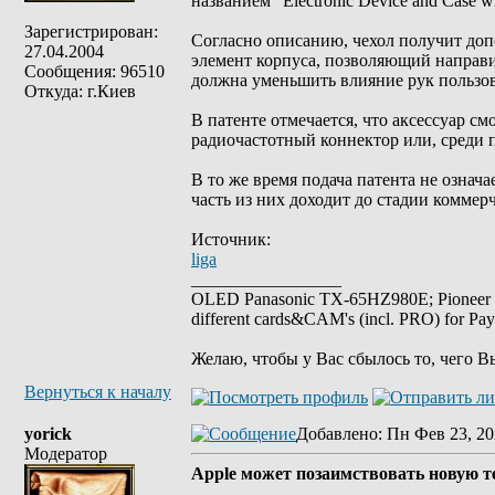
названием "Electronic Device and Case w
Зарегистрирован:
Согласно описанию, чехол получит до
27.04.2004
элемент корпуса, позволяющий направ
Сообщения: 96510
должна уменьшить влияние рук пользова
Откуда: г.Киев
В патенте отмечается, что аксессуар с
радиочастотный коннектор или, среди 
В то же время подача патента не означ
часть из них доходит до стадии коммерч
Источник:
liga
_________________
OLED Panasonic TX-65HZ980E; Pioneer
different cards&CAM's (incl. PRO) for Pa
Желаю, чтобы у Вас сбылось то, чего В
Вернуться к началу
yorick
Добавлено
: Пн Фев 23, 20
Модератор
Apple может позаимствовать новую 