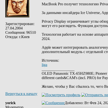
MacBook Pro получит технологию Privacy
За данными инсайдера Ice Universe, Ap
Privacy Display ограничивает углы обзо
Зарегистрирован:
могут его разглядеть. Функция доступн
27.04.2004
Сообщения: 96510
Технология работает на основе аппарат
Откуда: г.Киев
2024.
Apple может интегрировать аналогичну
дополнительный модуль с отдельной сто
Источник:
liga
_________________
OLED Panasonic TX-65HZ980E; Pioneer
different cards&CAM's (incl. PRO) for Pa
Желаю, чтобы у Вас сбылось то, чего В
Вернуться к началу
yorick
Добавлено
: Вт Фев 24, 20
Модератор