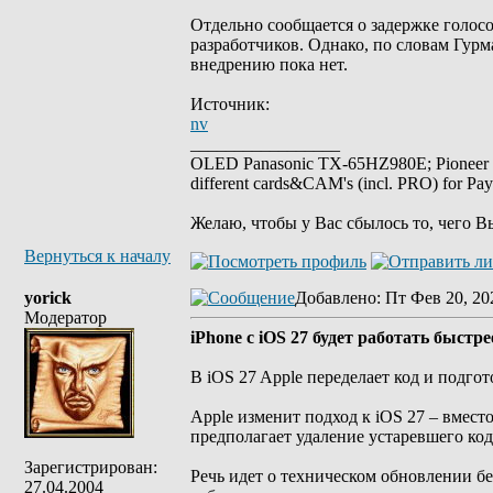
Отдельно сообщается о задержке голосо
разработчиков. Однако, по словам Гурм
внедрению пока нет.
Источник:
nv
_________________
OLED Panasonic TX-65HZ980E; Pioneer
different cards&CAM's (incl. PRO) for Pa
Желаю, чтобы у Вас сбылось то, чего В
Вернуться к началу
yorick
Добавлено
: Пт Фев 20, 20
Модератор
iPhone с iOS 27 будет работать быстр
В iOS 27 Apple переделает код и подг
Apple изменит подход к iOS 27 – вмес
предполагает удаление устаревшего ко
Зарегистрирован:
Речь идет о техническом обновлении б
27.04.2004