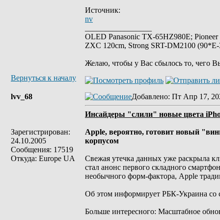
Источник:
nv
_________________
OLED Panasonic TX-65HZ980E; Pioneer
ZXC 120cm, Strong SRT-DM2100 (90*E-30
Желаю, чтобы у Вас сбылось то, чего В
Вернуться к началу
lvv_68
Добавлено
: Пт Апр 17, 20
Инсайдеры "слили" новые цвета iPho
Зарегистрирован:
Apple, вероятно, готовит новый "вин
24.10.2005
корпусом
Сообщения: 17519
Откуда: Europe UA
Свежая утечка данных уже раскрыла клю
стал анонс первого складного смартфон
необычного форм-фактора, Apple тради
Об этом информирует РБК-Украина со 
Больше интересного: Масштабное обновл