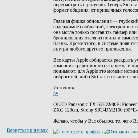
пересмотреть стратегию. Теперь Siri с
формат общения: от привычных голосов
Главная фишка обновления — глубокий 
содержимое сообщений, электронных пи
она могла только поставить таймер или
бронирования отеля из почты и самост
планы. Кроме этого, в системе появитс
внутри любого другого приложения.
Все карты Apple собирается раскрыть
компания традиционно осторожна и лиш
понимают: для Apple это момент истины
нейросетей, либо Siri так и останется 
Источник:
nv
_________________
OLED Panasonic TX-65HZ980E; Pioneer
ZXC 120cm, Strong SRT-DM2100 (90*E-30
Желаю, чтобы у Вас сбылось то, чего В
Вернуться к началу