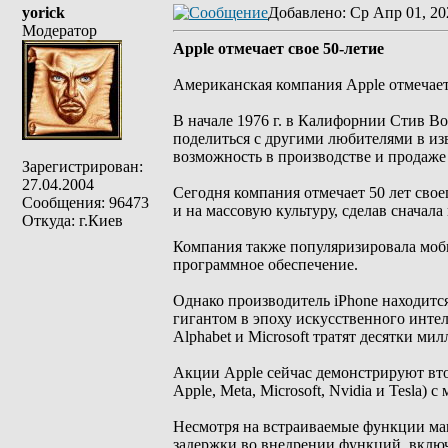
yorick
Добавлено
: Ср Апр 01, 20
Модератор
Apple отмечает свое 50-летие
Американская компания Apple отмечает в
В начале 1976 г. в Калифорнии Стив В
поделиться с другими любителями в из
возможность в производстве и продаже 
Зарегистрирован:
27.04.2004
Сегодня компания отмечает 50 лет свое
Сообщения: 96473
и на массовую культуру, сделав сначал
Откуда: г.Киев
Компания также популяризировала моби
программное обеспечение.
Однако производитель iPhone находится
гигантом в эпоху искусственного интел
Alphabet и Microsoft тратят десятки м
Акции Apple сейчас демонстрируют вто
Apple, Meta, Microsoft, Nvidia и Tesla)
Несмотря на встраиваемые функции маш
задержки во внедрении функций, включа