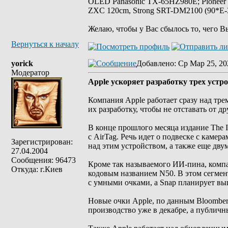
OLED Panasonic TX-65HZ980E; Pioneer
ZXC 120cm, Strong SRT-DM2100 (90*E-30
Желаю, чтобы у Вас сбылось то, чего В
Вернуться к началу
yorick
Добавлено
: Ср Мар 25, 20
Модератор
Apple ускоряет разработку трех устр
Компания Apple работает сразу над тр
их разработку, чтобы не отставать от 
В конце прошлого месяца издание The I
с AirTag. Речь идет о подвеске с каме
Зарегистрирован:
над этим устройством, а также еще дв
27.04.2004
Сообщения: 96473
Кроме так называемого ИИ-пина, компа
Откуда: г.Киев
кодовым названием N50. В этом сегмент
с умными очками, а Snap планирует вып
Новые очки Apple, по данным Bloomber
производство уже в декабре, а публичны