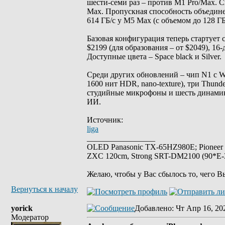
шести-семи раз – против M1 Pro/Max. 
Max. Пропускная способность объединен
614 ГБ/с у M5 Max (с объемом до 128 ГБ
Базовая конфигурация теперь стартует 
$2199 (для образования – от $2049), 16
Доступные цвета – Space black и Silver.
Среди других обновлений – чип N1 с Wi-
1600 нит HDR, nano-texture), три Thund
студийные микрофоны и шесть динамиков 
ИИ.
Источник:
liga
_________________
OLED Panasonic TX-65HZ980E; Pioneer
ZXC 120cm, Strong SRT-DM2100 (90*E-30
Желаю, чтобы у Вас сбылось то, чего В
Вернуться к началу
yorick
Добавлено
: Чт Апр 16, 20
Модератор