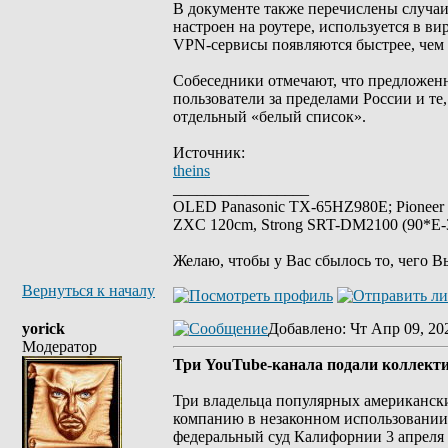
В документе также перечислены случаи
настроен на роутере, используется в ви
VPN-сервисы появляются быстрее, чем 
Собеседники отмечают, что предложен
пользователи за пределами России и те
отдельный «белый список».
Источник:
theins
_________________
OLED Panasonic TX-65HZ980E; Pioneer
ZXC 120cm, Strong SRT-DM2100 (90*E-30
Желаю, чтобы у Вас сбылось то, чего В
Вернуться к началу
yorick
Добавлено
: Чт Апр 09, 20
Модератор
Три YouTube-канала подали коллект
Три владельца популярных американск
компанию в незаконном использовании 
федеральный суд Калифорнии 3 апреля 