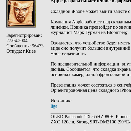
Apple разрабатывает iPhone в форма
Складной iPhone может выйти вместе 
Компания Apple работает над складным
линейки. Новинка превзойдет по значим
журналист Марк Гурман из Bloomberg.
Зарегистрирован:
27.04.2004
Ожидается, что устройство будет имет
Сообщения: 96473
виде оно получит большой внутренний 
Откуда: г.Киев
многозадачности.
По предварительной информации, внутр
дюйма. Сообщается, что складка экран
основных камер, одной фронтальной и 
Презентация может состояться в сентяб
Ориентировочная цена складного iPhon
Источник:
liga
_________________
OLED Panasonic TX-65HZ980E; Pioneer
ZXC 120cm, Strong SRT-DM2100 (90*E-30