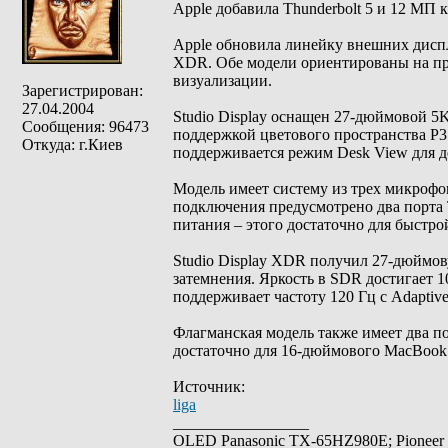
Apple добавила Thunderbolt 5 и 12 МП к
Apple обновила линейку внешних диспле
XDR. Обе модели ориентированы на пр
визуализации.
Зарегистрирован:
27.04.2004
Studio Display оснащен 27-дюймовой 5K
Сообщения: 96473
поддержкой цветового пространства P3
Откуда: г.Киев
поддерживается режим Desk View для д
Модель имеет систему из трех микрофон
подключения предусмотрено два порта T
питания – этого достаточно для быстр
Studio Display XDR получил 27-дюймов
затемнения. Яркость в SDR достигает 1
поддерживает частоту 120 Гц с Adaptiv
Флагманская модель также имеет два по
достаточно для 16-дюймового MacBook Pr
Источник:
liga
_________________
OLED Panasonic TX-65HZ980E; Pioneer