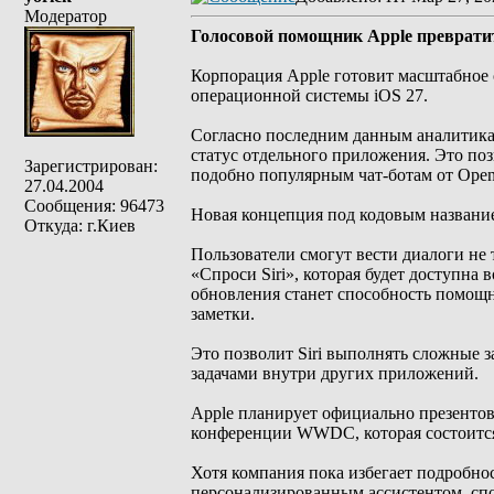
Модератор
Голосовой помощник Apple превратит
Корпорация Apple готовит масштабное 
операционной системы iOS 27.
Согласно последним данным аналитика,
статус отдельного приложения. Это по
Зарегистрирован:
подобно популярным чат-ботам от Open
27.04.2004
Сообщения: 96473
Новая концепция под кодовым название
Откуда: г.Киев
Пользователи смогут вести диалоги не 
«Спроси Siri», которая будет доступна
обновления станет способность помощн
заметки.
Это позволит Siri выполнять сложные 
задачами внутри других приложений.
Apple планирует официально презентов
конференции WWDC, которая состоится
Хотя компания пока избегает подробнос
персонализированным ассистентом, сп