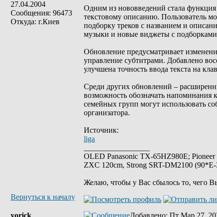
27.04.2004
Одним из нововведений стала функция Pl
Сообщения: 96473
текстовому описанию. Пользователь мож
Откуда: г.Киев
подборку треков с названием и описан
музыки и новые виджеты с подборками
Обновление предусматривает изменения
управление субтитрами. Добавлено восе
улучшена точность ввода текста на кла
Среди других обновлений – расширенны
возможность обозначать напоминания ка
семейных групп могут использовать с
организатора.
Источник:
liga
_________________
OLED Panasonic TX-65HZ980E; Pioneer
ZXC 120cm, Strong SRT-DM2100 (90*E-30
Желаю, чтобы у Вас сбылось то, чего В
Вернуться к началу
yorick
Добавлено
: Пт Мар 27, 20