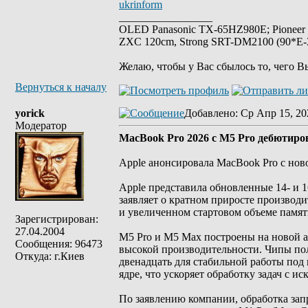
ukrinform
_________________
OLED Panasonic TX-65HZ980E; Pioneer
ZXC 120cm, Strong SRT-DM2100 (90*E-30
Желаю, чтобы у Вас сбылось то, чего В
Вернуться к началу
yorick
Добавлено
: Ср Апр 15, 20
Модератор
MacBook Pro 2026 с M5 Pro дебютиров
Apple анонсировала MacBook Pro с новой
Apple представила обновленные 14- и
заявляет о кратном приросте производи
и увеличенном стартовом объеме памят
Зарегистрирован:
27.04.2004
M5 Pro и M5 Max построены на новой ар
Сообщения: 96473
высокой производительности. Чипы пол
Откуда: г.Киев
двенадцать для стабильной работы под
ядре, что ускоряет обработку задач с и
По заявлению компании, обработка зап