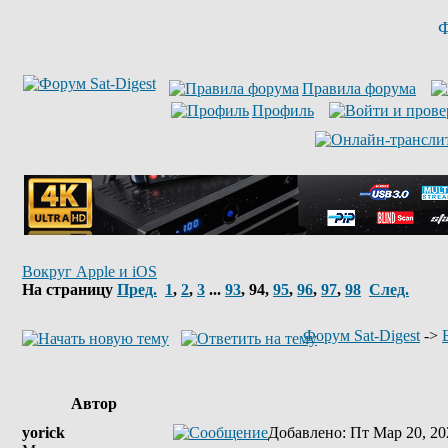
Ф
Правила форума
Профиль
Вокруг Apple и iOS
На страницу
Пред.
1
,
2
,
3
...
93
,
94
,
95
,
96
,
97
,
98
След.
Форум Sat-Digest
->
Автор
yorick
Добавлено
: Пт Мар 20, 20