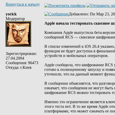
Вернуться к началу
yorick
Добавлено
: Пн Мар 23, 20
Модератор
Apple начала тестировать сквозное 
Компания Apple выпустила бета-версию 
сообщений RCS — сквозное шифрование.
В списке изменений к iOS 26.4 указано
функция не будет доступна в финально
Зарегистрирован:
устройств и мобильных операторов.
27.04.2004
Сообщения: 96473
Apple сообщила, что шифрование RCS уж
Откуда: г.Киев
готово к полноценному запуску и появ
уточнили, что на данный момент функци
В сообщении объясняется, что разгов
означает, что сообщения не могут быть
шифрование RCS можно тестировать тол
Именно это ограничение является ключ
этого теста нет. В то же время Apple о
платформами, что может означать ее по