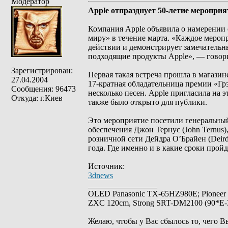
Модератор
Apple отпразднует 50-летие меропри
Компания Apple объявила о намерении 
миру» в течение марта. «Каждое мероп
действии и демонстрирует замечательны
подходящие продукты Apple», — говор
Зарегистрирован:
Первая такая встреча прошла в магазин
27.04.2004
17-кратная обладательница премии «Грэ
Сообщения: 96473
несколько песен. Apple пригласила на
Откуда: г.Киев
также было открыто для публики.
Это мероприятие посетили генеральный 
обеспечения Джон Тернус (John Ternus),
розничной сети Дейдра О’Брайен (Deird
года. Где именно и в какие сроки прой
Источник:
3dnews
_________________
OLED Panasonic TX-65HZ980E; Pioneer
ZXC 120cm, Strong SRT-DM2100 (90*E-30
Желаю, чтобы у Вас сбылось то, чего В