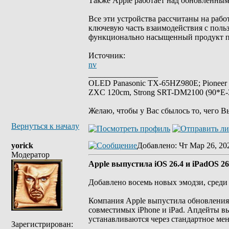
Также Apple работает над обновленным
Все эти устройства рассчитаны на работ
ключевую часть взаимодействия с поль
функционально насыщенный продукт по
Источник:
nv
_________________
OLED Panasonic TX-65HZ980E; Pioneer
ZXC 120cm, Strong SRT-DM2100 (90*E-30
Желаю, чтобы у Вас сбылось то, чего В
Вернуться к началу
yorick
Добавлено
: Чт Мар 26, 20
Модератор
Apple выпустила iOS 26.4 и iPadOS 26
Добавлено восемь новых эмодзи, среди 
Компания Apple выпустила обновления i
совместимых iPhone и iPad. Апдейты в
устанавливаются через стандартное ме
Зарегистрирован: