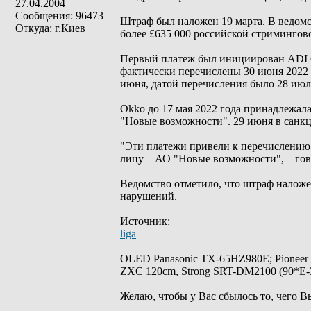
27.04.2004
Сообщения: 96473
Штраф был наложен 19 марта. В ведомств
Откуда: г.Киев
более £635 000 российской стримингов
Первый платеж был инициирован ADI 6 
фактически перечислены 30 июня 2022 
июня, датой перечисления было 28 июл
Okko до 17 мая 2022 года принадлежала
"Новые возможности". 29 июня в санк
"Эти платежи привели к перечислению
лицу – АО "Новые возможности", – гов
Ведомство отметило, что штраф наложе
нарушений.
Источник:
liga
_________________
OLED Panasonic TX-65HZ980E; Pioneer
ZXC 120cm, Strong SRT-DM2100 (90*E-30
Желаю, чтобы у Вас сбылось то, чего В