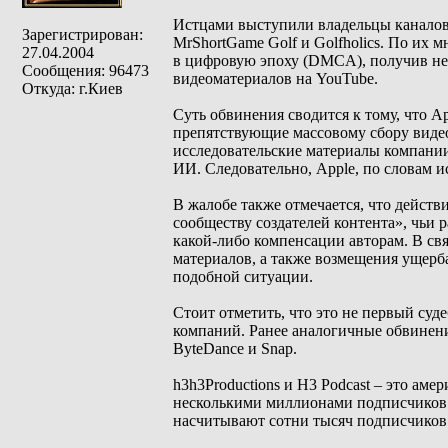
Истцами выступили владельцы каналов h
Зарегистрирован:
MrShortGame Golf и Golfholics. По их 
27.04.2004
в цифровую эпоху (DMCA), получив н
Сообщения: 96473
видеоматериалов на YouTube.
Откуда: г.Киев
Суть обвинения сводится к тому, что 
препятствующие массовому сбору видео
исследовательские материалы компании
ИИ. Следовательно, Apple, по словам 
В жалобе также отмечается, что дейст
сообществу создателей контента», чьи
какой-либо компенсации авторам. В свя
материалов, а также возмещения ущерба
подобной ситуации.
Стоит отметить, что это не первый су
компаний. Ранее аналогичные обвинен
ByteDance и Snap.
h3h3Productions и H3 Podcast – это ам
несколькими миллионами подписчиков. 
насчитывают сотни тысяч подписчиков