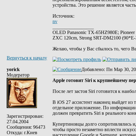
устройства. Это решение является час
Источник:
nv
_________________
OLED Panasonic TX-65HZ980E; Pioneer
ZXC 120cm, Strong SRT-DM2100 (90*E-30
Желаю, чтобы у Вас сбылось то, чего В
Вернуться к началу
yorick
Добавлено
: Пн Мар 30, 20
Модератор
Apple готовит Siri к крупнейшему пе
После лет застоя Siri готовится к наи
В iOS 27 ассистент наконец выйдет из
отдельное приложение. По информации
должен превратить Siri в реального ко
Зарегистрирован:
27.04.2004
Купертиновцы долго сопротивлялись ид
Сообщения: 96473
чтобы просто незаметно вплести искус
Откуда: г.Киев
наступление Google и Samsung, которы