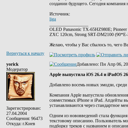
создании будущего. Сегодня компания 
Источник:
liga
_________________
OLED Panasonic TX-65HZ980E; Pioneer
ZXC 120cm, Strong SRT-DM2100 (90*E-30
Желаю, чтобы у Вас сбылось то, чего В
Вернуться к началу
yorick
Добавлено
: Пн Апр 06, 20
Модератор
Apple выпустила iOS 26.4 и iPadOS 26
Добавлено восемь новых эмодзи, среди 
Компания Apple выпустила обновления i
совместимых iPhone и iPad. Апдейты в
устанавливаются через стандартное ме
Зарегистрирован:
27.04.2004
Одним из нововведений стала функция Pl
Сообщения: 96473
текстовому описанию. Пользователь мож
Откуда: г.Киев
подборку треков с названием и описан