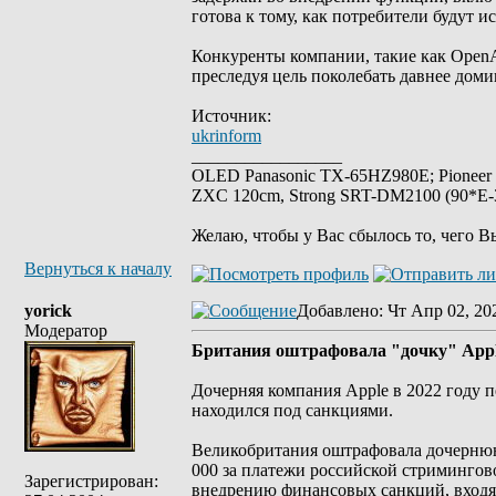
готова к тому, как потребители будут и
Конкуренты компании, такие как OpenA
преследуя цель поколебать давнее дом
Источник:
ukrinform
_________________
OLED Panasonic TX-65HZ980E; Pioneer
ZXC 120cm, Strong SRT-DM2100 (90*E-30
Желаю, чтобы у Вас сбылось то, чего В
Вернуться к началу
yorick
Добавлено
: Чт Апр 02, 20
Модератор
Британия оштрафовала "дочку" Appl
Дочерняя компания Apple в 2022 году 
находился под санкциями.
Великобритания оштрафовала дочернюю к
000 за платежи российской стримингов
Зарегистрирован:
внедрению финансовых санкций, входящ