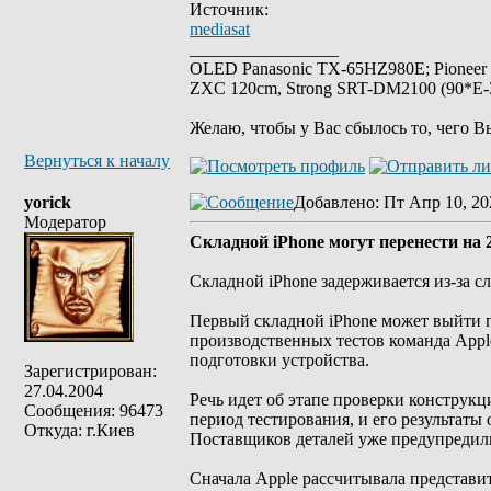
Источник:
mediasat
_________________
OLED Panasonic TX-65HZ980E; Pioneer
ZXC 120cm, Strong SRT-DM2100 (90*E-30
Желаю, чтобы у Вас сбылось то, чего В
Вернуться к началу
yorick
Добавлено
: Пт Апр 10, 20
Модератор
Cкладной iPhone могут перенести на 
Складной iPhone задерживается из-за 
Первый складной iPhone может выйти п
производственных тестов команда Appl
подготовки устройства.
Зарегистрирован:
27.04.2004
Речь идет об этапе проверки конструк
Сообщения: 96473
период тестирования, и его результаты
Откуда: г.Киев
Поставщиков деталей уже предупредили
Сначала Apple рассчитывала представи