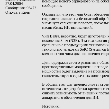
помощью нового серверного чипа собств
27.04.2004
сообщении.
Сообщения: 96473
Откуда: г.Киев
Ожидается, что этот чип будет обеспе
сосредоточившись на безопасной обраб
знаменует серьезный поворот, поскольк
масштабных ИИ-вычислений.
Чип Baltra, вероятно, будет изготовле
поколения 3 нм (N3E). Эта технология
сравнению с предыдущими технологичес
технологию упаковки SoIC (System on I
компонентов чипа для повышения скоро
Для поддержки своего развития в обла
производственные мощности на заводе 
мощностей будет выделена на производс
свидетельствует о серьезных долгосро
В общем, этот шаг демонстрирует стре
интеллекта - от разработки кремния и 
снизить зависимость от внешних поста
аппаратного обеспечения для ИИ.
Источник: