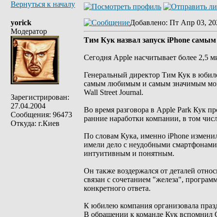
Вернуться к началу
yorick
Добавлено
: Пт Апр 03, 20
Модератор
Тим Кук назвал запуск iPhone самы
Сегодня Apple насчитывает более 2,5 м
Генеральный директор Тим Кук в юбилей
самым любимым и самым значимым моме
Wall Street Journal.
Зарегистрирован:
27.04.2004
Во время разговора в Apple Park Кук п
Сообщения: 96473
ранние наработки компании, в том числ
Откуда: г.Киев
По словам Кука, именно iPhone измени
имели дело с неудобными смартфонами,
интуитивным и понятным.
Он также воздержался от деталей отно
связан с сочетанием "железа", програм
конкретного ответа.
К юбилею компания организовала празд
В обращении к команде Кук вспомнил С