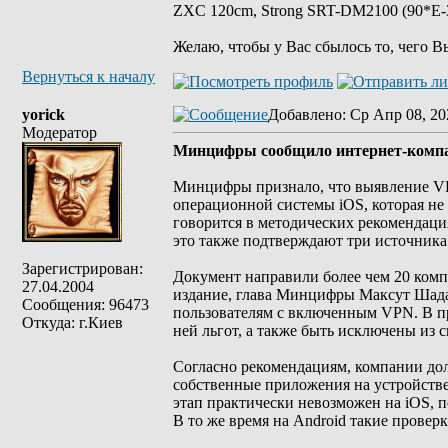
ZXC 120cm, Strong SRT-DM2100 (90*E-30
Желаю, чтобы у Вас сбылось то, чего В
Вернуться к началу
yorick
Добавлено
: Ср Апр 08, 20
Модератор
Минцифры сообщило интернет-компа
Минцифры признало, что выявление VPN
операционной системы iOS, которая не
говорится в методических рекомендац
это также подтверждают три источника 
Зарегистрирован:
Документ направили более чем 20 компа
27.04.2004
издание, глава Минцифры Максут Шадае
Сообщения: 96473
пользователям с включенным VPN. В пр
Откуда: г.Киев
ней льгот, а также быть исключены из
Согласно рекомендациям, компании долж
собственные приложения на устройств
этап практически невозможен на iOS, п
В то же время на Android такие прове