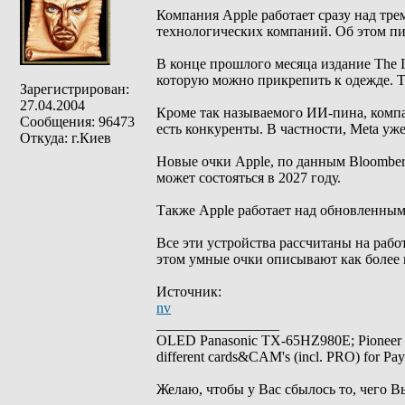
Компания Apple работает сразу над тре
технологических компаний. Об этом пи
В конце прошлого месяца издание The In
которую можно прикрепить к одежде. Те
Зарегистрирован:
27.04.2004
Кроме так называемого ИИ-пина, компа
Сообщения: 96473
есть конкуренты. В частности, Meta уж
Откуда: г.Киев
Новые очки Apple, по данным Bloomber
может состояться в 2027 году.
Также Apple работает над обновленным
Все эти устройства рассчитаны на рабо
этом умные очки описывают как более
Источник:
nv
_________________
OLED Panasonic TX-65HZ980E; Pioneer
different cards&CAM's (incl. PRO) for Pa
Желаю, чтобы у Вас сбылось то, чего В