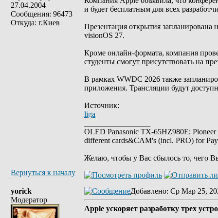
Компания Apple объявила, что конфере
27.04.2004
и будет бесплатным для всех разработч
Сообщения: 96473
Откуда: г.Киев
Презентация открытия запланирована на
visionOS 27.
Кроме онлайн-формата, компания прове
студенты смогут присутствовать на пр
В рамках WWDC 2026 также запланиров
приложения. Трансляции будут доступн
Источник:
liga
_________________
OLED Panasonic TX-65HZ980E; Pioneer
different cards&CAM's (incl. PRO) for Pa
Желаю, чтобы у Вас сбылось то, чего В
Вернуться к началу
yorick
Добавлено
: Ср Мар 25, 20
Модератор
Apple ускоряет разработку трех устр