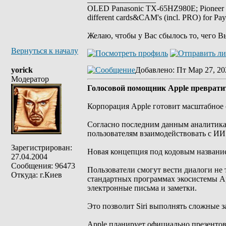
OLED Panasonic TX-65HZ980E; Pioneer
different cards&CAM's (incl. PRO) for Pa
Желаю, чтобы у Вас сбылось то, чего В
Вернуться к началу
yorick
Добавлено
: Пт Мар 27, 20
Модератор
Голосовой помощник Apple превратит
Корпорация Apple готовит масштабное 
Согласно последним данным аналитика,
пользователям взаимодействовать с ИИ
Зарегистрирован:
Новая концепция под кодовым название
27.04.2004
Сообщения: 96473
Пользователи смогут вести диалоги не т
Откуда: г.Киев
стандартных программах экосистемы Ap
электронные письма и заметки.
Это позволит Siri выполнять сложные 
Apple планирует официально презентов