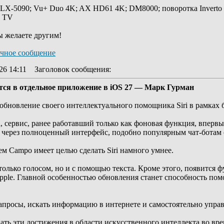
 LX-5090; Vu+ Duo 4K; AX HD61 4K; DM8000; поворотка Inverto
y TV
ы желаете другим!
26 14:11
Заголовок сообщения
:
ся в отдельное приложение в iOS 27 — Марк Гурман
обновление своего интеллектуального помощника Siri в рамках
 сервис, ранее работавший только как фоновая функция, впервы
 через полноценный интерфейс, подобно популярным чат-ботам 
м Campo имеет целью сделать Siri намного умнее.
олько голосом, но и с помощью текста. Кроме этого, появится фу
ple. Главной особенностью обновления станет способность по
запросы, искать информацию в интернете и самостоятельно упра
ать эти достижения в области искусственного интеллекта во в