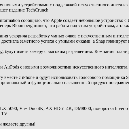
мя новыми устройствами с поддержкой искусственного интеллекта
шет издание TechCrunch.
formation сообщило, что Apple создает небольшое устройство с 
перь Bloomberg пишет, что работа над этим устройством, а так
ния ускорила разработку умных очков с искусственным интелле
е достигла заметного успеха с умными очками, а Snap планирует 
g, будут иметь камеру с высоким разрешением. Компания планир
и AirPods с новыми возможностями искусственного интеллекта.
ту вместе с iPhone и будут использовать голосового помощника S
 премиальный и функционально насыщенный продукт по сравнен
 LX-5090; Vu+ Duo 4K; AX HD61 4K; DM8000; поворотка Inverto
y TV
ы желаете другим!