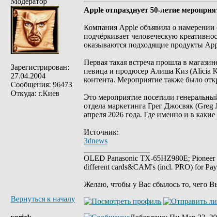
Модератор
Apple отпразднует 50-летие меропри
Компания Apple объявила о намерении 
подчёркивает человеческую креативност
оказываются подходящие продукты App
Первая такая встреча прошла в магазин
Зарегистрирован:
певица и продюсер Алиша Киз (Alicia K
27.04.2004
контента. Мероприятие также было отк
Сообщения: 96473
Откуда: г.Киев
Это мероприятие посетили генеральный 
отдела маркетинга Грег Джосвяк (Greg 
апреля 2026 года. Где именно и в каки
Источник:
3dnews
_________________
OLED Panasonic TX-65HZ980E; Pioneer
different cards&CAM's (incl. PRO) for Pa
Желаю, чтобы у Вас сбылось то, чего В
Вернуться к началу