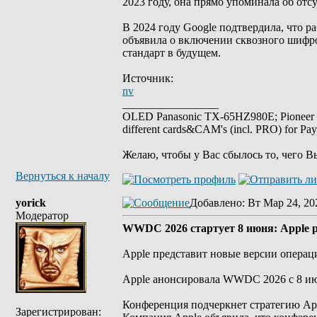
2023 году, она прямо упоминала об отс
В 2024 году Google подтвердила, что 
объявила о включении сквозного шифро
стандарт в будущем.
Источник:
nv
_________________
OLED Panasonic TX-65HZ980E; Pioneer
different cards&CAM's (incl. PRO) for Pa
Желаю, чтобы у Вас сбылось то, чего В
Вернуться к началу
yorick
Добавлено
: Вт Мар 24, 20
Модератор
WWDC 2026 стартует 8 июня: Apple 
Apple представит новые версии операци
Apple анонсировала WWDC 2026 с 8 июн
Конференция подчеркнет стратегию App
Зарегистрирован: