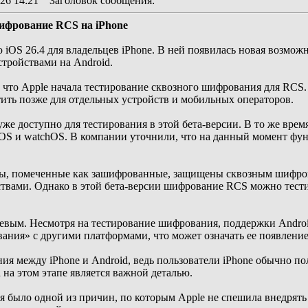
26 14:21
Заголовок сообщения
:
шифрование RCS на iPhone
 iOS 26.4 для владельцев iPhone. В ней появилась новая возмо
стройствами на Android.
, что Apple начала тестирование сквозного шифрования для RCS.
тить позже для отдельных устройств и мобильных операторов.
е доступно для тестирования в этой бета-версии. В то же время
OS и watchOS. В компании уточнили, что на данный момент функц
ры, помеченные как зашифрованные, защищены сквозным шифрова
твами. Однако в этой бета-версии шифрование RCS можно тестир
вым. Несмотря на тестирование шифрования, поддержки Android в
вания» с другими платформами, что может означать ее появление
ия между iPhone и Android, ведь пользователи iPhone обычно по
на этом этапе является важной деталью.
я было одной из причин, по которым Apple не спешила внедрять