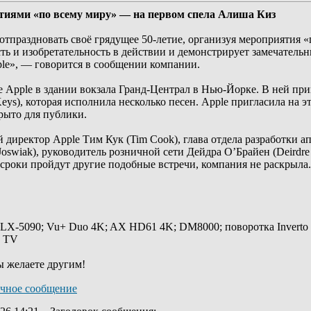
ятиями «по всему миру» — на первом спела Алиша Киз
отпраздновать своё грядущее 50-летие, организуя мероприятия «
ь и изобретательность в действии и демонстрирует замечательны
le», — говорится в сообщении компании.
е Apple в здании вокзала Гранд-Централ в Нью-Йорке. В ней пр
eys), которая исполнила несколько песен. Apple пригласила на
рыто для публики.
директор Apple Тим Кук (Tim Cook), глава отдела разработки ап
Joswiak), руководитель розничной сети Дейдра О’Брайен (Deirdre
е сроки пройдут другие подобные встречи, компания не раскрыла.
 LX-5090; Vu+ Duo 4K; AX HD61 4K; DM8000; поворотка Inverto
y TV
ы желаете другим!