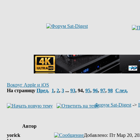
Вокруг Apple и iOS
На страницу
Пред.
1
,
2
,
3
...
93
,
94
,
95
,
96
,
97
,
98
След.
Форум Sat-Digest
->
Автор
yorick
Добавлено
: Пт Мар 20, 20