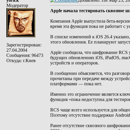
yorick
Добавлено
: Пн Мар 23, 20
Модератор
Apple начала тестировать сквозное 
Компания Apple выпустила бета-версию
время эта функция пока не работает с у
В списке изменений к iOS 26.4 указано
этого обновления. Ее планируют запус
Зарегистрирован:
27.04.2004
Apple сообщила, что шифрование RCS уж
Сообщения: 96473
будущих обновлениях iOS, iPadOS, mac
Откуда: г.Киев
устройств и операторов.
В сообщении объясняется, что разгово
прочитаны при передаче между устройс
платформами — пока нет.
Именно это ограничение является ключе
функция «пока недоступна для тестиро
RCS чаще всего используется для общен
Поэтому отсутствие поддержки Android 
Ранее отсутствие сквозного шифровани