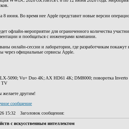
нция WWDC 2026 состоится с 8 по 12 июня 2026 года. Мероприят
иков.
 8 июня. Во время нее Apple представит новые версии операцио
дет офлайн-мероприятие для ограниченного количества участник
езентации и пообщаться с инженерами компании.
аны онлайн-сессии и лаборатории, где разработчикам покажут 
ы через официальные сервисы Apple.
 LX-5090; Vu+ Duo 4K; AX HD61 4K; DM8000; поворотка Inverto
y TV
ы желаете другим!
26 15:32
Заголовок сообщения
:
ойств с искусственным интеллектом