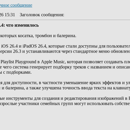
26 15:31
Заголовок сообщения
:
.4: что изменилось
которых косатка, тромбон и балерина.
iOS 26.4 и iPadOS 26.4, которые стали доступны для пользоват
версии 26.3 и устанавливаются через стандартное меню обновлен
laylist Playground в Apple Music, которая позволяет создавать
е чего система генерирует подборку треков с названием и опис
ы с подборками.
 для доступности, в частности уменьшение ярких эффектов и у
 и балерина, а также улучшена точность ввода текста на клавиат
е инструменты для создания и редактирования изображений в F
рь взрослые участники семейных групп могут использовать собс