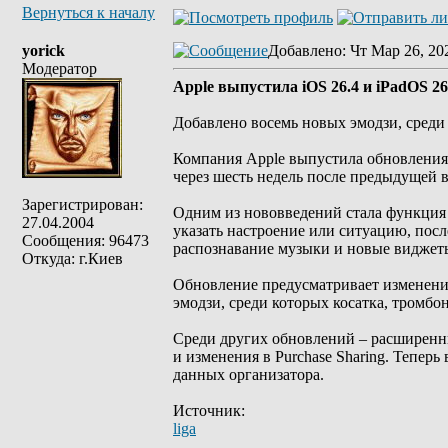
Вернуться к началу
yorick
Добавлено
: Чт Мар 26, 20
Модератор
Apple выпустила iOS 26.4 и iPadOS 26
Добавлено восемь новых эмодзи, среди 
Компания Apple выпустила обновления 
через шесть недель после предыдущей 
Зарегистрирован:
Одним из нововведений стала функция P
27.04.2004
указать настроение или ситуацию, посл
Сообщения: 96473
распознавание музыки и новые виджет
Откуда: г.Киев
Обновление предусматривает изменения
эмодзи, среди которых косатка, тромбон
Среди других обновлений – расширенны
и изменения в Purchase Sharing. Тепе
данных организатора.
Источник:
liga
_________________