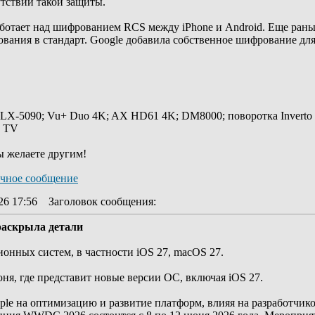
утствии такой защиты.
работает над шифрованием RCS между iPhone и Android. Еще рань
вания в стандарт. Google добавила собственное шифрование для
 LX-5090; Vu+ Duo 4K; AX HD61 4K; DM8000; поворотка Inverto
y TV
ы желаете другим!
26 17:56
Заголовок сообщения
:
раскрыла детали
онных систем, в частности iOS 27, macOS 27.
я, где представит новые версии ОС, включая iOS 27.
le на оптимизацию и развитие платформ, влияя на разработчико