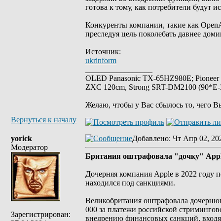
готова к тому, как потребители будут и
Конкуренты компании, такие как OpenA
преследуя цель поколебать давнее дом
Источник:
ukrinform
_________________
OLED Panasonic TX-65HZ980E; Pioneer
ZXC 120cm, Strong SRT-DM2100 (90*E-30
Желаю, чтобы у Вас сбылось то, чего В
Вернуться к началу
yorick
Добавлено
: Чт Апр 02, 20
Модератор
Британия оштрафовала "дочку" Appl
Дочерняя компания Apple в 2022 году 
находился под санкциями.
Великобритания оштрафовала дочернюю к
000 за платежи российской стримингов
Зарегистрирован:
внедрению финансовых санкций, входящ