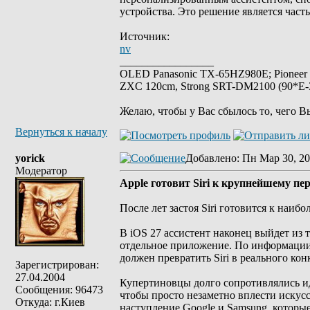
устройства. Это решение является час
Источник:
nv
_________________
OLED Panasonic TX-65HZ980E; Pioneer
ZXC 120cm, Strong SRT-DM2100 (90*E-30
Желаю, чтобы у Вас сбылось то, чего В
Вернуться к началу
yorick
Добавлено
: Пн Мар 30, 20
Модератор
Apple готовит Siri к крупнейшему пе
После лет застоя Siri готовится к наи
В iOS 27 ассистент наконец выйдет из
отдельное приложение. По информации
должен превратить Siri в реального ко
Зарегистрирован:
27.04.2004
Купертиновцы долго сопротивлялись ид
Сообщения: 96473
чтобы просто незаметно вплести искус
Откуда: г.Киев
наступление Google и Samsung, которы