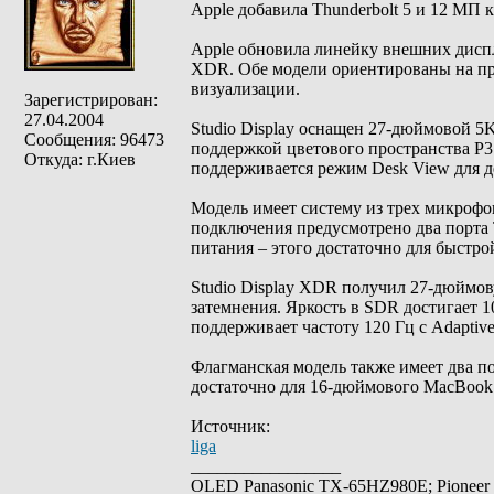
Apple добавила Thunderbolt 5 и 12 МП к
Apple обновила линейку внешних диспле
XDR. Обе модели ориентированы на пр
визуализации.
Зарегистрирован:
27.04.2004
Studio Display оснащен 27-дюймовой 5K
Сообщения: 96473
поддержкой цветового пространства P3
Откуда: г.Киев
поддерживается режим Desk View для д
Модель имеет систему из трех микрофон
подключения предусмотрено два порта T
питания – этого достаточно для быстр
Studio Display XDR получил 27-дюймов
затемнения. Яркость в SDR достигает 1
поддерживает частоту 120 Гц с Adaptiv
Флагманская модель также имеет два по
достаточно для 16-дюймового MacBook Pr
Источник:
liga
_________________
OLED Panasonic TX-65HZ980E; Pioneer