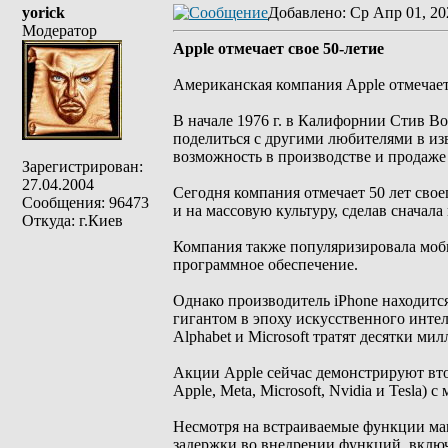
yorick
Добавлено
: Ср Апр 01, 20
Модератор
Apple отмечает свое 50-летие
Американская компания Apple отмечает в
В начале 1976 г. в Калифорнии Стив В
поделиться с другими любителями в из
возможность в производстве и продаже 
Зарегистрирован:
27.04.2004
Сегодня компания отмечает 50 лет свое
Сообщения: 96473
и на массовую культуру, сделав сначал
Откуда: г.Киев
Компания также популяризировала моби
программное обеспечение.
Однако производитель iPhone находится
гигантом в эпоху искусственного интел
Alphabet и Microsoft тратят десятки м
Акции Apple сейчас демонстрируют вто
Apple, Meta, Microsoft, Nvidia и Tesla)
Несмотря на встраиваемые функции маш
задержки во внедрении функций, включа