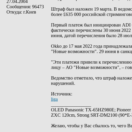
27.04.2004
Сообщения: 96473
Штраф был наложен 19 марта. В ведомств
Откуда: г.Киев
более £635 000 российской стримингов
Первый платеж был инициирован ADI 6 
фактически перечислены 30 июня 2022 
июня, датой перечисления было 28 июл
Okko до 17 мая 2022 года принадлежала
"Новые возможности". 29 июня в санк
"Эти платежи привели к перечислению
лицу – АО "Новые возможности", – гов
Ведомство отметило, что штраф наложе
нарушений.
Источник:
liga
_________________
OLED Panasonic TX-65HZ980E; Pioneer
ZXC 120cm, Strong SRT-DM2100 (90*E-30
Желаю, чтобы у Вас сбылось то, чего В