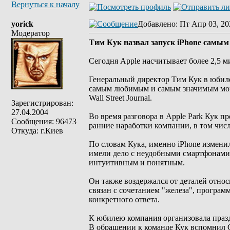
Вернуться к началу
yorick
Добавлено
: Пт Апр 03, 20
Модератор
Тим Кук назвал запуск iPhone самы
Сегодня Apple насчитывает более 2,5 м
Генеральный директор Тим Кук в юбилей
самым любимым и самым значимым моме
Wall Street Journal.
Зарегистрирован:
27.04.2004
Во время разговора в Apple Park Кук п
Сообщения: 96473
ранние наработки компании, в том числ
Откуда: г.Киев
По словам Кука, именно iPhone измени
имели дело с неудобными смартфонами,
интуитивным и понятным.
Он также воздержался от деталей отно
связан с сочетанием "железа", програм
конкретного ответа.
К юбилею компания организовала празд
В обращении к команде Кук вспомнил С