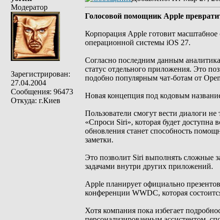
Модератор
Голосовой помощник Apple превратит
Корпорация Apple готовит масштабное 
операционной системы iOS 27.
Согласно последним данным аналитика,
статус отдельного приложения. Это по
Зарегистрирован:
подобно популярным чат-ботам от Open
27.04.2004
Сообщения: 96473
Новая концепция под кодовым название
Откуда: г.Киев
Пользователи смогут вести диалоги не 
«Спроси Siri», которая будет доступна
обновления станет способность помощн
заметки.
Это позволит Siri выполнять сложные 
задачами внутри других приложений.
Apple планирует официально презентов
конференции WWDC, которая состоится
Хотя компания пока избегает подробнос
персонализированным ассистентом, сп