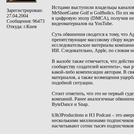
Истцами выступили владельцы каналов h
Зарегистрирован:
MrShortGame Golf и Golfholics. По их 
27.04.2004
в цифровую эпоху (DMCA), получив н
Сообщения: 96473
видеоматериалов на YouTube.
Откуда: г.Киев
Суть обвинения сводится к тому, что 
препятствующие массовому сбору видео
исследовательские материалы компании
ИИ. Следовательно, Apple, по словам 
В жалобе также отмечается, что дейст
сообществу создателей контента», чьи
какой-либо компенсации авторам. В свя
материалов, а также возмещения ущерба
подобной ситуации.
Стоит отметить, что это не первый су
компаний. Ранее аналогичные обвинен
ByteDance и Snap.
h3h3Productions и H3 Podcast – это ам
несколькими миллионами подписчиков. 
насчитывают сотни тысяч подписчиков