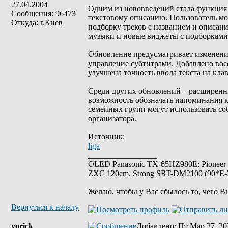
27.04.2004
Одним из нововведений стала функция Pl
Сообщения: 96473
текстовому описанию. Пользователь мож
Откуда: г.Киев
подборку треков с названием и описан
музыки и новые виджеты с подборками
Обновление предусматривает изменения
управление субтитрами. Добавлено восе
улучшена точность ввода текста на кла
Среди других обновлений – расширенны
возможность обозначать напоминания ка
семейных групп могут использовать с
организатора.
Источник:
liga
_________________
OLED Panasonic TX-65HZ980E; Pioneer
ZXC 120cm, Strong SRT-DM2100 (90*E-30
Желаю, чтобы у Вас сбылось то, чего В
Вернуться к началу
yorick
Добавлено
: Пт Мар 27, 20