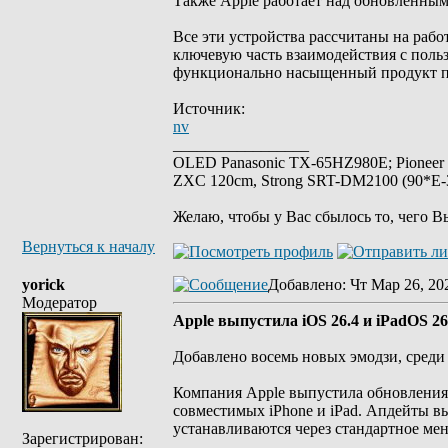
Также Apple работает над обновленным
Все эти устройства рассчитаны на работ
ключевую часть взаимодействия с поль
функционально насыщенный продукт по
Источник:
nv
_________________
OLED Panasonic TX-65HZ980E; Pioneer
ZXC 120cm, Strong SRT-DM2100 (90*E-30
Желаю, чтобы у Вас сбылось то, чего В
Вернуться к началу
yorick
Добавлено
: Чт Мар 26, 20
Модератор
Apple выпустила iOS 26.4 и iPadOS 26
Добавлено восемь новых эмодзи, среди 
Компания Apple выпустила обновления i
совместимых iPhone и iPad. Апдейты в
устанавливаются через стандартное ме
Зарегистрирован: