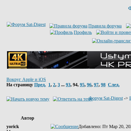
Ф
Правила форума
Профиль
Вокруг Apple и iOS
На страницу
Пред.
1
,
2
,
3
...
93
,
94
,
95
,
96
,
97
,
98
След.
Форум Sat-Digest
->
Автор
yorick
Добавлено
: Пт Мар 20, 20