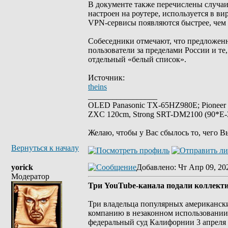
В документе также перечислены случаи
настроен на роутере, используется в ви
VPN-сервисы появляются быстрее, чем 
Собеседники отмечают, что предложен
пользователи за пределами России и те
отдельный «белый список».
Источник:
theins
_________________
OLED Panasonic TX-65HZ980E; Pioneer
ZXC 120cm, Strong SRT-DM2100 (90*E-30
Желаю, чтобы у Вас сбылось то, чего В
Вернуться к началу
yorick
Добавлено
: Чт Апр 09, 20
Модератор
Три YouTube-канала подали коллект
Три владельца популярных американск
компанию в незаконном использовании 
федеральный суд Калифорнии 3 апреля 