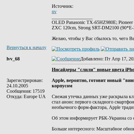
Источник:
nv
_________________
OLED Panasonic TX-65HZ980E; Pioneer
ZXC 120cm, Strong SRT-DM2100 (90*E-30
Желаю, чтобы у Вас сбылось то, чего В
Вернуться к началу
lvv_68
Добавлено
: Пт Апр 17, 20
Инсайдеры "слили" новые цвета iPho
Зарегистрирован:
Apple, вероятно, готовит новый "вин
24.10.2005
корпусом
Сообщения: 17519
Откуда: Europe UA
Свежая утечка данных уже раскрыла клю
стал анонс первого складного смартфон
необычного форм-фактора, Apple тради
Об этом информирует РБК-Украина со 
Больше интересного: Масштабное обновл