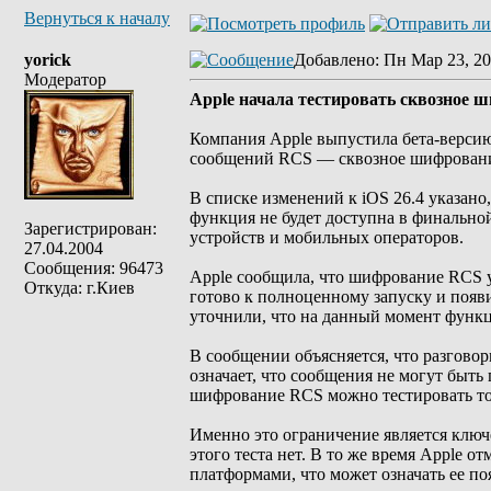
Вернуться к началу
yorick
Добавлено
: Пн Мар 23, 20
Модератор
Apple начала тестировать сквозное 
Компания Apple выпустила бета-версию 
сообщений RCS — сквозное шифрование.
В списке изменений к iOS 26.4 указано
функция не будет доступна в финально
Зарегистрирован:
устройств и мобильных операторов.
27.04.2004
Сообщения: 96473
Apple сообщила, что шифрование RCS уж
Откуда: г.Киев
готово к полноценному запуску и появ
уточнили, что на данный момент функци
В сообщении объясняется, что разгов
означает, что сообщения не могут быть
шифрование RCS можно тестировать тол
Именно это ограничение является ключ
этого теста нет. В то же время Apple о
платформами, что может означать ее по