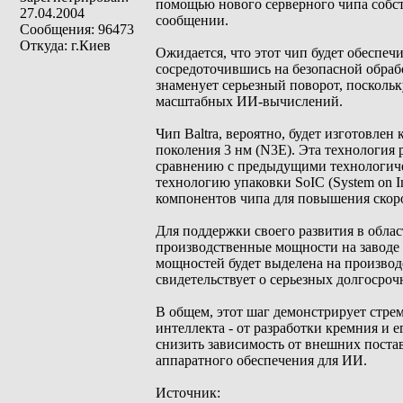
помощью нового серверного чипа собств
27.04.2004
сообщении.
Сообщения: 96473
Откуда: г.Киев
Ожидается, что этот чип будет обеспе
сосредоточившись на безопасной обраб
знаменует серьезный поворот, поскольк
масштабных ИИ-вычислений.
Чип Baltra, вероятно, будет изготовле
поколения 3 нм (N3E). Эта технология
сравнению с предыдущими технологичес
технологию упаковки SoIC (System on I
компонентов чипа для повышения скоро
Для поддержки своего развития в обла
производственные мощности на заводе 
мощностей будет выделена на производс
свидетельствует о серьезных долгосро
В общем, этот шаг демонстрирует стре
интеллекта - от разработки кремния и 
снизить зависимость от внешних поста
аппаратного обеспечения для ИИ.
Источник: