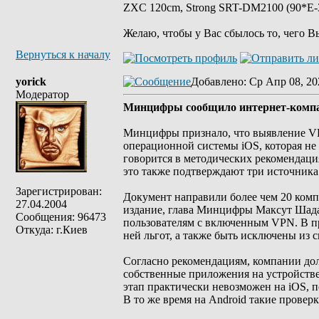
ZXC 120cm, Strong SRT-DM2100 (90*E-30
Желаю, чтобы у Вас сбылось то, чего В
Вернуться к началу
yorick
Добавлено
: Ср Апр 08, 20
Модератор
Минцифры сообщило интернет-компа
Минцифры признало, что выявление VPN
операционной системы iOS, которая не
говорится в методических рекомендац
это также подтверждают три источника 
Зарегистрирован:
Документ направили более чем 20 компа
27.04.2004
издание, глава Минцифры Максут Шадае
Сообщения: 96473
пользователям с включенным VPN. В пр
Откуда: г.Киев
ней льгот, а также быть исключены из
Согласно рекомендациям, компании долж
собственные приложения на устройств
этап практически невозможен на iOS, п
В то же время на Android такие прове