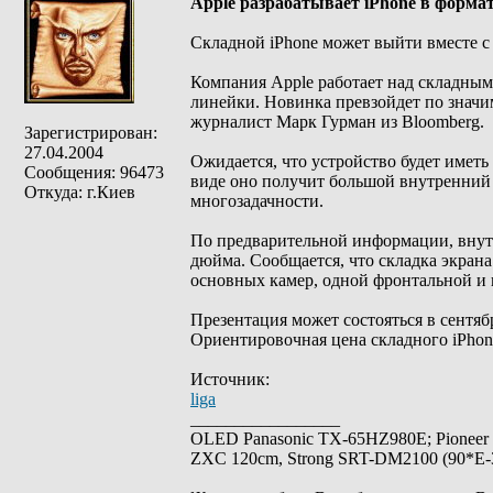
Apple разрабатывает iPhone в форма
Складной iPhone может выйти вместе 
Компания Apple работает над складным
линейки. Новинка превзойдет по значим
журналист Марк Гурман из Bloomberg.
Зарегистрирован:
27.04.2004
Ожидается, что устройство будет имет
Сообщения: 96473
виде оно получит большой внутренний 
Откуда: г.Киев
многозадачности.
По предварительной информации, внутр
дюйма. Сообщается, что складка экран
основных камер, одной фронтальной и 
Презентация может состояться в сентяб
Ориентировочная цена складного iPhon
Источник:
liga
_________________
OLED Panasonic TX-65HZ980E; Pioneer
ZXC 120cm, Strong SRT-DM2100 (90*E-30