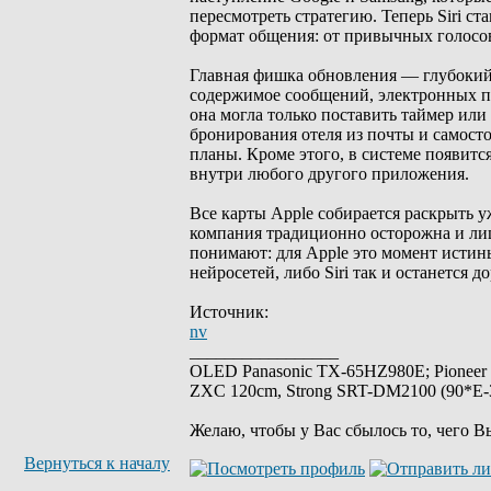
пересмотреть стратегию. Теперь Siri с
формат общения: от привычных голосов
Главная фишка обновления — глубокий 
содержимое сообщений, электронных пи
она могла только поставить таймер или
бронирования отеля из почты и самост
планы. Кроме этого, в системе появитс
внутри любого другого приложения.
Все карты Apple собирается раскрыть
компания традиционно осторожна и лиш
понимают: для Apple это момент истины
нейросетей, либо Siri так и останется 
Источник:
nv
_________________
OLED Panasonic TX-65HZ980E; Pioneer
ZXC 120cm, Strong SRT-DM2100 (90*E-30
Желаю, чтобы у Вас сбылось то, чего В
Вернуться к началу