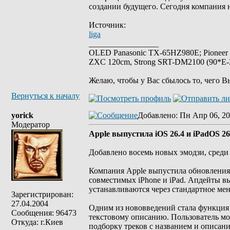
создании будущего. Сегодня компания 
Источник:
liga
_________________
OLED Panasonic TX-65HZ980E; Pioneer
ZXC 120cm, Strong SRT-DM2100 (90*E-30
Желаю, чтобы у Вас сбылось то, чего В
Вернуться к началу
yorick
Добавлено
: Пн Апр 06, 20
Модератор
Apple выпустила iOS 26.4 и iPadOS 26
Добавлено восемь новых эмодзи, среди 
Компания Apple выпустила обновления i
совместимых iPhone и iPad. Апдейты в
устанавливаются через стандартное ме
Зарегистрирован:
27.04.2004
Одним из нововведений стала функция Pl
Сообщения: 96473
текстовому описанию. Пользователь мож
Откуда: г.Киев
подборку треков с названием и описан