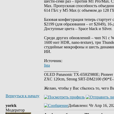
шести-семи раз – против M1 Pro/Max. 
Max. Пропускная способность объединен
614 ГБ/с у M5 Max (с объемом до 128 ГБ
Базовая конфигурация теперь стартует 
$2199 (для образования – от $2049), 16
Доступные цвета – Space black и Silver.
Среди других обновлений – чип N1 с Wi-
1600 нит HDR, nano-texture), три Thund
студийные микрофоны и шесть динамиков 
ИИ.
Источник:
liga
_________________
OLED Panasonic TX-65HZ980E; Pioneer
ZXC 120cm, Strong SRT-DM2100 (90*E-30
Желаю, чтобы у Вас сбылось то, чего В
Вернуться к началу
yorick
Добавлено
: Чт Апр 16, 20
Модератор