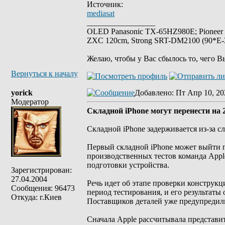
Источник:
mediasat
_________________
OLED Panasonic TX-65HZ980E; Pioneer
ZXC 120cm, Strong SRT-DM2100 (90*E-30
Желаю, чтобы у Вас сбылось то, чего В
Вернуться к началу
yorick
Добавлено
: Пт Апр 10, 20
Модератор
Cкладной iPhone могут перенести на 
Складной iPhone задерживается из-за 
Первый складной iPhone может выйти п
производственных тестов команда Appl
подготовки устройства.
Зарегистрирован:
27.04.2004
Речь идет об этапе проверки конструк
Сообщения: 96473
период тестирования, и его результаты
Откуда: г.Киев
Поставщиков деталей уже предупредили
Сначала Apple рассчитывала представи