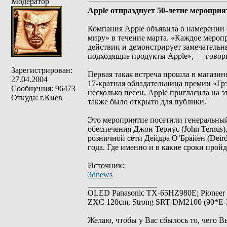
Модератор
Apple отпразднует 50-летие меропри
Компания Apple объявила о намерении 
миру» в течение марта. «Каждое мероп
действии и демонстрирует замечательны
подходящие продукты Apple», — говор
Зарегистрирован:
Первая такая встреча прошла в магазин
27.04.2004
17-кратная обладательница премии «Грэ
Сообщения: 96473
несколько песен. Apple пригласила на
Откуда: г.Киев
также было открыто для публики.
Это мероприятие посетили генеральный 
обеспечения Джон Тернус (John Ternus),
розничной сети Дейдра О’Брайен (Deird
года. Где именно и в какие сроки прой
Источник:
3dnews
_________________
OLED Panasonic TX-65HZ980E; Pioneer
ZXC 120cm, Strong SRT-DM2100 (90*E-30
Желаю, чтобы у Вас сбылось то, чего В