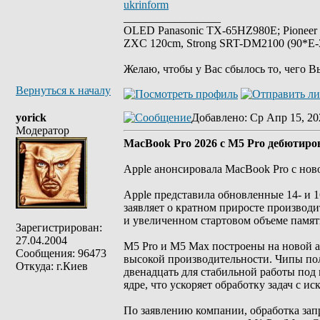
ukrinform
_________________
OLED Panasonic TX-65HZ980E; Pioneer
ZXC 120cm, Strong SRT-DM2100 (90*E-30
Желаю, чтобы у Вас сбылось то, чего В
Вернуться к началу
yorick
Добавлено
: Ср Апр 15, 20
Модератор
MacBook Pro 2026 с M5 Pro дебютиров
Apple анонсировала MacBook Pro с новой
Apple представила обновленные 14- и
заявляет о кратном приросте производи
и увеличенном стартовом объеме памят
Зарегистрирован:
27.04.2004
M5 Pro и M5 Max построены на новой ар
Сообщения: 96473
высокой производительности. Чипы пол
Откуда: г.Киев
двенадцать для стабильной работы под
ядре, что ускоряет обработку задач с и
По заявлению компании, обработка зап