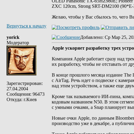
OLED Panasonic TX-65HZ980E; Pioneer
ZXC 120cm, Strong SRT-DM2100 (90*E-30
Желаю, чтобы у Вас сбылось то, чего В
Вернуться к началу
yorick
Добавлено
: Ср Мар 25, 20
Модератор
Apple ускоряет разработку трех устр
Компания Apple работает сразу над тр
их разработку, чтобы не отставать от 
В конце прошлого месяца издание The I
с AirTag. Речь идет о подвеске с каме
Зарегистрирован:
над этим устройством, а также еще дв
27.04.2004
Сообщения: 96473
Кроме так называемого ИИ-пина, компа
Откуда: г.Киев
кодовым названием N50. В этом сегмент
с умными очками, а Snap планирует вып
Новые очки Apple, по данным Bloomber
производство уже в декабре, а публичны