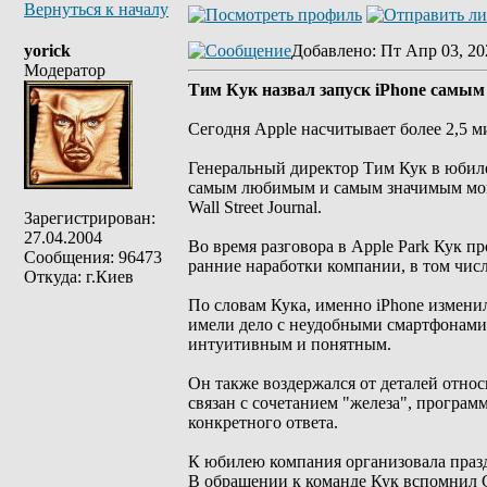
Вернуться к началу
yorick
Добавлено
: Пт Апр 03, 20
Модератор
Тим Кук назвал запуск iPhone самы
Сегодня Apple насчитывает более 2,5 м
Генеральный директор Тим Кук в юбилей
самым любимым и самым значимым моме
Wall Street Journal.
Зарегистрирован:
27.04.2004
Во время разговора в Apple Park Кук п
Сообщения: 96473
ранние наработки компании, в том числ
Откуда: г.Киев
По словам Кука, именно iPhone измени
имели дело с неудобными смартфонами,
интуитивным и понятным.
Он также воздержался от деталей отно
связан с сочетанием "железа", програм
конкретного ответа.
К юбилею компания организовала празд
В обращении к команде Кук вспомнил С