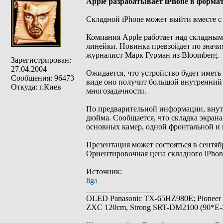
Apple разрабатывает iPhone в форма
Складной iPhone может выйти вместе 
Компания Apple работает над складным
линейки. Новинка превзойдет по значим
журналист Марк Гурман из Bloomberg.
Зарегистрирован:
27.04.2004
Ожидается, что устройство будет имет
Сообщения: 96473
виде оно получит большой внутренний 
Откуда: г.Киев
многозадачности.
По предварительной информации, внутр
дюйма. Сообщается, что складка экран
основных камер, одной фронтальной и 
Презентация может состояться в сентяб
Ориентировочная цена складного iPhon
Источник:
liga
_________________
OLED Panasonic TX-65HZ980E; Pioneer
ZXC 120cm, Strong SRT-DM2100 (90*E-30