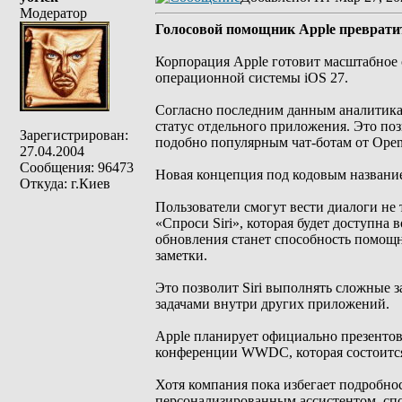
Модератор
Голосовой помощник Apple превратит
Корпорация Apple готовит масштабное 
операционной системы iOS 27.
Согласно последним данным аналитика,
статус отдельного приложения. Это по
Зарегистрирован:
подобно популярным чат-ботам от Open
27.04.2004
Сообщения: 96473
Новая концепция под кодовым название
Откуда: г.Киев
Пользователи смогут вести диалоги не 
«Спроси Siri», которая будет доступна
обновления станет способность помощн
заметки.
Это позволит Siri выполнять сложные 
задачами внутри других приложений.
Apple планирует официально презентов
конференции WWDC, которая состоится
Хотя компания пока избегает подробнос
персонализированным ассистентом, сп