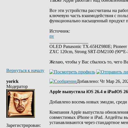
Также Apple работает над обновленным
Все эти устройства рассчитаны на работ
ключевую часть взаимодействия с поль
функционально насыщенный продукт по
Источник:
nv
_________________
OLED Panasonic TX-65HZ980E; Pioneer
ZXC 120cm, Strong SRT-DM2100 (90*E-30
Желаю, чтобы у Вас сбылось то, чего В
Вернуться к началу
yorick
Добавлено
: Чт Мар 26, 20
Модератор
Apple выпустила iOS 26.4 и iPadOS 26
Добавлено восемь новых эмодзи, среди 
Компания Apple выпустила обновления i
совместимых iPhone и iPad. Апдейты в
устанавливаются через стандартное ме
Зарегистрирован: