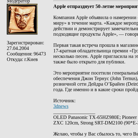
Модератор
Apple отпразднует 50-летие меропри
Компания Apple объявила о намерении 
миру» в течение марта. «Каждое мероп
действии и демонстрирует замечательны
подходящие продукты Apple», — говор
Зарегистрирован:
Первая такая встреча прошла в магазин
27.04.2004
17-кратная обладательница премии «Грэ
Сообщения: 96473
несколько песен. Apple пригласила на
Откуда: г.Киев
также было открыто для публики.
Это мероприятие посетили генеральный 
обеспечения Джон Тернус (John Ternus),
розничной сети Дейдра О’Брайен (Deird
года. Где именно и в какие сроки прой
Источник:
3dnews
_________________
OLED Panasonic TX-65HZ980E; Pioneer
ZXC 120cm, Strong SRT-DM2100 (90*E-30
Желаю, чтобы у Вас сбылось то, чего В