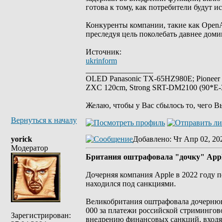
готова к тому, как потребители будут и
Конкуренты компании, такие как OpenA
преследуя цель поколебать давнее дом
Источник:
ukrinform
_________________
OLED Panasonic TX-65HZ980E; Pioneer
ZXC 120cm, Strong SRT-DM2100 (90*E-30
Желаю, чтобы у Вас сбылось то, чего В
Вернуться к началу
yorick
Добавлено
: Чт Апр 02, 20
Модератор
Британия оштрафовала "дочку" Appl
Дочерняя компания Apple в 2022 году 
находился под санкциями.
Великобритания оштрафовала дочернюю к
000 за платежи российской стримингов
Зарегистрирован:
внедрению финансовых санкций, входящ