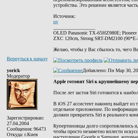
устройства. Это решение является час
Источник:
nv
_________________
OLED Panasonic TX-65HZ980E; Pioneer
ZXC 120cm, Strong SRT-DM2100 (90*E-30
Желаю, чтобы у Вас сбылось то, чего В
Вернуться к началу
yorick
Добавлено
: Пн Мар 30, 20
Модератор
Apple готовит Siri к крупнейшему пе
После лет застоя Siri готовится к наи
В iOS 27 ассистент наконец выйдет из
отдельное приложение. По информации
должен превратить Siri в реального ко
Зарегистрирован:
27.04.2004
Купертиновцы долго сопротивлялись ид
Сообщения: 96473
чтобы просто незаметно вплести искус
Откуда: г.Киев
наступление Google и Samsung, которы