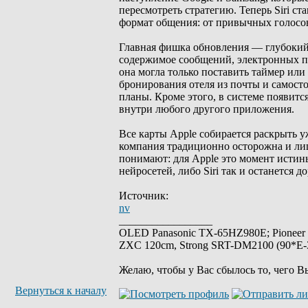
пересмотреть стратегию. Теперь Siri с
формат общения: от привычных голосов
Главная фишка обновления — глубокий 
содержимое сообщений, электронных пи
она могла только поставить таймер или
бронирования отеля из почты и самост
планы. Кроме этого, в системе появитс
внутри любого другого приложения.
Все карты Apple собирается раскрыть
компания традиционно осторожна и лиш
понимают: для Apple это момент истины
нейросетей, либо Siri так и останется 
Источник:
nv
_________________
OLED Panasonic TX-65HZ980E; Pioneer
ZXC 120cm, Strong SRT-DM2100 (90*E-30
Желаю, чтобы у Вас сбылось то, чего В
Вернуться к началу