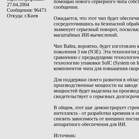
помощью нового серверного чипа собств
27.04.2004
сообщении.
Сообщения: 96473
Откуда: г.Киев
Ожидается, что этот чип будет обеспе
сосредоточившись на безопасной обраб
знаменует серьезный поворот, поскольк
масштабных ИИ-вычислений.
Чип Baltra, вероятно, будет изготовле
поколения 3 нм (N3E). Эта технология
сравнению с предыдущими технологичес
технологию упаковки SoIC (System on I
компонентов чипа для повышения скоро
Для поддержки своего развития в обла
производственные мощности на заводе 
мощностей будет выделена на производс
свидетельствует о серьезных долгосро
В общем, этот шаг демонстрирует стре
интеллекта - от разработки кремния и 
снизить зависимость от внешних поста
аппаратного обеспечения для ИИ.
Источник: