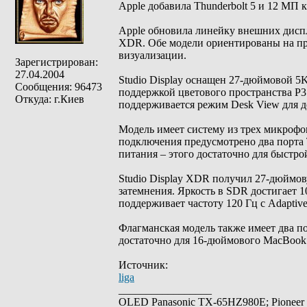
Apple добавила Thunderbolt 5 и 12 МП к
Apple обновила линейку внешних диспле
XDR. Обе модели ориентированы на пр
визуализации.
Зарегистрирован:
27.04.2004
Studio Display оснащен 27-дюймовой 5K
Сообщения: 96473
поддержкой цветового пространства P3
Откуда: г.Киев
поддерживается режим Desk View для д
Модель имеет систему из трех микрофон
подключения предусмотрено два порта T
питания – этого достаточно для быстр
Studio Display XDR получил 27-дюймов
затемнения. Яркость в SDR достигает 1
поддерживает частоту 120 Гц с Adaptiv
Флагманская модель также имеет два по
достаточно для 16-дюймового MacBook Pr
Источник:
liga
_________________
OLED Panasonic TX-65HZ980E; Pioneer