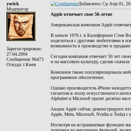
yorick
Добавлено
: Ср Апр 01, 20
Модератор
Apple отмечает свое 50-летие
Американская компания Apple отмечает в
В начале 1976 г. в Калифорнии Стив В
поделиться с другими любителями в из
возможность в производстве и продаже 
Зарегистрирован:
27.04.2004
Сегодня компания отмечает 50 лет свое
Сообщения: 96473
и на массовую культуру, сделав сначал
Откуда: г.Киев
Компания также популяризировала моби
программное обеспечение.
Однако производитель iPhone находится
гигантом в эпоху искусственного интел
Alphabet и Microsoft тратят десятки м
Акции Apple сейчас демонстрируют вто
Apple, Meta, Microsoft, Nvidia и Tesla)
Несмотря на встраиваемые функции маш
задержки во внедрении функций, включа