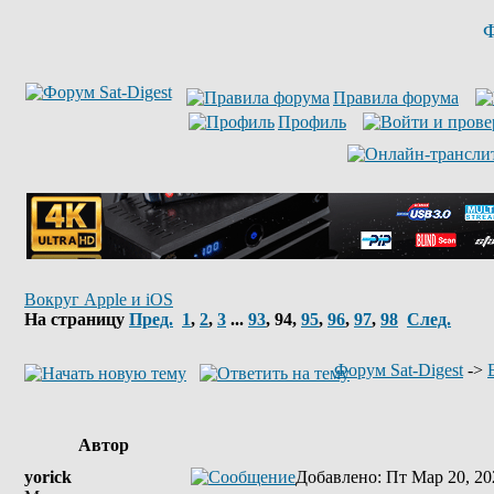
Ф
Правила форума
Профиль
Вокруг Apple и iOS
На страницу
Пред.
1
,
2
,
3
...
93
,
94
,
95
,
96
,
97
,
98
След.
Форум Sat-Digest
->
Автор
yorick
Добавлено
: Пт Мар 20, 20