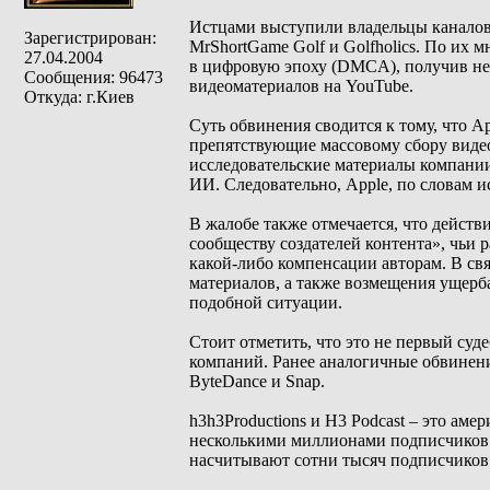
Истцами выступили владельцы каналов h
Зарегистрирован:
MrShortGame Golf и Golfholics. По их 
27.04.2004
в цифровую эпоху (DMCA), получив н
Сообщения: 96473
видеоматериалов на YouTube.
Откуда: г.Киев
Суть обвинения сводится к тому, что 
препятствующие массовому сбору видео
исследовательские материалы компании
ИИ. Следовательно, Apple, по словам 
В жалобе также отмечается, что дейст
сообществу создателей контента», чьи
какой-либо компенсации авторам. В свя
материалов, а также возмещения ущерба
подобной ситуации.
Стоит отметить, что это не первый су
компаний. Ранее аналогичные обвинен
ByteDance и Snap.
h3h3Productions и H3 Podcast – это ам
несколькими миллионами подписчиков. 
насчитывают сотни тысяч подписчиков