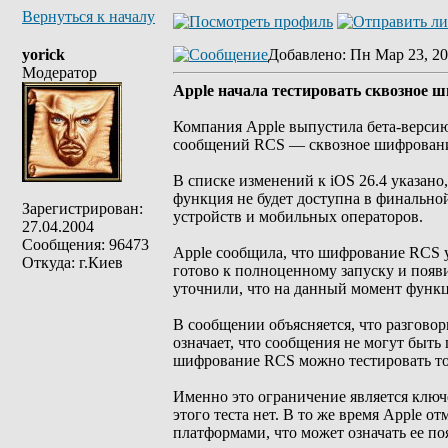
Вернуться к началу
yorick
Добавлено
: Пн Мар 23, 20
Модератор
Apple начала тестировать сквозное 
Компания Apple выпустила бета-версию 
сообщений RCS — сквозное шифрование.
В списке изменений к iOS 26.4 указано
функция не будет доступна в финально
Зарегистрирован:
устройств и мобильных операторов.
27.04.2004
Сообщения: 96473
Apple сообщила, что шифрование RCS уж
Откуда: г.Киев
готово к полноценному запуску и появ
уточнили, что на данный момент функци
В сообщении объясняется, что разгов
означает, что сообщения не могут быть
шифрование RCS можно тестировать тол
Именно это ограничение является ключ
этого теста нет. В то же время Apple о
платформами, что может означать ее по