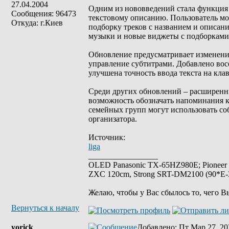
27.04.2004
Одним из нововведений стала функция Pl
Сообщения: 96473
текстовому описанию. Пользователь мож
Откуда: г.Киев
подборку треков с названием и описан
музыки и новые виджеты с подборками
Обновление предусматривает изменения
управление субтитрами. Добавлено восе
улучшена точность ввода текста на кла
Среди других обновлений – расширенны
возможность обозначать напоминания ка
семейных групп могут использовать с
организатора.
Источник:
liga
_________________
OLED Panasonic TX-65HZ980E; Pioneer
ZXC 120cm, Strong SRT-DM2100 (90*E-30
Желаю, чтобы у Вас сбылось то, чего В
Вернуться к началу
yorick
Добавлено
: Пт Мар 27, 20