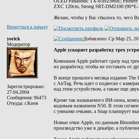
OLED Panasonic TX-65HZ980E; Pioneer
ZXC 120cm, Strong SRT-DM2100 (90*E-30
Желаю, чтобы у Вас сбылось то, чего В
Вернуться к началу
yorick
Добавлено
: Ср Мар 25, 20
Модератор
Apple ускоряет разработку трех устр
Компания Apple работает сразу над тр
их разработку, чтобы не отставать от 
В конце прошлого месяца издание The I
с AirTag. Речь идет о подвеске с каме
Зарегистрирован:
над этим устройством, а также еще дв
27.04.2004
Сообщения: 96473
Кроме так называемого ИИ-пина, компа
Откуда: г.Киев
кодовым названием N50. В этом сегмент
с умными очками, а Snap планирует вып
Новые очки Apple, по данным Bloomber
производство уже в декабре, а публичны