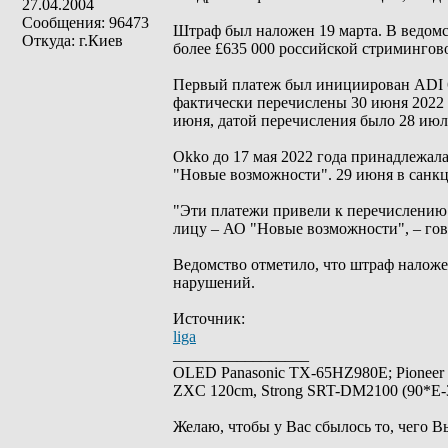
27.04.2004
Сообщения: 96473
Штраф был наложен 19 марта. В ведомств
Откуда: г.Киев
более £635 000 российской стримингов
Первый платеж был инициирован ADI 6 
фактически перечислены 30 июня 2022 
июня, датой перечисления было 28 июл
Okko до 17 мая 2022 года принадлежала
"Новые возможности". 29 июня в санк
"Эти платежи привели к перечислению
лицу – АО "Новые возможности", – гов
Ведомство отметило, что штраф наложе
нарушений.
Источник:
liga
_________________
OLED Panasonic TX-65HZ980E; Pioneer
ZXC 120cm, Strong SRT-DM2100 (90*E-30
Желаю, чтобы у Вас сбылось то, чего В