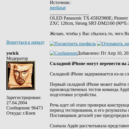
Источник:
mediasat
_________________
OLED Panasonic TX-65HZ980E; Pioneer
ZXC 120cm, Strong SRT-DM2100 (90*E-30
Желаю, чтобы у Вас сбылось то, чего В
Вернуться к началу
yorick
Добавлено
: Пт Апр 10, 20
Модератор
Cкладной iPhone могут перенести на 
Складной iPhone задерживается из-за 
Первый складной iPhone может выйти п
производственных тестов команда Appl
подготовки устройства.
Зарегистрирован:
27.04.2004
Речь идет об этапе проверки конструк
Сообщения: 96473
период тестирования, и его результаты
Откуда: г.Киев
Поставщиков деталей уже предупредили
Сначала Apple рассчитывала представи