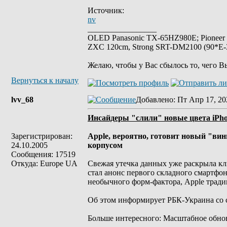
Источник:
nv
_________________
OLED Panasonic TX-65HZ980E; Pioneer
ZXC 120cm, Strong SRT-DM2100 (90*E-30
Желаю, чтобы у Вас сбылось то, чего В
Вернуться к началу
lvv_68
Добавлено
: Пт Апр 17, 20
Инсайдеры "слили" новые цвета iPho
Зарегистрирован:
Apple, вероятно, готовит новый "вин
24.10.2005
корпусом
Сообщения: 17519
Откуда: Europe UA
Свежая утечка данных уже раскрыла клю
стал анонс первого складного смартфон
необычного форм-фактора, Apple тради
Об этом информирует РБК-Украина со 
Больше интересного: Масштабное обновл