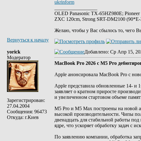
ukrinform
_________________
OLED Panasonic TX-65HZ980E; Pioneer
ZXC 120cm, Strong SRT-DM2100 (90*E-30
Желаю, чтобы у Вас сбылось то, чего В
Вернуться к началу
yorick
Добавлено
: Ср Апр 15, 20
Модератор
MacBook Pro 2026 с M5 Pro дебютиров
Apple анонсировала MacBook Pro с новой
Apple представила обновленные 14- и
заявляет о кратном приросте производи
и увеличенном стартовом объеме памят
Зарегистрирован:
27.04.2004
M5 Pro и M5 Max построены на новой ар
Сообщения: 96473
высокой производительности. Чипы пол
Откуда: г.Киев
двенадцать для стабильной работы под
ядре, что ускоряет обработку задач с и
По заявлению компании, обработка зап