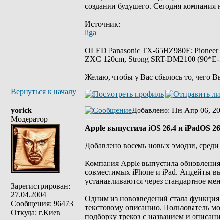
создании будущего. Сегодня компания 
Источник:
liga
_________________
OLED Panasonic TX-65HZ980E; Pioneer
ZXC 120cm, Strong SRT-DM2100 (90*E-30
Желаю, чтобы у Вас сбылось то, чего В
Вернуться к началу
yorick
Добавлено
: Пн Апр 06, 20
Модератор
Apple выпустила iOS 26.4 и iPadOS 26
Добавлено восемь новых эмодзи, среди 
Компания Apple выпустила обновления i
совместимых iPhone и iPad. Апдейты в
устанавливаются через стандартное ме
Зарегистрирован:
27.04.2004
Одним из нововведений стала функция Pl
Сообщения: 96473
текстовому описанию. Пользователь мож
Откуда: г.Киев
подборку треков с названием и описан