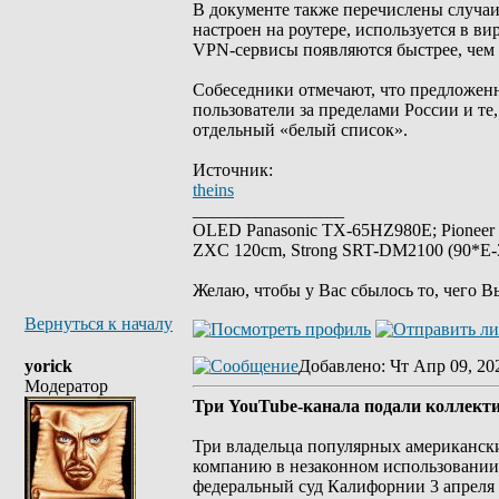
В документе также перечислены случаи
настроен на роутере, используется в ви
VPN-сервисы появляются быстрее, чем 
Собеседники отмечают, что предложен
пользователи за пределами России и те
отдельный «белый список».
Источник:
theins
_________________
OLED Panasonic TX-65HZ980E; Pioneer
ZXC 120cm, Strong SRT-DM2100 (90*E-30
Желаю, чтобы у Вас сбылось то, чего В
Вернуться к началу
yorick
Добавлено
: Чт Апр 09, 20
Модератор
Три YouTube-канала подали коллект
Три владельца популярных американск
компанию в незаконном использовании 
федеральный суд Калифорнии 3 апреля 