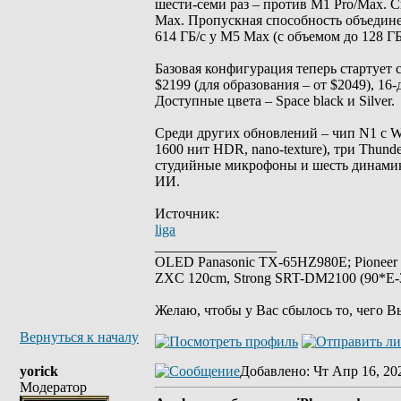
шести-семи раз – против M1 Pro/Max. 
Max. Пропускная способность объединен
614 ГБ/с у M5 Max (с объемом до 128 ГБ
Базовая конфигурация теперь стартует 
$2199 (для образования – от $2049), 16
Доступные цвета – Space black и Silver.
Среди других обновлений – чип N1 с Wi-
1600 нит HDR, nano-texture), три Thund
студийные микрофоны и шесть динамиков 
ИИ.
Источник:
liga
_________________
OLED Panasonic TX-65HZ980E; Pioneer
ZXC 120cm, Strong SRT-DM2100 (90*E-30
Желаю, чтобы у Вас сбылось то, чего В
Вернуться к началу
yorick
Добавлено
: Чт Апр 16, 20
Модератор