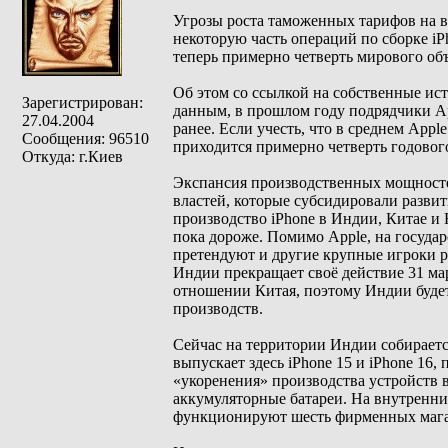
Угрозы роста таможенных тарифов на 
некоторую часть операций по сборке iP
теперь примерно четверть мирового об
Об этом со ссылкой на собственные и
Зарегистрирован:
данным, в прошлом году подрядчики Ap
27.04.2004
ранее. Если учесть, что в среднем Appl
Сообщения: 96510
приходится примерно четверть годовог
Откуда: г.Киев
Экспансия производственных мощносте
властей, которые субсидировали развит
производство iPhone в Индии, Китае и 
пока дороже. Помимо Apple, на госуд
претендуют и другие крупные игроки 
Индии прекращает своё действие 31 м
отношении Китая, поэтому Индии будет
производств.
Сейчас на территории Индии собирается
выпускает здесь iPhone 15 и iPhone 16,
«укоренения» производства устройств 
аккумуляторные батареи. На внутренни
функционируют шесть фирменных магази