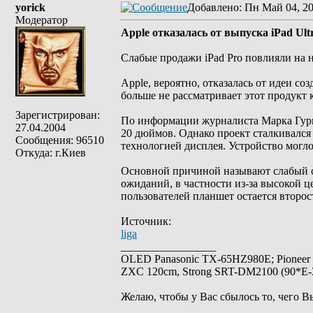
yorick
Добавлено
: Пн Май 04, 2
Модератор
Apple отказалась от выпуска iPad Ultr
Слабые продажи iPad Pro повлияли на 
Apple, вероятно, отказалась от идеи со
больше не рассматривает этот продукт 
Зарегистрирован:
По информации журналиста Марка Гурма
27.04.2004
20 дюймов. Однако проект сталкивался
Сообщения: 96510
технологией дисплея. Устройство могло
Откуда: г.Киев
Основной причиной называют слабый с
ожиданий, в частности из-за высокой ц
пользователей планшет остается второ
Источник:
liga
_________________
OLED Panasonic TX-65HZ980E; Pioneer
ZXC 120cm, Strong SRT-DM2100 (90*E-30
Желаю, чтобы у Вас сбылось то, чего В