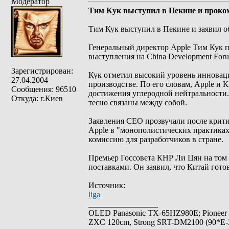
Модератор
Тим Кук выступил в Пекине и проко
Тим Кук выступил в Пекине и заявил о
Генеральный директор Apple Тим Кук п
выступления на China Development For
Зарегистрирован:
Кук отметил высокий уровень инноваци
27.04.2004
производстве. По его словам, Apple и 
Сообщения: 96510
достижения углеродной нейтральности.
Откуда: г.Киев
тесно связаны между собой.
Заявления CEO прозвучали после крит
Apple в "монополистических практиках"
комиссию для разработчиков в стране.
Премьер Госсовета КНР Ли Цян на том
поставками. Он заявил, что Китай гото
Источник:
liga
_________________
OLED Panasonic TX-65HZ980E; Pioneer
ZXC 120cm, Strong SRT-DM2100 (90*E-30