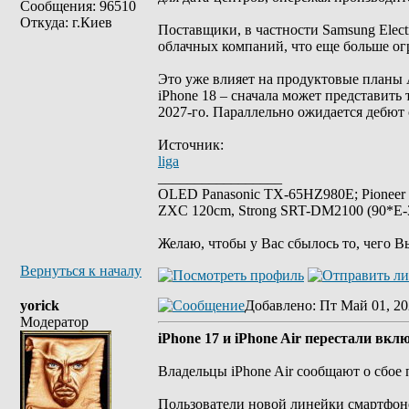
Сообщения: 96510
Откуда: г.Киев
Поставщики, в частности Samsung Elect
облачных компаний, что еще больше ог
Это уже влияет на продуктовые планы 
iPhone 18 – сначала может представить 
2027-го. Параллельно ожидается дебют 
Источник:
liga
_________________
OLED Panasonic TX-65HZ980E; Pioneer
ZXC 120cm, Strong SRT-DM2100 (90*E-30
Желаю, чтобы у Вас сбылось то, чего В
Вернуться к началу
yorick
Добавлено
: Пт Май 01, 20
Модератор
iPhone 17 и iPhone Air перестали вкл
Владельцы iPhone Air сообщают о сбое 
Пользователи новой линейки смартфоно