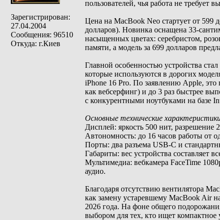
пользователей, чья работа не требует
Зарегистрирован:
Цена на MacBook Neo стартует от 599 
27.04.2004
долларов). Новинка оснащена 33-санти
Сообщения: 96510
насыщенных цветах: серебристом, розо
Откуда: г.Киев
памяти, а модель за 699 долларов предл
Главной особенностью устройства стал
которые используются в дорогих моделя
iPhone 16 Pro. По заявлению Apple, это
как вебсерфинг) и до 3 раз быстрее в
с конкурентными ноутбуками на базе Inte
Основные технические характеристики
Дисплей: яркость 500 нит, разрешение
Автономность: до 16 часов работы от о
Порты: два разъема USB-C и стандартн
Габариты: вес устройства составляет все
Мультимедиа: вебкамера FaceTime 1080
аудио.
Благодаря отсутствию вентилятора Mac
как замену устаревшему MacBook Air на
2026 года. На фоне общего подорожани
выбором для тех, кто ищет компактное 