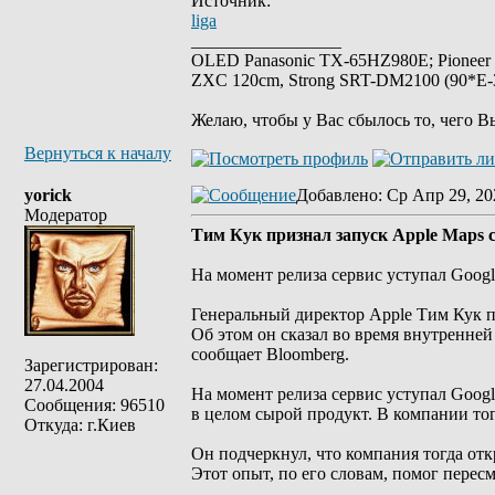
Источник:
liga
_________________
OLED Panasonic TX-65HZ980E; Pioneer
ZXC 120cm, Strong SRT-DM2100 (90*E-30
Желаю, чтобы у Вас сбылось то, чего В
Вернуться к началу
yorick
Добавлено
: Ср Апр 29, 20
Модератор
Тим Кук признал запуск Apple Maps 
На момент релиза сервис уступал Googl
Генеральный директор Apple Тим Кук пр
Об этом он сказал во время внутренне
сообщает Bloomberg.
Зарегистрирован:
27.04.2004
На момент релиза сервис уступал Goog
Сообщения: 96510
в целом сырой продукт. В компании то
Откуда: г.Киев
Он подчеркнул, что компания тогда от
Этот опыт, по его словам, помог пересм