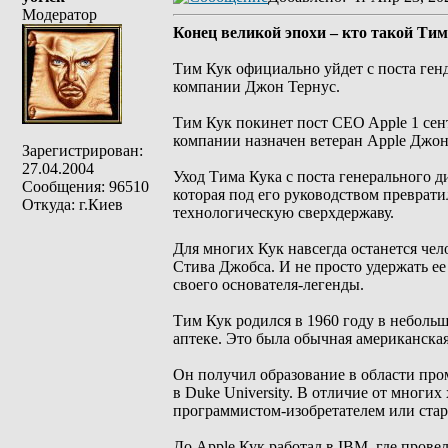
Модератор
Конец великой эпохи – кто такой Тим
Тим Кук официально уйдет с поста генд
компании Джон Тернус.
Тим Кук покинет пост CEO Apple 1 сен
компании назначен ветеран Apple Джон
Зарегистрирован:
27.04.2004
Уход Тима Кука с поста генерального д
Сообщения: 96510
которая под его руководством преврат
Откуда: г.Киев
технологическую сверхдержаву.
Для многих Кук навсегда останется че
Стива Джобса. И не просто удержать ее 
своего основателя-легенды.
Тим Кук родился в 1960 году в небольш
аптеке. Это была обычная американская
Он получил образование в области пр
в Duke University. В отличие от мног
программистом-изобретателем или стар
До Apple Кук работал в IBM, где прове