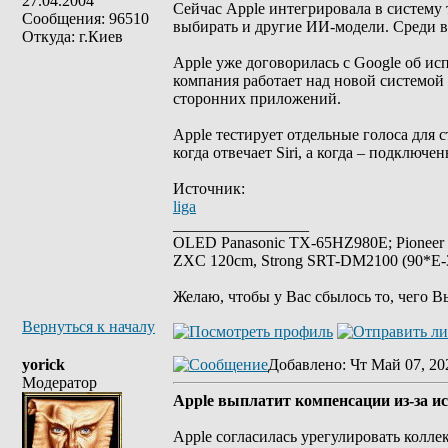
27.04.2004
Сейчас Apple интегрировала в систему
Сообщения: 96510
выбирать и другие ИИ-модели. Среди в
Откуда: г.Киев
Apple уже договорилась с Google об исп
компания работает над новой системой 
сторонних приложений.
Apple тестирует отдельные голоса для 
когда отвечает Siri, а когда – подключ
Источник:
liga
_________________
OLED Panasonic TX-65HZ980E; Pioneer
ZXC 120cm, Strong SRT-DM2100 (90*E-30
Желаю, чтобы у Вас сбылось то, чего В
Вернуться к началу
yorick
Добавлено
: Чт Май 07, 20
Модератор
Apple выплатит компенсации из-за ис
Apple согласилась урегулировать колл