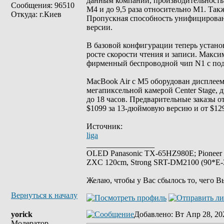
данным компании, производительность 
Сообщения: 96510
M4 и до 9,5 раза относительно M1. Так
Откуда: г.Киев
Пропускная способность унифицированн
версии.
В базовой конфигурации теперь устано
росте скорости чтения и записи. Макси
фирменный беспроводной чип N1 с подде
MacBook Air с M5 оборудован дисплеем L
мегапиксельной камерой Center Stage, 
до 18 часов. Предварительные заказы о
$1099 за 13-дюймовую версию и от $12
Источник:
liga
_________________
OLED Panasonic TX-65HZ980E; Pioneer
ZXC 120cm, Strong SRT-DM2100 (90*E-30
Желаю, чтобы у Вас сбылось то, чего В
Вернуться к началу
yorick
Добавлено
: Вт Апр 28, 20
Модератор