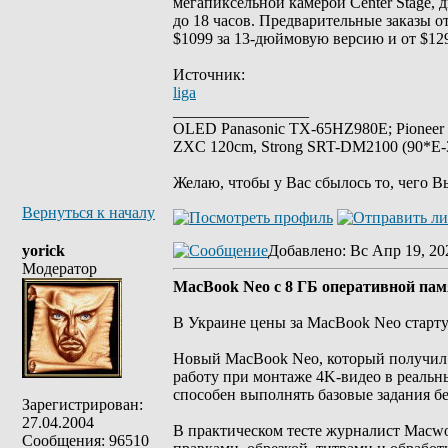
мегапиксельной камерой Center Stage, 
до 18 часов. Предварительные заказы о
$1099 за 13-дюймовую версию и от $12
Источник:
liga
_________________
OLED Panasonic TX-65HZ980E; Pioneer
ZXC 120cm, Strong SRT-DM2100 (90*E-30
Желаю, чтобы у Вас сбылось то, чего В
Вернуться к началу
yorick
Добавлено
: Вс Апр 19, 20
Модератор
MacBook Neo с 8 ГБ оперативной пам
В Украине цены за MacBook Neo старту
Новый MacBook Neo, который получил 
работу при монтаже 4K-видео в реальны
способен выполнять базовые задания бе
Зарегистрирован:
27.04.2004
В практическом тесте журналист Macwo
Сообщения: 96510