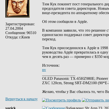
Тим Кук покинет пост генерального дир
председателя совета директоров. Новы
вице-президента по аппаратному обесп
Об этом сообщили в Apple.
Зарегистрирован:
27.04.2004
В компании заявили, что это решение с
Сообщения: 96510
единогласно поддержал совет директоро
Откуда: г.Киев
переход.
Тим Кук присоединился к Apple в 1998 
руководства Apple превратилась в одну
чем в десять раз — примерно с $350 млр
Источник:
nv
_________________
OLED Panasonic TX-65HZ980E; Pioneer
ZXC 120cm, Strong SRT-DM2100 (90*E-30
Желаю, чтобы у Вас сбылось то, чего В
Вернуться к началу
yorick
Добавлено
: Чт Апр 23, 20