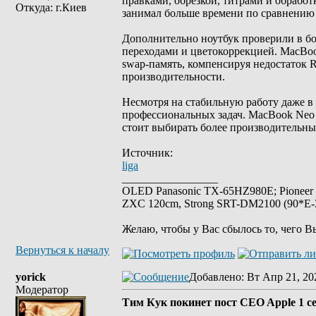
правками, обрезкой, титрами и обработк
Откуда: г.Киев
занимал больше времени по сравнению
Дополнительно ноутбук проверили в бо
переходами и цветокоррекцией. MacBook
swap-память, компенсируя недостаток 
производительности.
Несмотря на стабильную работу даже в
профессиональных задач. MacBook Neo 
стоит выбирать более производительны
Источник:
liga
_________________
OLED Panasonic TX-65HZ980E; Pioneer
ZXC 120cm, Strong SRT-DM2100 (90*E-30
Желаю, чтобы у Вас сбылось то, чего В
Вернуться к началу
yorick
Добавлено
: Вт Апр 21, 20
Модератор
Тим Кук покинет пост CEO Apple 1 с