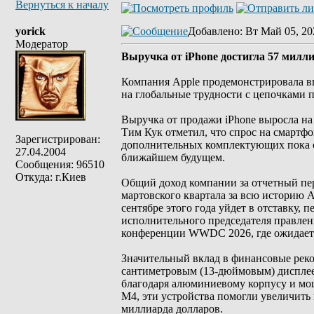
Вернуться к началу
yorick
Добавлено
: Вт Май 05, 20
Модератор
Выручка от iPhone достигла 57 милл
Компания Apple продемонстрировала вп
на глобальные трудности с цепочками 
Выручка от продажи iPhone выросла на
Тим Кук отметил, что спрос на смартф
Зарегистрирован:
дополнительных комплектующих пока о
27.04.2004
ближайшем будущем.
Сообщения: 96510
Откуда: г.Киев
Общий доход компании за отчетный пер
мартовского квартала за всю историю A
сентябре этого года уйдет в отставку,
исполнительного председателя правлени
конференции WWDC 2026, где ожидается
Значительный вклад в финансовые рек
сантиметровым (13-дюймовым) дисплеем
благодаря алюминиевому корпусу и мощн
M4, эти устройства помогли увеличить 
миллиарда долларов.