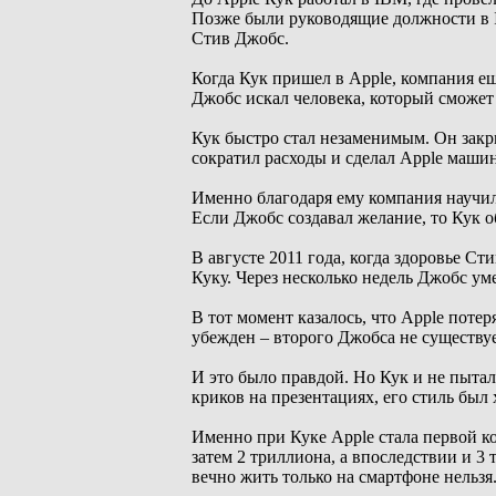
Позже были руководящие должности в In
Стив Джобс.
Когда Кук пришел в Apple, компания ещ
Джобс искал человека, который сможет 
Кук быстро стал незаменимым. Он закр
сократил расходы и сделал Apple маши
Именно благодаря ему компания научил
Если Джобс создавал желание, то Кук 
В августе 2011 года, когда здоровье С
Куку. Через несколько недель Джобс ум
В тот момент казалось, что Apple пот
убежден – второго Джобса не существуе
И это было правдой. Но Кук и не пыталс
криков на презентациях, его стиль бы
Именно при Куке Apple стала первой ко
затем 2 триллиона, а впоследствии и 3
вечно жить только на смартфоне нельзя