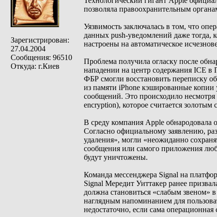
Технологический гигант Apple официал
позволяла правоохранительным органам
Уязвимость заключалась в том, что оп
данных push-уведомлений даже тогда, 
Зарегистрирован:
настроены на автоматическое исчезнов
27.04.2004
Сообщения: 96510
Проблема получила огласку после обна
Откуда: г.Киев
нападении на центр содержания ICE в 
ФБР смогли восстановить переписку о
из памяти iPhone кэшированные копии
сообщений. Это происходило несмотря н
encryption), которое считается золотым
В среду компания Apple обнародовала о
Согласно официальному заявлению, раз
удаления», могли «неожиданно сохранят
сообщения или самого приложения люб
будут уничтожены.
Команда мессенджера Signal на платфор
Signal Мередит Уиттакер ранее призвал
должна становиться «слабым звеном» в
наглядным напоминанием для пользова
недостаточно, если сама операционная