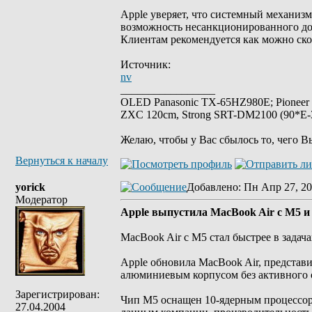
Apple уверяет, что системный механиз
возможность несанкционированного дос
Клиентам рекомендуется как можно ско
Источник:
nv
_________________
OLED Panasonic TX-65HZ980E; Pioneer
ZXC 120cm, Strong SRT-DM2100 (90*E-30
Желаю, чтобы у Вас сбылось то, чего В
Вернуться к началу
yorick
Добавлено
: Пн Апр 27, 20
Модератор
Apple выпустила MacBook Air с M5 и
MacBook Air с M5 стал быстрее в задач
Apple обновила MacBook Air, представ
алюминиевым корпусом без активного о
Зарегистрирован:
Чип M5 оснащен 10-ядерным процессором
27.04.2004