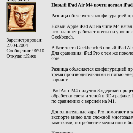
Новый iPad Air M4 почти догнал iPad
Разница объясняется конфигурацией пр
Новый Apple iPad Air на чипе M4 начал
что планшет работает почти на уровне 
Geekbench.
Зарегистрирован:
27.04.2004
В базе теста Geekbench 6 новый iPad Ai
Сообщения: 96510
Для сравнения: iPad Pro с тем же покол
Откуда: г.Киев
core.
Разница объясняется конфигурацией про
тремя производительными и пятью энер
вариант.
iPad Air с M4 получил 8-ядерный проц
обработки света и теней в 3D-графике.
по сравнению с версией на M1.
Дополнительные ядра Pro помогают в з
экспорте видео или сложной многозадач
заметками, потребление медиа или в б