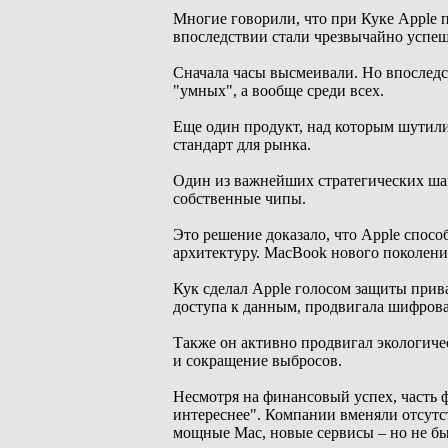
Многие говорили, что при Куке Apple 
впоследствии стали чрезвычайно успе
Сначала часы высмеивали. Но впоследс
"умных", а вообще среди всех.
Еще один продукт, над которым шутили
стандарт для рынка.
Один из важнейших стратегических шаго
собственные чипы.
Это решение доказало, что Apple спосо
архитектуру. MacBook нового поколения
Кук сделал Apple голосом защиты прив
доступа к данным, продвигала шифров
Также он активно продвигал экологиче
и сокращение выбросов.
Несмотря на финансовый успех, часть 
интереснее". Компании вменяли отсут
мощные Mac, новые сервисы – но не был