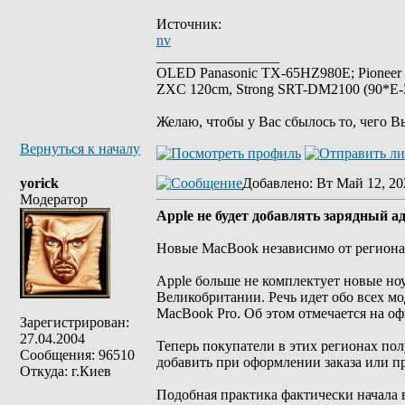
Источник:
nv
_________________
OLED Panasonic TX-65HZ980E; Pioneer
ZXC 120cm, Strong SRT-DM2100 (90*E-30
Желаю, чтобы у Вас сбылось то, чего В
Вернуться к началу
yorick
Добавлено
: Вт Май 12, 20
Модератор
Apple не будет добавлять зарядный 
Новые MacBook независимо от региона
Apple больше не комплектует новые но
Великобритании. Речь идет обо всех мо
MacBook Pro. Об этом отмечается на о
Зарегистрирован:
27.04.2004
Теперь покупатели в этих регионах пол
Сообщения: 96510
добавить при оформлении заказа или п
Откуда: г.Киев
Подобная практика фактически начала 