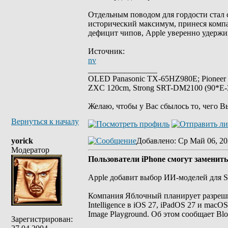
Отдельным поводом для гордости стал 
исторический максимум, принеся компа
дефицит чипов, Apple уверенно удержи
Источник:
nv
_________________
OLED Panasonic TX-65HZ980E; Pioneer
ZXC 120cm, Strong SRT-DM2100 (90*E-30
Желаю, чтобы у Вас сбылось то, чего В
Вернуться к началу
yorick
Добавлено
: Ср Май 06, 20
Модератор
Пользователи iPhone смогут заменит
Apple добавит выбор ИИ-моделей для Siri
Компания Яблочный планирует разреши
Intelligence в iOS 27, iPadOS 27 и macOS
Image Playground. Об этом сообщает Bl
Зарегистрирован: