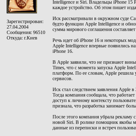
Intelligence и Siri. Владельцы iPhone 1
каждое устройство. Об этом пишет изд
Иск рассматривали в окружном суде Са
Зарегистрирован:
будто функции Apple Intelligence и об
27.04.2004
сумма мирового соглашения составляет 
Сообщения: 96510
Откуда: г.Киев
Речь идет об iPhone 16 и некоторых мо
Apple Intelligence впервые появились н
iPhone 16.
В Apple заявили, что не признают вин
Times, что с момента запуска Apple Int
платформ. По ее словам, Apple решила 
сервисов.
Иск стал следствием заявления Apple в 
Тогда компания сообщала, что работает
доступ к личному контексту пользоват
признала, что разработка занимает бол
После этого компания убрала рекламу 
новой Siri. В ролике помощник якобы м
данные из переписки и встреч пользова