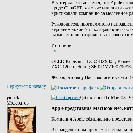
В материале отмечается, что Apple сто
вроде ChatGPT, которые изменили ожи
критиковали компанию за медленное ра
Руководитель программного направлени
версией» новой Siri, которая будет со
называет ориентировочных сроков запу
Источник:
nv
_________________
OLED Panasonic TX-65HZ980E; Pioneer
ZXC 120cm, Strong SRT-DM2100 (90*E-30
Желаю, чтобы у Вас сбылось то, чего В
Вернуться к началу
yorick
Добавлено
: Пт Май 08, 20
Модератор
Apple представила MacBook Neo, кото
Компания Apple официально представи
Эта модель стала прямым ответом на п