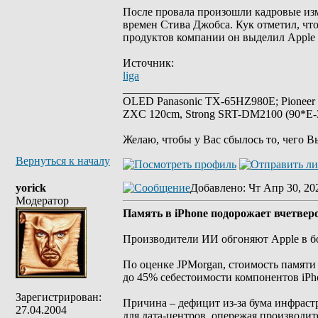
После провала произошли кадровые из
времен Стива Джобса. Кук отметил, чт
продуктов компании он выделил Apple 
Источник:
liga
_________________
OLED Panasonic TX-65HZ980E; Pioneer
ZXC 120cm, Strong SRT-DM2100 (90*E-30
Желаю, чтобы у Вас сбылось то, чего В
Вернуться к началу
yorick
Добавлено
: Чт Апр 30, 20
Модератор
Память в iPhone подорожает вчетверо
Производители ИИ обгоняют Apple в бо
По оценке JPMorgan, стоимость памяти 
до 45% себестоимости компонентов iPhon
Зарегистрирован:
Причина – дефицит из-за бума инфрас
27.04.2004
для дата-центров, опережая производит