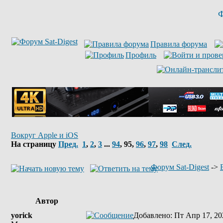
Ф
Правила форума
Профиль
Вокруг Apple и iOS
На страницу
Пред.
1
,
2
,
3
...
94
,
95
,
96
,
97
,
98
След.
Форум Sat-Digest
->
Автор
yorick
Добавлено
: Пт Апр 17, 20