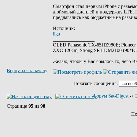
Смартфон стал первым iPhone с разъемо
дюймовый дисплей и поддержку LTE. П
предлагались как бюджетные на разви
Источник:
liga
_________________
OLED Panasonic TX-65HZ980E; Pioneer
ZXC 120cm, Strong SRT-DM2100 (90*E-30
Желаю, чтобы у Вас сбылось то, чего В
Вернуться к началу
Показать сообщения:
Форум Sat-Digest
->
Страница
95
из
98
Пе