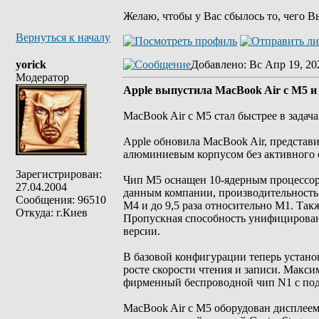
Желаю, чтобы у Вас сбылось то, чего В
Вернуться к началу
yorick
Добавлено
: Вс Апр 19, 20
Модератор
Apple выпустила MacBook Air с M5 и
MacBook Air с M5 стал быстрее в задач
Apple обновила MacBook Air, представ
алюминиевым корпусом без активного о
Зарегистрирован:
Чип M5 оснащен 10-ядерным процессором
27.04.2004
данным компании, производительность 
Сообщения: 96510
M4 и до 9,5 раза относительно M1. Так
Откуда: г.Киев
Пропускная способность унифицированн
версии.
В базовой конфигурации теперь устано
росте скорости чтения и записи. Макси
фирменный беспроводной чип N1 с подде
MacBook Air с M5 оборудован дисплеем L