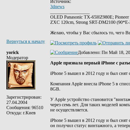
Источник:
3dnews
_________________
OLED Panasonic TX-65HZ980E; Pioneer
ZXC 120cm, Strong SRT-DM2100 (90*E-30
Желаю, чтобы у Вас сбылось то, чего В
Вернуться к началу
yorick
Добавлено
: Пн Май 18, 2
Модератор
Apple признала первый iPhone с раз
iPhone 5 вышел в 2012 году и был снят 
Компания Apple внесла iPhone 5 в спис
8GB.
Зарегистрирован:
У Apple устройство становится "винта
27.04.2004
через семь лет. Для таких моделей ко
Сообщения: 96510
не осуществляется.
Откуда: г.Киев
iPhone 5 вышел в 2012 году и был снят с
он получил статус винтажного, а тепер