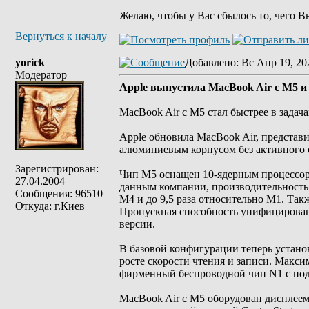
Желаю, чтобы у Вас сбылось то, чего В
Вернуться к началу
yorick
Добавлено
: Вс Апр 19, 20
Модератор
Apple выпустила MacBook Air с M5 и
MacBook Air с M5 стал быстрее в задач
Apple обновила MacBook Air, представ
алюминиевым корпусом без активного о
Зарегистрирован:
Чип M5 оснащен 10-ядерным процессором
27.04.2004
данным компании, производительность 
Сообщения: 96510
M4 и до 9,5 раза относительно M1. Так
Откуда: г.Киев
Пропускная способность унифицированн
версии.
В базовой конфигурации теперь устано
росте скорости чтения и записи. Макси
фирменный беспроводной чип N1 с подде
MacBook Air с M5 оборудован дисплеем L