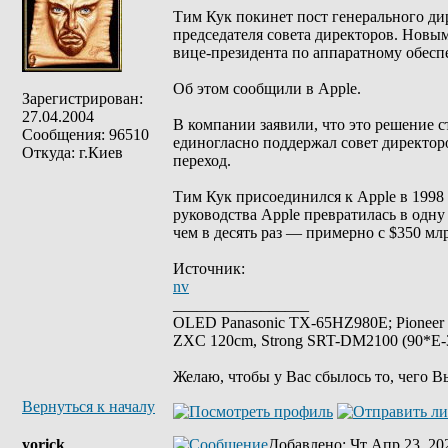
Тим Кук покинет пост генерального дир
председателя совета директоров. Новы
вице-президента по аппаратному обесп
Об этом сообщили в Apple.
Зарегистрирован:
27.04.2004
В компании заявили, что это решение с
Сообщения: 96510
единогласно поддержал совет директоро
Откуда: г.Киев
переход.
Тим Кук присоединился к Apple в 1998 
руководства Apple превратилась в одну
чем в десять раз — примерно с $350 млр
Источник:
nv
_________________
OLED Panasonic TX-65HZ980E; Pioneer
ZXC 120cm, Strong SRT-DM2100 (90*E-30
Желаю, чтобы у Вас сбылось то, чего В
Вернуться к началу
yorick
Добавлено
: Чт Апр 23, 20