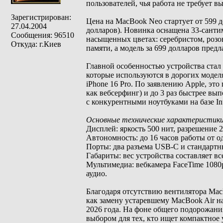
пользователей, чья работа не требует
Зарегистрирован:
Цена на MacBook Neo стартует от 599 
27.04.2004
долларов). Новинка оснащена 33-санти
Сообщения: 96510
насыщенных цветах: серебристом, розо
Откуда: г.Киев
памяти, а модель за 699 долларов предл
Главной особенностью устройства стал
которые используются в дорогих моделя
iPhone 16 Pro. По заявлению Apple, это
как вебсерфинг) и до 3 раз быстрее в
с конкурентными ноутбуками на базе Inte
Основные технические характеристики
Дисплей: яркость 500 нит, разрешение
Автономность: до 16 часов работы от о
Порты: два разъема USB-C и стандартн
Габариты: вес устройства составляет все
Мультимедиа: вебкамера FaceTime 1080
аудио.
Благодаря отсутствию вентилятора Mac
как замену устаревшему MacBook Air на
2026 года. На фоне общего подорожани
выбором для тех, кто ищет компактное 