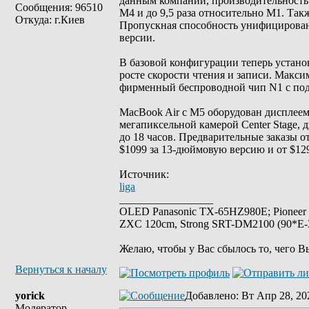
данным компании, производительность 
Сообщения: 96510
M4 и до 9,5 раза относительно M1. Так
Откуда: г.Киев
Пропускная способность унифицированн
версии.
В базовой конфигурации теперь устано
росте скорости чтения и записи. Макси
фирменный беспроводной чип N1 с подде
MacBook Air с M5 оборудован дисплеем L
мегапиксельной камерой Center Stage, 
до 18 часов. Предварительные заказы о
$1099 за 13-дюймовую версию и от $12
Источник:
liga
_________________
OLED Panasonic TX-65HZ980E; Pioneer
ZXC 120cm, Strong SRT-DM2100 (90*E-30
Желаю, чтобы у Вас сбылось то, чего В
Вернуться к началу
yorick
Добавлено
: Вт Апр 28, 20
Модератор