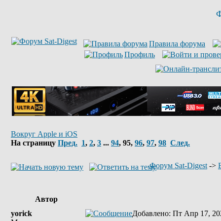
Ф
Правила форума
Профиль
Вокруг Apple и iOS
На страницу
Пред.
1
,
2
,
3
...
94
,
95
,
96
,
97
,
98
След.
Форум Sat-Digest
->
Автор
yorick
Добавлено
: Пт Апр 17, 20