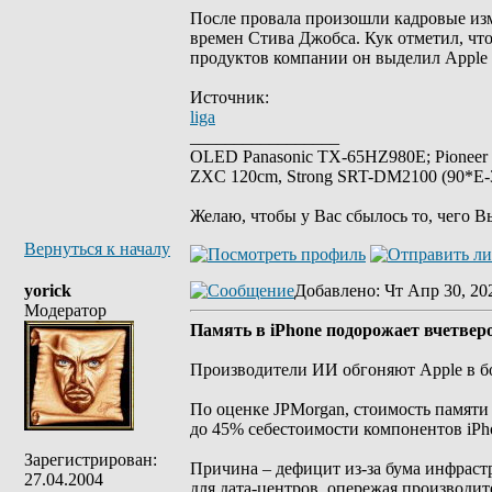
После провала произошли кадровые из
времен Стива Джобса. Кук отметил, чт
продуктов компании он выделил Apple 
Источник:
liga
_________________
OLED Panasonic TX-65HZ980E; Pioneer
ZXC 120cm, Strong SRT-DM2100 (90*E-30
Желаю, чтобы у Вас сбылось то, чего В
Вернуться к началу
yorick
Добавлено
: Чт Апр 30, 20
Модератор
Память в iPhone подорожает вчетверо
Производители ИИ обгоняют Apple в бо
По оценке JPMorgan, стоимость памяти 
до 45% себестоимости компонентов iPhon
Зарегистрирован:
Причина – дефицит из-за бума инфрас
27.04.2004
для дата-центров, опережая производит