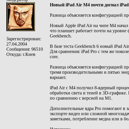
Новый iPad Air M4 почти догнал iPad
Разница объясняется конфигурацией пр
Новый Apple iPad Air на чипе M4 начал
что планшет работает почти на уровне 
Geekbench.
Зарегистрирован:
27.04.2004
В базе теста Geekbench 6 новый iPad Ai
Сообщения: 96510
Для сравнения: iPad Pro с тем же покол
Откуда: г.Киев
core.
Разница объясняется конфигурацией про
тремя производительными и пятью энер
вариант.
iPad Air с M4 получил 8-ядерный проц
обработки света и теней в 3D-графике.
по сравнению с версией на M1.
Дополнительные ядра Pro помогают в з
экспорте видео или сложной многозадач
заметками, потребление медиа или в б