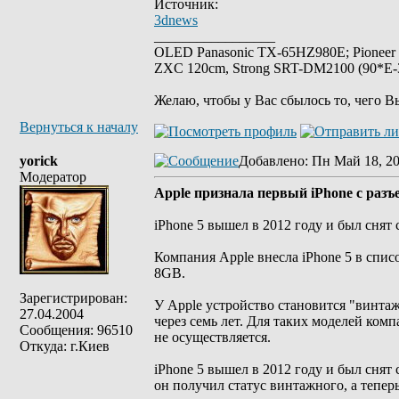
Источник:
3dnews
_________________
OLED Panasonic TX-65HZ980E; Pioneer
ZXC 120cm, Strong SRT-DM2100 (90*E-30
Желаю, чтобы у Вас сбылось то, чего В
Вернуться к началу
yorick
Добавлено
: Пн Май 18, 2
Модератор
Apple признала первый iPhone с раз
iPhone 5 вышел в 2012 году и был снят 
Компания Apple внесла iPhone 5 в спис
8GB.
Зарегистрирован:
У Apple устройство становится "винта
27.04.2004
через семь лет. Для таких моделей ко
Сообщения: 96510
не осуществляется.
Откуда: г.Киев
iPhone 5 вышел в 2012 году и был снят с
он получил статус винтажного, а тепер