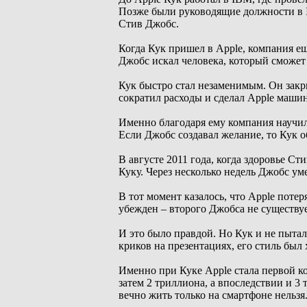
Позже были руководящие должности в In
Стив Джобс.
Когда Кук пришел в Apple, компания ещ
Джобс искал человека, который сможет 
Кук быстро стал незаменимым. Он закр
сократил расходы и сделал Apple маши
Именно благодаря ему компания научил
Если Джобс создавал желание, то Кук 
В августе 2011 года, когда здоровье С
Куку. Через несколько недель Джобс ум
В тот момент казалось, что Apple пот
убежден – второго Джобса не существуе
И это было правдой. Но Кук и не пыталс
криков на презентациях, его стиль бы
Именно при Куке Apple стала первой ко
затем 2 триллиона, а впоследствии и 3
вечно жить только на смартфоне нельзя