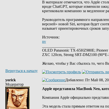
В материале отмечается, что Apple сто
вроде ChatGPT, которые изменили ожи
критиковали компанию за медленное ра
Руководитель программного направлени
версией» новой Siri, которая будет со
называет ориентировочных сроков запу
Источник:
nv
_________________
OLED Panasonic TX-65HZ980E; Pioneer
ZXC 120cm, Strong SRT-DM2100 (90*E-30
Желаю, чтобы у Вас сбылось то, чего В
Вернуться к началу
yorick
Добавлено
: Пт Май 08, 20
Модератор
Apple представила MacBook Neo, кото
Компания Apple официально представи
Эта модель стала прямым ответом на п