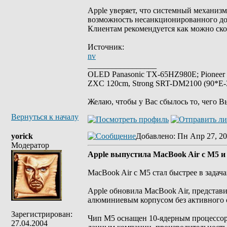
Apple уверяет, что системный механиз
возможность несанкционированного дос
Клиентам рекомендуется как можно ско
Источник:
nv
_________________
OLED Panasonic TX-65HZ980E; Pioneer
ZXC 120cm, Strong SRT-DM2100 (90*E-30
Желаю, чтобы у Вас сбылось то, чего В
Вернуться к началу
yorick
Добавлено
: Пн Апр 27, 20
Модератор
Apple выпустила MacBook Air с M5 и
MacBook Air с M5 стал быстрее в задач
Apple обновила MacBook Air, представ
алюминиевым корпусом без активного о
Зарегистрирован:
Чип M5 оснащен 10-ядерным процессором
27.04.2004