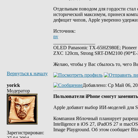
Отдельным поводом для гордости стал 
исторический максимум, принеся компа
дефицит чипов, Apple уверенно удержи
Источник:
nv
_________________
OLED Panasonic TX-65HZ980E; Pioneer
ZXC 120cm, Strong SRT-DM2100 (90*E-30
Желаю, чтобы у Вас сбылось то, чего В
Вернуться к началу
yorick
Добавлено
: Ср Май 06, 20
Модератор
Пользователи iPhone смогут заменит
Apple добавит выбор ИИ-моделей для Siri
Компания Яблочный планирует разреши
Intelligence в iOS 27, iPadOS 27 и macOS
Image Playground. Об этом сообщает Bl
Зарегистрирован: