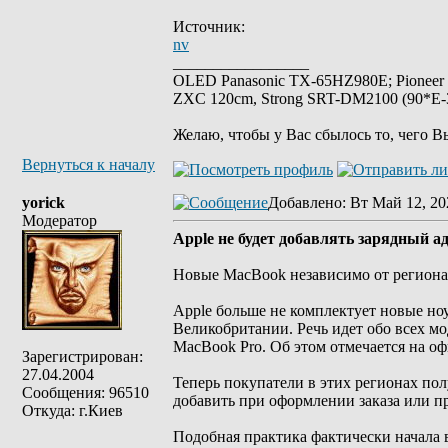
Источник:
nv
_________________
OLED Panasonic TX-65HZ980E; Pioneer
ZXC 120cm, Strong SRT-DM2100 (90*E-30
Желаю, чтобы у Вас сбылось то, чего В
Вернуться к началу
yorick
Добавлено
: Вт Май 12, 20
Модератор
Apple не будет добавлять зарядный 
Новые MacBook независимо от региона
Apple больше не комплектует новые но
Великобритании. Речь идет обо всех мо
MacBook Pro. Об этом отмечается на о
Зарегистрирован:
27.04.2004
Теперь покупатели в этих регионах пол
Сообщения: 96510
добавить при оформлении заказа или п
Откуда: г.Киев
Подобная практика фактически начала 