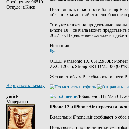
Сообщения: 96510
Откуда: г.Киев
Поставщики, в частности Samsung Elect
облачных компаний, что еще больше ог
Это уже влияет на продуктовые планы 
iPhone 18 – сначала может представить 
2027-го. Параллельно ожидается дебют 
Источник:
liga
_________________
OLED Panasonic TX-65HZ980E; Pioneer
ZXC 120cm, Strong SRT-DM2100 (90*E-30
Желаю, чтобы у Вас сбылось то, чего В
Вернуться к началу
yorick
Добавлено
: Пт Май 01, 20
Модератор
iPhone 17 и iPhone Air перестали вкл
Владельцы iPhone Air сообщают о сбое 
Пользователи новой линейки смартфоно