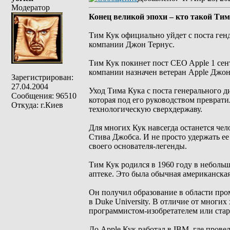
Модератор
Конец великой эпохи – кто такой Тим
Тим Кук официально уйдет с поста генд
компании Джон Тернус.
Тим Кук покинет пост CEO Apple 1 сен
компании назначен ветеран Apple Джон
Зарегистрирован:
27.04.2004
Уход Тима Кука с поста генерального д
Сообщения: 96510
которая под его руководством преврат
Откуда: г.Киев
технологическую сверхдержаву.
Для многих Кук навсегда останется че
Стива Джобса. И не просто удержать ее 
своего основателя-легенды.
Тим Кук родился в 1960 году в небольш
аптеке. Это была обычная американская
Он получил образование в области пр
в Duke University. В отличие от мног
программистом-изобретателем или стар
До Apple Кук работал в IBM, где прове