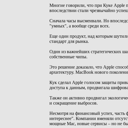
Многие говорили, что при Куке Apple 
впоследствии стали чрезвычайно успе
Сначала часы высмеивали. Но впоследс
"умных", а вообще среди всех.
Еще один продукт, над которым шутили
стандарт для рынка.
Один из важнейших стратегических шаго
собственные чипы.
Это решение доказало, что Apple спосо
архитектуру. MacBook нового поколения
Кук сделал Apple голосом защиты прив
доступа к данным, продвигала шифров
Также он активно продвигал экологиче
и сокращение выбросов.
Несмотря на финансовый успех, часть 
интереснее". Компании вменяли отсут
мощные Mac, новые сервисы – но не был