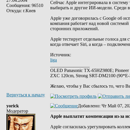
27.04.2004
Сейчас Apple интегрировала в систему
Сообщения: 96510
выбирать и другие ИИ-модели. Среди в
Откуда: г.Киев
Apple уже договорилась с Google об исп
компания работает над новой системой 
сторонних приложений.
Apple тестирует отдельные голоса для 
когда отвечает Siri, а когда – подключ
Источник:
liga
_________________
OLED Panasonic TX-65HZ980E; Pioneer
ZXC 120cm, Strong SRT-DM2100 (90*E-30
Желаю, чтобы у Вас сбылось то, чего В
Вернуться к началу
yorick
Добавлено
: Чт Май 07, 20
Модератор
Apple выплатит компенсации из-за ис
Apple согласилась урегулировать колл