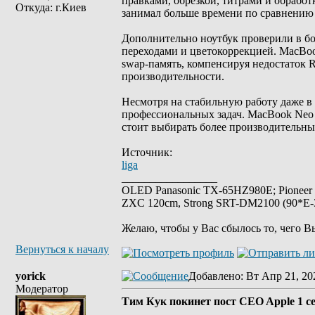
правками, обрезкой, титрами и обработк
Откуда: г.Киев
занимал больше времени по сравнению
Дополнительно ноутбук проверили в бо
переходами и цветокоррекцией. MacBook
swap-память, компенсируя недостаток 
производительности.
Несмотря на стабильную работу даже в
профессиональных задач. MacBook Neo 
стоит выбирать более производительны
Источник:
liga
_________________
OLED Panasonic TX-65HZ980E; Pioneer
ZXC 120cm, Strong SRT-DM2100 (90*E-30
Желаю, чтобы у Вас сбылось то, чего В
Вернуться к началу
yorick
Добавлено
: Вт Апр 21, 20
Модератор
Тим Кук покинет пост CEO Apple 1 с