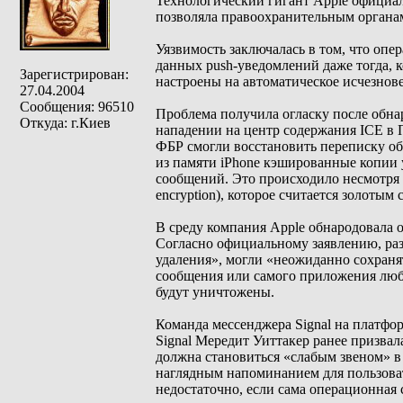
Технологический гигант Apple официал
позволяла правоохранительным органам
Уязвимость заключалась в том, что оп
данных push-уведомлений даже тогда, 
Зарегистрирован:
настроены на автоматическое исчезнов
27.04.2004
Сообщения: 96510
Проблема получила огласку после обна
Откуда: г.Киев
нападении на центр содержания ICE в 
ФБР смогли восстановить переписку о
из памяти iPhone кэшированные копии
сообщений. Это происходило несмотря н
encryption), которое считается золотым
В среду компания Apple обнародовала о
Согласно официальному заявлению, раз
удаления», могли «неожиданно сохранят
сообщения или самого приложения люб
будут уничтожены.
Команда мессенджера Signal на платфор
Signal Мередит Уиттакер ранее призвал
должна становиться «слабым звеном» в
наглядным напоминанием для пользова
недостаточно, если сама операционная