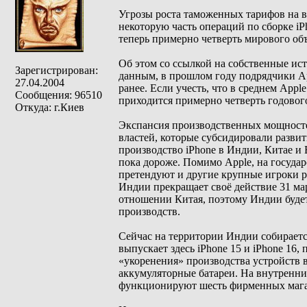
Угрозы роста таможенных тарифов на 
некоторую часть операций по сборке iP
теперь примерно четверть мирового об
Об этом со ссылкой на собственные и
Зарегистрирован:
данным, в прошлом году подрядчики Ap
27.04.2004
ранее. Если учесть, что в среднем Appl
Сообщения: 96510
приходится примерно четверть годовог
Откуда: г.Киев
Экспансия производственных мощносте
властей, которые субсидировали развит
производство iPhone в Индии, Китае и 
пока дороже. Помимо Apple, на госуд
претендуют и другие крупные игроки 
Индии прекращает своё действие 31 м
отношении Китая, поэтому Индии будет
производств.
Сейчас на территории Индии собирается
выпускает здесь iPhone 15 и iPhone 16,
«укоренения» производства устройств 
аккумуляторные батареи. На внутренни
функционируют шесть фирменных магази