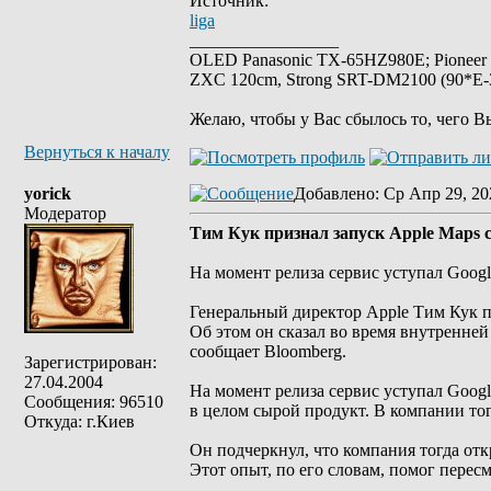
Источник:
liga
_________________
OLED Panasonic TX-65HZ980E; Pioneer
ZXC 120cm, Strong SRT-DM2100 (90*E-30
Желаю, чтобы у Вас сбылось то, чего В
Вернуться к началу
yorick
Добавлено
: Ср Апр 29, 20
Модератор
Тим Кук признал запуск Apple Maps 
На момент релиза сервис уступал Googl
Генеральный директор Apple Тим Кук пр
Об этом он сказал во время внутренне
сообщает Bloomberg.
Зарегистрирован:
27.04.2004
На момент релиза сервис уступал Goog
Сообщения: 96510
в целом сырой продукт. В компании то
Откуда: г.Киев
Он подчеркнул, что компания тогда от
Этот опыт, по его словам, помог пересм