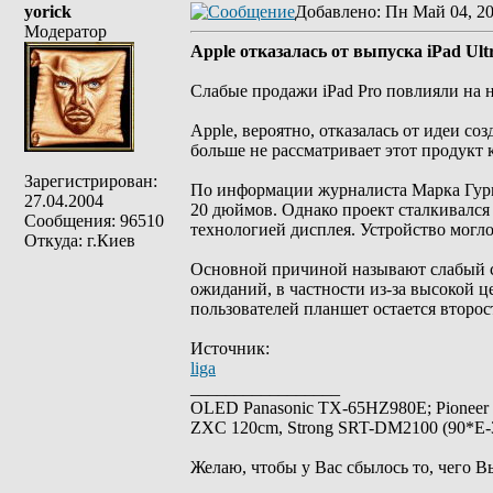
yorick
Добавлено
: Пн Май 04, 2
Модератор
Apple отказалась от выпуска iPad Ultr
Слабые продажи iPad Pro повлияли на 
Apple, вероятно, отказалась от идеи со
больше не рассматривает этот продукт 
Зарегистрирован:
По информации журналиста Марка Гурма
27.04.2004
20 дюймов. Однако проект сталкивался
Сообщения: 96510
технологией дисплея. Устройство могло
Откуда: г.Киев
Основной причиной называют слабый с
ожиданий, в частности из-за высокой ц
пользователей планшет остается второ
Источник:
liga
_________________
OLED Panasonic TX-65HZ980E; Pioneer
ZXC 120cm, Strong SRT-DM2100 (90*E-30
Желаю, чтобы у Вас сбылось то, чего В