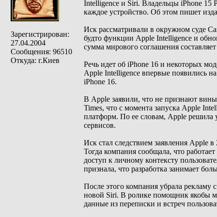
Intelligence и Siri. Владельцы iPhone 1
каждое устройство. Об этом пишет изд
Иск рассматривали в окружном суде Са
Зарегистрирован:
будто функции Apple Intelligence и об
27.04.2004
сумма мирового соглашения составляет 
Сообщения: 96510
Откуда: г.Киев
Речь идет об iPhone 16 и некоторых мо
Apple Intelligence впервые появились н
iPhone 16.
В Apple заявили, что не признают вин
Times, что с момента запуска Apple Int
платформ. По ее словам, Apple решила 
сервисов.
Иск стал следствием заявления Apple в 
Тогда компания сообщала, что работает
доступ к личному контексту пользоват
признала, что разработка занимает бол
После этого компания убрала рекламу 
новой Siri. В ролике помощник якобы м
данные из переписки и встреч пользова