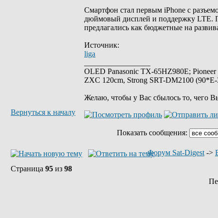
Смартфон стал первым iPhone с разъемо
дюймовый дисплей и поддержку LTE. П
предлагались как бюджетные на разви
Источник:
liga
_________________
OLED Panasonic TX-65HZ980E; Pioneer
ZXC 120cm, Strong SRT-DM2100 (90*E-30
Желаю, чтобы у Вас сбылось то, чего В
Вернуться к началу
Показать сообщения:
Форум Sat-Digest
->
Страница
95
из
98
Пе