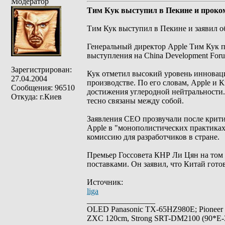
Модератор
Тим Кук выступил в Пекине и проко
Тим Кук выступил в Пекине и заявил о
Генеральный директор Apple Тим Кук п
выступления на China Development For
Зарегистрирован:
Кук отметил высокий уровень инноваци
27.04.2004
производстве. По его словам, Apple и 
Сообщения: 96510
достижения углеродной нейтральности.
Откуда: г.Киев
тесно связаны между собой.
Заявления CEO прозвучали после крит
Apple в "монополистических практиках"
комиссию для разработчиков в стране.
Премьер Госсовета КНР Ли Цян на том
поставками. Он заявил, что Китай гото
Источник:
liga
_________________
OLED Panasonic TX-65HZ980E; Pioneer
ZXC 120cm, Strong SRT-DM2100 (90*E-30