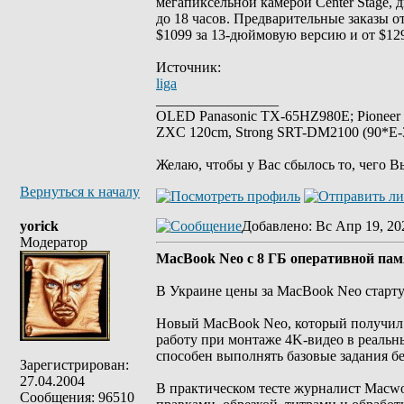
мегапиксельной камерой Center Stage, 
до 18 часов. Предварительные заказы о
$1099 за 13-дюймовую версию и от $12
Источник:
liga
_________________
OLED Panasonic TX-65HZ980E; Pioneer
ZXC 120cm, Strong SRT-DM2100 (90*E-30
Желаю, чтобы у Вас сбылось то, чего В
Вернуться к началу
yorick
Добавлено
: Вс Апр 19, 20
Модератор
MacBook Neo с 8 ГБ оперативной пам
В Украине цены за MacBook Neo старту
Новый MacBook Neo, который получил 
работу при монтаже 4K-видео в реальны
способен выполнять базовые задания бе
Зарегистрирован:
27.04.2004
В практическом тесте журналист Macwo
Сообщения: 96510