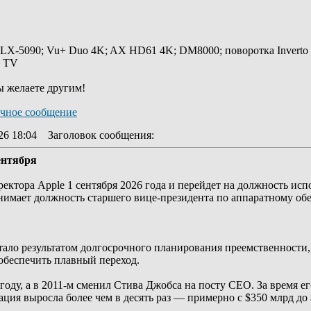
 LX-5090; Vu+ Duo 4K; AX HD61 4K; DM8000; поворотка Inverto
y TV
ы желаете другим!
26 18:04
Заголовок сообщения
:
ентября
ректора Apple 1 сентября 2026 года и перейдет на должность и
анимает должность старшего вице-президента по аппаратному об
тало результатом долгосрочного планирования преемственности,
 обеспечить плавный переход.
году, а в 2011-м сменил Стива Джобса на посту CEO. За время е
ция выросла более чем в десять раз — примерно с $350 млрд до 