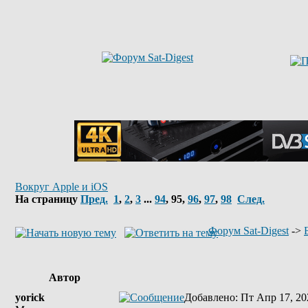
Вокруг Apple и iOS
На страницу
Пред.
1
,
2
,
3
...
94
,
95
,
96
,
97
,
98
След.
Форум Sat-Digest
->
Автор
yorick
Добавлено
: Пт Апр 17, 20