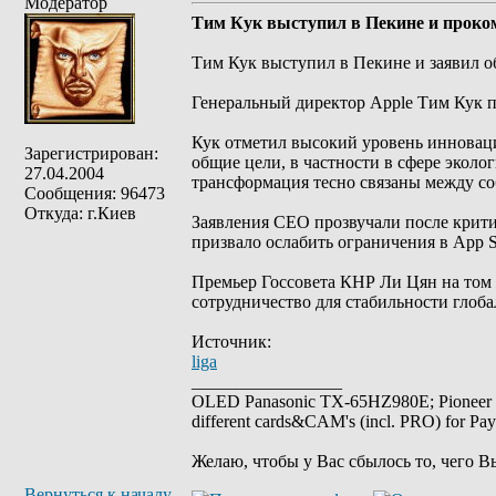
Модератор
Тим Кук выступил в Пекине и проко
Тим Кук выступил в Пекине и заявил о
Генеральный директор Apple Тим Кук п
Кук отметил высокий уровень инноваций
Зарегистрирован:
общие цели, в частности в сфере эколо
27.04.2004
трансформация тесно связаны между со
Сообщения: 96473
Откуда: г.Киев
Заявления CEO прозвучали после крити
призвало ослабить ограничения в App S
Премьер Госсовета КНР Ли Цян на том 
сотрудничество для стабильности глоб
Источник:
liga
_________________
OLED Panasonic TX-65HZ980E; Pioneer
different cards&CAM's (incl. PRO) for Pa
Желаю, чтобы у Вас сбылось то, чего В
Вернуться к началу