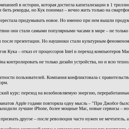
мпанией в истории, которая достигла капитализации в 1 триллио
бить рекорды, но Кук понимал – вечно жить только на смартфон
перестала придумывать новое. Но именно при нем вышли проду
твии они стали самыми популярными часами в мире – не только 
 после презентации. Но наушники стали культурным феноменом 
в Кука – отказ от процессоров Intel и переход компьютеров Ma
бна контролировать не только дизайн устройства, но и всю техн
атности пользователей. Компания конфликтовала с правительств
орм.
ский курс: переход на возобновляемую энергию, переработанны
фанатов Apple годами повторяла одну мысль – "При Джобсе был
одили лучшие iPhone, более мощные Mac, новые сервисы – но не
 признать другое – после революции часто нужен не мечтатель, 