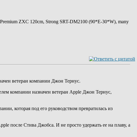
 Premium ZXC 120cm, Strong SRT-DM2100 (90*E-30*W), many
значен ветеран компании Джон Тернус.
елем компании назначен ветеран Apple Джон Тернус,
пании, которая под его руководством превратилась из
le после Стива Джобса. И не просто удержать ее на плаву, а