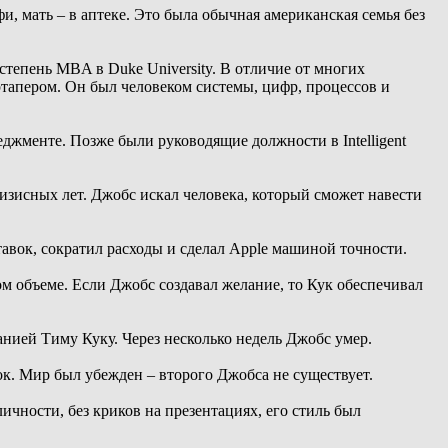
и, мать – в аптеке. Это была обычная американская семья без
тепень MBA в Duke University. В отличие от многих
тапером. Он был человеком системы, цифр, процессов и
еджменте. Позже были руководящие должности в Intelligent
ризисных лет. Джобс искал человека, который сможет навести
авок, сократил расходы и сделал Apple машиной точности.
м объеме. Если Джобс создавал желание, то Кук обеспечивал
анией Тиму Куку. Через несколько недель Джобс умер.
ок. Мир был убежден – второго Джобса не существует.
личности, без криков на презентациях, его стиль был