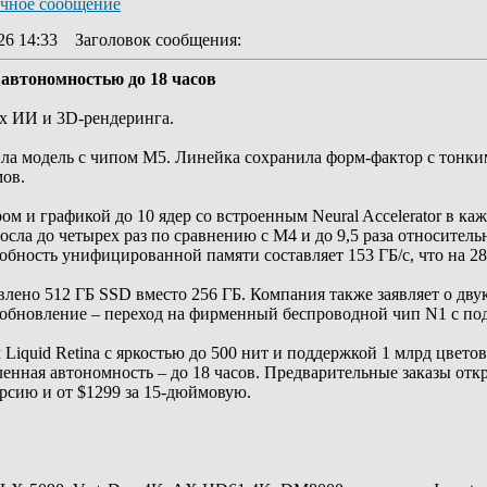
26 14:33
Заголовок сообщения
:
 автономностью до 18 часов
ах ИИ и 3D-рендеринга.
ила модель с чипом M5. Линейка сохранила форм-фактор с тонк
мов.
м и графикой до 10 ядер со встроенным Neural Accelerator в ка
осла до четырех раз по сравнению с M4 и до 9,5 раза относител
обность унифицированной памяти составляет 153 ГБ/с, что на 2
влено 512 ГБ SSD вместо 256 ГБ. Компания также заявляет о дву
обновление – переход на фирменный беспроводной чип N1 с подд
Liquid Retina с яркостью до 500 нит и поддержкой 1 млрд цветов
вленная автономность – до 18 часов. Предварительные заказы от
ерсию и от $1299 за 15-дюймовую.