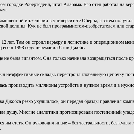
ом городке Робертсдейл, штат Алабама. Его отец работал на верф
зям.
мышленной инженерии в университете Оберна, а затем получил с
ой долины, Кук не был программистом-изобретателем или стар
л 12 лет. Там он строил карьеру в логистике и операционном мен
q его в 1998 году переманил Стив Джобс.
е не была гигантом. Она только начинала возвращаться после к
ыл неэффективные склады, перестроил глобальную цепочку пост
ась производить миллионы устройств в нужное время и в нужно
тива Джобса резко ухудшилось, он передал бразды правления комп
еряла душу. Многие аналитики прогнозировали постепенный упад
я им стать. Он руководил иначе – без театральности, без культа 
.