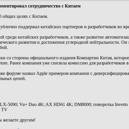
мментировал сотрудничество с Китаем
б общих целях с Китаем.
ублично поддержал китайских партнеров и разработчиков во вре
 среди китайских разработчиков, а также развитие автоматизац
гического развития и достижения углеродной нейтральности. Он 
бой.
ки со стороны официального издания Компартии Китая, которое
tore. Ранее компания уже снизила комиссию для разработчиков в
же форуме назвал Apple примером компании с диверсифицирова
альных цепей.
 LX-5090; Vu+ Duo 4K; AX HD61 4K; DM8000; поворотка Inverto
y TV
ы желаете другим!