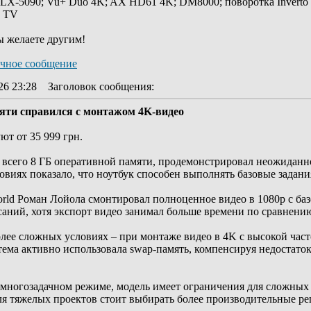
 LX-5090; Vu+ Duo 4K; AX HD61 4K; DM8000; поворотка Inverto
y TV
ы желаете другим!
26 23:28
Заголовок сообщения
:
яти справился с монтажом 4K-видео
ют от 35 999 грн.
всего 8 ГБ оперативной памяти, продемонстрировал неожиданн
овиях показало, что ноутбук способен выполнять базовые задани
rld Роман Лойола смонтировал полноценное видео в 1080p с баз
исаний, хотя экспорт видео занимал больше времени по сравнен
лее сложных условиях – при монтаже видео в 4K с высокой час
стема активно использовала swap-память, компенсируя недостато
 многозадачном режиме, модель имеет ограничения для сложных
для тяжелых проектов стоит выбирать более производительные р