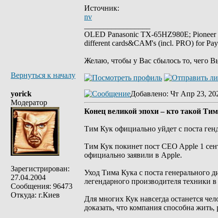
Источник:
nv
_________________
OLED Panasonic TX-65HZ980E; Pioneer
different cards&CAM's (incl. PRO) for Pa
Желаю, чтобы у Вас сбылось то, чего В
Вернуться к началу
yorick
Добавлено
: Чт Апр 23, 20
Модератор
Конец великой эпохи – кто такой Тим
Тим Кук официально уйдет с поста ген
Тим Кук покинет пост CEO Apple 1 сен
официально заявили в Apple.
Зарегистрирован:
Уход Тима Кука с поста генерального д
27.04.2004
легендарного производителя техники в
Сообщения: 96473
Откуда: г.Киев
Для многих Кук навсегда останется чел
доказать, что компания способна жить, 