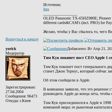
Источник:
liga
_________________
OLED Panasonic TX-65HZ980E; Pioneer
different cards&CAM's (incl. PRO) for Pa
Желаю, чтобы у Вас сбылось то, чего В
Вернуться к началу
yorick
Добавлено
: Вт Апр 21, 20
Модератор
Тим Кук покинет пост CEO Apple 1 с
Тим Кук покинет пост генерального ди
станет Джон Тернус, который сейчас з
Об этом сообщили в Apple.
Зарегистрирован:
В компании заявили, что это решение с
27.04.2004
руководить Apple до конца лета, чтобы
Сообщения: 96473
Откуда: г.Киев
Тим Кук присоединился к Apple в 1998 
компаний мира: ее рыночная капитализа