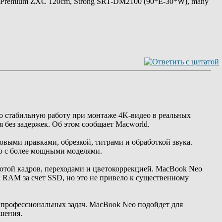
 Premium ZXC 120cm, Strong SRT-DM2100 (90*E-30*W), many
о стабильную работу при монтаже 4K-видео в реальных
я без задержек. Об этом сообщает Macworld.
овыми правками, обрезкой, титрами и обработкой звука.
ию с более мощными моделями.
тотой кадров, переходами и цветокоррекцией. MacBook Neo
к RAM за счет SSD, но это не привело к существенному
 профессиональных задач. MacBook Neo подойдет для
ешения.