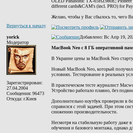
OLED Panasonic TX-65HZ980E; Pioneer
different cards&CAM's (incl. PRO) for Pa
Желаю, чтобы у Вас сбылось то, чего В
Вернуться к началу
yorick
Добавлено
: Вс Апр 19, 20
Модератор
MacBook Neo с 8 ГБ оперативной пам
В Украине цены за MacBook Neo старту
Новый MacBook Neo, который получил 
условиях. Тестирование в реальных усл
Зарегистрирован:
В практическом тесте журналист Macwo
27.04.2004
Устройство работало плавно, без подв
Сообщения: 96473
Откуда: г.Киев
Дополнительно ноутбук проверили в бо
справился с этой задачей. При этом си
снижению производительности.
Несмотря на стабильную работу даже в
обучения и базового монтажа, однако 