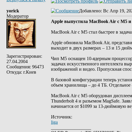
yorick
Добавлено
: Вс Апр 19, 20
Модератор
Apple выпустила MacBook Air с M5 и
MacBook Air с M5 стал быстрее в задач
Apple обновила MacBook Air, представ
выходит в двух размерах – 13 и 15 дюй
Зарегистрирован:
Чип M5 оснащен 10-ядерным процессоро
27.04.2004
задачах искусственного интеллекта выр
Сообщения: 96473
изображений и видео. Пропускная спос
Откуда: г.Киев
В базовой конфигурации теперь устано
объем хранилища – до 4 ТБ. Отдельное 
MacBook Air с M5 оборудован дисплеем 
Thunderbolt 4 и разъемом MagSafe. Зая
начинается от $1099 за 13-дюймовую в
Источник:
liga
_________________