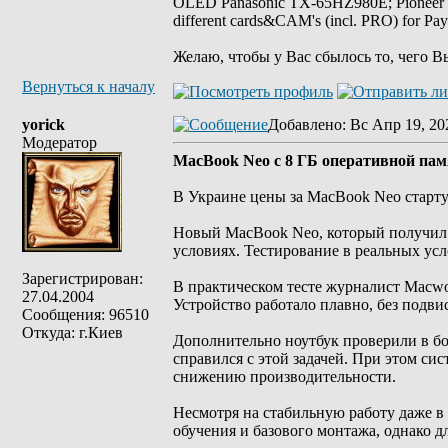
OLED Panasonic TX-65HZ980E; Pioneer
different cards&CAM's (incl. PRO) for Pa
Желаю, чтобы у Вас сбылось то, чего В
Вернуться к началу
yorick
Добавлено
: Вс Апр 19, 20
Модератор
MacBook Neo с 8 ГБ оперативной пам
В Украине цены за MacBook Neo старту
Новый MacBook Neo, который получил 
условиях. Тестирование в реальных усл
Зарегистрирован:
В практическом тесте журналист Macwo
27.04.2004
Устройство работало плавно, без подв
Сообщения: 96510
Откуда: г.Киев
Дополнительно ноутбук проверили в бо
справился с этой задачей. При этом си
снижению производительности.
Несмотря на стабильную работу даже в
обучения и базового монтажа, однако 