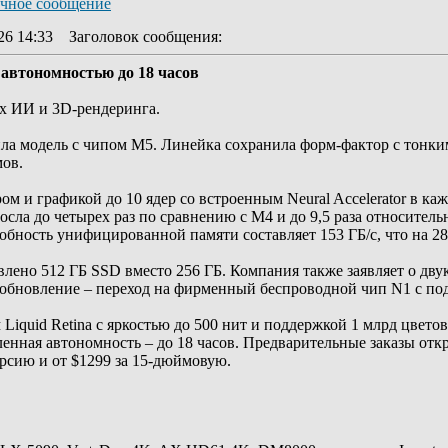
26 14:33
Заголовок сообщения
:
 автономностью до 18 часов
ах ИИ и 3D-рендеринга.
ила модель с чипом M5. Линейка сохранила форм-фактор с тонк
мов.
м и графикой до 10 ядер со встроенным Neural Accelerator в ка
осла до четырех раз по сравнению с M4 и до 9,5 раза относител
обность унифицированной памяти составляет 153 ГБ/с, что на 2
влено 512 ГБ SSD вместо 256 ГБ. Компания также заявляет о дву
обновление – переход на фирменный беспроводной чип N1 с подд
Liquid Retina с яркостью до 500 нит и поддержкой 1 млрд цветов
вленная автономность – до 18 часов. Предварительные заказы от
ерсию и от $1299 за 15-дюймовую.