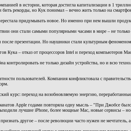
мпанией в истории, которая достигла капитализации в 1 триллио
бить рекорды, но Кук понимал – вечно жить только на смартфон
перестала придумывать новое. Но именно при нем вышли проду
твии они стали самыми популярными часами в мире – не только 
 после презентации. Но наушники стали культурным феноменом 
в Кука – отказ от процессоров Intel и переход компьютеров Ma
бна контролировать не только дизайн устройства, но и всю техн
атности пользователей. Компания конфликтовала с правительств
орм.
ский курс: переход на возобновляемую энергию, переработанны
фанатов Apple годами повторяла одну мысль – "При Джобсе был
одили лучшие iPhone, более мощные Mac, новые сервисы – но не
 признать другое – после революции часто нужен не мечтатель, 