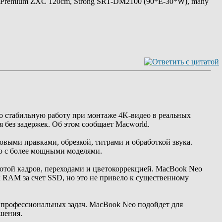
 Premium ZXC 120cm, Strong SRT-DM2100 (90*E-30*W), many
о стабильную работу при монтаже 4K-видео в реальных
я без задержек. Об этом сообщает Macworld.
овыми правками, обрезкой, титрами и обработкой звука.
ию с более мощными моделями.
тотой кадров, переходами и цветокоррекцией. MacBook Neo
к RAM за счет SSD, но это не привело к существенному
 профессиональных задач. MacBook Neo подойдет для
ешения.