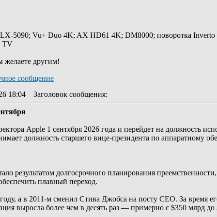
 LX-5090; Vu+ Duo 4K; AX HD61 4K; DM8000; поворотка Inverto
y TV
ы желаете другим!
26 18:04
Заголовок сообщения
:
ентября
ректора Apple 1 сентября 2026 года и перейдет на должность и
анимает должность старшего вице-президента по аппаратному об
тало результатом долгосрочного планирования преемственности,
 обеспечить плавный переход.
году, а в 2011-м сменил Стива Джобса на посту CEO. За время е
ция выросла более чем в десять раз — примерно с $350 млрд до 