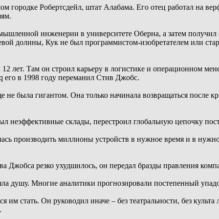
ом городке Робертсдейл, штат Алабама. Его отец работал на верф
зям.
мышленной инженерии в университете Оберна, а затем получил с
ой долины, Кук не был программистом-изобретателем или стар
л 12 лет. Там он строил карьеру в логистике и операционном мен
q его в 1998 году переманил Стив Джобс.
е не была гигантом. Она только начинала возвращаться после к
ыл неэффективные склады, перестроил глобальную цепочку пост
ась производить миллионы устройств в нужное время и в нужно
тива Джобса резко ухудшилось, он передал бразды правления комп
еряла душу. Многие аналитики прогнозировали постепенный упад
я им стать. Он руководил иначе – без театральности, без культа 
.