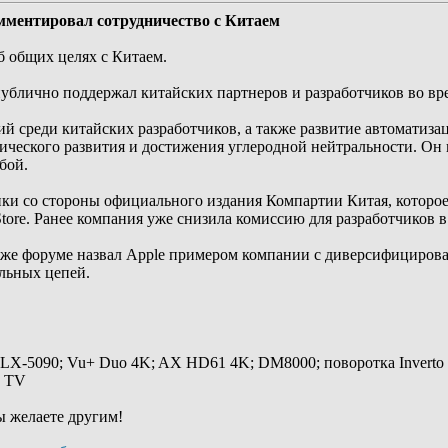
мментировал сотрудничество с Китаем
б общих целях с Китаем.
ублично поддержал китайских партнеров и разработчиков во вре
 среди китайских разработчиков, а также развитие автоматизац
гического развития и достижения углеродной нейтральности. Он 
бой.
ки со стороны официального издания Компартии Китая, которое
tore. Ранее компания уже снизила комиссию для разработчиков в
же форуме назвал Apple примером компании с диверсифицирова
альных цепей.
 LX-5090; Vu+ Duo 4K; AX HD61 4K; DM8000; поворотка Inverto
y TV
ы желаете другим!