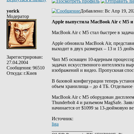
yorick
Добавлено
: Вс Апр 19, 20
Модератор
Apple выпустила MacBook Air с M5 и
MacBook Air с M5 стал быстрее в задач
Apple обновила MacBook Air, представ
выходит в двух размерах – 13 и 15 дюй
Зарегистрирован:
Чип M5 оснащен 10-ядерным процессоро
27.04.2004
задачах искусственного интеллекта выр
Сообщения: 96510
изображений и видео. Пропускная спос
Откуда: г.Киев
В базовой конфигурации теперь устано
объем хранилища – до 4 ТБ. Отдельное 
MacBook Air с M5 оборудован дисплеем 
Thunderbolt 4 и разъемом MagSafe. Зая
начинается от $1099 за 13-дюймовую в
Источник:
liga
_________________