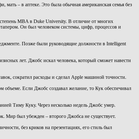
и, мать – в аптеке. Это была обычная американская семья без
тепень MBA в Duke University. В отличие от многих
тапером. Он был человеком системы, цифр, процессов и
еджменте. Позже были руководящие должности в Intelligent
ризисных лет. Джобс искал человека, который сможет навести
авок, сократил расходы и сделал Apple машиной точности.
м объеме. Если Джобс создавал желание, то Кук обеспечивал
анией Тиму Куку. Через несколько недель Джобс умер.
ок. Мир был убежден – второго Джобса не существует.
личности, без криков на презентациях, его стиль был