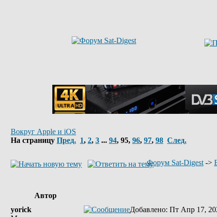
Вокруг Apple и iOS
На страницу
Пред.
1
,
2
,
3
...
94
,
95
,
96
,
97
,
98
След.
Форум Sat-Digest
->
Автор
yorick
Добавлено
: Пт Апр 17, 20