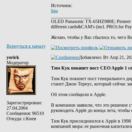
Источник:
liga
_________________
OLED Panasonic TX-65HZ980E; Pioneer
different cards&CAM's (incl. PRO) for Pa
Желаю, чтобы у Вас сбылось то, чего В
Вернуться к началу
yorick
Добавлено
: Вт Апр 21, 20
Модератор
Тим Кук покинет пост CEO Apple 1 с
Тим Кук покинет пост генерального ди
станет Джон Тернус, который сейчас з
Об этом сообщили в Apple.
Зарегистрирован:
В компании заявили, что это решение с
27.04.2004
руководить Apple до конца лета, чтобы
Сообщения: 96510
Откуда: г.Киев
Тим Кук присоединился к Apple в 1998 
компаний мира: ее рыночная капитализа