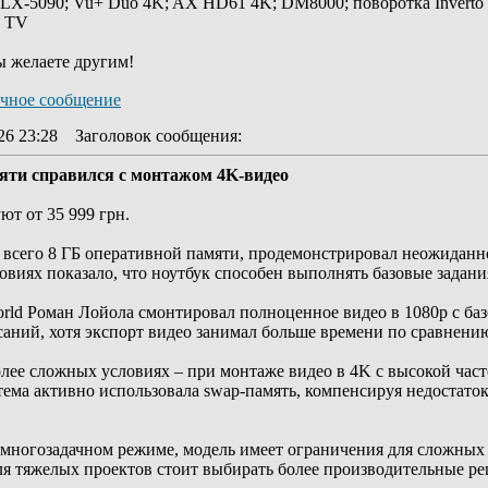
 LX-5090; Vu+ Duo 4K; AX HD61 4K; DM8000; поворотка Inverto
y TV
ы желаете другим!
26 23:28
Заголовок сообщения
:
яти справился с монтажом 4K-видео
ют от 35 999 грн.
всего 8 ГБ оперативной памяти, продемонстрировал неожиданн
овиях показало, что ноутбук способен выполнять базовые задани
rld Роман Лойола смонтировал полноценное видео в 1080p с баз
исаний, хотя экспорт видео занимал больше времени по сравнен
лее сложных условиях – при монтаже видео в 4K с высокой час
стема активно использовала swap-память, компенсируя недостато
 многозадачном режиме, модель имеет ограничения для сложных
для тяжелых проектов стоит выбирать более производительные р