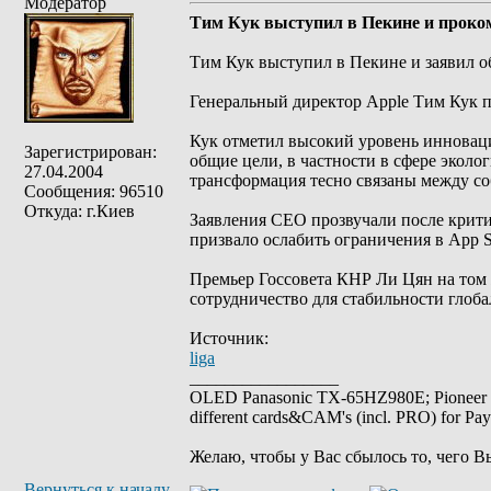
Модератор
Тим Кук выступил в Пекине и проко
Тим Кук выступил в Пекине и заявил о
Генеральный директор Apple Тим Кук п
Кук отметил высокий уровень инноваций
Зарегистрирован:
общие цели, в частности в сфере эколо
27.04.2004
трансформация тесно связаны между со
Сообщения: 96510
Откуда: г.Киев
Заявления CEO прозвучали после крити
призвало ослабить ограничения в App S
Премьер Госсовета КНР Ли Цян на том 
сотрудничество для стабильности глоб
Источник:
liga
_________________
OLED Panasonic TX-65HZ980E; Pioneer
different cards&CAM's (incl. PRO) for Pa
Желаю, чтобы у Вас сбылось то, чего В
Вернуться к началу