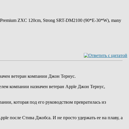
 Premium ZXC 120cm, Strong SRT-DM2100 (90*E-30*W), many
значен ветеран компании Джон Тернус.
елем компании назначен ветеран Apple Джон Тернус,
пании, которая под его руководством превратилась из
le после Стива Джобса. И не просто удержать ее на плаву, а