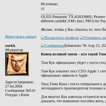
Источник:
nv
_________________
OLED Panasonic TX-65HZ980E; Pioneer
different cards&CAM's (incl. PRO) for Pa
Желаю, чтобы у Вас сбылось то, чего В
Вернуться к началу
yorick
Добавлено
: Чт Апр 23, 20
Модератор
Конец великой эпохи – кто такой Тим
Тим Кук официально уйдет с поста ген
Тим Кук покинет пост CEO Apple 1 сен
официально заявили в Apple.
Зарегистрирован:
Уход Тима Кука с поста генерального д
27.04.2004
легендарного производителя техники в
Сообщения: 96510
Откуда: г.Киев
Для многих Кук навсегда останется чел
доказать, что компания способна жить, 