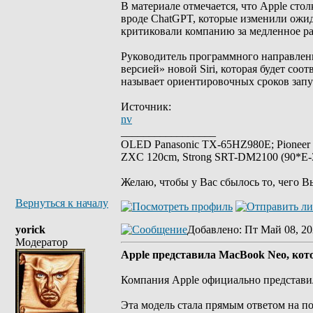
В материале отмечается, что Apple сто
вроде ChatGPT, которые изменили ожи
критиковали компанию за медленное ра
Руководитель программного направлени
версией» новой Siri, которая будет со
называет ориентировочных сроков запу
Источник:
nv
_________________
OLED Panasonic TX-65HZ980E; Pioneer
ZXC 120cm, Strong SRT-DM2100 (90*E-30
Желаю, чтобы у Вас сбылось то, чего В
Вернуться к началу
yorick
Добавлено
: Пт Май 08, 20
Модератор
Apple представила MacBook Neo, кото
Компания Apple официально представи
Эта модель стала прямым ответом на п