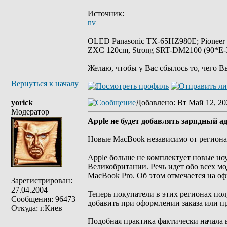
Источник:
nv
_________________
OLED Panasonic TX-65HZ980E; Pioneer
ZXC 120cm, Strong SRT-DM2100 (90*E-30
Желаю, чтобы у Вас сбылось то, чего В
Вернуться к началу
yorick
Добавлено
: Вт Май 12, 20
Модератор
Apple не будет добавлять зарядный 
Новые MacBook независимо от региона
Apple больше не комплектует новые но
Великобритании. Речь идет обо всех мо
MacBook Pro. Об этом отмечается на о
Зарегистрирован:
27.04.2004
Теперь покупатели в этих регионах пол
Сообщения: 96473
добавить при оформлении заказа или п
Откуда: г.Киев
Подобная практика фактически начала 