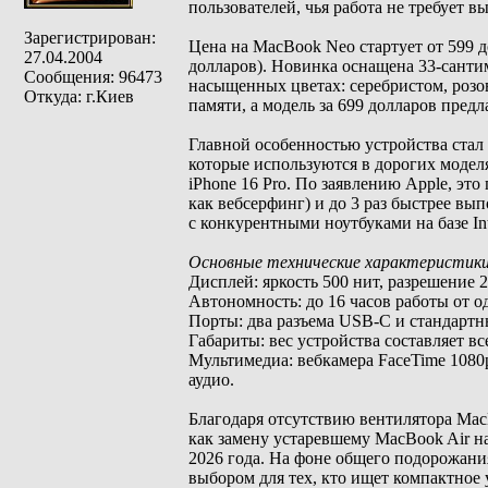
пользователей, чья работа не требует
Зарегистрирован:
Цена на MacBook Neo стартует от 599 
27.04.2004
долларов). Новинка оснащена 33-санти
Сообщения: 96473
насыщенных цветах: серебристом, розо
Откуда: г.Киев
памяти, а модель за 699 долларов предл
Главной особенностью устройства стал
которые используются в дорогих моделя
iPhone 16 Pro. По заявлению Apple, это
как вебсерфинг) и до 3 раз быстрее в
с конкурентными ноутбуками на базе Inte
Основные технические характеристики
Дисплей: яркость 500 нит, разрешение
Автономность: до 16 часов работы от о
Порты: два разъема USB-C и стандартн
Габариты: вес устройства составляет все
Мультимедиа: вебкамера FaceTime 1080
аудио.
Благодаря отсутствию вентилятора Mac
как замену устаревшему MacBook Air на
2026 года. На фоне общего подорожани
выбором для тех, кто ищет компактное 