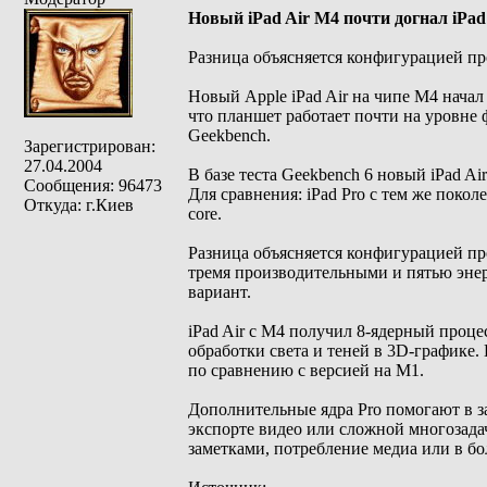
Новый iPad Air M4 почти догнал iPad
Разница объясняется конфигурацией пр
Новый Apple iPad Air на чипе M4 начал
что планшет работает почти на уровне 
Geekbench.
Зарегистрирован:
27.04.2004
В базе теста Geekbench 6 новый iPad Ai
Сообщения: 96473
Для сравнения: iPad Pro с тем же покол
Откуда: г.Киев
core.
Разница объясняется конфигурацией про
тремя производительными и пятью энер
вариант.
iPad Air с M4 получил 8-ядерный проц
обработки света и теней в 3D-графике.
по сравнению с версией на M1.
Дополнительные ядра Pro помогают в з
экспорте видео или сложной многозадач
заметками, потребление медиа или в б