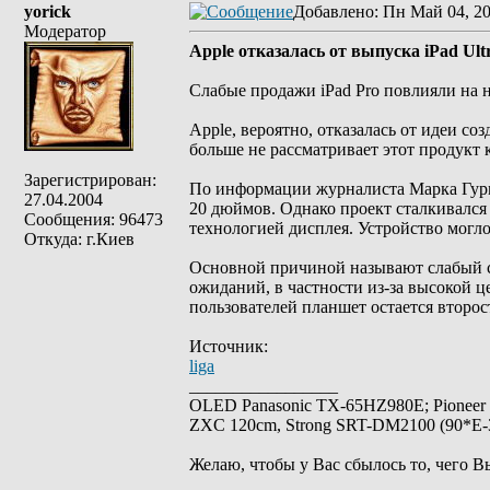
yorick
Добавлено
: Пн Май 04, 2
Модератор
Apple отказалась от выпуска iPad Ultr
Слабые продажи iPad Pro повлияли на 
Apple, вероятно, отказалась от идеи со
больше не рассматривает этот продукт 
Зарегистрирован:
По информации журналиста Марка Гурма
27.04.2004
20 дюймов. Однако проект сталкивался
Сообщения: 96473
технологией дисплея. Устройство могло
Откуда: г.Киев
Основной причиной называют слабый с
ожиданий, в частности из-за высокой ц
пользователей планшет остается второ
Источник:
liga
_________________
OLED Panasonic TX-65HZ980E; Pioneer
ZXC 120cm, Strong SRT-DM2100 (90*E-30
Желаю, чтобы у Вас сбылось то, чего В