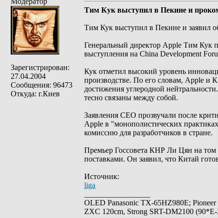
Модератор
Тим Кук выступил в Пекине и проко
Тим Кук выступил в Пекине и заявил о
Генеральный директор Apple Тим Кук п
выступления на China Development For
Зарегистрирован:
Кук отметил высокий уровень инноваци
27.04.2004
производстве. По его словам, Apple и 
Сообщения: 96473
достижения углеродной нейтральности.
Откуда: г.Киев
тесно связаны между собой.
Заявления CEO прозвучали после крит
Apple в "монополистических практиках"
комиссию для разработчиков в стране.
Премьер Госсовета КНР Ли Цян на том
поставками. Он заявил, что Китай гото
Источник:
liga
_________________
OLED Panasonic TX-65HZ980E; Pioneer
ZXC 120cm, Strong SRT-DM2100 (90*E-30