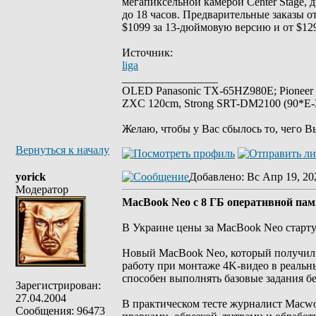
мегапиксельной камерой Center Stage, 
до 18 часов. Предварительные заказы о
$1099 за 13-дюймовую версию и от $12
Источник:
liga
_________________
OLED Panasonic TX-65HZ980E; Pioneer
ZXC 120cm, Strong SRT-DM2100 (90*E-30
Желаю, чтобы у Вас сбылось то, чего В
Вернуться к началу
yorick
Добавлено
: Вс Апр 19, 20
Модератор
MacBook Neo с 8 ГБ оперативной пам
В Украине цены за MacBook Neo старту
Новый MacBook Neo, который получил 
работу при монтаже 4K-видео в реальны
способен выполнять базовые задания бе
Зарегистрирован:
27.04.2004
В практическом тесте журналист Macwo
Сообщения: 96473