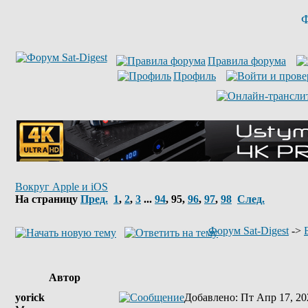
Ф
Правила форума
Профиль
Вокруг Apple и iOS
На страницу
Пред.
1
,
2
,
3
...
94
,
95
,
96
,
97
,
98
След.
Форум Sat-Digest
->
Автор
yorick
Добавлено
: Пт Апр 17, 20