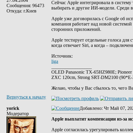
27.04.2004
Сейчас Apple интегрировала в систему
Сообщения: 96473
выбирать и другие ИИ-модели. Среди в
Откуда: г.Киев
Apple уже договорилась с Google об исп
компания работает над новой системой 
сторонних приложений.
Apple тестирует отдельные голоса для 
когда отвечает Siri, а когда – подключ
Источник:
liga
_________________
OLED Panasonic TX-65HZ980E; Pioneer
ZXC 120cm, Strong SRT-DM2100 (90*E-30
Желаю, чтобы у Вас сбылось то, чего В
Вернуться к началу
yorick
Добавлено
: Чт Май 07, 20
Модератор
Apple выплатит компенсации из-за ис
Apple согласилась урегулировать колл