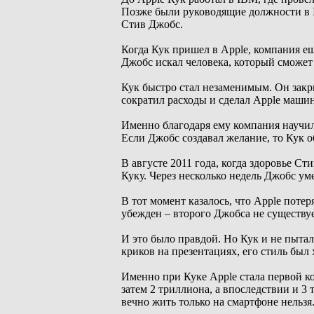
Позже были руководящие должности в In
Стив Джобс.
Когда Кук пришел в Apple, компания ещ
Джобс искал человека, который сможет 
Кук быстро стал незаменимым. Он закр
сократил расходы и сделал Apple маши
Именно благодаря ему компания научил
Если Джобс создавал желание, то Кук 
В августе 2011 года, когда здоровье С
Куку. Через несколько недель Джобс ум
В тот момент казалось, что Apple пот
убежден – второго Джобса не существуе
И это было правдой. Но Кук и не пыталс
криков на презентациях, его стиль бы
Именно при Куке Apple стала первой ко
затем 2 триллиона, а впоследствии и 3
вечно жить только на смартфоне нельзя