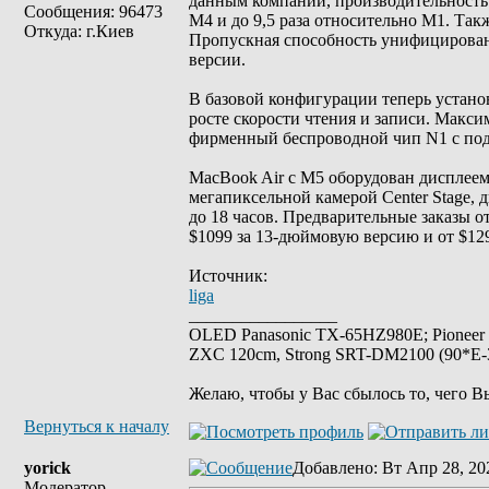
данным компании, производительность 
Сообщения: 96473
M4 и до 9,5 раза относительно M1. Так
Откуда: г.Киев
Пропускная способность унифицированн
версии.
В базовой конфигурации теперь устано
росте скорости чтения и записи. Макси
фирменный беспроводной чип N1 с подде
MacBook Air с M5 оборудован дисплеем L
мегапиксельной камерой Center Stage, 
до 18 часов. Предварительные заказы о
$1099 за 13-дюймовую версию и от $12
Источник:
liga
_________________
OLED Panasonic TX-65HZ980E; Pioneer
ZXC 120cm, Strong SRT-DM2100 (90*E-30
Желаю, чтобы у Вас сбылось то, чего В
Вернуться к началу
yorick
Добавлено
: Вт Апр 28, 20
Модератор