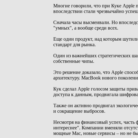
Многие говорили, что при Куке Apple 
впоследствии стали чрезвычайно успе
Сначала часы высмеивали. Но впоследс
"умных", а вообще среди всех.
Еще один продукт, над которым шутили
стандарт для рынка.
Один из важнейших стратегических шаго
собственные чипы.
Это решение доказало, что Apple спосо
архитектуру. MacBook нового поколения
Кук сделал Apple голосом защиты прив
доступа к данным, продвигала шифров
Также он активно продвигал экологиче
и сокращение выбросов.
Несмотря на финансовый успех, часть 
интереснее". Компании вменяли отсут
мощные Mac, новые сервисы – но не был