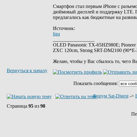
Смартфон стал первым iPhone с разъемо
дюймовый дисплей и поддержку LTE. П
предлагались как бюджетные на разви
Источник:
liga
_________________
OLED Panasonic TX-65HZ980E; Pioneer
ZXC 120cm, Strong SRT-DM2100 (90*E-30
Желаю, чтобы у Вас сбылось то, чего В
Вернуться к началу
Показать сообщения:
Форум Sat-Digest
->
Страница
95
из
98
Пе