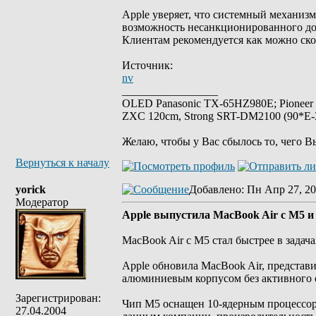
Apple уверяет, что системный механиз
возможность несанкционированного дос
Клиентам рекомендуется как можно ско
Источник:
nv
_________________
OLED Panasonic TX-65HZ980E; Pioneer
ZXC 120cm, Strong SRT-DM2100 (90*E-30
Желаю, чтобы у Вас сбылось то, чего В
Вернуться к началу
yorick
Добавлено
: Пн Апр 27, 20
Модератор
Apple выпустила MacBook Air с M5 и
MacBook Air с M5 стал быстрее в задач
Apple обновила MacBook Air, представ
алюминиевым корпусом без активного о
Зарегистрирован:
Чип M5 оснащен 10-ядерным процессором
27.04.2004