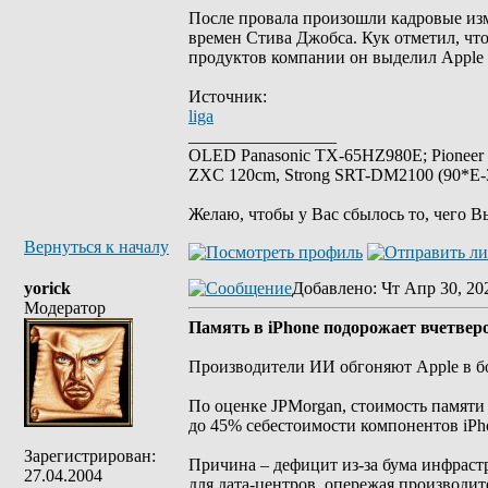
После провала произошли кадровые из
времен Стива Джобса. Кук отметил, чт
продуктов компании он выделил Apple 
Источник:
liga
_________________
OLED Panasonic TX-65HZ980E; Pioneer
ZXC 120cm, Strong SRT-DM2100 (90*E-30
Желаю, чтобы у Вас сбылось то, чего В
Вернуться к началу
yorick
Добавлено
: Чт Апр 30, 20
Модератор
Память в iPhone подорожает вчетверо
Производители ИИ обгоняют Apple в бо
По оценке JPMorgan, стоимость памяти 
до 45% себестоимости компонентов iPhon
Зарегистрирован:
Причина – дефицит из-за бума инфрас
27.04.2004
для дата-центров, опережая производит