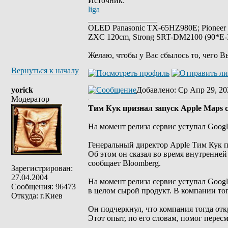
Источник:
liga
_________________
OLED Panasonic TX-65HZ980E; Pioneer
ZXC 120cm, Strong SRT-DM2100 (90*E-30
Желаю, чтобы у Вас сбылось то, чего В
Вернуться к началу
yorick
Добавлено
: Ср Апр 29, 20
Модератор
Тим Кук признал запуск Apple Maps 
На момент релиза сервис уступал Googl
Генеральный директор Apple Тим Кук пр
Об этом он сказал во время внутренне
сообщает Bloomberg.
Зарегистрирован:
27.04.2004
На момент релиза сервис уступал Goog
Сообщения: 96473
в целом сырой продукт. В компании то
Откуда: г.Киев
Он подчеркнул, что компания тогда от
Этот опыт, по его словам, помог пересм