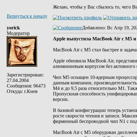
Желаю, чтобы у Вас сбылось то, чего В
Вернуться к началу
yorick
Добавлено
: Вс Апр 19, 20
Модератор
Apple выпустила MacBook Air с M5 и
MacBook Air с M5 стал быстрее в задач
Apple обновила MacBook Air, представ
алюминиевым корпусом без активного о
Зарегистрирован:
Чип M5 оснащен 10-ядерным процессором
27.04.2004
данным компании, производительность 
Сообщения: 96473
M4 и до 9,5 раза относительно M1. Так
Откуда: г.Киев
Пропускная способность унифицированн
версии.
В базовой конфигурации теперь устано
росте скорости чтения и записи. Макси
фирменный беспроводной чип N1 с подде
MacBook Air с M5 оборудован дисплеем L