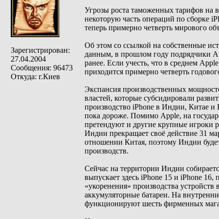
Угрозы роста таможенных тарифов на 
некоторую часть операций по сборке iP
теперь примерно четверть мирового об
Об этом со ссылкой на собственные и
Зарегистрирован:
данным, в прошлом году подрядчики Ap
27.04.2004
ранее. Если учесть, что в среднем Appl
Сообщения: 96473
приходится примерно четверть годовог
Откуда: г.Киев
Экспансия производственных мощносте
властей, которые субсидировали развит
производство iPhone в Индии, Китае и 
пока дороже. Помимо Apple, на госуд
претендуют и другие крупные игроки 
Индии прекращает своё действие 31 м
отношении Китая, поэтому Индии будет
производств.
Сейчас на территории Индии собирается
выпускает здесь iPhone 15 и iPhone 16,
«укоренения» производства устройств 
аккумуляторные батареи. На внутренни
функционируют шесть фирменных магази