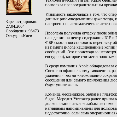
Технологический гигант Apple официал
позволяла правоохранительным органам
Уязвимость заключалась в том, что оп
данных push-уведомлений даже тогда, 
Зарегистрирован:
настроены на автоматическое исчезнов
27.04.2004
Сообщения: 96473
Проблема получила огласку после обна
Откуда: г.Киев
нападении на центр содержания ICE в 
ФБР смогли восстановить переписку о
из памяти iPhone кэшированные копии
сообщений. Это происходило несмотря н
encryption), которое считается золотым
В среду компания Apple обнародовала о
Согласно официальному заявлению, раз
удаления», могли «неожиданно сохранят
сообщения или самого приложения люб
будут уничтожены.
Команда мессенджера Signal на платфор
Signal Мередит Уиттакер ранее призвал
должна становиться «слабым звеном» в
наглядным напоминанием для пользова
недостаточно, если сама операционная