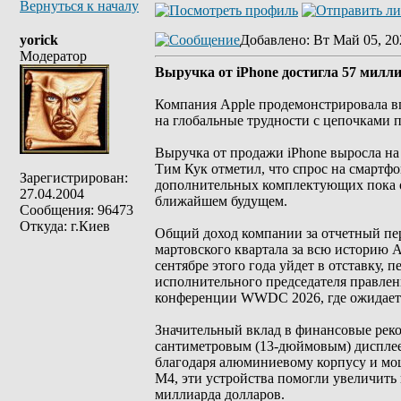
Вернуться к началу
yorick
Добавлено
: Вт Май 05, 20
Модератор
Выручка от iPhone достигла 57 милл
Компания Apple продемонстрировала вп
на глобальные трудности с цепочками 
Выручка от продажи iPhone выросла на
Тим Кук отметил, что спрос на смартф
Зарегистрирован:
дополнительных комплектующих пока о
27.04.2004
ближайшем будущем.
Сообщения: 96473
Откуда: г.Киев
Общий доход компании за отчетный пер
мартовского квартала за всю историю A
сентябре этого года уйдет в отставку,
исполнительного председателя правлени
конференции WWDC 2026, где ожидается
Значительный вклад в финансовые рек
сантиметровым (13-дюймовым) дисплеем
благодаря алюминиевому корпусу и мощн
M4, эти устройства помогли увеличить 
миллиарда долларов.