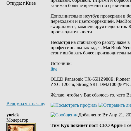
правками, обрезкой, титрами и обработк
Откуда: г.Киев
занимал больше времени по сравнению
Дополнительно ноутбук проверили в бо
переходами и цветокоррекцией. MacBook
swap-память, компенсируя недостаток 
производительности.
Несмотря на стабильную работу даже в
профессиональных задач. MacBook Neo 
стоит выбирать более производительны
Источник:
liga
_________________
OLED Panasonic TX-65HZ980E; Pioneer
ZXC 120cm, Strong SRT-DM2100 (90*E-30
Желаю, чтобы у Вас сбылось то, чего В
Вернуться к началу
yorick
Добавлено
: Вт Апр 21, 20
Модератор
Тим Кук покинет пост CEO Apple 1 с