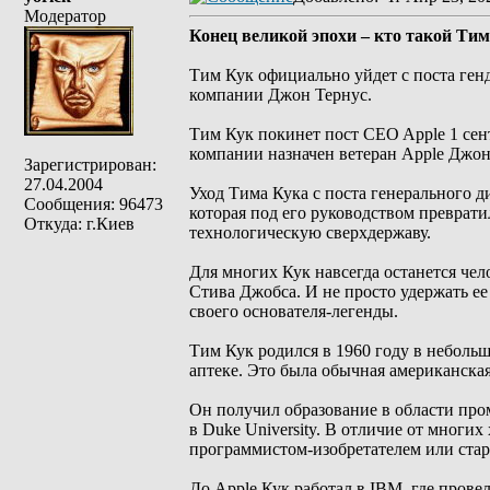
Модератор
Конец великой эпохи – кто такой Тим
Тим Кук официально уйдет с поста генд
компании Джон Тернус.
Тим Кук покинет пост CEO Apple 1 сен
компании назначен ветеран Apple Джон
Зарегистрирован:
27.04.2004
Уход Тима Кука с поста генерального д
Сообщения: 96473
которая под его руководством преврат
Откуда: г.Киев
технологическую сверхдержаву.
Для многих Кук навсегда останется че
Стива Джобса. И не просто удержать ее 
своего основателя-легенды.
Тим Кук родился в 1960 году в небольш
аптеке. Это была обычная американская
Он получил образование в области пр
в Duke University. В отличие от мног
программистом-изобретателем или стар
До Apple Кук работал в IBM, где прове