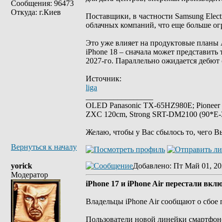
Сообщения: 96473
Откуда: г.Киев
Поставщики, в частности Samsung Elect
облачных компаний, что еще больше ог
Это уже влияет на продуктовые планы 
iPhone 18 – сначала может представить 
2027-го. Параллельно ожидается дебют 
Источник:
liga
_________________
OLED Panasonic TX-65HZ980E; Pioneer
ZXC 120cm, Strong SRT-DM2100 (90*E-30
Желаю, чтобы у Вас сбылось то, чего В
Вернуться к началу
yorick
Добавлено
: Пт Май 01, 20
Модератор
iPhone 17 и iPhone Air перестали вкл
Владельцы iPhone Air сообщают о сбое 
Пользователи новой линейки смартфоно