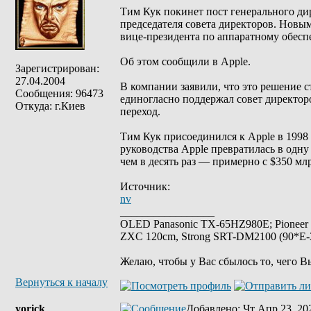
Тим Кук покинет пост генерального дир
председателя совета директоров. Новы
вице-президента по аппаратному обесп
Об этом сообщили в Apple.
Зарегистрирован:
27.04.2004
В компании заявили, что это решение с
Сообщения: 96473
единогласно поддержал совет директоро
Откуда: г.Киев
переход.
Тим Кук присоединился к Apple в 1998 
руководства Apple превратилась в одну
чем в десять раз — примерно с $350 млр
Источник:
nv
_________________
OLED Panasonic TX-65HZ980E; Pioneer
ZXC 120cm, Strong SRT-DM2100 (90*E-30
Желаю, чтобы у Вас сбылось то, чего В
Вернуться к началу
yorick
Добавлено
: Чт Апр 23, 20