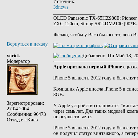
Источник:
3dnews
_________________
OLED Panasonic TX-65HZ980E; Pioneer
ZXC 120cm, Strong SRT-DM2100 (90*E-30
Желаю, чтобы у Вас сбылось то, чего В
Вернуться к началу
yorick
Добавлено
: Пн Май 18, 2
Модератор
Apple признала первый iPhone с раз
iPhone 5 вышел в 2012 году и был снят 
Компания Apple внесла iPhone 5 в спис
8GB.
Зарегистрирован:
У Apple устройство становится "винта
27.04.2004
через семь лет. Для таких моделей ко
Сообщения: 96473
не осуществляется.
Откуда: г.Киев
iPhone 5 вышел в 2012 году и был снят с
он получил статус винтажного, а тепер