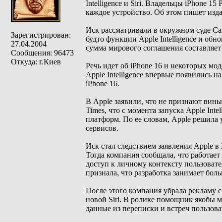
Intelligence и Siri. Владельцы iPhone 1
каждое устройство. Об этом пишет изд
Иск рассматривали в окружном суде Са
Зарегистрирован:
будто функции Apple Intelligence и об
27.04.2004
сумма мирового соглашения составляет 
Сообщения: 96473
Откуда: г.Киев
Речь идет об iPhone 16 и некоторых мо
Apple Intelligence впервые появились н
iPhone 16.
В Apple заявили, что не признают вин
Times, что с момента запуска Apple Int
платформ. По ее словам, Apple решила 
сервисов.
Иск стал следствием заявления Apple в 
Тогда компания сообщала, что работает
доступ к личному контексту пользоват
признала, что разработка занимает бол
После этого компания убрала рекламу 
новой Siri. В ролике помощник якобы м
данные из переписки и встреч пользова