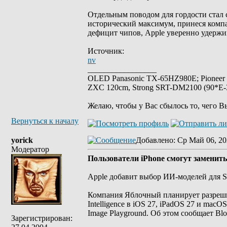
Отдельным поводом для гордости стал 
исторический максимум, принеся компа
дефицит чипов, Apple уверенно удержи
Источник:
nv
_________________
OLED Panasonic TX-65HZ980E; Pioneer
ZXC 120cm, Strong SRT-DM2100 (90*E-30
Желаю, чтобы у Вас сбылось то, чего В
Вернуться к началу
yorick
Добавлено
: Ср Май 06, 20
Модератор
Пользователи iPhone смогут заменит
Apple добавит выбор ИИ-моделей для Siri
Компания Яблочный планирует разреши
Intelligence в iOS 27, iPadOS 27 и macOS
Image Playground. Об этом сообщает Bl
Зарегистрирован: