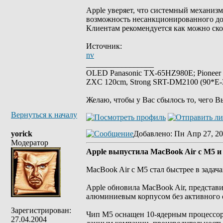
Apple уверяет, что системный механиз
возможность несанкционированного дос
Клиентам рекомендуется как можно ско
Источник:
nv
_________________
OLED Panasonic TX-65HZ980E; Pioneer
ZXC 120cm, Strong SRT-DM2100 (90*E-30
Желаю, чтобы у Вас сбылось то, чего В
Вернуться к началу
yorick
Добавлено
: Пн Апр 27, 20
Модератор
Apple выпустила MacBook Air с M5 и
MacBook Air с M5 стал быстрее в задач
Apple обновила MacBook Air, представ
алюминиевым корпусом без активного о
Зарегистрирован:
Чип M5 оснащен 10-ядерным процессором
27.04.2004