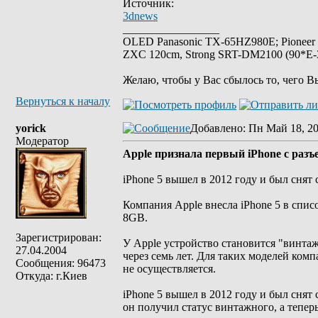
Источник:
3dnews
_________________
OLED Panasonic TX-65HZ980E; Pioneer
ZXC 120cm, Strong SRT-DM2100 (90*E-30
Желаю, чтобы у Вас сбылось то, чего В
Вернуться к началу
yorick
Добавлено
: Пн Май 18, 2
Модератор
Apple признала первый iPhone с раз
iPhone 5 вышел в 2012 году и был снят 
Компания Apple внесла iPhone 5 в спис
8GB.
Зарегистрирован:
У Apple устройство становится "винта
27.04.2004
через семь лет. Для таких моделей ко
Сообщения: 96473
не осуществляется.
Откуда: г.Киев
iPhone 5 вышел в 2012 году и был снят с
он получил статус винтажного, а тепер