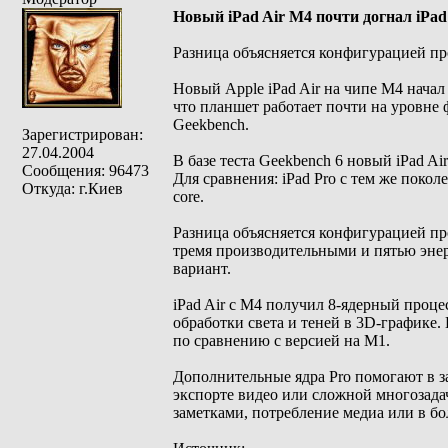
Новый iPad Air M4 почти догнал iPad
Разница объясняется конфигурацией пр
Новый Apple iPad Air на чипе M4 начал
что планшет работает почти на уровне 
Geekbench.
Зарегистрирован:
27.04.2004
В базе теста Geekbench 6 новый iPad Ai
Сообщения: 96473
Для сравнения: iPad Pro с тем же покол
Откуда: г.Киев
core.
Разница объясняется конфигурацией про
тремя производительными и пятью энер
вариант.
iPad Air с M4 получил 8-ядерный проц
обработки света и теней в 3D-графике.
по сравнению с версией на M1.
Дополнительные ядра Pro помогают в з
экспорте видео или сложной многозадач
заметками, потребление медиа или в б