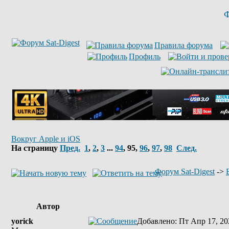
Ф
Правила форума
Профиль
Вокруг Apple и iOS
На страницу
Пред.
1
,
2
,
3
...
94
,
95
,
96
,
97
,
98
След.
Форум Sat-Digest
->
Автор
yorick
Добавлено
: Пт Апр 17, 20