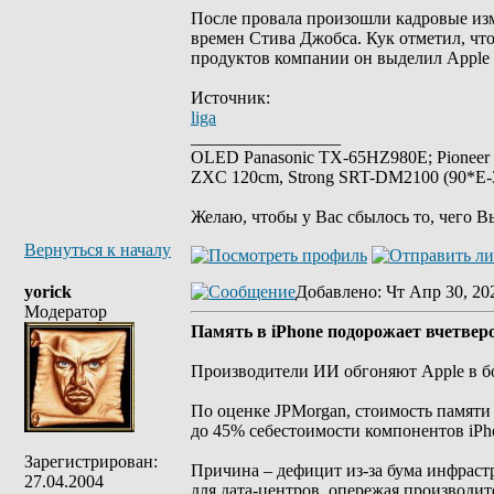
После провала произошли кадровые из
времен Стива Джобса. Кук отметил, чт
продуктов компании он выделил Apple 
Источник:
liga
_________________
OLED Panasonic TX-65HZ980E; Pioneer
ZXC 120cm, Strong SRT-DM2100 (90*E-30
Желаю, чтобы у Вас сбылось то, чего В
Вернуться к началу
yorick
Добавлено
: Чт Апр 30, 20
Модератор
Память в iPhone подорожает вчетверо
Производители ИИ обгоняют Apple в бо
По оценке JPMorgan, стоимость памяти 
до 45% себестоимости компонентов iPhon
Зарегистрирован:
Причина – дефицит из-за бума инфрас
27.04.2004
для дата-центров, опережая производит