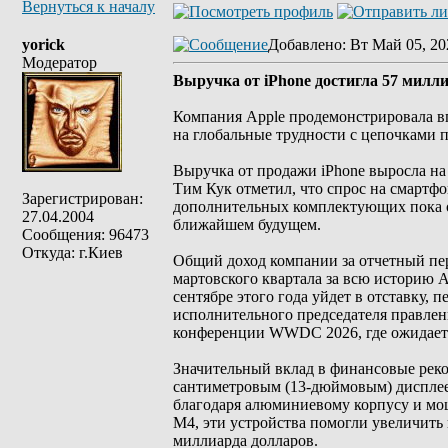
Вернуться к началу
yorick
Добавлено
: Вт Май 05, 20
Модератор
Выручка от iPhone достигла 57 милл
Компания Apple продемонстрировала вп
на глобальные трудности с цепочками 
Выручка от продажи iPhone выросла на
Тим Кук отметил, что спрос на смартф
Зарегистрирован:
дополнительных комплектующих пока о
27.04.2004
ближайшем будущем.
Сообщения: 96473
Откуда: г.Киев
Общий доход компании за отчетный пер
мартовского квартала за всю историю A
сентябре этого года уйдет в отставку,
исполнительного председателя правлени
конференции WWDC 2026, где ожидается
Значительный вклад в финансовые рек
сантиметровым (13-дюймовым) дисплеем
благодаря алюминиевому корпусу и мощн
M4, эти устройства помогли увеличить 
миллиарда долларов.