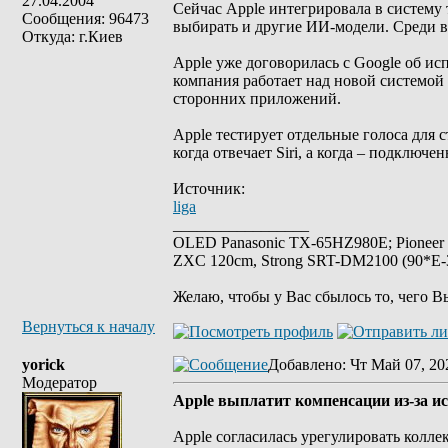
27.04.2004
Сейчас Apple интегрировала в систему
Сообщения: 96473
выбирать и другие ИИ-модели. Среди в
Откуда: г.Киев
Apple уже договорилась с Google об исп
компания работает над новой системой 
сторонних приложений.
Apple тестирует отдельные голоса для 
когда отвечает Siri, а когда – подключ
Источник:
liga
_________________
OLED Panasonic TX-65HZ980E; Pioneer
ZXC 120cm, Strong SRT-DM2100 (90*E-30
Желаю, чтобы у Вас сбылось то, чего В
Вернуться к началу
yorick
Добавлено
: Чт Май 07, 20
Модератор
Apple выплатит компенсации из-за ис
Apple согласилась урегулировать колл