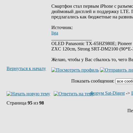
Смартфон стал первым iPhone с разъемо
дюймовый дисплей и поддержку LTE. П
предлагались как бюджетные на разви
Источник:
liga
_________________
OLED Panasonic TX-65HZ980E; Pioneer
ZXC 120cm, Strong SRT-DM2100 (90*E-30
Желаю, чтобы у Вас сбылось то, чего В
Вернуться к началу
Показать сообщения:
Форум Sat-Digest
->
Страница
95
из
98
Пе