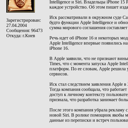
Intelligence и Siri. Владельцы iPhone 1
каждое устройство. Об этом пишет изд
Иск рассматривали в окружном суде Са
Зарегистрирован:
будто функции Apple Intelligence и об
27.04.2004
сумма мирового соглашения составляет 
Сообщения: 96473
Откуда: г.Киев
Речь идет об iPhone 16 и некоторых мо
Apple Intelligence впервые появились н
iPhone 16.
В Apple заявили, что не признают вин
Times, что с момента запуска Apple Int
платформ. По ее словам, Apple решила 
сервисов.
Иск стал следствием заявления Apple в 
Тогда компания сообщала, что работает
доступ к личному контексту пользоват
признала, что разработка занимает бол
После этого компания убрала рекламу 
новой Siri. В ролике помощник якобы м
данные из переписки и встреч пользова