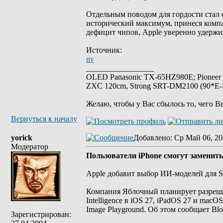
Отдельным поводом для гордости стал 
исторический максимум, принеся компа
дефицит чипов, Apple уверенно удержи
Источник:
nv
_________________
OLED Panasonic TX-65HZ980E; Pioneer
ZXC 120cm, Strong SRT-DM2100 (90*E-30
Желаю, чтобы у Вас сбылось то, чего В
Вернуться к началу
yorick
Добавлено
: Ср Май 06, 20
Модератор
Пользователи iPhone смогут заменит
Apple добавит выбор ИИ-моделей для Siri
Компания Яблочный планирует разреши
Intelligence в iOS 27, iPadOS 27 и macOS
Image Playground. Об этом сообщает Bl
Зарегистрирован: