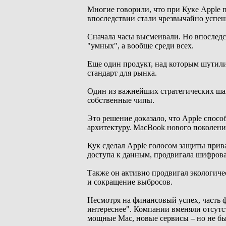
Многие говорили, что при Куке Apple 
впоследствии стали чрезвычайно успе
Сначала часы высмеивали. Но впоследс
"умных", а вообще среди всех.
Еще один продукт, над которым шутили
стандарт для рынка.
Один из важнейших стратегических шаго
собственные чипы.
Это решение доказало, что Apple спосо
архитектуру. MacBook нового поколения
Кук сделал Apple голосом защиты прив
доступа к данным, продвигала шифров
Также он активно продвигал экологиче
и сокращение выбросов.
Несмотря на финансовый успех, часть 
интереснее". Компании вменяли отсут
мощные Mac, новые сервисы – но не был