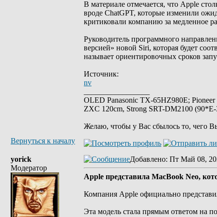
В материале отмечается, что Apple сто
вроде ChatGPT, которые изменили ожи
критиковали компанию за медленное ра
Руководитель программного направлени
версией» новой Siri, которая будет со
называет ориентировочных сроков запу
Источник:
nv
_________________
OLED Panasonic TX-65HZ980E; Pioneer
ZXC 120cm, Strong SRT-DM2100 (90*E-30
Желаю, чтобы у Вас сбылось то, чего В
Вернуться к началу
yorick
Добавлено
: Пт Май 08, 20
Модератор
Apple представила MacBook Neo, кото
Компания Apple официально представи
Эта модель стала прямым ответом на п