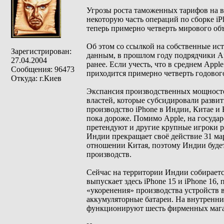
Угрозы роста таможенных тарифов на 
некоторую часть операций по сборке iP
теперь примерно четверть мирового об
Об этом со ссылкой на собственные и
Зарегистрирован:
данным, в прошлом году подрядчики Ap
27.04.2004
ранее. Если учесть, что в среднем Appl
Сообщения: 96473
приходится примерно четверть годовог
Откуда: г.Киев
Экспансия производственных мощносте
властей, которые субсидировали развит
производство iPhone в Индии, Китае и 
пока дороже. Помимо Apple, на госуд
претендуют и другие крупные игроки 
Индии прекращает своё действие 31 м
отношении Китая, поэтому Индии будет
производств.
Сейчас на территории Индии собирается
выпускает здесь iPhone 15 и iPhone 16,
«укоренения» производства устройств 
аккумуляторные батареи. На внутренни
функционируют шесть фирменных магази