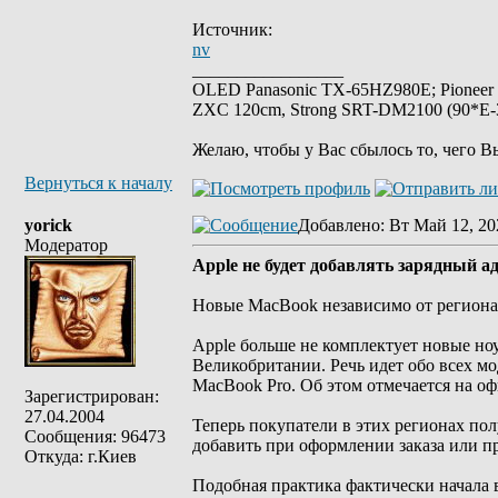
Источник:
nv
_________________
OLED Panasonic TX-65HZ980E; Pioneer
ZXC 120cm, Strong SRT-DM2100 (90*E-30
Желаю, чтобы у Вас сбылось то, чего В
Вернуться к началу
yorick
Добавлено
: Вт Май 12, 20
Модератор
Apple не будет добавлять зарядный 
Новые MacBook независимо от региона
Apple больше не комплектует новые но
Великобритании. Речь идет обо всех мо
MacBook Pro. Об этом отмечается на о
Зарегистрирован:
27.04.2004
Теперь покупатели в этих регионах пол
Сообщения: 96473
добавить при оформлении заказа или п
Откуда: г.Киев
Подобная практика фактически начала 