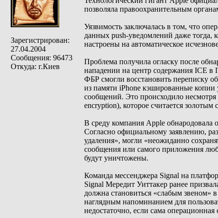
Технологический гигант Apple официал
позволяла правоохранительным органам
Уязвимость заключалась в том, что оп
данных push-уведомлений даже тогда, 
Зарегистрирован:
настроены на автоматическое исчезнов
27.04.2004
Сообщения: 96473
Проблема получила огласку после обна
Откуда: г.Киев
нападении на центр содержания ICE в 
ФБР смогли восстановить переписку о
из памяти iPhone кэшированные копии
сообщений. Это происходило несмотря н
encryption), которое считается золотым
В среду компания Apple обнародовала о
Согласно официальному заявлению, раз
удаления», могли «неожиданно сохранят
сообщения или самого приложения люб
будут уничтожены.
Команда мессенджера Signal на платфор
Signal Мередит Уиттакер ранее призвал
должна становиться «слабым звеном» в
наглядным напоминанием для пользова
недостаточно, если сама операционная