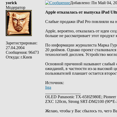
yorick
Добавлено
: Пн Май 04, 2
Модератор
Apple отказалась от выпуска iPad Ultr
Слабые продажи iPad Pro повлияли на 
Apple, вероятно, отказалась от идеи со
больше не рассматривает этот продукт 
Зарегистрирован:
По информации журналиста Марка Гурма
27.04.2004
20 дюймов. Однако проект сталкивался
Сообщения: 96473
технологией дисплея. Устройство могло
Откуда: г.Киев
Основной причиной называют слабый с
ожиданий, в частности из-за высокой ц
пользователей планшет остается второ
Источник:
liga
_________________
OLED Panasonic TX-65HZ980E; Pioneer
ZXC 120cm, Strong SRT-DM2100 (90*E-30
Желаю, чтобы у Вас сбылось то, чего В