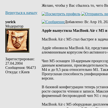
Желаю, чтобы у Вас сбылось то, чего В
Вернуться к началу
yorick
Добавлено
: Вс Апр 19, 20
Модератор
Apple выпустила MacBook Air с M5 и
MacBook Air с M5 стал быстрее в задач
Apple обновила MacBook Air, представ
алюминиевым корпусом без активного о
Зарегистрирован:
Чип M5 оснащен 10-ядерным процессором
27.04.2004
данным компании, производительность 
Сообщения: 96473
M4 и до 9,5 раза относительно M1. Так
Откуда: г.Киев
Пропускная способность унифицированн
версии.
В базовой конфигурации теперь устано
росте скорости чтения и записи. Макси
фирменный беспроводной чип N1 с подде
MacBook Air с M5 оборудован дисплеем L