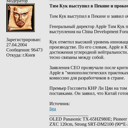
Модератор
Тим Кук выступил в Пекине и проко
Тим Кук выступил в Пекине и заявил о
Генеральный директор Apple Тим Кук п
выступления на China Development For
Зарегистрирован:
Кук отметил высокий уровень инноваци
27.04.2004
производстве. По его словам, Apple и 
Сообщения: 96473
достижения углеродной нейтральности.
Откуда: г.Киев
тесно связаны между собой.
Заявления CEO прозвучали после крит
Apple в "монополистических практиках"
комиссию для разработчиков в стране.
Премьер Госсовета КНР Ли Цян на том
поставками. Он заявил, что Китай гото
Источник:
liga
_________________
OLED Panasonic TX-65HZ980E; Pioneer
ZXC 120cm, Strong SRT-DM2100 (90*E-30