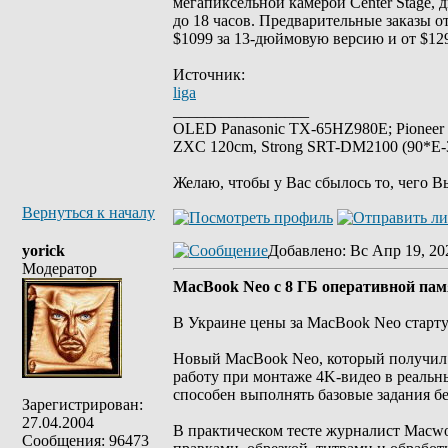
мегапиксельной камерой Center Stage, 
до 18 часов. Предварительные заказы о
$1099 за 13-дюймовую версию и от $12
Источник:
liga
_________________
OLED Panasonic TX-65HZ980E; Pioneer
ZXC 120cm, Strong SRT-DM2100 (90*E-30
Желаю, чтобы у Вас сбылось то, чего В
Вернуться к началу
yorick
Добавлено
: Вс Апр 19, 20
Модератор
MacBook Neo с 8 ГБ оперативной пам
В Украине цены за MacBook Neo старту
Новый MacBook Neo, который получил 
работу при монтаже 4K-видео в реальны
способен выполнять базовые задания бе
Зарегистрирован:
27.04.2004
В практическом тесте журналист Macwo
Сообщения: 96473