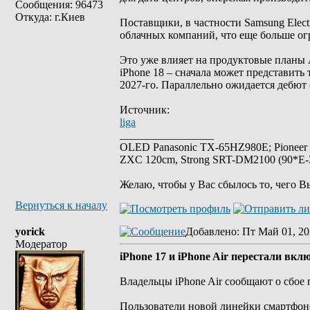
Сообщения: 96473
Откуда: г.Киев
Поставщики, в частности Samsung Elect
облачных компаний, что еще больше ог
Это уже влияет на продуктовые планы 
iPhone 18 – сначала может представить 
2027-го. Параллельно ожидается дебют 
Источник:
liga
_________________
OLED Panasonic TX-65HZ980E; Pioneer
ZXC 120cm, Strong SRT-DM2100 (90*E-30
Желаю, чтобы у Вас сбылось то, чего В
Вернуться к началу
yorick
Добавлено
: Пт Май 01, 20
Модератор
iPhone 17 и iPhone Air перестали вкл
Владельцы iPhone Air сообщают о сбое 
Пользователи новой линейки смартфоно