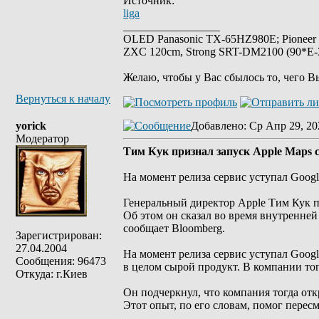
Источник:
liga
_________________
OLED Panasonic TX-65HZ980E; Pioneer
ZXC 120cm, Strong SRT-DM2100 (90*E-30
Желаю, чтобы у Вас сбылось то, чего В
Вернуться к началу
yorick
Добавлено
: Ср Апр 29, 20
Модератор
Тим Кук признал запуск Apple Maps 
На момент релиза сервис уступал Googl
Генеральный директор Apple Тим Кук пр
Об этом он сказал во время внутренне
сообщает Bloomberg.
Зарегистрирован:
27.04.2004
На момент релиза сервис уступал Goog
Сообщения: 96473
в целом сырой продукт. В компании то
Откуда: г.Киев
Он подчеркнул, что компания тогда от
Этот опыт, по его словам, помог пересм