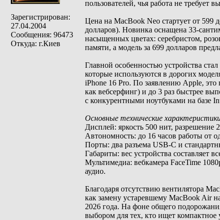
пользователей, чья работа не требует
Зарегистрирован:
Цена на MacBook Neo стартует от 599 
27.04.2004
долларов). Новинка оснащена 33-санти
Сообщения: 96473
насыщенных цветах: серебристом, розо
Откуда: г.Киев
памяти, а модель за 699 долларов предл
Главной особенностью устройства стал
которые используются в дорогих моделя
iPhone 16 Pro. По заявлению Apple, это
как вебсерфинг) и до 3 раз быстрее в
с конкурентными ноутбуками на базе Inte
Основные технические характеристики
Дисплей: яркость 500 нит, разрешение
Автономность: до 16 часов работы от о
Порты: два разъема USB-C и стандартн
Габариты: вес устройства составляет все
Мультимедиа: вебкамера FaceTime 1080
аудио.
Благодаря отсутствию вентилятора Mac
как замену устаревшему MacBook Air на
2026 года. На фоне общего подорожани
выбором для тех, кто ищет компактное 