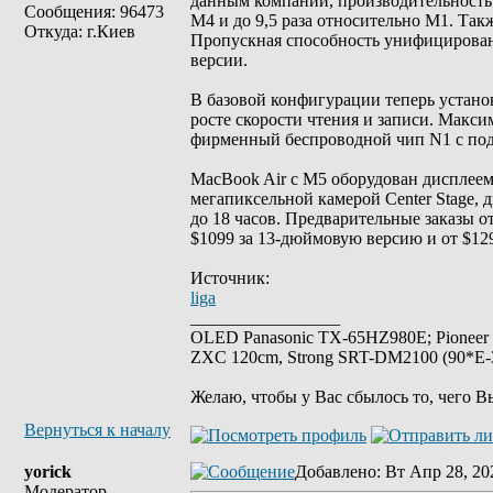
данным компании, производительность 
Сообщения: 96473
M4 и до 9,5 раза относительно M1. Так
Откуда: г.Киев
Пропускная способность унифицированн
версии.
В базовой конфигурации теперь устано
росте скорости чтения и записи. Макси
фирменный беспроводной чип N1 с подде
MacBook Air с M5 оборудован дисплеем L
мегапиксельной камерой Center Stage, 
до 18 часов. Предварительные заказы о
$1099 за 13-дюймовую версию и от $12
Источник:
liga
_________________
OLED Panasonic TX-65HZ980E; Pioneer
ZXC 120cm, Strong SRT-DM2100 (90*E-30
Желаю, чтобы у Вас сбылось то, чего В
Вернуться к началу
yorick
Добавлено
: Вт Апр 28, 20
Модератор