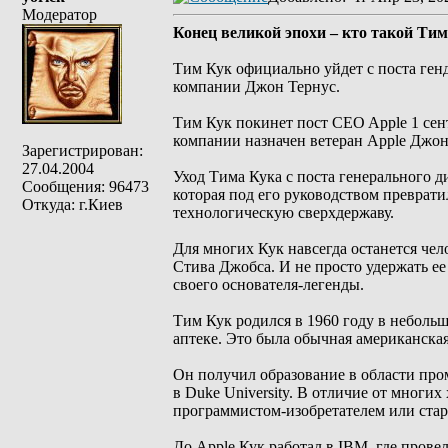
Модератор
Конец великой эпохи – кто такой Тим
Тим Кук официально уйдет с поста генд
компании Джон Тернус.
Тим Кук покинет пост CEO Apple 1 сен
компании назначен ветеран Apple Джон
Зарегистрирован:
27.04.2004
Уход Тима Кука с поста генерального д
Сообщения: 96473
которая под его руководством преврат
Откуда: г.Киев
технологическую сверхдержаву.
Для многих Кук навсегда останется че
Стива Джобса. И не просто удержать ее 
своего основателя-легенды.
Тим Кук родился в 1960 году в небольш
аптеке. Это была обычная американская
Он получил образование в области пр
в Duke University. В отличие от мног
программистом-изобретателем или стар
До Apple Кук работал в IBM, где прове