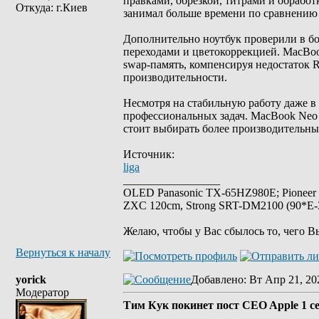
правками, обрезкой, титрами и обработк
Откуда: г.Киев
занимал больше времени по сравнению
Дополнительно ноутбук проверили в бо
переходами и цветокоррекцией. MacBook
swap-память, компенсируя недостаток 
производительности.
Несмотря на стабильную работу даже в
профессиональных задач. MacBook Neo 
стоит выбирать более производительны
Источник:
liga
_________________
OLED Panasonic TX-65HZ980E; Pioneer
ZXC 120cm, Strong SRT-DM2100 (90*E-30
Желаю, чтобы у Вас сбылось то, чего В
Вернуться к началу
yorick
Добавлено
: Вт Апр 21, 20
Модератор
Тим Кук покинет пост CEO Apple 1 с