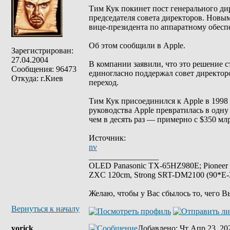
Тим Кук покинет пост генерального дир
председателя совета директоров. Новы
вице-президента по аппаратному обесп
Об этом сообщили в Apple.
Зарегистрирован:
27.04.2004
В компании заявили, что это решение с
Сообщения: 96473
единогласно поддержал совет директоро
Откуда: г.Киев
переход.
Тим Кук присоединился к Apple в 1998 
руководства Apple превратилась в одну
чем в десять раз — примерно с $350 млр
Источник:
nv
_________________
OLED Panasonic TX-65HZ980E; Pioneer
ZXC 120cm, Strong SRT-DM2100 (90*E-30
Желаю, чтобы у Вас сбылось то, чего В
Вернуться к началу
yorick
Добавлено
: Чт Апр 23, 20