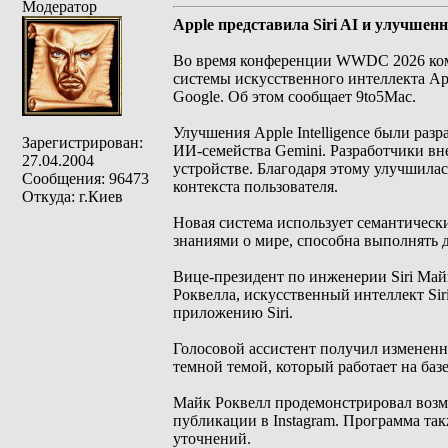
Модератор
Apple представила Siri AI и улучшенну
Во время конференции WWDC 2026 комп
системы искусственного интеллекта Appl
Google. Об этом сообщает 9to5Mac.
Улучшения Apple Intelligence были раз
Зарегистрирован:
ИИ-семейства Gemini. Разработчики вн
27.04.2004
устройстве. Благодаря этому улучшила
Сообщения: 96473
контекста пользователя.
Откуда: г.Киев
Новая система использует семантически
знаниями о мире, способна выполнять 
Вице-президент по инженерии Siri Ма
Роквелла, искусственный интеллект Si
приложению Siri.
Голосовой ассистент получил изменен
темной темой, который работает на базе
Майк Роквелл продемонстрировал возмож
публикации в Instagram. Программа та
уточнений.