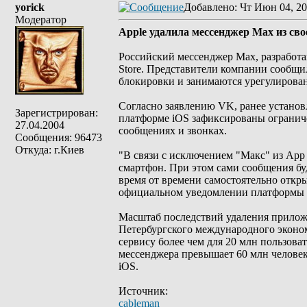
yorick
Добавлено
: Чт Июн 04, 20
Модератор
Apple удалила мессенджер Мах из сво
Российский мессенджер Мах, разработа
Store. Представители компании сообщи
блокировки и занимаются урегулирова
Согласно заявлению VK, ранее установ
Зарегистрирован:
платформе iOS зафиксированы ограниче
27.04.2004
сообщениях и звонках.
Сообщения: 96473
Откуда: г.Киев
"В связи с исключением "Макс" из App 
смартфон. При этом сами сообщения бу
время от времени самостоятельно откр
официальном уведомлении платформы (
Масштаб последствий удаления прило
Петербургского международного эконом
сервису более чем для 20 млн пользова
мессенджера превышает 60 млн человек
iOS.
Источник:
cableman