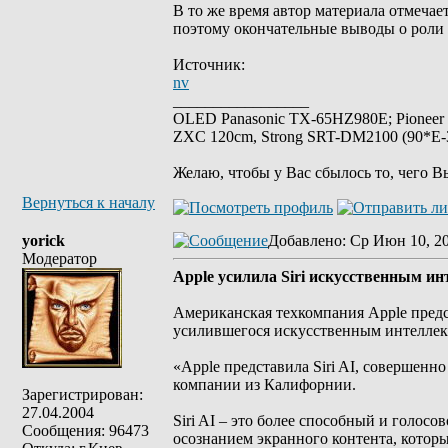
В то же время автор материала отмечае
поэтому окончательные выводы о роли Р
Источник:
nv
_________________
OLED Panasonic TX-65HZ980E; Pioneer
ZXC 120cm, Strong SRT-DM2100 (90*E-30
Желаю, чтобы у Вас сбылось то, чего В
Вернуться к началу
yorick
Добавлено
: Ср Июн 10, 2
Модератор
Apple усилила Siri искусственным и
Американская техкомпания Apple предст
усилившегося искусственным интеллект
«Apple представила Siri AI, совершенно 
компании из Калифорнии.
Зарегистрирован:
27.04.2004
Siri AI – это более способный и голо
Сообщения: 96473
осознанием экранного контента, которы