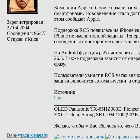
Компании Apple и Google начали запус
смартфонами. Нововведение стало досту
этом сообщает Apple.
Зарегистрирован:
27.04.2004
Поддержка RCS появилась на iPhone еще
Сообщения: 96473
iPhone не имели полной защиты. Тепер
Откуда: г.Киев
сообщения от постороннего доступа во 
На Android функция работает через акт
26.5. Также поддержка зависит от опера
сразу.
Пользователи увидят в RCS-чатах значо
защита включится автоматически, а ст
Источник:
liga
_________________
OLED Panasonic TX-65HZ980E; Pioneer
ZXC 120cm, Strong SRT-DM2100 (90*E-30
Желаю, чтобы у Вас сбылось то, чего В
Вернуться к началу