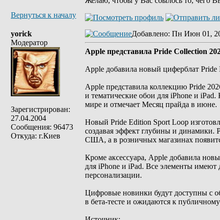
Желаю, чтобы у Вас сбылось то, чего В
Вернуться к началу
yorick
Добавлено
: Пн Июн 01, 2
Модератор
Apple представила Pride Collection 20
Apple добавила новый циферблат Pride 
Apple представила коллекцию Pride 20
и тематические обои для iPhone и iPa
мире и отмечает Месяц прайда в июне.
Зарегистрирован:
27.04.2004
Новый Pride Edition Sport Loop изготов
Сообщения: 96473
создавая эффект глубины и динамики. Р
Откуда: г.Киев
США, а в розничных магазинах появит
Кроме аксессуара, Apple добавила новы
для iPhone и iPad. Все элементы имею
персонализации.
Цифровые новинки будут доступны с обн
в бета-тесте и ожидаются к публичному
Источник: