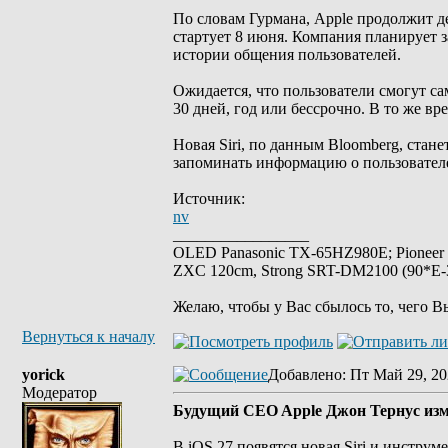
По словам Гурмана, Apple продолжит д
стартует 8 июня. Компания планирует з
истории общения пользователей.
Ожидается, что пользователи смогут са
30 дней, год или бессрочно. В то же в
Новая Siri, по данным Bloomberg, стан
запоминать информацию о пользователе
Источник:
nv
_________________
OLED Panasonic TX-65HZ980E; Pioneer
ZXC 120cm, Strong SRT-DM2100 (90*E-30
Желаю, чтобы у Вас сбылось то, чего В
Вернуться к началу
yorick
Добавлено
: Пт Май 29, 20
Модератор
Будущий CEO Apple Джон Тернус изм
В iOS 27 появятся новая Siri и инстру