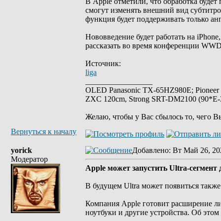
В Apple отметили, что обработка будет
смогут изменять внешний вид субтитро
функция будет поддерживать только а
Нововведение будет работать на iPhone,
рассказать во время конференции WWDC
Источник:
liga
_________________
OLED Panasonic TX-65HZ980E; Pioneer
ZXC 120cm, Strong SRT-DM2100 (90*E-30
Желаю, чтобы у Вас сбылось то, чего В
Вернуться к началу
yorick
Добавлено
: Вт Май 26, 20
Модератор
Apple может запустить Ultra-сегмент
В будущем Ultra может появиться также
Компания Apple готовит расширение лин
ноутбуки и другие устройства. Об этом