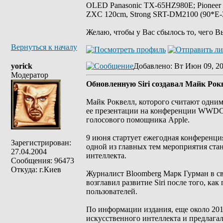
OLED Panasonic TX-65HZ980E; Pioneer
ZXC 120cm, Strong SRT-DM2100 (90*E-30
Желаю, чтобы у Вас сбылось то, чего В
Вернуться к началу
yorick
Добавлено
: Вт Июн 09, 2
Модератор
Обновленную Siri создавал Майк Рокв
Майк Роквелл, которого считают одним и
ее презентации на конференции WWDC 
голосового помощника Apple.
9 июня стартует ежегодная конференци
Зарегистрирован:
одной из главных тем мероприятия ста
27.04.2004
интеллекта.
Сообщения: 96473
Откуда: г.Киев
Журналист Bloomberg Марк Гурман в св
возглавил развитие Siri после того, ка
пользователей.
По информации издания, еще около 201
искусственного интеллекта и предлагал