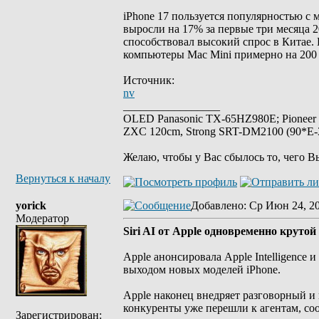
iPhone 17 пользуется популярностью с 
выросли на 17% за первые три месяца 
способствовал высокий спрос в Китае. 
компьютеры Mac Mini примерно на 200 
Источник:
nv
_________________
OLED Panasonic TX-65HZ980E; Pioneer
ZXC 120cm, Strong SRT-DM2100 (90*E-30
Желаю, чтобы у Вас сбылось то, чего В
Вернуться к началу
yorick
Добавлено
: Ср Июн 24, 2
Модератор
Siri AI от Apple одновременно крутой 
Apple анонсировала Apple Intelligence 
выходом новых моделей iPhone.
Apple наконец внедряет разговорный и
конкуренты уже перешли к агентам, соо
Зарегистрирован: