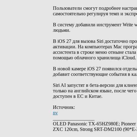
Пользователи смогут подробнее настраи
самостоятельно регулируя темп и экспр
В систему добавили инструмент Write w
людьми.
В iOS 27 для вызова Siri достаточно п
активации. На компьютерах Mac програ
ассистента в строке меню отныне стал
помощью облачного хранилища iCloud.
В новой камере iOS 27 появился отдел
добавит соответствующие события в кал
Siri AI запустят в бета-версии для кли
только на английском языке, после чего
доступен в ЕС и Китае.
Источник:
nv
_________________
OLED Panasonic TX-65HZ980E; Pioneer
ZXC 120cm, Strong SRT-DM2100 (90*E-30