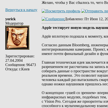
Желаю, чтобы у Вас сбылось то, чего В
Вернуться к началу
yorick
Добавлено
: Пт Июн 12, 2
Модератор
Apple тестирует новую модель наушн
Apple вплотную подошла к моменту, ко
Согласно данным Bloomberg, инженеры
интегрированными камерами. Проект, к
имеют почти финальный дизайн и функ
Зарегистрирован:
27.04.2004
Главная техническая идея заключается в
Сообщения: 96473
разрешением не рассчитаны на запись в
Откуда: г.Киев
собирать данные о пространстве вокруг 
реальном времени. Это позволит наушн
человека каждый раз вытаскивать смар
однако ножки наушников пришлось нес
О концепции «ушей со зрением» впервы
инфракрасных модулях, подобных тем, 
с Vision Pro. Сегодня же приоритеты и
способного к мультимодальному взаим