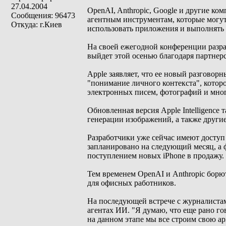
27.04.2004
OpenAI, Anthropic, Google и другие ко
Сообщения: 96473
агентным инструментам, которые могут
Откуда: г.Киев
использовать приложения и выполнять 
На своей ежегодной конференции разра
выйдет этой осенью благодаря партнерс
Apple заявляет, что ее новый разгово
"понимание личного контекста", кото
электронных писем, фотографий и мног
Обновленная версия Apple Intelligence
генерации изображений, а также другие
Разработчики уже сейчас имеют доступ 
запланировано на следующий месяц, а 
поступлением новых iPhone в продажу.
Тем временем OpenAI и Anthropic борю
для офисных работников.
На последующей встрече с журналиста
агентах ИИ. "Я думаю, что еще рано г
на данном этапе мы все строим свою арх