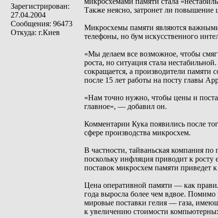
микросхемами памяти стала «нестабильн
Зарегистрирован:
Также неясно, затронет ли повышение ц
27.04.2004
Сообщения: 96473
Микросхемы памяти являются важными 
Откуда: г.Киев
телефоны, но бум искусственного интел
«Мы делаем все возможное, чтобы смяг
роста, но ситуация стала нестабильной
сокращается, а производители памяти 
после 15 лет работы на посту главы Ap
«Нам точно нужно, чтобы цены и поста
главное», — добавил он.
Комментарии Кука появились после тог
сфере производства микросхем.
В частности, тайваньская компания п
поскольку инфляция приводит к росту е
поставок микросхем памяти приведет к 
Цена оперативной памяти — как прави
года выросла более чем вдвое. Помимо
мировые поставки гелия — газа, имею
к увеличению стоимости компьютерных