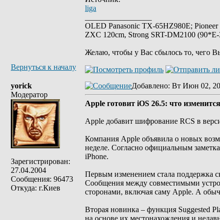
liga
_________________
OLED Panasonic TX-65HZ980E; Pioneer
ZXC 120cm, Strong SRT-DM2100 (90*E-30
Желаю, чтобы у Вас сбылось то, чего В
Вернуться к началу
yorick
Добавлено
: Вт Июн 02, 2
Модератор
Apple готовит iOS 26.5: что изменитс
Apple добавит шифрование RCS в верси
Компания Apple объявила о новых возм
неделе. Согласно официальным заметка
iPhone.
Зарегистрирован:
27.04.2004
Первым изменением стала поддержка с
Сообщения: 96473
Сообщения между совместимыми устрой
Откуда: г.Киев
сторонами, включая саму Apple. А обы
Вторая новинка – функция Suggested Pl
на основе их местонахождения и недавн