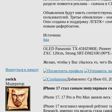
разделе появится реклама – сначала в 
Объявления будут иметь соответствующ
пользователей. Третье обновление – но
Они созданы в поддержку ЛГБТК+ сооб
новым циферблатом.
Источник:
liga
_________________
OLED Panasonic TX-65HZ980E; Pioneer
ZXC 120cm, Strong SRT-DM2100 (90*E-30
Желаю, чтобы у Вас сбылось то, чего В
Вернуться к началу
yorick
Добавлено
: Ср Июн 03, 2
Модератор
iPhone 17 стал самым популярным см
iPhone 17, 17 Pro и Pro Max заняли вес
iPhone 17 возглавил мировой рейтинг п
Research, именно эта модель стала са