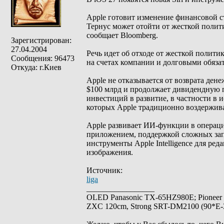
Apple готовит изменение финансовой 
Тернус может отойти от жесткой политик
сообщает Bloomberg.
Зарегистрирован:
27.04.2004
Речь идет об отходе от жесткой полити
Сообщения: 96473
на счетах компании и долговыми обяза
Откуда: г.Киев
Apple не отказывается от возврата де
$100 млрд и продолжает дивидендную 
инвестиций в развитие, в частности в
которых Apple традиционно воздержива
Apple развивает ИИ-функции в операцио
приложением, поддержкой сложных зап
инструменты Apple Intelligence для ред
изображения.
Источник:
liga
_________________
OLED Panasonic TX-65HZ980E; Pioneer
ZXC 120cm, Strong SRT-DM2100 (90*E-30