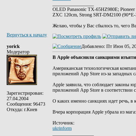
_________________
OLED Panasonic TX-65HZ980E; Pioneer
ZXC 120cm, Strong SRT-DM2100 (90*E-30
Желаю, чтобы у Вас сбылось то, чего В
Вернуться к началу
yorick
Добавлено
: Пт Июн 05, 2
Модератор
В Apple объяснили санкциями изъяти
Американская технологическая компани
приложений App Store из-за западных 
Apple заявила, что соблюдает законы ю
приложений App Store в соответствии 
Зарегистрирован:
27.04.2004
О каких именно санкциях идет речь, в 
Сообщения: 96473
Откуда: г.Киев
Вчера корпорация Apple убрала из маг
Источник:
ukrinform
_________________