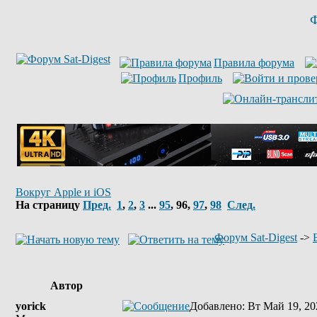
Ф
Правила форума
Профиль
Вокруг Apple и iOS
На страницу
Пред.
1
,
2
,
3
...
95
,
96
,
97
,
98
След.
Форум Sat-Digest
->
Автор
yorick
Добавлено
: Вт Май 19, 20