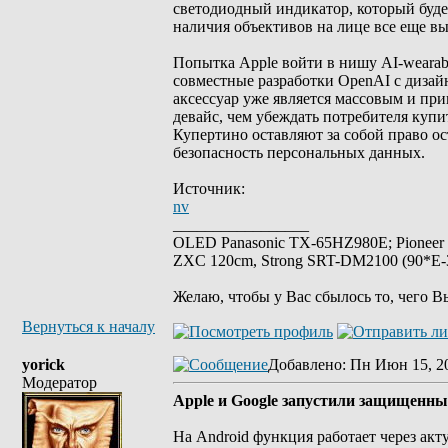
светодиодный индикатор, который будет
наличия объективов на лице все еще в
Попытка Apple войти в нишу AI-wearab
совместные разработки OpenAI с дизай
аксессуар уже является массовым и п
девайс, чем убеждать потребителя купи
Купертино оставляют за собой право о
безопасность персональных данных.
Источник:
nv
_________________
OLED Panasonic TX-65HZ980E; Pioneer
ZXC 120cm, Strong SRT-DM2100 (90*E-30
Желаю, чтобы у Вас сбылось то, чего В
Вернуться к началу
yorick
Добавлено
: Пн Июн 15, 2
Модератор
Apple и Google запустили защищенны
На Android функция работает через акт