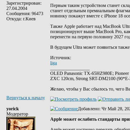
Зарегистрирован:
Первым таким устройством станет склад
27.04.2004
станет отдельным премиальным флагма
Сообщения: 96473
новинку покажут вместе с iPhone 18 о
Откуда: г.Киев
Также Apple работает над MacBook Ult
позиционируют выше MacBook Pro, как
перенести на первую половину 2027 го
В будущем Ultra может появиться также
Источник:
liga
_________________
OLED Panasonic TX-65HZ980E; Pioneer
ZXC 120cm, Strong SRT-DM2100 (90*E-30
Желаю, чтобы у Вас сбылось то, чего В
Вернуться к началу
yorick
Добавлено
: Чт Май 28, 20
Модератор
Apple может ослабить стандарты прив
Apple может частично передать обрабо