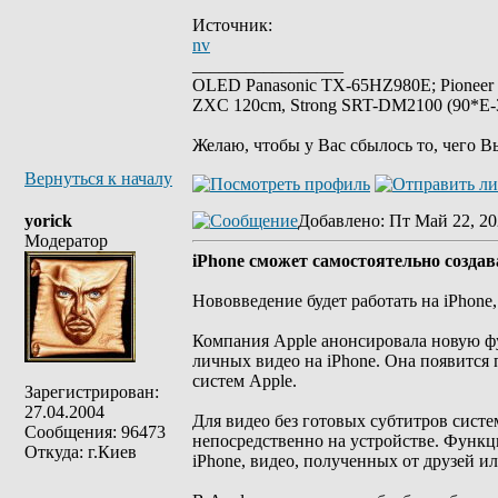
Источник:
nv
_________________
OLED Panasonic TX-65HZ980E; Pioneer
ZXC 120cm, Strong SRT-DM2100 (90*E-30
Желаю, чтобы у Вас сбылось то, чего В
Вернуться к началу
yorick
Добавлено
: Пт Май 22, 20
Модератор
iPhone сможет самостоятельно создав
Нововведение будет работать на iPhone, 
Компания Apple анонсировала новую ф
личных видео на iPhone. Она появится 
систем Apple.
Зарегистрирован:
27.04.2004
Для видео без готовых субтитров сист
Сообщения: 96473
непосредственно на устройстве. Функц
Откуда: г.Киев
iPhone, видео, полученных от друзей и