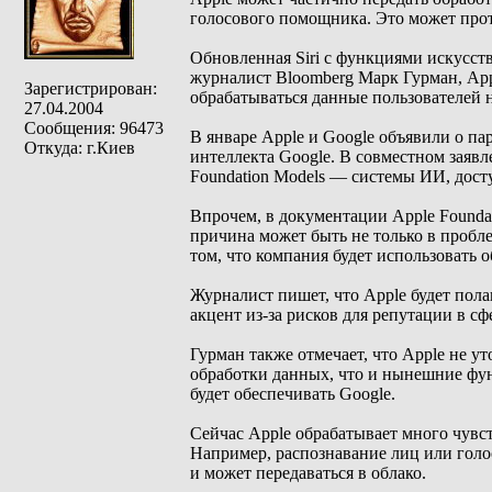
голосового помощника. Это может прот
Обновленная Siri с функциями искусст
журналист Bloomberg Марк Гурман, Appl
Зарегистрирован:
обрабатываться данные пользователей
27.04.2004
Сообщения: 96473
В январе Apple и Google объявили о па
Откуда: г.Киев
интеллекта Google. В совместном заявл
Foundation Models — системы ИИ, досту
Впрочем, в документации Apple Foundat
причина может быть не только в пробл
том, что компания будет использовать 
Журналист пишет, что Apple будет полага
акцент из-за рисков для репутации в сф
Гурман также отмечает, что Apple не ут
обработки данных, что и нынешние функц
будет обеспечивать Google.
Сейчас Apple обрабатывает много чувс
Например, распознавание лиц или голо
и может передаваться в облако.