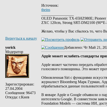
Источник:
theins
_________________
OLED Panasonic TX-65HZ980E; Pioneer
ZXC 120cm, Strong SRT-DM2100 (90*E-30
Желаю, чтобы у Вас сбылось то, чего В
Вернуться к началу
yorick
Добавлено
: Чт Май 21, 20
Модератор
Аpple может ослабить стандарты прив
Apple может частично передать обрабо
голосового помощника. Это может прот
Обновленная Siri с функциями искусст
журналист Bloomberg Марк Гурман, Appl
Зарегистрирован:
обрабатываться данные пользователей
27.04.2004
Сообщения: 96473
В январе Apple и Google объявили о па
Откуда: г.Киев
интеллекта Google. В совместном заявл
Foundation Models — системы ИИ, досту