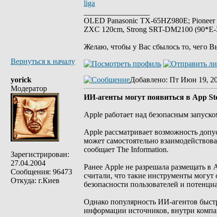
liga
_________________
OLED Panasonic TX-65HZ980E; Pioneer
ZXC 120cm, Strong SRT-DM2100 (90*E-30
Желаю, чтобы у Вас сбылось то, чего В
Вернуться к началу
yorick
Добавлено
: Пт Июн 19, 2
Модератор
ИИ-агенты могут появиться в App Sto
Apple работает над безопасным запуско
Apple рассматривает возможность допус
может самостоятельно взаимодействова
сообщает The Information.
Зарегистрирован:
27.04.2004
Ранее Apple не разрешала размещать в 
Сообщения: 96473
считали, что такие инструменты могут 
Откуда: г.Киев
безопасности пользователей и потенциа
Однако популярность ИИ-агентов быстро 
информации источников, внутри компа