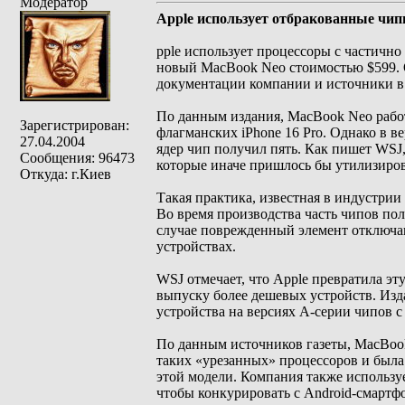
Модератор
Apple использует отбракованные чип
pple использует процессоры с частичн
новый MacBook Neo стоимостью $599. Об
документации компании и источники в 
По данным издания, MacBook Neo работ
Зарегистрирован:
флагманских iPhone 16 Pro. Однако в в
27.04.2004
ядер чип получил пять. Как пишет WSJ
Сообщения: 96473
которые иначе пришлось бы утилизиров
Откуда: г.Киев
Такая практика, известная в индустрии
Во время производства часть чипов по
случае поврежденный элемент отключа
устройствах.
WSJ отмечает, что Apple превратила эту
выпуску более дешевых устройств. Изд
устройства на версиях A-серии чипов 
По данным источников газеты, MacBook
таких «урезанных» процессоров и была
этой модели. Компания также используе
чтобы конкурировать с Android-смарт