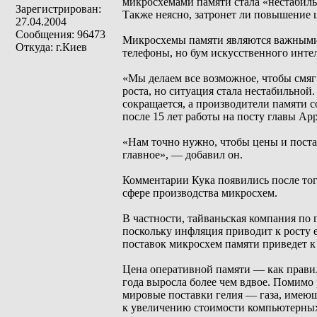
микросхемами памяти стала «нестабильн
Зарегистрирован:
Также неясно, затронет ли повышение ц
27.04.2004
Сообщения: 96473
Микросхемы памяти являются важными 
Откуда: г.Киев
телефоны, но бум искусственного интел
«Мы делаем все возможное, чтобы смяг
роста, но ситуация стала нестабильной
сокращается, а производители памяти 
после 15 лет работы на посту главы Ap
«Нам точно нужно, чтобы цены и поста
главное», — добавил он.
Комментарии Кука появились после тог
сфере производства микросхем.
В частности, тайваньская компания п
поскольку инфляция приводит к росту е
поставок микросхем памяти приведет к 
Цена оперативной памяти — как прави
года выросла более чем вдвое. Помимо
мировые поставки гелия — газа, имею
к увеличению стоимости компьютерных