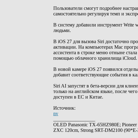
Пользователи смогут подробнее настраи
самостоятельно регулируя темп и экспр
В систему добавили инструмент Write w
людьми.
В iOS 27 для вызова Siri достаточно п
активации. На компьютерах Mac програ
ассистента в строке меню отныне стал
помощью облачного хранилища iCloud.
В новой камере iOS 27 появился отдел
добавит соответствующие события в кал
Siri AI запустят в бета-версии для кли
только на английском языке, после чего
доступен в ЕС и Китае.
Источник:
nv
_________________
OLED Panasonic TX-65HZ980E; Pioneer
ZXC 120cm, Strong SRT-DM2100 (90*E-30