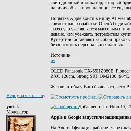
светодиодный индикатор, который будет
наличия объективов на лице все еще в
Попытка Apple войти в нишу AI-wearab
совместные разработки OpenAI с дизай
аксессуар уже является массовым и п
девайс, чем убеждать потребителя купи
Купертино оставляют за собой право о
безопасность персональных данных.
Источник:
nv
_________________
OLED Panasonic TX-65HZ980E; Pioneer
ZXC 120cm, Strong SRT-DM2100 (90*E-30
Желаю, чтобы у Вас сбылось то, чего В
Вернуться к началу
yorick
Добавлено
: Пн Июн 15, 2
Модератор
Apple и Google запустили защищенны
На Android функция работает через акт