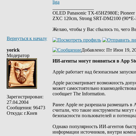
liga
_________________
OLED Panasonic TX-65HZ980E; Pioneer
ZXC 120cm, Strong SRT-DM2100 (90*E-30
Желаю, чтобы у Вас сбылось то, чего В
Вернуться к началу
yorick
Добавлено
: Пт Июн 19, 2
Модератор
ИИ-агенты могут появиться в App Sto
Apple работает над безопасным запуско
Apple рассматривает возможность допус
может самостоятельно взаимодействова
сообщает The Information.
Зарегистрирован:
27.04.2004
Ранее Apple не разрешала размещать в 
Сообщения: 96473
считали, что такие инструменты могут 
Откуда: г.Киев
безопасности пользователей и потенциа
Однако популярность ИИ-агентов быстро 
информации источников, внутри компа