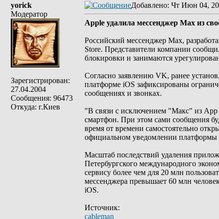
yorick
Добавлено
: Чт Июн 04, 20
Модератор
Apple удалила мессенджер Мах из сво
Российский мессенджер Мах, разработа
Store. Представители компании сообщи
блокировки и занимаются урегулирова
Согласно заявлению VK, ранее установ
Зарегистрирован:
платформе iOS зафиксированы ограниче
27.04.2004
сообщениях и звонках.
Сообщения: 96473
Откуда: г.Киев
"В связи с исключением "Макс" из App 
смартфон. При этом сами сообщения бу
время от времени самостоятельно откр
официальном уведомлении платформы (
Масштаб последствий удаления прило
Петербургского международного эконом
сервису более чем для 20 млн пользова
мессенджера превышает 60 млн человек
iOS.
Источник:
cableman