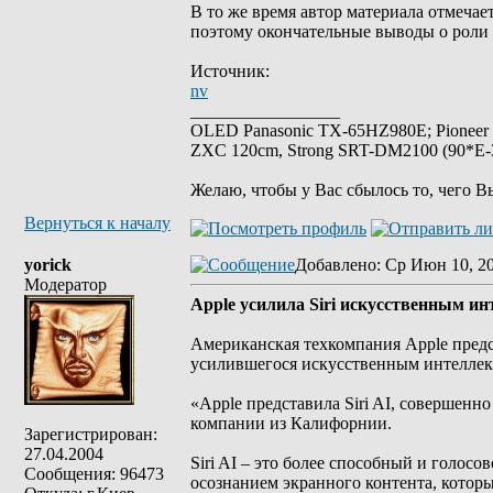
В то же время автор материала отмечае
поэтому окончательные выводы о роли Р
Источник:
nv
_________________
OLED Panasonic TX-65HZ980E; Pioneer
ZXC 120cm, Strong SRT-DM2100 (90*E-30
Желаю, чтобы у Вас сбылось то, чего В
Вернуться к началу
yorick
Добавлено
: Ср Июн 10, 2
Модератор
Apple усилила Siri искусственным и
Американская техкомпания Apple предст
усилившегося искусственным интеллект
«Apple представила Siri AI, совершенно 
компании из Калифорнии.
Зарегистрирован:
27.04.2004
Siri AI – это более способный и голо
Сообщения: 96473
осознанием экранного контента, которы