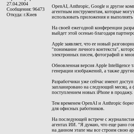
27.04.2004
OpenAI, Anthropic, Google и другие ко
Сообщения: 96473
агентным инструментам, которые могут
Откуда: г.Киев
использовать приложения и выполнять 
На своей ежегодной конференции разра
выйдет этой осенью благодаря партнерс
Apple заявляет, что ее новый разгово
"понимание личного контекста", кото
электронных писем, фотографий и мног
Обновленная версия Apple Intelligence
генерации изображений, а также другие
Разработчики уже сейчас имеют доступ 
запланировано на следующий месяц, а 
поступлением новых iPhone в продажу.
Тем временем OpenAI и Anthropic борю
для офисных работников.
На последующей встрече с журналиста
агентах ИИ. "Я думаю, что еще рано г
на данном этапе мы все строим свою арх