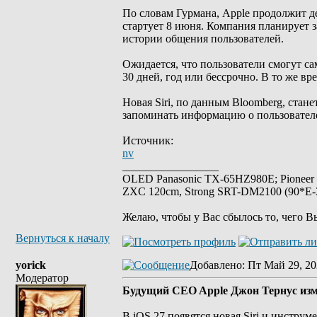
По словам Гурмана, Apple продолжит д
стартует 8 июня. Компания планирует з
истории общения пользователей.
Ожидается, что пользователи смогут са
30 дней, год или бессрочно. В то же в
Новая Siri, по данным Bloomberg, стан
запоминать информацию о пользователе
Источник:
nv
_________________
OLED Panasonic TX-65HZ980E; Pioneer
ZXC 120cm, Strong SRT-DM2100 (90*E-30
Желаю, чтобы у Вас сбылось то, чего В
Вернуться к началу
yorick
Добавлено
: Пт Май 29, 20
Модератор
Будущий CEO Apple Джон Тернус изм
В iOS 27 появятся новая Siri и инстру