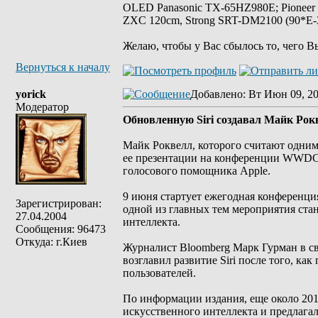
OLED Panasonic TX-65HZ980E; Pioneer
ZXC 120cm, Strong SRT-DM2100 (90*E-30
Желаю, чтобы у Вас сбылось то, чего В
Вернуться к началу
yorick
Добавлено
: Вт Июн 09, 2
Модератор
Обновленную Siri создавал Майк Рокв
Майк Роквелл, которого считают одним и
ее презентации на конференции WWDC 
голосового помощника Apple.
9 июня стартует ежегодная конференци
Зарегистрирован:
одной из главных тем мероприятия ста
27.04.2004
интеллекта.
Сообщения: 96473
Откуда: г.Киев
Журналист Bloomberg Марк Гурман в св
возглавил развитие Siri после того, ка
пользователей.
По информации издания, еще около 201
искусственного интеллекта и предлагал