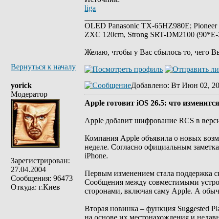
liga
_________________
OLED Panasonic TX-65HZ980E; Pioneer
ZXC 120cm, Strong SRT-DM2100 (90*E-30
Желаю, чтобы у Вас сбылось то, чего В
Вернуться к началу
yorick
Добавлено
: Вт Июн 02, 2
Модератор
Apple готовит iOS 26.5: что изменитс
Apple добавит шифрование RCS в верси
Компания Apple объявила о новых возм
неделе. Согласно официальным заметка
iPhone.
Зарегистрирован:
27.04.2004
Первым изменением стала поддержка с
Сообщения: 96473
Сообщения между совместимыми устрой
Откуда: г.Киев
сторонами, включая саму Apple. А обы
Вторая новинка – функция Suggested Pl
на основе их местонахождения и недавн