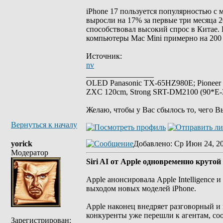
iPhone 17 пользуется популярностью с 
выросли на 17% за первые три месяца 
способствовал высокий спрос в Китае. 
компьютеры Mac Mini примерно на 200 
Источник:
nv
_________________
OLED Panasonic TX-65HZ980E; Pioneer
ZXC 120cm, Strong SRT-DM2100 (90*E-30
Желаю, чтобы у Вас сбылось то, чего В
Вернуться к началу
yorick
Добавлено
: Ср Июн 24, 2
Модератор
Siri AI от Apple одновременно крутой 
Apple анонсировала Apple Intelligence 
выходом новых моделей iPhone.
Apple наконец внедряет разговорный и
конкуренты уже перешли к агентам, соо
Зарегистрирован: