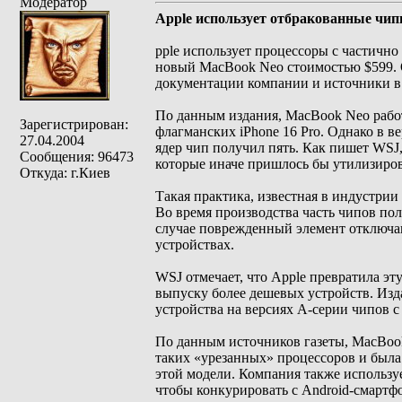
Модератор
Apple использует отбракованные чип
pple использует процессоры с частичн
новый MacBook Neo стоимостью $599. Об
документации компании и источники в 
По данным издания, MacBook Neo работ
Зарегистрирован:
флагманских iPhone 16 Pro. Однако в в
27.04.2004
ядер чип получил пять. Как пишет WSJ
Сообщения: 96473
которые иначе пришлось бы утилизиров
Откуда: г.Киев
Такая практика, известная в индустрии
Во время производства часть чипов по
случае поврежденный элемент отключа
устройствах.
WSJ отмечает, что Apple превратила эту
выпуску более дешевых устройств. Изд
устройства на версиях A-серии чипов 
По данным источников газеты, MacBook
таких «урезанных» процессоров и была
этой модели. Компания также используе
чтобы конкурировать с Android-смарт