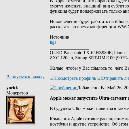
В Apple отметили, что обработка будет
смогут изменять внешний вид субтитро
функция будет поддерживать только а
Нововведение будет работать на iPhone,
рассказать во время конференции WWDC
Источник:
liga
_________________
OLED Panasonic TX-65HZ980E; Pioneer
ZXC 120cm, Strong SRT-DM2100 (90*E-30
Желаю, чтобы у Вас сбылось то, чего В
Вернуться к началу
yorick
Добавлено
: Вт Май 26, 20
Модератор
Apple может запустить Ultra-сегмент
В будущем Ultra может появиться также
Компания Apple готовит расширение лин
ноутбуки и другие устройства. Об этом