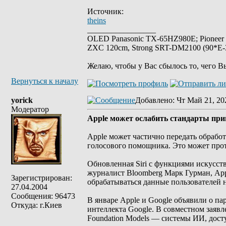
Источник:
theins
_________________
OLED Panasonic TX-65HZ980E; Pioneer
ZXC 120cm, Strong SRT-DM2100 (90*E-30
Желаю, чтобы у Вас сбылось то, чего В
Вернуться к началу
yorick
Добавлено
: Чт Май 21, 20
Модератор
Аpple может ослабить стандарты прив
Apple может частично передать обрабо
голосового помощника. Это может прот
Обновленная Siri с функциями искусст
журналист Bloomberg Марк Гурман, Appl
Зарегистрирован:
обрабатываться данные пользователей
27.04.2004
Сообщения: 96473
В январе Apple и Google объявили о па
Откуда: г.Киев
интеллекта Google. В совместном заявл
Foundation Models — системы ИИ, досту