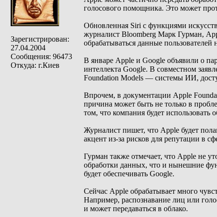
голосового помощника. Это может прот
Обновленная Siri с функциями искусст
журналист Bloomberg Марк Гурман, Appl
Зарегистрирован:
обрабатываться данные пользователей
27.04.2004
Сообщения: 96473
В январе Apple и Google объявили о па
Откуда: г.Киев
интеллекта Google. В совместном заявл
Foundation Models — системы ИИ, досту
Впрочем, в документации Apple Foundat
причина может быть не только в пробл
том, что компания будет использовать 
Журналист пишет, что Apple будет полага
акцент из-за рисков для репутации в сф
Гурман также отмечает, что Apple не ут
обработки данных, что и нынешние функц
будет обеспечивать Google.
Сейчас Apple обрабатывает много чувс
Например, распознавание лиц или голо
и может передаваться в облако.