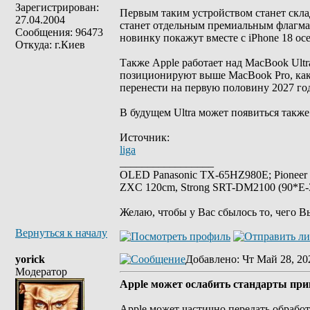
Зарегистрирован:
Первым таким устройством станет склад
27.04.2004
станет отдельным премиальным флагма
Сообщения: 96473
новинку покажут вместе с iPhone 18 о
Откуда: г.Киев
Также Apple работает над MacBook Ult
позиционируют выше MacBook Pro, как
перенести на первую половину 2027 го
В будущем Ultra может появиться также
Источник:
liga
_________________
OLED Panasonic TX-65HZ980E; Pioneer
ZXC 120cm, Strong SRT-DM2100 (90*E-30
Желаю, чтобы у Вас сбылось то, чего В
Вернуться к началу
yorick
Добавлено
: Чт Май 28, 20
Модератор
Apple может ослабить стандарты прив
Apple может частично передать обрабо