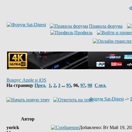
Ф
Правила форума
Профиль
Вокруг Apple и iOS
На страницу
Пред.
1
,
2
,
3
...
95
,
96
,
97
,
98
След.
Форум Sat-Digest
->
Автор
yorick
Добавлено
: Вт Май 19, 20