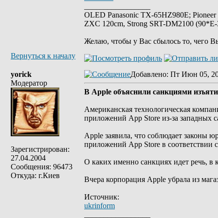
_________________
OLED Panasonic TX-65HZ980E; Pioneer
ZXC 120cm, Strong SRT-DM2100 (90*E-30
Желаю, чтобы у Вас сбылось то, чего В
Вернуться к началу
yorick
Добавлено
: Пт Июн 05, 2
Модератор
В Apple объяснили санкциями изъяти
Американская технологическая компани
приложений App Store из-за западных 
Apple заявила, что соблюдает законы ю
приложений App Store в соответствии 
Зарегистрирован:
27.04.2004
О каких именно санкциях идет речь, в 
Сообщения: 96473
Откуда: г.Киев
Вчера корпорация Apple убрала из маг
Источник:
ukrinform
_________________