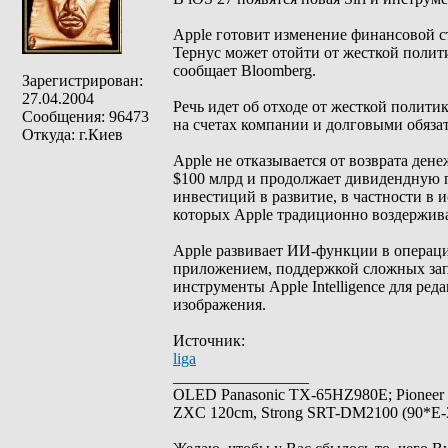
Apple готовит изменение финансовой 
Тернус может отойти от жесткой политик
сообщает Bloomberg.
Зарегистрирован:
27.04.2004
Речь идет об отходе от жесткой полити
Сообщения: 96473
на счетах компании и долговыми обяза
Откуда: г.Киев
Apple не отказывается от возврата де
$100 млрд и продолжает дивидендную 
инвестиций в развитие, в частности в
которых Apple традиционно воздержива
Apple развивает ИИ-функции в операцио
приложением, поддержкой сложных зап
инструменты Apple Intelligence для ред
изображения.
Источник:
liga
_________________
OLED Panasonic TX-65HZ980E; Pioneer
ZXC 120cm, Strong SRT-DM2100 (90*E-30