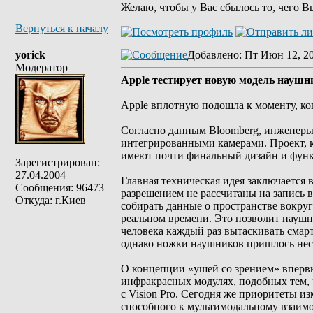
Желаю, чтобы у Вас сбылось то, чего В
Вернуться к началу
yorick
Добавлено
: Пт Июн 12, 2
Модератор
Apple тестирует новую модель наушн
Apple вплотную подошла к моменту, ко
Согласно данным Bloomberg, инженеры
интегрированными камерами. Проект, к
имеют почти финальный дизайн и функ
Зарегистрирован:
27.04.2004
Главная техническая идея заключается в
Сообщения: 96473
разрешением не рассчитаны на запись в
Откуда: г.Киев
собирать данные о пространстве вокруг 
реальном времени. Это позволит наушн
человека каждый раз вытаскивать смар
однако ножки наушников пришлось нес
О концепции «ушей со зрением» впервы
инфракрасных модулях, подобных тем, 
с Vision Pro. Сегодня же приоритеты и
способного к мультимодальному взаим