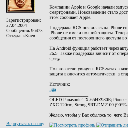
Компании Apple и Google начали запус
смартфонами. Нововведение стало досту
этом сообщает Apple.
Зарегистрирован:
27.04.2004
Поддержка RCS появилась на iPhone еще
Сообщения: 96473
iPhone не имели полной защиты. Тепер
Откуда: г.Киев
сообщения от постороннего доступа во 
На Android функция работает через акт
26.5. Также поддержка зависит от опера
сразу.
Пользователи увидят в RCS-чатах значо
защита включится автоматически, а ст
Источник:
liga
_________________
OLED Panasonic TX-65HZ980E; Pioneer
ZXC 120cm, Strong SRT-DM2100 (90*E-30
Желаю, чтобы у Вас сбылось то, чего В
Вернуться к началу