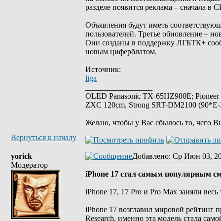
разделе появится реклама – сначала в 
Объявления будут иметь соответствующ
пользователей. Третье обновление – но
Они созданы в поддержку ЛГБТК+ сооб
новым циферблатом.
Источник:
liga
_________________
OLED Panasonic TX-65HZ980E; Pioneer
ZXC 120cm, Strong SRT-DM2100 (90*E-30
Желаю, чтобы у Вас сбылось то, чего В
Вернуться к началу
yorick
Добавлено
: Ср Июн 03, 2
Модератор
iPhone 17 стал самым популярным см
iPhone 17, 17 Pro и Pro Max заняли вес
iPhone 17 возглавил мировой рейтинг п
Research, именно эта модель стала са