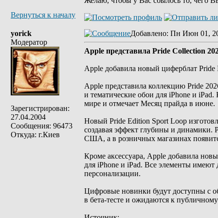
Желаю, чтобы у Вас сбылось то, чего В
Вернуться к началу
yorick
Добавлено
: Пн Июн 01, 2
Модератор
Apple представила Pride Collection 20
Apple добавила новый циферблат Pride 
Apple представила коллекцию Pride 20
и тематические обои для iPhone и iPa
мире и отмечает Месяц прайда в июне.
Зарегистрирован:
27.04.2004
Новый Pride Edition Sport Loop изготов
Сообщения: 96473
создавая эффект глубины и динамики. Р
Откуда: г.Киев
США, а в розничных магазинах появит
Кроме аксессуара, Apple добавила новы
для iPhone и iPad. Все элементы имею
персонализации.
Цифровые новинки будут доступны с обн
в бета-тесте и ожидаются к публичному
Источник: