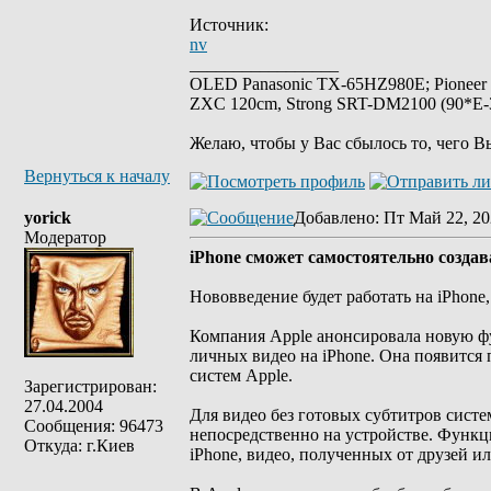
Источник:
nv
_________________
OLED Panasonic TX-65HZ980E; Pioneer
ZXC 120cm, Strong SRT-DM2100 (90*E-30
Желаю, чтобы у Вас сбылось то, чего В
Вернуться к началу
yorick
Добавлено
: Пт Май 22, 20
Модератор
iPhone сможет самостоятельно создав
Нововведение будет работать на iPhone, 
Компания Apple анонсировала новую ф
личных видео на iPhone. Она появится 
систем Apple.
Зарегистрирован:
27.04.2004
Для видео без готовых субтитров сист
Сообщения: 96473
непосредственно на устройстве. Функц
Откуда: г.Киев
iPhone, видео, полученных от друзей и