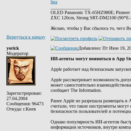
liga
_________________
OLED Panasonic TX-65HZ980E; Pioneer
ZXC 120cm, Strong SRT-DM2100 (90*E-30
Желаю, чтобы у Вас сбылось то, чего В
Вернуться к началу
yorick
Добавлено
: Пт Июн 19, 2
Модератор
ИИ-агенты могут появиться в App Sto
Apple работает над безопасным запуско
Apple рассматривает возможность допус
может самостоятельно взаимодействова
сообщает The Information.
Зарегистрирован:
27.04.2004
Ранее Apple не разрешала размещать в 
Сообщения: 96473
считали, что такие инструменты могут 
Откуда: г.Киев
безопасности пользователей и потенциа
Однако популярность ИИ-агентов быстро 
информации источников, внутри компа