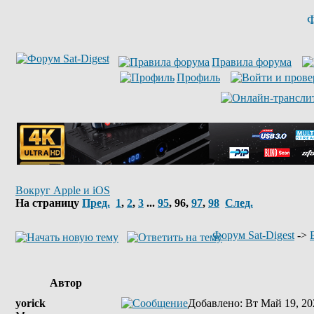
Ф
Правила форума
Профиль
Вокруг Apple и iOS
На страницу
Пред.
1
,
2
,
3
...
95
,
96
,
97
,
98
След.
Форум Sat-Digest
->
Автор
yorick
Добавлено
: Вт Май 19, 20