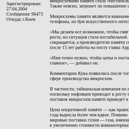
микросхемами памяти стала «нестабильн
Зарегистрирован:
Также неясно, затронет ли повышение ц
27.04.2004
Сообщения: 96473
Микросхемы памяти являются важными 
Откуда: г.Киев
телефоны, но бум искусственного интел
«Мы делаем все возможное, чтобы смяг
роста, но ситуация стала нестабильной
сокращается, а производители памяти 
после 15 лет работы на посту главы Ap
«Нам точно нужно, чтобы цены и поста
главное», — добавил он.
Комментарии Кука появились после тог
сфере производства микросхем.
В частности, тайваньская компания п
поскольку инфляция приводит к росту е
поставок микросхем памяти приведет к 
Цена оперативной памяти — как прави
года выросла более чем вдвое. Помимо
мировые поставки гелия — газа, имею
к увеличению стоимости компьютерных