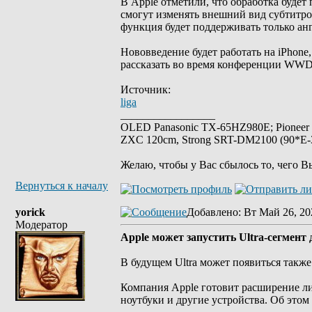
В Apple отметили, что обработка будет
смогут изменять внешний вид субтитро
функция будет поддерживать только а
Нововведение будет работать на iPhone,
рассказать во время конференции WWDC
Источник:
liga
_________________
OLED Panasonic TX-65HZ980E; Pioneer
ZXC 120cm, Strong SRT-DM2100 (90*E-30
Желаю, чтобы у Вас сбылось то, чего В
Вернуться к началу
yorick
Добавлено
: Вт Май 26, 20
Модератор
Apple может запустить Ultra-сегмент
В будущем Ultra может появиться также
Компания Apple готовит расширение лин
ноутбуки и другие устройства. Об этом