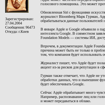
голосового помощника. Это может прот
Обновленная Siri с функциями искусст
журналист Bloomberg Марк Гурман, Appl
Зарегистрирован:
обрабатываться данные пользователей
27.04.2004
Сообщения: 96473
В январе Apple и Google объявили о па
Откуда: г.Киев
интеллекта Google. В совместном заявл
Foundation Models — системы ИИ, досту
Впрочем, в документации Apple Foundat
причина может быть не только в пробл
том, что компания будет использовать 
Журналист пишет, что Apple будет полага
акцент из-за рисков для репутации в сф
Гурман также отмечает, что Apple не ут
обработки данных, что и нынешние функц
будет обеспечивать Google.
Сейчас Apple обрабатывает много чувс
Например, распознавание лиц или голо
и может передаваться в облако.