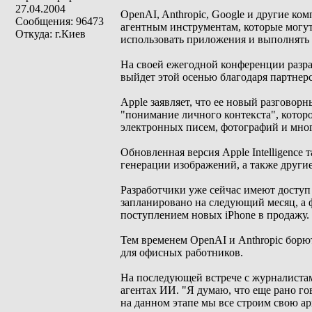
27.04.2004
OpenAI, Anthropic, Google и другие ко
Сообщения: 96473
агентным инструментам, которые могут
Откуда: г.Киев
использовать приложения и выполнять 
На своей ежегодной конференции разра
выйдет этой осенью благодаря партнерс
Apple заявляет, что ее новый разгово
"понимание личного контекста", кото
электронных писем, фотографий и мног
Обновленная версия Apple Intelligence
генерации изображений, а также другие
Разработчики уже сейчас имеют доступ 
запланировано на следующий месяц, а 
поступлением новых iPhone в продажу.
Тем временем OpenAI и Anthropic борю
для офисных работников.
На последующей встрече с журналиста
агентах ИИ. "Я думаю, что еще рано г
на данном этапе мы все строим свою арх