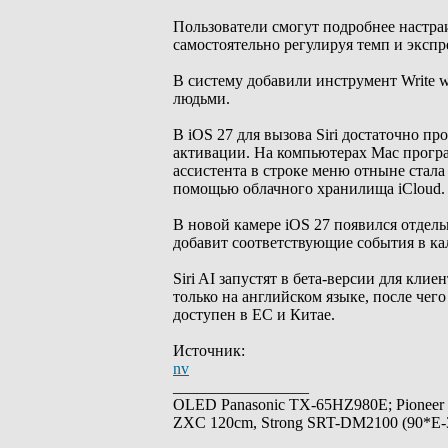
Пользователи смогут подробнее настраи
самостоятельно регулируя темп и экспр
В систему добавили инструмент Write w
людьми.
В iOS 27 для вызова Siri достаточно п
активации. На компьютерах Mac програ
ассистента в строке меню отныне стал
помощью облачного хранилища iCloud.
В новой камере iOS 27 появился отдел
добавит соответствующие события в кал
Siri AI запустят в бета-версии для кли
только на английском языке, после чего
доступен в ЕС и Китае.
Источник:
nv
_________________
OLED Panasonic TX-65HZ980E; Pioneer
ZXC 120cm, Strong SRT-DM2100 (90*E-30