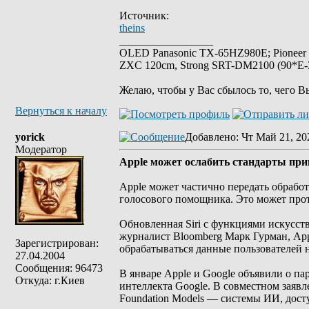
Источник:
theins
_________________
OLED Panasonic TX-65HZ980E; Pioneer
ZXC 120cm, Strong SRT-DM2100 (90*E-30
Желаю, чтобы у Вас сбылось то, чего В
Вернуться к началу
yorick
Добавлено
: Чт Май 21, 20
Модератор
Аpple может ослабить стандарты прив
Apple может частично передать обрабо
голосового помощника. Это может прот
Обновленная Siri с функциями искусст
журналист Bloomberg Марк Гурман, Appl
Зарегистрирован:
обрабатываться данные пользователей
27.04.2004
Сообщения: 96473
В январе Apple и Google объявили о па
Откуда: г.Киев
интеллекта Google. В совместном заявл
Foundation Models — системы ИИ, досту