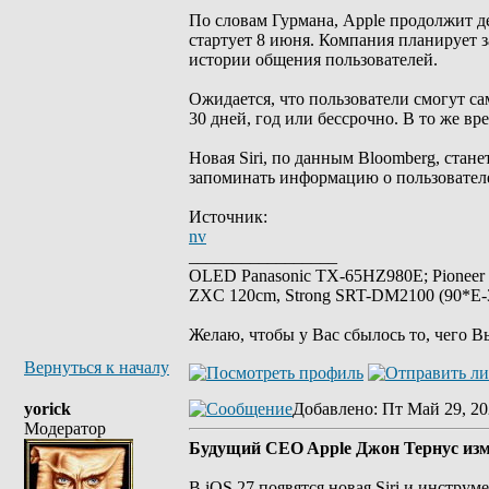
По словам Гурмана, Apple продолжит д
стартует 8 июня. Компания планирует з
истории общения пользователей.
Ожидается, что пользователи смогут са
30 дней, год или бессрочно. В то же в
Новая Siri, по данным Bloomberg, стан
запоминать информацию о пользователе
Источник:
nv
_________________
OLED Panasonic TX-65HZ980E; Pioneer
ZXC 120cm, Strong SRT-DM2100 (90*E-30
Желаю, чтобы у Вас сбылось то, чего В
Вернуться к началу
yorick
Добавлено
: Пт Май 29, 20
Модератор
Будущий CEO Apple Джон Тернус изм
В iOS 27 появятся новая Siri и инстру