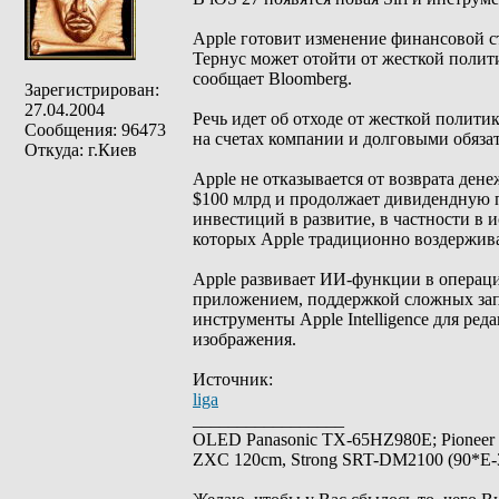
Apple готовит изменение финансовой 
Тернус может отойти от жесткой политик
сообщает Bloomberg.
Зарегистрирован:
27.04.2004
Речь идет об отходе от жесткой полити
Сообщения: 96473
на счетах компании и долговыми обяза
Откуда: г.Киев
Apple не отказывается от возврата де
$100 млрд и продолжает дивидендную 
инвестиций в развитие, в частности в
которых Apple традиционно воздержива
Apple развивает ИИ-функции в операцио
приложением, поддержкой сложных зап
инструменты Apple Intelligence для ред
изображения.
Источник:
liga
_________________
OLED Panasonic TX-65HZ980E; Pioneer
ZXC 120cm, Strong SRT-DM2100 (90*E-30