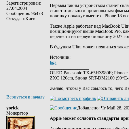
Зарегистрирован:
Первым таким устройством станет склад
27.04.2004
станет отдельным премиальным флагма
Сообщения: 96473
новинку покажут вместе с iPhone 18 о
Откуда: г.Киев
Также Apple работает над MacBook Ult
позиционируют выше MacBook Pro, как
перенести на первую половину 2027 го
В будущем Ultra может появиться также
Источник:
liga
_________________
OLED Panasonic TX-65HZ980E; Pioneer
ZXC 120cm, Strong SRT-DM2100 (90*E-30
Желаю, чтобы у Вас сбылось то, чего В
Вернуться к началу
yorick
Добавлено
: Чт Май 28, 20
Модератор
Apple может ослабить стандарты прив
Apple может частично передать обрабо