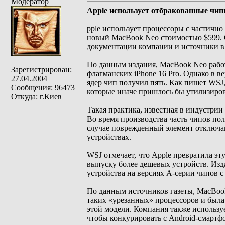
Модератор
Apple использует отбракованные чип
pple использует процессоры с частичн
новый MacBook Neo стоимостью $599. Об
документации компании и источники в 
По данным издания, MacBook Neo работ
Зарегистрирован:
флагманских iPhone 16 Pro. Однако в в
27.04.2004
ядер чип получил пять. Как пишет WSJ
Сообщения: 96473
которые иначе пришлось бы утилизиров
Откуда: г.Киев
Такая практика, известная в индустрии
Во время производства часть чипов по
случае поврежденный элемент отключа
устройствах.
WSJ отмечает, что Apple превратила эту
выпуску более дешевых устройств. Изд
устройства на версиях A-серии чипов 
По данным источников газеты, MacBook
таких «урезанных» процессоров и была
этой модели. Компания также используе
чтобы конкурировать с Android-смарт