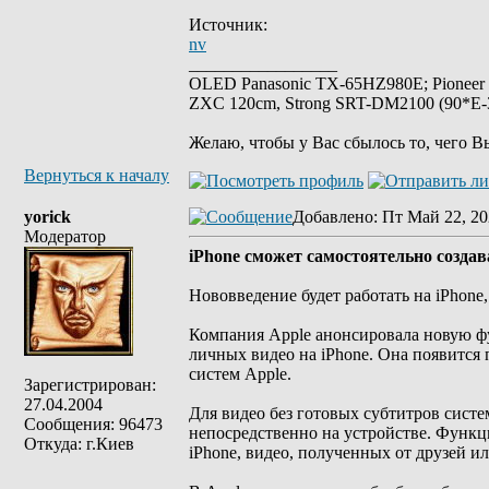
Источник:
nv
_________________
OLED Panasonic TX-65HZ980E; Pioneer
ZXC 120cm, Strong SRT-DM2100 (90*E-30
Желаю, чтобы у Вас сбылось то, чего В
Вернуться к началу
yorick
Добавлено
: Пт Май 22, 20
Модератор
iPhone сможет самостоятельно создав
Нововведение будет работать на iPhone, 
Компания Apple анонсировала новую ф
личных видео на iPhone. Она появится 
систем Apple.
Зарегистрирован:
27.04.2004
Для видео без готовых субтитров сист
Сообщения: 96473
непосредственно на устройстве. Функц
Откуда: г.Киев
iPhone, видео, полученных от друзей и