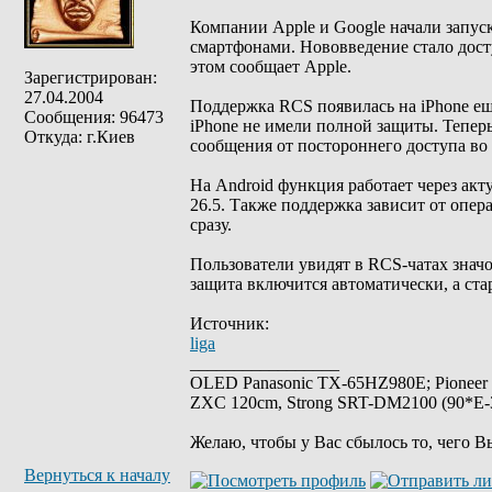
Компании Apple и Google начали запус
смартфонами. Нововведение стало досту
этом сообщает Apple.
Зарегистрирован:
27.04.2004
Поддержка RCS появилась на iPhone еще
Сообщения: 96473
iPhone не имели полной защиты. Тепер
Откуда: г.Киев
сообщения от постороннего доступа во 
На Android функция работает через акт
26.5. Также поддержка зависит от опера
сразу.
Пользователи увидят в RCS-чатах значо
защита включится автоматически, а ст
Источник:
liga
_________________
OLED Panasonic TX-65HZ980E; Pioneer
ZXC 120cm, Strong SRT-DM2100 (90*E-30
Желаю, чтобы у Вас сбылось то, чего В
Вернуться к началу