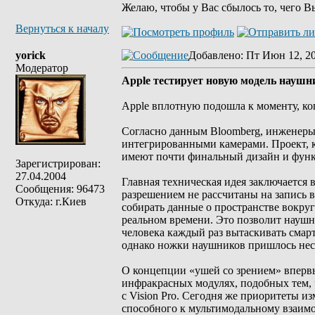
Желаю, чтобы у Вас сбылось то, чего В
Вернуться к началу
yorick
Добавлено
: Пт Июн 12, 2
Модератор
Apple тестирует новую модель наушн
Apple вплотную подошла к моменту, ко
Согласно данным Bloomberg, инженеры
интегрированными камерами. Проект, к
имеют почти финальный дизайн и функ
Зарегистрирован:
27.04.2004
Главная техническая идея заключается в
Сообщения: 96473
разрешением не рассчитаны на запись в
Откуда: г.Киев
собирать данные о пространстве вокруг 
реальном времени. Это позволит наушн
человека каждый раз вытаскивать смар
однако ножки наушников пришлось нес
О концепции «ушей со зрением» впервы
инфракрасных модулях, подобных тем, 
с Vision Pro. Сегодня же приоритеты и
способного к мультимодальному взаим