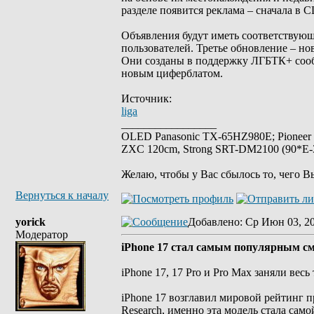
разделе появится реклама – сначала в 
Объявления будут иметь соответствующ
пользователей. Третье обновление – но
Они созданы в поддержку ЛГБТК+ сооб
новым циферблатом.
Источник:
liga
_________________
OLED Panasonic TX-65HZ980E; Pioneer
ZXC 120cm, Strong SRT-DM2100 (90*E-30
Желаю, чтобы у Вас сбылось то, чего В
Вернуться к началу
yorick
Добавлено
: Ср Июн 03, 2
Модератор
iPhone 17 стал самым популярным см
iPhone 17, 17 Pro и Pro Max заняли вес
iPhone 17 возглавил мировой рейтинг п
Research, именно эта модель стала са