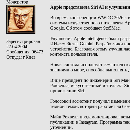
Модератор
Apple представила Siri AI и улучшенну
Во время конференции WWDC 2026 комп
системы искусственного интеллекта Appl
Google. Об этом сообщает 9to5Mac.
Улучшения Apple Intelligence были раз
Зарегистрирован:
ИИ-семейства Gemini. Разработчики вн
27.04.2004
устройстве. Благодаря этому улучшила
Сообщения: 96473
контекста пользователя.
Откуда: г.Киев
Новая система использует семантически
знаниями о мире, способна выполнять 
Вице-президент по инженерии Siri Ма
Роквелла, искусственный интеллект Si
приложению Siri.
Голосовой ассистент получил изменен
темной темой, который работает на базе
Майк Роквелл продемонстрировал возмож
публикации в Instagram. Программа та
уточнений.