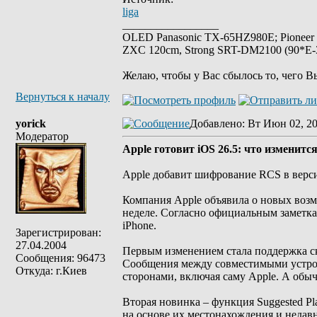
liga
_________________
OLED Panasonic TX-65HZ980E; Pioneer
ZXC 120cm, Strong SRT-DM2100 (90*E-30
Желаю, чтобы у Вас сбылось то, чего В
Вернуться к началу
yorick
Добавлено
: Вт Июн 02, 2
Модератор
Apple готовит iOS 26.5: что изменитс
Apple добавит шифрование RCS в верси
Компания Apple объявила о новых возм
неделе. Согласно официальным заметка
iPhone.
Зарегистрирован:
27.04.2004
Первым изменением стала поддержка с
Сообщения: 96473
Сообщения между совместимыми устрой
Откуда: г.Киев
сторонами, включая саму Apple. А обы
Вторая новинка – функция Suggested Pl
на основе их местонахождения и недавн