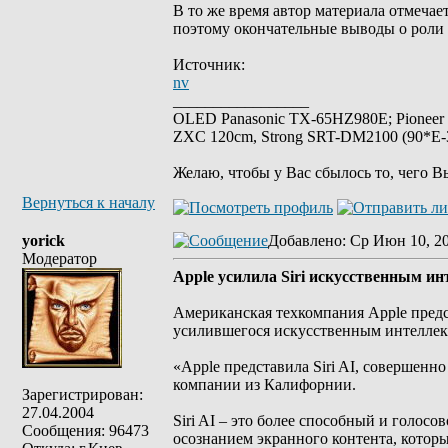
В то же время автор материала отмечае
поэтому окончательные выводы о роли Р
Источник:
nv
_________________
OLED Panasonic TX-65HZ980E; Pioneer
ZXC 120cm, Strong SRT-DM2100 (90*E-30
Желаю, чтобы у Вас сбылось то, чего В
Вернуться к началу
yorick
Добавлено
: Ср Июн 10, 2
Модератор
Apple усилила Siri искусственным и
Американская техкомпания Apple предст
усилившегося искусственным интеллект
«Apple представила Siri AI, совершенно 
компании из Калифорнии.
Зарегистрирован:
27.04.2004
Siri AI – это более способный и голо
Сообщения: 96473
осознанием экранного контента, которы