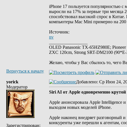
iPhone 17 пользуется популярностью с 
выросли на 17% за первые три месяца 
способствовал высокий спрос в Китае. 
компьютеры Mac Mini примерно на 200 
Источник:
nv
_________________
OLED Panasonic TX-65HZ980E; Pioneer
ZXC 120cm, Strong SRT-DM2100 (90*E-30
Желаю, чтобы у Вас сбылось то, чего В
Вернуться к началу
yorick
Добавлено
: Ср Июн 24, 2
Модератор
Siri AI от Apple одновременно крутой 
Apple анонсировала Apple Intelligence 
выходом новых моделей iPhone.
Apple наконец внедряет разговорный и
конкуренты уже перешли к агентам, соо
Зарегистрирован: