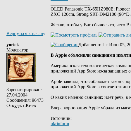
_________________
OLED Panasonic TX-65HZ980E; Pioneer
ZXC 120cm, Strong SRT-DM2100 (90*E-30
Желаю, чтобы у Вас сбылось то, чего В
Вернуться к началу
yorick
Добавлено
: Пт Июн 05, 2
Модератор
В Apple объяснили санкциями изъяти
Американская технологическая компани
приложений App Store из-за западных 
Apple заявила, что соблюдает законы ю
приложений App Store в соответствии 
Зарегистрирован:
27.04.2004
О каких именно санкциях идет речь, в 
Сообщения: 96473
Откуда: г.Киев
Вчера корпорация Apple убрала из маг
Источник:
ukrinform
_________________