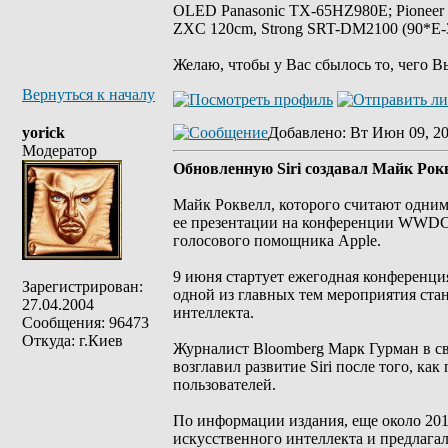
OLED Panasonic TX-65HZ980E; Pioneer
ZXC 120cm, Strong SRT-DM2100 (90*E-30
Желаю, чтобы у Вас сбылось то, чего В
Вернуться к началу
yorick
Добавлено
: Вт Июн 09, 2
Модератор
Обновленную Siri создавал Майк Рокв
Майк Роквелл, которого считают одним и
ее презентации на конференции WWDC 
голосового помощника Apple.
9 июня стартует ежегодная конференци
Зарегистрирован:
одной из главных тем мероприятия ста
27.04.2004
интеллекта.
Сообщения: 96473
Откуда: г.Киев
Журналист Bloomberg Марк Гурман в св
возглавил развитие Siri после того, ка
пользователей.
По информации издания, еще около 201
искусственного интеллекта и предлагал