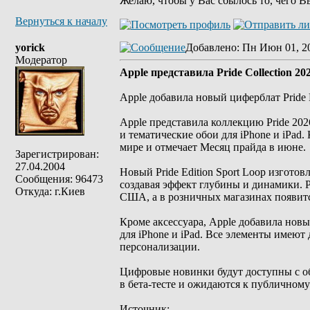
Желаю, чтобы у Вас сбылось то, чего В
Вернуться к началу
yorick
Добавлено
: Пн Июн 01, 2
Модератор
Apple представила Pride Collection 20
Apple добавила новый циферблат Pride 
Apple представила коллекцию Pride 20
и тематические обои для iPhone и iPa
мире и отмечает Месяц прайда в июне.
Зарегистрирован:
27.04.2004
Новый Pride Edition Sport Loop изготов
Сообщения: 96473
создавая эффект глубины и динамики. Р
Откуда: г.Киев
США, а в розничных магазинах появит
Кроме аксессуара, Apple добавила новы
для iPhone и iPad. Все элементы имею
персонализации.
Цифровые новинки будут доступны с обн
в бета-тесте и ожидаются к публичному
Источник: