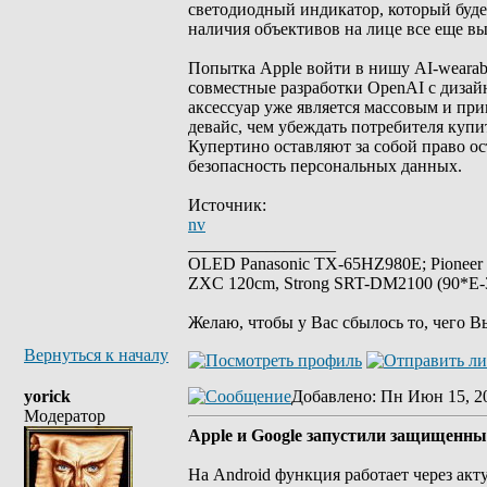
светодиодный индикатор, который будет
наличия объективов на лице все еще в
Попытка Apple войти в нишу AI-wearab
совместные разработки OpenAI с дизай
аксессуар уже является массовым и п
девайс, чем убеждать потребителя купи
Купертино оставляют за собой право о
безопасность персональных данных.
Источник:
nv
_________________
OLED Panasonic TX-65HZ980E; Pioneer
ZXC 120cm, Strong SRT-DM2100 (90*E-30
Желаю, чтобы у Вас сбылось то, чего В
Вернуться к началу
yorick
Добавлено
: Пн Июн 15, 2
Модератор
Apple и Google запустили защищенны
На Android функция работает через акт