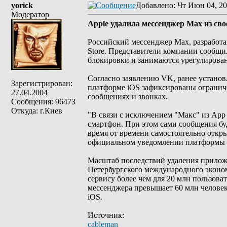
yorick
Добавлено
: Чт Июн 04, 20
Модератор
Apple удалила мессенджер Мах из сво
Российский мессенджер Мах, разработа
Store. Представители компании сообщи
блокировки и занимаются урегулирова
Согласно заявлению VK, ранее установ
Зарегистрирован:
платформе iOS зафиксированы ограниче
27.04.2004
сообщениях и звонках.
Сообщения: 96473
Откуда: г.Киев
"В связи с исключением "Макс" из App 
смартфон. При этом сами сообщения бу
время от времени самостоятельно откр
официальном уведомлении платформы (
Масштаб последствий удаления прило
Петербургского международного эконом
сервису более чем для 20 млн пользова
мессенджера превышает 60 млн человек
iOS.
Источник:
cableman