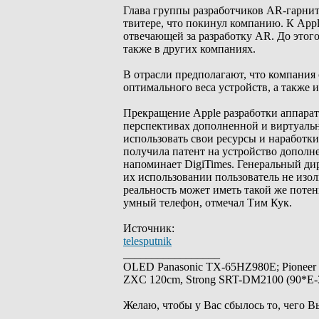
Глава группы разработчиков AR-гарниту
твитере, что покинул компанию. К Appl
отвечающей за разработку AR. До этого 
также в других компаниях.
В отрасли предполагают, что компания 
оптимального веса устройств, а также и
Прекращение Apple разработки аппаратн
перспективах дополненной и виртуальн
использовать свои ресурсы и наработк
получила патент на устройство дополн
напоминает DigiTimes. Генеральный ди
их использовании пользователь не изо
реальность может иметь такой же потенц
умный телефон, отмечал Тим Кук.
Источник:
telesputnik
_________________
OLED Panasonic TX-65HZ980E; Pioneer
ZXC 120cm, Strong SRT-DM2100 (90*E-30
Желаю, чтобы у Вас сбылось то, чего В