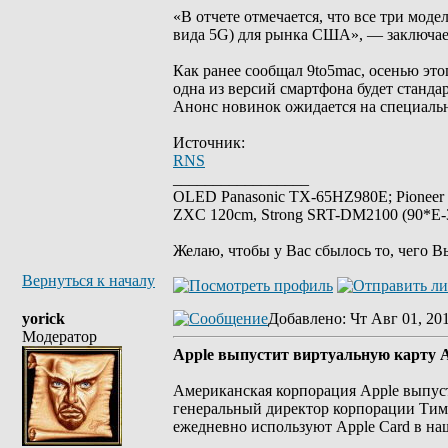
«В отчете отмечается, что все три мод
вида 5G) для рынка США», — заключает
Как ранее сообщал 9to5mac, осенью это
одна из версий смартфона будет станда
Анонс новинок ожидается на специальн
Источник:
RNS
_________________
OLED Panasonic TX-65HZ980E; Pioneer
ZXC 120cm, Strong SRT-DM2100 (90*E-30
Желаю, чтобы у Вас сбылось то, чего В
Вернуться к началу
yorick
Добавлено
: Чт Авг 01, 20
Модератор
Apple выпустит виртуальную карту A
Американская корпорация Apple выпуст
генеральный директор корпорации Тим
ежедневно используют Apple Card в на