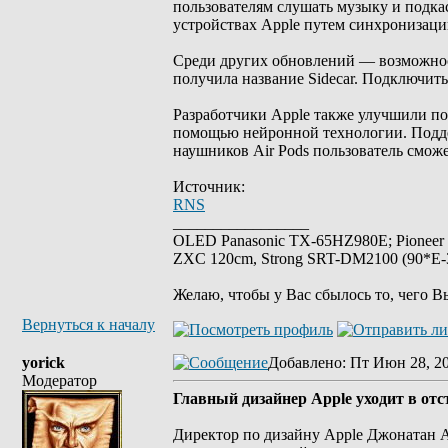
пользователям слушать музыку и подка
устройствах Apple путем синхронизаци
Среди других обновлений — возможност
получила название Sidecar. Подключить
Разработчики Apple также улучшили пом
помощью нейронной технологии. Поддер
наушников Air Pods пользователь смож
Источник:
RNS
_________________
OLED Panasonic TX-65HZ980E; Pioneer
ZXC 120cm, Strong SRT-DM2100 (90*E-30
Желаю, чтобы у Вас сбылось то, чего В
Вернуться к началу
yorick
Добавлено
: Пт Июн 28, 2
Модератор
Главный дизайнер Apple уходит в отс
Директор по дизайну Apple Джонатан А