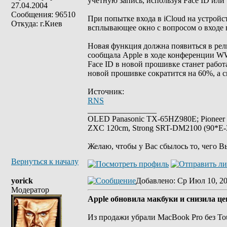
учетную запись, используя Face ID или
27.04.2004
Сообщения: 96510
При попытке входа в iCloud на устрой
Откуда: г.Киев
всплывающее окно с вопросом о входе 
Новая функция должна появиться в рел
сообщала Apple в ходе конференции W
Face ID в новой прошивке станет рабо
новой прошивке сократится на 60%, а с
Источник:
RNS
_________________
OLED Panasonic TX-65HZ980E; Pioneer
ZXC 120cm, Strong SRT-DM2100 (90*E-30
Желаю, чтобы у Вас сбылось то, чего В
Вернуться к началу
yorick
Добавлено
: Ср Июл 10, 20
Модератор
Apple обновила макбуки и снизила ц
Из продажи убрали MacBook Pro без T