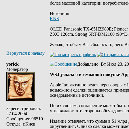
более массовой категории потребителей
Источник:
RNS
_________________
OLED Panasonic TX-65HZ980E; Pioneer
ZXC 120cm, Strong SRT-DM2100 (90*E-30
Желаю, чтобы у Вас сбылось то, чего В
Вернуться к началу
yorick
Добавлено
: Вт Июл 23, 20
Модератор
WSJ узнала о возможной покупке App
Apple Inc. активно ведет переговоры с 
возможной сделки оценивается примерно 
осведомленные источники.
По их словам, соглашение может быть 
Зарегистрирован:
утверждают, что стороны обсуждают во
27.04.2004
Сообщения: 96510
Издание отмечает, что сумма в $1 млрд 
Откуда: г.Киев
округлении". Однако сделка может иметь