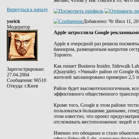
Желаю, чтобы у Вас сбылось то, чего В
Вернуться к началу
yorick
Добавлено
: Чт Июл 11, 20
Модератор
Apple затроллила Google рекламным
Apple в очередной раз решила посмеят
баннером, размещенным напротив сестр
Торонто.
Как пишет Business Insider, Sidewalk 
Зарегистрирован:
(Quayside). «Умный» район от Google бу
27.04.2004
жителей запланировано примерно 2,5 т
Сообщения: 96510
Откуда: г.Киев
Район будет высокотехнологичным, вс
эффективного общественного транспор
Кроме того, Google в этом районе тести
пользоваться большими данными, генер
этом известно, что проект предусматри
отслеживать местоположение людей и т
Именно это обещание и стало объектом
офиса Sidewalk Labs, написано буквально 