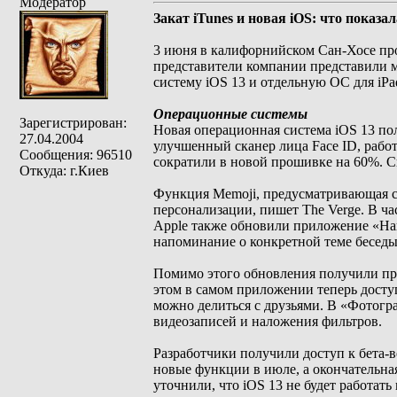
Модератор
Закат iTunes и новая iOS: что показа
3 июня в калифорнийском Сан-Хосе пр
представители компании представили 
систему iOS 13 и отдельную ОС для iPa
Операционные системы
Зарегистрирован:
Новая операционная система iOS 13 по
27.04.2004
улучшенный сканер лица Face ID, раб
Сообщения: 96510
сократили в новой прошивке на 60%. Ск
Откуда: г.Киев
Функция Memoji, предусматривающая с
персонализации, пишет The Verge. В ча
Apple также обновили приложение «Нап
напоминание о конкретной теме беседы
Помимо этого обновления получили пр
этом в самом приложении теперь дост
можно делиться с друзьями. В «Фотогр
видеозаписей и наложения фильтров.
Разработчики получили доступ к бета-в
новые функции в июле, а окончательна
уточнили, что iOS 13 не будет работать 