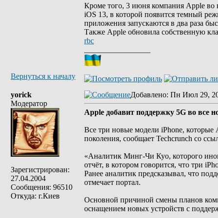
Кроме того, 3 июня компания Apple в
iOS 13, в которой появится темный реж
приложения запускаются в два раза быс
Также Apple обновила собственную кла
rbc
_________________
Вернуться к началу
yorick
Добавлено
: Пн Июл 29, 2
Модератор
Apple добавит поддержку 5G во все н
Все три новые модели iPhone, которые 
поколения, сообщает Techcrunch со сс
«Аналитик Минг-Чи Куо, которого ино
отчёт, в котором говорится, что три iP
Зарегистрирован:
Ранее аналитик предсказывал, что подд
27.04.2004
отмечает портал.
Сообщения: 96510
Откуда: г.Киев
Основной причиной смены планов комп
оснащением новых устройств с поддерж