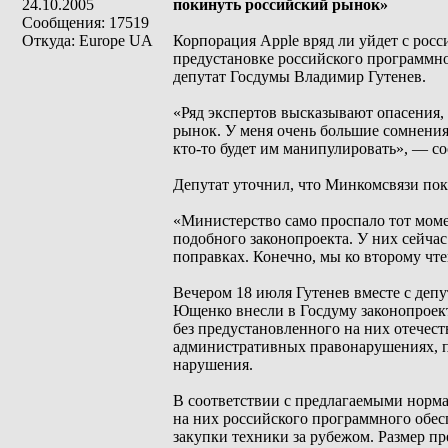
24.10.2005
покинуть российский рынок»
Сообщения: 17519
Откуда: Europe UA
Корпорация Apple вряд ли уйдет с росс
предустановке российского программно
депутат Госдумы Владимир Гутенев.
«Ряд экспертов высказывают опасения,
рынок. У меня очень большие сомнения,
кто-то будет им манипулировать», — с
Депутат уточнил, что Минкомсвязи пок
«Министерство само проспало тот моме
подобного законопроекта. У них сейчас
поправках. Конечно, мы ко второму чте
Вечером 18 июля Гутенев вместе с де
Ющенко внесли в Госдуму законопроект
без предустановленного на них отечест
административных правонарушениях, п
нарушения.
В соответствии с предлагаемыми норма
на них российского программного обес
закупки техники за рубежом. Размер п