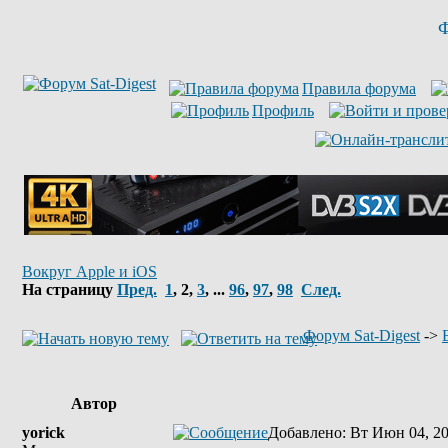
Ф
Правила форума
Профиль
Вокруг Apple и iOS
На страницу
Пред.
1
,
2
,
3
, ...
96
,
97
,
98
След.
Форум Sat-Digest
->
Автор
yorick
Добавлено
: Вт Июн 04, 2