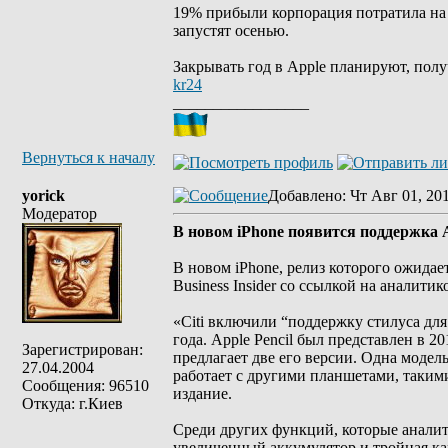
19% прибыли корпорация потратила на 
запустят осенью.
Закрывать год в Apple планируют, полу
kr24
_________________
Вернуться к началу
yorick
Добавлено
: Чт Авг 01, 20
Модератор
В новом iPhone появится поддержка A
В новом iPhone, релиз которого ожидает
Business Insider со ссылкой на аналитико
«Citi включили “поддержку стилуса для
года. Apple Pencil был представлен в 2
Зарегистрирован:
предлагает две его версии. Одна модель
27.04.2004
работает с другими планшетами, такими 
Сообщения: 96510
издание.
Откуда: г.Киев
Среди других функций, которые аналит
увеличенный аккумулятор и тройная кам