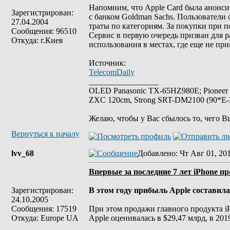
Напомним, что Apple Card была анонсир
Зарегистрирован:
с банком Goldman Sachs. Пользователи 
27.04.2004
траты по категориям. За покупки при п
Сообщения: 96510
Сервис в первую очередь призван для р
Откуда: г.Киев
использования в местах, где еще не п
Источник:
TelecomDaily
_________________
OLED Panasonic TX-65HZ980E; Pioneer
ZXC 120cm, Strong SRT-DM2100 (90*E-30
Желаю, чтобы у Вас сбылось то, чего В
Вернуться к началу
lvv_68
Добавлено
: Чт Авг 01, 20
Впервые за последние 7 лет iPhone 
Зарегистрирован:
В этом году прибыль Apple cоставила 
24.10.2005
Сообщения: 17519
При этом продажи главного продукта iP
Откуда: Europe UA
Apple оценивалась в $29,47 млрд, в 201