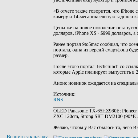
«В отчете также говорится, что iPhon
камеру и 14-мегапиксельную заднюю кам
Цены же на новое поколение останутся
долларов, iPhone XS - $999 долларов, а
Ранее портал 9to5mac сообщал, что ос
портала, одна из версий смартфона буд
размер.
После этого портал Techcrunch со ссыл
которые Apple планирует выпустить в 2
Анонс новинок ожидается на специальн
Источник:
RNS
_________________
OLED Panasonic TX-65HZ980E; Pioneer
ZXC 120cm, Strong SRT-DM2100 (90*E-30
Желаю, чтобы у Вас сбылось то, чего В
Вернуться к началу