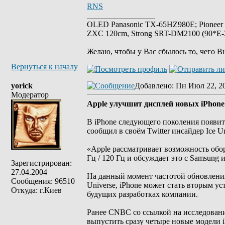
RNS
_________________
OLED Panasonic TX-65HZ980E; Pioneer
ZXC 120cm, Strong SRT-DM2100 (90*E-30
Желаю, чтобы у Вас сбылось то, чего В
Вернуться к началу
yorick
Добавлено
: Пн Июл 22, 2
Модератор
Apple улучшит дисплей новых iPhone
В iPhone следующего поколения появит
сообщил в своём Twitter инсайдер Ice Un
«Apple рассматривает возможность обор
Гц / 120 Гц и обсуждает это с Samsung
Зарегистрирован:
27.04.2004
На данный момент частотой обновления
Сообщения: 96510
Universe, iPhone может стать вторым у
Откуда: г.Киев
будущих разработках компании.
Ранее CNBC со ссылкой на исследование
выпустить сразу четыре новые модели i