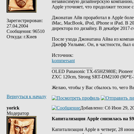
независимую дизайнерскую компанию, в 
Apple уточняет, что продолжит тесное
Джонатан Айв проработал в Apple более
Зарегистрирован:
iMac, MacBook, iPod, iPhone и iPad. В
27.04.2004
директора по дизайну. В декабре 2017-
Сообщения: 96510
Откуда: г.Киев
После ухода Джонатана Айва из компа
Джефф Уильямс. Он, в частности, был о
Источник:
kommersant
_________________
OLED Panasonic TX-65HZ980E; Pioneer
ZXC 120cm, Strong SRT-DM2100 (90*E-30
Желаю, чтобы у Вас сбылось то, чего В
Вернуться к началу
yorick
Добавлено
: Сб Июн 29, 2
Модератор
Капитализация Apple снизилась на $9
Капитализация Apple в четверг, 28 ию