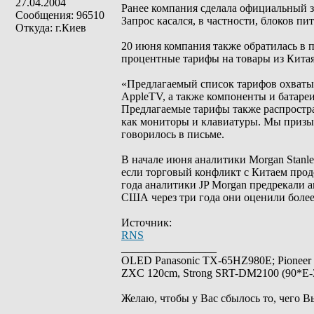
27.04.2004
Ранее компания сделала официальный з
Сообщения: 96510
Запрос касался, в частности, блоков пи
Откуда: г.Киев
20 июня компания также обратилась в 
процентные тарифы на товары из Китая
«Предлагаемый список тарифов охватыва
AppleTV, а также компоненты и батаре
Предлагаемые тарифы также распростран
как мониторы и клавиатуры. Мы призы
говорилось в письме.
В начале июня аналитики Morgan Stanle
если торговый конфликт с Китаем прод
года аналитики JP Morgan предрекали а
США через три года они оценили более 
Источник:
RNS
_________________
OLED Panasonic TX-65HZ980E; Pioneer
ZXC 120cm, Strong SRT-DM2100 (90*E-30
Желаю, чтобы у Вас сбылось то, чего В