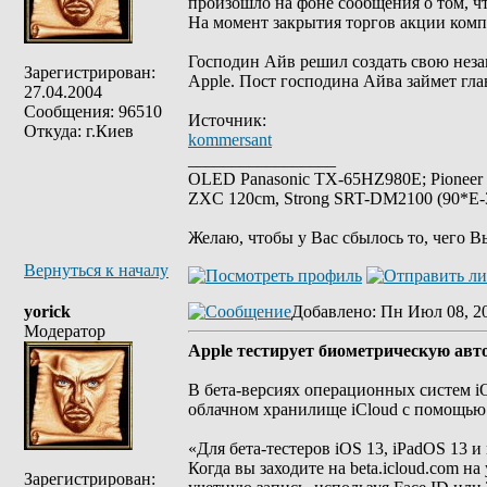
произошло на фоне сообщения о том, ч
На момент закрытия торгов акции комп
Господин Айв решил создать свою неза
Зарегистрирован:
Apple. Пост господина Айва займет г
27.04.2004
Сообщения: 96510
Источник:
Откуда: г.Киев
kommersant
_________________
OLED Panasonic TX-65HZ980E; Pioneer
ZXC 120cm, Strong SRT-DM2100 (90*E-30
Желаю, чтобы у Вас сбылось то, чего В
Вернуться к началу
yorick
Добавлено
: Пн Июл 08, 2
Модератор
Apple тестирует биометрическую авто
В бета-версиях операционных систем iO
облачном хранилище iCloud с помощью F
«Для бета-тестеров iOS 13, iPadOS 13 и
Когда вы заходите на beta.icloud.com н
Зарегистрирован: