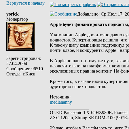
Вернуться к началу
yorick
Добавлено
: Ср Июл 17, 2
Модератор
Apple будет финансировать подкасты
У компании Apple достаточно давно су
подкастов. Купертиновцы решили, что 
К такому шагу компанию подтолкнул рос
почти вдвое, и конкуренты Apple - напр
Зарегистрирован:
В Apple пошли по тому же пути, заявив
27.04.2004
исключительно на платформах компании
Сообщения: 96510
эксклюзивных прав на контент. На фоне
Откуда: г.Киев
Кроме того, в начале июня купертинов
аудиторию своих подкастов.
Источник:
mediananny
_________________
OLED Panasonic TX-65HZ980E; Pioneer
ZXC 120cm, Strong SRT-DM2100 (90*E-30
Желаю, чтобы у Вас сбылось то, чего В