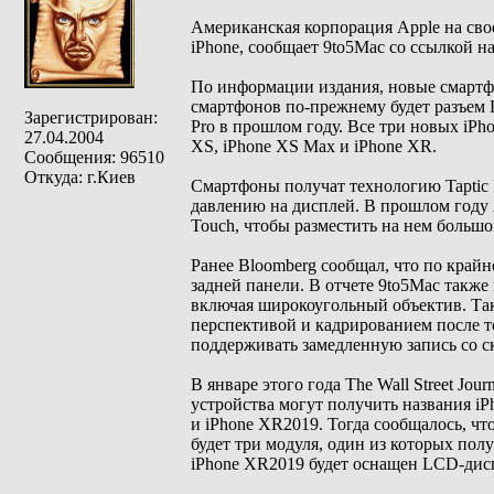
Американская корпорация Apple на сво
iPhone, сообщает 9to5Mac со ссылкой н
По информации издания, новые смартф
смартфонов по-прежнему будет разъем L
Зарегистрирован:
Pro в прошлом году. Все три новых iPh
27.04.2004
XS, iPhone XS Max и iPhone XR.
Сообщения: 96510
Откуда: г.Киев
Смартфоны получат технологию Taptic 
давлению на дисплей. В прошлом году A
Touch, чтобы разместить на нем большо
Ранее Bloomberg сообщал, что по крайн
задней панели. В отчете 9to5Mac также
включая широкоугольный объектив. Так
перспективой и кадрированием после то
поддерживать замедленную запись со ск
В январе этого года The Wall Street Jo
устройства могут получить названия iPh
и iPhone XR2019. Тогда сообщалось, ч
будет три модуля, один из которых по
iPhone XR2019 будет оснащен LCD-дис