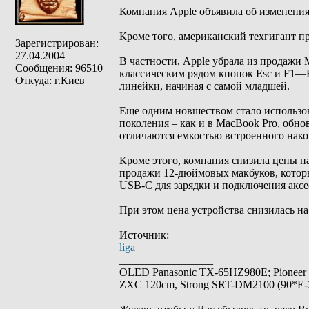
Компания Apple объявила об изменения
Кроме того, американский техгигант п
Зарегистрирован:
27.04.2004
В частности, Apple убрала из продажи 
Сообщения: 96510
классическим рядом кнопок Esc и F1—F
Откуда: г.Киев
линейки, начиная с самой младшей.
Еще одним новшеством стало использов
поколения – как и в MacBook Pro, обно
отличаются емкостью встроенного нако
Кроме этого, компания снизила цены на
продажи 12-дюймовых макбуков, которы
USB-C для зарядки и подключения аксес
При этом цена устройства снизилась на 
Источник:
liga
_________________
OLED Panasonic TX-65HZ980E; Pioneer
ZXC 120cm, Strong SRT-DM2100 (90*E-30