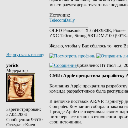
мы стараемся держаться от вас подальше
Источник:
TelecomDaily
_________________
OLED Panasonic TX-65HZ980E; Pioneer
ZXC 120cm, Strong SRT-DM2100 (90*E-30
Желаю, чтобы у Вас сбылось то, чего В
Вернуться к началу
yorick
Добавлено
: Пт Июл 12, 20
Модератор
СМИ: Apple прекратила разработку 
Компания Apple прекратила разработку
команда разработчиков была распущена 
В цепочке поставок AR/VR-гарнитур дл
Computer. Компании собирали заказы 
Зарегистрирован:
Прежде Apple не озвучивала своим парт
27.04.2004
но теперь все планы в отношении прои
Сообщения: 96510
свои источники.
Откуда: г.Киев