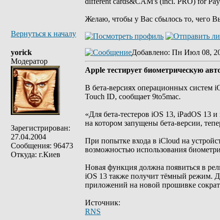
different cards&CAM's (incl. PRO) for Pa
Желаю, чтобы у Вас сбылось то, чего В
Вернуться к началу
yorick
Добавлено
: Пн Июл 08, 2
Модератор
Apple тестирует биометрическую авто
В бета-версиях операционных систем iO
Touch ID, сообщает 9to5mac.
«Для бета-тестеров iOS 13, iPadOS 13 и 
на котором запущены бета-версии, тепе
Зарегистрирован:
27.04.2004
При попытке входа в iCloud на устрой
Сообщения: 96473
возможностью использования биометри
Откуда: г.Киев
Новая функция должна появиться в рел
iOS 13 также получит тёмный режим. Д
приложений на новой прошивке сократи
Источник:
RNS