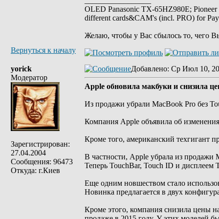
_________________
OLED Panasonic TX-65HZ980E; Pioneer
different cards&CAM's (incl. PRO) for Pa
Желаю, чтобы у Вас сбылось то, чего В
Вернуться к началу
yorick
Добавлено
: Ср Июл 10, 20
Модератор
Apple обновила макбуки и снизила ц
Из продажи убрали MacBook Pro без T
Компания Apple объявила об изменения
Кроме того, американский техгигант п
Зарегистрирован:
27.04.2004
В частности, Apple убрала из продажи 
Сообщения: 96473
Теперь TouchBar, Touch ID и дисплеем 
Откуда: г.Киев
Еще одним новшеством стало использов
Новинка предлагается в двух конфигур
Кроме этого, компания снизила цены н
продаже в 2015 году. У этих моделей б