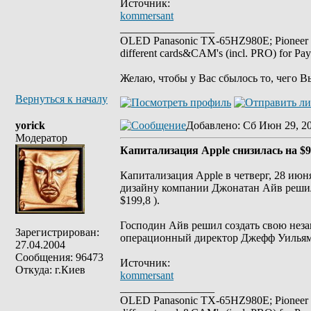
Источник:
kommersant
_________________
OLED Panasonic TX-65HZ980E; Pioneer
different cards&CAM's (incl. PRO) for Pa
Желаю, чтобы у Вас сбылось то, чего В
Вернуться к началу
yorick
Добавлено
: Сб Июн 29, 2
Модератор
Капитализация Apple снизилась на $9
Капитализация Apple в четверг, 28 ию
дизайну компании Джонатан Айв решил
$199,8 ).
Господин Айв решил создать свою неза
Зарегистрирован:
операционный директор Джефф Уильям
27.04.2004
Сообщения: 96473
Источник:
Откуда: г.Киев
kommersant
_________________
OLED Panasonic TX-65HZ980E; Pioneer