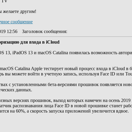
y TV
ы желаете другим!
019 12:56
Заголовок сообщения
:
ризацию для входа в iCloud
S 13, iPadOS 13 и macOS Catalina появилась возможность автор
macOS Catalina Apple тестирует новый процесс входа в iCloud в бр
рь вы можете войти в учетную запись, используя Face ID или To
ствах с установленными бета-версиями прошивок появляется ново
ческих данных.
изных версиях прошивок, выход которых намечен на осень 2019
атчик распознавания лица Face ID в новой прошивке станет рабо
тся на 60%, а скорость запуска приложений увеличится вдвое.