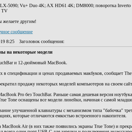
 LX-5090; Vu+ Duo 4K; AX HD61 4K; DM8000; поворотка Inverto
y TV
ы желаете другим!
19 8:25
Заголовок сообщения
:
ены на некоторые модели
ouchBar и 12-дюймовый MacBook.
х в спецификации и ценах продаваемых макбуков, сообщает The 
рекратил продажу некоторых моделей компьютеров на своем сайт
MacBook Pro без TouchBar. Раньше самая дешевая версия ноутбу
True Tone оснащены все модели линейки, начиная с самой младш
ание улучшенной клавиатуры с механизмом типа "бабочка" треть
ациях, которые отличаются емкостью встроенного накопителя.
а MacBook Air (в них также появились экраны True Tone) и пре
ыл всего один порт USB-C для зарядки и подключения аксессуаров