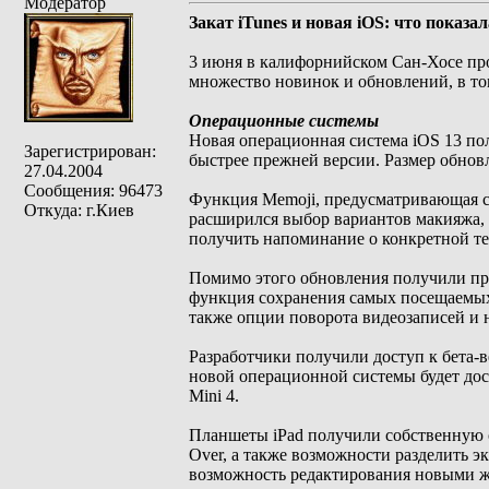
Модератор
Закат iTunes и новая iOS: что показа
3 июня в калифорнийском Сан-Хосе пр
множество новинок и обновлений, в то
Операционные системы
Новая операционная система iOS 13 по
Зарегистрирован:
быстрее прежней версии. Размер обнов
27.04.2004
Сообщения: 96473
Функция Memoji, предусматривающая со
Откуда: г.Киев
расширился выбор вариантов макияжа, 
получить напоминание о конкретной те
Помимо этого обновления получили пр
функция сохранения самых посещаемых 
также опции поворота видеозаписей и 
Разработчики получили доступ к бета-в
новой операционной системы будет досту
Mini 4.
Планшеты iPad получили собственную 
Over, а также возможности разделить э
возможность редактирования новыми ж