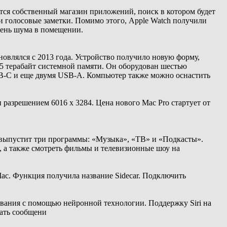
тся собственный магазин приложений, поиск в котором будет
 и голосовые заметки. Помимо этого, Apple Watch получили
овень шума в помещении.
овлялся с 2013 года. Устройство получило новую форму,
,5 терабайт системной памяти. Он оборудован шестью
USB-C и еще двумя USB-A. Компьютер также можно оснастить
разрешением 6016 x 3284. Цена нового Mac Pro стартует от
я выпустит три программы: «Музыка», «ТВ» и «Подкасты».
, а также смотреть фильмы и телевизионные шоу на
ac. Функция получила название Sidecar. Подключить
рования с помощью нейронной технологии. Поддержку Siri на
шать сообщени