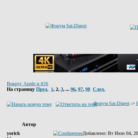
Вокруг Apple и iOS
На страницу
Пред.
1
,
2
,
3
, ...
96
,
97
,
98
След.
Форум Sat-Digest
->
Автор
yorick
Добавлено
: Вт Июн 04, 2