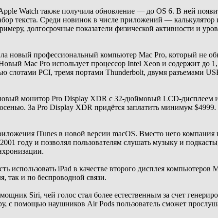
pple Watch также получила обновление — до OS 6. В ней появи
 набор текста. Среди новинок в числе приложений — калькулятор
 примеру, долгосрочные показатели физической активности и ур
ла новый профессиональный компьютер Mac Pro, который не обн
овый Mac Pro использует процессор Intel Xeon и содержит до 1
ью слотами PCI, тремя портами Thunderbolt, двумя разъемами 
 новый монитор Pro Display XDR с 32-дюймовый LCD-дисплеем и 
 осенью. За Pro Display XDR придётся заплатить минимум $4999.
приложения iTunes в новой версии macOS. Вместо него компани
2001 году и позволял пользователям слушать музыку и подкасты
нхронизации.
ь использовать iPad в качестве второго дисплея компьютеров M
, так и по беспроводной связи.
ощник Siri, чей голос стал более естественным за счет генери
ру, с помощью наушников Air Pods пользователь сможет прослу