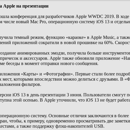
ла Apple на презентации
ошла конференция для разработчиков Apple WWDC 2019. В ходе
м числе новый Mac Pro, операционную систему iOS 13 и отдельн
лучила темный режим, функцию «караоке» в Apple Music, а так
лений приложений сократили в новой прошивке на 60%. Скорость
здание анимированных эмодзи, получила больше инструментов д
причесок и аксессуаров. Apple также обновили приложение «На
ме беседы в момент отправки нового сообщения.
иложения «Карты» и «Фотографии». Первые стали более подроб
мест, которыми впоследствии можно делиться с друзьями. В «Ф
наложения фильтров.
ерсии iOS 13 в день презентации 3 июня. Пользователи смогут 
пна этой осенью. В Apple уточнили, что iOS 13 не будет работат
операционную систему. Основные отличия заключаются в более
кран, чтобы, к примеру, одновременно просматривать две заметк
естами, а также поддержку флэш-накопителей USB.