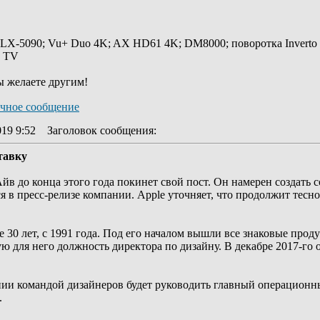
 LX-5090; Vu+ Duo 4K; AX HD61 4K; DM8000; поворотка Inverto
y TV
ы желаете другим!
019 9:52
Заголовок сообщения
:
тавку
йв до конца этого года покинет свой пост. Он намерен создать
ся в пресс-релизе компании. Apple уточняет, что продолжит тес
30 лет, c 1991 года. Под его началом вышли все знаковые проду
 для него должность директора по дизайну. В декабре 2017-го 
ии командой дизайнеров будет руководить главный операционн
.