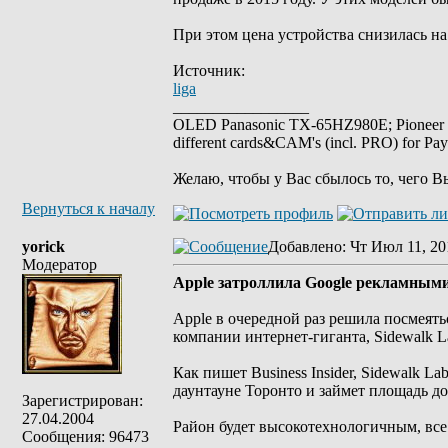
При этом цена устройства снизилась на 
Источник:
liga
_________________
OLED Panasonic TX-65HZ980E; Pioneer
different cards&CAM's (incl. PRO) for Pa
Желаю, чтобы у Вас сбылось то, чего В
Вернуться к началу
yorick
Добавлено
: Чт Июл 11, 20
Модератор
Apple затроллила Google рекламным
Apple в очередной раз решила посмея
компании интернет-гиганта, Sidewalk L
Как пишет Business Insider, Sidewalk 
даунтауне Торонто и займет площадь до 
Зарегистрирован:
27.04.2004
Район будет высокотехнологичным, вс
Сообщения: 96473