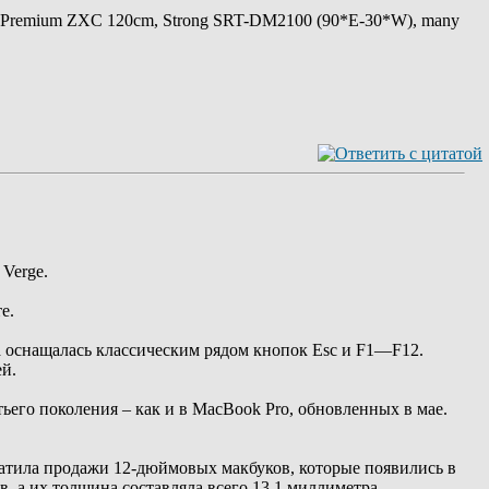
 Premium ZXC 120cm, Strong SRT-DM2100 (90*E-30*W), many
Verge.
е.
ка оснащалась классическим рядом кнопок Esc и F1—F12.
ей.
его поколения – как и в MacBook Pro, обновленных в мае.
кратила продажи 12-дюймовых макбуков, которые появились в
, а их толщина составляла всего 13,1 миллиметра.