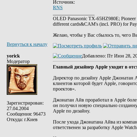
Источник:
RNS
_________________
OLED Panasonic TX-65HZ980E; Pioneer
different cards&CAM's (incl. PRO) for Pa
Желаю, чтобы у Вас сбылось то, чего В
Вернуться к началу
yorick
Добавлено
: Пт Июн 28, 2
Модератор
Главный дизайнер Apple уходит в отс
Директор по дизайну Apple Джонатан А
клиентов которой будет Apple, говорит
проектов».
Джонатан Айв проработал в Apple более 
Зарегистрирован:
он получил новую специально созданную
27.04.2004
Apple по дизайну.
Сообщения: 96473
Откуда: г.Киев
После ухода Джонатана Айва из компан
ответственен за разработку Apple Watch