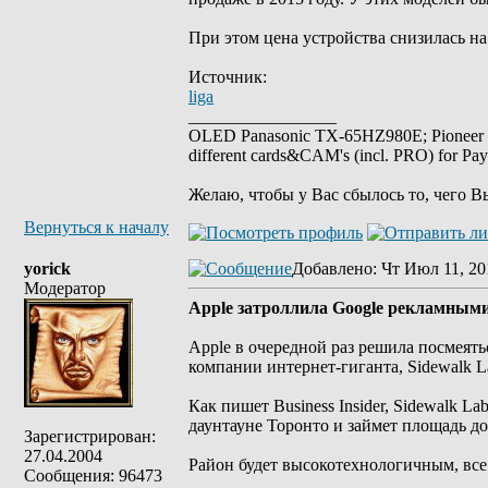
При этом цена устройства снизилась на 
Источник:
liga
_________________
OLED Panasonic TX-65HZ980E; Pioneer
different cards&CAM's (incl. PRO) for Pa
Желаю, чтобы у Вас сбылось то, чего В
Вернуться к началу
yorick
Добавлено
: Чт Июл 11, 20
Модератор
Apple затроллила Google рекламным
Apple в очередной раз решила посмея
компании интернет-гиганта, Sidewalk L
Как пишет Business Insider, Sidewalk 
даунтауне Торонто и займет площадь до 
Зарегистрирован:
27.04.2004
Район будет высокотехнологичным, вс
Сообщения: 96473