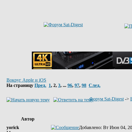
Вокруг Apple и iOS
На страницу
Пред.
1
,
2
,
3
, ...
96
,
97
,
98
След.
Форум Sat-Digest
->
Автор
yorick
Добавлено
: Вт Июн 04, 2