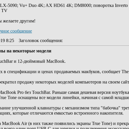
 LX-5090; Vu+ Duo 4K; AX HD61 4K; DM8000; поворотка Inverto
y TV
ы желаете другим!
19 8:25
Заголовок сообщения
:
ены на некоторые модели
ouchBar и 12-дюймовый MacBook.
х в спецификации и ценах продаваемых макбуков, сообщает The 
рекратил продажу некоторых моделей компьютеров на своем сайт
MacBook Pro без TouchBar. Раньше самая дешевая версия ноутбу
True Tone оснащены все модели линейки, начиная с самой младш
ание улучшенной клавиатуры с механизмом типа "бабочка" треть
ациях, которые отличаются емкостью встроенного накопителя.
а MacBook Air (в них также появились экраны True Tone) и пре
ыл всего один порт USB-C для зарядки и подключения аксессуаров