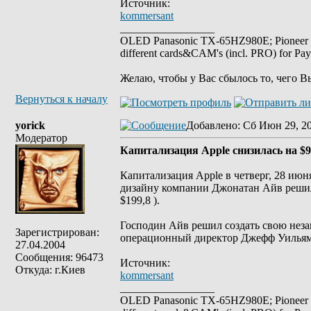
Источник:
kommersant
_________________
OLED Panasonic TX-65HZ980E; Pioneer
different cards&CAM's (incl. PRO) for Pa
Желаю, чтобы у Вас сбылось то, чего В
Вернуться к началу
yorick
Добавлено
: Сб Июн 29, 2
Модератор
Капитализация Apple снизилась на $9
Капитализация Apple в четверг, 28 ию
дизайну компании Джонатан Айв решил
$199,8 ).
Господин Айв решил создать свою неза
Зарегистрирован:
операционный директор Джефф Уильям
27.04.2004
Сообщения: 96473
Источник:
Откуда: г.Киев
kommersant
_________________
OLED Panasonic TX-65HZ980E; Pioneer