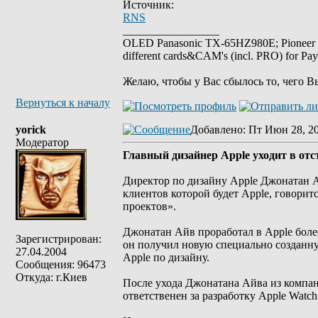
Источник:
RNS
_________________
OLED Panasonic TX-65HZ980E; Pioneer
different cards&CAM's (incl. PRO) for Pa
Желаю, чтобы у Вас сбылось то, чего В
Вернуться к началу
yorick
Добавлено
: Пт Июн 28, 2
Модератор
Главный дизайнер Apple уходит в отс
Директор по дизайну Apple Джонатан А
клиентов которой будет Apple, говорит
проектов».
Джонатан Айв проработал в Apple более 
Зарегистрирован:
он получил новую специально созданную
27.04.2004
Apple по дизайну.
Сообщения: 96473
Откуда: г.Киев
После ухода Джонатана Айва из компан
ответственен за разработку Apple Watch