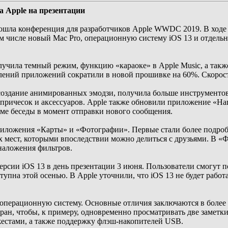
ла Apple на презентации
ошла конференция для разработчиков Apple WWDC 2019. В ходе
м числе новый Mac Pro, операционную систему iOS 13 и отдельн
лучила темный режим, функцию «караоке» в Apple Music, а так
лений приложений сократили в новой прошивке на 60%. Скорость
здание анимированных эмодзи, получила больше инструментов д
причесок и аксессуаров. Apple также обновили приложение «На
ме беседы в момент отправки нового сообщения.
иложения «Карты» и «Фотографии». Первые стали более подроб
мест, которыми впоследствии можно делиться с друзьями. В «Ф
наложения фильтров.
ерсии iOS 13 в день презентации 3 июня. Пользователи смогут 
пна этой осенью. В Apple уточнили, что iOS 13 не будет работат
операционную систему. Основные отличия заключаются в более
кран, чтобы, к примеру, одновременно просматривать две заметк
естами, а также поддержку флэш-накопителей USB.