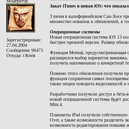
Модератор
Закат iTunes и новая iOS: что показа
3 июня в калифорнийском Сан-Хосе пр
множество новинок и обновлений, в то
Операционные системы
Новая операционная система iOS 13 по
Зарегистрирован:
быстрее прежней версии. Размер обнов
27.04.2004
Сообщения: 96473
Функция Memoji, предусматривающая со
Откуда: г.Киев
расширился выбор вариантов макияжа, 
получить напоминание о конкретной те
Помимо этого обновления получили пр
функция сохранения самых посещаемых 
также опции поворота видеозаписей и 
Разработчики получили доступ к бета-в
новой операционной системы будет досту
Mini 4.
Планшеты iPad получили собственную 
Over, а также возможности разделить э
возможность редактирования новыми ж