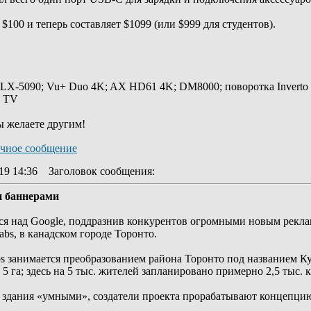
$100 и теперь составляет $1099 (или $999 для студентов).
 LX-5090; Vu+ Duo 4K; AX HD61 4K; DM8000; поворотка Inverto
y TV
ы желаете другим!
19 14:36
Заголовок сообщения
:
и баннерами
ться над Google, поддразнив конкурентов огромными новым рек
abs, в канадском городе Торонто.
Labs занимается преобразованием района Торонто под названием К
5 га; здесь на 5 тыс. жителей запланировано примерно 2,5 тыс. 
е здания «умными», создатели проекта прорабатывают концепци