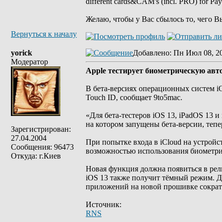
different cards&CAM's (incl. PRO) for Pa
Желаю, чтобы у Вас сбылось то, чего В
Вернуться к началу
yorick
Добавлено
: Пн Июл 08, 2
Модератор
Apple тестирует биометрическую авто
В бета-версиях операционных систем iO
Touch ID, сообщает 9to5mac.
«Для бета-тестеров iOS 13, iPadOS 13 и 
на котором запущены бета-версии, тепе
Зарегистрирован:
27.04.2004
При попытке входа в iCloud на устрой
Сообщения: 96473
возможностью использования биометри
Откуда: г.Киев
Новая функция должна появиться в рел
iOS 13 также получит тёмный режим. Д
приложений на новой прошивке сократи
Источник:
RNS