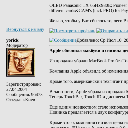
_________________
OLED Panasonic TX-65HZ980E; Pioneer
different cards&CAM's (incl. PRO) for Pa
Желаю, чтобы у Вас сбылось то, чего В
Вернуться к началу
yorick
Добавлено
: Ср Июл 10, 20
Модератор
Apple обновила макбуки и снизила ц
Из продажи убрали MacBook Pro без T
Компания Apple объявила об изменения
Кроме того, американский техгигант п
Зарегистрирован:
27.04.2004
В частности, Apple убрала из продажи 
Сообщения: 96473
Теперь TouchBar, Touch ID и дисплеем 
Откуда: г.Киев
Еще одним новшеством стало использов
Новинка предлагается в двух конфигур
Кроме этого, компания снизила цены н
продаже в 2015 году. У этих моделей б