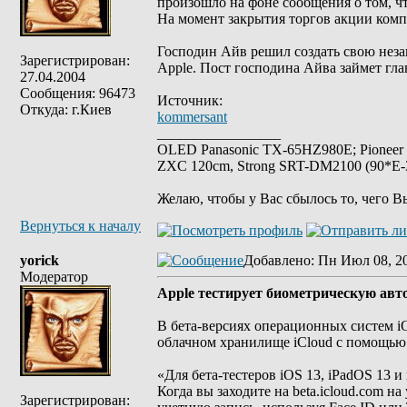
произошло на фоне сообщения о том, ч
На момент закрытия торгов акции комп
Господин Айв решил создать свою неза
Зарегистрирован:
Apple. Пост господина Айва займет г
27.04.2004
Сообщения: 96473
Источник:
Откуда: г.Киев
kommersant
_________________
OLED Panasonic TX-65HZ980E; Pioneer
ZXC 120cm, Strong SRT-DM2100 (90*E-30
Желаю, чтобы у Вас сбылось то, чего В
Вернуться к началу
yorick
Добавлено
: Пн Июл 08, 2
Модератор
Apple тестирует биометрическую авто
В бета-версиях операционных систем iO
облачном хранилище iCloud с помощью F
«Для бета-тестеров iOS 13, iPadOS 13 и
Когда вы заходите на beta.icloud.com н
Зарегистрирован: