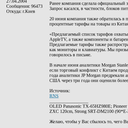
27.04.2004
Ранее компания сделала официальный з
Сообщения: 96473
Запрос касался, в частности, блоков пи
Откуда: г.Киев
20 июня компания также обратилась в 
процентные тарифы на товары из Китая
«Предлагаемый список тарифов охватыва
AppleTV, а также компоненты и батаре
Предлагаемые тарифы также распростран
как мониторы и клавиатуры. Мы призы
говорилось в письме.
В начале июня аналитики Morgan Stanle
если торговый конфликт с Китаем прод
года аналитики JP Morgan предрекали а
США через три года они оценили более 
Источник:
RNS
_________________
OLED Panasonic TX-65HZ980E; Pioneer
ZXC 120cm, Strong SRT-DM2100 (90*E-30
Желаю, чтобы у Вас сбылось то, чего В