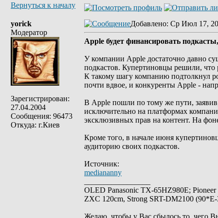
Вернуться к началу
yorick
Добавлено
: Ср Июл 17, 2
Модератор
Apple будет финансировать подкасты
У компании Apple достаточно давно су
подкастов. Купертиновцы решили, что 
К такому шагу компанию подтолкнул рос
почти вдвое, и конкуренты Apple - напр
Зарегистрирован:
В Apple пошли по тому же пути, заявив
27.04.2004
исключительно на платформах компании
Сообщения: 96473
эксклюзивных прав на контент. На фоне
Откуда: г.Киев
Кроме того, в начале июня купертинов
аудиторию своих подкастов.
Источник:
mediananny
_________________
OLED Panasonic TX-65HZ980E; Pioneer
ZXC 120cm, Strong SRT-DM2100 (90*E-30
Желаю, чтобы у Вас сбылось то, чего В