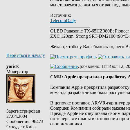
мы стараемся держаться от вас подальше
Источник:
TelecomDaily
_________________
OLED Panasonic TX-65HZ980E; Pioneer
ZXC 120cm, Strong SRT-DM2100 (90*E-30
Желаю, чтобы у Вас сбылось то, чего В
Вернуться к началу
yorick
Добавлено
: Пт Июл 12, 20
Модератор
СМИ: Apple прекратила разработку 
Компания Apple прекратила разработку
команда разработчиков была распущена 
В цепочке поставок AR/VR-гарнитур дл
Computer. Компании собирали заказы 
Зарегистрирован:
Прежде Apple не озвучивала своим парт
27.04.2004
но теперь все планы в отношении прои
Сообщения: 96473
свои источники.
Откуда: г.Киев