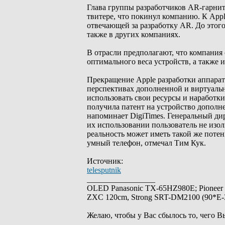
Глава группы разработчиков AR-гарниту
твитере, что покинул компанию. К Appl
отвечающей за разработку AR. До этого 
также в других компаниях.
В отрасли предполагают, что компания 
оптимального веса устройств, а также и
Прекращение Apple разработки аппаратн
перспективах дополненной и виртуальн
использовать свои ресурсы и наработк
получила патент на устройство дополн
напоминает DigiTimes. Генеральный ди
их использовании пользователь не изо
реальность может иметь такой же потенц
умный телефон, отмечал Тим Кук.
Источник:
telesputnik
_________________
OLED Panasonic TX-65HZ980E; Pioneer
ZXC 120cm, Strong SRT-DM2100 (90*E-30
Желаю, чтобы у Вас сбылось то, чего В