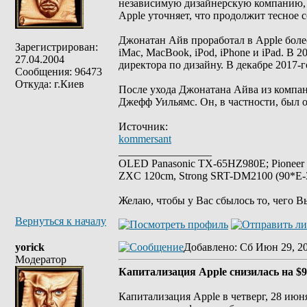
независимую дизайнерскую компанию, в 
Apple уточняет, что продолжит тесное
Джонатан Айв проработал в Apple более
Зарегистрирован:
iMac, MacBook, iPod, iPhone и iPad. В
27.04.2004
директора по дизайну. В декабре 2017-
Сообщения: 96473
Откуда: г.Киев
После ухода Джонатана Айва из компа
Джефф Уильямс. Он, в частности, был о
Источник:
kommersant
_________________
OLED Panasonic TX-65HZ980E; Pioneer
ZXC 120cm, Strong SRT-DM2100 (90*E-30
Желаю, чтобы у Вас сбылось то, чего В
Вернуться к началу
yorick
Добавлено
: Сб Июн 29, 2
Модератор
Капитализация Apple снизилась на $9
Капитализация Apple в четверг, 28 ию