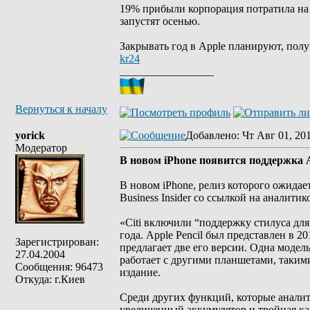
19% прибыли корпорация потратила на 
запустят осенью.
Закрывать год в Apple планируют, полу
kr24
_________________
Вернуться к началу
yorick
Добавлено
: Чт Авг 01, 20
Модератор
В новом iPhone появится поддержка A
В новом iPhone, релиз которого ожидает
Business Insider со ссылкой на аналитико
«Citi включили “поддержку стилуса для
года. Apple Pencil был представлен в 2
Зарегистрирован:
предлагает две его версии. Одна модель
27.04.2004
работает с другими планшетами, такими 
Сообщения: 96473
издание.
Откуда: г.Киев
Среди других функций, которые аналит
увеличенный аккумулятор и тройная кам