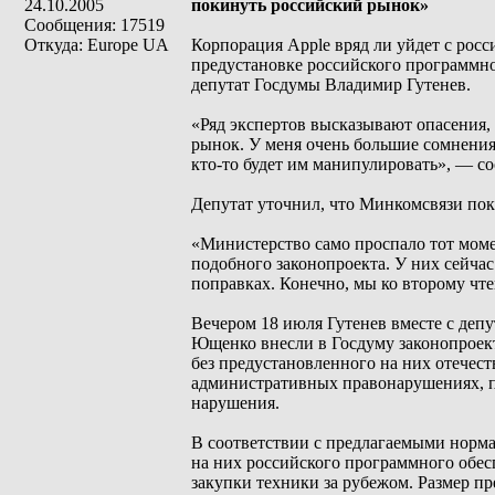
24.10.2005
покинуть российский рынок»
Сообщения: 17519
Откуда: Europe UA
Корпорация Apple вряд ли уйдет с росс
предустановке российского программно
депутат Госдумы Владимир Гутенев.
«Ряд экспертов высказывают опасения,
рынок. У меня очень большие сомнения,
кто-то будет им манипулировать», — с
Депутат уточнил, что Минкомсвязи пок
«Министерство само проспало тот моме
подобного законопроекта. У них сейчас
поправках. Конечно, мы ко второму чте
Вечером 18 июля Гутенев вместе с де
Ющенко внесли в Госдуму законопроект
без предустановленного на них отечест
административных правонарушениях, п
нарушения.
В соответствии с предлагаемыми норма
на них российского программного обес
закупки техники за рубежом. Размер п