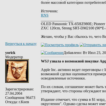
более массовой категории потребителей
Источник:
RNS
_________________
OLED Panasonic TX-65HZ980E; Pioneer
ZXC 120cm, Strong SRT-DM2100 (90*E-30
Желаю, чтобы у Вас сбылось то, чего В
Вернуться к началу
yorick
Добавлено
: Вт Июл 23, 20
Модератор
WSJ узнала о возможной покупке App
Apple Inc. активно ведет переговоры с 
возможной сделки оценивается примерно 
осведомленные источники.
По их словам, соглашение может быть 
Зарегистрирован:
утверждают, что стороны обсуждают во
27.04.2004
Сообщения: 96473
Издание отмечает, что сумма в $1 млрд 
Откуда: г.Киев
округлении". Однако сделка может иметь