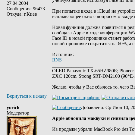
учетную запись, используя Face ID или
27.04.2004
Сообщения: 96473
При попытке входа в iCloud на устрой
Откуда: г.Киев
всплывающее окно с вопросом о входе 
Новая функция должна появиться в рел
сообщала Apple в ходе конференции W
Face ID в новой прошивке станет рабо
новой прошивке сократится на 60%, а с
Источник:
RNS
_________________
OLED Panasonic TX-65HZ980E; Pioneer
ZXC 120cm, Strong SRT-DM2100 (90*E-30
Желаю, чтобы у Вас сбылось то, чего В
Вернуться к началу
yorick
Добавлено
: Ср Июл 10, 20
Модератор
Apple обновила макбуки и снизила ц
Из продажи убрали MacBook Pro без T