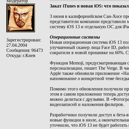
Модератор
Закат iTunes и новая iOS: что показа
3 июня в калифорнийском Сан-Хосе пр
представители компании представили 
систему iOS 13 и отдельную ОС для iPa
Операционные системы
Зарегистрирован:
Новая операционная система iOS 13 по
27.04.2004
улучшенный сканер лица Face ID, раб
Сообщения: 96473
сократили в новой прошивке на 60%. Ск
Откуда: г.Киев
Функция Memoji, предусматривающая с
персонализации, пишет The Verge. В ча
Apple также обновили приложение «Нап
напоминание о конкретной теме беседы
Помимо этого обновления получили пр
этом в самом приложении теперь дост
можно делиться с друзьями. В «Фотогр
видеозаписей и наложения фильтров.
Разработчики получили доступ к бета-в
новые функции в июле, а окончательна
уточнили, что iOS 13 не будет работать 