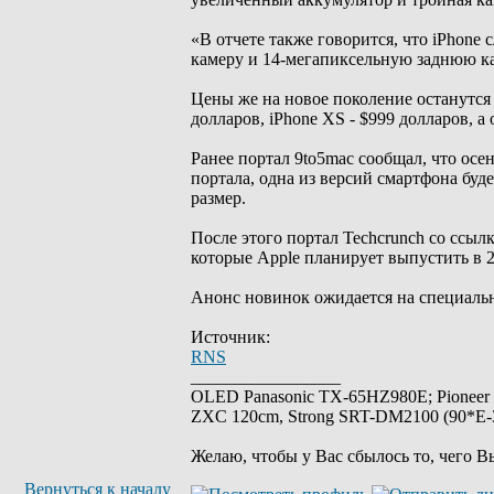
«В отчете также говорится, что iPhon
камеру и 14-мегапиксельную заднюю кам
Цены же на новое поколение останутся
долларов, iPhone XS - $999 долларов, а
Ранее портал 9to5mac сообщал, что ос
портала, одна из версий смартфона буд
размер.
После этого портал Techcrunch со ссыл
которые Apple планирует выпустить в 2
Анонс новинок ожидается на специальн
Источник:
RNS
_________________
OLED Panasonic TX-65HZ980E; Pioneer
ZXC 120cm, Strong SRT-DM2100 (90*E-30
Желаю, чтобы у Вас сбылось то, чего В
Вернуться к началу