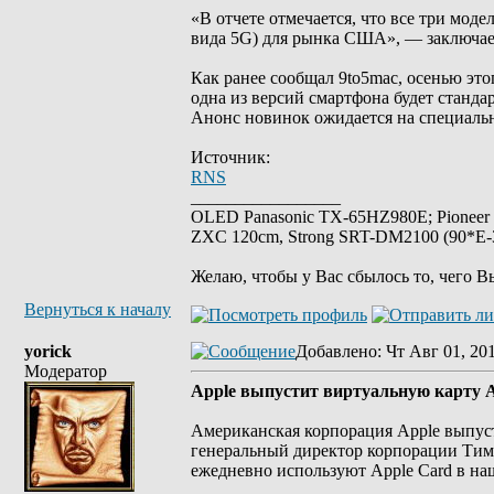
«В отчете отмечается, что все три мод
вида 5G) для рынка США», — заключает
Как ранее сообщал 9to5mac, осенью это
одна из версий смартфона будет станда
Анонс новинок ожидается на специальн
Источник:
RNS
_________________
OLED Panasonic TX-65HZ980E; Pioneer
ZXC 120cm, Strong SRT-DM2100 (90*E-30
Желаю, чтобы у Вас сбылось то, чего В
Вернуться к началу
yorick
Добавлено
: Чт Авг 01, 20
Модератор
Apple выпустит виртуальную карту A
Американская корпорация Apple выпуст
генеральный директор корпорации Тим
ежедневно используют Apple Card в на