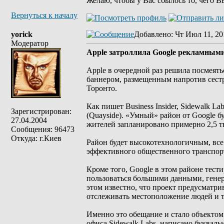
Желаю, чтобы у Вас сбылось то, чего В
Вернуться к началу
yorick
Добавлено
: Чт Июл 11, 20
Модератор
Apple затроллила Google рекламным
Apple в очередной раз решила посмеят
баннером, размещенным напротив сестр
Торонто.
Как пишет Business Insider, Sidewalk 
Зарегистрирован:
(Quayside). «Умный» район от Google бу
27.04.2004
жителей запланировано примерно 2,5 т
Сообщения: 96473
Откуда: г.Киев
Район будет высокотехнологичным, вс
эффективного общественного транспор
Кроме того, Google в этом районе тести
пользоваться большими данными, генер
этом известно, что проект предусматри
отслеживать местоположение людей и т
Именно это обещание и стало объектом
офиса Sidewalk Labs, написано буквально 