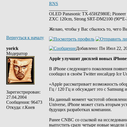
RNS
_________________
OLED Panasonic TX-65HZ980E; Pioneer
ZXC 120cm, Strong SRT-DM2100 (90*E-30
Желаю, чтобы у Вас сбылось то, чего В
Вернуться к началу
yorick
Добавлено
: Пн Июл 22, 2
Модератор
Apple улучшит дисплей новых iPhone
В iPhone следующего поколения появит
сообщил в своём Twitter инсайдер Ice Un
«Apple рассматривает возможность обор
Гц / 120 Гц и обсуждает это с Samsung
Зарегистрирован:
27.04.2004
На данный момент частотой обновления
Сообщения: 96473
Universe, iPhone может стать вторым у
Откуда: г.Киев
будущих разработках компании.
Ранее CNBC со ссылкой на исследование
выпустить сразу четыре новые модели i