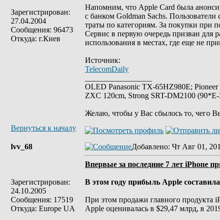
Напомним, что Apple Card была анонсир
Зарегистрирован:
с банком Goldman Sachs. Пользователи 
27.04.2004
траты по категориям. За покупки при п
Сообщения: 96473
Сервис в первую очередь призван для р
Откуда: г.Киев
использования в местах, где еще не п
Источник:
TelecomDaily
_________________
OLED Panasonic TX-65HZ980E; Pioneer
ZXC 120cm, Strong SRT-DM2100 (90*E-30
Желаю, чтобы у Вас сбылось то, чего В
Вернуться к началу
lvv_68
Добавлено
: Чт Авг 01, 20
Впервые за последние 7 лет iPhone 
Зарегистрирован:
В этом году прибыль Apple cоставила 
24.10.2005
Сообщения: 17519
При этом продажи главного продукта iP
Откуда: Europe UA
Apple оценивалась в $29,47 млрд, в 201