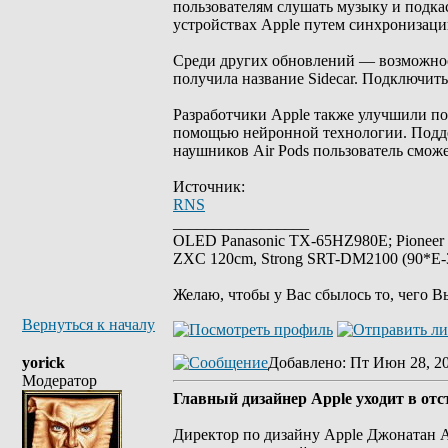
пользователям слушать музыку и подка
устройствах Apple путем синхронизаци
Среди других обновлений — возможност
получила название Sidecar. Подключить
Разработчики Apple также улучшили пом
помощью нейронной технологии. Поддер
наушников Air Pods пользователь смож
Источник:
RNS
_________________
OLED Panasonic TX-65HZ980E; Pioneer
ZXC 120cm, Strong SRT-DM2100 (90*E-30
Желаю, чтобы у Вас сбылось то, чего В
Вернуться к началу
yorick
Добавлено
: Пт Июн 28, 2
Модератор
Главный дизайнер Apple уходит в отс
Директор по дизайну Apple Джонатан А