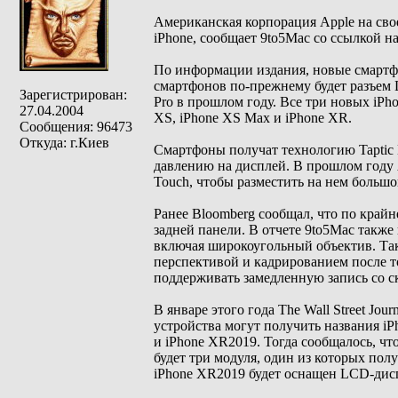
Американская корпорация Apple на сво
iPhone, сообщает 9to5Mac со ссылкой н
По информации издания, новые смартф
смартфонов по-прежнему будет разъем L
Зарегистрирован:
Pro в прошлом году. Все три новых iPh
27.04.2004
XS, iPhone XS Max и iPhone XR.
Сообщения: 96473
Откуда: г.Киев
Смартфоны получат технологию Taptic 
давлению на дисплей. В прошлом году A
Touch, чтобы разместить на нем большо
Ранее Bloomberg сообщал, что по крайн
задней панели. В отчете 9to5Mac также
включая широкоугольный объектив. Так
перспективой и кадрированием после то
поддерживать замедленную запись со ск
В январе этого года The Wall Street Jo
устройства могут получить названия iPh
и iPhone XR2019. Тогда сообщалось, ч
будет три модуля, один из которых по
iPhone XR2019 будет оснащен LCD-дис