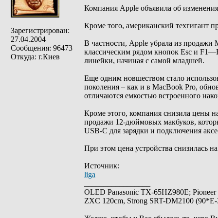
Компания Apple объявила об изменения
Кроме того, американский техгигант п
Зарегистрирован:
27.04.2004
В частности, Apple убрала из продажи 
Сообщения: 96473
классическим рядом кнопок Esc и F1—F
Откуда: г.Киев
линейки, начиная с самой младшей.
Еще одним новшеством стало использов
поколения – как и в MacBook Pro, обно
отличаются емкостью встроенного нако
Кроме этого, компания снизила цены на
продажи 12-дюймовых макбуков, которы
USB-C для зарядки и подключения аксес
При этом цена устройства снизилась на 
Источник:
liga
_________________
OLED Panasonic TX-65HZ980E; Pioneer
ZXC 120cm, Strong SRT-DM2100 (90*E-30