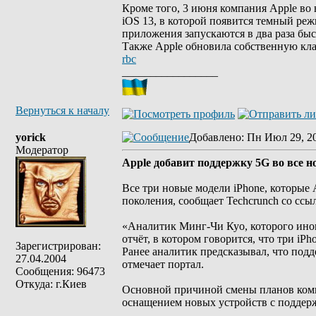
Кроме того, 3 июня компания Apple в
iOS 13, в которой появится темный реж
приложения запускаются в два раза быс
Также Apple обновила собственную кла
rbc
_________________
Вернуться к началу
yorick
Добавлено
: Пн Июл 29, 2
Модератор
Apple добавит поддержку 5G во все н
Все три новые модели iPhone, которые 
поколения, сообщает Techcrunch со сс
«Аналитик Минг-Чи Куо, которого ино
отчёт, в котором говорится, что три iP
Зарегистрирован:
Ранее аналитик предсказывал, что подд
27.04.2004
отмечает портал.
Сообщения: 96473
Откуда: г.Киев
Основной причиной смены планов комп
оснащением новых устройств с поддерж