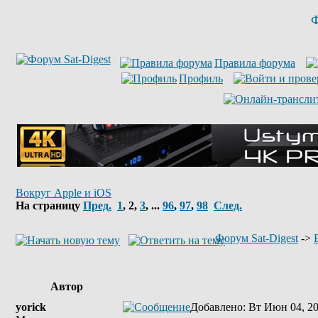
Ф
Правила форума
Профиль
Вокруг Apple и iOS
На страницу
Пред.
1
,
2
,
3
, ...
96
,
97
,
98
След.
Форум Sat-Digest
->
Автор
yorick
Добавлено
: Вт Июн 04, 2