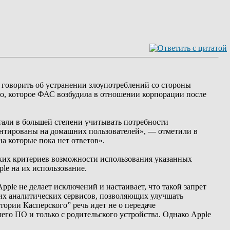
 говорить об устранении злоупотреблений со стороны
ло, которое ФАС возбудила в отношении корпорации после
стали в большей степени учитывать потребности
иентированы на домашних пользователей», — отметили в
а которые пока нет ответов».
тких критериев возможности использования указанных
le на их использование.
le не делает исключений и настаивает, что такой запрет
их аналитических сервисов, позволяющих улучшать
ории Касперского” речь идет не о передаче
шего ПО и только с родительского устройства. Однако Apple