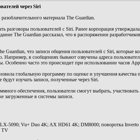
вателей через Siri
разоблачительного материала The Guardian.
ь разговоры пользователей с Siri. Ранее корпорация утверждала
здание The Guardian рассказал, что в распоряжении разработчик
he Guardian, что записи общения пользователей с Siri, которые
 Например, в сообщениях бывают озвучены адреса пользовател
ы. Особенно часто это происходит при использовании часов App
новила глобальную программу по оценке и улучшения качества 
 будут изучать записи, полученные через Siri.
ммного обеспечения, пользователи смогут выбрать, участвовать
же загруженные в системы записи.
 LX-5090; Vu+ Duo 4K; AX HD61 4K; DM8000; поворотка Inverto
y TV