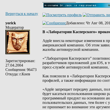
_________________
Вернуться к началу
yorick
Добавлено
: Чт Авг 08, 20
Модератор
В «Лаборатории Касперского» проко
Apple внесла некоторые изменения в п
американской компании. Об этом заяви
жалобы антивирусной компании.
«”Лаборатория Касперского” позитивно 
Зарегистрирован:
разработчиков приложений для iOS, в 
27.04.2004
пресс-службе антивирусной компании, п
Сообщения: 96473
Откуда: г.Киев
Как пояснили в «Лаборатории Касперск
профилей, а также информации по соот
«Apple запрещает передачу данных, по
будет касаться использования широко
программный продукт на основании ана
пользовательских данных, тем более с 
не принимает во внимание эти аргумен