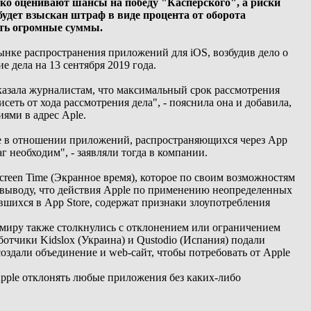
ко оценивают шансы на победу "Касперского", а риски
удет взыскан штраф в виде процента от оборота
быть огромные суммы.
ынке распространения приложений для iOS, возбудив дело о
 дела на 13 сентября 2019 года.
азала журналистам, что максимальный срок рассмотрения
исеть от хода рассмотрения дела", - пояснила она и добавила,
ями в адрес Аple.
le в отношении приложений, распространяющихся через App
г необходим", - заявляли тогда в компании.
creen Time (Экранное время), которое по своим возможностям
 выводу, что действия Apple по применению неопределенных
шихся в App Store, содержат признаки злоупотребления
миру также столкнулись с отклонением или ограничением
отчики Kidslox (Украина) и Qustodio (Испания) подали
здали объединение и web-сайт, чтобы потребовать от Apple
pple отклонять любые приложения без каких-либо