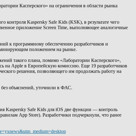
оратории Касперского» на ограничения в области рынка
 контроля Kaspersky Safe Kids (KSK), в результате чего
ственное приложение Screen Time, выполняющее аналогичные
аний к программному обеспечению разработчиков и
доминирующим положением на рынке.
ений такого плана, помимо «Лаборатории Касперского»,
лись на Apple в Европейскую комиссию. Еще 19 разработчиков
ического решения, позволяющего им продолжать работу на
 без объяснений, уточнили в ФАС.
я Kaspersky Safe Kids для iOS две функции — контроль
равилам App Store). Разработчики подчеркнули, что ранее
_source=yxnews&utm_medium=desktop