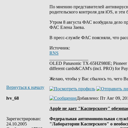
По мнению представителей антивирусн
родительского контроля для iOS, и эти
Утром 8 августа ФАС возбудила дело п
ФАС Елена Заева.
В пресс-службе ФАС поясняли, что расс
Источник:
RNS
_________________
OLED Panasonic TX-65HZ980E; Pioneer
different cards&CAM's (incl. PRO) for Pa
Желаю, чтобы у Вас сбылось то, чего В
Вернуться к началу
lvv_68
Добавлено
: Пт Авг 09, 20
Apple не дает "Касперскому" обезопа
Зарегистрирован:
Федеральная антимонопольная служба
24.10.2005
"Лаборатории Касперского" о необос