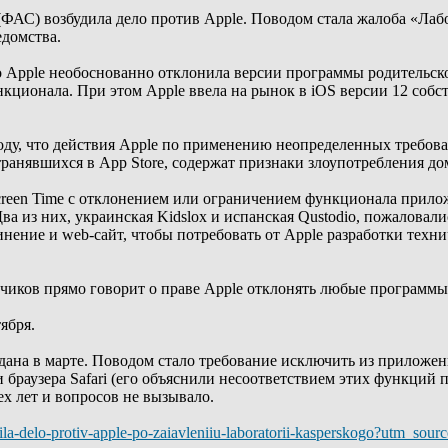
ФАС) возбудила дело против Apple. Поводом стала жалоба «Лаб
домства.
 Apple необоснованно отклонила версии программы родительского
ционала. При этом Аpple ввела на рынок в iOS версии 12 соб
ду, что действия Apple по применению неопределенных требов
транявшихся в App Store, содержат признаки злоупотребления 
reen Time с отклонением или ограничением функционала прилож
Два из них, украинская Kidslox и испанская Qustodio, пожалова
инение и web-сайт, чтобы потребовать от Apple разработки техн
чиков прямо говорит о праве Apple отклонять любые программы
ября.
ана в марте. Поводом стало требование исключить из приложени
раузера Safari (его объяснили несоответствием этих функций п
х лет и вопросов не вызывало.
udila-delo-protiv-apple-po-zaiavleniiu-laboratorii-kasperskogo?utm