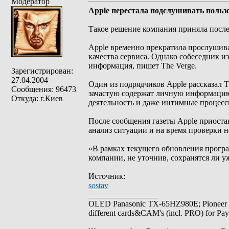
Модератор
Apple перестала подслушивать пользо
Такое решение компания приняла после 
Apple временно прекратила прослушиват
качества сервиса. Однако собеседник и
информация, пишет The Verge.
Зарегистрирован:
27.04.2004
Один из подрядчиков Apple рассказал T
Сообщения: 96473
зачастую содержат личную информацию.
Откуда: г.Киев
деятельность и даже интимные процесс
После сообщения газеты Apple приоста
анализ ситуации и на время проверки не
«В рамках текущего обновления програ
компании, не уточнив, сохранятся ли у
Источник:
sostav
_________________
OLED Panasonic TX-65HZ980E; Pioneer
different cards&CAM's (incl. PRO) for Pa