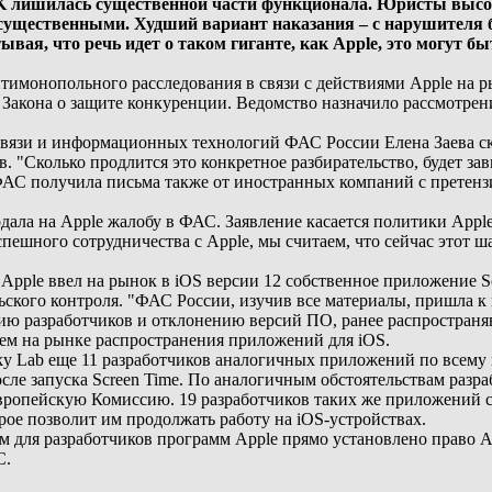
SK лишилась существенной части функционала. Юристы высо
 существенными. Худший вариант наказания – с нарушителя б
вая, что речь идет о таком гиганте, как Apple, это могут 
имонопольного расследования в связи с действиями Apple на р
 Закона о защите конкуренции. Ведомство назначило рассмотрение
связи и информационных технологий ФАС России Елена Заева ск
в. "Сколько продлится это конкретное разбирательство, будет зав
АС получила письма также от иностранных компаний с претензи
одала на Apple жалобу в ФАС. Заявление касается политики App
пешного сотрудничества с Apple, мы считаем, что сейчас этот ша
 Apple ввел на рынок в iOS версии 12 собственное приложение S
ьского контроля. "ФАС России, изучив все материалы, пришла к
ю разработчиков и отклонению версий ПО, ранее распространяв
м на рынке распространения приложений для iOS.
 Lab еще 11 разработчиков аналогичных приложений по всему 
ле запуска Screen Time. По аналогичным обстоятельствам разраб
ропейскую Комиссию. 19 разработчиков таких же приложений со
рое позволит им продолжать работу на iOS-устройствах.
 для разработчиков программ Apple прямо установлено право A
С.