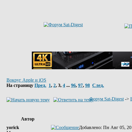
Вокруг Apple и iOS
На страницу
Пред.
1
,
2
,
3
,
4
...
96
,
97
,
98
След.
Форум Sat-Digest
->
Автор
yorick
Добавлено
: Пн Авг 05, 20