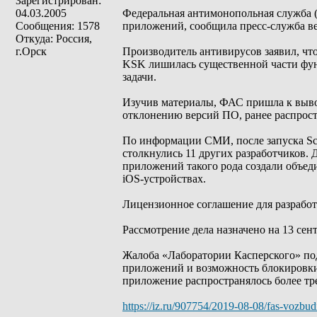
Зарегистрирован:
04.03.2005
Федеральная антимонопольная служба (
Сообщения: 1578
приложений, сообщила пресс-служба ве
Откуда: Россия,
г.Орск
Производитель антивирусов заявил, что
KSK лишилась существенной части функ
задачи.
Изучив материалы, ФАС пришла к выво
отклонению версий ПО, ранее распрос
По информации СМИ, после запуска Sc
столкнулись 11 других разработчиков. 
приложений такого рода создали объед
iOS-устройствах.
Лицензионное соглашение для разработ
Рассмотрение дела назначено на 13 сент
Жалоба «Лаборатории Касперского» под
приложений и возможность блокировки б
приложение распространялось более тре
https://iz.ru/907754/2019-08-08/fas-vozb