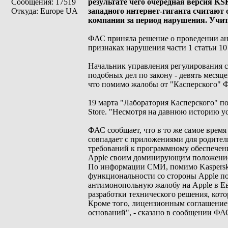
Сообщения: 17519
результате чего очередная версия K
Откуда: Europe UA
западного интернет-гиганта считают
компании за период нарушения. Учиты
ФАС приняла решение о проведении ант
признаках нарушения части 1 статьи 10
Начальник управления регулирования 
подобных дел по закону - девять месяце
что помимо жалобы от "Касперского" Ф
19 марта "Лаборатория Касперского" п
Store. "Несмотря на давнюю историю ус
ФАС сообщает, что в то же самое время
совпадает с приложениями для родител
требований к программному обеспечени
Apple своим доминирующим положение
По информации СМИ, помимо Kaspersky
функциональности со стороны Apple пос
антимонопольную жалобу на Apple в Ев
разработки технического решения, кото
Кроме того, лицензионным соглашением
оснований", - сказано в сообщении ФА