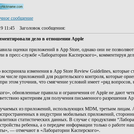
19 11:45
Заголовок сообщения
:
мментировали дело в отношении Apple
равила оценки приложений в App Store, однако они не позволяют
ли в пресс-службе «Лаборатории Касперского», комментируя де
восприняла изменения в App Store Review Guidelines, которые 
том числе приложений для родительского контроля, которые ор
ри этом уточнив, что смягчение условий имеет «ряд вопросов, н
ого», обновленные правила и ограничения от Apple не дают че
ветствию критериям для получения письменного разрешения App
лучаемых из приложений, использующих MDM, третьим лицам. App
 распространенных в индустрии мобильных приложений, сторонн
литики статистических данных. В случае с продуктами “Лаборат
устройства ребенка, а о передаче информации только о работе на
ты», — отмечают в «Лаборатории Касперского».