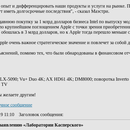
 опыт и дифференцировать наши продукты и услуги на рынке. П
т иметь долгосрочные последствия", - сказал Маэстри.
внюю покупку за 1 млрд долларов бизнеса Intel по выпуску мод
тало крупнейшим поглощением Apple с точки зрения приобретенн
у обошлась в 3 млрд долларов, но к Apple тогда перешло меньше 
Apple очень важное стратегическое значение и повлечет за собой
ъяснений, помимо тех, что были обнародованы в финансовом отч
 LX-5090; Vu+ Duo 4K; AX HD61 4K; DM8000; поворотка Inverto
y TV
ы желаете другим!
19 11:10
Заголовок сообщения
:
 заявлению «Лаборатории Касперского»