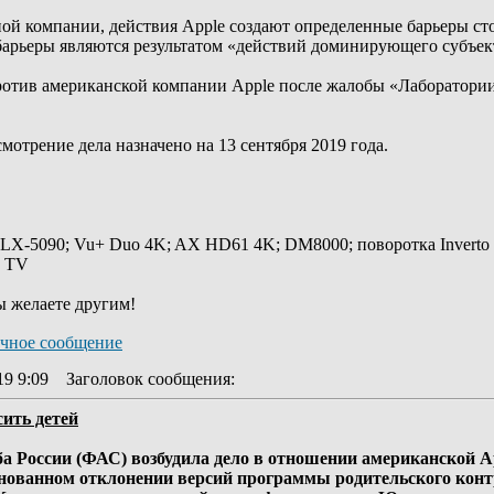
ой компании, действия Apple создают определенные барьеры ст
 барьеры являются результатом «действий доминирующего субъек
ротив американской компании Apple после жалобы «Лаборатории
мотрение дела назначено на 13 сентября 2019 года.
 LX-5090; Vu+ Duo 4K; AX HD61 4K; DM8000; поворотка Inverto
y TV
ы желаете другим!
19 9:09
Заголовок сообщения
:
сить детей
 России (ФАС) возбудила дело в отношении американской Ap
нованном отклонении версий программы родительского контро