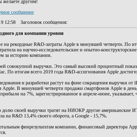
ы желаете другим!
19 12:58
Заголовок сообщения
:
рдного для компании уровня
на рекордные R&D-затраты Apple в минувшей четверти. По итог
отратила на научно-исследовательские и опытно-конструкторски
м за историю компании.
ей совокупной выручки. Это самый высокий процентный показа
ac. По итогам всего 2019 года R&D-ассигнования Apple достигн
ледования и разработки растут на фоне сокращения выручки от i
 Apple. В минувшей четверти продажи смартфонов Apple в день
прибыли на 7%, зарегистрированное в апреле-июне, указывает, 
ую долю своей выручки тратят на НИОКР другие американские ИТ
ла на R&D 13,4% своего оборота, а Google - 15,7%.
тальным финрезультатам компании, финансовый директора Apple 
ся.