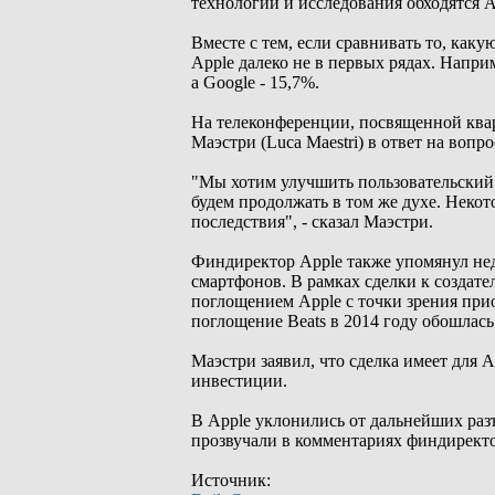
технологий и исследования обходятся A
Вместе с тем, если сравнивать то, ка
Apple далеко не в первых рядах. Напри
а Google - 15,7%.
На телеконференции, посвященной ква
Маэстри (Luca Maestri) в ответ на вопр
"Мы хотим улучшить пользовательский
будем продолжать в том же духе. Неко
последствия", - сказал Маэстри.
Финдиректор Apple также упомянул нед
смартфонов. В рамках сделки к создате
поглощением Apple с точки зрения прио
поглощение Beats в 2014 году обошлась
Маэстри заявил, что сделка имеет для 
инвестиции.
В Apple уклонились от дальнейших раз
прозвучали в комментариях финдиректо
Источник: