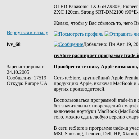
_________________
OLED Panasonic TX-65HZ980E; Pioneer
ZXC 120cm, Strong SRT-DM2100 (90*E-30
Желаю, чтобы у Вас сбылось то, чего В
Вернуться к началу
lvv_68
Добавлено
: Пн Авг 19, 20
re:Store расширяет программу trade-i
Зарегистрирован:
Приобрести технику Apple возможно,
24.10.2005
Сообщения: 17519
Сеть re:Store, крупнейший Apple Premiu
Откуда: Europe UA
продукцию Apple, включая MacBook и A
других производителей.
Воспользоваться программой trade-in в
без значительных повреждений смартфо
включены ноутбуки MacBook (MacBook, 
того, можно сдать любую версию смарт-ч
В сети re:Store в программе trade-in у
MSI, Samsung, Lenovo, Dell, HP, Xiaomi,