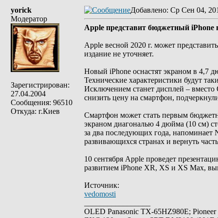
yorick
Добавлено
: Ср Сен 04, 20
Модератор
Apple представит бюджетный iPhone в
Apple весной 2020 г. может представит
издание не уточняет.
Новый iPhone оснастят экраном в 4,7 дюй
Технические характеристики будут таки
Зарегистрирован:
Исключением станет дисплей – вместо 
27.04.2004
снизить цену на смартфон, подчеркнул
Сообщения: 96510
Откуда: г.Киев
Смартфон может стать первым бюджетным
экраном диагональю 4 дюйма (10 см) сто
за два последующих года, напоминает 
развивающихся странах и вернуть часть
10 сентября Apple проведет презентаци
развитием iPhone XR, XS и XS Max, вы
Источник:
vedomosti
_________________
OLED Panasonic TX-65HZ980E; Pioneer