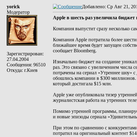
yorick
Добавлено
: Ср Авг 21, 20
Модератор
Apple в шесть раз увеличила бюджет 
Компания выпустит сразу несколько са
Компания Apple потратила более шести
ближайшее время будет запущен собств
сообщает Вloomberg.
Зарегистрирован:
27.04.2004
Изначально бюджет на создание уникаль
Сообщения: 96510
раз. Это связано с увеличением числа 
Откуда: г.Киев
потрачены на сериал «Утреннее шоу» с
обошлись компании в $300 миллионов. 
который достигала $15 млн.
Apple уже опубликовала тизер утренней 
журналистская работа на утренних те
Помимо утренней программы, планируе
и новые эпизоды сериала «Удивительн
При этом по сравнению с конкурентами 
потратил на оригинальный контент $14 