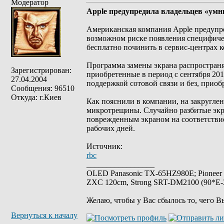
Модератор
Apple предупредила владельцев «умн
Американская компания Apple предупр
возможном риске появления специфичес
бесплатно починить в сервис-центрах к
Программа замены экрана распространяет
Зарегистрирован:
приобретенные в период с сентября 2016 
27.04.2004
поддержкой сотовой связи и без, приобр
Сообщения: 96510
Откуда: г.Киев
Как пояснили в компании, на закруглен
микротрещины. Случайно разбитые экра
поврежденным экраном на соответствие
рабочих дней.
Источник:
rbc
_________________
OLED Panasonic TX-65HZ980E; Pioneer
ZXC 120cm, Strong SRT-DM2100 (90*E-30
Желаю, чтобы у Вас сбылось то, чего В
Вернуться к началу