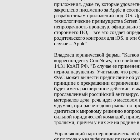
приложения, даже те, которые удовлет
закреплено письменно за Apple в соо
разработчикам приложений под iOS. Д
технологические преимущества Screen 
непрозрачность процедур, официально
стороннего ПО, – все это создает опре
родительского контроля для iOS, и эти
случае – Apple".
Владелец юридической фирмы "Катков 
корреспонденту ComNews, что наиболее
14.31 КоАП РФ. "В случае ее применен
период нарушения. Учитывая, что речь 
ФАС может вынести предписание об уст
принципе о прекращении ограничения в
будет иметь расширенное действие, и а
прославленный российский антивирус. 
материалов дела, речь идет о массово
я думаю, при расчете доли рынка по п
двигаться к мировому решению вопроса
сильной юридической командой, привед
троллями, причем у них же на родине 
Управляющий партнер юридическаой фир
от подхода к квалификации правонаруше