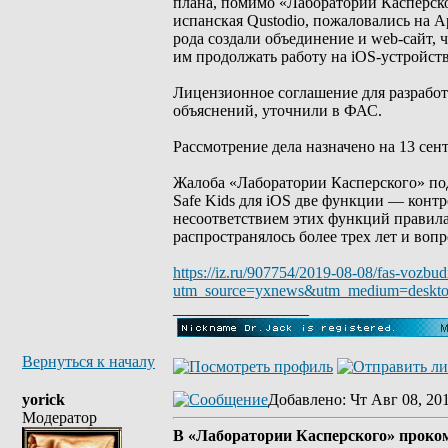
плана, помимо «Лаборатории Касперског
испанская Qustodio, пожаловались на 
рода создали объединение и web-сайт, 
им продолжать работу на iOS-устройств
Лицензионное соглашение для разработ
объяснений, уточнили в ФАС.
Рассмотрение дела назначено на 13 сент
Жалоба «Лаборатории Касперского» под
Safe Kids для iOS две функции — контр
несоответствием этих функций правила
распространялось более трех лет и воп
https://iz.ru/907754/2019-08-08/fas-vozbudi
utm_source=yxnews&utm_medium=deskt
_________________
Вернуться к началу
yorick
Добавлено
: Чт Авг 08, 20
Модератор
В «Лаборатории Касперского» проко