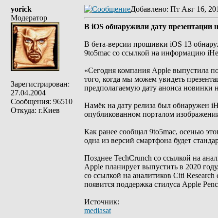
yorick
Добавлено
: Пт Авг 16, 20
Модератор
В iOS обнаружили дату презентации 
В бета-версии прошивки iOS 13 обнару
9to5mac со ссылкой на информацию iHe
«Сегодня компания Apple выпустила пос
того, когда мы можем увидеть презента
Зарегистрирован:
предполагаемую дату анонса новинки на
27.04.2004
Сообщения: 96510
Намёк на дату релиза был обнаружен iH
Откуда: г.Киев
опубликованном порталом изображении 
Как ранее сообщал 9to5mac, осенью это
одна из версий смартфона будет станда
Позднее TechCrunch со ссылкой на ана
Apple планирует выпустить в 2020 году,
со ссылкой на аналитиков Citi Research
появится поддержка стилуса Apple Penci
Источник:
mediasat