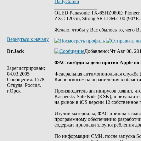
DailyComm
_________________
OLED Panasonic TX-65HZ980E; Pioneer
ZXC 120cm, Strong SRT-DM2100 (90*E-30
Желаю, чтобы у Вас сбылось то, чего В
Вернуться к началу
Dr.Jack
Добавлено
: Чт Авг 08, 20
ФАС возбудила дело против Apple по
Зарегистрирован:
04.03.2005
Федеральная антимонопольная служба (
Сообщения: 1578
Касперского» на ограничения в област
Откуда: Россия,
г.Орск
Производитель антивирусов заявил, чт
Kaspersky Safe Kids (KSK), в результа
на рынок в iOS версии 12 собственное
Изучив материалы, ФАС пришла к выво
программному обеспечению разработчик
содержат признаки злоупотребления 
По информации СМИ, после запуска Sc