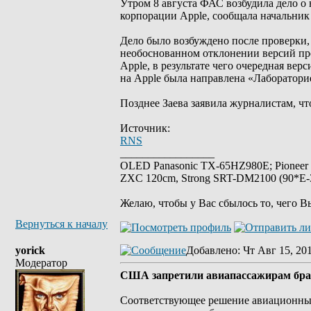
Утром 8 августа ФАС возбудила дело о
корпорации Apple, сообщала начальник
Дело было возбуждено после проверки,
необоснованном отклонении версий про
Apple, в результате чего очередная в
на Apple была направлена «Лабораторие
Позднее Заева заявила журналистам, чт
Источник:
RNS
_________________
OLED Panasonic TX-65HZ980E; Pioneer
ZXC 120cm, Strong SRT-DM2100 (90*E-30
Желаю, чтобы у Вас сбылось то, чего В
Вернуться к началу
yorick
Добавлено
: Чт Авг 15, 20
Модератор
США запретили авиапассажирам брат
Соответствующее решение авиационных