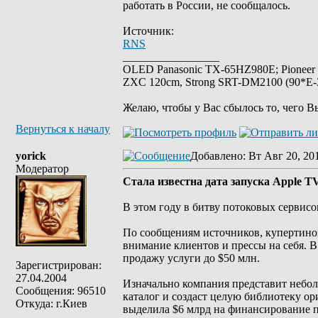
работать в России, не сообщалось.
Источник:
RNS
_________________
OLED Panasonic TX-65HZ980E; Pioneer
ZXC 120cm, Strong SRT-DM2100 (90*E-30
Желаю, чтобы у Вас сбылось то, чего В
Вернуться к началу
yorick
Добавлено
: Вт Авг 20, 20
Модератор
Стала известна дата запуска Apple T
В этом году в битву потоковых сервисов
По сообщениям источников, купертинов
внимание клиентов и прессы на себя. В
продажу услуги до $50 млн.
Зарегистрирован:
27.04.2004
Изначально компания представит неболь
Сообщения: 96510
каталог и создаст целую библиотеку ор
Откуда: г.Киев
выделила $6 млрд на финансирование п