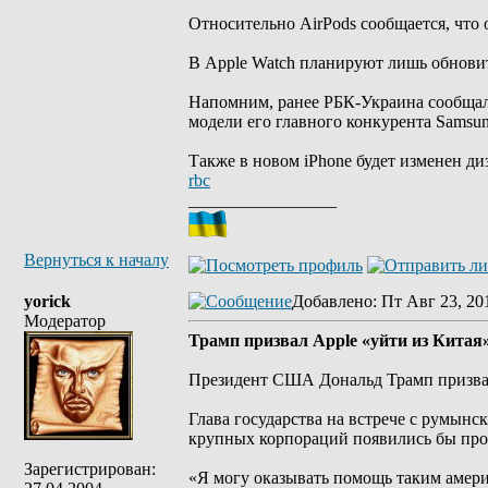
Относительно AirPods сообщается, что
В Apple Watch планируют лишь обновит
Напомним, ранее РБК-Украина сообщало,
модели его главного конкурента Samsun
Также в новом iPhone будет изменен ди
rbc
_________________
Вернуться к началу
yorick
Добавлено
: Пт Авг 23, 20
Модератор
Трамп призвал Apple «уйти из Китая
Президент США Дональд Трамп призвал
Глава государства на встрече с румынс
крупных корпораций появились бы пр
Зарегистрирован:
«Я могу оказывать помощь таким америк