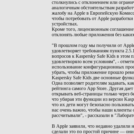
столкнулись с отклонением или ограни
аналогичным обстоятельствам разработ
жалобу на Apple в Европейскую Комисс
чтобы потребовать от Apple разработки
устройствах.
Кроме того, лицензионным соглашением
отклонять любые приложения без каких
"В прошлом году мы получили от Apple 
удовлетворяет требованиям пункта 2.5
вопросов к Kaspersky Safe Kids в этом 
удовлетворяло всем условиям", - отмет
использование конфигурационных профи
убрать, чтобы приложение прошло реви
Kaspersky Safe Kids две основные функ
Одна позволяет родителям задавать, ка
рейтинга самого App Store. Другая дае
открывать веб-страницы только через б
что убирая эти функции из версии Kasp
что их дети могут безопасно пользоват
нас очень важно, чтобы наши клиенты о
рассчитывали", - рассказали в "Лабора
В Apple заявили, что недавно удалили 
сделали это по простой причине — они