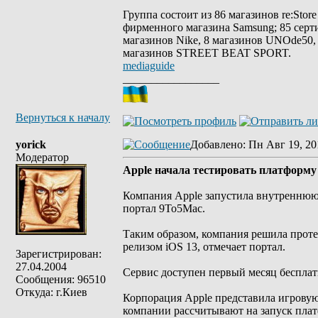
Группа состоит из 86 магазинов re:Stor
фирменного магазина Samsung; 85 сер
магазинов Nike, 8 магазинов UNOde50
магазинов STREET BEAT SPORT.
mediaguide
_________________
Вернуться к началу
yorick
Добавлено
: Пн Авг 19, 20
Модератор
Apple начала тестировать платформу
Компания Apple запустила внутреннюю 
портал 9To5Mac.
Таким образом, компания решила протес
релизом iOS 13, отмечает портал.
Зарегистрирован:
27.04.2004
Сервис доступен первый месяц бесплатн
Сообщения: 96510
Откуда: г.Киев
Корпорация Apple представила игровую 
компании рассчитывают на запуск платф