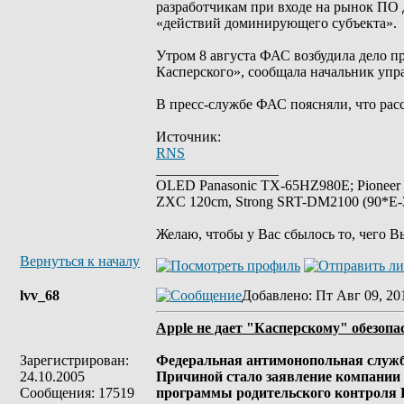
разработчикам при входе на рынок ПО д
«действий доминирующего субъекта».
Утром 8 августа ФАС возбудила дело 
Касперского», сообщала начальник упр
В пресс-службе ФАС поясняли, что расс
Источник:
RNS
_________________
OLED Panasonic TX-65HZ980E; Pioneer
ZXC 120cm, Strong SRT-DM2100 (90*E-30
Желаю, чтобы у Вас сбылось то, чего В
Вернуться к началу
lvv_68
Добавлено
: Пт Авг 09, 20
Apple не дает "Касперскому" обезопа
Зарегистрирован:
Федеральная антимонопольная служба
24.10.2005
Причиной стало заявление компании
Сообщения: 17519
программы родительского контроля Ka