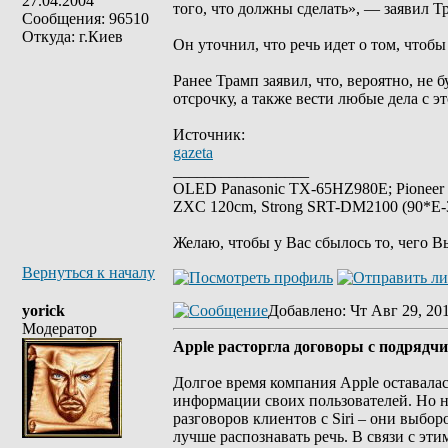
27.04.2004
того, что должны сделать», — заявил Т
Сообщения: 96510
Откуда: г.Киев
Он уточнил, что речь идет о том, чтобы
Ранее Трамп заявил, что, вероятно, не
отсрочку, а также вести любые дела с 
Источник:
gazeta
_________________
OLED Panasonic TX-65HZ980E; Pioneer
ZXC 120cm, Strong SRT-DM2100 (90*E-30
Желаю, чтобы у Вас сбылось то, чего В
Вернуться к началу
yorick
Добавлено
: Чт Авг 29, 20
Модератор
Apple расторгла договоры с подрядчи
Долгое время компания Apple оставал
информации своих пользователей. Но н
разговоров клиентов с Siri – они выбо
лучше распознавать речь. В связи с эт