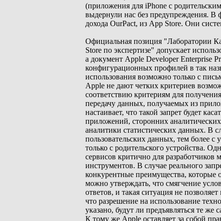
(приложения для iPhone с родительским
выдернули нас без предупреждения. В 
дохода OurPact, из App Store. Они сис
Официальная позиция "Лаборатории Ка
Store по экспертизе" допускает испол
а документ Apple Developer Enterprise 
конфигурационных профилей в так наз
использования возможно только с пись
Apple не дают четких критериев возмо
соответствию критериям для получения
передачу данных, получаемых из прил
настаивает, что такой запрет будет ка
приложений, сторонних аналитических
аналитики статистических данных. В сл
пользовательских данных, тем более с 
только с родительского устройства. Од
сервисов критично для разработчиков 
инструментов. В случае реального запр
конкурентные преимущества, которые о
можно утверждать, что смягчение услов
ответов, и такая ситуация не позволяет
что разрешение на использование техн
указано, будут ли предъявляться те же 
К тому же Apple оставляет за собой пр