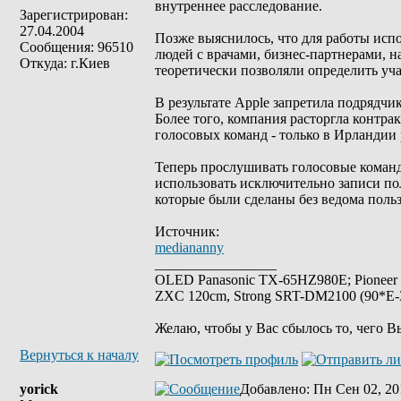
внутреннее расследование.
Зарегистрирован:
27.04.2004
Позже выяснилось, что для работы испо
Сообщения: 96510
людей с врачами, бизнес-партнерами, 
Откуда: г.Киев
теоретически позволяли определить уча
В результате Apple запретила подрядчи
Более того, компания расторгла контра
голосовых команд - только в Ирландии 
Теперь прослушивать голосовые команды
использовать исключительно записи пол
которые были сделаны без ведома польз
Источник:
mediananny
_________________
OLED Panasonic TX-65HZ980E; Pioneer
ZXC 120cm, Strong SRT-DM2100 (90*E-30
Желаю, чтобы у Вас сбылось то, чего В
Вернуться к началу
yorick
Добавлено
: Пн Сен 02, 20