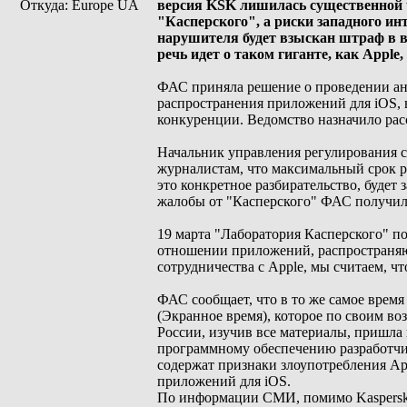
Откуда: Europe UA
версия KSK лишилась существенной 
"Касперского", а риски западного и
нарушителя будет взыскан штраф в в
речь идет о таком гиганте, как Apple
ФАС приняла решение о проведении ант
распространения приложений для iOS, в
конкуренции. Ведомство назначило расс
Начальник управления регулирования 
журналистам, что максимальный срок ра
это конкретное разбирательство, будет 
жалобы от "Касперского" ФАС получила
19 марта "Лаборатория Касперского" по
отношении приложений, распространяю
сотрудничества с Apple, мы считаем, чт
ФАС сообщает, что в то же самое время
(Экранное время), которое по своим в
России, изучив все материалы, пришла
программному обеспечению разработчик
содержат признаки злоупотребления A
приложений для iOS.
По информации СМИ, помимо Kaspersky