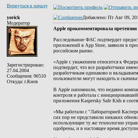
Вернуться к началу
yorick
Добавлено
: Пт Авг 09, 20
Модератор
Apple прокомментировала претензии
Расследование ФАС подтвердит предост
приложений в App Store, заявили в пр
российском рынке.
«Apple с уважением относится к Федер
Зарегистрирован:
подтвердит, что все разработчики имею
27.04.2004
разработчикам одинаково и вкладываем 
Сообщения: 96510
пользователи могут находить и скачив
Откуда: г.Киев
В Apple напомнили, что недавно комп
контроля и работала с инициировавше
приложения Kaspersky Safe Kids в соот
«Мы работали с "Лабораторией Касперс
сих пор не представили никаких обнов
использующие ту же технологию управл
одобрены, и в настоящее время доступн