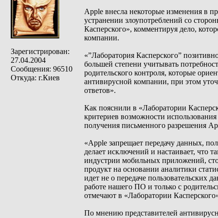
Apple внесла некоторые изменения в пр
устранении злоупотреблений со сторон
Касперского», комментируя дело, кот
компании.
Зарегистрирован:
«”Лаборатория Касперского” позитивно 
27.04.2004
большей степени учитывать потребност
Сообщения: 96510
родительского контроля, которые орие
Откуда: г.Киев
антивирусной компании, при этом уточн
ответов».
Как пояснили в «Лаборатории Касперск
критериев возможности использования
получения письменного разрешения App
«Apple запрещает передачу данных, п
делает исключений и настаивает, что т
индустрии мобильных приложений, ст
продукт на основании аналитики стати
идет не о передаче пользовательских да
работе нашего ПО и только с родитель
отмечают в «Лаборатории Касперского»
По мнению представителей антивирусн