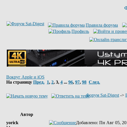
Ф
Правила форума
Профиль
Вокруг Apple и iOS
На страницу
Пред.
1
,
2
,
3
,
4
...
96
,
97
,
98
След.
Форум Sat-Digest
->
Автор
yorick
Добавлено
: Пн Авг 05, 20