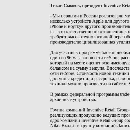
Тихон Смыков, президент Inventive Reta
«Мы первыми в России реализовали муль
несколько устройств Apple или другого 
iPhone и ноутбук другого производител
in – это ответственно по отношению к
требуют высокотехнологичной перерабо
производителю цивилизованная утилиз
Для участия в программе trade-in необ
один из 86 магазинов сети re:Store, р
который на месте оценит всю имеющую
балансом на сумму выкупа. Впоследств
сети re:Store. Стоимость новой техник
доступны кредит или рассрочка, если 
техники можно произвести на сайте re:S
В рамках федеральной программы trade-
архаичные устройства.
Группа компаний Inventive Retail Grou
реализующих продукцию ведущих произ
ядро компании Inventive Retail Group 
Nike. Входит в группу компаний Ланит