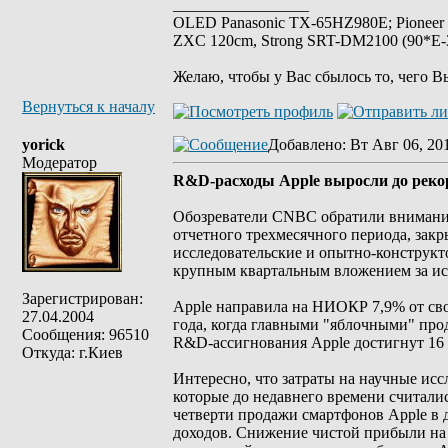
_________________
OLED Panasonic TX-65HZ980E; Pioneer
ZXC 120cm, Strong SRT-DM2100 (90*E-30
Желаю, чтобы у Вас сбылось то, чего В
Вернуться к началу
yorick
Добавлено
: Вт Авг 06, 20
Модератор
R&D-расходы Apple выросли до реко
Обозреватели CNBC обратили внимание
отчетного трехмесячного периода, закр
исследовательские и опытно-конструкт
крупным квартальным вложением за и
Зарегистрирован:
Apple направила на НИОКР 7,9% от св
27.04.2004
года, когда главными "яблочными" про
Сообщения: 96510
R&D-ассигнования Apple достигнут 16 
Откуда: г.Киев
Интересно, что затраты на научные исс
которые до недавнего времени считал
четверти продажи смартфонов Apple в 
доходов. Снижение чистой прибыли на 