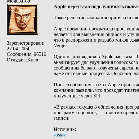
Модератор
Apple перестала подслушивать пользо
Такое решение компания приняла после 
Apple временно прекратила прослушиват
делается для выявления ошибок и улучш
что в распоряжении разработчиков зач
Зарегистрирован:
Verge.
27.04.2004
Сообщения: 96510
Один из подрядчиков Apple рассказал Th
Откуда: г.Киев
анализирует для улучшения голосовог
сообщениях бывают озвучены адреса по
даже интимные процессы. Особенно час
После сообщения газеты Apple приоста
компании заявили, что проводят тщател
полученные через Siri.
«В рамках текущего обновления програ
программе оценки», — отметил предста
записи.
Источник:
sostav