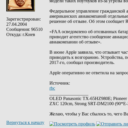
модели таких ноутбуков из-за угрозы во
Федеральное управление гражданской 
американских авиакомпаний отдельные
Зарегистрирован:
решение об отзыве. Об этом сообщает R
27.04.2004
Сообщения: 96510
«FAA осведомлено об отозванных батар
Откуда: г.Киев
приводит агентство сообщение авиаци
авиакомпании об отзыве».
В июне Apple заявила, что отзывает ча
приводить к возгоранию. Устройства, п
2017-го, сообщал производитель.
Apple оперативно не ответила на запрос
Источник:
rbc
_________________
OLED Panasonic TX-65HZ980E; Pioneer
ZXC 120cm, Strong SRT-DM2100 (90*E-30
Желаю, чтобы у Вас сбылось то, чего В
Вернуться к началу