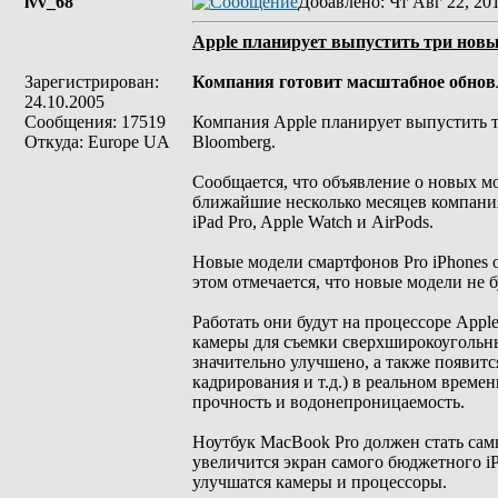
lvv_68
Добавлено
: Чт Авг 22, 20
Apple планирует выпустить три новы
Зарегистрирован:
Компания готовит масштабное обнов
24.10.2005
Сообщения: 17519
Компания Apple планирует выпустить т
Откуда: Europe UA
Bloomberg.
Сообщается, что объявление о новых мо
ближайшие несколько месяцев компания
iPad Pro, Apple Watch и AirPods.
Новые модели смартфонов Pro iPhones о
этом отмечается, что новые модели не
Работать они будут на процессоре Appl
камеры для съемки сверхширокоугольных
значительно улучшено, а также появит
кадрирования и т.д.) в реальном времен
прочность и водонепроницаемость.
Ноутбук MacBook Pro должен стать сам
увеличится экран самого бюджетного iPa
улучшатся камеры и процессоры.