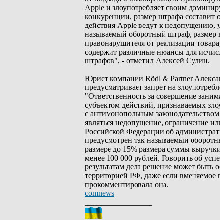
Apple и злоупотребляет своим доминир
конкуренции, размер штрафа составит от
действия Apple ведут к недопущению, 
называемый оборотный штраф, размер к
правонарушителя от реализации товара
содержит различные нюансы для исчис
штрафов", - отметил Алексей Сулин.
Юрист компании Rödl & Partner Алексан
предусматривает запрет на злоупотре
"Ответственность за совершение зан
субъектом действий, признаваемых зл
с антимонопольным законодательством 
являться недопущение, ограничение или
Российской Федерации об администрат
предусмотрен так называемый оборотны
размере до 15% размера суммы выручки
менее 100 000 рублей. Говорить об успе
результатам дела решение может быть 
территорией РФ, даже если вменяемое п
прокомментировала она.
comnews
_________________