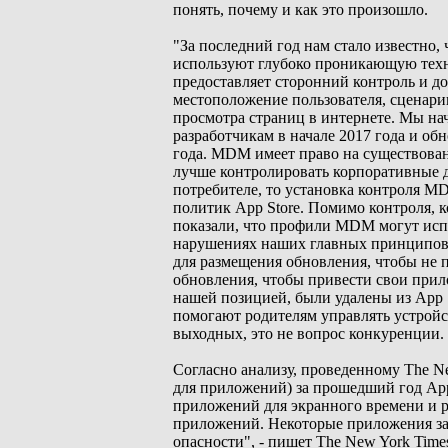
понять, почему и как это произошло.
"За последний год нам стало известно,
используют глубоко проникающую тех
предоставляет сторонний контроль и до
местоположение пользователя, сценари
просмотра страниц в интернете. Мы н
разработчикам в начале 2017 года и об
года. MDM имеет право на существова
лучше контролировать корпоративные д
потребителе, то установка контроля M
политик App Store. Помимо контроля, 
показали, что профили MDM могут испо
нарушениях наших главных принципов,
для размещения обновления, чтобы не п
обновления, чтобы привести свои прило
нашей позицией, были удалены из App S
помогают родителям управлять устройс
выходных, это не вопрос конкуренции. 
Согласно анализу, проведенному The N
для приложений) за прошедший год App
приложений для экранного времени и ро
приложений. Некоторые приложения зак
опасности", - пишет The New York Tim