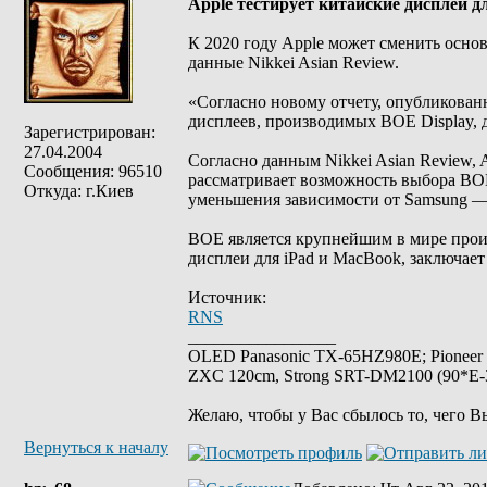
Apple тестирует китайские дисплеи д
К 2020 году Apple может сменить основ
данные Nikkei Asian Review.
«Согласно новому отчету, опубликован
дисплеев, производимых BOE Display, д
Зарегистрирован:
27.04.2004
Согласно данным Nikkei Asian Review, 
Сообщения: 96510
рассматривает возможность выбора BOE
Откуда: г.Киев
уменьшения зависимости от Samsung 
BOE является крупнейшим в мире прои
дисплеи для iPad и MacBook, заключает
Источник:
RNS
_________________
OLED Panasonic TX-65HZ980E; Pioneer
ZXC 120cm, Strong SRT-DM2100 (90*E-30
Желаю, чтобы у Вас сбылось то, чего В
Вернуться к началу