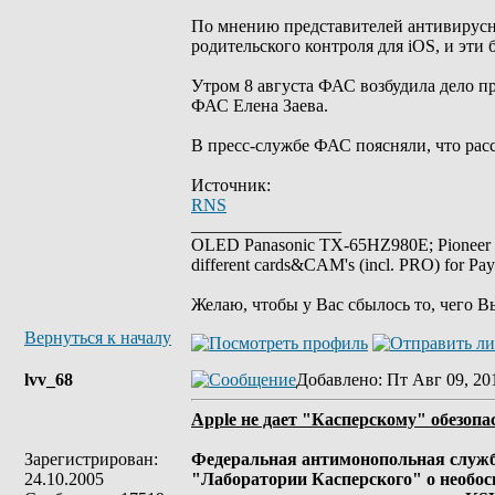
По мнению представителей антивирусн
родительского контроля для iOS, и эти
Утром 8 августа ФАС возбудила дело п
ФАС Елена Заева.
В пресс-службе ФАС поясняли, что расс
Источник:
RNS
_________________
OLED Panasonic TX-65HZ980E; Pioneer
different cards&CAM's (incl. PRO) for Pa
Желаю, чтобы у Вас сбылось то, чего В
Вернуться к началу
lvv_68
Добавлено
: Пт Авг 09, 20
Apple не дает "Касперскому" обезопа
Зарегистрирован:
Федеральная антимонопольная служба
24.10.2005
"Лаборатории Касперского" о необос