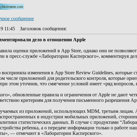
19 11:45
Заголовок сообщения
:
мментировали дело в отношении Apple
равила оценки приложений в App Store, однако они не позволяют
ли в пресс-службе «Лаборатории Касперского», комментируя де
восприняла изменения в App Store Review Guidelines, которые 
том числе приложений для родительского контроля, которые ор
ри этом уточнив, что смягчение условий имеет «ряд вопросов, н
ого», обновленные правила и ограничения от Apple не дают че
ветствию критериям для получения письменного разрешения App
лучаемых из приложений, использующих MDM, третьим лицам. App
 распространенных в индустрии мобильных приложений, сторонн
литики статистических данных. В случае с продуктами “Лаборат
устройства ребенка, а о передаче информации только о работе на
ты», — отмечают в «Лаборатории Касперского».