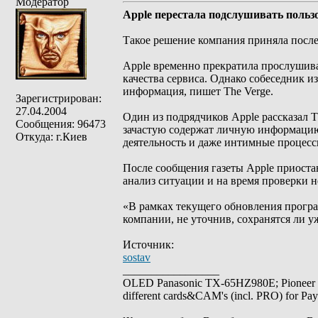
Модератор
Apple перестала подслушивать пользо
Такое решение компания приняла после 
Apple временно прекратила прослушиват
качества сервиса. Однако собеседник и
информация, пишет The Verge.
Зарегистрирован:
27.04.2004
Один из подрядчиков Apple рассказал T
Сообщения: 96473
зачастую содержат личную информацию.
Откуда: г.Киев
деятельность и даже интимные процесс
После сообщения газеты Apple приоста
анализ ситуации и на время проверки не
«В рамках текущего обновления програ
компании, не уточнив, сохранятся ли у
Источник:
sostav
_________________
OLED Panasonic TX-65HZ980E; Pioneer
different cards&CAM's (incl. PRO) for Pa