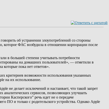
 говорить об устранении злоупотреблений со стороны
ло, которое ФАС возбудила в отношении корпорации после
стали в большей степени учитывать потребности
иентированы на домашних пользователей», — отметили в
а которые пока нет ответов».
тких критериев возможности использования указанных
le на их использование.
le не делает исключений и настаивает, что такой запрет
их аналитических сервисов, позволяющих улучшать
ории Касперского” речь идет не о передаче
шего ПО и только с родительского устройства. Однако Apple