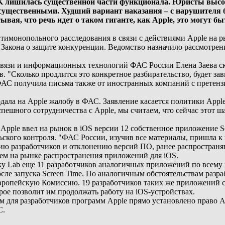
SK лишилась существенной части функционала. Юристы высо
 существенными. Худший вариант наказания – с нарушителя б
вая, что речь идет о таком гиганте, как Apple, это могут 
имонопольного расследования в связи с действиями Apple на р
 Закона о защите конкуренции. Ведомство назначило рассмотрение
связи и информационных технологий ФАС России Елена Заева ск
в. "Сколько продлится это конкретное разбирательство, будет зав
АС получила письма также от иностранных компаний с претензи
одала на Apple жалобу в ФАС. Заявление касается политики App
пешного сотрудничества с Apple, мы считаем, что сейчас этот ша
 Apple ввел на рынок в iOS версии 12 собственное приложение S
ьского контроля. "ФАС России, изучив все материалы, пришла к
ю разработчиков и отклонению версий ПО, ранее распространяв
м на рынке распространения приложений для iOS.
 Lab еще 11 разработчиков аналогичных приложений по всему 
ле запуска Screen Time. По аналогичным обстоятельствам разраб
ропейскую Комиссию. 19 разработчиков таких же приложений со
рое позволит им продолжать работу на iOS-устройствах.
 для разработчиков программ Apple прямо установлено право A
С.