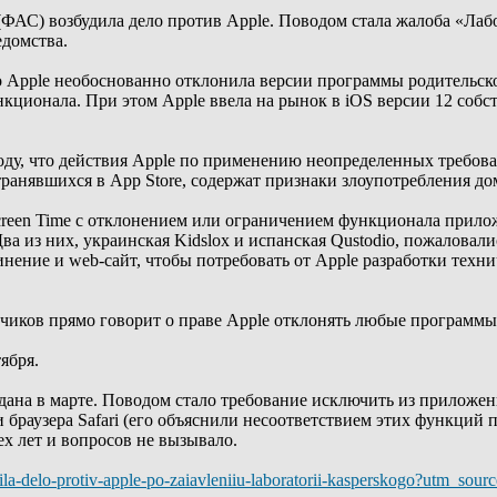
ФАС) возбудила дело против Apple. Поводом стала жалоба «Лаб
домства.
 Apple необоснованно отклонила версии программы родительского
ционала. При этом Аpple ввела на рынок в iOS версии 12 соб
ду, что действия Apple по применению неопределенных требов
транявшихся в App Store, содержат признаки злоупотребления 
reen Time с отклонением или ограничением функционала прилож
Два из них, украинская Kidslox и испанская Qustodio, пожалова
инение и web-сайт, чтобы потребовать от Apple разработки техн
чиков прямо говорит о праве Apple отклонять любые программы
ября.
ана в марте. Поводом стало требование исключить из приложени
раузера Safari (его объяснили несоответствием этих функций п
х лет и вопросов не вызывало.
udila-delo-protiv-apple-po-zaiavleniiu-laboratorii-kasperskogo?utm