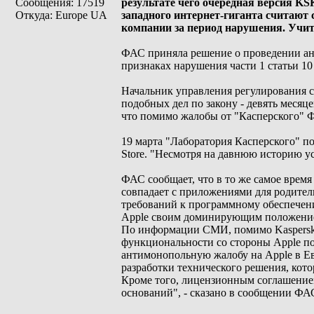
Сообщения: 17519
результате чего очередная версия K
Откуда: Europe UA
западного интернет-гиганта считают
компании за период нарушения. Учиты
ФАС приняла решение о проведении ант
признаках нарушения части 1 статьи 10
Начальник управления регулирования 
подобных дел по закону - девять месяце
что помимо жалобы от "Касперского" Ф
19 марта "Лаборатория Касперского" п
Store. "Несмотря на давнюю историю ус
ФАС сообщает, что в то же самое время
совпадает с приложениями для родител
требований к программному обеспечени
Apple своим доминирующим положение
По информации СМИ, помимо Kaspersky
функциональности со стороны Apple пос
антимонопольную жалобу на Apple в Ев
разработки технического решения, кото
Кроме того, лицензионным соглашением
оснований", - сказано в сообщении ФА