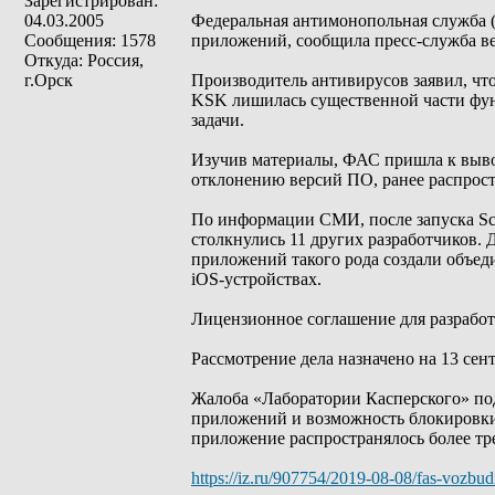
Зарегистрирован:
04.03.2005
Федеральная антимонопольная служба (
Сообщения: 1578
приложений, сообщила пресс-служба ве
Откуда: Россия,
г.Орск
Производитель антивирусов заявил, что
KSK лишилась существенной части функ
задачи.
Изучив материалы, ФАС пришла к выво
отклонению версий ПО, ранее распрос
По информации СМИ, после запуска Sc
столкнулись 11 других разработчиков. 
приложений такого рода создали объед
iOS-устройствах.
Лицензионное соглашение для разработ
Рассмотрение дела назначено на 13 сент
Жалоба «Лаборатории Касперского» под
приложений и возможность блокировки б
приложение распространялось более тре
https://iz.ru/907754/2019-08-08/fas-vozb