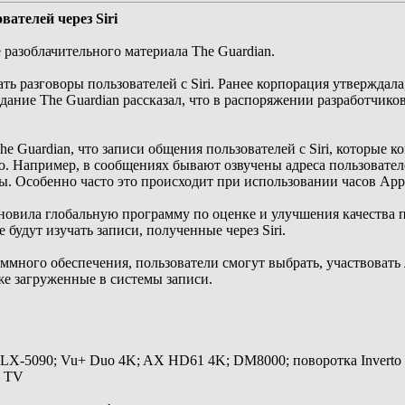
вателей через Siri
разоблачительного материала The Guardian.
ь разговоры пользователей с Siri. Ранее корпорация утверждала
здание The Guardian рассказал, что в распоряжении разработчик
he Guardian, что записи общения пользователей с Siri, которые
 Например, в сообщениях бывают озвучены адреса пользовател
ы. Особенно часто это происходит при использовании часов App
новила глобальную программу по оценке и улучшения качества 
 будут изучать записи, полученные через Siri.
ммного обеспечения, пользователи смогут выбрать, участвовать
же загруженные в системы записи.
 LX-5090; Vu+ Duo 4K; AX HD61 4K; DM8000; поворотка Inverto
y TV