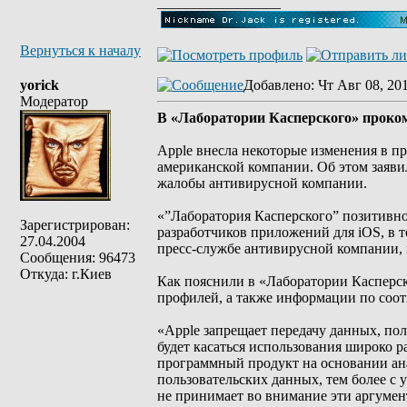
_________________
Вернуться к началу
yorick
Добавлено
: Чт Авг 08, 20
Модератор
В «Лаборатории Касперского» проко
Apple внесла некоторые изменения в п
американской компании. Об этом заяви
жалобы антивирусной компании.
«”Лаборатория Касперского” позитивно 
Зарегистрирован:
разработчиков приложений для iOS, в 
27.04.2004
пресс-службе антивирусной компании, п
Сообщения: 96473
Откуда: г.Киев
Как пояснили в «Лаборатории Касперск
профилей, а также информации по соот
«Apple запрещает передачу данных, по
будет касаться использования широко
программный продукт на основании ана
пользовательских данных, тем более с 
не принимает во внимание эти аргумен