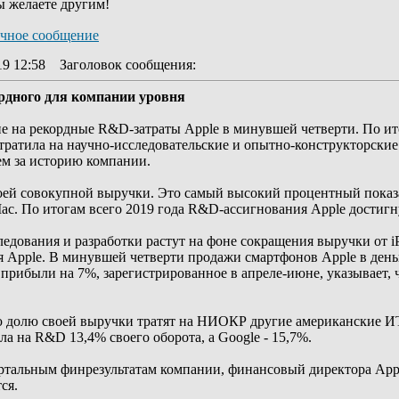
ы желаете другим!
19 12:58
Заголовок сообщения
:
рдного для компании уровня
на рекордные R&D-затраты Apple в минувшей четверти. По итог
отратила на научно-исследовательские и опытно-конструкторски
м за историю компании.
ей совокупной выручки. Это самый высокий процентный показа
ac. По итогам всего 2019 года R&D-ассигнования Apple достигн
ледования и разработки растут на фоне сокращения выручки от i
 Apple. В минувшей четверти продажи смартфонов Apple в день
прибыли на 7%, зарегистрированное в апреле-июне, указывает, 
ую долю своей выручки тратят на НИОКР другие американские ИТ
ла на R&D 13,4% своего оборота, а Google - 15,7%.
тальным финрезультатам компании, финансовый директора Apple 
ся.