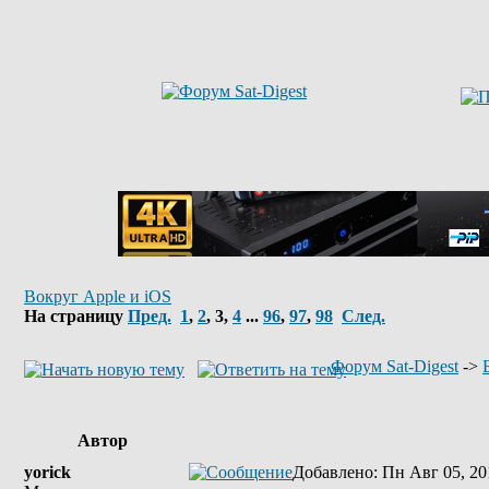
Вокруг Apple и iOS
На страницу
Пред.
1
,
2
,
3
,
4
...
96
,
97
,
98
След.
Форум Sat-Digest
->
Автор
yorick
Добавлено
: Пн Авг 05, 20