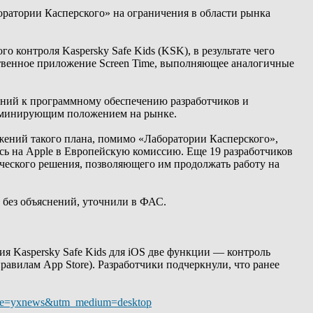
оратории Касперского» на ограничения в области рынка
 контроля Kaspersky Safe Kids (KSK), в результате чего
ственное приложение Screen Time, выполняющее аналогичные
аний к программному обеспечению разработчиков и
доминирующим положением на рынке.
ений такого плана, помимо «Лаборатории Касперского»,
лись на Apple в Европейскую комиссию. Еще 19 разработчиков
ического решения, позволяющего им продолжать работу на
 без объяснений, уточнили в ФАС.
я Kaspersky Safe Kids для iOS две функции — контроль
равилам App Store). Разработчики подчеркнули, что ранее
_source=yxnews&utm_medium=desktop