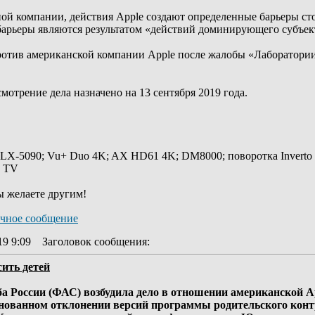
ой компании, действия Apple создают определенные барьеры ст
 барьеры являются результатом «действий доминирующего субъек
ротив американской компании Apple после жалобы «Лаборатории
мотрение дела назначено на 13 сентября 2019 года.
 LX-5090; Vu+ Duo 4K; AX HD61 4K; DM8000; поворотка Inverto
y TV
ы желаете другим!
19 9:09
Заголовок сообщения
:
сить детей
 России (ФАС) возбудила дело в отношении американской Ap
нованном отклонении версий программы родительского контро