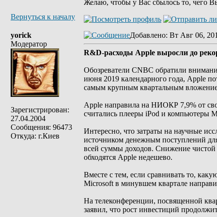
Желаю, чтобы у Вас сбылось то, чего В
Вернуться к началу
yorick
Добавлено
: Вт Авг 06, 20
Модератор
R&D-расходы Apple выросли до реко
Обозреватели CNBC обратили внимание 
июня 2019 календарного года, Apple п
самым крупным квартальным вложение
Apple направила на НИОКР 7,9% от сво
Зарегистрирован:
считались плееры iPod и компьютеры M
27.04.2004
Сообщения: 96473
Интересно, что затраты на научные исс
Откуда: г.Киев
источником денежным поступлений для
всей суммы доходов. Снижение чистой 
обходятся Apple недешево.
Вместе с тем, если сравнивать то, как
Microsoft в минувшем квартале направи
На телеконференции, посвященной квар
заявил, что рост инвестиций продолжит