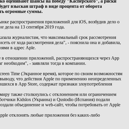
ко оценивают шансы на победу "Касперского", а риски
удет взыскан штраф в виде процента от оборота
быть огромные суммы.
ынке распространения приложений для iOS, возбудив дело о
 дела на 13 сентября 2019 года.
азала журналистам, что максимальный срок рассмотрения
исеть от хода рассмотрения дела", - пояснила она и добавила,
ями в адрес Аple.
le в отношении приложений, распространяющихся через App
г необходим", - заявляли тогда в компании.
creen Time (Экранное время), которое по своим возможностям
 выводу, что действия Apple по применению неопределенных
шихся в App Store, содержат признаки злоупотребления
миру также столкнулись с отклонением или ограничением
отчики Kidslox (Украина) и Qustodio (Испания) подали
здали объединение и web-сайт, чтобы потребовать от Apple
pple отклонять любые приложения без каких-либо