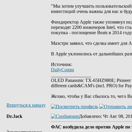
"Мы хотим улучшить пользовательский
инвестиций очень важны для нас и буду
Финдиректор Apple также упомянул неда
переходят 2200 инженеров Intel, что с
покупка - поглощение Beats в 2014 год
Маэстри заявил, что сделка имеет для 
В Apple уклонились от дальнейших раз
Источник:
DailyComm
_________________
OLED Panasonic TX-65HZ980E; Pioneer
different cards&CAM's (incl. PRO) for Pa
Желаю, чтобы у Вас сбылось то, чего В
Вернуться к началу
Dr.Jack
Добавлено
: Чт Авг 08, 20
ФАС возбудила дело против Apple по