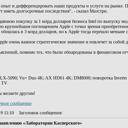
 опыт и дифференцировать наши продукты и услуги на рынке. П
т иметь долгосрочные последствия", - сказал Маэстри.
внюю покупку за 1 млрд долларов бизнеса Intel по выпуску мод
тало крупнейшим поглощением Apple с точки зрения приобретенн
у обошлась в 3 млрд долларов, но к Apple тогда перешло меньше 
Apple очень важное стратегическое значение и повлечет за собой
ъяснений, помимо тех, что были обнародованы в финансовом отч
 LX-5090; Vu+ Duo 4K; AX HD61 4K; DM8000; поворотка Inverto
y TV
ы желаете другим!
19 11:10
Заголовок сообщения
:
 заявлению «Лаборатории Касперского»