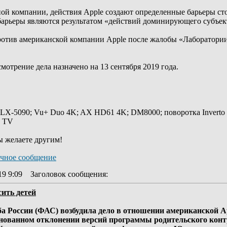
ой компании, действия Apple создают определенные барьеры ст
 барьеры являются результатом «действий доминирующего субъек
ротив американской компании Apple после жалобы «Лаборатории
мотрение дела назначено на 13 сентября 2019 года.
 LX-5090; Vu+ Duo 4K; AX HD61 4K; DM8000; поворотка Inverto
y TV
ы желаете другим!
19 9:09
Заголовок сообщения
:
сить детей
 России (ФАС) возбудила дело в отношении американской Ap
нованном отклонении версий программы родительского контро