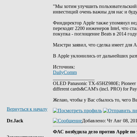
"Мы хотим улучшить пользовательский
инвестиций очень важны для нас и буду
Финдиректор Apple также упомянул неда
переходят 2200 инженеров Intel, что с
покупка - поглощение Beats в 2014 год
Маэстри заявил, что сделка имеет для 
В Apple уклонились от дальнейших раз
Источник:
DailyComm
_________________
OLED Panasonic TX-65HZ980E; Pioneer
different cards&CAM's (incl. PRO) for Pa
Желаю, чтобы у Вас сбылось то, чего В
Вернуться к началу
Dr.Jack
Добавлено
: Чт Авг 08, 20
ФАС возбудила дело против Apple по