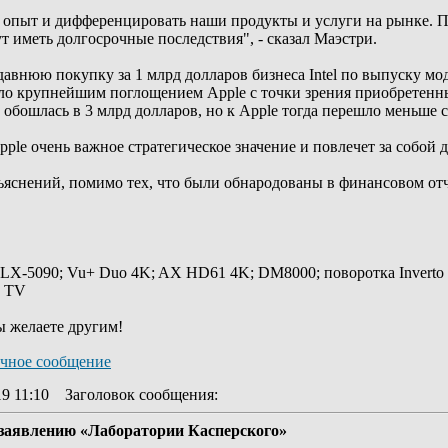
 опыт и дифференцировать наши продукты и услуги на рынке. П
т иметь долгосрочные последствия", - сказал Маэстри.
внюю покупку за 1 млрд долларов бизнеса Intel по выпуску мод
тало крупнейшим поглощением Apple с точки зрения приобретенн
у обошлась в 3 млрд долларов, но к Apple тогда перешло меньше 
Apple очень важное стратегическое значение и повлечет за собой
ъяснений, помимо тех, что были обнародованы в финансовом отч
 LX-5090; Vu+ Duo 4K; AX HD61 4K; DM8000; поворотка Inverto
y TV
ы желаете другим!
19 11:10
Заголовок сообщения
:
 заявлению «Лаборатории Касперского»