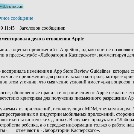
19 11:45
Заголовок сообщения
:
мментировали дело в отношении Apple
равила оценки приложений в App Store, однако они не позволяют
ли в пресс-службе «Лаборатории Касперского», комментируя де
восприняла изменения в App Store Review Guidelines, которые 
том числе приложений для родительского контроля, которые ор
ри этом уточнив, что смягчение условий имеет «ряд вопросов, н
ого», обновленные правила и ограничения от Apple не дают че
ветствию критериям для получения письменного разрешения App
лучаемых из приложений, использующих MDM, третьим лицам. App
 распространенных в индустрии мобильных приложений, сторонн
литики статистических данных. В случае с продуктами “Лаборат
устройства ребенка, а о передаче информации только о работе на
ты», — отмечают в «Лаборатории Касперского».