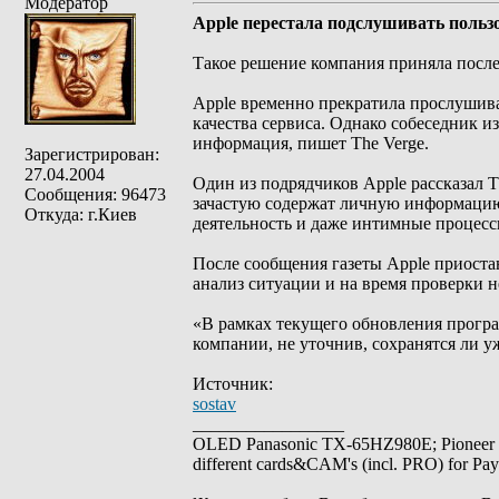
Модератор
Apple перестала подслушивать пользо
Такое решение компания приняла после 
Apple временно прекратила прослушиват
качества сервиса. Однако собеседник и
информация, пишет The Verge.
Зарегистрирован:
27.04.2004
Один из подрядчиков Apple рассказал T
Сообщения: 96473
зачастую содержат личную информацию.
Откуда: г.Киев
деятельность и даже интимные процесс
После сообщения газеты Apple приоста
анализ ситуации и на время проверки не
«В рамках текущего обновления програ
компании, не уточнив, сохранятся ли у
Источник:
sostav
_________________
OLED Panasonic TX-65HZ980E; Pioneer
different cards&CAM's (incl. PRO) for Pa