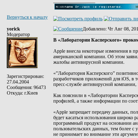
_________________
Вернуться к началу
yorick
Добавлено
: Чт Авг 08, 20
Модератор
В «Лаборатории Касперского» проко
Apple внесла некоторые изменения в п
американской компании. Об этом заяви
жалобы антивирусной компании.
«”Лаборатория Касперского” позитивно 
Зарегистрирован:
разработчиков приложений для iOS, в 
27.04.2004
пресс-службе антивирусной компании, п
Сообщения: 96473
Откуда: г.Киев
Как пояснили в «Лаборатории Касперск
профилей, а также информации по соот
«Apple запрещает передачу данных, по
будет касаться использования широко
программный продукт на основании ана
пользовательских данных, тем более с 
не принимает во внимание эти аргумен