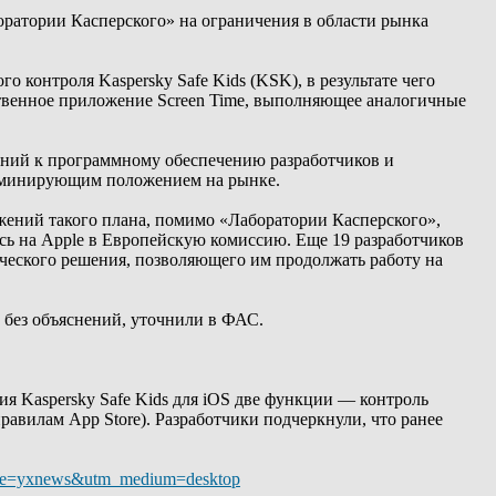
оратории Касперского» на ограничения в области рынка
 контроля Kaspersky Safe Kids (KSK), в результате чего
ственное приложение Screen Time, выполняющее аналогичные
аний к программному обеспечению разработчиков и
доминирующим положением на рынке.
ений такого плана, помимо «Лаборатории Касперского»,
лись на Apple в Европейскую комиссию. Еще 19 разработчиков
ического решения, позволяющего им продолжать работу на
 без объяснений, уточнили в ФАС.
я Kaspersky Safe Kids для iOS две функции — контроль
равилам App Store). Разработчики подчеркнули, что ранее
_source=yxnews&utm_medium=desktop