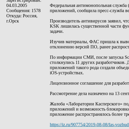
Зарегистрирован:
04.03.2005
Федеральная антимонопольная служба (
Сообщения: 1578
приложений, сообщила пресс-служба ве
Откуда: Россия,
г.Орск
Производитель антивирусов заявил, что
KSK лишилась существенной части функ
задачи.
Изучив материалы, ФАС пришла к выво
отклонению версий ПО, ранее распрос
По информации СМИ, после запуска Sc
столкнулись 11 других разработчиков. 
приложений такого рода создали объед
iOS-устройствах.
Лицензионное соглашение для разработ
Рассмотрение дела назначено на 13 сент
Жалоба «Лаборатории Касперского» под
приложений и возможность блокировки б
приложение распространялось более тре
https://iz.ru/907754/2019-08-08/fas-vozb