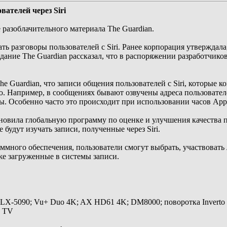
вателей через Siri
разоблачительного материала The Guardian.
ь разговоры пользователей с Siri. Ранее корпорация утверждала
здание The Guardian рассказал, что в распоряжении разработчик
he Guardian, что записи общения пользователей с Siri, которые
 Например, в сообщениях бывают озвучены адреса пользовател
ы. Особенно часто это происходит при использовании часов App
новила глобальную программу по оценке и улучшения качества 
 будут изучать записи, полученные через Siri.
ммного обеспечения, пользователи смогут выбрать, участвовать
же загруженные в системы записи.
 LX-5090; Vu+ Duo 4K; AX HD61 4K; DM8000; поворотка Inverto
y TV