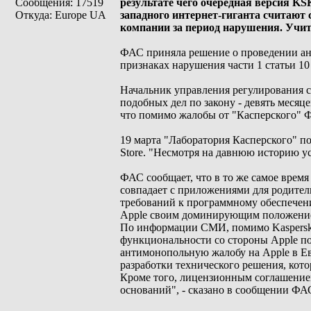
Сообщения: 17519
результате чего очередная версия K
Откуда: Europe UA
западного интернет-гиганта считают
компании за период нарушения. Учиты
ФАС приняла решение о проведении ант
признаках нарушения части 1 статьи 10
Начальник управления регулирования 
подобных дел по закону - девять месяце
что помимо жалобы от "Касперского" Ф
19 марта "Лаборатория Касперского" п
Store. "Несмотря на давнюю историю ус
ФАС сообщает, что в то же самое время
совпадает с приложениями для родител
требований к программному обеспечени
Apple своим доминирующим положение
По информации СМИ, помимо Kaspersky
функциональности со стороны Apple пос
антимонопольную жалобу на Apple в Ев
разработки технического решения, кото
Кроме того, лицензионным соглашением
оснований", - сказано в сообщении ФА