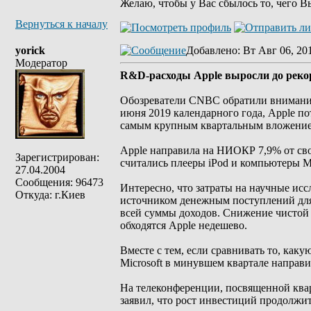
Желаю, чтобы у Вас сбылось то, чего В
Вернуться к началу
yorick
Добавлено
: Вт Авг 06, 20
Модератор
R&D-расходы Apple выросли до реко
Обозреватели CNBC обратили внимание 
июня 2019 календарного года, Apple п
самым крупным квартальным вложение
Apple направила на НИОКР 7,9% от сво
Зарегистрирован:
считались плееры iPod и компьютеры M
27.04.2004
Сообщения: 96473
Интересно, что затраты на научные исс
Откуда: г.Киев
источником денежным поступлений для
всей суммы доходов. Снижение чистой 
обходятся Apple недешево.
Вместе с тем, если сравнивать то, как
Microsoft в минувшем квартале направи
На телеконференции, посвященной квар
заявил, что рост инвестиций продолжит