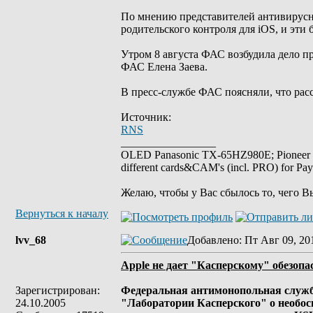
По мнению представителей антивирусн
родительского контроля для iOS, и эти
Утром 8 августа ФАС возбудила дело п
ФАС Елена Заева.
В пресс-службе ФАС поясняли, что расс
Источник:
RNS
_________________
OLED Panasonic TX-65HZ980E; Pioneer
different cards&CAM's (incl. PRO) for Pa
Желаю, чтобы у Вас сбылось то, чего В
Вернуться к началу
lvv_68
Добавлено
: Пт Авг 09, 20
Apple не дает "Касперскому" обезопа
Зарегистрирован:
Федеральная антимонопольная служба
24.10.2005
"Лаборатории Касперского" о необос