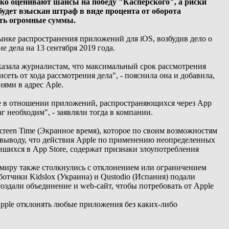
ко оценивают шансы на победу "Касперского", а риски
удет взыскан штраф в виде процента от оборота
быть огромные суммы.
ынке распространения приложений для iOS, возбудив дело о
 дела на 13 сентября 2019 года.
азала журналистам, что максимальный срок рассмотрения
исеть от хода рассмотрения дела", - пояснила она и добавила,
ями в адрес Аple.
le в отношении приложений, распространяющихся через App
г необходим", - заявляли тогда в компании.
creen Time (Экранное время), которое по своим возможностям
 выводу, что действия Apple по применению неопределенных
шихся в App Store, содержат признаки злоупотребления
миру также столкнулись с отклонением или ограничением
отчики Kidslox (Украина) и Qustodio (Испания) подали
здали объединение и web-сайт, чтобы потребовать от Apple
pple отклонять любые приложения без каких-либо