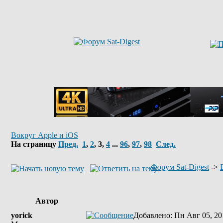
Вокруг Apple и iOS
На страницу
Пред.
1
,
2
,
3
,
4
...
96
,
97
,
98
След.
Форум Sat-Digest
->
Автор
yorick
Добавлено
: Пн Авг 05, 20