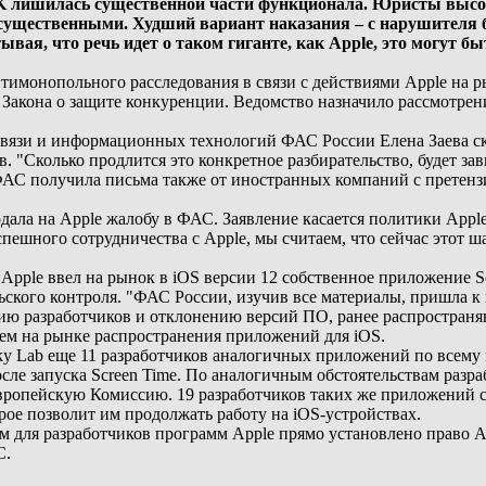
SK лишилась существенной части функционала. Юристы высо
 существенными. Худший вариант наказания – с нарушителя б
вая, что речь идет о таком гиганте, как Apple, это могут 
имонопольного расследования в связи с действиями Apple на р
 Закона о защите конкуренции. Ведомство назначило рассмотрение
связи и информационных технологий ФАС России Елена Заева ск
в. "Сколько продлится это конкретное разбирательство, будет зав
АС получила письма также от иностранных компаний с претензи
одала на Apple жалобу в ФАС. Заявление касается политики App
пешного сотрудничества с Apple, мы считаем, что сейчас этот ша
 Apple ввел на рынок в iOS версии 12 собственное приложение S
ьского контроля. "ФАС России, изучив все материалы, пришла к
ю разработчиков и отклонению версий ПО, ранее распространяв
м на рынке распространения приложений для iOS.
 Lab еще 11 разработчиков аналогичных приложений по всему 
ле запуска Screen Time. По аналогичным обстоятельствам разраб
ропейскую Комиссию. 19 разработчиков таких же приложений со
рое позволит им продолжать работу на iOS-устройствах.
 для разработчиков программ Apple прямо установлено право A
С.