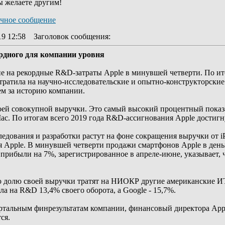
ы желаете другим!
19 12:58
Заголовок сообщения
:
рдного для компании уровня
на рекордные R&D-затраты Apple в минувшей четверти. По итог
отратила на научно-исследовательские и опытно-конструкторски
м за историю компании.
ей совокупной выручки. Это самый высокий процентный показа
ac. По итогам всего 2019 года R&D-ассигнования Apple достигн
ледования и разработки растут на фоне сокращения выручки от i
 Apple. В минувшей четверти продажи смартфонов Apple в день
прибыли на 7%, зарегистрированное в апреле-июне, указывает, 
ую долю своей выручки тратят на НИОКР другие американские ИТ
ла на R&D 13,4% своего оборота, а Google - 15,7%.
тальным финрезультатам компании, финансовый директора Apple 
ся.