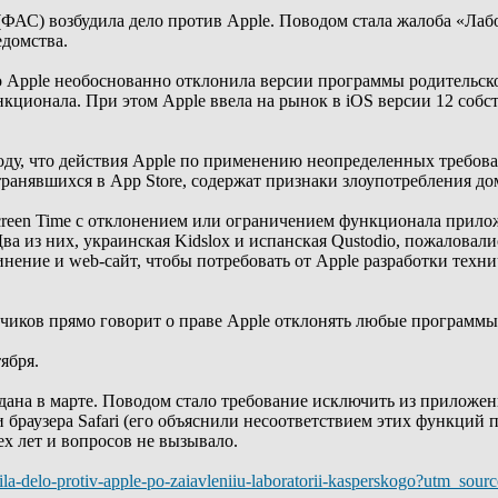
ФАС) возбудила дело против Apple. Поводом стала жалоба «Лаб
домства.
 Apple необоснованно отклонила версии программы родительского
ционала. При этом Аpple ввела на рынок в iOS версии 12 соб
ду, что действия Apple по применению неопределенных требов
транявшихся в App Store, содержат признаки злоупотребления 
reen Time с отклонением или ограничением функционала прилож
Два из них, украинская Kidslox и испанская Qustodio, пожалова
инение и web-сайт, чтобы потребовать от Apple разработки техн
чиков прямо говорит о праве Apple отклонять любые программы
ября.
ана в марте. Поводом стало требование исключить из приложени
раузера Safari (его объяснили несоответствием этих функций п
х лет и вопросов не вызывало.
udila-delo-protiv-apple-po-zaiavleniiu-laboratorii-kasperskogo?utm