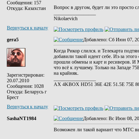
Сообщения: 157
Вопрос в другом, будет ли это просто 
Откуда: Казахстан
_________________
Nikolaevich
Вернуться к началу
gera5
Добавлено
: Сб Июн 07, 2
Когда Рикор слился. и Телекарта подтя
добавили такой идент себе. Из-за этог
прошли обмены и карт и ресиверов. И М
что всё к лучшему. Только на Западе 75
на крайняк.
Зарегистрирован:
_________________
20.07.2010
АХ 4KBOX HD51 36E 42Е 51.5Е 75Е 8
Сообщения: 1028
Откуда: Беларусь г
Брест
Вернуться к началу
SashaNT1984
Добавлено
: Вс Июн 08, 2
Возможен ли такой вариант что МТС вы