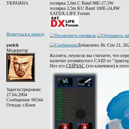
УКРАИНА
полярка 2,6m С Band 98Е-27,5W
полярка 2,5m KU Band 100E-24,8W
SATDX-LIFE Forum
Вернуться к началу
yorick
Добавлено
: Вс Сен 21, 20
Модератор
Коллеги, неужели вы считаете, что пер
наличие упомянутого CAID от "тракто
Нет его
СЕЙЧАС
(это ключевое) в пото
Зарегистрирован:
27.04.2004
Сообщения: 96544
Откуда: г.Киев