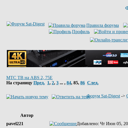
Ф
Правила форума
Профиль
МТС ТВ на ABS 2, 75E
На страницу
Пред.
1
,
2
,
3
... ,
84
,
85
,
86
След.
Форум Sat-Digest
->
Автор
pavel221
Добавлено
: Чт Июн 05, 20