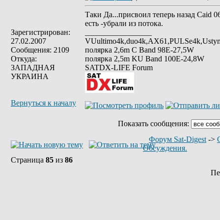
Таки Да...присвоил теперь назад Caid 0
есть -убрали из потока.
Зарегистрирован:
_________________
27.02.2007
VUultimo4k,duo4k,AX61,PULSe4k,Usty
Сообщения: 2109
полярка 2,6m С Band 98Е-27,5W
Откуда:
полярка 2,5m KU Band 100E-24,8W
ЗАПАДНАЯ
SATDX-LIFE Forum
УКРАИНА
Вернуться к началу
Показать сообщения:
Форум Sat-Digest
->
Обсуждения.
Страница
85
из
86
Пе