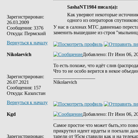
SashaNT1984 писал(а):
Как уверяют некоторые источник
Зарегистрирован:
одного из операторов спутников
26.03.2009
У нас в салонах МТС давненько перест
Сообщения: 3376
заменить вышедшие из строя "мыльницы
Откуда: Пермский
Вернуться к началу
Nikolaevich
Добавлено
: Пт Июн 06, 2
То есть похоже, что идёт слив (распро
Что то не особо верится в некое объед
Зарегистрирован:
_________________
26.07.2021
Nikolaevich
Сообщения: 157
Откуда: Казахстан
Вернуться к началу
Kgd
Добавлено
: Пт Июн 06, 2
Самое простое что может быть,это пово
прикрутил идент ирдеты и поехали далее
Зарегистрирован:
тарели от 95см ставили как и на телекар