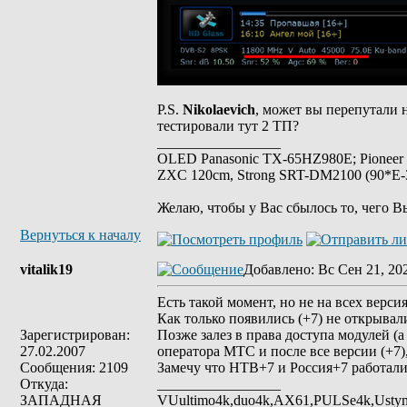
P.S.
Nikolaevich
, может вы перепутали
тестировали тут 2 ТП?
_________________
OLED Panasonic TX-65HZ980E; Pioneer
ZXC 120cm, Strong SRT-DM2100 (90*E-30
Желаю, чтобы у Вас сбылось то, чего В
Вернуться к началу
vitalik19
Добавлено
: Вс Сен 21, 20
Есть такой момент, но не на всех верс
Как только появились (+7) не открывал
Зарегистрирован:
Позже залез в права доступа модулей (
27.02.2007
оператора МТС и после все версии (+7)
Сообщения: 2109
Замечу что НТВ+7 и Россия+7 работали
Откуда:
_________________
ЗАПАДНАЯ
VUultimo4k,duo4k,AX61,PULSe4k,Usty