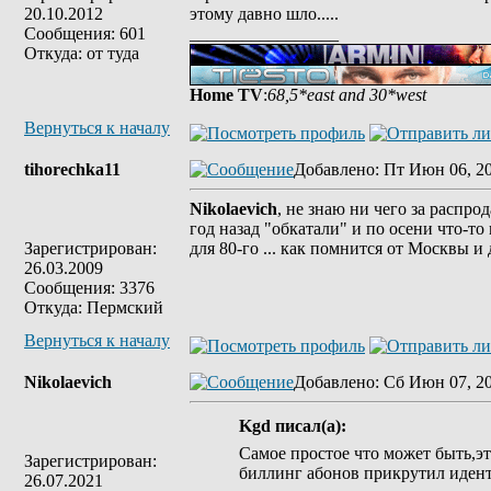
20.10.2012
этому давно шло.....
Сообщения: 601
_________________
Откуда: от туда
Home TV
:
68,5*east and 30*west
Вернуться к началу
tihorechka11
Добавлено
: Пт Июн 06, 2
Nikolaevich
, не знаю ни чего за распро
год назад "обкатали" и по осени что-то
Зарегистрирован:
для 80-го ... как помнится от Москвы и 
26.03.2009
Сообщения: 3376
Откуда: Пермский
Вернуться к началу
Nikolaevich
Добавлено
: Сб Июн 07, 2
Kgd писал(а):
Самое простое что может быть,эт
Зарегистрирован:
биллинг абонов прикрутил идент 
26.07.2021