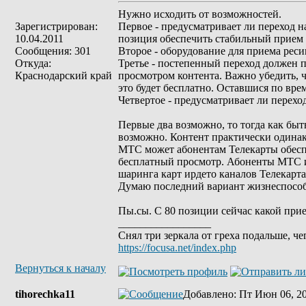
Нужно исходить от возможностей.
Зарегистрирован:
Первое - предусматривает ли переход 
10.04.2011
позиция обеспечить стабильный прием 
Сообщения: 301
Второе - оборудование для приема реси
Откуда:
Третье - постепенный переход должен 
Краснодарский край
просмотром контента. Важно убедить, ч
это будет бесплатно. Оставшися по врем
Четвертое - предусматривает ли пер
Первые два возможно, то тогда как быт
возможно. Контент практически одинако
МТС может абонентам Телекарты обесп
бесплатный просмотр. Абоненты МТС им
шаринга карт ирдето каналов Телекарта
Думаю последний вариант жизнеспособе
Пы.сы. С 80 позиции сейчас какой прие
_________________
Снял три зеркала от греха подальше, че
https://focusa.net/index.php
Вернуться к началу
tihorechka11
Добавлено
: Пт Июн 06, 2