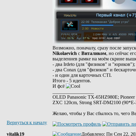
Возможно, поначалу, сразу после запуск
Nikolaevich
с
Виталиком
, но сейчас е
выделениев рамке на моём скрине выше
- два Irdeto (для "физиков" и "юриков");
- два Conax (для "физиков" и бескарто
- и один для карточных CTI.
Итого - 5 идентов.
И фсё
_________________
OLED Panasonic TX-65HZ980E; Pioneer
ZXC 120cm, Strong SRT-DM2100 (90*E-30
Желаю, чтобы у Вас сбылось то, чего В
Вернуться к началу
vitalik19
Добавлено
: Пн Сен 22, 20