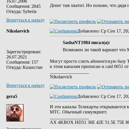
16.07.2006
Денег там хватит. Но похоже, что дядя
Сообщения: 2845
Откуда: Syberia
Вернуться к началу
Nikolaevich
Добавлено
: Ср Сен 17, 20
SashaNT1984 писал(а):
Возможен ли такой вариант что 
Зарегистрирован:
26.07.2021
Могут просто слить абонентскую базу Те
Сообщения: 157
к этим каналам приписан и caid 0651 
Откуда: Казахстан
_________________
Nikolaevich
Вернуться к началу
gera5
Добавлено
: Ср Сен 17, 20
И эти каналы Телекарты открываются мо
МТС. Обычный симулкрипт.
_________________
АХ 4KBOX HD51 36E 42Е 51.5Е 75Е 8